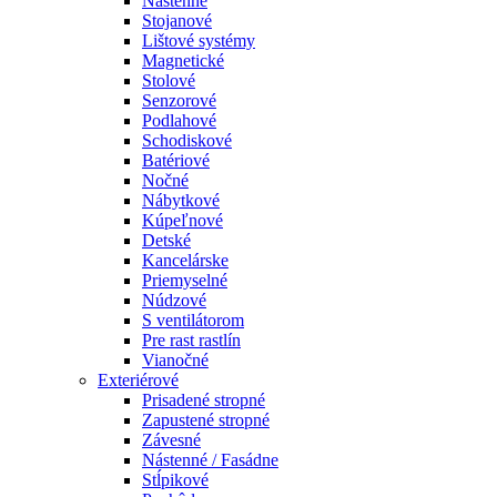
Nástenné
Stojanové
Lištové systémy
Magnetické
Stolové
Senzorové
Podlahové
Schodiskové
Batériové
Nočné
Nábytkové
Kúpeľnové
Detské
Kancelárske
Priemyselné
Núdzové
S ventilátorom
Pre rast rastlín
Vianočné
Exteriérové
Prisadené stropné
Zapustené stropné
Závesné
Nástenné / Fasádne
Stĺpikové