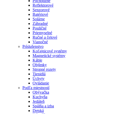
Pochôdzne
Reflektorové
Senzorové
Batériové
Solárne
Záhradné
Pouličné
Priemyselné
Ručné a čelové
Vianočné
Príslušenstvo
Koľajnicové systémy
Magnetické systémy
Káble
Objímky
Stropné rozety
Tienidlá
Úchyty
Ovládanie
Podľa miestností
Obývačka
Kuchyňa
Jedáleň
Spálňa a izba
Detská