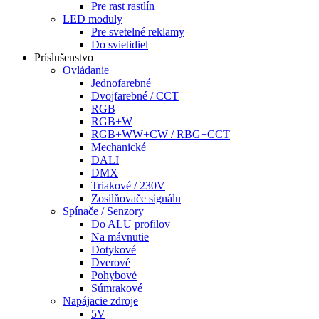
Pre rast rastlín
LED moduly
Pre svetelné reklamy
Do svietidiel
Príslušenstvo
Ovládanie
Jednofarebné
Dvojfarebné / CCT
RGB
RGB+W
RGB+WW+CW / RBG+CCT
Mechanické
DALI
DMX
Triakové / 230V
Zosilňovače signálu
Spínače / Senzory
Do ALU profilov
Na mávnutie
Dotykové
Dverové
Pohybové
Súmrakové
Napájacie zdroje
5V