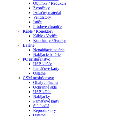
Objímky / Redukcie
Zvončeky
Izolačný materiál
Ventilátory
Ističe
Prúdové chrániče
Káble / Konektory
Káble / Vodiče
Konektory / Svorky
Batérie
Nenabíjacie batérie
Nabíjacie batérie
PC príslušenstvo
USB kľúče
Pamäťové karty
Ostatné
GSM príslušenstvo
Obaly / Púzdra
Ochranné sklá
USB káble
Nabíjačky
Pamäťové karty
Slúchadlá
Reproduktory
Ostatné