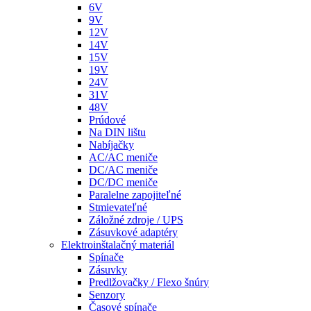
6V
9V
12V
14V
15V
19V
24V
31V
48V
Prúdové
Na DIN lištu
Nabíjačky
AC/AC meniče
DC/AC meniče
DC/DC meniče
Paralelne zapojiteľné
Stmievateľné
Záložné zdroje / UPS
Zásuvkové adaptéry
Elektroinštalačný materiál
Spínače
Zásuvky
Predlžovačky / Flexo šnúry
Senzory
Časové spínače