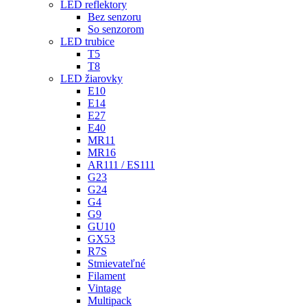
LED reflektory
Bez senzoru
So senzorom
LED trubice
T5
T8
LED žiarovky
E10
E14
E27
E40
MR11
MR16
AR111 / ES111
G23
G24
G4
G9
GU10
GX53
R7S
Stmievateľné
Filament
Vintage
Multipack