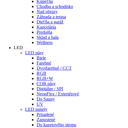
Kúpeľňa
Chodba a schodisko
Nad obrazy
Záhrada a terasa
Dieľňa a garáž
Kancelária
Predajňa
Sklad a hala
Wellness
LED
LED pásy
Biele
Farebné
Dvojfarebné / CCT
RGB
RGB+W
COB pásy
Digitálne / SPI
NeonFlex / Exteriérové
Do Sauny
UV
LED panely
Prisadené
Zapustené
Do kazetového stropu