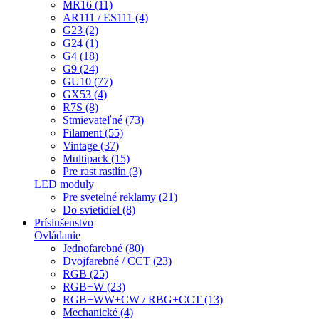
MR16 (11)
AR111 / ES111 (4)
G23 (2)
G24 (1)
G4 (18)
G9 (24)
GU10 (77)
GX53 (4)
R7S (8)
Stmievateľné (73)
Filament (55)
Vintage (37)
Multipack (15)
Pre rast rastlín (3)
LED moduly
Pre svetelné reklamy (21)
Do svietidiel (8)
Príslušenstvo
Ovládanie
Jednofarebné (80)
Dvojfarebné / CCT (23)
RGB (25)
RGB+W (23)
RGB+WW+CW / RBG+CCT (13)
Mechanické (4)