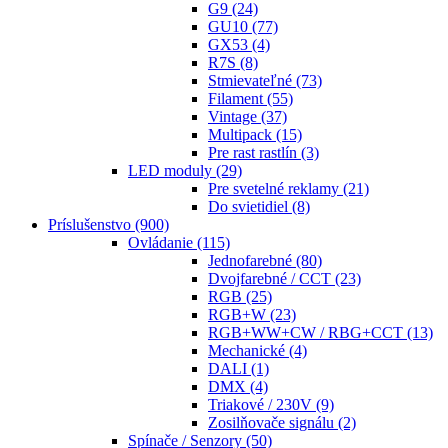
G9
(24)
GU10
(77)
GX53
(4)
R7S
(8)
Stmievateľné
(73)
Filament
(55)
Vintage
(37)
Multipack
(15)
Pre rast rastlín
(3)
LED moduly
(29)
Pre svetelné reklamy
(21)
Do svietidiel
(8)
Príslušenstvo
(900)
Ovládanie
(115)
Jednofarebné
(80)
Dvojfarebné / CCT
(23)
RGB
(25)
RGB+W
(23)
RGB+WW+CW / RBG+CCT
(13)
Mechanické
(4)
DALI
(1)
DMX
(4)
Triakové / 230V
(9)
Zosilňovače signálu
(2)
Spínače / Senzory
(50)