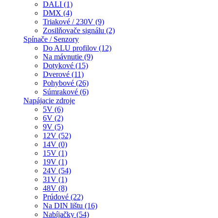
DALI (1)
DMX (4)
Triakové / 230V (9)
Zosilňovače signálu (2)
Spínače / Senzory
Do ALU profilov (12)
Na mávnutie (9)
Dotykové (15)
Dverové (11)
Pohybové (26)
Súmrakové (6)
Napájacie zdroje
5V (6)
6V (2)
9V (5)
12V (52)
14V (0)
15V (1)
19V (1)
24V (54)
31V (1)
48V (8)
Prúdové (22)
Na DIN lištu (16)
Nabíjačky (54)