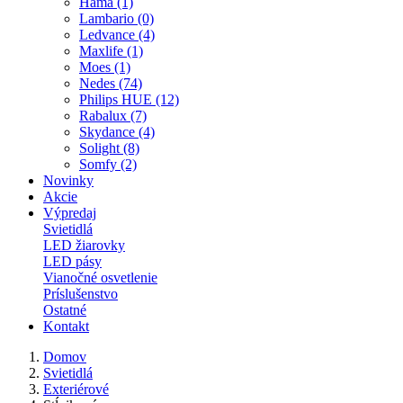
Hama (1)
Lambario (0)
Ledvance (4)
Maxlife (1)
Moes (1)
Nedes (74)
Philips HUE (12)
Rabalux (7)
Skydance (4)
Solight (8)
Somfy (2)
Novinky
Akcie
Výpredaj
Svietidlá
LED žiarovky
LED pásy
Vianočné osvetlenie
Príslušenstvo
Ostatné
Kontakt
Domov
Svietidlá
Exteriérové