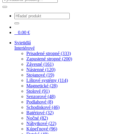
0
0.00
€
Svietidlá
Interiérové
Prisadené stropné (333)
Zapustené stropné (200)
Závesné (161)
Nástenné (120)
Stojanové (19)
Lištové systémy (114)
Magnetické (28)
Stolové (91)
Senzorové (48)
Podlahové (8)
Schodiskové (46)
Batériové (32)
Nočné (82)
Nábytkové (22)
Kúpeľnové (96)