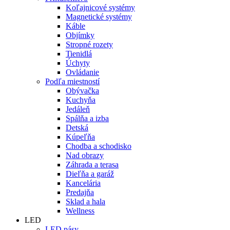
Koľajnicové systémy
Magnetické systémy
Káble
Objímky
Stropné rozety
Tienidlá
Úchyty
Ovládanie
Podľa miestností
Obývačka
Kuchyňa
Jedáleň
Spálňa a izba
Detská
Kúpeľňa
Chodba a schodisko
Nad obrazy
Záhrada a terasa
Dieľňa a garáž
Kancelária
Predajňa
Sklad a hala
Wellness
LED
LED pásy