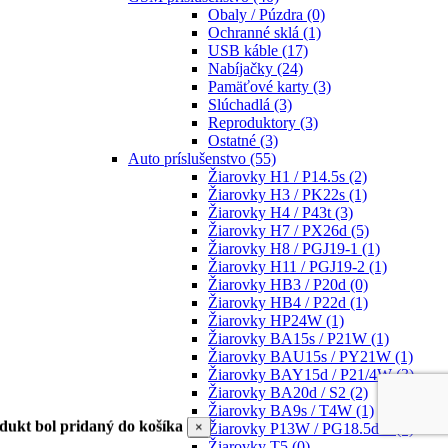
Obaly / Púzdra
(0)
Ochranné sklá
(1)
USB káble
(17)
Nabíjačky
(24)
Pamäťové karty
(3)
Slúchadlá
(3)
Reproduktory
(3)
Ostatné
(3)
Auto príslušenstvo
(55)
Žiarovky H1 / P14.5s
(2)
Žiarovky H3 / PK22s
(1)
Žiarovky H4 / P43t
(3)
Žiarovky H7 / PX26d
(5)
Žiarovky H8 / PGJ19-1
(1)
Žiarovky H11 / PGJ19-2
(1)
Žiarovky HB3 / P20d
(0)
Žiarovky HB4 / P22d
(1)
Žiarovky HP24W
(1)
Žiarovky BA15s / P21W
(1)
Žiarovky BAU15s / PY21W
(1)
Žiarovky BAY15d / P21/4W
(3)
Žiarovky BA20d / S2
(2)
Žiarovky BA9s / T4W
(1)
dukt bol pridaný do košíka
×
Žiarovky P13W / PG18.5d-1
(1)
Žiarovky T5
(0)