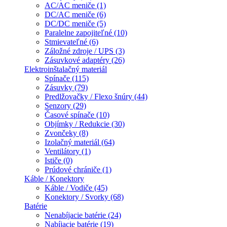
AC/AC meniče (1)
DC/AC meniče (6)
DC/DC meniče (5)
Paralelne zapojiteľné (10)
Stmievateľné (6)
Záložné zdroje / UPS (3)
Zásuvkové adaptéry (26)
Elektroinštalačný materiál
Spínače (115)
Zásuvky (79)
Predlžovačky / Flexo šnúry (44)
Senzory (29)
Časové spínače (10)
Objímky / Redukcie (30)
Zvončeky (8)
Izolačný materiál (64)
Ventilátory (1)
Ističe (0)
Prúdové chrániče (1)
Káble / Konektory
Káble / Vodiče (45)
Konektory / Svorky (68)
Batérie
Nenabíjacie batérie (24)
Nabíjacie batérie (19)