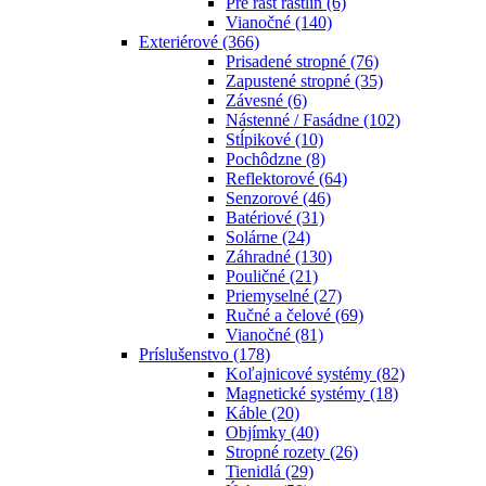
Pre rast rastlín
(6)
Vianočné
(140)
Exteriérové
(366)
Prisadené stropné
(76)
Zapustené stropné
(35)
Závesné
(6)
Nástenné / Fasádne
(102)
Stĺpikové
(10)
Pochôdzne
(8)
Reflektorové
(64)
Senzorové
(46)
Batériové
(31)
Solárne
(24)
Záhradné
(130)
Pouličné
(21)
Priemyselné
(27)
Ručné a čelové
(69)
Vianočné
(81)
Príslušenstvo
(178)
Koľajnicové systémy
(82)
Magnetické systémy
(18)
Káble
(20)
Objímky
(40)
Stropné rozety
(26)
Tienidlá
(29)