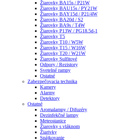
Žiarovky BA15s / P21W
Žiarovky BAU15s / PY21W
Žiarovky BAY15d / P21/4W
Žiarovky BA20d / S2
Žiarovky BA9s / T4W
Žiarovky P13W / PG18.5d-1
Žiarovky T5
Žiarovky T10 / W5W
Žiarovky T15 / W16W
Žiarovky T20 / W21W
Žiarovky Sulfitové
Odpory / Rezistory
Svetelné rampy
Ostatné
Zabezpečovacia technika
Kamery
Alarmy
Detektory
Ostatné
Aromalampy / Difuzéry
Dezinfekčné lampy
Meteostanice
Žiarovky s vláknom
Žiarivky
Spájkovanie