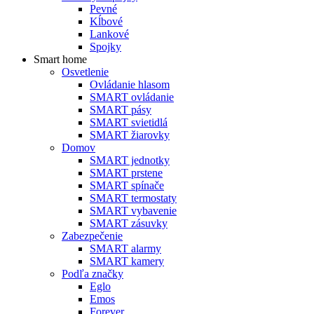
Pevné
Kĺbové
Lankové
Spojky
Smart home
Osvetlenie
Ovládanie hlasom
SMART ovládanie
SMART pásy
SMART svietidlá
SMART žiarovky
Domov
SMART jednotky
SMART prstene
SMART spínače
SMART termostaty
SMART vybavenie
SMART zásuvky
Zabezpečenie
SMART alarmy
SMART kamery
Podľa značky
Eglo
Emos
Forever