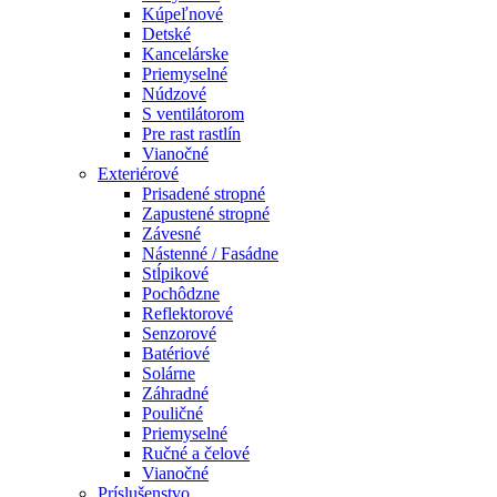
Kúpeľnové
Detské
Kancelárske
Priemyselné
Núdzové
S ventilátorom
Pre rast rastlín
Vianočné
Exteriérové
Prisadené stropné
Zapustené stropné
Závesné
Nástenné / Fasádne
Stĺpikové
Pochôdzne
Reflektorové
Senzorové
Batériové
Solárne
Záhradné
Pouličné
Priemyselné
Ručné a čelové
Vianočné
Príslušenstvo