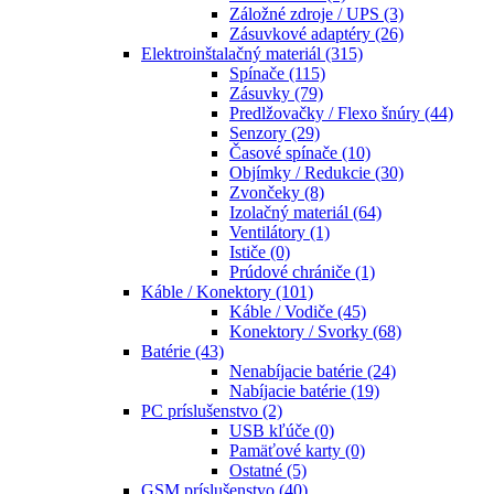
Záložné zdroje / UPS
(3)
Zásuvkové adaptéry
(26)
Elektroinštalačný materiál
(315)
Spínače
(115)
Zásuvky
(79)
Predlžovačky / Flexo šnúry
(44)
Senzory
(29)
Časové spínače
(10)
Objímky / Redukcie
(30)
Zvončeky
(8)
Izolačný materiál
(64)
Ventilátory
(1)
Ističe
(0)
Prúdové chrániče
(1)
Káble / Konektory
(101)
Káble / Vodiče
(45)
Konektory / Svorky
(68)
Batérie
(43)
Nenabíjacie batérie
(24)
Nabíjacie batérie
(19)
PC príslušenstvo
(2)
USB kľúče
(0)
Pamäťové karty
(0)
Ostatné
(5)
GSM príslušenstvo
(40)