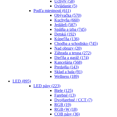
Úchyty
(58)
Ovládanie
(5)
Podľa miestností
(611)
Obývačka
(570)
Kuchyňa
(660)
Jedáleň
(587)
Spálňa a izba
(745)
Detská
(192)
Kúpeľňa
(136)
Chodba a schodisko
(745)
Nad obrazy
(20)
Záhrada a terasa
(272)
Dieľňa a garáž
(174)
Kancelária
(568)
Predajňa
(143)
Sklad a hala
(91)
Wellness
(189)
LED
(895)
LED pásy
(223)
Biele
(125)
Farebné
(13)
Dvojfarebné / CCT
(7)
RGB
(19)
RGB+W
(18)
COB pásy
(36)