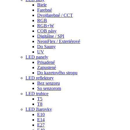
Biele
Farebné
Dvojfarebné / CCT
RGB
RGB+W
COB pásy
Digitálne / SPI
NeonFlex / Exteriérové
Do Sauny
UV
LED panely
Prisadené
Zapustené
Do kazetového stropu
LED reflektory
Bez senzoru
So senzorom
LED trubice
T5
T8
LED žiarovky
E10
E14
E27