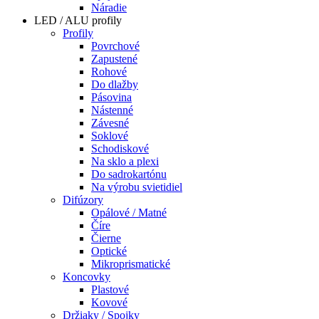
Náradie
LED / ALU profily
Profily
Povrchové
Zapustené
Rohové
Do dlažby
Pásovina
Nástenné
Závesné
Soklové
Schodiskové
Na sklo a plexi
Do sadrokartónu
Na výrobu svietidiel
Difúzory
Opálové / Matné
Číre
Čierne
Optické
Mikroprismatické
Koncovky
Plastové
Kovové
Držiaky / Spojky