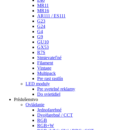
E40
MR11
MR16
AR111 / ES111
G23
G24
G4
G9
GU10
GX53
R7S
Stmievateľné
Filament
Vintage
Multipack
Pre rast rastlín
LED moduly
Pre svetelné reklamy
Do svietidiel
Príslušenstvo
Ovládanie
Jednofarebné
Dvojfarebné / CCT
RGB
RGB+W