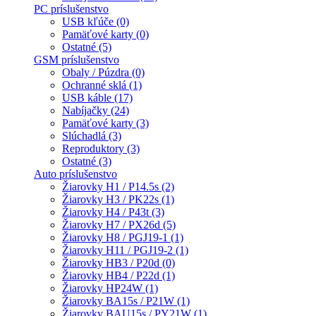
PC príslušenstvo
USB kľúče (0)
Pamäťové karty (0)
Ostatné (5)
GSM príslušenstvo
Obaly / Púzdra (0)
Ochranné sklá (1)
USB káble (17)
Nabíjačky (24)
Pamäťové karty (3)
Slúchadlá (3)
Reproduktory (3)
Ostatné (3)
Auto príslušenstvo
Žiarovky H1 / P14.5s (2)
Žiarovky H3 / PK22s (1)
Žiarovky H4 / P43t (3)
Žiarovky H7 / PX26d (5)
Žiarovky H8 / PGJ19-1 (1)
Žiarovky H11 / PGJ19-2 (1)
Žiarovky HB3 / P20d (0)
Žiarovky HB4 / P22d (1)
Žiarovky HP24W (1)
Žiarovky BA15s / P21W (1)
Žiarovky BAU15s / PY21W (1)