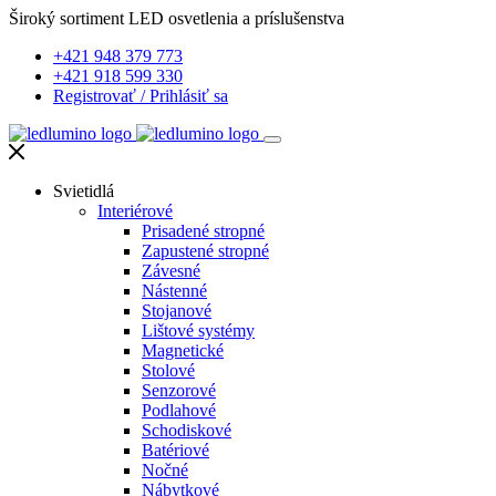
Široký sortiment LED osvetlenia a príslušenstva
+421 948 379 773
+421 918 599 330
Registrovať
/
Prihlásiť sa
Svietidlá
Interiérové
Prisadené stropné
Zapustené stropné
Závesné
Nástenné
Stojanové
Lištové systémy
Magnetické
Stolové
Senzorové
Podlahové
Schodiskové
Batériové
Nočné
Nábytkové