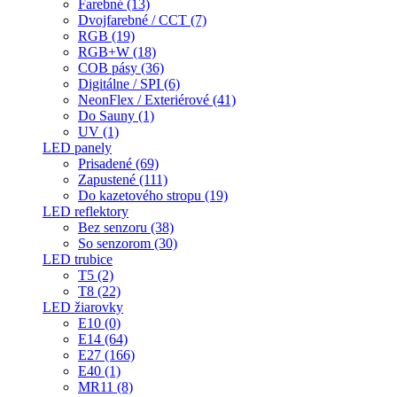
Farebné (13)
Dvojfarebné / CCT (7)
RGB (19)
RGB+W (18)
COB pásy (36)
Digitálne / SPI (6)
NeonFlex / Exteriérové (41)
Do Sauny (1)
UV (1)
LED panely
Prisadené (69)
Zapustené (111)
Do kazetového stropu (19)
LED reflektory
Bez senzoru (38)
So senzorom (30)
LED trubice
T5 (2)
T8 (22)
LED žiarovky
E10 (0)
E14 (64)
E27 (166)
E40 (1)
MR11 (8)