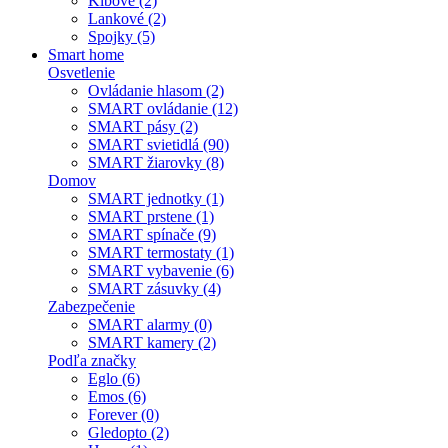
Kĺbové (2)
Lankové (2)
Spojky (5)
Smart home
Osvetlenie
Ovládanie hlasom (2)
SMART ovládanie (12)
SMART pásy (2)
SMART svietidlá (90)
SMART žiarovky (8)
Domov
SMART jednotky (1)
SMART prstene (1)
SMART spínače (9)
SMART termostaty (1)
SMART vybavenie (6)
SMART zásuvky (4)
Zabezpečenie
SMART alarmy (0)
SMART kamery (2)
Podľa značky
Eglo (6)
Emos (6)
Forever (0)
Gledopto (2)