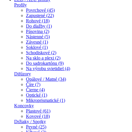
Profily
Povrchové (45)
Zapustené (22)
Rohové (18)
Do dlažby (1)
Pásovina (2)
Nástenné (5)
Závesné (1)
Soklové (1)
Schodiskové (2)
Na sklo a plexi (2)
Do sadrokartónu (9)
Na výrobu svietidiel (4)
Difúzory
Opálové / Matné (34)
Číre (7)
Čierne (4)
Optické (1)
Mikroprismatické (1)
Koncovky
Plastové (61)
Kovové (18)
Držiaky / Spojky
Pevné (25)