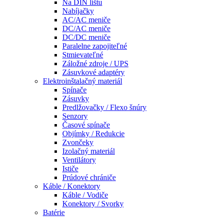
Na DIN lištu
Nabíjačky
AC/AC meniče
DC/AC meniče
DC/DC meniče
Paralelne zapojiteľné
Stmievateľné
Záložné zdroje / UPS
Zásuvkové adaptéry
Elektroinštalačný materiál
Spínače
Zásuvky
Predlžovačky / Flexo šnúry
Senzory
Časové spínače
Objímky / Redukcie
Zvončeky
Izolačný materiál
Ventilátory
Ističe
Prúdové chrániče
Káble / Konektory
Káble / Vodiče
Konektory / Svorky
Batérie