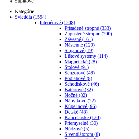
Stĺpikové
Kategórie
Svietidlá
(1554)
Interiérové
(1208)
Prisadené stropné
(333)
Zapustené stropné
(200)
Závesné
(161)
Nástenné
(120)
Stojanové
(19)
Lištové systémy
(114)
Magnetické
(28)
Stolové
(91)
Senzorové
(48)
Podlahové
(8)
Schodiskové
(46)
Batériové
(32)
Nočné
(82)
Nábytkové
(22)
Kúpeľnové
(96)
Detské
(48)
Kancelárske
(120)
Priemyselné
(30)
Núdzové
(5)
S ventilátorom
(8)