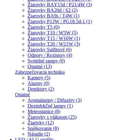
Žiarovky BAY15d / P21/4W (3)
Žiarovky BA20d / S2 (2)
Žiarovky BA9s / T4W (1)
Žiarovky P13W / PG18.5d-1 (1)
Žiarovky T5 (0)
Žiarovky T10 / W5W (5)
Žiarovky T15 / W16W (1)
Žiarovky T20 / W21W (3)
Žiarovky Sulfitové (6)
Odpory / Rezistory (4)
Svetelné rampy (0)
Ostatné (13)
Zabezpečovacia technika
Kamery (5)
Alarmy (0)
Detektory (2)
Ostatné
Aromalampy / Difuzéry (3)
Dezinfekčné lampy (1)
Meteostanice (8)
Žiarovky s vláknom (25)
Žiarivky (12)
Spájkovanie (8)
Náradie (2)
LED / ALU profily