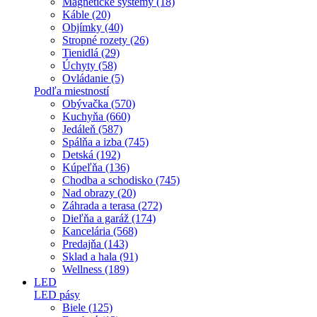
Magnetické systémy (18)
Káble (20)
Objímky (40)
Stropné rozety (26)
Tienidlá (29)
Úchyty (58)
Ovládanie (5)
Podľa miestností
Obývačka (570)
Kuchyňa (660)
Jedáleň (587)
Spálňa a izba (745)
Detská (192)
Kúpeľňa (136)
Chodba a schodisko (745)
Nad obrazy (20)
Záhrada a terasa (272)
Dieľňa a garáž (174)
Kancelária (568)
Predajňa (143)
Sklad a hala (91)
Wellness (189)
LED
LED pásy
Biele (125)