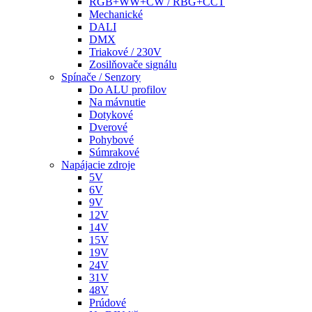
RGB+WW+CW / RBG+CCT
Mechanické
DALI
DMX
Triakové / 230V
Zosilňovače signálu
Spínače / Senzory
Do ALU profilov
Na mávnutie
Dotykové
Dverové
Pohybové
Súmrakové
Napájacie zdroje
5V
6V
9V
12V
14V
15V
19V
24V
31V
48V
Prúdové