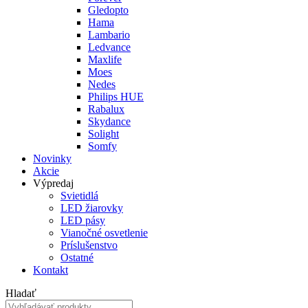
Gledopto
Hama
Lambario
Ledvance
Maxlife
Moes
Nedes
Philips HUE
Rabalux
Skydance
Solight
Somfy
Novinky
Akcie
Výpredaj
Svietidlá
LED žiarovky
LED pásy
Vianočné osvetlenie
Príslušenstvo
Ostatné
Kontakt
Hladať