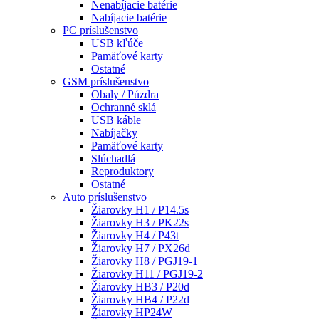
Nenabíjacie batérie
Nabíjacie batérie
PC príslušenstvo
USB kľúče
Pamäťové karty
Ostatné
GSM príslušenstvo
Obaly / Púzdra
Ochranné sklá
USB káble
Nabíjačky
Pamäťové karty
Slúchadlá
Reproduktory
Ostatné
Auto príslušenstvo
Žiarovky H1 / P14.5s
Žiarovky H3 / PK22s
Žiarovky H4 / P43t
Žiarovky H7 / PX26d
Žiarovky H8 / PGJ19-1
Žiarovky H11 / PGJ19-2
Žiarovky HB3 / P20d
Žiarovky HB4 / P22d
Žiarovky HP24W