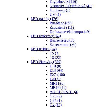
Digitálne / SPI
(6)
NeonFlex / Exteriérové
(41)
Do Sauny
(1)
UV
(1)
LED panely
(176)
Prisadené
(69)
Zapustené
(111)
Do kazetového stropu
(19)
LED reflektory
(64)
Bez senzoru
(38)
So senzorom
(30)
LED trubice
(24)
T5
(2)
T8
(22)
LED žiarovky
(380)
E10
(0)
E14
(64)
E27
(166)
E40
(1)
MR11
(8)
MR16
(11)
AR111 / ES111
(4)
G23
(2)
G24
(1)
G4
(18)