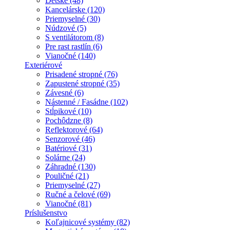
Detské (48)
Kancelárske (120)
Priemyselné (30)
Núdzové (5)
S ventilátorom (8)
Pre rast rastlín (6)
Vianočné (140)
Exteriérové
Prisadené stropné (76)
Zapustené stropné (35)
Závesné (6)
Nástenné / Fasádne (102)
Stĺpikové (10)
Pochôdzne (8)
Reflektorové (64)
Senzorové (46)
Batériové (31)
Solárne (24)
Záhradné (130)
Pouličné (21)
Priemyselné (27)
Ručné a čelové (69)
Vianočné (81)
Príslušenstvo
Koľajnicové systémy (82)