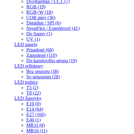
Dvojfarebné / CCT (7)
RGB (19)
RGB+W (18)
COB pásy (36)
Digitálne / SPI (6)
NeonFlex / Exteriérové (41)
Do Sauny (1)
UV (1)
LED panely
Prisadené (68)
Zapustené (110)
Do kazetového stropu (19)
LED reflektory
Bez senzoru (38)
So senzorom (28)
LED trubice
T5 (2)
T8 (22)
LED žiarovky
E10 (0)
E14 (64)
E27 (166)
E40 (1)
MR11 (8)
MR16 (11)