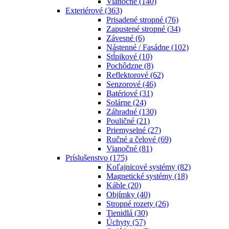
Vianočné
(140)
Exteriérové
(363)
Prisadené stropné
(76)
Zapustené stropné
(34)
Závesné
(6)
Nástenné / Fasádne
(102)
Stĺpikové
(10)
Pochôdzne
(8)
Reflektorové
(62)
Senzorové
(46)
Batériové
(31)
Solárne
(24)
Záhradné
(130)
Pouličné
(21)
Priemyselné
(27)
Ručné a čelové
(69)
Vianočné
(81)
Príslušenstvo
(175)
Koľajnicové systémy
(82)
Magnetické systémy
(18)
Káble
(20)
Objímky
(40)
Stropné rozety
(26)
Tienidlá
(30)
Úchyty
(57)