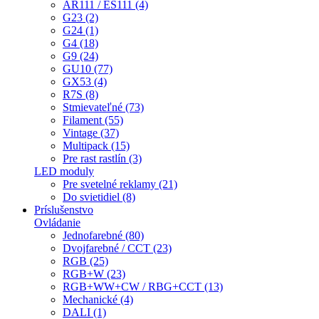
AR111 / ES111 (4)
G23 (2)
G24 (1)
G4 (18)
G9 (24)
GU10 (77)
GX53 (4)
R7S (8)
Stmievateľné (73)
Filament (55)
Vintage (37)
Multipack (15)
Pre rast rastlín (3)
LED moduly
Pre svetelné reklamy (21)
Do svietidiel (8)
Príslušenstvo
Ovládanie
Jednofarebné (80)
Dvojfarebné / CCT (23)
RGB (25)
RGB+W (23)
RGB+WW+CW / RBG+CCT (13)
Mechanické (4)
DALI (1)