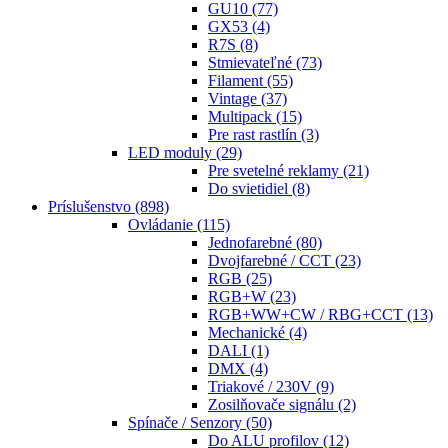
GU10
(77)
GX53
(4)
R7S
(8)
Stmievateľné
(73)
Filament
(55)
Vintage
(37)
Multipack
(15)
Pre rast rastlín
(3)
LED moduly
(29)
Pre svetelné reklamy
(21)
Do svietidiel
(8)
Príslušenstvo
(898)
Ovládanie
(115)
Jednofarebné
(80)
Dvojfarebné / CCT
(23)
RGB
(25)
RGB+W
(23)
RGB+WW+CW / RBG+CCT
(13)
Mechanické
(4)
DALI
(1)
DMX
(4)
Triakové / 230V
(9)
Zosilňovače signálu
(2)
Spínače / Senzory
(50)
Do ALU profilov
(12)