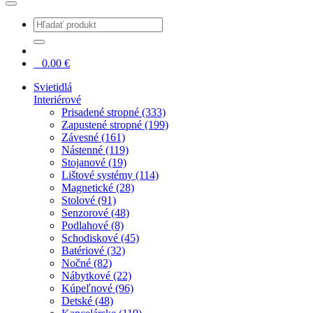
0
0.00
€
Svietidlá
Interiérové
Prisadené stropné (333)
Zapustené stropné (199)
Závesné (161)
Nástenné (119)
Stojanové (19)
Lištové systémy (114)
Magnetické (28)
Stolové (91)
Senzorové (48)
Podlahové (8)
Schodiskové (45)
Batériové (32)
Nočné (82)
Nábytkové (22)
Kúpeľnové (96)
Detské (48)