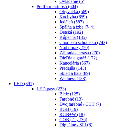
Ovládanie
(5)
Podľa miestností
(604)
Obývačka
(569)
Kuchyňa
(659)
Jedáleň
(587)
Spálňa a izba
(744)
Detská
(192)
Kúpeľňa
(135)
Chodba a schodisko
(743)
Nad obrazy
(20)
Záhrada a terasa
(270)
Dieľňa a garáž
(172)
Kancelária
(567)
Predajňa
(143)
Sklad a hala
(89)
Wellness
(188)
LED
(891)
LED pásy
(223)
Biele
(125)
Farebné
(13)
Dvojfarebné / CCT
(7)
RGB
(19)
RGB+W
(18)
COB pásy
(36)
Digitálne / SPI
(6)