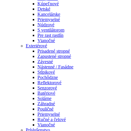
Kúpeľnové
Detské
Kancelárske
Priemyselné
Núdzové
S ventilátorom
Pre rast rastlín
Vianočné
Exteriérové
Prisadené stropné
Zapustené stropné
Závesné
Nástenné / Fasádne
Stĺpikové
Pochôdzne
Reflektorové
Senzorové
Batériové
Solárne
Záhradné
Pouličné
Priemyselné
Ručné a čelové
Vianočné
Príslušenstvo