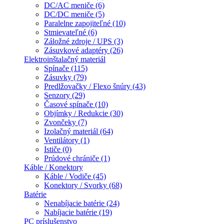
DC/AC meniče (6)
DC/DC meniče (5)
Paralelne zapojiteľné (10)
Stmievateľné (6)
Záložné zdroje / UPS (3)
Zásuvkové adaptéry (26)
Elektroinštalačný materiál
Spínače (115)
Zásuvky (79)
Predlžovačky / Flexo šnúry (43)
Senzory (29)
Časové spínače (10)
Objímky / Redukcie (30)
Zvončeky (7)
Izolačný materiál (64)
Ventilátory (1)
Ističe (0)
Prúdové chrániče (1)
Káble / Konektory
Káble / Vodiče (45)
Konektory / Svorky (68)
Batérie
Nenabíjacie batérie (24)
Nabíjacie batérie (19)
PC príslušenstvo