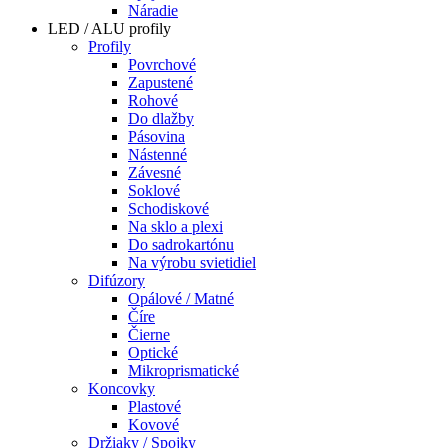
Náradie
LED / ALU profily
Profily
Povrchové
Zapustené
Rohové
Do dlažby
Pásovina
Nástenné
Závesné
Soklové
Schodiskové
Na sklo a plexi
Do sadrokartónu
Na výrobu svietidiel
Difúzory
Opálové / Matné
Číre
Čierne
Optické
Mikroprismatické
Koncovky
Plastové
Kovové
Držiaky / Spojky