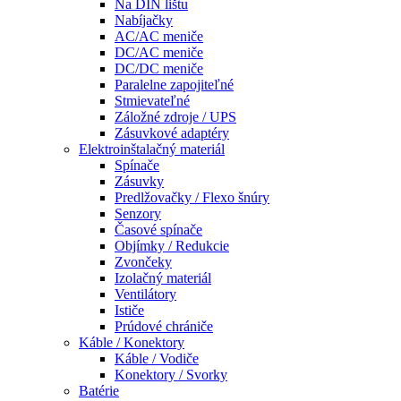
Na DIN lištu
Nabíjačky
AC/AC meniče
DC/AC meniče
DC/DC meniče
Paralelne zapojiteľné
Stmievateľné
Záložné zdroje / UPS
Zásuvkové adaptéry
Elektroinštalačný materiál
Spínače
Zásuvky
Predlžovačky / Flexo šnúry
Senzory
Časové spínače
Objímky / Redukcie
Zvončeky
Izolačný materiál
Ventilátory
Ističe
Prúdové chrániče
Káble / Konektory
Káble / Vodiče
Konektory / Svorky
Batérie