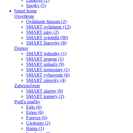
Lankové (2)
Spojky (5)
Smart home
Osvetlenie
Ovládanie hlasom (2)
SMART ovládanie (12)
SMART pásy (2)
SMART svietidlá (90)
SMART žiarovky (8)
Domov
SMART jednotky (1)
SMART prstene (1)
SMART spínače (9)
SMART termostaty (1)
SMART vybavenie (6)
SMART zásuvky (4)
Zabezpečenie
SMART alarmy (0)
SMART kamery (2)
Podľa značky
Eglo (6)
Emos (6)
Forever (0)
Gledopto (2)
Hama (1)