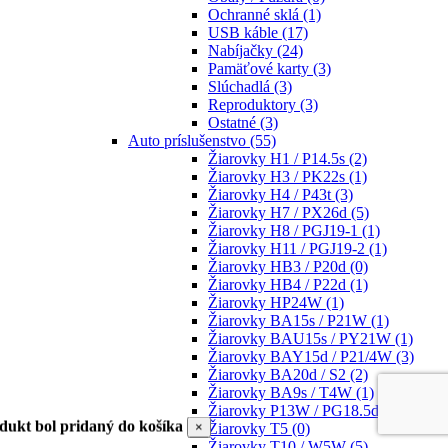
Ochranné sklá
(1)
USB káble
(17)
Nabíjačky
(24)
Pamäťové karty
(3)
Slúchadlá
(3)
Reproduktory
(3)
Ostatné
(3)
Auto príslušenstvo
(55)
Žiarovky H1 / P14.5s
(2)
Žiarovky H3 / PK22s
(1)
Žiarovky H4 / P43t
(3)
Žiarovky H7 / PX26d
(5)
Žiarovky H8 / PGJ19-1
(1)
Žiarovky H11 / PGJ19-2
(1)
Žiarovky HB3 / P20d
(0)
Žiarovky HB4 / P22d
(1)
Žiarovky HP24W
(1)
Žiarovky BA15s / P21W
(1)
Žiarovky BAU15s / PY21W
(1)
Žiarovky BAY15d / P21/4W
(3)
Žiarovky BA20d / S2
(2)
Žiarovky BA9s / T4W
(1)
Žiarovky P13W / PG18.5d-1
(1)
dukt bol pridaný do košíka
×
Žiarovky T5
(0)
Žiarovky T10 / W5W
(5)