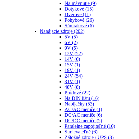
Na mávnutie
(9)
Dotykové
(15)
Dverové
(11)
Pohybové
(26)
Súmrakové
(6)
Napájacie zdroje
(202)
5V
(5)
6V
(2)
9V
(5)
12V
(52)
14V
(0)
15V
(1)
19V
(1)
24V
(54)
31V
(1)
48V
(8)
Prúdové
(22)
Na DIN lištu
(16)
Nabíjačky
(53)
AC/AC meniče
(1)
DC/AC meniče
(6)
DC/DC meniče
(5)
Paralelne zapojiteľné
(10)
Stmievateľné
(6)
Záložné zdroje / UPS
(3)