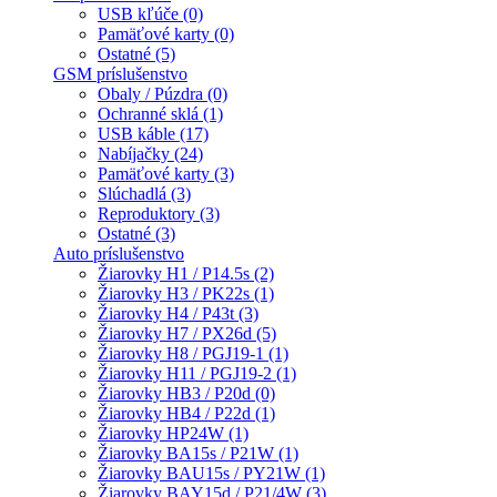
USB kľúče (0)
Pamäťové karty (0)
Ostatné (5)
GSM príslušenstvo
Obaly / Púzdra (0)
Ochranné sklá (1)
USB káble (17)
Nabíjačky (24)
Pamäťové karty (3)
Slúchadlá (3)
Reproduktory (3)
Ostatné (3)
Auto príslušenstvo
Žiarovky H1 / P14.5s (2)
Žiarovky H3 / PK22s (1)
Žiarovky H4 / P43t (3)
Žiarovky H7 / PX26d (5)
Žiarovky H8 / PGJ19-1 (1)
Žiarovky H11 / PGJ19-2 (1)
Žiarovky HB3 / P20d (0)
Žiarovky HB4 / P22d (1)
Žiarovky HP24W (1)
Žiarovky BA15s / P21W (1)
Žiarovky BAU15s / PY21W (1)
Žiarovky BAY15d / P21/4W (3)