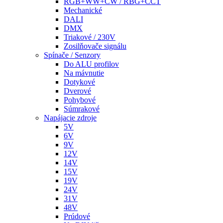
RGB+WW+CW / RBG+CCT
Mechanické
DALI
DMX
Triakové / 230V
Zosilňovače signálu
Spínače / Senzory
Do ALU profilov
Na mávnutie
Dotykové
Dverové
Pohybové
Súmrakové
Napájacie zdroje
5V
6V
9V
12V
14V
15V
19V
24V
31V
48V
Prúdové