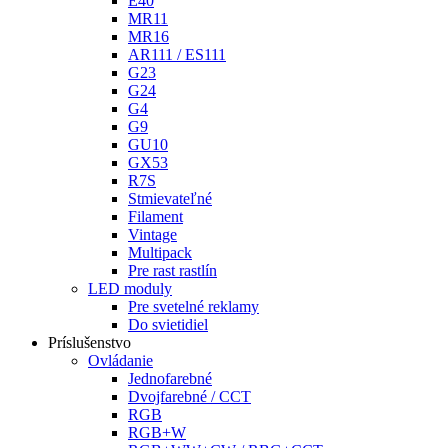
E40
MR11
MR16
AR111 / ES111
G23
G24
G4
G9
GU10
GX53
R7S
Stmievateľné
Filament
Vintage
Multipack
Pre rast rastlín
LED moduly
Pre svetelné reklamy
Do svietidiel
Príslušenstvo
Ovládanie
Jednofarebné
Dvojfarebné / CCT
RGB
RGB+W