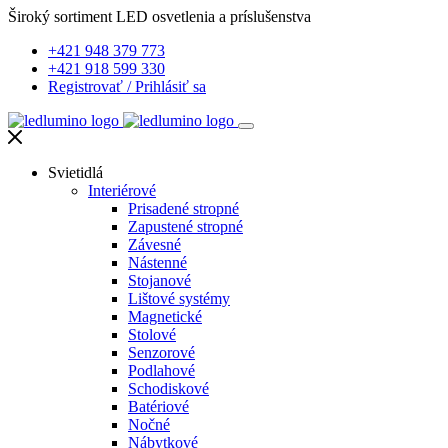
Široký sortiment LED osvetlenia a príslušenstva
+421 948 379 773
+421 918 599 330
Registrovať
/
Prihlásiť sa
Svietidlá
Interiérové
Prisadené stropné
Zapustené stropné
Závesné
Nástenné
Stojanové
Lištové systémy
Magnetické
Stolové
Senzorové
Podlahové
Schodiskové
Batériové
Nočné
Nábytkové