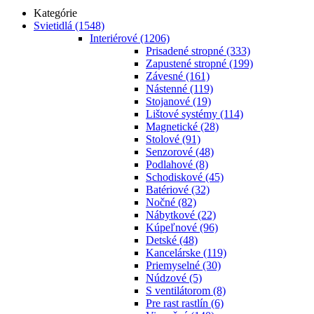
Kategórie
Svietidlá
(1548)
Interiérové
(1206)
Prisadené stropné
(333)
Zapustené stropné
(199)
Závesné
(161)
Nástenné
(119)
Stojanové
(19)
Lištové systémy
(114)
Magnetické
(28)
Stolové
(91)
Senzorové
(48)
Podlahové
(8)
Schodiskové
(45)
Batériové
(32)
Nočné
(82)
Nábytkové
(22)
Kúpeľnové
(96)
Detské
(48)
Kancelárske
(119)
Priemyselné
(30)
Núdzové
(5)
S ventilátorom
(8)
Pre rast rastlín
(6)