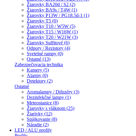
Žiarovky BA20d / S2 (2)
Žiarovky BA9s / T4W (1)
Žiarovky P13W / PG18.5d-1 (1)
Žiarovky T5 (0)
Žiarovky T10 / W5W (5)
Žiarovky T15 / W16W (1)
Žiarovky T20 / W21W (3)
Žiarovky Sulfitové (6)
Odpory / Rezistory (4)
Svetelné rampy (0)
Ostatné (13)
Zabezpečovacia technika
Kamery (5)
Alarmy (0)
Detektory (2)
Ostatné
Aromalampy / Difuzéry (3)
Dezinfekčné lampy (1)
Meteostanice (8)
Žiarovky s vláknom (25)
Žiarivky (12)
Spájkovanie (8)
Náradie (2)
LED / ALU profily
Profily