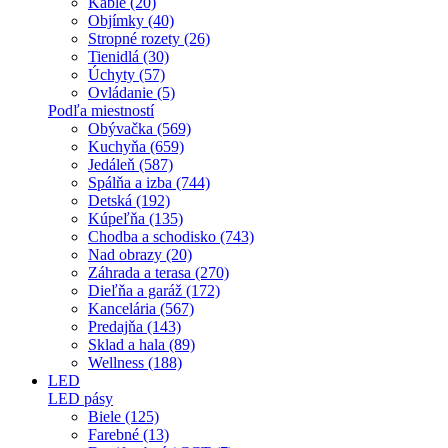
Káble (20)
Objímky (40)
Stropné rozety (26)
Tienidlá (30)
Úchyty (57)
Ovládanie (5)
Podľa miestností
Obývačka (569)
Kuchyňa (659)
Jedáleň (587)
Spálňa a izba (744)
Detská (192)
Kúpeľňa (135)
Chodba a schodisko (743)
Nad obrazy (20)
Záhrada a terasa (270)
Dieľňa a garáž (172)
Kancelária (567)
Predajňa (143)
Sklad a hala (89)
Wellness (188)
LED
LED pásy
Biele (125)
Farebné (13)