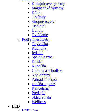
Koľajnicové systémy
Magnetické systémy
Káble
Objímky
Stropné rozety
Tienidlá
Úchyty
Ovládanie
Podľa miestností
Obývačka
Kuchyňa
Jedáleň
Spálňa a izba
Detská
Kúpeľňa
Chodba a schodisko
Nad obrazy
Záhrada a terasa
Dieľňa a garáž
Kancelária
Predajňa
Sklad a hala
Wellness
LED
LED pásy