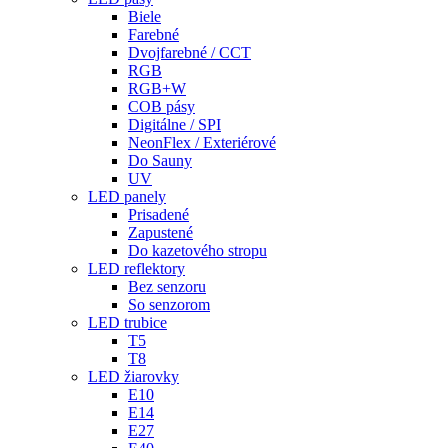
Biele
Farebné
Dvojfarebné / CCT
RGB
RGB+W
COB pásy
Digitálne / SPI
NeonFlex / Exteriérové
Do Sauny
UV
LED panely
Prisadené
Zapustené
Do kazetového stropu
LED reflektory
Bez senzoru
So senzorom
LED trubice
T5
T8
LED žiarovky
E10
E14
E27