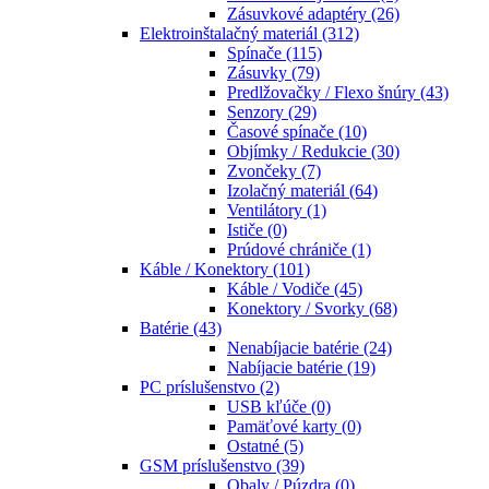
Zásuvkové adaptéry
(26)
Elektroinštalačný materiál
(312)
Spínače
(115)
Zásuvky
(79)
Predlžovačky / Flexo šnúry
(43)
Senzory
(29)
Časové spínače
(10)
Objímky / Redukcie
(30)
Zvončeky
(7)
Izolačný materiál
(64)
Ventilátory
(1)
Ističe
(0)
Prúdové chrániče
(1)
Káble / Konektory
(101)
Káble / Vodiče
(45)
Konektory / Svorky
(68)
Batérie
(43)
Nenabíjacie batérie
(24)
Nabíjacie batérie
(19)
PC príslušenstvo
(2)
USB kľúče
(0)
Pamäťové karty
(0)
Ostatné
(5)
GSM príslušenstvo
(39)
Obaly / Púzdra
(0)