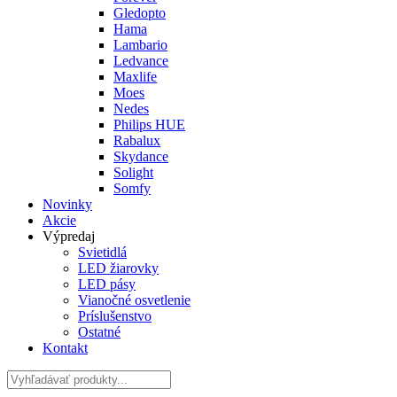
Gledopto
Hama
Lambario
Ledvance
Maxlife
Moes
Nedes
Philips HUE
Rabalux
Skydance
Solight
Somfy
Novinky
Akcie
Výpredaj
Svietidlá
LED žiarovky
LED pásy
Vianočné osvetlenie
Príslušenstvo
Ostatné
Kontakt
Hladať