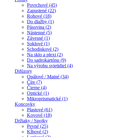
Povrchové (45)
Zapustené (22)
Rohové (18)
Do dlažby (1)
Pásovina (2)
Nástenné (5)
Závesné (1)
Soklové (1)
Schodiskové (2)
Na sklo a plexi (2)
Do sadrokartónu (9)
Na výrobu svietidiel (4)
Difúzory
Opálové / Matné (34)
Číre (7)
Čierne (4)
Optické (1)
Mikroprismatické (1)
Koncovky
Plastové (61)
Kovové (18)
Držiaky / Spojky
Pevné (25)
Kĺbové (2)