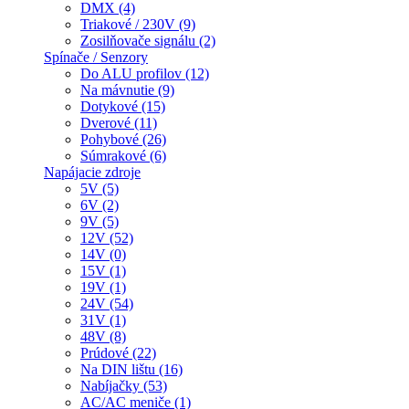
DMX (4)
Triakové / 230V (9)
Zosilňovače signálu (2)
Spínače / Senzory
Do ALU profilov (12)
Na mávnutie (9)
Dotykové (15)
Dverové (11)
Pohybové (26)
Súmrakové (6)
Napájacie zdroje
5V (5)
6V (2)
9V (5)
12V (52)
14V (0)
15V (1)
19V (1)
24V (54)
31V (1)
48V (8)
Prúdové (22)
Na DIN lištu (16)
Nabíjačky (53)
AC/AC meniče (1)