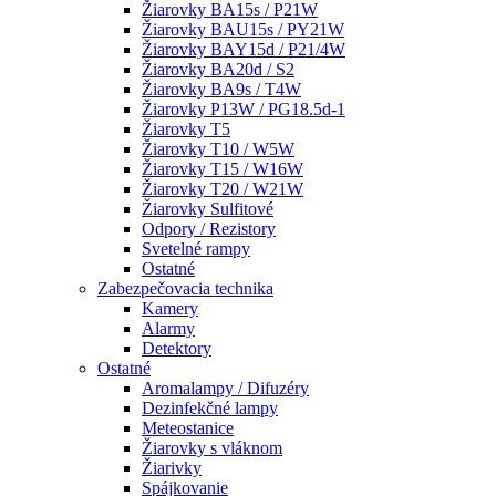
Žiarovky BA15s / P21W
Žiarovky BAU15s / PY21W
Žiarovky BAY15d / P21/4W
Žiarovky BA20d / S2
Žiarovky BA9s / T4W
Žiarovky P13W / PG18.5d-1
Žiarovky T5
Žiarovky T10 / W5W
Žiarovky T15 / W16W
Žiarovky T20 / W21W
Žiarovky Sulfitové
Odpory / Rezistory
Svetelné rampy
Ostatné
Zabezpečovacia technika
Kamery
Alarmy
Detektory
Ostatné
Aromalampy / Difuzéry
Dezinfekčné lampy
Meteostanice
Žiarovky s vláknom
Žiarivky
Spájkovanie