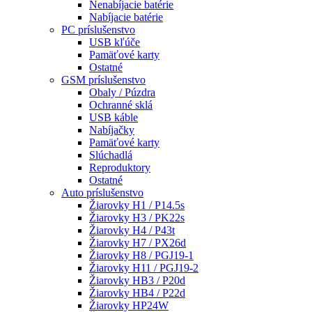
Nenabíjacie batérie
Nabíjacie batérie
PC príslušenstvo
USB kľúče
Pamäťové karty
Ostatné
GSM príslušenstvo
Obaly / Púzdra
Ochranné sklá
USB káble
Nabíjačky
Pamäťové karty
Slúchadlá
Reproduktory
Ostatné
Auto príslušenstvo
Žiarovky H1 / P14.5s
Žiarovky H3 / PK22s
Žiarovky H4 / P43t
Žiarovky H7 / PX26d
Žiarovky H8 / PGJ19-1
Žiarovky H11 / PGJ19-2
Žiarovky HB3 / P20d
Žiarovky HB4 / P22d
Žiarovky HP24W