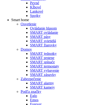
Pevné
Kĺbové
Lankové
Spojky
Smart home
Osvetlenie
Ovládanie hlasom
SMART ovládanie
SMART pásy
SMART svietidlá
SMART žiarovky
Domov
SMART jednotky
SMART prstene
SMART spínače
SMART termostaty
SMART vybavenie
SMART zásuvky
Zabezpečenie
SMART alarmy
SMART kamery
Podľa značky
Eglo
Emos
Forever