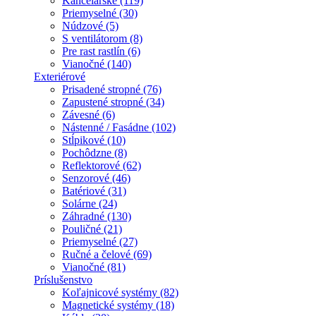
Kancelárske (119)
Priemyselné (30)
Núdzové (5)
S ventilátorom (8)
Pre rast rastlín (6)
Vianočné (140)
Exteriérové
Prisadené stropné (76)
Zapustené stropné (34)
Závesné (6)
Nástenné / Fasádne (102)
Stĺpikové (10)
Pochôdzne (8)
Reflektorové (62)
Senzorové (46)
Batériové (31)
Solárne (24)
Záhradné (130)
Pouličné (21)
Priemyselné (27)
Ručné a čelové (69)
Vianočné (81)
Príslušenstvo
Koľajnicové systémy (82)
Magnetické systémy (18)