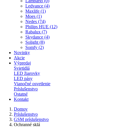
Lambario (0)
Ledvance (4)
Maxlife (1)
Moes (1)
Nedes (74)
Philips HUE (12)
Rabalux (7)
Skydance (4)
Solight (8)
Somfy (2)
Novinky
Akcie
Výpredaj
Svietidlá
LED žiarovky
LED pásy
Vianočné osvetlenie
Príslušenstvo
Ostatné
Kontakt
Domov
Príslušenstvo
GSM príslušenstvo
Ochranné sklá