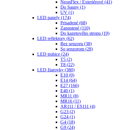
NeonFlex / Exteriérové
(41)
Do Sauny
(1)
UV
(1)
LED panely
(174)
Prisadené
(68)
Zapustené
(110)
Do kazetového stropu
(19)
LED reflektory
(62)
Bez senzoru
(38)
So senzorom
(28)
LED trubice
(24)
T5
(2)
T8
(22)
LED žiarovky
(380)
E10
(0)
E14
(64)
E27
(166)
E40
(1)
MR11
(8)
MR16
(11)
AR111 / ES111
(4)
G23
(2)
G24
(1)
G4
(18)
G9
(24)