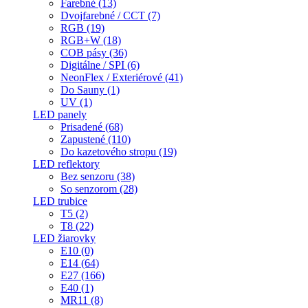
Farebné (13)
Dvojfarebné / CCT (7)
RGB (19)
RGB+W (18)
COB pásy (36)
Digitálne / SPI (6)
NeonFlex / Exteriérové (41)
Do Sauny (1)
UV (1)
LED panely
Prisadené (68)
Zapustené (110)
Do kazetového stropu (19)
LED reflektory
Bez senzoru (38)
So senzorom (28)
LED trubice
T5 (2)
T8 (22)
LED žiarovky
E10 (0)
E14 (64)
E27 (166)
E40 (1)
MR11 (8)