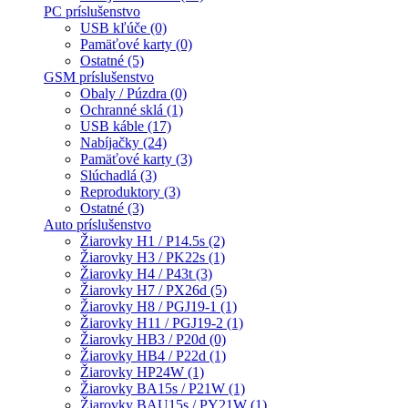
PC príslušenstvo
USB kľúče (0)
Pamäťové karty (0)
Ostatné (5)
GSM príslušenstvo
Obaly / Púzdra (0)
Ochranné sklá (1)
USB káble (17)
Nabíjačky (24)
Pamäťové karty (3)
Slúchadlá (3)
Reproduktory (3)
Ostatné (3)
Auto príslušenstvo
Žiarovky H1 / P14.5s (2)
Žiarovky H3 / PK22s (1)
Žiarovky H4 / P43t (3)
Žiarovky H7 / PX26d (5)
Žiarovky H8 / PGJ19-1 (1)
Žiarovky H11 / PGJ19-2 (1)
Žiarovky HB3 / P20d (0)
Žiarovky HB4 / P22d (1)
Žiarovky HP24W (1)
Žiarovky BA15s / P21W (1)
Žiarovky BAU15s / PY21W (1)