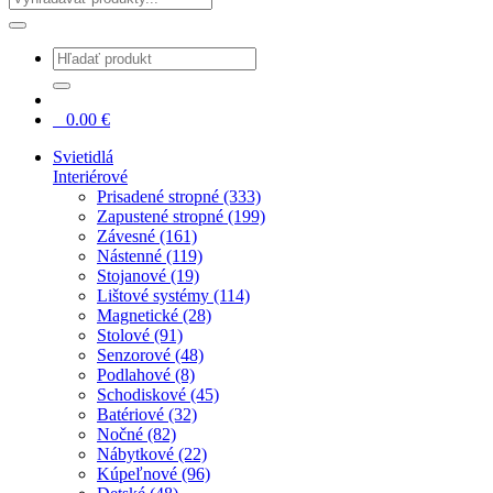
0
0.00
€
Svietidlá
Interiérové
Prisadené stropné (333)
Zapustené stropné (199)
Závesné (161)
Nástenné (119)
Stojanové (19)
Lištové systémy (114)
Magnetické (28)
Stolové (91)
Senzorové (48)
Podlahové (8)
Schodiskové (45)
Batériové (32)
Nočné (82)
Nábytkové (22)
Kúpeľnové (96)