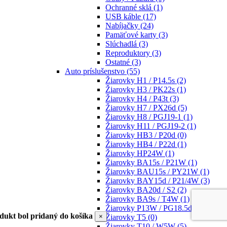
Ochranné sklá
(1)
USB káble
(17)
Nabíjačky
(24)
Pamäťové karty
(3)
Slúchadlá
(3)
Reproduktory
(3)
Ostatné
(3)
Auto príslušenstvo
(55)
Žiarovky H1 / P14.5s
(2)
Žiarovky H3 / PK22s
(1)
Žiarovky H4 / P43t
(3)
Žiarovky H7 / PX26d
(5)
Žiarovky H8 / PGJ19-1
(1)
Žiarovky H11 / PGJ19-2
(1)
Žiarovky HB3 / P20d
(0)
Žiarovky HB4 / P22d
(1)
Žiarovky HP24W
(1)
Žiarovky BA15s / P21W
(1)
Žiarovky BAU15s / PY21W
(1)
Žiarovky BAY15d / P21/4W
(3)
Žiarovky BA20d / S2
(2)
Žiarovky BA9s / T4W
(1)
Žiarovky P13W / PG18.5d-1
(1)
dukt bol pridaný do košíka
×
Žiarovky T5
(0)
Žiarovky T10 / W5W
(5)