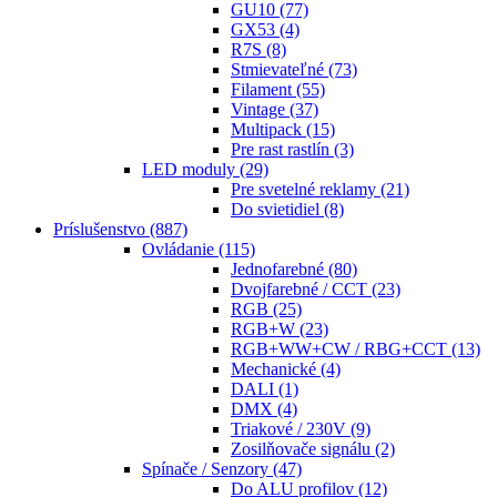
GU10
(77)
GX53
(4)
R7S
(8)
Stmievateľné
(73)
Filament
(55)
Vintage
(37)
Multipack
(15)
Pre rast rastlín
(3)
LED moduly
(29)
Pre svetelné reklamy
(21)
Do svietidiel
(8)
Príslušenstvo
(887)
Ovládanie
(115)
Jednofarebné
(80)
Dvojfarebné / CCT
(23)
RGB
(25)
RGB+W
(23)
RGB+WW+CW / RBG+CCT
(13)
Mechanické
(4)
DALI
(1)
DMX
(4)
Triakové / 230V
(9)
Zosilňovače signálu
(2)
Spínače / Senzory
(47)
Do ALU profilov
(12)