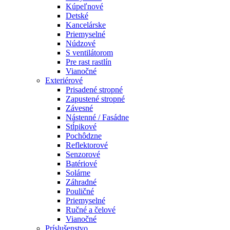
Kúpeľnové
Detské
Kancelárske
Priemyselné
Núdzové
S ventilátorom
Pre rast rastlín
Vianočné
Exteriérové
Prisadené stropné
Zapustené stropné
Závesné
Nástenné / Fasádne
Stĺpikové
Pochôdzne
Reflektorové
Senzorové
Batériové
Solárne
Záhradné
Pouličné
Priemyselné
Ručné a čelové
Vianočné
Príslušenstvo