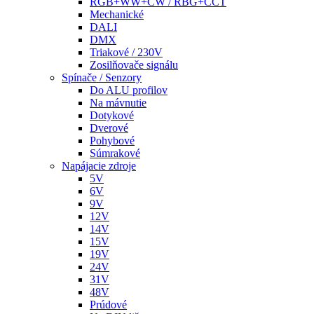
RGB+WW+CW / RBG+CCT
Mechanické
DALI
DMX
Triakové / 230V
Zosilňovače signálu
Spínače / Senzory
Do ALU profilov
Na mávnutie
Dotykové
Dverové
Pohybové
Súmrakové
Napájacie zdroje
5V
6V
9V
12V
14V
15V
19V
24V
31V
48V
Prúdové