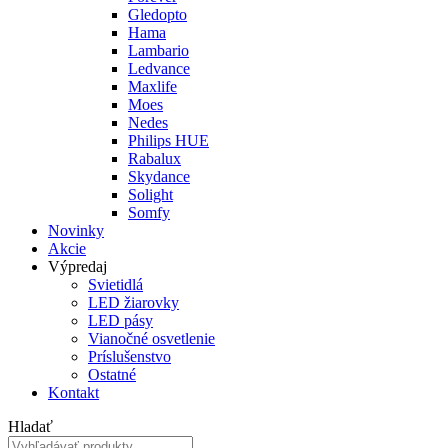
Gledopto
Hama
Lambario
Ledvance
Maxlife
Moes
Nedes
Philips HUE
Rabalux
Skydance
Solight
Somfy
Novinky
Akcie
Výpredaj
Svietidlá
LED žiarovky
LED pásy
Vianočné osvetlenie
Príslušenstvo
Ostatné
Kontakt
Hladať