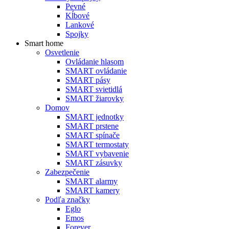
Pevné
Kĺbové
Lankové
Spojky
Smart home
Osvetlenie
Ovládanie hlasom
SMART ovládanie
SMART pásy
SMART svietidlá
SMART žiarovky
Domov
SMART jednotky
SMART prstene
SMART spínače
SMART termostaty
SMART vybavenie
SMART zásuvky
Zabezpečenie
SMART alarmy
SMART kamery
Podľa značky
Eglo
Emos
Forever