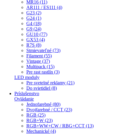
MR16 (11)
AR111 / ES111 (4)
G23 (2)
G24 (1)
G4 (18)
G9 (24)
GU10 (77)
GX53 (4)
R7S (8)
Stmievateľné (73)
Filament (55)
Vintage (37)
Multipack (15)
Pre rast rastlín (3)
LED moduly
Pre svetelné reklamy (21)
Do svietidiel (8)
Príslušenstvo
Ovládanie
Jednofarebné (80)
Dvojfarebné / CCT (23)
RGB (25)
RGB+W (23)
RGB+WW+CW / RBG+CCT (13)
Mechanické (4)