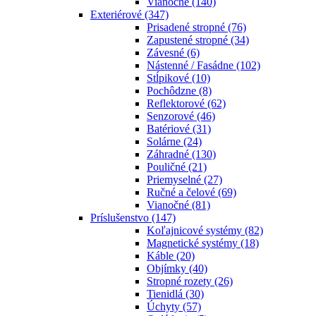
Vianočné
(140)
Exteriérové
(347)
Prisadené stropné
(76)
Zapustené stropné
(34)
Závesné
(6)
Nástenné / Fasádne
(102)
Stĺpikové
(10)
Pochôdzne
(8)
Reflektorové
(62)
Senzorové
(46)
Batériové
(31)
Solárne
(24)
Záhradné
(130)
Pouličné
(21)
Priemyselné
(27)
Ručné a čelové
(69)
Vianočné
(81)
Príslušenstvo
(147)
Koľajnicové systémy
(82)
Magnetické systémy
(18)
Káble
(20)
Objímky
(40)
Stropné rozety
(26)
Tienidlá
(30)
Úchyty
(57)