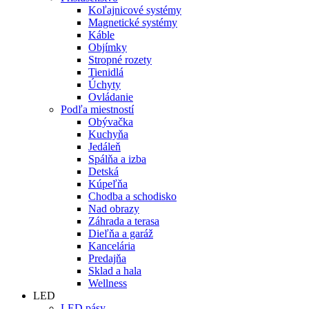
Koľajnicové systémy
Magnetické systémy
Káble
Objímky
Stropné rozety
Tienidlá
Úchyty
Ovládanie
Podľa miestností
Obývačka
Kuchyňa
Jedáleň
Spálňa a izba
Detská
Kúpeľňa
Chodba a schodisko
Nad obrazy
Záhrada a terasa
Dieľňa a garáž
Kancelária
Predajňa
Sklad a hala
Wellness
LED
LED pásy