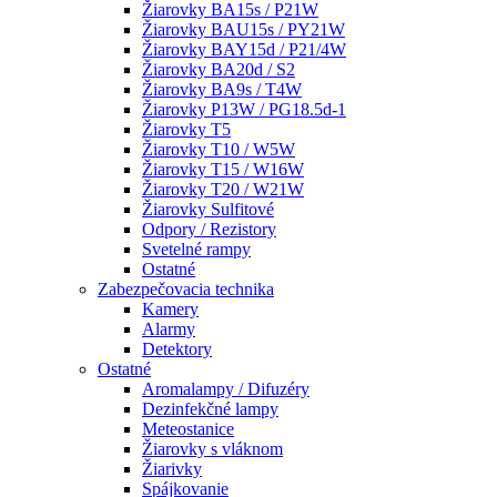
Žiarovky BA15s / P21W
Žiarovky BAU15s / PY21W
Žiarovky BAY15d / P21/4W
Žiarovky BA20d / S2
Žiarovky BA9s / T4W
Žiarovky P13W / PG18.5d-1
Žiarovky T5
Žiarovky T10 / W5W
Žiarovky T15 / W16W
Žiarovky T20 / W21W
Žiarovky Sulfitové
Odpory / Rezistory
Svetelné rampy
Ostatné
Zabezpečovacia technika
Kamery
Alarmy
Detektory
Ostatné
Aromalampy / Difuzéry
Dezinfekčné lampy
Meteostanice
Žiarovky s vláknom
Žiarivky
Spájkovanie