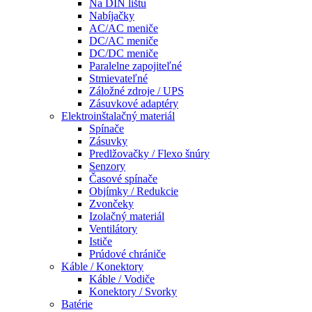
Na DIN lištu
Nabíjačky
AC/AC meniče
DC/AC meniče
DC/DC meniče
Paralelne zapojiteľné
Stmievateľné
Záložné zdroje / UPS
Zásuvkové adaptéry
Elektroinštalačný materiál
Spínače
Zásuvky
Predlžovačky / Flexo šnúry
Senzory
Časové spínače
Objímky / Redukcie
Zvončeky
Izolačný materiál
Ventilátory
Ističe
Prúdové chrániče
Káble / Konektory
Káble / Vodiče
Konektory / Svorky
Batérie