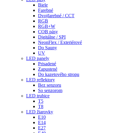
Biele
Farebné
Dvojfarebné / CCT
RGB
RGB+W
COB pásy
Digitálne / SPI
NeonFlex / Exteriérové
Do Sauny
UV
LED panely
Prisadené
Zapustené
Do kazetového stropu
LED reflektory
Bez senzoru
So senzorom
LED trubice
T5
T8
LED žiarovky
E10
E14
E27