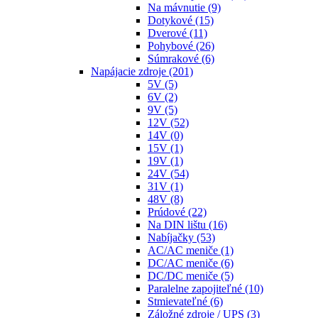
Na mávnutie
(9)
Dotykové
(15)
Dverové
(11)
Pohybové
(26)
Súmrakové
(6)
Napájacie zdroje
(201)
5V
(5)
6V
(2)
9V
(5)
12V
(52)
14V
(0)
15V
(1)
19V
(1)
24V
(54)
31V
(1)
48V
(8)
Prúdové
(22)
Na DIN lištu
(16)
Nabíjačky
(53)
AC/AC meniče
(1)
DC/AC meniče
(6)
DC/DC meniče
(5)
Paralelne zapojiteľné
(10)
Stmievateľné
(6)
Záložné zdroje / UPS
(3)