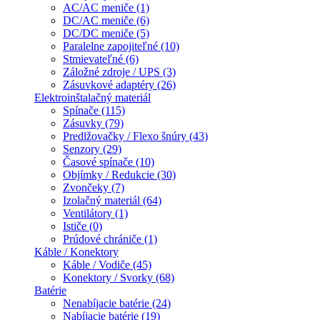
AC/AC meniče (1)
DC/AC meniče (6)
DC/DC meniče (5)
Paralelne zapojiteľné (10)
Stmievateľné (6)
Záložné zdroje / UPS (3)
Zásuvkové adaptéry (26)
Elektroinštalačný materiál
Spínače (115)
Zásuvky (79)
Predlžovačky / Flexo šnúry (43)
Senzory (29)
Časové spínače (10)
Objímky / Redukcie (30)
Zvončeky (7)
Izolačný materiál (64)
Ventilátory (1)
Ističe (0)
Prúdové chrániče (1)
Káble / Konektory
Káble / Vodiče (45)
Konektory / Svorky (68)
Batérie
Nenabíjacie batérie (24)
Nabíjacie batérie (19)