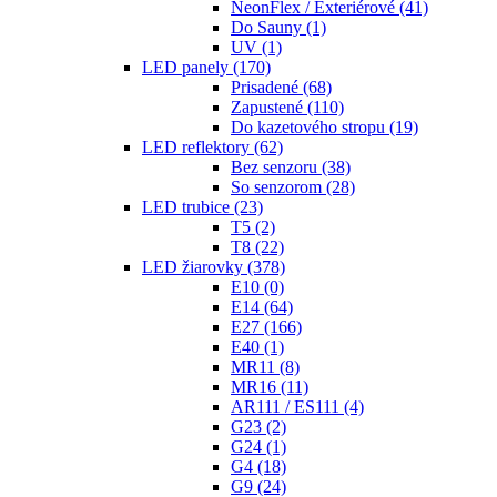
NeonFlex / Exteriérové
(41)
Do Sauny
(1)
UV
(1)
LED panely
(170)
Prisadené
(68)
Zapustené
(110)
Do kazetového stropu
(19)
LED reflektory
(62)
Bez senzoru
(38)
So senzorom
(28)
LED trubice
(23)
T5
(2)
T8
(22)
LED žiarovky
(378)
E10
(0)
E14
(64)
E27
(166)
E40
(1)
MR11
(8)
MR16
(11)
AR111 / ES111
(4)
G23
(2)
G24
(1)
G4
(18)
G9
(24)