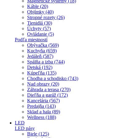
Magnetické systémy (18)
Káble (20)
Objímky (40)
Stropné rozety (26)
Tienidlá (30)
Úchyty (57)
Ovládanie (5)
Podľa miestností
Obývačka (569)
Kuchyňa (659)
Jedáleň (587)
Spálňa a izba (744)
Detská (192)
Kúpeľňa (135)
Chodba a schodisko (743)
Nad obrazy (20)
Záhrada a terasa (270)
Dieľňa a garáž (172)
Kancelária (567)
Predajňa (143)
Sklad a hala (89)
Wellness (188)
LED
LED pásy
Biele (125)