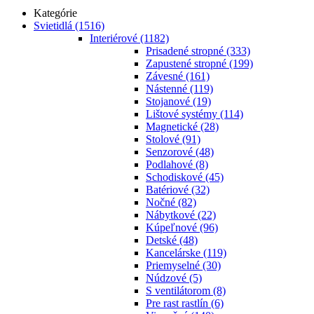
Kategórie
Svietidlá
(1516)
Interiérové
(1182)
Prisadené stropné
(333)
Zapustené stropné
(199)
Závesné
(161)
Nástenné
(119)
Stojanové
(19)
Lištové systémy
(114)
Magnetické
(28)
Stolové
(91)
Senzorové
(48)
Podlahové
(8)
Schodiskové
(45)
Batériové
(32)
Nočné
(82)
Nábytkové
(22)
Kúpeľnové
(96)
Detské
(48)
Kancelárske
(119)
Priemyselné
(30)
Núdzové
(5)
S ventilátorom
(8)
Pre rast rastlín
(6)