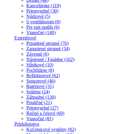
Detské (48)
Kancelárske (119)
Priemyselné (30)
Núdzové (5)
S ventilátorom (8)
Pre rast rastlín (6)
Vianočné (140)
Exteriérové
Prisadené stropné (76)
Zapustené stropné (34)
Závesné (6)
Nástenné / Fasádne (102)
Stĺpikové (10)
Pochôdzne (8)
Reflektorové (62)
Senzorové (46)
Batériové (31)
Solárne (24)
Záhradné (130)
Pouličné (21)
Priemyselné (27)
Ručné a čelové (69)
Vianočné (81)
Príslušenstvo
Koľajnicové systémy (82)