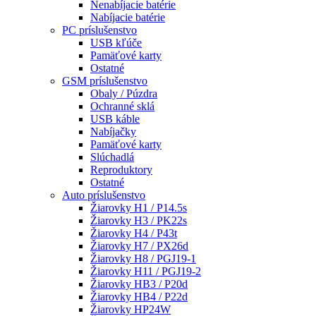
Nenabíjacie batérie
Nabíjacie batérie
PC príslušenstvo
USB kľúče
Pamäťové karty
Ostatné
GSM príslušenstvo
Obaly / Púzdra
Ochranné sklá
USB káble
Nabíjačky
Pamäťové karty
Slúchadlá
Reproduktory
Ostatné
Auto príslušenstvo
Žiarovky H1 / P14.5s
Žiarovky H3 / PK22s
Žiarovky H4 / P43t
Žiarovky H7 / PX26d
Žiarovky H8 / PGJ19-1
Žiarovky H11 / PGJ19-2
Žiarovky HB3 / P20d
Žiarovky HB4 / P22d
Žiarovky HP24W