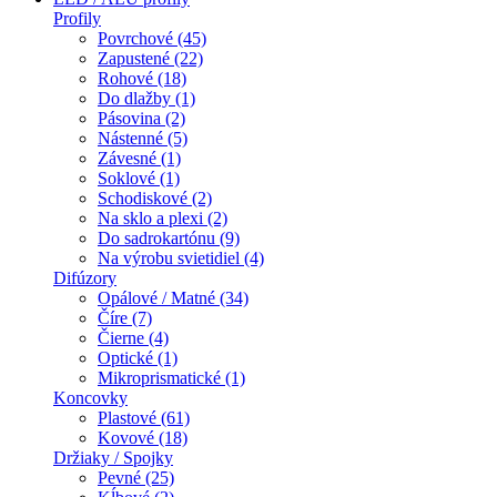
Profily
Povrchové (45)
Zapustené (22)
Rohové (18)
Do dlažby (1)
Pásovina (2)
Nástenné (5)
Závesné (1)
Soklové (1)
Schodiskové (2)
Na sklo a plexi (2)
Do sadrokartónu (9)
Na výrobu svietidiel (4)
Difúzory
Opálové / Matné (34)
Číre (7)
Čierne (4)
Optické (1)
Mikroprismatické (1)
Koncovky
Plastové (61)
Kovové (18)
Držiaky / Spojky
Pevné (25)