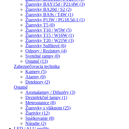
Žiarovky BAY15d / P21/4W (3)
Žiarovky BA20d / S2 (2)
Žiarovky BA9s / T4W (1)
Žiarovky P13W / PG18.5d-1 (1)
Žiarovky T5 (0)
Žiarovky T10 / W5W (5)
Žiarovky T15 / W16W (1)
Žiarovky T20 / W21W (3)
Žiarovky Sulfitové (6)
Odpory / Rezistory (4)
Svetelné rampy (0)
Ostatné (13)
Zabezpečovacia technika
Kamery (5)
Alarmy (0)
Detektory (2)
Ostatné
Aromalampy / Difuzéry (3)
Dezinfekčné lampy (1)
Meteostanice (8)
Žiarovky s vláknom (25)
Žiarivky (12)
Spájkovanie (8)
Náradie (2)
LED / ALU profily