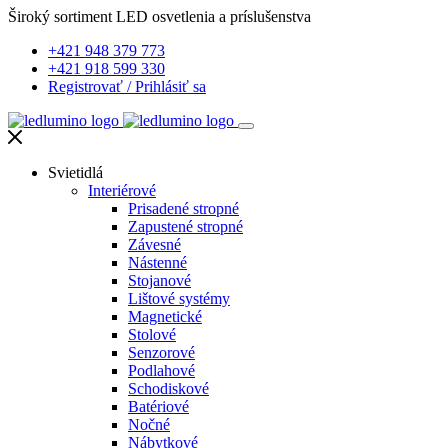
Široký sortiment LED osvetlenia a príslušenstva
+421 948 379 773
+421 918 599 330
Registrovať
/
Prihlásiť sa
Svietidlá
Interiérové
Prisadené stropné
Zapustené stropné
Závesné
Nástenné
Stojanové
Lištové systémy
Magnetické
Stolové
Senzorové
Podlahové
Schodiskové
Batériové
Nočné
Nábytkové