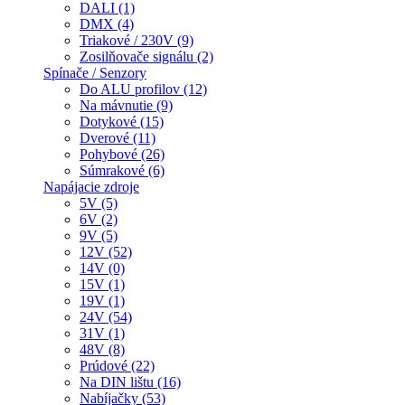
DALI (1)
DMX (4)
Triakové / 230V (9)
Zosilňovače signálu (2)
Spínače / Senzory
Do ALU profilov (12)
Na mávnutie (9)
Dotykové (15)
Dverové (11)
Pohybové (26)
Súmrakové (6)
Napájacie zdroje
5V (5)
6V (2)
9V (5)
12V (52)
14V (0)
15V (1)
19V (1)
24V (54)
31V (1)
48V (8)
Prúdové (22)
Na DIN lištu (16)
Nabíjačky (53)