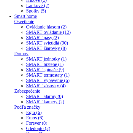
Kĺbové (2)
Lankové (2)
Spojky (5)
Smart home
Osvetlenie
Ovládanie hlasom (2)
SMART ovládanie (12)
SMART pásy (2)
SMART svietidlá (90)
SMART žiarovky (8)
Domov
SMART jednotky (1)
SMART prstene (1)
SMART spínače (9)
SMART termostaty (1)
SMART vybavenie (6)
SMART zásuvky (4)
Zabezpečenie
SMART alarmy (0)
SMART kamery (2)
Podľa značky
Eglo (6)
Emos (6)
Forever (0)
Gledopto (2)