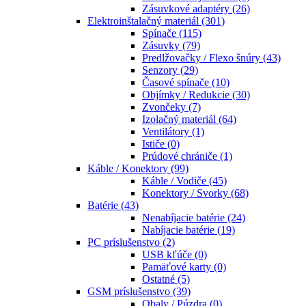
Zásuvkové adaptéry
(26)
Elektroinštalačný materiál
(301)
Spínače
(115)
Zásuvky
(79)
Predlžovačky / Flexo šnúry
(43)
Senzory
(29)
Časové spínače
(10)
Objímky / Redukcie
(30)
Zvončeky
(7)
Izolačný materiál
(64)
Ventilátory
(1)
Ističe
(0)
Prúdové chrániče
(1)
Káble / Konektory
(99)
Káble / Vodiče
(45)
Konektory / Svorky
(68)
Batérie
(43)
Nenabíjacie batérie
(24)
Nabíjacie batérie
(19)
PC príslušenstvo
(2)
USB kľúče
(0)
Pamäťové karty
(0)
Ostatné
(5)
GSM príslušenstvo
(39)
Obaly / Púzdra
(0)