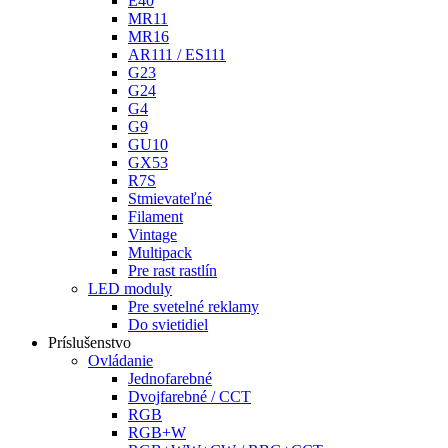
E40
MR11
MR16
AR111 / ES111
G23
G24
G4
G9
GU10
GX53
R7S
Stmievateľné
Filament
Vintage
Multipack
Pre rast rastlín
LED moduly
Pre svetelné reklamy
Do svietidiel
Príslušenstvo
Ovládanie
Jednofarebné
Dvojfarebné / CCT
RGB
RGB+W