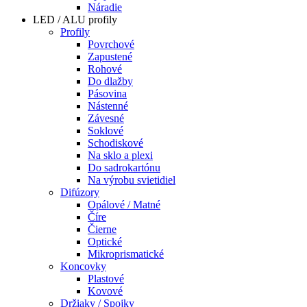
Náradie
LED / ALU profily
Profily
Povrchové
Zapustené
Rohové
Do dlažby
Pásovina
Nástenné
Závesné
Soklové
Schodiskové
Na sklo a plexi
Do sadrokartónu
Na výrobu svietidiel
Difúzory
Opálové / Matné
Číre
Čierne
Optické
Mikroprismatické
Koncovky
Plastové
Kovové
Držiaky / Spojky