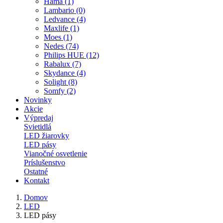
Hama (1)
Lambario (0)
Ledvance (4)
Maxlife (1)
Moes (1)
Nedes (74)
Philips HUE (12)
Rabalux (7)
Skydance (4)
Solight (8)
Somfy (2)
Novinky
Akcie
Výpredaj
Svietidlá
LED žiarovky
LED pásy
Vianočné osvetlenie
Príslušenstvo
Ostatné
Kontakt
Domov
LED
LED pásy