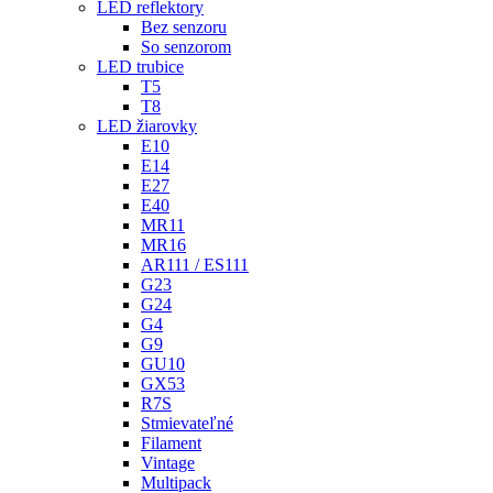
LED reflektory
Bez senzoru
So senzorom
LED trubice
T5
T8
LED žiarovky
E10
E14
E27
E40
MR11
MR16
AR111 / ES111
G23
G24
G4
G9
GU10
GX53
R7S
Stmievateľné
Filament
Vintage
Multipack