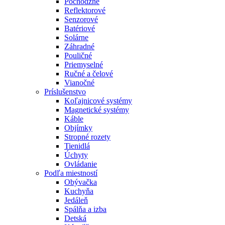
Pochôdzne
Reflektorové
Senzorové
Batériové
Solárne
Záhradné
Pouličné
Priemyselné
Ručné a čelové
Vianočné
Príslušenstvo
Koľajnicové systémy
Magnetické systémy
Káble
Objímky
Stropné rozety
Tienidlá
Úchyty
Ovládanie
Podľa miestností
Obývačka
Kuchyňa
Jedáleň
Spálňa a izba
Detská