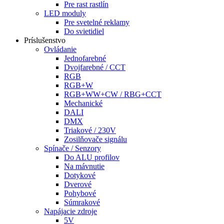
Pre rast rastlín
LED moduly
Pre svetelné reklamy
Do svietidiel
Príslušenstvo
Ovládanie
Jednofarebné
Dvojfarebné / CCT
RGB
RGB+W
RGB+WW+CW / RBG+CCT
Mechanické
DALI
DMX
Triakové / 230V
Zosilňovače signálu
Spínače / Senzory
Do ALU profilov
Na mávnutie
Dotykové
Dverové
Pohybové
Súmrakové
Napájacie zdroje
5V