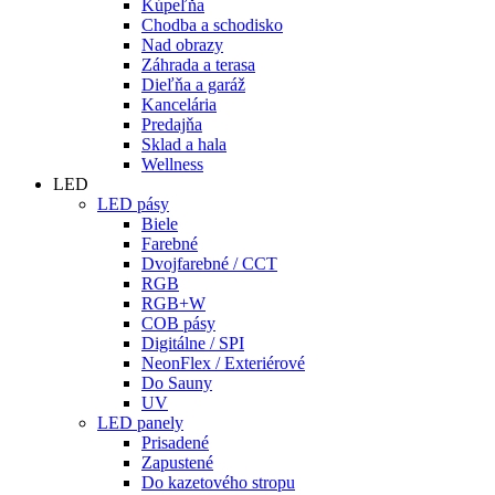
Kúpeľňa
Chodba a schodisko
Nad obrazy
Záhrada a terasa
Dieľňa a garáž
Kancelária
Predajňa
Sklad a hala
Wellness
LED
LED pásy
Biele
Farebné
Dvojfarebné / CCT
RGB
RGB+W
COB pásy
Digitálne / SPI
NeonFlex / Exteriérové
Do Sauny
UV
LED panely
Prisadené
Zapustené
Do kazetového stropu