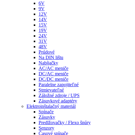
6V
9V
12V
14V
15V
19V
24V
31V
48V
Prúdové
Na DIN lištu
Nabíjačky
AC/AC meniče
DC/AC meniče
DC/DC meniče
Paralelne zapojiteľné
Stmievateľné
Záložné zdroje / UPS
Zásuvkové adaptéry
Elektroinštalačný materiál
Spínače
Zásuvky
Predlžovačky / Flexo šnúry
Senzory
Časové spínače