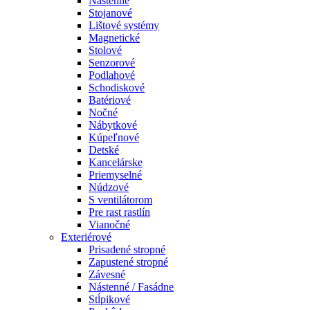
Nástenné
Stojanové
Lištové systémy
Magnetické
Stolové
Senzorové
Podlahové
Schodiskové
Batériové
Nočné
Nábytkové
Kúpeľnové
Detské
Kancelárske
Priemyselné
Núdzové
S ventilátorom
Pre rast rastlín
Vianočné
Exteriérové
Prisadené stropné
Zapustené stropné
Závesné
Nástenné / Fasádne
Stĺpikové