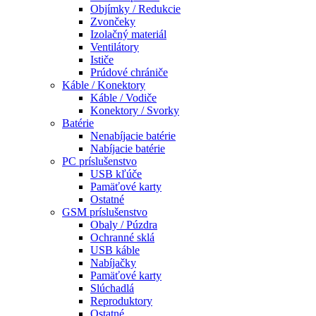
Objímky / Redukcie
Zvončeky
Izolačný materiál
Ventilátory
Ističe
Prúdové chrániče
Káble / Konektory
Káble / Vodiče
Konektory / Svorky
Batérie
Nenabíjacie batérie
Nabíjacie batérie
PC príslušenstvo
USB kľúče
Pamäťové karty
Ostatné
GSM príslušenstvo
Obaly / Púzdra
Ochranné sklá
USB káble
Nabíjačky
Pamäťové karty
Slúchadlá
Reproduktory
Ostatné