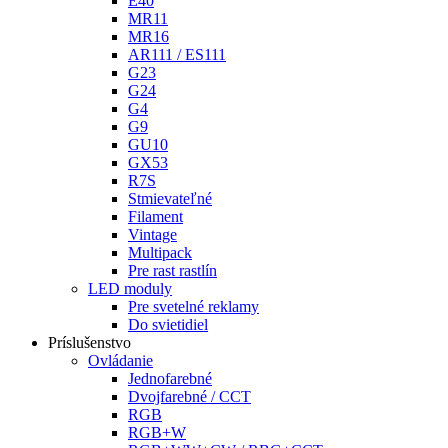
E40
MR11
MR16
AR111 / ES111
G23
G24
G4
G9
GU10
GX53
R7S
Stmievateľné
Filament
Vintage
Multipack
Pre rast rastlín
LED moduly
Pre svetelné reklamy
Do svietidiel
Príslušenstvo
Ovládanie
Jednofarebné
Dvojfarebné / CCT
RGB
RGB+W