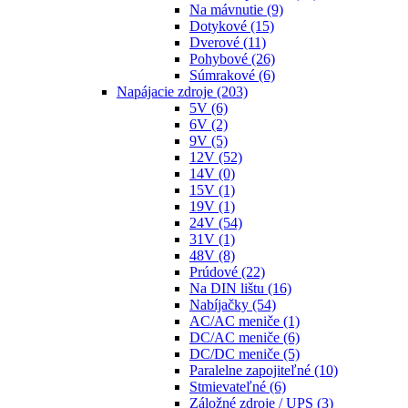
Na mávnutie
(9)
Dotykové
(15)
Dverové
(11)
Pohybové
(26)
Súmrakové
(6)
Napájacie zdroje
(203)
5V
(6)
6V
(2)
9V
(5)
12V
(52)
14V
(0)
15V
(1)
19V
(1)
24V
(54)
31V
(1)
48V
(8)
Prúdové
(22)
Na DIN lištu
(16)
Nabíjačky
(54)
AC/AC meniče
(1)
DC/AC meniče
(6)
DC/DC meniče
(5)
Paralelne zapojiteľné
(10)
Stmievateľné
(6)
Záložné zdroje / UPS
(3)