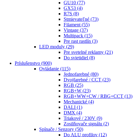
GU10
(77)
GX53
(4)
R7S
(8)
Stmievateľné
(73)
Filament
(55)
Vintage
(37)
Multipack
(15)
Pre rast rastlín
(3)
LED moduly
(29)
Pre svetelné reklamy
(21)
Do svietidiel
(8)
Príslušenstvo
(900)
Ovládanie
(115)
Jednofarebné
(80)
Dvojfarebné / CCT
(23)
RGB
(25)
RGB+W
(23)
RGB+WW+CW / RBG+CCT
(13)
Mechanické
(4)
DALI
(1)
DMX
(4)
Triakové / 230V
(9)
Zosilňovače signálu
(2)
Spínače / Senzory
(50)
Do ALU profilov
(12)