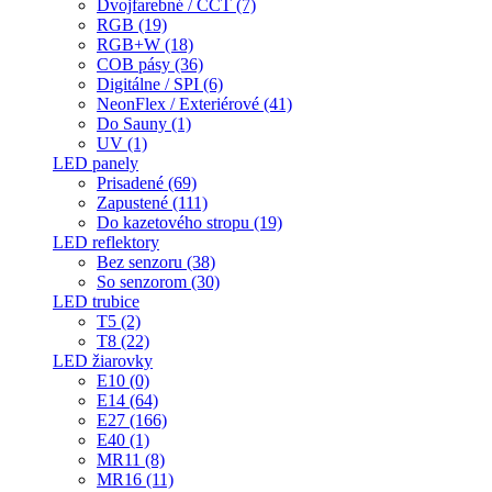
Dvojfarebné / CCT (7)
RGB (19)
RGB+W (18)
COB pásy (36)
Digitálne / SPI (6)
NeonFlex / Exteriérové (41)
Do Sauny (1)
UV (1)
LED panely
Prisadené (69)
Zapustené (111)
Do kazetového stropu (19)
LED reflektory
Bez senzoru (38)
So senzorom (30)
LED trubice
T5 (2)
T8 (22)
LED žiarovky
E10 (0)
E14 (64)
E27 (166)
E40 (1)
MR11 (8)
MR16 (11)