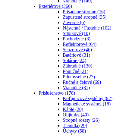
Vianočné
(140)
Exteriérové
(366)
Prisadené stropné
(76)
Zapustené stropné
(35)
Závesné
(6)
Nástenné / Fasádne
(102)
Stĺpikové
(10)
Pochôdzne
(8)
Reflektorové
(64)
Senzorové
(46)
Batériové
(31)
Solárne
(24)
Záhradné
(130)
Pouličné
(21)
Priemyselné
(27)
Ručné a čelové
(69)
Vianočné
(81)
Príslušenstvo
(178)
Koľajnicové systémy
(82)
Magnetické systémy
(18)
Káble
(20)
Objímky
(40)
Stropné rozety
(26)
Tienidlá
(29)
Úchyty
(58)