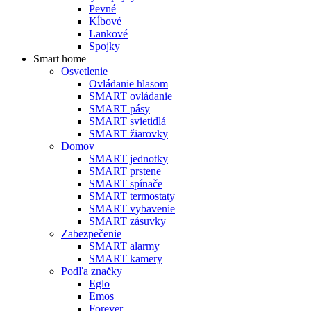
Pevné
Kĺbové
Lankové
Spojky
Smart home
Osvetlenie
Ovládanie hlasom
SMART ovládanie
SMART pásy
SMART svietidlá
SMART žiarovky
Domov
SMART jednotky
SMART prstene
SMART spínače
SMART termostaty
SMART vybavenie
SMART zásuvky
Zabezpečenie
SMART alarmy
SMART kamery
Podľa značky
Eglo
Emos
Forever