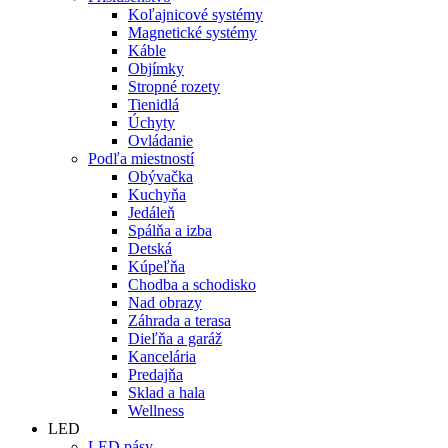
Koľajnicové systémy
Magnetické systémy
Káble
Objímky
Stropné rozety
Tienidlá
Úchyty
Ovládanie
Podľa miestností
Obývačka
Kuchyňa
Jedáleň
Spálňa a izba
Detská
Kúpeľňa
Chodba a schodisko
Nad obrazy
Záhrada a terasa
Dieľňa a garáž
Kancelária
Predajňa
Sklad a hala
Wellness
LED
LED pásy