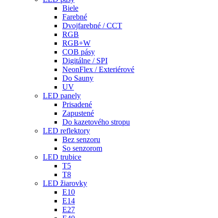
Biele
Farebné
Dvojfarebné / CCT
RGB
RGB+W
COB pásy
Digitálne / SPI
NeonFlex / Exteriérové
Do Sauny
UV
LED panely
Prisadené
Zapustené
Do kazetového stropu
LED reflektory
Bez senzoru
So senzorom
LED trubice
T5
T8
LED žiarovky
E10
E14
E27