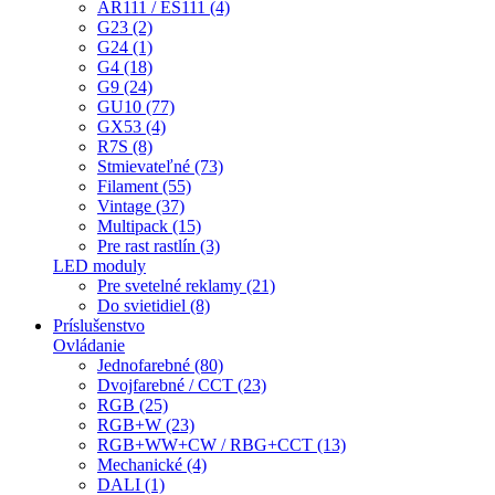
AR111 / ES111 (4)
G23 (2)
G24 (1)
G4 (18)
G9 (24)
GU10 (77)
GX53 (4)
R7S (8)
Stmievateľné (73)
Filament (55)
Vintage (37)
Multipack (15)
Pre rast rastlín (3)
LED moduly
Pre svetelné reklamy (21)
Do svietidiel (8)
Príslušenstvo
Ovládanie
Jednofarebné (80)
Dvojfarebné / CCT (23)
RGB (25)
RGB+W (23)
RGB+WW+CW / RBG+CCT (13)
Mechanické (4)
DALI (1)