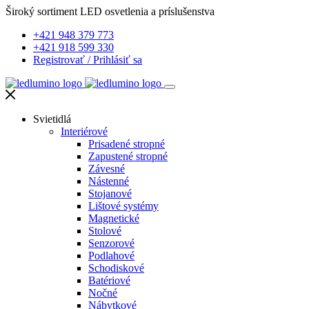
Široký sortiment LED osvetlenia a príslušenstva
+421 948 379 773
+421 918 599 330
Registrovať
/
Prihlásiť sa
Svietidlá
Interiérové
Prisadené stropné
Zapustené stropné
Závesné
Nástenné
Stojanové
Lištové systémy
Magnetické
Stolové
Senzorové
Podlahové
Schodiskové
Batériové
Nočné
Nábytkové