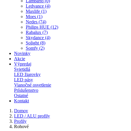
Lambario (0)
Ledvance (4)
Maxlife (1)
Moes (1)
Nedes (74)
Philips HUE (12)
Rabalux (7)
Skydance (4)
Solight (8)
Somfy (2)
Novinky
Akcie
Výpredaj
Svietidlá
LED žiarovky
LED pásy
Vianočné osvetlenie
Príslušenstvo
Ostatné
Kontakt
Domov
LED / ALU profily
Profily
Rohové