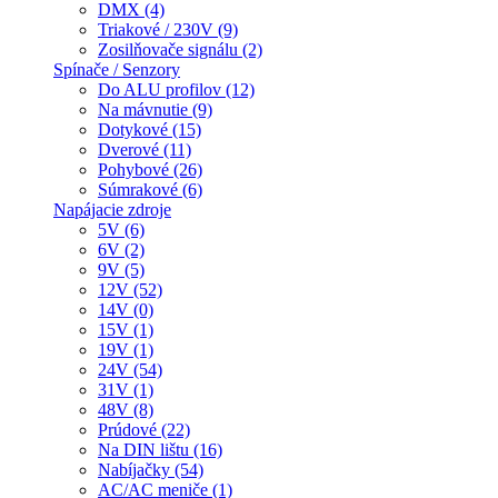
DMX (4)
Triakové / 230V (9)
Zosilňovače signálu (2)
Spínače / Senzory
Do ALU profilov (12)
Na mávnutie (9)
Dotykové (15)
Dverové (11)
Pohybové (26)
Súmrakové (6)
Napájacie zdroje
5V (6)
6V (2)
9V (5)
12V (52)
14V (0)
15V (1)
19V (1)
24V (54)
31V (1)
48V (8)
Prúdové (22)
Na DIN lištu (16)
Nabíjačky (54)
AC/AC meniče (1)