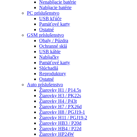
Nenabíjacie batérie
Nabíjacie batérie
PC príslušenstvo
USB kľúče
Pamäťové karty
Ostatné
GSM príslušenstvo
Obaly / Púzdra
Ochranné sklá
USB káble
Nabíjačky
Pamäťové karty
Slúchadlá
Reproduktory
Ostatné
Auto príslušenstvo
Žiarovky H1 / P14.5s
Žiarovky H3 / PK22s
Žiarovky H4 / P43t
Žiarovky H7 / PX26d
Žiarovky H8 / PGJ19-1
Žiarovky H11 / PGJ19-2
Žiarovky HB3 / P20d
Žiarovky HB4 / P22d
Žiarovky HP24W