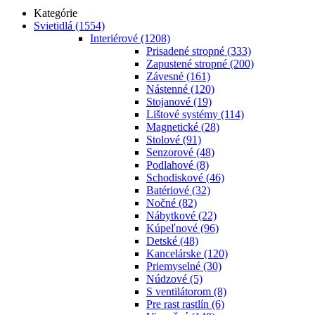
Kategórie
Svietidlá
(1554)
Interiérové
(1208)
Prisadené stropné
(333)
Zapustené stropné
(200)
Závesné
(161)
Nástenné
(120)
Stojanové
(19)
Lištové systémy
(114)
Magnetické
(28)
Stolové
(91)
Senzorové
(48)
Podlahové
(8)
Schodiskové
(46)
Batériové
(32)
Nočné
(82)
Nábytkové
(22)
Kúpeľnové
(96)
Detské
(48)
Kancelárske
(120)
Priemyselné
(30)
Núdzové
(5)
S ventilátorom
(8)
Pre rast rastlín
(6)