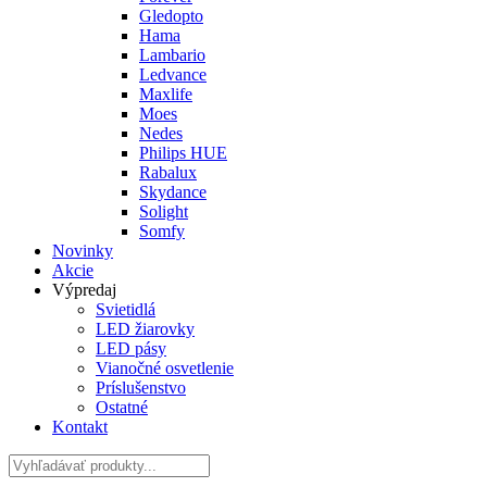
Gledopto
Hama
Lambario
Ledvance
Maxlife
Moes
Nedes
Philips HUE
Rabalux
Skydance
Solight
Somfy
Novinky
Akcie
Výpredaj
Svietidlá
LED žiarovky
LED pásy
Vianočné osvetlenie
Príslušenstvo
Ostatné
Kontakt
Hladať