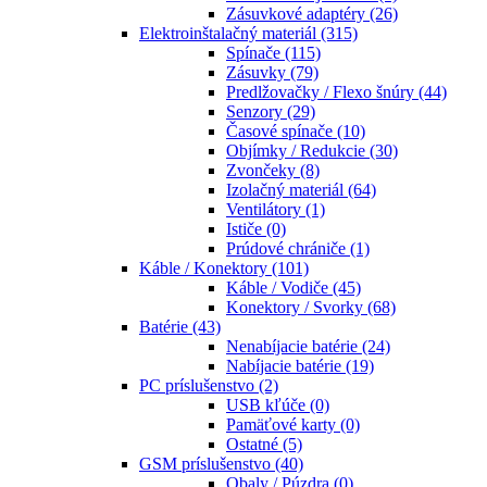
Zásuvkové adaptéry
(26)
Elektroinštalačný materiál
(315)
Spínače
(115)
Zásuvky
(79)
Predlžovačky / Flexo šnúry
(44)
Senzory
(29)
Časové spínače
(10)
Objímky / Redukcie
(30)
Zvončeky
(8)
Izolačný materiál
(64)
Ventilátory
(1)
Ističe
(0)
Prúdové chrániče
(1)
Káble / Konektory
(101)
Káble / Vodiče
(45)
Konektory / Svorky
(68)
Batérie
(43)
Nenabíjacie batérie
(24)
Nabíjacie batérie
(19)
PC príslušenstvo
(2)
USB kľúče
(0)
Pamäťové karty
(0)
Ostatné
(5)
GSM príslušenstvo
(40)
Obaly / Púzdra
(0)