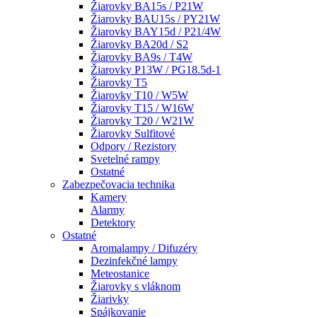
Žiarovky BA15s / P21W
Žiarovky BAU15s / PY21W
Žiarovky BAY15d / P21/4W
Žiarovky BA20d / S2
Žiarovky BA9s / T4W
Žiarovky P13W / PG18.5d-1
Žiarovky T5
Žiarovky T10 / W5W
Žiarovky T15 / W16W
Žiarovky T20 / W21W
Žiarovky Sulfitové
Odpory / Rezistory
Svetelné rampy
Ostatné
Zabezpečovacia technika
Kamery
Alarmy
Detektory
Ostatné
Aromalampy / Difuzéry
Dezinfekčné lampy
Meteostanice
Žiarovky s vláknom
Žiarivky
Spájkovanie