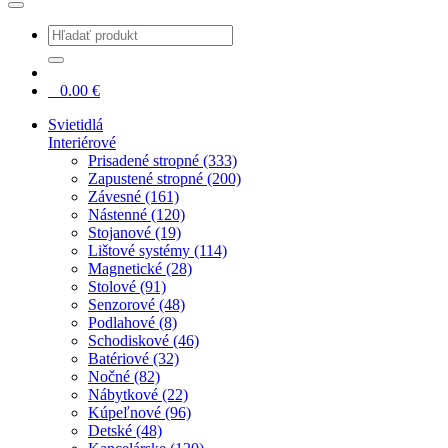
0
0.00
€
Svietidlá
Interiérové
Prisadené stropné (333)
Zapustené stropné (200)
Závesné (161)
Nástenné (120)
Stojanové (19)
Lištové systémy (114)
Magnetické (28)
Stolové (91)
Senzorové (48)
Podlahové (8)
Schodiskové (46)
Batériové (32)
Nočné (82)
Nábytkové (22)
Kúpeľnové (96)
Detské (48)