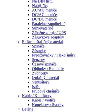
Na DIN lištu
Nabíjačky
AC/AC meniče
DC/AC meniče
DC/DC meniče
Paralelne zapojiteľné
Stmievateľné
Záložné zdroje / UPS
Zásuvkové adaptéry
Elektroinštalačný materiál
Spínače
Zásuvky
Predlžovačky / Flexo šnúry
Senzory
Časové spínače
Objímky / Redukcie
Zvončeky
Izolačný materiál
Ventilátory
Ističe
Prúdové chrániče
Káble / Konektory
Káble / Vodiče
Konektory / Svorky
Batérie