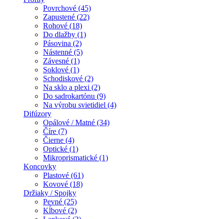
Povrchové (45)
Zapustené (22)
Rohové (18)
Do dlažby (1)
Pásovina (2)
Nástenné (5)
Závesné (1)
Soklové (1)
Schodiskové (2)
Na sklo a plexi (2)
Do sadrokartónu (9)
Na výrobu svietidiel (4)
Difúzory
Opálové / Matné (34)
Číre (7)
Čierne (4)
Optické (1)
Mikroprismatické (1)
Koncovky
Plastové (61)
Kovové (18)
Držiaky / Spojky
Pevné (25)
Kĺbové (2)