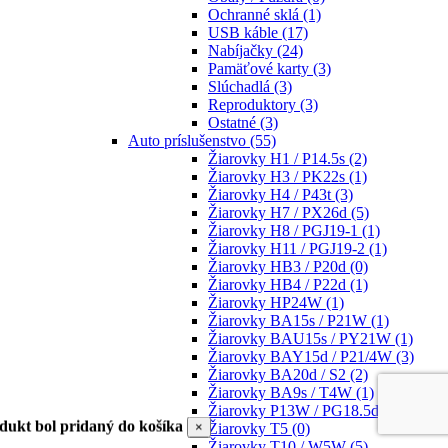
Ochranné sklá
(1)
USB káble
(17)
Nabíjačky
(24)
Pamäťové karty
(3)
Slúchadlá
(3)
Reproduktory
(3)
Ostatné
(3)
Auto príslušenstvo
(55)
Žiarovky H1 / P14.5s
(2)
Žiarovky H3 / PK22s
(1)
Žiarovky H4 / P43t
(3)
Žiarovky H7 / PX26d
(5)
Žiarovky H8 / PGJ19-1
(1)
Žiarovky H11 / PGJ19-2
(1)
Žiarovky HB3 / P20d
(0)
Žiarovky HB4 / P22d
(1)
Žiarovky HP24W
(1)
Žiarovky BA15s / P21W
(1)
Žiarovky BAU15s / PY21W
(1)
Žiarovky BAY15d / P21/4W
(3)
Žiarovky BA20d / S2
(2)
Žiarovky BA9s / T4W
(1)
Žiarovky P13W / PG18.5d-1
(1)
dukt bol pridaný do košíka
×
Žiarovky T5
(0)
Žiarovky T10 / W5W
(5)