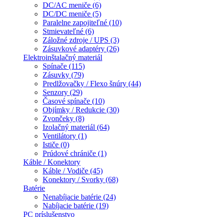
DC/AC meniče (6)
DC/DC meniče (5)
Paralelne zapojiteľné (10)
Stmievateľné (6)
Záložné zdroje / UPS (3)
Zásuvkové adaptéry (26)
Elektroinštalačný materiál
Spínače (115)
Zásuvky (79)
Predlžovačky / Flexo šnúry (44)
Senzory (29)
Časové spínače (10)
Objímky / Redukcie (30)
Zvončeky (8)
Izolačný materiál (64)
Ventilátory (1)
Ističe (0)
Prúdové chrániče (1)
Káble / Konektory
Káble / Vodiče (45)
Konektory / Svorky (68)
Batérie
Nenabíjacie batérie (24)
Nabíjacie batérie (19)
PC príslušenstvo