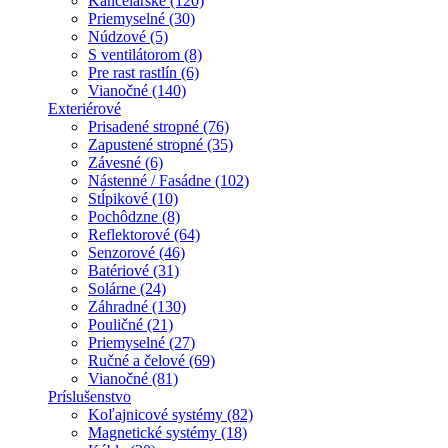
Kancelárske (120)
Priemyselné (30)
Núdzové (5)
S ventilátorom (8)
Pre rast rastlín (6)
Vianočné (140)
Exteriérové
Prisadené stropné (76)
Zapustené stropné (35)
Závesné (6)
Nástenné / Fasádne (102)
Stĺpikové (10)
Pochôdzne (8)
Reflektorové (64)
Senzorové (46)
Batériové (31)
Solárne (24)
Záhradné (130)
Pouličné (21)
Priemyselné (27)
Ručné a čelové (69)
Vianočné (81)
Príslušenstvo
Koľajnicové systémy (82)
Magnetické systémy (18)