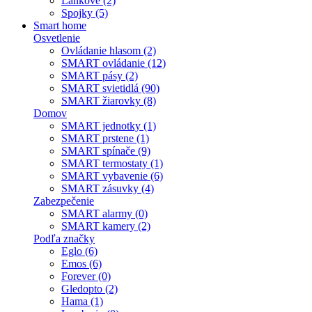
Lankové (2)
Spojky (5)
Smart home
Osvetlenie
Ovládanie hlasom (2)
SMART ovládanie (12)
SMART pásy (2)
SMART svietidlá (90)
SMART žiarovky (8)
Domov
SMART jednotky (1)
SMART prstene (1)
SMART spínače (9)
SMART termostaty (1)
SMART vybavenie (6)
SMART zásuvky (4)
Zabezpečenie
SMART alarmy (0)
SMART kamery (2)
Podľa značky
Eglo (6)
Emos (6)
Forever (0)
Gledopto (2)
Hama (1)