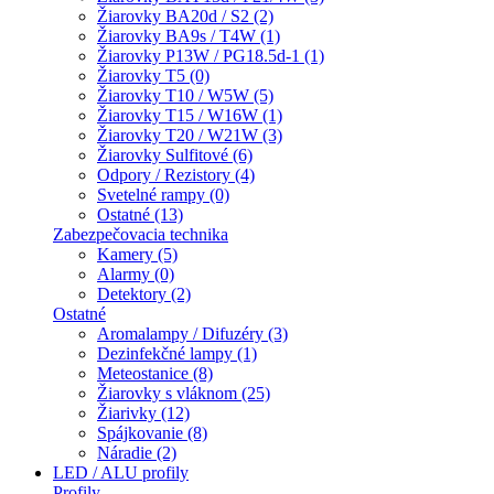
Žiarovky BA20d / S2 (2)
Žiarovky BA9s / T4W (1)
Žiarovky P13W / PG18.5d-1 (1)
Žiarovky T5 (0)
Žiarovky T10 / W5W (5)
Žiarovky T15 / W16W (1)
Žiarovky T20 / W21W (3)
Žiarovky Sulfitové (6)
Odpory / Rezistory (4)
Svetelné rampy (0)
Ostatné (13)
Zabezpečovacia technika
Kamery (5)
Alarmy (0)
Detektory (2)
Ostatné
Aromalampy / Difuzéry (3)
Dezinfekčné lampy (1)
Meteostanice (8)
Žiarovky s vláknom (25)
Žiarivky (12)
Spájkovanie (8)
Náradie (2)
LED / ALU profily
Profily