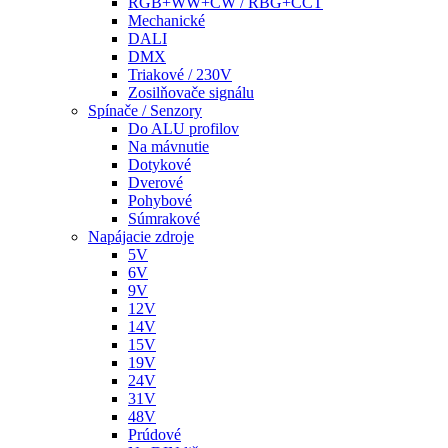
RGB+WW+CW / RBG+CCT
Mechanické
DALI
DMX
Triakové / 230V
Zosilňovače signálu
Spínače / Senzory
Do ALU profilov
Na mávnutie
Dotykové
Dverové
Pohybové
Súmrakové
Napájacie zdroje
5V
6V
9V
12V
14V
15V
19V
24V
31V
48V
Prúdové