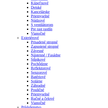
Kúpeľnové
Detské
Kancelárske
Priemyselné
Núdzové
S ventilátorom
Pre rast rastlín
Vianočné
Exteriérové
Prisadené stropné
Zapustené stropné
Závesné
Nástenné / Fasádne
Stĺpikové
Pochôdzne
Reflektorové
Senzorové
Batériové
Solárne
Záhradné
Pouličné
Priemyselné
Ručné a čelové
Vianočné
Príslušenstvo