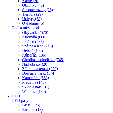
Káble (20)
Objímky (40)
Stropné rozety (26)
Tienidlá (29)
Úchyty (58)
Ovládanie (5)
Podľa miestností
Obývačka (570)
Kuchyňa (660)
Jedáleň (587)
Spálňa a izba (745)
Detská (192)
Kúpeľňa (136)
Chodba a schodisko (745)
Nad obrazy (20)
Záhrada a terasa (272)
Dieľňa a garáž (174)
Kancelária (568)
Predajňa (143)
Sklad a hala (91)
Wellness (189)
LED
LED pásy
Biele (125)
Farebné (13)