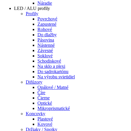
Náradie
LED / ALU profily
Profily
Povrchové
Zapustené
Rohové
Do dlažby
Pásovina
Nástenné
Závesné
Soklové
Schodiskové
Na sklo a plexi
Do sadrokartónu
Na výrobu svietidiel
Difúzory
Opálové / Matné
Číre
Čierne
Optické
Mikroprismatické
Koncovky
Plastové
Kovové
Držiaky / Spojky