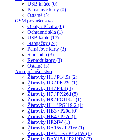
USB kľúče (0)
Pamäťové karty (0)
Ostatné (5)
GSM príslušenstvo
Obaly / Púzdra (0)
Ochranné sklá (1)
USB káble (17)
Nabíjačky (24)
Pamäťové karty (3)
Slúchadlá (3)
Reproduktory (3)
Ostatné (3)
Auto príslušenstvo
Žiarovky H1 / P14.5s (2)
Žiarovky H3 / PK22s (1)
Žiarovky H4 / P43t (3)
Žiarovky H7 / PX26d (5)
Žiarovky H8 / PGJ19-1 (1)
Žiarovky H11 / PGJ19-2 (1)
Žiarovky HB3 / P20d (0)
Žiarovky HB4 / P22d (1)
Žiarovky HP24W (1)
Žiarovky BA15s / P21W (1)
Žiarovky BAU15s / PY21W (1)
Žiarovky BAY15d / P21/4W (3)