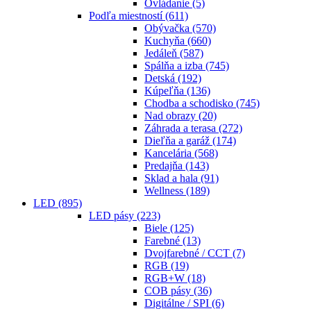
Ovládanie
(5)
Podľa miestností
(611)
Obývačka
(570)
Kuchyňa
(660)
Jedáleň
(587)
Spálňa a izba
(745)
Detská
(192)
Kúpeľňa
(136)
Chodba a schodisko
(745)
Nad obrazy
(20)
Záhrada a terasa
(272)
Dieľňa a garáž
(174)
Kancelária
(568)
Predajňa
(143)
Sklad a hala
(91)
Wellness
(189)
LED
(895)
LED pásy
(223)
Biele
(125)
Farebné
(13)
Dvojfarebné / CCT
(7)
RGB
(19)
RGB+W
(18)
COB pásy
(36)
Digitálne / SPI
(6)