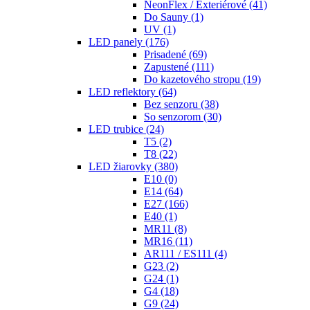
NeonFlex / Exteriérové
(41)
Do Sauny
(1)
UV
(1)
LED panely
(176)
Prisadené
(69)
Zapustené
(111)
Do kazetového stropu
(19)
LED reflektory
(64)
Bez senzoru
(38)
So senzorom
(30)
LED trubice
(24)
T5
(2)
T8
(22)
LED žiarovky
(380)
E10
(0)
E14
(64)
E27
(166)
E40
(1)
MR11
(8)
MR16
(11)
AR111 / ES111
(4)
G23
(2)
G24
(1)
G4
(18)
G9
(24)