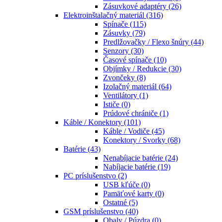
Zásuvkové adaptéry
(26)
Elektroinštalačný materiál
(316)
Spínače
(115)
Zásuvky
(79)
Predlžovačky / Flexo šnúry
(44)
Senzory
(30)
Časové spínače
(10)
Objímky / Redukcie
(30)
Zvončeky
(8)
Izolačný materiál
(64)
Ventilátory
(1)
Ističe
(0)
Prúdové chrániče
(1)
Káble / Konektory
(101)
Káble / Vodiče
(45)
Konektory / Svorky
(68)
Batérie
(43)
Nenabíjacie batérie
(24)
Nabíjacie batérie
(19)
PC príslušenstvo
(2)
USB kľúče
(0)
Pamäťové karty
(0)
Ostatné
(5)
GSM príslušenstvo
(40)
Obaly / Púzdra
(0)