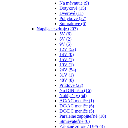
Na mávnutie
(9)
Dotykové
(15)
Dverové
(11)
Pohybové
(27)
Súmrakové
(6)
Napájacie zdroje
(203)
5V
(6)
6V
(2)
9V
(5)
12V
(52)
14V
(0)
15V
(1)
19V
(1)
24V
(54)
31V
(1)
48V
(8)
Prúdové
(22)
Na DIN lištu
(16)
Nabíjačky
(54)
AC/AC meniče
(1)
DC/AC meniče
(6)
DC/DC meniče
(5)
Paralelne zapojiteľné
(10)
Stmievateľné
(6)
Záložné zdroje / UPS
(3)