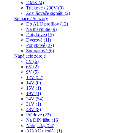
DMX (4)
Triakové / 230V (9)
Zosilňovače signálu (2)
Spínače / Senzory
Do ALU profilov (12)
Na mávnutie (9)
Dotykové (15)
Dverové (11)
Pohybové (27)
Súmrakové (6)
Napájacie zdroje
5V (6)
6V (2)
9V (5)
12V (52)
14V (0)
15V (1)
19V (1)
24V (54)
31V (1)
48V (8)
Prúdové (22)
Na DIN lištu (16)
Nabíjačky (54)
AC/AC meniče (1)