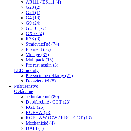
AR111 / ES111 (4)
G23 (2)
G24 (1)
G4 (18)
G9 (24)
GU10 (77)
GX53 (4)
R7S (8)
Stmievateľné (74)
Filament (55)
Vintage (37)
Multipack (15)
Pre rast rastlín (3)
LED moduly
Pre svetelné reklamy (21)
Do svietidiel (8)
Príslušenstvo
Ovládanie
Jednofarebné (80)
Dvojfarebné / CCT (23)
RGB (25)
RGB+W (23)
RGB+WW+CW / RBG+CCT (13)
Mechanické (4)
DALI (1)