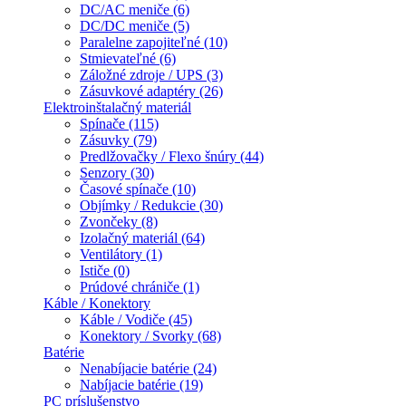
DC/AC meniče (6)
DC/DC meniče (5)
Paralelne zapojiteľné (10)
Stmievateľné (6)
Záložné zdroje / UPS (3)
Zásuvkové adaptéry (26)
Elektroinštalačný materiál
Spínače (115)
Zásuvky (79)
Predlžovačky / Flexo šnúry (44)
Senzory (30)
Časové spínače (10)
Objímky / Redukcie (30)
Zvončeky (8)
Izolačný materiál (64)
Ventilátory (1)
Ističe (0)
Prúdové chrániče (1)
Káble / Konektory
Káble / Vodiče (45)
Konektory / Svorky (68)
Batérie
Nenabíjacie batérie (24)
Nabíjacie batérie (19)
PC príslušenstvo