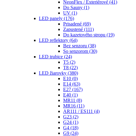
NeonFlex / Exteriérové
(41)
Do Sauny
(1)
UV
(1)
LED panely
(176)
Prisadené
(69)
Zapustené
(111)
Do kazetového stropu
(19)
LED reflektory
(64)
Bez senzoru
(38)
So senzorom
(30)
LED trubice
(24)
T5
(2)
T8
(22)
LED žiarovky
(380)
E10
(0)
E14
(63)
E27
(167)
E40
(1)
MR11
(8)
MR16
(11)
AR111 / ES111
(4)
G23
(2)
G24
(1)
G4
(18)
G9
(24)