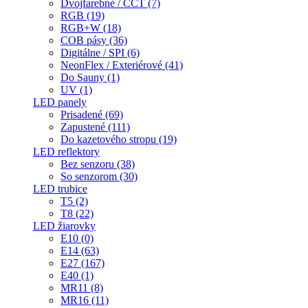
Dvojfarebné / CCT (7)
RGB (19)
RGB+W (18)
COB pásy (36)
Digitálne / SPI (6)
NeonFlex / Exteriérové (41)
Do Sauny (1)
UV (1)
LED panely
Prisadené (69)
Zapustené (111)
Do kazetového stropu (19)
LED reflektory
Bez senzoru (38)
So senzorom (30)
LED trubice
T5 (2)
T8 (22)
LED žiarovky
E10 (0)
E14 (63)
E27 (167)
E40 (1)
MR11 (8)
MR16 (11)