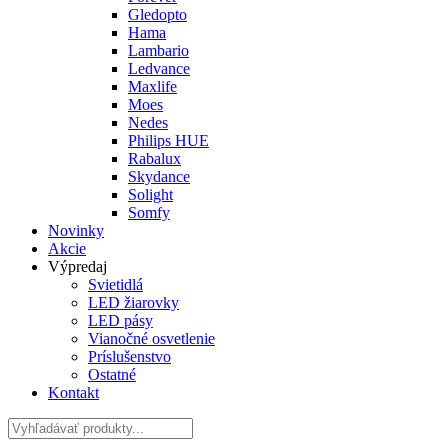
Gledopto
Hama
Lambario
Ledvance
Maxlife
Moes
Nedes
Philips HUE
Rabalux
Skydance
Solight
Somfy
Novinky
Akcie
Výpredaj
Svietidlá
LED žiarovky
LED pásy
Vianočné osvetlenie
Príslušenstvo
Ostatné
Kontakt
Hladať