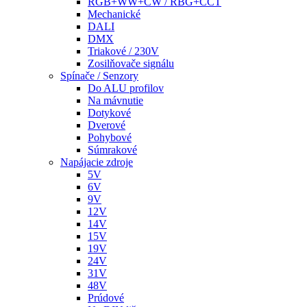
RGB+WW+CW / RBG+CCT
Mechanické
DALI
DMX
Triakové / 230V
Zosilňovače signálu
Spínače / Senzory
Do ALU profilov
Na mávnutie
Dotykové
Dverové
Pohybové
Súmrakové
Napájacie zdroje
5V
6V
9V
12V
14V
15V
19V
24V
31V
48V
Prúdové