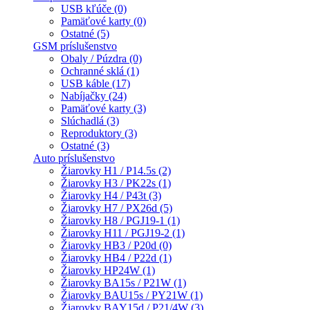
USB kľúče (0)
Pamäťové karty (0)
Ostatné (5)
GSM príslušenstvo
Obaly / Púzdra (0)
Ochranné sklá (1)
USB káble (17)
Nabíjačky (24)
Pamäťové karty (3)
Slúchadlá (3)
Reproduktory (3)
Ostatné (3)
Auto príslušenstvo
Žiarovky H1 / P14.5s (2)
Žiarovky H3 / PK22s (1)
Žiarovky H4 / P43t (3)
Žiarovky H7 / PX26d (5)
Žiarovky H8 / PGJ19-1 (1)
Žiarovky H11 / PGJ19-2 (1)
Žiarovky HB3 / P20d (0)
Žiarovky HB4 / P22d (1)
Žiarovky HP24W (1)
Žiarovky BA15s / P21W (1)
Žiarovky BAU15s / PY21W (1)
Žiarovky BAY15d / P21/4W (3)