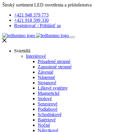
Široký sortiment LED osvetlenia a príslušenstva
+421 948 379 773
+421 918 599 330
Registrovať
/
Prihlásiť sa
Svietidlá
Interiérové
Prisadené stropné
Zapustené stropné
Závesné
Nástenné
Stojanové
Lištové systémy
Magnetické
Stolové
Senzorové
Podlahové
Schodiskové
Batériové
Nočné
Nábytkové