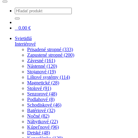
0
0.00
€
Svietidlá
Interiérové
Prisadené stropné (333)
Zapustené stropné (200)
Závesné (161)
Nástenné (120)
Stojanové (19)
Lištové systémy (114)
Magnetické (28)
Stolové (91)
Senzorové (48)
Podlahové (8)
Schodiskové (46)
Batériové (32)
Nočné (82)
Nábytkové (22)
Kúpeľnové (96)
Detské (48)