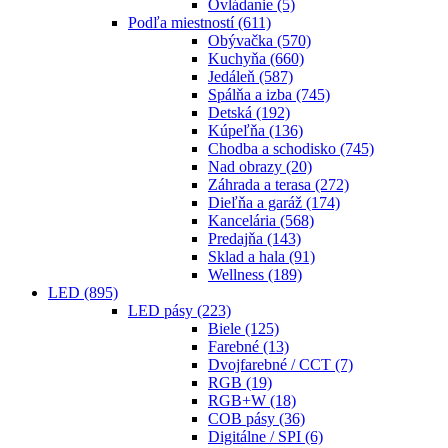
Ovládanie
(5)
Podľa miestností
(611)
Obývačka
(570)
Kuchyňa
(660)
Jedáleň
(587)
Spálňa a izba
(745)
Detská
(192)
Kúpeľňa
(136)
Chodba a schodisko
(745)
Nad obrazy
(20)
Záhrada a terasa
(272)
Dieľňa a garáž
(174)
Kancelária
(568)
Predajňa
(143)
Sklad a hala
(91)
Wellness
(189)
LED
(895)
LED pásy
(223)
Biele
(125)
Farebné
(13)
Dvojfarebné / CCT
(7)
RGB
(19)
RGB+W
(18)
COB pásy
(36)
Digitálne / SPI
(6)