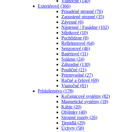
Vianočné
(140)
Exteriérové
(366)
Prisadené stropné
(76)
Zapustené stropné
(35)
Závesné
(6)
Nástenné / Fasádne
(102)
Stĺpikové
(10)
Pochôdzne
(8)
Reflektorové
(64)
Senzorové
(46)
Batériové
(31)
Solárne
(24)
Záhradné
(130)
Pouličné
(21)
Priemyselné
(27)
Ručné a čelové
(69)
Vianočné
(81)
Príslušenstvo
(178)
Koľajnicové systémy
(82)
Magnetické systémy
(18)
Káble
(20)
Objímky
(40)
Stropné rozety
(26)
Tienidlá
(29)
Úchyty
(58)