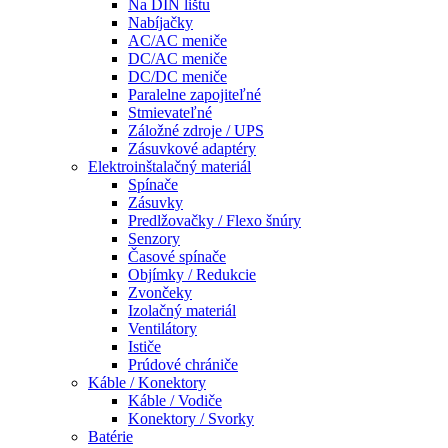
Na DIN lištu
Nabíjačky
AC/AC meniče
DC/AC meniče
DC/DC meniče
Paralelne zapojiteľné
Stmievateľné
Záložné zdroje / UPS
Zásuvkové adaptéry
Elektroinštalačný materiál
Spínače
Zásuvky
Predlžovačky / Flexo šnúry
Senzory
Časové spínače
Objímky / Redukcie
Zvončeky
Izolačný materiál
Ventilátory
Ističe
Prúdové chrániče
Káble / Konektory
Káble / Vodiče
Konektory / Svorky
Batérie