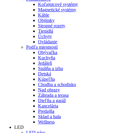
Koľajnicové systémy
Magnetické systémy
Káble
Objímky
Stropné rozety
Tienidlá
Úchyty
Ovládanie
Podľa miestností
Obývačka
Kuchyňa
Jedáleň
Spálňa a izba
Detská
Kúpeľňa
Chodba a schodisko
Nad obrazy
Záhrada a terasa
Dieľňa a garáž
Kancelária
Predajňa
Sklad a hala
Wellness
LED
LED pásy