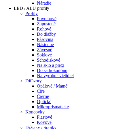
Náradie
LED / ALU profily
Profily
Povrchové
Zapustené
Rohové
Do dlažby
Pásovina
Nástenné
Závesné
Soklové
Schodiskové
Na sklo a plexi
Do sadrokartónu
Na výrobu svietidiel
Difúzory
Opálové / Matné
Číre
Čierne
Optické
Mikroprismatické
Koncovky
Plastové
Kovové
Držiaky / Spojky