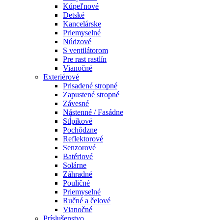
Kúpeľnové
Detské
Kancelárske
Priemyselné
Núdzové
S ventilátorom
Pre rast rastlín
Vianočné
Exteriérové
Prisadené stropné
Zapustené stropné
Závesné
Nástenné / Fasádne
Stĺpikové
Pochôdzne
Reflektorové
Senzorové
Batériové
Solárne
Záhradné
Pouličné
Priemyselné
Ručné a čelové
Vianočné
Príslušenstvo