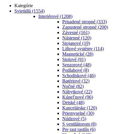
Kategórie
Svietidlá
(1554)
Interiérové
(1208)
Prisadené stropné
(333)
Zapustené stropné
(200)
Závesné
(161)
Nástenné
(120)
Stojanové
(19)
Lištové systémy
(114)
Magnetické
(28)
Stolové
(91)
Senzorové
(48)
Podlahové
(8)
Schodiskové
(46)
Batériové
(32)
Nočné
(82)
Nábytkové
(22)
Kúpeľnové
(96)
Detské
(48)
Kancelárske
(120)
Priemyselné
(30)
Núdzové
(5)
S ventilátorom
(8)
Pre rast rastlín
(6)