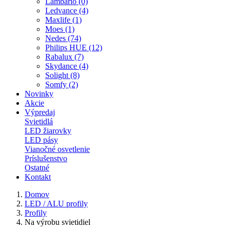
Lambario (0)
Ledvance (4)
Maxlife (1)
Moes (1)
Nedes (74)
Philips HUE (12)
Rabalux (7)
Skydance (4)
Solight (8)
Somfy (2)
Novinky
Akcie
Výpredaj
Svietidlá
LED žiarovky
LED pásy
Vianočné osvetlenie
Príslušenstvo
Ostatné
Kontakt
Domov
LED / ALU profily
Profily
Na výrobu svietidiel