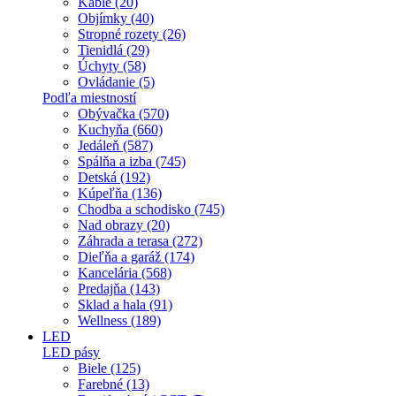
Káble (20)
Objímky (40)
Stropné rozety (26)
Tienidlá (29)
Úchyty (58)
Ovládanie (5)
Podľa miestností
Obývačka (570)
Kuchyňa (660)
Jedáleň (587)
Spálňa a izba (745)
Detská (192)
Kúpeľňa (136)
Chodba a schodisko (745)
Nad obrazy (20)
Záhrada a terasa (272)
Dieľňa a garáž (174)
Kancelária (568)
Predajňa (143)
Sklad a hala (91)
Wellness (189)
LED
LED pásy
Biele (125)
Farebné (13)