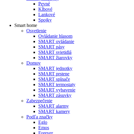
Pevné
Kĺbové
Lankové
Spojky
Smart home
Osvetlenie
Ovládanie hlasom
SMART ovládanie
SMART pásy
SMART svietidlá
SMART žiarovky
Domov
SMART jednotky
SMART prstene
SMART spínače
SMART termostaty
SMART vybavenie
SMART zásuvky
Zabezpečenie
SMART alarmy
SMART kamery
Podľa značky
Eglo
Emos
Forever