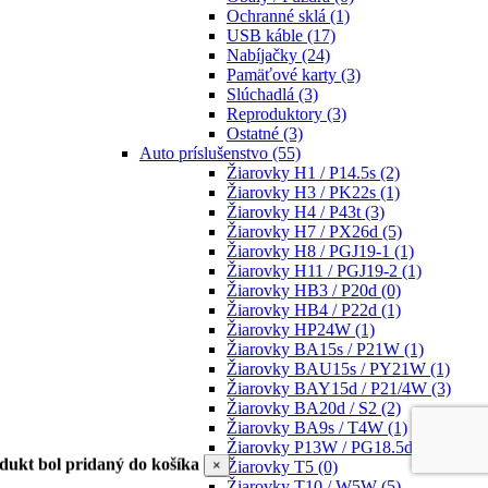
Ochranné sklá
(1)
USB káble
(17)
Nabíjačky
(24)
Pamäťové karty
(3)
Slúchadlá
(3)
Reproduktory
(3)
Ostatné
(3)
Auto príslušenstvo
(55)
Žiarovky H1 / P14.5s
(2)
Žiarovky H3 / PK22s
(1)
Žiarovky H4 / P43t
(3)
Žiarovky H7 / PX26d
(5)
Žiarovky H8 / PGJ19-1
(1)
Žiarovky H11 / PGJ19-2
(1)
Žiarovky HB3 / P20d
(0)
Žiarovky HB4 / P22d
(1)
Žiarovky HP24W
(1)
Žiarovky BA15s / P21W
(1)
Žiarovky BAU15s / PY21W
(1)
Žiarovky BAY15d / P21/4W
(3)
Žiarovky BA20d / S2
(2)
Žiarovky BA9s / T4W
(1)
Žiarovky P13W / PG18.5d-1
(1)
dukt bol pridaný do košíka
×
Žiarovky T5
(0)
Žiarovky T10 / W5W
(5)