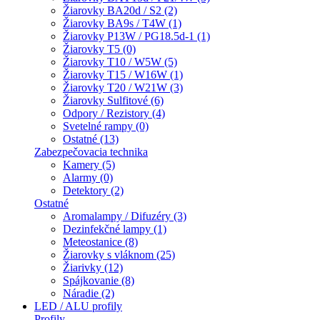
Žiarovky BA20d / S2 (2)
Žiarovky BA9s / T4W (1)
Žiarovky P13W / PG18.5d-1 (1)
Žiarovky T5 (0)
Žiarovky T10 / W5W (5)
Žiarovky T15 / W16W (1)
Žiarovky T20 / W21W (3)
Žiarovky Sulfitové (6)
Odpory / Rezistory (4)
Svetelné rampy (0)
Ostatné (13)
Zabezpečovacia technika
Kamery (5)
Alarmy (0)
Detektory (2)
Ostatné
Aromalampy / Difuzéry (3)
Dezinfekčné lampy (1)
Meteostanice (8)
Žiarovky s vláknom (25)
Žiarivky (12)
Spájkovanie (8)
Náradie (2)
LED / ALU profily
Profily