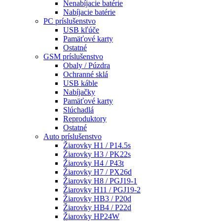
Nenabíjacie batérie
Nabíjacie batérie
PC príslušenstvo
USB kľúče
Pamäťové karty
Ostatné
GSM príslušenstvo
Obaly / Púzdra
Ochranné sklá
USB káble
Nabíjačky
Pamäťové karty
Slúchadlá
Reproduktory
Ostatné
Auto príslušenstvo
Žiarovky H1 / P14.5s
Žiarovky H3 / PK22s
Žiarovky H4 / P43t
Žiarovky H7 / PX26d
Žiarovky H8 / PGJ19-1
Žiarovky H11 / PGJ19-2
Žiarovky HB3 / P20d
Žiarovky HB4 / P22d
Žiarovky HP24W