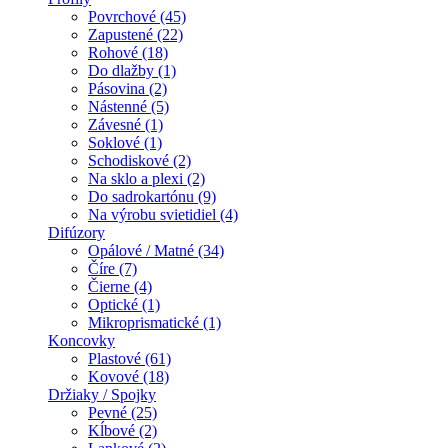
Povrchové (45)
Zapustené (22)
Rohové (18)
Do dlažby (1)
Pásovina (2)
Nástenné (5)
Závesné (1)
Soklové (1)
Schodiskové (2)
Na sklo a plexi (2)
Do sadrokartónu (9)
Na výrobu svietidiel (4)
Difúzory
Opálové / Matné (34)
Číre (7)
Čierne (4)
Optické (1)
Mikroprismatické (1)
Koncovky
Plastové (61)
Kovové (18)
Držiaky / Spojky
Pevné (25)
Kĺbové (2)