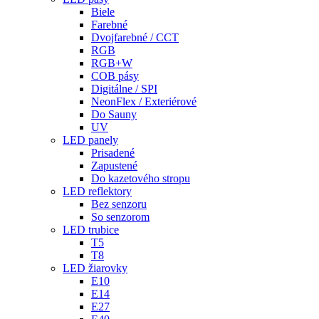
Biele
Farebné
Dvojfarebné / CCT
RGB
RGB+W
COB pásy
Digitálne / SPI
NeonFlex / Exteriérové
Do Sauny
UV
LED panely
Prisadené
Zapustené
Do kazetového stropu
LED reflektory
Bez senzoru
So senzorom
LED trubice
T5
T8
LED žiarovky
E10
E14
E27