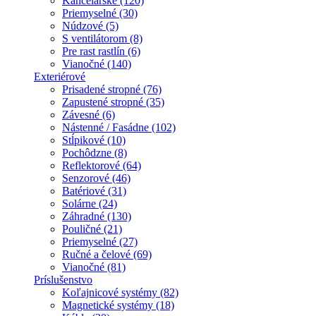
Kancelárske (120)
Priemyselné (30)
Núdzové (5)
S ventilátorom (8)
Pre rast rastlín (6)
Vianočné (140)
Exteriérové
Prisadené stropné (76)
Zapustené stropné (35)
Závesné (6)
Nástenné / Fasádne (102)
Stĺpikové (10)
Pochôdzne (8)
Reflektorové (64)
Senzorové (46)
Batériové (31)
Solárne (24)
Záhradné (130)
Pouličné (21)
Priemyselné (27)
Ručné a čelové (69)
Vianočné (81)
Príslušenstvo
Koľajnicové systémy (82)
Magnetické systémy (18)