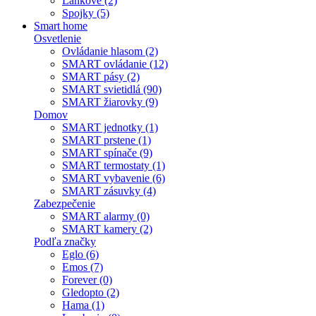
Lankové (2)
Spojky (5)
Smart home
Osvetlenie
Ovládanie hlasom (2)
SMART ovládanie (12)
SMART pásy (2)
SMART svietidlá (90)
SMART žiarovky (9)
Domov
SMART jednotky (1)
SMART prstene (1)
SMART spínače (9)
SMART termostaty (1)
SMART vybavenie (6)
SMART zásuvky (4)
Zabezpečenie
SMART alarmy (0)
SMART kamery (2)
Podľa značky
Eglo (6)
Emos (7)
Forever (0)
Gledopto (2)
Hama (1)