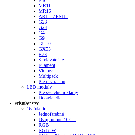
E40
MR11
MR16
AR111 / ES111
G23
G24
G4
G9
GU10
GX53
R7S
Stmievateľné
Filament
Vintage
Multipack
Pre rast rastlín
LED moduly
Pre svetelné reklamy
Do svietidiel
Príslušenstvo
Ovládanie
Jednofarebné
Dvojfarebné / CCT
RGB
RGB+W