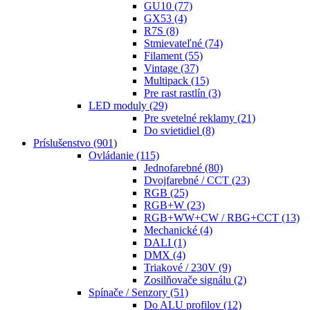
GU10
(77)
GX53
(4)
R7S
(8)
Stmievateľné
(74)
Filament
(55)
Vintage
(37)
Multipack
(15)
Pre rast rastlín
(3)
LED moduly
(29)
Pre svetelné reklamy
(21)
Do svietidiel
(8)
Príslušenstvo
(901)
Ovládanie
(115)
Jednofarebné
(80)
Dvojfarebné / CCT
(23)
RGB
(25)
RGB+W
(23)
RGB+WW+CW / RBG+CCT
(13)
Mechanické
(4)
DALI
(1)
DMX
(4)
Triakové / 230V
(9)
Zosilňovače signálu
(2)
Spínače / Senzory
(51)
Do ALU profilov
(12)