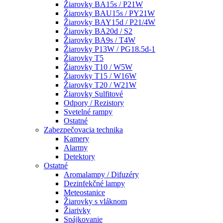
Žiarovky BA15s / P21W
Žiarovky BAU15s / PY21W
Žiarovky BAY15d / P21/4W
Žiarovky BA20d / S2
Žiarovky BA9s / T4W
Žiarovky P13W / PG18.5d-1
Žiarovky T5
Žiarovky T10 / W5W
Žiarovky T15 / W16W
Žiarovky T20 / W21W
Žiarovky Sulfitové
Odpory / Rezistory
Svetelné rampy
Ostatné
Zabezpečovacia technika
Kamery
Alarmy
Detektory
Ostatné
Aromalampy / Difuzéry
Dezinfekčné lampy
Meteostanice
Žiarovky s vláknom
Žiarivky
Spájkovanie