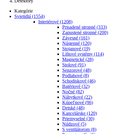
Detektory
Kategórie
Svietidlá
(1554)
Interiérové
(1208)
Prisadené stropné
(333)
Zapustené stropné
(200)
Závesné
(161)
Nástenné
(120)
Stojanové
(19)
Lištové systémy
(114)
Magnetické
(28)
Stolové
(91)
Senzorové
(48)
Podlahové
(8)
Schodiskové
(46)
Batériové
(32)
Nočné
(82)
Nábytkové
(22)
Kúpeľnové
(96)
Detské
(48)
Kancelárske
(120)
Priemyselné
(30)
Núdzové
(5)
S ventilátorom
(8)