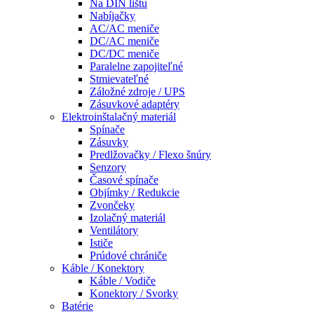
Na DIN lištu
Nabíjačky
AC/AC meniče
DC/AC meniče
DC/DC meniče
Paralelne zapojiteľné
Stmievateľné
Záložné zdroje / UPS
Zásuvkové adaptéry
Elektroinštalačný materiál
Spínače
Zásuvky
Predlžovačky / Flexo šnúry
Senzory
Časové spínače
Objímky / Redukcie
Zvončeky
Izolačný materiál
Ventilátory
Ističe
Prúdové chrániče
Káble / Konektory
Káble / Vodiče
Konektory / Svorky
Batérie