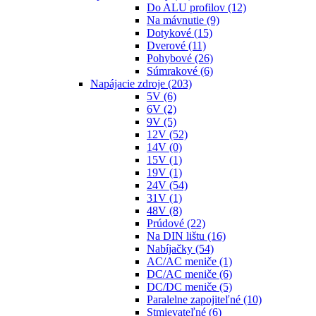
Do ALU profilov
(12)
Na mávnutie
(9)
Dotykové
(15)
Dverové
(11)
Pohybové
(26)
Súmrakové
(6)
Napájacie zdroje
(203)
5V
(6)
6V
(2)
9V
(5)
12V
(52)
14V
(0)
15V
(1)
19V
(1)
24V
(54)
31V
(1)
48V
(8)
Prúdové
(22)
Na DIN lištu
(16)
Nabíjačky
(54)
AC/AC meniče
(1)
DC/AC meniče
(6)
DC/DC meniče
(5)
Paralelne zapojiteľné
(10)
Stmievateľné
(6)