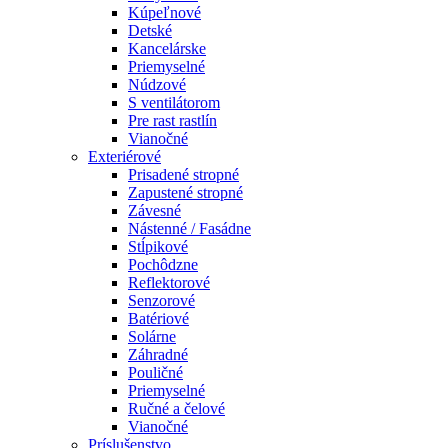
Kúpeľnové
Detské
Kancelárske
Priemyselné
Núdzové
S ventilátorom
Pre rast rastlín
Vianočné
Exteriérové
Prisadené stropné
Zapustené stropné
Závesné
Nástenné / Fasádne
Stĺpikové
Pochôdzne
Reflektorové
Senzorové
Batériové
Solárne
Záhradné
Pouličné
Priemyselné
Ručné a čelové
Vianočné
Príslušenstvo