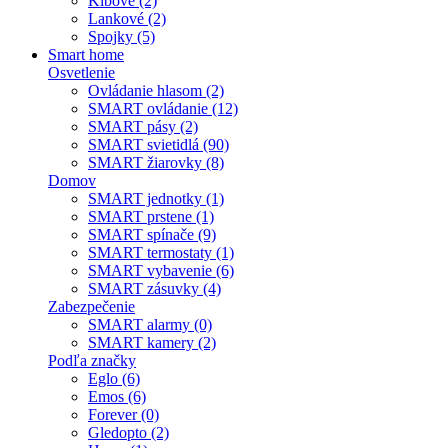
Kĺbové (2)
Lankové (2)
Spojky (5)
Smart home
Osvetlenie
Ovládanie hlasom (2)
SMART ovládanie (12)
SMART pásy (2)
SMART svietidlá (90)
SMART žiarovky (8)
Domov
SMART jednotky (1)
SMART prstene (1)
SMART spínače (9)
SMART termostaty (1)
SMART vybavenie (6)
SMART zásuvky (4)
Zabezpečenie
SMART alarmy (0)
SMART kamery (2)
Podľa značky
Eglo (6)
Emos (6)
Forever (0)
Gledopto (2)