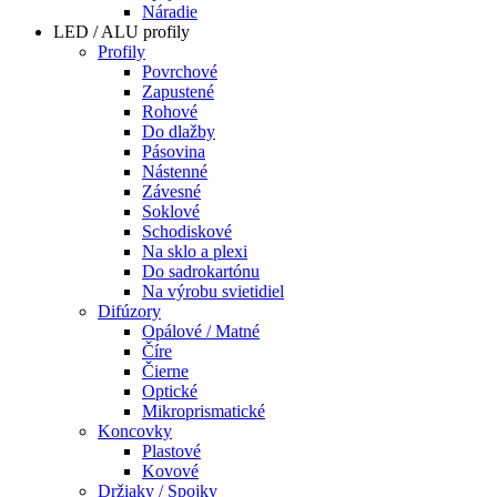
Náradie
LED / ALU profily
Profily
Povrchové
Zapustené
Rohové
Do dlažby
Pásovina
Nástenné
Závesné
Soklové
Schodiskové
Na sklo a plexi
Do sadrokartónu
Na výrobu svietidiel
Difúzory
Opálové / Matné
Číre
Čierne
Optické
Mikroprismatické
Koncovky
Plastové
Kovové
Držiaky / Spojky