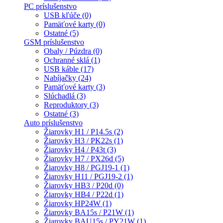
PC príslušenstvo
USB kľúče (0)
Pamäťové karty (0)
Ostatné (5)
GSM príslušenstvo
Obaly / Púzdra (0)
Ochranné sklá (1)
USB káble (17)
Nabíjačky (24)
Pamäťové karty (3)
Slúchadlá (3)
Reproduktory (3)
Ostatné (3)
Auto príslušenstvo
Žiarovky H1 / P14.5s (2)
Žiarovky H3 / PK22s (1)
Žiarovky H4 / P43t (3)
Žiarovky H7 / PX26d (5)
Žiarovky H8 / PGJ19-1 (1)
Žiarovky H11 / PGJ19-2 (1)
Žiarovky HB3 / P20d (0)
Žiarovky HB4 / P22d (1)
Žiarovky HP24W (1)
Žiarovky BA15s / P21W (1)
Žiarovky BAU15s / PY21W (1)