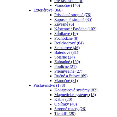
Pre rast rastlín
(6)
Vianočné
(140)
Exteriérové
(366)
Prisadené stropné
(76)
Zapustené stropné
(35)
Závesné
(6)
Nástenné / Fasádne
(102)
Stĺpikové
(10)
Pochôdzne
(8)
Reflektorové
(64)
Senzorové
(46)
Batériové
(31)
Solárne
(24)
Záhradné
(130)
Pouličné
(21)
Priemyselné
(27)
Ručné a čelové
(69)
Vianočné
(81)
Príslušenstvo
(178)
Koľajnicové systémy
(82)
Magnetické systémy
(18)
Káble
(20)
Objímky
(40)
Stropné rozety
(26)
Tienidlá
(29)