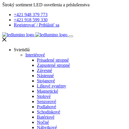
Široký sortiment LED osvetlenia a príslušenstva
+421 948 379 773
+421 918 599 330
Registrovať
/
Prihlásiť sa
Svietidlá
Interiérové
Prisadené stropné
Zapustené stropné
Závesné
Nástenné
Stojanové
Lištové systémy
Magnetické
Stolové
Senzorové
Podlahové
Schodiskové
Batériové
Nočné
Nábytkové