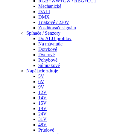
RGB+WW+CW / RBG+CCT
Mechanické
DALI
DMX
Triakové / 230V
Zosilňovače signálu
Spínače / Senzory
Do ALU profilov
Na mávnutie
Dotykové
Dverové
Pohybové
Súmrakové
Napájacie zdroje
5V
6V
9V
12V
14V
15V
19V
24V
31V
48V
Prúdové