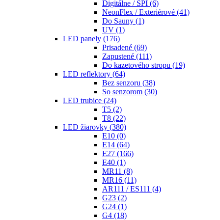
Digitálne / SPI
(6)
NeonFlex / Exteriérové
(41)
Do Sauny
(1)
UV
(1)
LED panely
(176)
Prisadené
(69)
Zapustené
(111)
Do kazetového stropu
(19)
LED reflektory
(64)
Bez senzoru
(38)
So senzorom
(30)
LED trubice
(24)
T5
(2)
T8
(22)
LED žiarovky
(380)
E10
(0)
E14
(64)
E27
(166)
E40
(1)
MR11
(8)
MR16
(11)
AR111 / ES111
(4)
G23
(2)
G24
(1)
G4
(18)