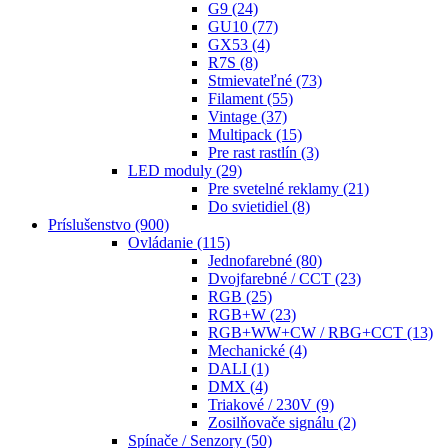
G9
(24)
GU10
(77)
GX53
(4)
R7S
(8)
Stmievateľné
(73)
Filament
(55)
Vintage
(37)
Multipack
(15)
Pre rast rastlín
(3)
LED moduly
(29)
Pre svetelné reklamy
(21)
Do svietidiel
(8)
Príslušenstvo
(900)
Ovládanie
(115)
Jednofarebné
(80)
Dvojfarebné / CCT
(23)
RGB
(25)
RGB+W
(23)
RGB+WW+CW / RBG+CCT
(13)
Mechanické
(4)
DALI
(1)
DMX
(4)
Triakové / 230V
(9)
Zosilňovače signálu
(2)
Spínače / Senzory
(50)