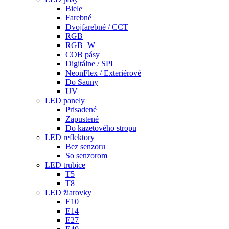
Biele
Farebné
Dvojfarebné / CCT
RGB
RGB+W
COB pásy
Digitálne / SPI
NeonFlex / Exteriérové
Do Sauny
UV
LED panely
Prisadené
Zapustené
Do kazetového stropu
LED reflektory
Bez senzoru
So senzorom
LED trubice
T5
T8
LED žiarovky
E10
E14
E27