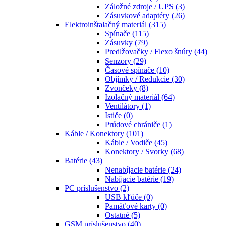
Záložné zdroje / UPS
(3)
Zásuvkové adaptéry
(26)
Elektroinštalačný materiál
(315)
Spínače
(115)
Zásuvky
(79)
Predlžovačky / Flexo šnúry
(44)
Senzory
(29)
Časové spínače
(10)
Objímky / Redukcie
(30)
Zvončeky
(8)
Izolačný materiál
(64)
Ventilátory
(1)
Ističe
(0)
Prúdové chrániče
(1)
Káble / Konektory
(101)
Káble / Vodiče
(45)
Konektory / Svorky
(68)
Batérie
(43)
Nenabíjacie batérie
(24)
Nabíjacie batérie
(19)
PC príslušenstvo
(2)
USB kľúče
(0)
Pamäťové karty
(0)
Ostatné
(5)
GSM príslušenstvo
(40)