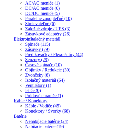
AC/AC meniče (1)
DC/AC meniče (6)
DC/DC meniče (5)
Paralelne zapojiteľné (10)
Stmievateľné (6)
Záložné zdroje / UPS (3)
Zásuvkové adaptéry (26)
Elektroinštalačný materiál
Spínače (115)
Zásuvky (79)
Predlžovačky / Flexo šnúry (44)
Senzory (29)
Časové spínače (10)
Objímky / Redukcie (30)
Zvončeky (8)
Izolačný materiál (64)
Ventilátory (1)
Ističe (0)
Prúdové chrániče (1)
Káble / Konektory
Káble / Vodiče (45)
Konektory / Svorky (68)
Batérie
Nenabíjacie batérie (24)
Nabíjacie batérie (19)