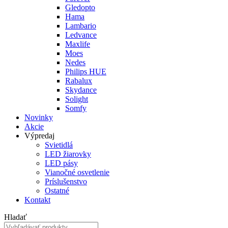
Gledopto
Hama
Lambario
Ledvance
Maxlife
Moes
Nedes
Philips HUE
Rabalux
Skydance
Solight
Somfy
Novinky
Akcie
Výpredaj
Svietidlá
LED žiarovky
LED pásy
Vianočné osvetlenie
Príslušenstvo
Ostatné
Kontakt
Hladať