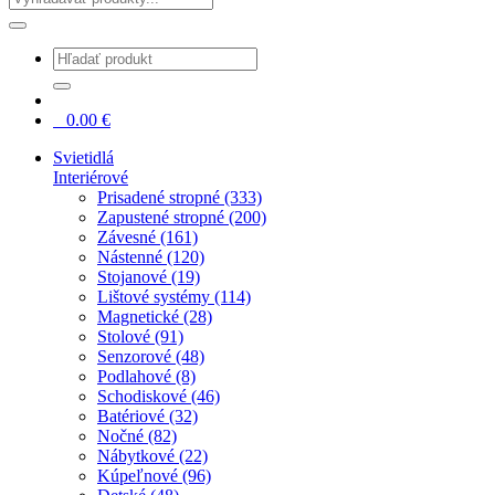
0
0.00
€
Svietidlá
Interiérové
Prisadené stropné (333)
Zapustené stropné (200)
Závesné (161)
Nástenné (120)
Stojanové (19)
Lištové systémy (114)
Magnetické (28)
Stolové (91)
Senzorové (48)
Podlahové (8)
Schodiskové (46)
Batériové (32)
Nočné (82)
Nábytkové (22)
Kúpeľnové (96)