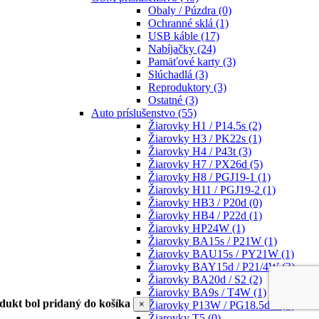
Obaly / Púzdra
(0)
Ochranné sklá
(1)
USB káble
(17)
Nabíjačky
(24)
Pamäťové karty
(3)
Slúchadlá
(3)
Reproduktory
(3)
Ostatné
(3)
Auto príslušenstvo
(55)
Žiarovky H1 / P14.5s
(2)
Žiarovky H3 / PK22s
(1)
Žiarovky H4 / P43t
(3)
Žiarovky H7 / PX26d
(5)
Žiarovky H8 / PGJ19-1
(1)
Žiarovky H11 / PGJ19-2
(1)
Žiarovky HB3 / P20d
(0)
Žiarovky HB4 / P22d
(1)
Žiarovky HP24W
(1)
Žiarovky BA15s / P21W
(1)
Žiarovky BAU15s / PY21W
(1)
Žiarovky BAY15d / P21/4W
(3)
Žiarovky BA20d / S2
(2)
Žiarovky BA9s / T4W
(1)
dukt bol pridaný do košíka
×
Žiarovky P13W / PG18.5d-1
(1)
Žiarovky T5
(0)