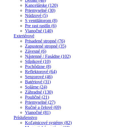
Detské (48)
Kancelárske (120)
Priemyselné (30)
Núdzové (5)
S ventilátorom (8)
Pre rast rastlín (6)
Vianočné (140)
Exteriérové
Prisadené stropné (76)
Zapustené stropné (35)
Závesné (6)
Nástenné / Fasádne (102)
Stĺpikové (10)
Pochôdzne (8)
Reflektorové (64)
Senzorové (46)
Batériové (31)
Solárne (24)
Záhradné (130)
Pouličné (21)
Priemyselné (27)
Ručné a čelové (69)
Vianočné (81)
Príslušenstvo
Koľajnicové systémy (82)