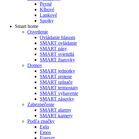
Pevné
Kĺbové
Lankové
Spojky
Smart home
Osvetlenie
Ovládanie hlasom
SMART ovládanie
SMART pásy
SMART svietidlá
SMART žiarovky
Domov
SMART jednotky
SMART prstene
SMART spínače
SMART termostaty
SMART vybavenie
SMART zásuvky
Zabezpečenie
SMART alarmy
SMART kamery
Podľa značky
Eglo
Emos
Forever