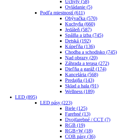
Úchyty
(58)
Ovládanie
(5)
Podľa miestností
(611)
Obývačka
(570)
Kuchyňa
(660)
Jedáleň
(587)
Spálňa a izba
(745)
Detská
(192)
Kúpeľňa
(136)
Chodba a schodisko
(745)
Nad obrazy
(20)
Záhrada a terasa
(272)
Dieľňa a garáž
(174)
Kancelária
(568)
Predajňa
(143)
Sklad a hala
(91)
Wellness
(189)
LED
(895)
LED pásy
(223)
Biele
(125)
Farebné
(13)
Dvojfarebné / CCT
(7)
RGB
(19)
RGB+W
(18)
COB pásy
(36)