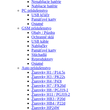
Nenabíjacie batérie
Nabíjacie batérie
PC príslušenstvo
USB kľúče
Pamäťové karty
Ostatné
GSM príslušenstvo
Obaly / Púzdra
Ochranné sklá
USB káble
Nabíjačky
Pamäťové karty
Slúchadlá
Reproduktory
Ostatné
Auto príslušenstvo
Žiarovky H1 / P14.5s
Žiarovky H3 / PK22s
Žiarovky H4 / P43t
Žiarovky H7 / PX26d
Žiarovky H8 / PGJ19-1
Žiarovky H11 / PGJ19-2
Žiarovky HB3 / P20d
Žiarovky HB4 / P22d
Žiarovky HP24W