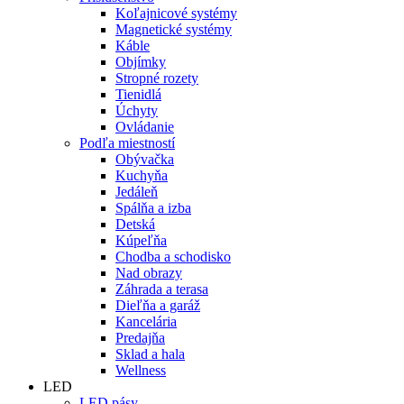
Koľajnicové systémy
Magnetické systémy
Káble
Objímky
Stropné rozety
Tienidlá
Úchyty
Ovládanie
Podľa miestností
Obývačka
Kuchyňa
Jedáleň
Spálňa a izba
Detská
Kúpeľňa
Chodba a schodisko
Nad obrazy
Záhrada a terasa
Dieľňa a garáž
Kancelária
Predajňa
Sklad a hala
Wellness
LED
LED pásy