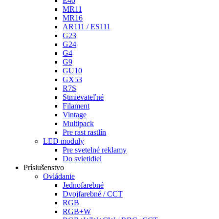
E40
MR11
MR16
AR111 / ES111
G23
G24
G4
G9
GU10
GX53
R7S
Stmievateľné
Filament
Vintage
Multipack
Pre rast rastlín
LED moduly
Pre svetelné reklamy
Do svietidiel
Príslušenstvo
Ovládanie
Jednofarebné
Dvojfarebné / CCT
RGB
RGB+W