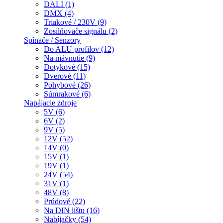
DALI (1)
DMX (4)
Triakové / 230V (9)
Zosilňovače signálu (2)
Spínače / Senzory
Do ALU profilov (12)
Na mávnutie (9)
Dotykové (15)
Dverové (11)
Pohybové (26)
Súmrakové (6)
Napájacie zdroje
5V (6)
6V (2)
9V (5)
12V (52)
14V (0)
15V (1)
19V (1)
24V (54)
31V (1)
48V (8)
Prúdové (22)
Na DIN lištu (16)
Nabíjačky (54)