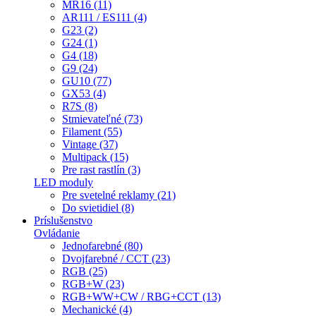
MR16 (11)
AR111 / ES111 (4)
G23 (2)
G24 (1)
G4 (18)
G9 (24)
GU10 (77)
GX53 (4)
R7S (8)
Stmievateľné (73)
Filament (55)
Vintage (37)
Multipack (15)
Pre rast rastlín (3)
LED moduly
Pre svetelné reklamy (21)
Do svietidiel (8)
Príslušenstvo
Ovládanie
Jednofarebné (80)
Dvojfarebné / CCT (23)
RGB (25)
RGB+W (23)
RGB+WW+CW / RBG+CCT (13)
Mechanické (4)