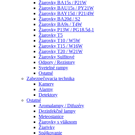
Žiarovky BA15s / P21W
Žiarovky BAU15s / PY21W
Žiarovky BAY15d / P21/4W
Žiarovky BA20d / S2
Žiarovky BA9s / T4W
Žiarovky P13W / PG18.5d-1
Žiarovky T5
Žiarovky T10 / W5W
Žiarovky T15 / W16W
Žiarovky T20 / W21W
Žiarovky Sulfitové
Odpory / Rezistory
Svetelné rampy
Ostatné
Zabezpečovacia technika
Kamery
Alarmy
Detektory
Ostatné
Aromalampy / Difuzéry
Dezinfekčné lampy
Meteostanice
Žiarovky s vláknom
Žiarivky
Spájkovanie