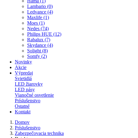
Hama (1)
Lambario (0)
Ledvance (4)
Maxlife (1)
Moes (1)
Nedes (74)
Philips HUE (12)
Rabalux (7)
Skydance (4)
Solight (8)
Somfy (2)
Novinky
Akcie
Výpredaj
Svietidlá
LED žiarovky
LED pásy
Vianočné osvetlenie
Príslušenstvo
Ostatné
Kontakt
Domov
Príslušenstvo
Zabezpečovacia technika