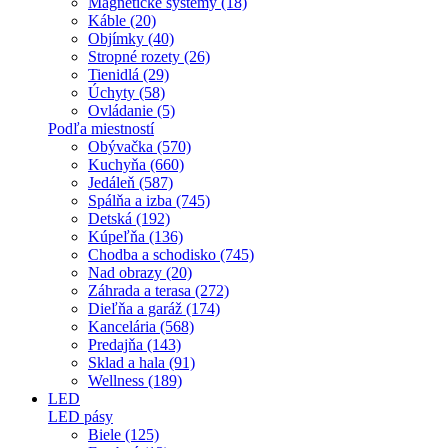
Magnetické systémy (18)
Káble (20)
Objímky (40)
Stropné rozety (26)
Tienidlá (29)
Úchyty (58)
Ovládanie (5)
Podľa miestností
Obývačka (570)
Kuchyňa (660)
Jedáleň (587)
Spálňa a izba (745)
Detská (192)
Kúpeľňa (136)
Chodba a schodisko (745)
Nad obrazy (20)
Záhrada a terasa (272)
Dieľňa a garáž (174)
Kancelária (568)
Predajňa (143)
Sklad a hala (91)
Wellness (189)
LED
LED pásy
Biele (125)