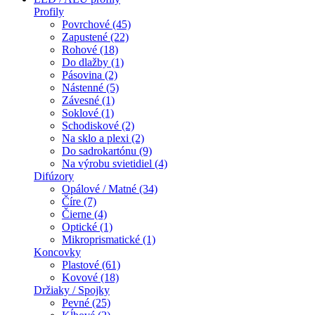
Profily
Povrchové (45)
Zapustené (22)
Rohové (18)
Do dlažby (1)
Pásovina (2)
Nástenné (5)
Závesné (1)
Soklové (1)
Schodiskové (2)
Na sklo a plexi (2)
Do sadrokartónu (9)
Na výrobu svietidiel (4)
Difúzory
Opálové / Matné (34)
Číre (7)
Čierne (4)
Optické (1)
Mikroprismatické (1)
Koncovky
Plastové (61)
Kovové (18)
Držiaky / Spojky
Pevné (25)