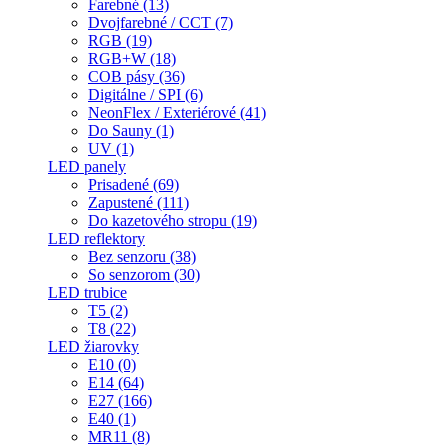
Farebné (13)
Dvojfarebné / CCT (7)
RGB (19)
RGB+W (18)
COB pásy (36)
Digitálne / SPI (6)
NeonFlex / Exteriérové (41)
Do Sauny (1)
UV (1)
LED panely
Prisadené (69)
Zapustené (111)
Do kazetového stropu (19)
LED reflektory
Bez senzoru (38)
So senzorom (30)
LED trubice
T5 (2)
T8 (22)
LED žiarovky
E10 (0)
E14 (64)
E27 (166)
E40 (1)
MR11 (8)