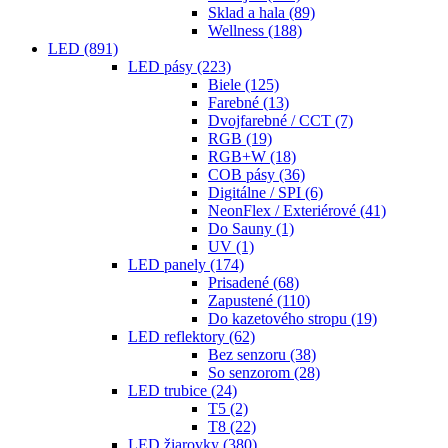
Sklad a hala
(89)
Wellness
(188)
LED
(891)
LED pásy
(223)
Biele
(125)
Farebné
(13)
Dvojfarebné / CCT
(7)
RGB
(19)
RGB+W
(18)
COB pásy
(36)
Digitálne / SPI
(6)
NeonFlex / Exteriérové
(41)
Do Sauny
(1)
UV
(1)
LED panely
(174)
Prisadené
(68)
Zapustené
(110)
Do kazetového stropu
(19)
LED reflektory
(62)
Bez senzoru
(38)
So senzorom
(28)
LED trubice
(24)
T5
(2)
T8
(22)
LED žiarovky
(380)