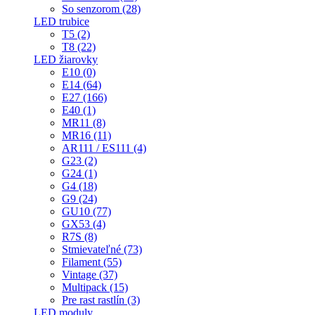
So senzorom (28)
LED trubice
T5 (2)
T8 (22)
LED žiarovky
E10 (0)
E14 (64)
E27 (166)
E40 (1)
MR11 (8)
MR16 (11)
AR111 / ES111 (4)
G23 (2)
G24 (1)
G4 (18)
G9 (24)
GU10 (77)
GX53 (4)
R7S (8)
Stmievateľné (73)
Filament (55)
Vintage (37)
Multipack (15)
Pre rast rastlín (3)
LED moduly