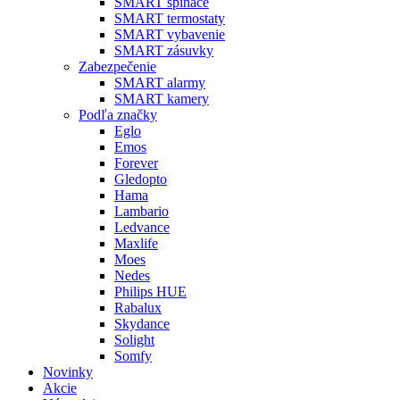
SMART spínače
SMART termostaty
SMART vybavenie
SMART zásuvky
Zabezpečenie
SMART alarmy
SMART kamery
Podľa značky
Eglo
Emos
Forever
Gledopto
Hama
Lambario
Ledvance
Maxlife
Moes
Nedes
Philips HUE
Rabalux
Skydance
Solight
Somfy
Novinky
Akcie