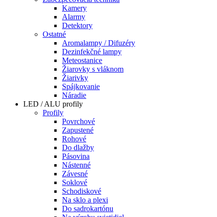
Kamery
Alarmy
Detektory
Ostatné
Aromalampy / Difuzéry
Dezinfekčné lampy
Meteostanice
Žiarovky s vláknom
Žiarivky
Spájkovanie
Náradie
LED / ALU profily
Profily
Povrchové
Zapustené
Rohové
Do dlažby
Pásovina
Nástenné
Závesné
Soklové
Schodiskové
Na sklo a plexi
Do sadrokartónu