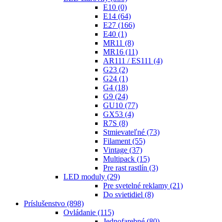
E10
(0)
E14
(64)
E27
(166)
E40
(1)
MR11
(8)
MR16
(11)
AR111 / ES111
(4)
G23
(2)
G24
(1)
G4
(18)
G9
(24)
GU10
(77)
GX53
(4)
R7S
(8)
Stmievateľné
(73)
Filament
(55)
Vintage
(37)
Multipack
(15)
Pre rast rastlín
(3)
LED moduly
(29)
Pre svetelné reklamy
(21)
Do svietidiel
(8)
Príslušenstvo
(898)
Ovládanie
(115)
Jednofarebné
(80)