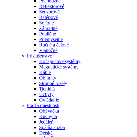
Pochôdzne
Reflektorové
Senzorové
Batériové
Solárne
Záhradné
Pouličné
Priemyselné
Ručné a čelové
Vianočné
Príslušenstvo
Koľajnicové systémy
Magnetické systémy
Káble
Objímky
Stropné rozety
Tienidlá
Úchyty
Ovládanie
Podľa miestností
Obývačka
Kuchyňa
Jedáleň
Spálňa a izba
Detská