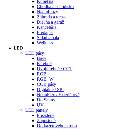
Kúpeľňa
Chodba a schodisko
Nad obrazy
Záhrada a terasa
Dieľňa a garáž
Kancelária
Predajňa
Sklad a hala
Wellness
LED
LED pásy
Biele
Farebné
Dvojfarebné / CCT
RGB
RGB+W
COB pásy
Digitálne / SPI
NeonFlex / Exteriérové
Do Sauny
UV
LED panely
Prisadené
Zapustené
Do kazetového stropu