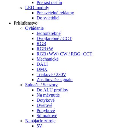
Pre rast rastlín
LED moduly
Pre svetelné reklamy
Do svietidiel
Príslušenstvo
Ovládanie
Jednofarebné
Dvojfarebné / CCT
RGB
RGB+W
RGB+WW+CW / RBG+CCT
Mechanické
DALI
DMX
Triakové / 230V
Zosilňovače signálu
Spínače / Senzory
Do ALU profilov
Na mávnutie
Dotykové
Dverové
Pohybové
Súmrakové
Napájacie zdroje
5V