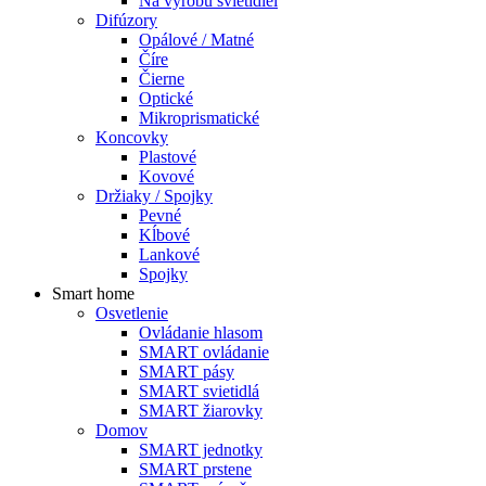
Na výrobu svietidiel
Difúzory
Opálové / Matné
Číre
Čierne
Optické
Mikroprismatické
Koncovky
Plastové
Kovové
Držiaky / Spojky
Pevné
Kĺbové
Lankové
Spojky
Smart home
Osvetlenie
Ovládanie hlasom
SMART ovládanie
SMART pásy
SMART svietidlá
SMART žiarovky
Domov
SMART jednotky
SMART prstene