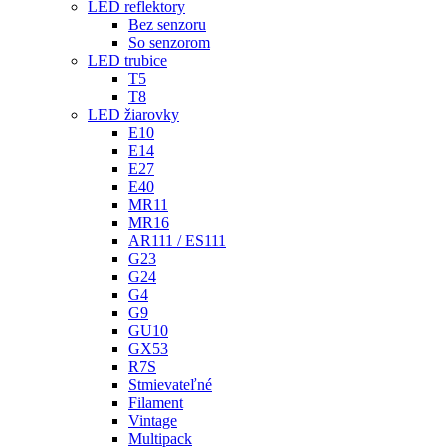
LED reflektory
Bez senzoru
So senzorom
LED trubice
T5
T8
LED žiarovky
E10
E14
E27
E40
MR11
MR16
AR111 / ES111
G23
G24
G4
G9
GU10
GX53
R7S
Stmievateľné
Filament
Vintage
Multipack