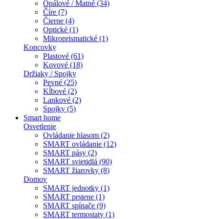
Opálové / Matné (34)
Číre (7)
Čierne (4)
Optické (1)
Mikroprismatické (1)
Koncovky
Plastové (61)
Kovové (18)
Držiaky / Spojky
Pevné (25)
Kĺbové (2)
Lankové (2)
Spojky (5)
Smart home
Osvetlenie
Ovládanie hlasom (2)
SMART ovládanie (12)
SMART pásy (2)
SMART svietidlá (90)
SMART žiarovky (8)
Domov
SMART jednotky (1)
SMART prstene (1)
SMART spínače (9)
SMART termostaty (1)