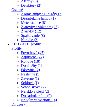
Alarmy (0)
Detektory (2)
Ostatné
Aromalampy / Difuzéry (3)
Dezinfekčné lampy (1)
Meteostanice (8)
Žiarovky s vláknom (25)
Žiarivky (12)
Spájkovanie (8)
Náradie (2)
LED / ALU profily
Profily
Povrchové (45)
Zapustené (22)
Rohové (18)
Do dlažby (1)
Pásovina (2)
Nástenné (5)
Závesné (1)
Soklové (1)
Schodiskové (2)
Na sklo a plexi (2)
Do sadrokartónu (9)
Na výrobu svietidiel (4)
Difúzory