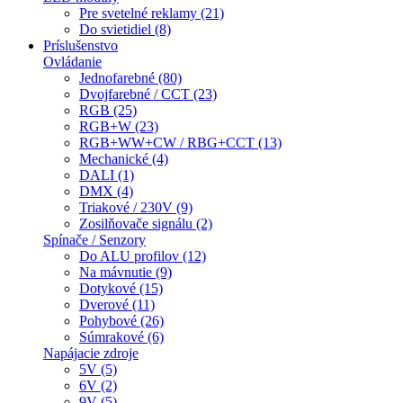
Pre svetelné reklamy (21)
Do svietidiel (8)
Príslušenstvo
Ovládanie
Jednofarebné (80)
Dvojfarebné / CCT (23)
RGB (25)
RGB+W (23)
RGB+WW+CW / RBG+CCT (13)
Mechanické (4)
DALI (1)
DMX (4)
Triakové / 230V (9)
Zosilňovače signálu (2)
Spínače / Senzory
Do ALU profilov (12)
Na mávnutie (9)
Dotykové (15)
Dverové (11)
Pohybové (26)
Súmrakové (6)
Napájacie zdroje
5V (5)
6V (2)
9V (5)