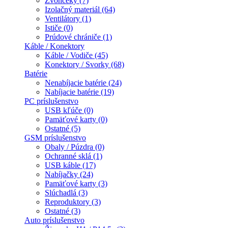
Zvončeky (7)
Izolačný materiál (64)
Ventilátory (1)
Ističe (0)
Prúdové chrániče (1)
Káble / Konektory
Káble / Vodiče (45)
Konektory / Svorky (68)
Batérie
Nenabíjacie batérie (24)
Nabíjacie batérie (19)
PC príslušenstvo
USB kľúče (0)
Pamäťové karty (0)
Ostatné (5)
GSM príslušenstvo
Obaly / Púzdra (0)
Ochranné sklá (1)
USB káble (17)
Nabíjačky (24)
Pamäťové karty (3)
Slúchadlá (3)
Reproduktory (3)
Ostatné (3)
Auto príslušenstvo