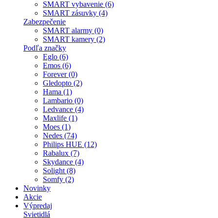
SMART vybavenie (6)
SMART zásuvky (4)
Zabezpečenie
SMART alarmy (0)
SMART kamery (2)
Podľa značky
Eglo (6)
Emos (6)
Forever (0)
Gledopto (2)
Hama (1)
Lambario (0)
Ledvance (4)
Maxlife (1)
Moes (1)
Nedes (74)
Philips HUE (12)
Rabalux (7)
Skydance (4)
Solight (8)
Somfy (2)
Novinky
Akcie
Výpredaj
Svietidlá