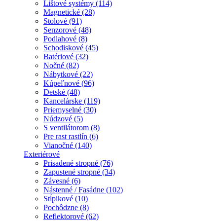
Lištové systémy (114)
Magnetické (28)
Stolové (91)
Senzorové (48)
Podlahové (8)
Schodiskové (45)
Batériové (32)
Nočné (82)
Nábytkové (22)
Kúpeľnové (96)
Detské (48)
Kancelárske (119)
Priemyselné (30)
Núdzové (5)
S ventilátorom (8)
Pre rast rastlín (6)
Vianočné (140)
Exteriérové
Prisadené stropné (76)
Zapustené stropné (34)
Závesné (6)
Nástenné / Fasádne (102)
Stĺpikové (10)
Pochôdzne (8)
Reflektorové (62)