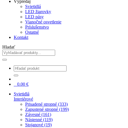
Výpredaj
Svietidlá
LED žiarovky
LED pásy
Vianočné osvetlenie
Príslušenstvo
Ostatné
Kontakt
Hladať
0
0.00
€
Svietidlá
Interiérové
Prisadené stropné (333)
Zapustené stropné (199)
Závesné (161)
Nástenné (119)
Stojanové (19)