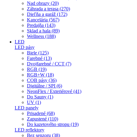
Nad obrazy (20)
Záhrada a terasa (270)
Dieľňa a garáž (172)
Kancelária (567)
Predajňa (143)
Sklad a hala (89)
Wellness (188)
LED
LED pásy
Biele (125)
Farebné (13)
Dvojfarebné / CCT (7)
RGB (19)
RGB+W (18)
COB pásy (36)
Digitálne / SPI (6)
NeonFlex / Exteriérové (41)
Do Sauny (1)
UV (1)
LED panely
Prisadené (68)
Zapustené (110)
Do kazetového stropu (19)
LED reflektory
Bez senzoru (38)