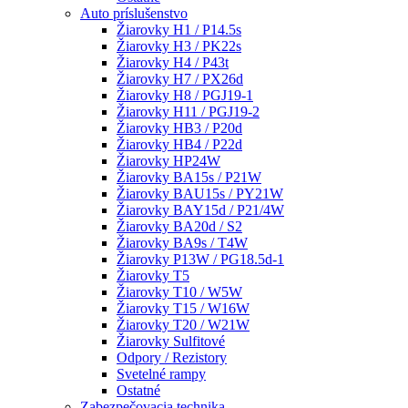
Auto príslušenstvo
Žiarovky H1 / P14.5s
Žiarovky H3 / PK22s
Žiarovky H4 / P43t
Žiarovky H7 / PX26d
Žiarovky H8 / PGJ19-1
Žiarovky H11 / PGJ19-2
Žiarovky HB3 / P20d
Žiarovky HB4 / P22d
Žiarovky HP24W
Žiarovky BA15s / P21W
Žiarovky BAU15s / PY21W
Žiarovky BAY15d / P21/4W
Žiarovky BA20d / S2
Žiarovky BA9s / T4W
Žiarovky P13W / PG18.5d-1
Žiarovky T5
Žiarovky T10 / W5W
Žiarovky T15 / W16W
Žiarovky T20 / W21W
Žiarovky Sulfitové
Odpory / Rezistory
Svetelné rampy
Ostatné
Zabezpečovacia technika