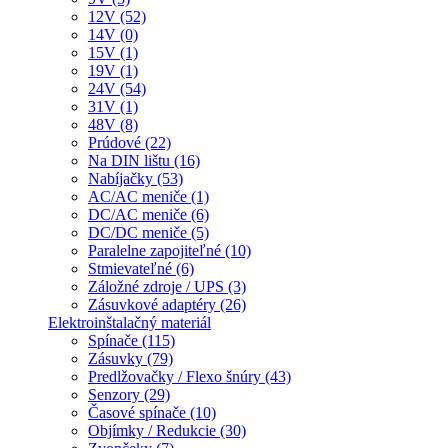
12V (52)
14V (0)
15V (1)
19V (1)
24V (54)
31V (1)
48V (8)
Prúdové (22)
Na DIN lištu (16)
Nabíjačky (53)
AC/AC meniče (1)
DC/AC meniče (6)
DC/DC meniče (5)
Paralelne zapojiteľné (10)
Stmievateľné (6)
Záložné zdroje / UPS (3)
Zásuvkové adaptéry (26)
Elektroinštalačný materiál
Spínače (115)
Zásuvky (79)
Predlžovačky / Flexo šnúry (43)
Senzory (29)
Časové spínače (10)
Objímky / Redukcie (30)