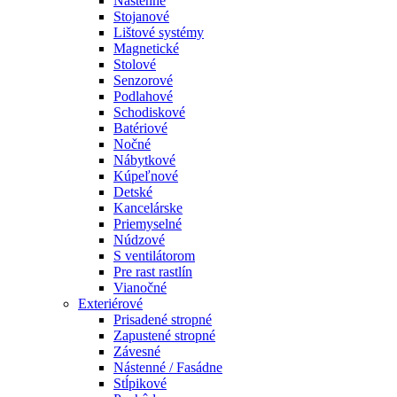
Nástenné
Stojanové
Lištové systémy
Magnetické
Stolové
Senzorové
Podlahové
Schodiskové
Batériové
Nočné
Nábytkové
Kúpeľnové
Detské
Kancelárske
Priemyselné
Núdzové
S ventilátorom
Pre rast rastlín
Vianočné
Exteriérové
Prisadené stropné
Zapustené stropné
Závesné
Nástenné / Fasádne
Stĺpikové