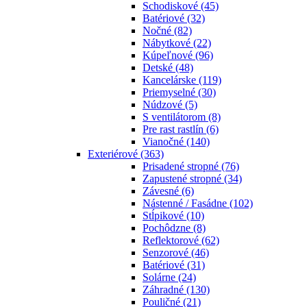
Schodiskové
(45)
Batériové
(32)
Nočné
(82)
Nábytkové
(22)
Kúpeľnové
(96)
Detské
(48)
Kancelárske
(119)
Priemyselné
(30)
Núdzové
(5)
S ventilátorom
(8)
Pre rast rastlín
(6)
Vianočné
(140)
Exteriérové
(363)
Prisadené stropné
(76)
Zapustené stropné
(34)
Závesné
(6)
Nástenné / Fasádne
(102)
Stĺpikové
(10)
Pochôdzne
(8)
Reflektorové
(62)
Senzorové
(46)
Batériové
(31)
Solárne
(24)
Záhradné
(130)
Pouličné
(21)