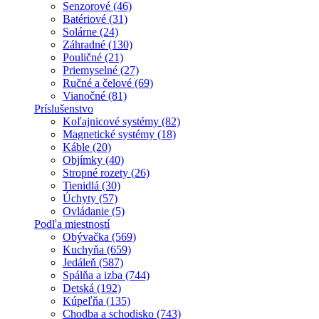
Senzorové (46)
Batériové (31)
Solárne (24)
Záhradné (130)
Pouličné (21)
Priemyselné (27)
Ručné a čelové (69)
Vianočné (81)
Príslušenstvo
Koľajnicové systémy (82)
Magnetické systémy (18)
Káble (20)
Objímky (40)
Stropné rozety (26)
Tienidlá (30)
Úchyty (57)
Ovládanie (5)
Podľa miestností
Obývačka (569)
Kuchyňa (659)
Jedáleň (587)
Spálňa a izba (744)
Detská (192)
Kúpeľňa (135)
Chodba a schodisko (743)