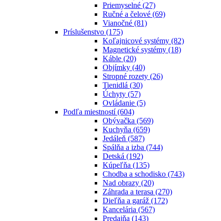
Priemyselné
(27)
Ručné a čelové
(69)
Vianočné
(81)
Príslušenstvo
(175)
Koľajnicové systémy
(82)
Magnetické systémy
(18)
Káble
(20)
Objímky
(40)
Stropné rozety
(26)
Tienidlá
(30)
Úchyty
(57)
Ovládanie
(5)
Podľa miestností
(604)
Obývačka
(569)
Kuchyňa
(659)
Jedáleň
(587)
Spálňa a izba
(744)
Detská
(192)
Kúpeľňa
(135)
Chodba a schodisko
(743)
Nad obrazy
(20)
Záhrada a terasa
(270)
Dieľňa a garáž
(172)
Kancelária
(567)
Predajňa
(143)