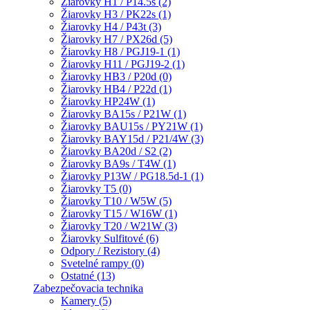
Žiarovky H1 / P14.5s (2)
Žiarovky H3 / PK22s (1)
Žiarovky H4 / P43t (3)
Žiarovky H7 / PX26d (5)
Žiarovky H8 / PGJ19-1 (1)
Žiarovky H11 / PGJ19-2 (1)
Žiarovky HB3 / P20d (0)
Žiarovky HB4 / P22d (1)
Žiarovky HP24W (1)
Žiarovky BA15s / P21W (1)
Žiarovky BAU15s / PY21W (1)
Žiarovky BAY15d / P21/4W (3)
Žiarovky BA20d / S2 (2)
Žiarovky BA9s / T4W (1)
Žiarovky P13W / PG18.5d-1 (1)
Žiarovky T5 (0)
Žiarovky T10 / W5W (5)
Žiarovky T15 / W16W (1)
Žiarovky T20 / W21W (3)
Žiarovky Sulfitové (6)
Odpory / Rezistory (4)
Svetelné rampy (0)
Ostatné (13)
Zabezpečovacia technika
Kamery (5)