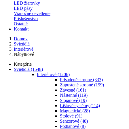
LED žiarovky
LED pásy
Vianočné osvetlenie
Príslušenstvo
Ostatné
Kontakt
Domov
Svietidlá
Interiérové
Nábytkové
Kategórie
Svietidlá
(1548)
Interiérové
(1206)
Prisadené stropné
(333)
Zapustené stropné
(199)
Závesné
(161)
Nástenné
(119)
Stojanové
(19)
Lištové systémy
(114)
Magnetické
(28)
Stolové
(91)
Senzorové
(48)
Podlahové
(8)