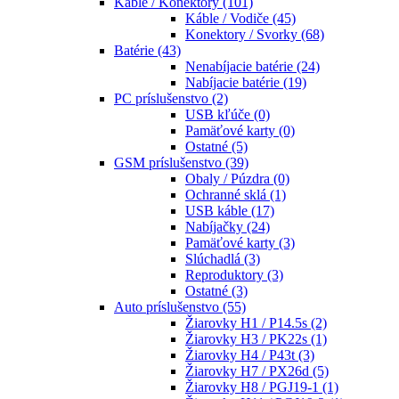
Káble / Konektory
(101)
Káble / Vodiče
(45)
Konektory / Svorky
(68)
Batérie
(43)
Nenabíjacie batérie
(24)
Nabíjacie batérie
(19)
PC príslušenstvo
(2)
USB kľúče
(0)
Pamäťové karty
(0)
Ostatné
(5)
GSM príslušenstvo
(39)
Obaly / Púzdra
(0)
Ochranné sklá
(1)
USB káble
(17)
Nabíjačky
(24)
Pamäťové karty
(3)
Slúchadlá
(3)
Reproduktory
(3)
Ostatné
(3)
Auto príslušenstvo
(55)
Žiarovky H1 / P14.5s
(2)
Žiarovky H3 / PK22s
(1)
Žiarovky H4 / P43t
(3)
Žiarovky H7 / PX26d
(5)
Žiarovky H8 / PGJ19-1
(1)