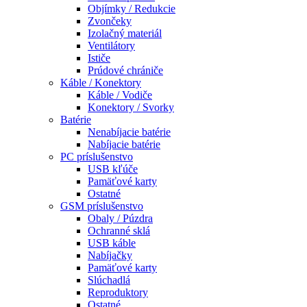
Objímky / Redukcie
Zvončeky
Izolačný materiál
Ventilátory
Ističe
Prúdové chrániče
Káble / Konektory
Káble / Vodiče
Konektory / Svorky
Batérie
Nenabíjacie batérie
Nabíjacie batérie
PC príslušenstvo
USB kľúče
Pamäťové karty
Ostatné
GSM príslušenstvo
Obaly / Púzdra
Ochranné sklá
USB káble
Nabíjačky
Pamäťové karty
Slúchadlá
Reproduktory
Ostatné