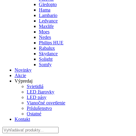
Gledopto
Hama
Lambario
Ledvance
Maxlife
Moes
Nedes
Philips HUE
Rabalux
Skydance
Solight
Somfy
Novinky
Akcie
Výpredaj
Svietidlá
LED žiarovky
LED pásy
Vianočné osvetlenie
Príslušenstvo
Ostatné
Kontakt
Hladať