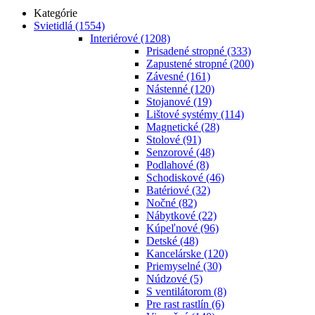
Kategórie
Svietidlá
(1554)
Interiérové
(1208)
Prisadené stropné
(333)
Zapustené stropné
(200)
Závesné
(161)
Nástenné
(120)
Stojanové
(19)
Lištové systémy
(114)
Magnetické
(28)
Stolové
(91)
Senzorové
(48)
Podlahové
(8)
Schodiskové
(46)
Batériové
(32)
Nočné
(82)
Nábytkové
(22)
Kúpeľnové
(96)
Detské
(48)
Kancelárske
(120)
Priemyselné
(30)
Núdzové
(5)
S ventilátorom
(8)
Pre rast rastlín
(6)