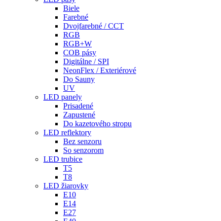
Biele
Farebné
Dvojfarebné / CCT
RGB
RGB+W
COB pásy
Digitálne / SPI
NeonFlex / Exteriérové
Do Sauny
UV
LED panely
Prisadené
Zapustené
Do kazetového stropu
LED reflektory
Bez senzoru
So senzorom
LED trubice
T5
T8
LED žiarovky
E10
E14
E27