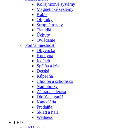
Koľajnicové systémy
Magnetické systémy
Káble
Objímky
Stropné rozety
Tienidlá
Úchyty
Ovládanie
Podľa miestností
Obývačka
Kuchyňa
Jedáleň
Spálňa a izba
Detská
Kúpeľňa
Chodba a schodisko
Nad obrazy
Záhrada a terasa
Dieľňa a garáž
Kancelária
Predajňa
Sklad a hala
Wellness
LED
LED pásy