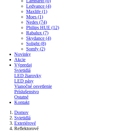
Lambario (0)
Ledvance (4)
Maxlife (1)
Moes (1)
Nedes (74)
Philips HUE (12)
Rabalux (7)
Skydance (4)
Solight (8)
Somfy (2)
Novinky
Akcie
Výpredaj
Svietidlá
LED žiarovky
LED pásy
Vianočné osvetlenie
Príslušenstvo
Ostatné
Kontakt
Domov
Svietidlá
Exteriérové
Reflektorové