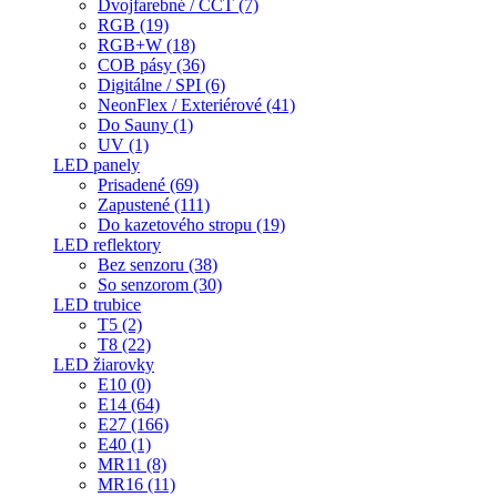
Dvojfarebné / CCT (7)
RGB (19)
RGB+W (18)
COB pásy (36)
Digitálne / SPI (6)
NeonFlex / Exteriérové (41)
Do Sauny (1)
UV (1)
LED panely
Prisadené (69)
Zapustené (111)
Do kazetového stropu (19)
LED reflektory
Bez senzoru (38)
So senzorom (30)
LED trubice
T5 (2)
T8 (22)
LED žiarovky
E10 (0)
E14 (64)
E27 (166)
E40 (1)
MR11 (8)
MR16 (11)