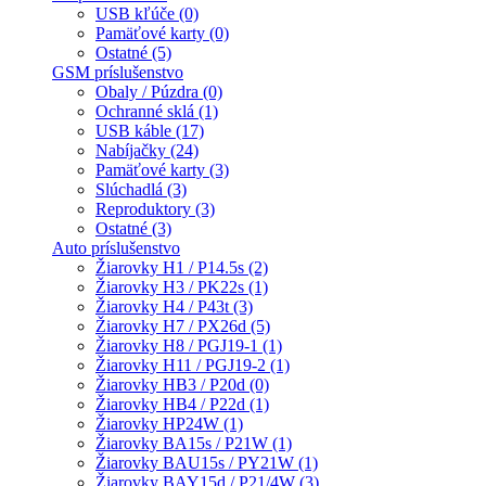
USB kľúče (0)
Pamäťové karty (0)
Ostatné (5)
GSM príslušenstvo
Obaly / Púzdra (0)
Ochranné sklá (1)
USB káble (17)
Nabíjačky (24)
Pamäťové karty (3)
Slúchadlá (3)
Reproduktory (3)
Ostatné (3)
Auto príslušenstvo
Žiarovky H1 / P14.5s (2)
Žiarovky H3 / PK22s (1)
Žiarovky H4 / P43t (3)
Žiarovky H7 / PX26d (5)
Žiarovky H8 / PGJ19-1 (1)
Žiarovky H11 / PGJ19-2 (1)
Žiarovky HB3 / P20d (0)
Žiarovky HB4 / P22d (1)
Žiarovky HP24W (1)
Žiarovky BA15s / P21W (1)
Žiarovky BAU15s / PY21W (1)
Žiarovky BAY15d / P21/4W (3)