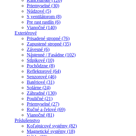
Kancelárske (120)
Priemyselné (30)
Núdzové (5)
S ventilátorom (8)
Pre rast rastlín (6)
Vianočné (140)
Exteriérové
Prisadené stropné (76)
Zapustené stropné (35)
Závesné (6)
Nástenné / Fasádne (102)
Stĺpikové (10)
Pochôdzne (8)
Reflektorové (64)
Senzorové (46)
Batériové (31)
Solárne (24)
Záhradné (130)
Pouličné (21)
Priemyselné (27)
Ručné a čelové (69)
Vianočné (81)
Príslušenstvo
Koľajnicové systémy (82)
Magnetické systémy (18)