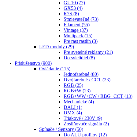
GU10
(77)
GX53
(4)
R7S
(8)
Stmievateľné
(73)
Filament
(55)
Vintage
(37)
Multipack
(15)
Pre rast rastlín
(3)
LED moduly
(29)
Pre svetelné reklamy
(21)
Do svietidiel
(8)
Príslušenstvo
(900)
Ovládanie
(115)
Jednofarebné
(80)
Dvojfarebné / CCT
(23)
RGB
(25)
RGB+W
(23)
RGB+WW+CW / RBG+CCT
(13)
Mechanické
(4)
DALI
(1)
DMX
(4)
Triakové / 230V
(9)
Zosilňovače signálu
(2)
Spínače / Senzory
(50)
Do ALU profilov
(12)