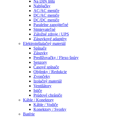
Na DIN lištu
Nabíjačky
AC/AC meniče
DC/AC meniče
DC/DC meniče
Paralelne zapojiteľné
Stmievateľné
Záložné zdroje / UPS
Zásuvkové adaptéry
Elektroinštalačný materiál
Spínače
Zásuvky
Predlžovačky / Flexo šnúry
Senzory
Časové spínače
Objímky / Redukcie
Zvončeky
Izolačný materiál
Ventilátory
Ističe
Prúdové chrániče
Káble / Konektory
Káble / Vodiče
Konektory / Svorky
Batérie