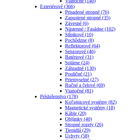
Vianočné
(140)
Exteriérové
(366)
Prisadené stropné
(76)
Zapustené stropné
(35)
Závesné
(6)
Nástenné / Fasádne
(102)
Stĺpikové
(10)
Pochôdzne
(8)
Reflektorové
(64)
Senzorové
(46)
Batériové
(31)
Solárne
(24)
Záhradné
(130)
Pouličné
(21)
Priemyselné
(27)
Ručné a čelové
(69)
Vianočné
(81)
Príslušenstvo
(178)
Koľajnicové systémy
(82)
Magnetické systémy
(18)
Káble
(20)
Objímky
(40)
Stropné rozety
(26)
Tienidlá
(29)
Úchyty
(58)