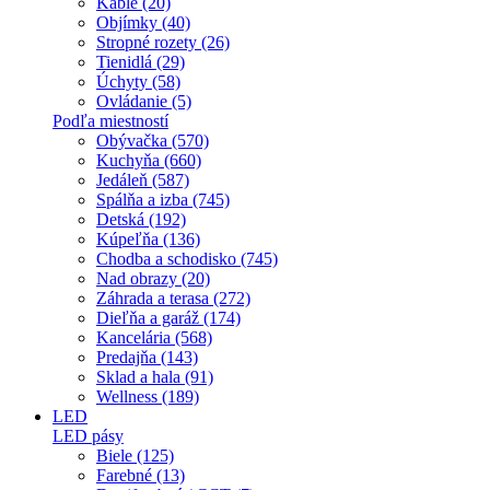
Káble (20)
Objímky (40)
Stropné rozety (26)
Tienidlá (29)
Úchyty (58)
Ovládanie (5)
Podľa miestností
Obývačka (570)
Kuchyňa (660)
Jedáleň (587)
Spálňa a izba (745)
Detská (192)
Kúpeľňa (136)
Chodba a schodisko (745)
Nad obrazy (20)
Záhrada a terasa (272)
Dieľňa a garáž (174)
Kancelária (568)
Predajňa (143)
Sklad a hala (91)
Wellness (189)
LED
LED pásy
Biele (125)
Farebné (13)