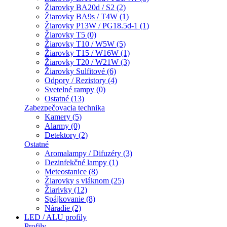
Žiarovky BA20d / S2 (2)
Žiarovky BA9s / T4W (1)
Žiarovky P13W / PG18.5d-1 (1)
Žiarovky T5 (0)
Žiarovky T10 / W5W (5)
Žiarovky T15 / W16W (1)
Žiarovky T20 / W21W (3)
Žiarovky Sulfitové (6)
Odpory / Rezistory (4)
Svetelné rampy (0)
Ostatné (13)
Zabezpečovacia technika
Kamery (5)
Alarmy (0)
Detektory (2)
Ostatné
Aromalampy / Difuzéry (3)
Dezinfekčné lampy (1)
Meteostanice (8)
Žiarovky s vláknom (25)
Žiarivky (12)
Spájkovanie (8)
Náradie (2)
LED / ALU profily
Profily