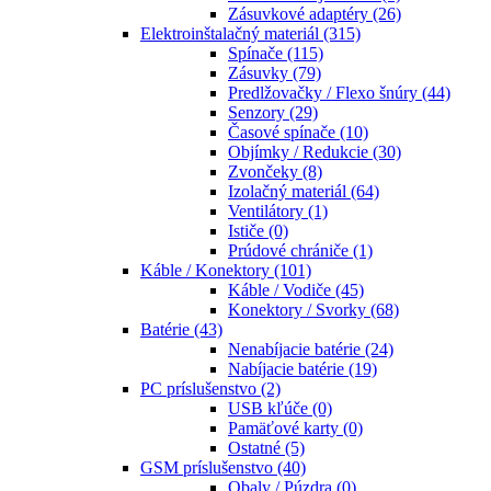
Zásuvkové adaptéry
(26)
Elektroinštalačný materiál
(315)
Spínače
(115)
Zásuvky
(79)
Predlžovačky / Flexo šnúry
(44)
Senzory
(29)
Časové spínače
(10)
Objímky / Redukcie
(30)
Zvončeky
(8)
Izolačný materiál
(64)
Ventilátory
(1)
Ističe
(0)
Prúdové chrániče
(1)
Káble / Konektory
(101)
Káble / Vodiče
(45)
Konektory / Svorky
(68)
Batérie
(43)
Nenabíjacie batérie
(24)
Nabíjacie batérie
(19)
PC príslušenstvo
(2)
USB kľúče
(0)
Pamäťové karty
(0)
Ostatné
(5)
GSM príslušenstvo
(40)
Obaly / Púzdra
(0)