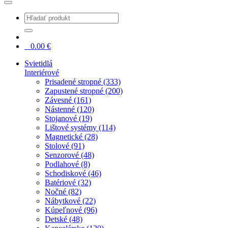
0
0.00
€
Svietidlá
Interiérové
Prisadené stropné (333)
Zapustené stropné (200)
Závesné (161)
Nástenné (120)
Stojanové (19)
Lištové systémy (114)
Magnetické (28)
Stolové (91)
Senzorové (48)
Podlahové (8)
Schodiskové (46)
Batériové (32)
Nočné (82)
Nábytkové (22)
Kúpeľnové (96)
Detské (48)