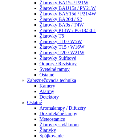
Žiarovky BA15s / P21W
Žiarovky BAU15s / PY21W
Žiarovky BAY15d / P21/4W
Žiarovky BA20d / S2
Žiarovky BA9s / T4W
Žiarovky P13W / PG18.5d-1
Žiarovky T5
Žiarovky T10 / W5W
Žiarovky T15 / W16W
Žiarovky T20 / W21W
Žiarovky Sulfitové
Odpory / Rezistory
Svetelné rampy
Ostatné
Zabezpečovacia technika
Kamery
Alarmy
Detektory
Ostatné
Aromalampy / Difuzéry
Dezinfekčné lampy
Meteostanice
Žiarovky s vláknom
Žiarivky
Spájkovanie