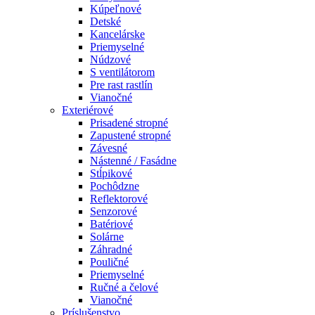
Kúpeľnové
Detské
Kancelárske
Priemyselné
Núdzové
S ventilátorom
Pre rast rastlín
Vianočné
Exteriérové
Prisadené stropné
Zapustené stropné
Závesné
Nástenné / Fasádne
Stĺpikové
Pochôdzne
Reflektorové
Senzorové
Batériové
Solárne
Záhradné
Pouličné
Priemyselné
Ručné a čelové
Vianočné
Príslušenstvo