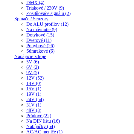
DMX (4)
Triakové / 230V (9)
Zosilňovače signálu (2)
Spínače / Senzory
Do ALU profilov (12)
Na mávnutie (9)
Dotykové (15)
Dverové (11)
Pohybové (26)
Súmrakové (6)
Napájacie zdroje
5V (6)
6V (2)
9V (5)
12V (52)
14V (0)
15V (1)
19V (1)
24V (54)
31V (1)
48V (8)
Prúdové (22)
Na DIN lištu (16)
Nabíjačky (54)
AC/AC meniče (1)