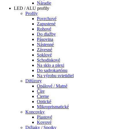
Náradie
LED / ALU profily
Profily
Povrchové
Zapustené
Rohové
Do dlažby
Pásovina
Nástenné
Závesné
Soklové
Schodiskové
Na sklo a plexi
Do sadrokartónu
Na výrobu svietidiel
Difúzory
Opálové / Matné
Číre
Čierne
Optické
Mikroprismatické
Koncovky
Plastové
Kovové
Držiaky / Spojky