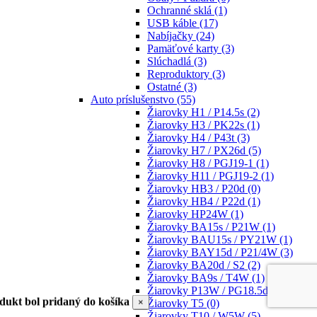
Ochranné sklá
(1)
USB káble
(17)
Nabíjačky
(24)
Pamäťové karty
(3)
Slúchadlá
(3)
Reproduktory
(3)
Ostatné
(3)
Auto príslušenstvo
(55)
Žiarovky H1 / P14.5s
(2)
Žiarovky H3 / PK22s
(1)
Žiarovky H4 / P43t
(3)
Žiarovky H7 / PX26d
(5)
Žiarovky H8 / PGJ19-1
(1)
Žiarovky H11 / PGJ19-2
(1)
Žiarovky HB3 / P20d
(0)
Žiarovky HB4 / P22d
(1)
Žiarovky HP24W
(1)
Žiarovky BA15s / P21W
(1)
Žiarovky BAU15s / PY21W
(1)
Žiarovky BAY15d / P21/4W
(3)
Žiarovky BA20d / S2
(2)
Žiarovky BA9s / T4W
(1)
Žiarovky P13W / PG18.5d-1
(1)
dukt bol pridaný do košíka
×
Žiarovky T5
(0)
Žiarovky T10 / W5W
(5)