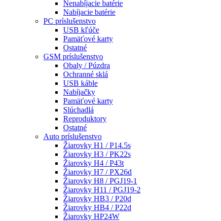
Nenabíjacie batérie
Nabíjacie batérie
PC príslušenstvo
USB kľúče
Pamäťové karty
Ostatné
GSM príslušenstvo
Obaly / Púzdra
Ochranné sklá
USB káble
Nabíjačky
Pamäťové karty
Slúchadlá
Reproduktory
Ostatné
Auto príslušenstvo
Žiarovky H1 / P14.5s
Žiarovky H3 / PK22s
Žiarovky H4 / P43t
Žiarovky H7 / PX26d
Žiarovky H8 / PGJ19-1
Žiarovky H11 / PGJ19-2
Žiarovky HB3 / P20d
Žiarovky HB4 / P22d
Žiarovky HP24W