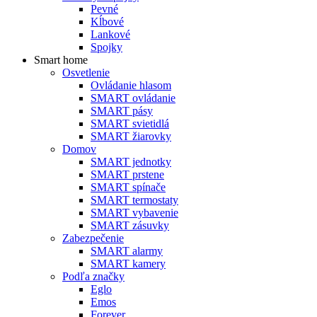
Pevné
Kĺbové
Lankové
Spojky
Smart home
Osvetlenie
Ovládanie hlasom
SMART ovládanie
SMART pásy
SMART svietidlá
SMART žiarovky
Domov
SMART jednotky
SMART prstene
SMART spínače
SMART termostaty
SMART vybavenie
SMART zásuvky
Zabezpečenie
SMART alarmy
SMART kamery
Podľa značky
Eglo
Emos
Forever