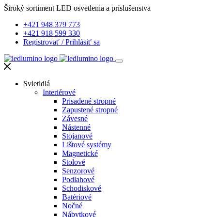
Široký sortiment LED osvetlenia a príslušenstva
+421 948 379 773
+421 918 599 330
Registrovať
/
Prihlásiť sa
Svietidlá
Interiérové
Prisadené stropné
Zapustené stropné
Závesné
Nástenné
Stojanové
Lištové systémy
Magnetické
Stolové
Senzorové
Podlahové
Schodiskové
Batériové
Nočné
Nábytkové