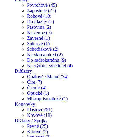
Povrchové (45)
Zapustené (22)
Rohové (18)
Do dlažby (1)
Pásovina (2)
Nástenné (5)
Závesné (1)
Soklové (1)
Schodiskové (2)
Na sklo a plexi (2)
Do sadrokartónu (9)
Na výrobu svietidiel (4)
Difúzory
Opálové / Matné (34)
Číre (7)
Čierne (4)
Optické (1)
Mikroprismatické (1)
Koncovky
Plastové (61)
Kovové (18)
Držiaky / Spojky
Pevné (25)
Kĺbové (2)