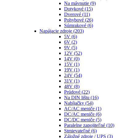
Na mávnutie
(9)
Dotykové
(15)
Dverové
(11)
Pohybové
(26)
Súmrakové
(6)
Napájacie zdroje
(203)
5V
(6)
6V
(2)
9V
(5)
12V
(52)
14V
(0)
15V
(1)
19V
(1)
24V
(54)
31V
(1)
48V
(8)
Prúdové
(22)
Na DIN lištu
(16)
Nabíjačky
(54)
AC/AC meniče
(1)
DC/AC meniče
(6)
DC/DC meniče
(5)
Paralelne zapojiteľné
(10)
Stmievateľné
(6)
Záložné zdroje / UPS
(3)