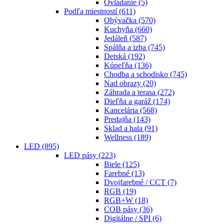
Ovládanie
(5)
Podľa miestností
(611)
Obývačka
(570)
Kuchyňa
(660)
Jedáleň
(587)
Spálňa a izba
(745)
Detská
(192)
Kúpeľňa
(136)
Chodba a schodisko
(745)
Nad obrazy
(20)
Záhrada a terasa
(272)
Dieľňa a garáž
(174)
Kancelária
(568)
Predajňa
(143)
Sklad a hala
(91)
Wellness
(189)
LED
(895)
LED pásy
(223)
Biele
(125)
Farebné
(13)
Dvojfarebné / CCT
(7)
RGB
(19)
RGB+W
(18)
COB pásy
(36)
Digitálne / SPI
(6)