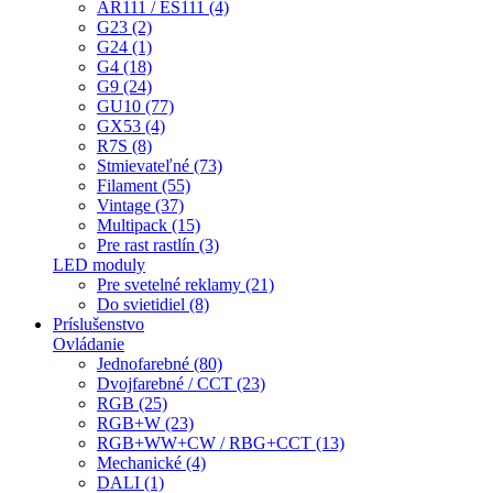
AR111 / ES111 (4)
G23 (2)
G24 (1)
G4 (18)
G9 (24)
GU10 (77)
GX53 (4)
R7S (8)
Stmievateľné (73)
Filament (55)
Vintage (37)
Multipack (15)
Pre rast rastlín (3)
LED moduly
Pre svetelné reklamy (21)
Do svietidiel (8)
Príslušenstvo
Ovládanie
Jednofarebné (80)
Dvojfarebné / CCT (23)
RGB (25)
RGB+W (23)
RGB+WW+CW / RBG+CCT (13)
Mechanické (4)
DALI (1)