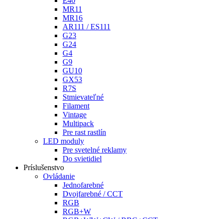
E40
MR11
MR16
AR111 / ES111
G23
G24
G4
G9
GU10
GX53
R7S
Stmievateľné
Filament
Vintage
Multipack
Pre rast rastlín
LED moduly
Pre svetelné reklamy
Do svietidiel
Príslušenstvo
Ovládanie
Jednofarebné
Dvojfarebné / CCT
RGB
RGB+W