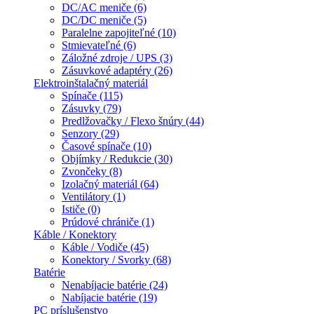
DC/AC meniče (6)
DC/DC meniče (5)
Paralelne zapojiteľné (10)
Stmievateľné (6)
Záložné zdroje / UPS (3)
Zásuvkové adaptéry (26)
Elektroinštalačný materiál
Spínače (115)
Zásuvky (79)
Predlžovačky / Flexo šnúry (44)
Senzory (29)
Časové spínače (10)
Objímky / Redukcie (30)
Zvončeky (8)
Izolačný materiál (64)
Ventilátory (1)
Ističe (0)
Prúdové chrániče (1)
Káble / Konektory
Káble / Vodiče (45)
Konektory / Svorky (68)
Batérie
Nenabíjacie batérie (24)
Nabíjacie batérie (19)
PC príslušenstvo