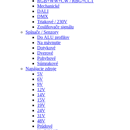
RGB+WW+CW / RBG+CCT
Mechanické
DALI
DMX
Triakové / 230V
Zosilňovače signálu
Spínače / Senzory
Do ALU profilov
Na mávnutie
Dotykové
Dverové
Pohybové
Súmrakové
Napájacie zdroje
5V
6V
9V
12V
14V
15V
19V
24V
31V
48V
Prúdové