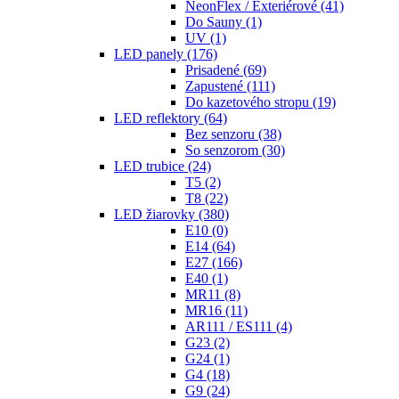
NeonFlex / Exteriérové
(41)
Do Sauny
(1)
UV
(1)
LED panely
(176)
Prisadené
(69)
Zapustené
(111)
Do kazetového stropu
(19)
LED reflektory
(64)
Bez senzoru
(38)
So senzorom
(30)
LED trubice
(24)
T5
(2)
T8
(22)
LED žiarovky
(380)
E10
(0)
E14
(64)
E27
(166)
E40
(1)
MR11
(8)
MR16
(11)
AR111 / ES111
(4)
G23
(2)
G24
(1)
G4
(18)
G9
(24)