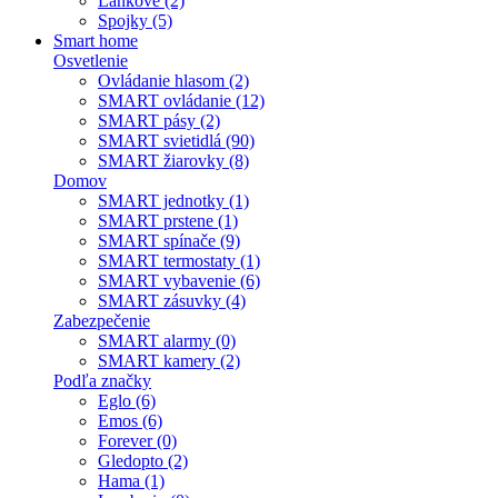
Lankové (2)
Spojky (5)
Smart home
Osvetlenie
Ovládanie hlasom (2)
SMART ovládanie (12)
SMART pásy (2)
SMART svietidlá (90)
SMART žiarovky (8)
Domov
SMART jednotky (1)
SMART prstene (1)
SMART spínače (9)
SMART termostaty (1)
SMART vybavenie (6)
SMART zásuvky (4)
Zabezpečenie
SMART alarmy (0)
SMART kamery (2)
Podľa značky
Eglo (6)
Emos (6)
Forever (0)
Gledopto (2)
Hama (1)