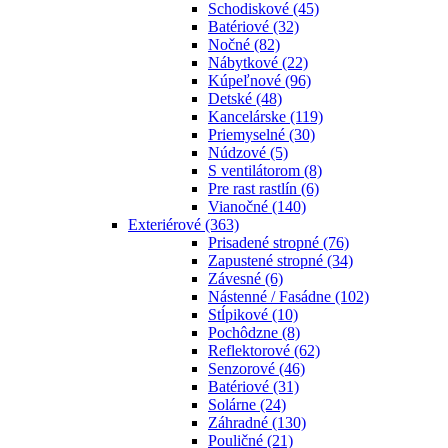
Schodiskové
(45)
Batériové
(32)
Nočné
(82)
Nábytkové
(22)
Kúpeľnové
(96)
Detské
(48)
Kancelárske
(119)
Priemyselné
(30)
Núdzové
(5)
S ventilátorom
(8)
Pre rast rastlín
(6)
Vianočné
(140)
Exteriérové
(363)
Prisadené stropné
(76)
Zapustené stropné
(34)
Závesné
(6)
Nástenné / Fasádne
(102)
Stĺpikové
(10)
Pochôdzne
(8)
Reflektorové
(62)
Senzorové
(46)
Batériové
(31)
Solárne
(24)
Záhradné
(130)
Pouličné
(21)