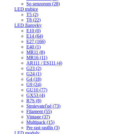
So senzorom (28)
LED trubice
T5 (2)
T8 (22)
LED žiarovky
E10 (0)
E14 (64)
E27 (166)
E40 (1)
MR11 (8)
MR16 (11)
AR111 / ES111 (4)
G23 (2)
G24 (1)
G4 (18)
G9 (24)
GU10 (77)
GX53 (4)
R7S (8)
Stmievateľné (73)
Filament (55)
Vintage (37)
Multipack (15)
Pre rast rastlín (3)
LED moduly