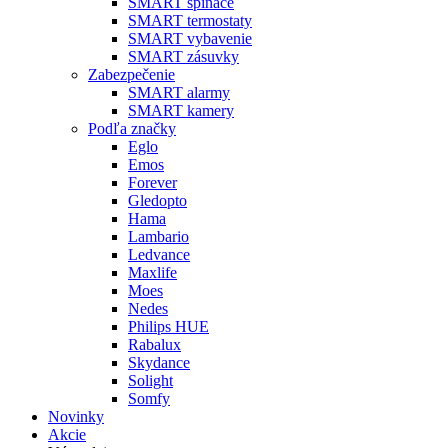
SMART spínače
SMART termostaty
SMART vybavenie
SMART zásuvky
Zabezpečenie
SMART alarmy
SMART kamery
Podľa značky
Eglo
Emos
Forever
Gledopto
Hama
Lambario
Ledvance
Maxlife
Moes
Nedes
Philips HUE
Rabalux
Skydance
Solight
Somfy
Novinky
Akcie