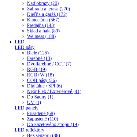
Nad obrazy (20)
Záhrada a terasa (270)
Dieľňa a garáž (172)
Kancelária (567)
Predajňa (143)
Sklad a hala (89)
Wellness (188)
LED
LED pásy
Biele (125)
Farebné (13)
Dvojfarebné / CCT (7)
RGB (19)
RGB+W (18)
COB pásy (36)
Digitálne / SPI (6)
NeonFlex / Exteriérové (41)
Do Sauny (1)
UV (1)
LED panely
Prisadené (68)
Zapustené (110)
Do kazetového stropu (19)
LED reflektory
Bez senzoru (38)