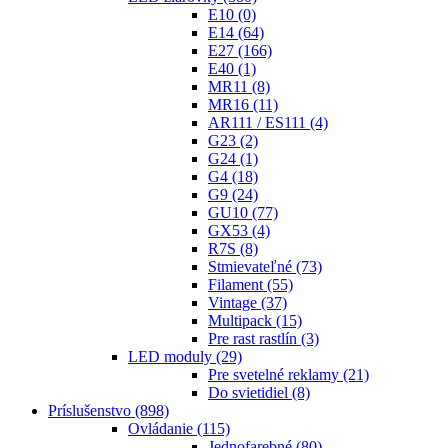
E10
(0)
E14
(64)
E27
(166)
E40
(1)
MR11
(8)
MR16
(11)
AR111 / ES111
(4)
G23
(2)
G24
(1)
G4
(18)
G9
(24)
GU10
(77)
GX53
(4)
R7S
(8)
Stmievateľné
(73)
Filament
(55)
Vintage
(37)
Multipack
(15)
Pre rast rastlín
(3)
LED moduly
(29)
Pre svetelné reklamy
(21)
Do svietidiel
(8)
Príslušenstvo
(898)
Ovládanie
(115)
Jednofarebné
(80)