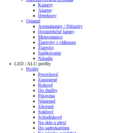
Kamery
Alarmy
Detektory
Ostatné
Aromalampy / Difuzéry
Dezinfekčné lampy
Meteostanice
Žiarovky s vláknom
Žiarivky
Spájkovanie
Náradie
LED / ALU profily
Profily
Povrchové
Zapustené
Rohové
Do dlažby
Pásovina
Nástenné
Závesné
Soklové
Schodiskové
Na sklo a plexi
Do sadrokartónu