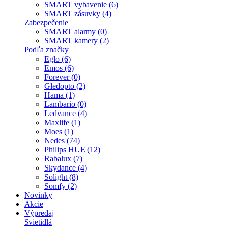
SMART vybavenie (6)
SMART zásuvky (4)
Zabezpečenie
SMART alarmy (0)
SMART kamery (2)
Podľa značky
Eglo (6)
Emos (6)
Forever (0)
Gledopto (2)
Hama (1)
Lambario (0)
Ledvance (4)
Maxlife (1)
Moes (1)
Nedes (74)
Philips HUE (12)
Rabalux (7)
Skydance (4)
Solight (8)
Somfy (2)
Novinky
Akcie
Výpredaj
Svietidlá