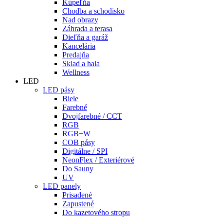
Kúpeľňa
Chodba a schodisko
Nad obrazy
Záhrada a terasa
Dieľňa a garáž
Kancelária
Predajňa
Sklad a hala
Wellness
LED
LED pásy
Biele
Farebné
Dvojfarebné / CCT
RGB
RGB+W
COB pásy
Digitálne / SPI
NeonFlex / Exteriérové
Do Sauny
UV
LED panely
Prisadené
Zapustené
Do kazetového stropu