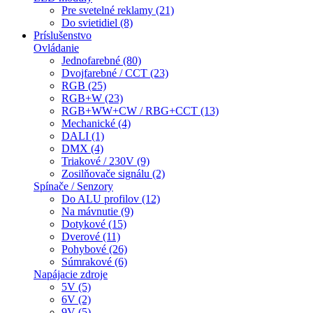
Pre svetelné reklamy (21)
Do svietidiel (8)
Príslušenstvo
Ovládanie
Jednofarebné (80)
Dvojfarebné / CCT (23)
RGB (25)
RGB+W (23)
RGB+WW+CW / RBG+CCT (13)
Mechanické (4)
DALI (1)
DMX (4)
Triakové / 230V (9)
Zosilňovače signálu (2)
Spínače / Senzory
Do ALU profilov (12)
Na mávnutie (9)
Dotykové (15)
Dverové (11)
Pohybové (26)
Súmrakové (6)
Napájacie zdroje
5V (5)
6V (2)
9V (5)