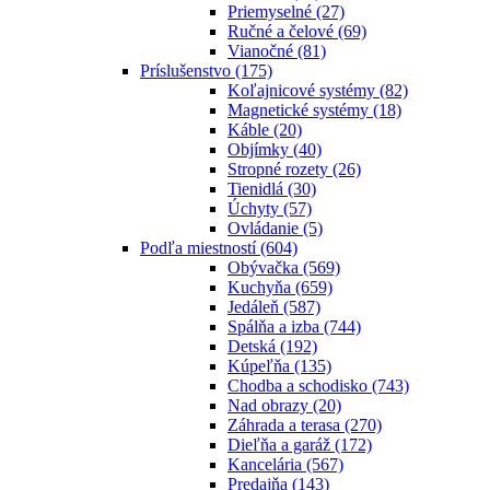
Priemyselné
(27)
Ručné a čelové
(69)
Vianočné
(81)
Príslušenstvo
(175)
Koľajnicové systémy
(82)
Magnetické systémy
(18)
Káble
(20)
Objímky
(40)
Stropné rozety
(26)
Tienidlá
(30)
Úchyty
(57)
Ovládanie
(5)
Podľa miestností
(604)
Obývačka
(569)
Kuchyňa
(659)
Jedáleň
(587)
Spálňa a izba
(744)
Detská
(192)
Kúpeľňa
(135)
Chodba a schodisko
(743)
Nad obrazy
(20)
Záhrada a terasa
(270)
Dieľňa a garáž
(172)
Kancelária
(567)
Predajňa
(143)