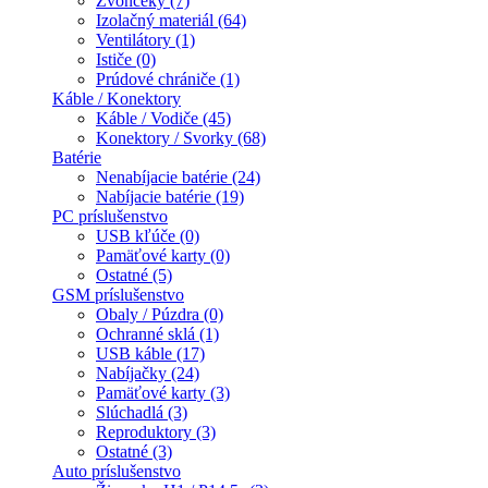
Zvončeky (7)
Izolačný materiál (64)
Ventilátory (1)
Ističe (0)
Prúdové chrániče (1)
Káble / Konektory
Káble / Vodiče (45)
Konektory / Svorky (68)
Batérie
Nenabíjacie batérie (24)
Nabíjacie batérie (19)
PC príslušenstvo
USB kľúče (0)
Pamäťové karty (0)
Ostatné (5)
GSM príslušenstvo
Obaly / Púzdra (0)
Ochranné sklá (1)
USB káble (17)
Nabíjačky (24)
Pamäťové karty (3)
Slúchadlá (3)
Reproduktory (3)
Ostatné (3)
Auto príslušenstvo