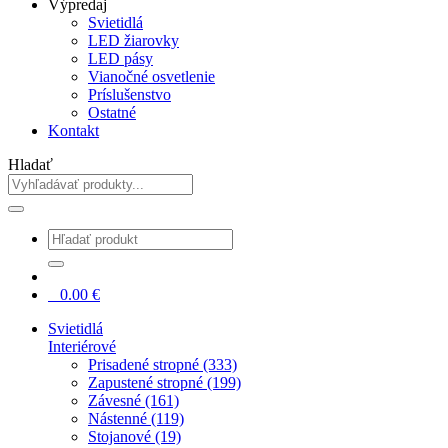
Výpredaj
Svietidlá
LED žiarovky
LED pásy
Vianočné osvetlenie
Príslušenstvo
Ostatné
Kontakt
Hladať
0
0.00
€
Svietidlá
Interiérové
Prisadené stropné (333)
Zapustené stropné (199)
Závesné (161)
Nástenné (119)
Stojanové (19)