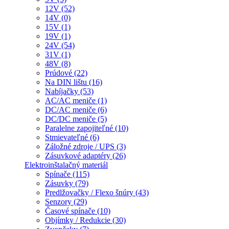
12V (52)
14V (0)
15V (1)
19V (1)
24V (54)
31V (1)
48V (8)
Prúdové (22)
Na DIN lištu (16)
Nabíjačky (53)
AC/AC meniče (1)
DC/AC meniče (6)
DC/DC meniče (5)
Paralelne zapojiteľné (10)
Stmievateľné (6)
Záložné zdroje / UPS (3)
Zásuvkové adaptéry (26)
Elektroinštalačný materiál
Spínače (115)
Zásuvky (79)
Predlžovačky / Flexo šnúry (43)
Senzory (29)
Časové spínače (10)
Objímky / Redukcie (30)