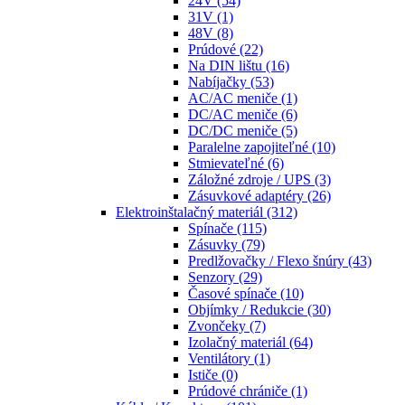
24V
(54)
31V
(1)
48V
(8)
Prúdové
(22)
Na DIN lištu
(16)
Nabíjačky
(53)
AC/AC meniče
(1)
DC/AC meniče
(6)
DC/DC meniče
(5)
Paralelne zapojiteľné
(10)
Stmievateľné
(6)
Záložné zdroje / UPS
(3)
Zásuvkové adaptéry
(26)
Elektroinštalačný materiál
(312)
Spínače
(115)
Zásuvky
(79)
Predlžovačky / Flexo šnúry
(43)
Senzory
(29)
Časové spínače
(10)
Objímky / Redukcie
(30)
Zvončeky
(7)
Izolačný materiál
(64)
Ventilátory
(1)
Ističe
(0)
Prúdové chrániče
(1)