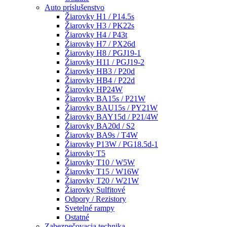
Auto príslušenstvo
Žiarovky H1 / P14.5s
Žiarovky H3 / PK22s
Žiarovky H4 / P43t
Žiarovky H7 / PX26d
Žiarovky H8 / PGJ19-1
Žiarovky H11 / PGJ19-2
Žiarovky HB3 / P20d
Žiarovky HB4 / P22d
Žiarovky HP24W
Žiarovky BA15s / P21W
Žiarovky BAU15s / PY21W
Žiarovky BAY15d / P21/4W
Žiarovky BA20d / S2
Žiarovky BA9s / T4W
Žiarovky P13W / PG18.5d-1
Žiarovky T5
Žiarovky T10 / W5W
Žiarovky T15 / W16W
Žiarovky T20 / W21W
Žiarovky Sulfitové
Odpory / Rezistory
Svetelné rampy
Ostatné
Zabezpečovacia technika