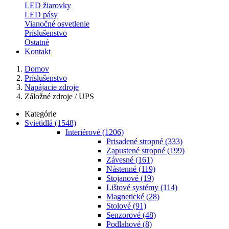
LED žiarovky
LED pásy
Vianočné osvetlenie
Príslušenstvo
Ostatné
Kontakt
Domov
Príslušenstvo
Napájacie zdroje
Záložné zdroje / UPS
Kategórie
Svietidlá
(1548)
Interiérové
(1206)
Prisadené stropné
(333)
Zapustené stropné
(199)
Závesné
(161)
Nástenné
(119)
Stojanové
(19)
Lištové systémy
(114)
Magnetické
(28)
Stolové
(91)
Senzorové
(48)
Podlahové
(8)