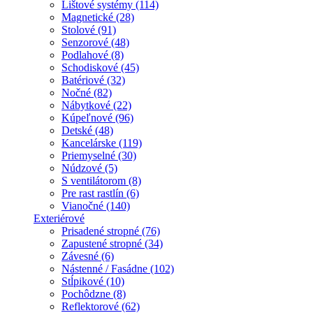
Lištové systémy (114)
Magnetické (28)
Stolové (91)
Senzorové (48)
Podlahové (8)
Schodiskové (45)
Batériové (32)
Nočné (82)
Nábytkové (22)
Kúpeľnové (96)
Detské (48)
Kancelárske (119)
Priemyselné (30)
Núdzové (5)
S ventilátorom (8)
Pre rast rastlín (6)
Vianočné (140)
Exteriérové
Prisadené stropné (76)
Zapustené stropné (34)
Závesné (6)
Nástenné / Fasádne (102)
Stĺpikové (10)
Pochôdzne (8)
Reflektorové (62)