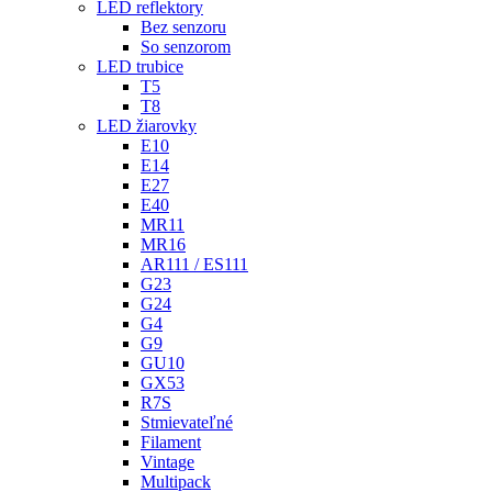
LED reflektory
Bez senzoru
So senzorom
LED trubice
T5
T8
LED žiarovky
E10
E14
E27
E40
MR11
MR16
AR111 / ES111
G23
G24
G4
G9
GU10
GX53
R7S
Stmievateľné
Filament
Vintage
Multipack