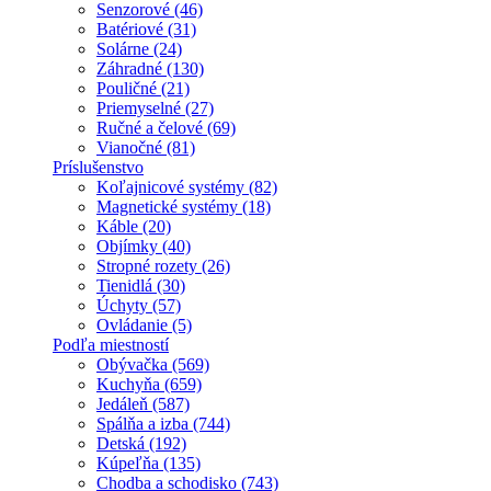
Senzorové (46)
Batériové (31)
Solárne (24)
Záhradné (130)
Pouličné (21)
Priemyselné (27)
Ručné a čelové (69)
Vianočné (81)
Príslušenstvo
Koľajnicové systémy (82)
Magnetické systémy (18)
Káble (20)
Objímky (40)
Stropné rozety (26)
Tienidlá (30)
Úchyty (57)
Ovládanie (5)
Podľa miestností
Obývačka (569)
Kuchyňa (659)
Jedáleň (587)
Spálňa a izba (744)
Detská (192)
Kúpeľňa (135)
Chodba a schodisko (743)