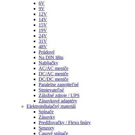
6V
9V
12V
14V
15V
19V
24V
31V
48V
Prúdové
Na DIN lištu
Nabíjačky
AC/AC meniče
DC/AC meniče
DC/DC meniče
Paralelne zapojiteľné
Stmievateľné
Záložné zdroje / UPS
Zásuvkové adaptéry
Elektroinštalačný materiál
Spínače
Zásuvky
Predlžovačky / Flexo šnúry
Senzory
Časové spínače