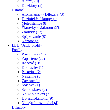
Alarmy (0)
Detektory (2)
Ostatné
Aromalampy / Difuzéry (3)
Dezinfekčné lampy (1)
Meteostanice (8)
Žiarovky s vláknom (25)
Žiarivky (12)
Spájkovanie (8)
Náradie (2)
LED / ALU profily
Profily
Povrchové (45)
Zapustené (22)
Rohové (18)
Do dlažby (1)
Pásovina (2)
Nástenné (5)
Závesné (1)
Soklové (1)
Schodiskové (2)
Na sklo a plexi (2)
Do sadrokartónu (9)
Na výrobu svietidiel (4)
Difúzory