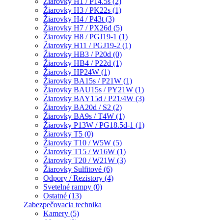
Žiarovky H1 / P14.5s (2)
Žiarovky H3 / PK22s (1)
Žiarovky H4 / P43t (3)
Žiarovky H7 / PX26d (5)
Žiarovky H8 / PGJ19-1 (1)
Žiarovky H11 / PGJ19-2 (1)
Žiarovky HB3 / P20d (0)
Žiarovky HB4 / P22d (1)
Žiarovky HP24W (1)
Žiarovky BA15s / P21W (1)
Žiarovky BAU15s / PY21W (1)
Žiarovky BAY15d / P21/4W (3)
Žiarovky BA20d / S2 (2)
Žiarovky BA9s / T4W (1)
Žiarovky P13W / PG18.5d-1 (1)
Žiarovky T5 (0)
Žiarovky T10 / W5W (5)
Žiarovky T15 / W16W (1)
Žiarovky T20 / W21W (3)
Žiarovky Sulfitové (6)
Odpory / Rezistory (4)
Svetelné rampy (0)
Ostatné (13)
Zabezpečovacia technika
Kamery (5)