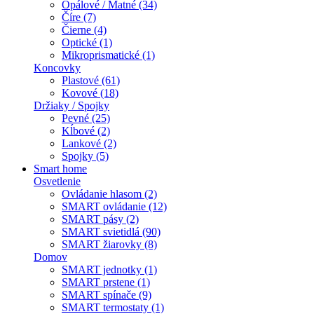
Opálové / Matné (34)
Číre (7)
Čierne (4)
Optické (1)
Mikroprismatické (1)
Koncovky
Plastové (61)
Kovové (18)
Držiaky / Spojky
Pevné (25)
Kĺbové (2)
Lankové (2)
Spojky (5)
Smart home
Osvetlenie
Ovládanie hlasom (2)
SMART ovládanie (12)
SMART pásy (2)
SMART svietidlá (90)
SMART žiarovky (8)
Domov
SMART jednotky (1)
SMART prstene (1)
SMART spínače (9)
SMART termostaty (1)