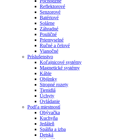
Pochôdzne
Reflektorové
Senzorové
Batériové
Solárne
Záhradné
Pouličné
Priemyselné
Ručné a čelové
Vianočné
Príslušenstvo
Koľajnicové systémy
Magnetické systémy
Káble
Objímky
Stropné rozety
Tienidlá
Úchyty
Ovládanie
Podľa miestností
Obývačka
Kuchyňa
Jedáleň
Spálňa a izba
Detská