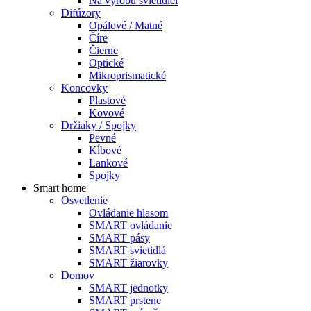
Na výrobu svietidiel
Difúzory
Opálové / Matné
Číre
Čierne
Optické
Mikroprismatické
Koncovky
Plastové
Kovové
Držiaky / Spojky
Pevné
Kĺbové
Lankové
Spojky
Smart home
Osvetlenie
Ovládanie hlasom
SMART ovládanie
SMART pásy
SMART svietidlá
SMART žiarovky
Domov
SMART jednotky
SMART prstene