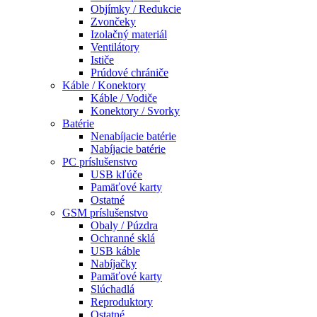
Objímky / Redukcie
Zvončeky
Izolačný materiál
Ventilátory
Ističe
Prúdové chrániče
Káble / Konektory
Káble / Vodiče
Konektory / Svorky
Batérie
Nenabíjacie batérie
Nabíjacie batérie
PC príslušenstvo
USB kľúče
Pamäťové karty
Ostatné
GSM príslušenstvo
Obaly / Púzdra
Ochranné sklá
USB káble
Nabíjačky
Pamäťové karty
Slúchadlá
Reproduktory
Ostatné