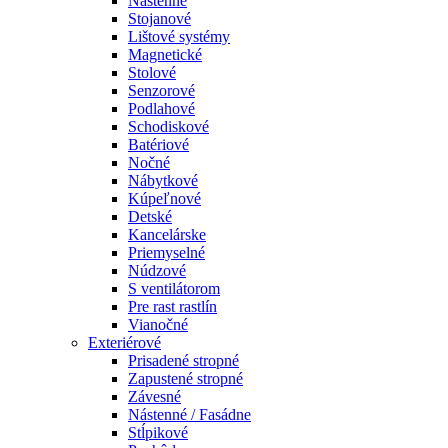
Nástenné
Stojanové
Lištové systémy
Magnetické
Stolové
Senzorové
Podlahové
Schodiskové
Batériové
Nočné
Nábytkové
Kúpeľnové
Detské
Kancelárske
Priemyselné
Núdzové
S ventilátorom
Pre rast rastlín
Vianočné
Exteriérové
Prisadené stropné
Zapustené stropné
Závesné
Nástenné / Fasádne
Stĺpikové