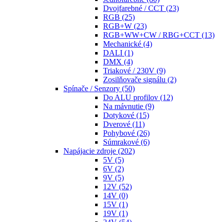
Dvojfarebné / CCT
(23)
RGB
(25)
RGB+W
(23)
RGB+WW+CW / RBG+CCT
(13)
Mechanické
(4)
DALI
(1)
DMX
(4)
Triakové / 230V
(9)
Zosilňovače signálu
(2)
Spínače / Senzory
(50)
Do ALU profilov
(12)
Na mávnutie
(9)
Dotykové
(15)
Dverové
(11)
Pohybové
(26)
Súmrakové
(6)
Napájacie zdroje
(202)
5V
(5)
6V
(2)
9V
(5)
12V
(52)
14V
(0)
15V
(1)
19V
(1)