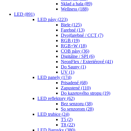
Sklad a hala
(89)
Wellness
(188)
LED
(891)
LED pásy
(223)
Biele
(125)
Farebné
(13)
Dvojfarebné / CCT
(7)
RGB
(19)
RGB+W
(18)
COB pásy
(36)
Digitálne / SPI
(6)
NeonFlex / Exteriérové
(41)
Do Sauny
(1)
UV
(1)
LED panely
(174)
Prisadené
(68)
Zapustené
(110)
Do kazetového stropu
(19)
LED reflektory
(62)
Bez senzoru
(38)
So senzorom
(28)
LED trubice
(24)
T5
(2)
T8
(22)
LED žiarovky
(380)