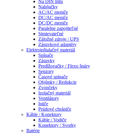
Na DIN lištu
Nabíjačky
AC/AC meniče
DC/AC meniče
DC/DC meniče
Paralelne zapojiteľné
Stmievateľné
Záložné zdroje / UPS
Zásuvkové adaptéry
Elektroinštalačný materiál
Spínače
Zásuvky
Predlžovačky / Flexo šnúry
Senzory
Časové spínače
Objímky / Redukcie
Zvončeky
Izolačný materiál
Ventilátory
Ističe
Prúdové chrániče
Káble / Konektory
Káble / Vodiče
Konektory / Svorky
Batérie