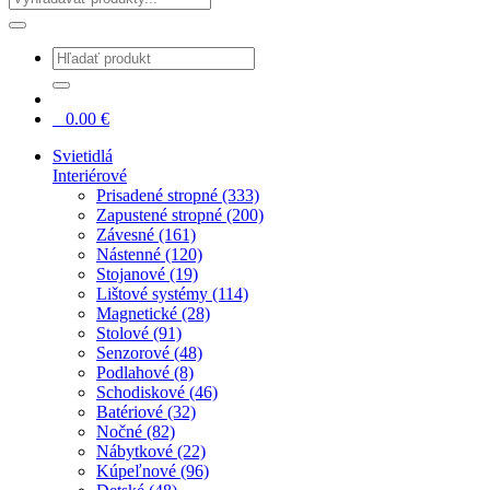
0
0.00
€
Svietidlá
Interiérové
Prisadené stropné (333)
Zapustené stropné (200)
Závesné (161)
Nástenné (120)
Stojanové (19)
Lištové systémy (114)
Magnetické (28)
Stolové (91)
Senzorové (48)
Podlahové (8)
Schodiskové (46)
Batériové (32)
Nočné (82)
Nábytkové (22)
Kúpeľnové (96)