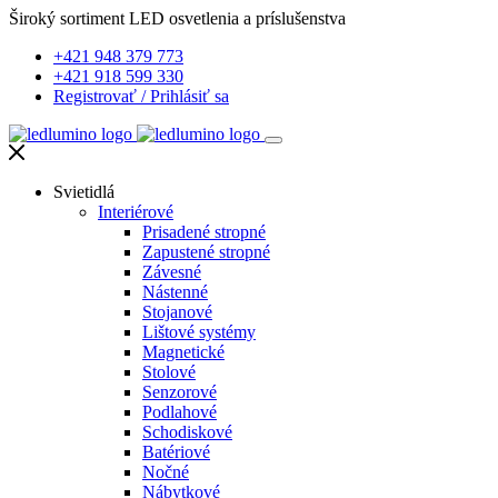
Široký sortiment LED osvetlenia a príslušenstva
+421 948 379 773
+421 918 599 330
Registrovať
/
Prihlásiť sa
Svietidlá
Interiérové
Prisadené stropné
Zapustené stropné
Závesné
Nástenné
Stojanové
Lištové systémy
Magnetické
Stolové
Senzorové
Podlahové
Schodiskové
Batériové
Nočné
Nábytkové