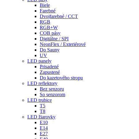
Biele
Farebné
Dvojfarebné / CCT
RGB
RGB+W
COB pásy
Digitálne / SPI
NeonFlex / Exteriérové
Do Sauny
UV
LED panely
Prisadené
Zapustené
Do kazetového stropu
LED reflektory
Bez senzoru
So senzorom
LED trubice
T5
T8
LED žiarovky
E10
E14
E27