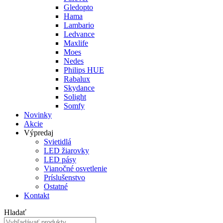
Gledopto
Hama
Lambario
Ledvance
Maxlife
Moes
Nedes
Philips HUE
Rabalux
Skydance
Solight
Somfy
Novinky
Akcie
Výpredaj
Svietidlá
LED žiarovky
LED pásy
Vianočné osvetlenie
Príslušenstvo
Ostatné
Kontakt
Hladať