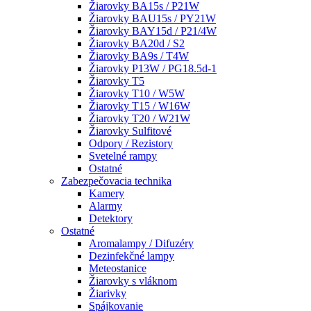
Žiarovky BA15s / P21W
Žiarovky BAU15s / PY21W
Žiarovky BAY15d / P21/4W
Žiarovky BA20d / S2
Žiarovky BA9s / T4W
Žiarovky P13W / PG18.5d-1
Žiarovky T5
Žiarovky T10 / W5W
Žiarovky T15 / W16W
Žiarovky T20 / W21W
Žiarovky Sulfitové
Odpory / Rezistory
Svetelné rampy
Ostatné
Zabezpečovacia technika
Kamery
Alarmy
Detektory
Ostatné
Aromalampy / Difuzéry
Dezinfekčné lampy
Meteostanice
Žiarovky s vláknom
Žiarivky
Spájkovanie