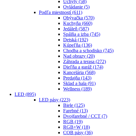
Úchyty
(58)
Ovládanie
(5)
Podľa miestností
(611)
Obývačka
(570)
Kuchyňa
(660)
Jedáleň
(587)
Spálňa a izba
(745)
Detská
(192)
Kúpeľňa
(136)
Chodba a schodisko
(745)
Nad obrazy
(20)
Záhrada a terasa
(272)
Dieľňa a garáž
(174)
Kancelária
(568)
Predajňa
(143)
Sklad a hala
(91)
Wellness
(189)
LED
(895)
LED pásy
(223)
Biele
(125)
Farebné
(13)
Dvojfarebné / CCT
(7)
RGB
(19)
RGB+W
(18)
COB pásy
(36)