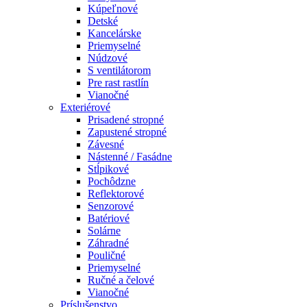
Kúpeľnové
Detské
Kancelárske
Priemyselné
Núdzové
S ventilátorom
Pre rast rastlín
Vianočné
Exteriérové
Prisadené stropné
Zapustené stropné
Závesné
Nástenné / Fasádne
Stĺpikové
Pochôdzne
Reflektorové
Senzorové
Batériové
Solárne
Záhradné
Pouličné
Priemyselné
Ručné a čelové
Vianočné
Príslušenstvo