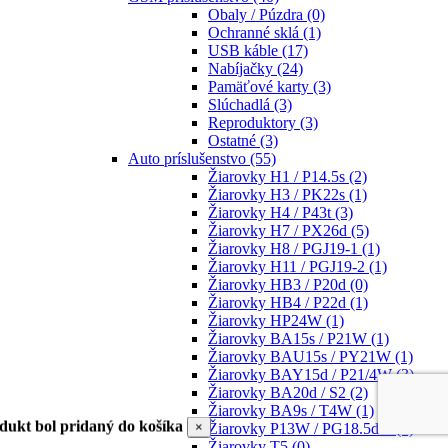
Obaly / Púzdra
(0)
Ochranné sklá
(1)
USB káble
(17)
Nabíjačky
(24)
Pamäťové karty
(3)
Slúchadlá
(3)
Reproduktory
(3)
Ostatné
(3)
Auto príslušenstvo
(55)
Žiarovky H1 / P14.5s
(2)
Žiarovky H3 / PK22s
(1)
Žiarovky H4 / P43t
(3)
Žiarovky H7 / PX26d
(5)
Žiarovky H8 / PGJ19-1
(1)
Žiarovky H11 / PGJ19-2
(1)
Žiarovky HB3 / P20d
(0)
Žiarovky HB4 / P22d
(1)
Žiarovky HP24W
(1)
Žiarovky BA15s / P21W
(1)
Žiarovky BAU15s / PY21W
(1)
Žiarovky BAY15d / P21/4W
(3)
Žiarovky BA20d / S2
(2)
Žiarovky BA9s / T4W
(1)
dukt bol pridaný do košíka
×
Žiarovky P13W / PG18.5d-1
(1)
Žiarovky T5
(0)