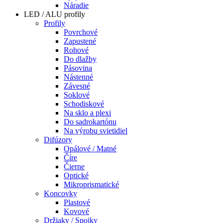
Náradie
LED / ALU profily
Profily
Povrchové
Zapustené
Rohové
Do dlažby
Pásovina
Nástenné
Závesné
Soklové
Schodiskové
Na sklo a plexi
Do sadrokartónu
Na výrobu svietidiel
Difúzory
Opálové / Matné
Číre
Čierne
Optické
Mikroprismatické
Koncovky
Plastové
Kovové
Držiaky / Spojky