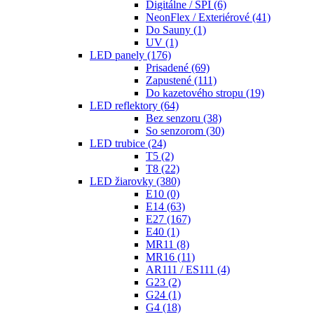
Digitálne / SPI
(6)
NeonFlex / Exteriérové
(41)
Do Sauny
(1)
UV
(1)
LED panely
(176)
Prisadené
(69)
Zapustené
(111)
Do kazetového stropu
(19)
LED reflektory
(64)
Bez senzoru
(38)
So senzorom
(30)
LED trubice
(24)
T5
(2)
T8
(22)
LED žiarovky
(380)
E10
(0)
E14
(63)
E27
(167)
E40
(1)
MR11
(8)
MR16
(11)
AR111 / ES111
(4)
G23
(2)
G24
(1)
G4
(18)