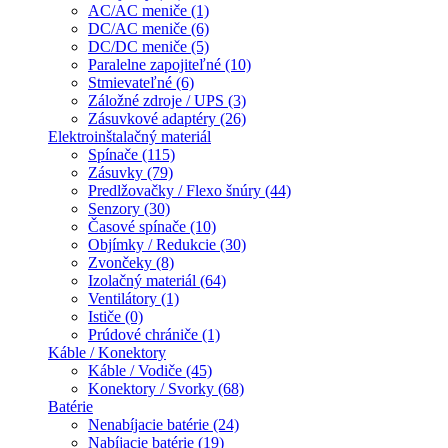
AC/AC meniče (1)
DC/AC meniče (6)
DC/DC meniče (5)
Paralelne zapojiteľné (10)
Stmievateľné (6)
Záložné zdroje / UPS (3)
Zásuvkové adaptéry (26)
Elektroinštalačný materiál
Spínače (115)
Zásuvky (79)
Predlžovačky / Flexo šnúry (44)
Senzory (30)
Časové spínače (10)
Objímky / Redukcie (30)
Zvončeky (8)
Izolačný materiál (64)
Ventilátory (1)
Ističe (0)
Prúdové chrániče (1)
Káble / Konektory
Káble / Vodiče (45)
Konektory / Svorky (68)
Batérie
Nenabíjacie batérie (24)
Nabíjacie batérie (19)