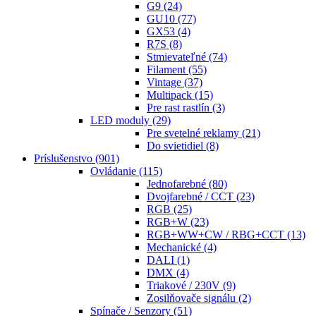
G9
(24)
GU10
(77)
GX53
(4)
R7S
(8)
Stmievateľné
(74)
Filament
(55)
Vintage
(37)
Multipack
(15)
Pre rast rastlín
(3)
LED moduly
(29)
Pre svetelné reklamy
(21)
Do svietidiel
(8)
Príslušenstvo
(901)
Ovládanie
(115)
Jednofarebné
(80)
Dvojfarebné / CCT
(23)
RGB
(25)
RGB+W
(23)
RGB+WW+CW / RBG+CCT
(13)
Mechanické
(4)
DALI
(1)
DMX
(4)
Triakové / 230V
(9)
Zosilňovače signálu
(2)
Spínače / Senzory
(51)