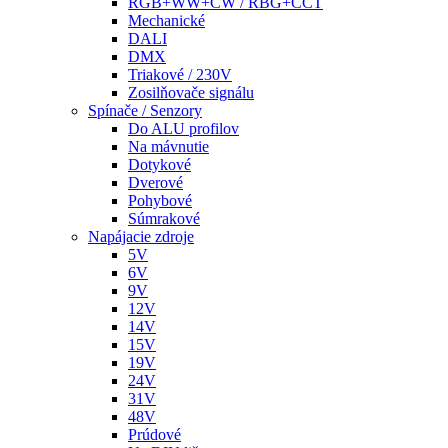
RGB+WW+CW / RBG+CCT
Mechanické
DALI
DMX
Triakové / 230V
Zosilňovače signálu
Spínače / Senzory
Do ALU profilov
Na mávnutie
Dotykové
Dverové
Pohybové
Súmrakové
Napájacie zdroje
5V
6V
9V
12V
14V
15V
19V
24V
31V
48V
Prúdové