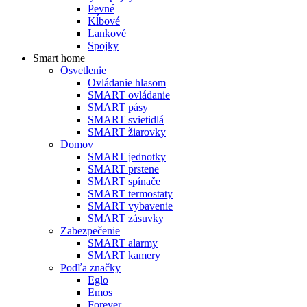
Pevné
Kĺbové
Lankové
Spojky
Smart home
Osvetlenie
Ovládanie hlasom
SMART ovládanie
SMART pásy
SMART svietidlá
SMART žiarovky
Domov
SMART jednotky
SMART prstene
SMART spínače
SMART termostaty
SMART vybavenie
SMART zásuvky
Zabezpečenie
SMART alarmy
SMART kamery
Podľa značky
Eglo
Emos
Forever