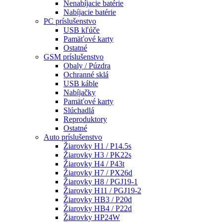
Nenabíjacie batérie
Nabíjacie batérie
PC príslušenstvo
USB kľúče
Pamäťové karty
Ostatné
GSM príslušenstvo
Obaly / Púzdra
Ochranné sklá
USB káble
Nabíjačky
Pamäťové karty
Slúchadlá
Reproduktory
Ostatné
Auto príslušenstvo
Žiarovky H1 / P14.5s
Žiarovky H3 / PK22s
Žiarovky H4 / P43t
Žiarovky H7 / PX26d
Žiarovky H8 / PGJ19-1
Žiarovky H11 / PGJ19-2
Žiarovky HB3 / P20d
Žiarovky HB4 / P22d
Žiarovky HP24W