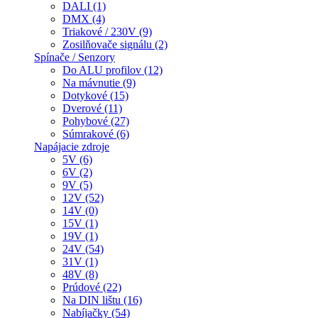
DALI (1)
DMX (4)
Triakové / 230V (9)
Zosilňovače signálu (2)
Spínače / Senzory
Do ALU profilov (12)
Na mávnutie (9)
Dotykové (15)
Dverové (11)
Pohybové (27)
Súmrakové (6)
Napájacie zdroje
5V (6)
6V (2)
9V (5)
12V (52)
14V (0)
15V (1)
19V (1)
24V (54)
31V (1)
48V (8)
Prúdové (22)
Na DIN lištu (16)
Nabíjačky (54)