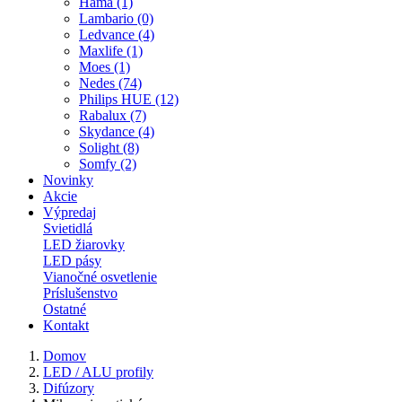
Hama (1)
Lambario (0)
Ledvance (4)
Maxlife (1)
Moes (1)
Nedes (74)
Philips HUE (12)
Rabalux (7)
Skydance (4)
Solight (8)
Somfy (2)
Novinky
Akcie
Výpredaj
Svietidlá
LED žiarovky
LED pásy
Vianočné osvetlenie
Príslušenstvo
Ostatné
Kontakt
Domov
LED / ALU profily
Difúzory