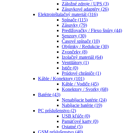
Záložné zdroje / UPS
(3)
Zásuvkové adaptéry
(26)
Elektroinštalačný materiál
(316)
Spínače
(115)
Zásuvky
(79)
Predlžovačky / Flexo šnúry
(44)
Senzory
(30)
Časové spínače
(10)
Objímky / Redukcie
(30)
Zvončeky
(8)
Izolačný materiál
(64)
Ventilátory
(1)
Ističe
(0)
Prúdové chrániče
(1)
Káble / Konektory
(101)
Káble / Vodiče
(45)
Konektory / Svorky
(68)
Batérie
(43)
Nenabíjacie batérie
(24)
Nabíjacie batérie
(19)
PC príslušenstvo
(2)
USB kľúče
(0)
Pamäťové karty
(0)
Ostatné
(5)
GSM príslušenstvo
(40)