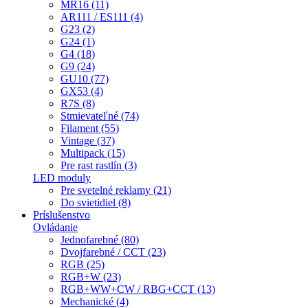
MR16 (11)
AR111 / ES111 (4)
G23 (2)
G24 (1)
G4 (18)
G9 (24)
GU10 (77)
GX53 (4)
R7S (8)
Stmievateľné (74)
Filament (55)
Vintage (37)
Multipack (15)
Pre rast rastlín (3)
LED moduly
Pre svetelné reklamy (21)
Do svietidiel (8)
Príslušenstvo
Ovládanie
Jednofarebné (80)
Dvojfarebné / CCT (23)
RGB (25)
RGB+W (23)
RGB+WW+CW / RBG+CCT (13)
Mechanické (4)