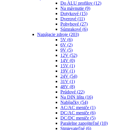
Do ALU profilov
(12)
Na mávnutie
(9)
Dotykové
(15)
Dverové
(11)
Pohybové
(27)
Súmrakové
(6)
Napájacie zdroje
(203)
5V
(6)
6V
(2)
9V
(5)
12V
(52)
14V
(0)
15V
(1)
19V
(1)
24V
(54)
31V
(1)
48V
(8)
Prúdové
(22)
Na DIN lištu
(16)
Nabíjačky
(54)
AC/AC meniče
(1)
DC/AC meniče
(6)
DC/DC meniče
(5)
Paralelne zapojiteľné
(10)
Stmievateľné
(6)