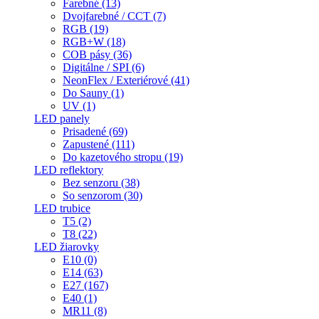
Farebné (13)
Dvojfarebné / CCT (7)
RGB (19)
RGB+W (18)
COB pásy (36)
Digitálne / SPI (6)
NeonFlex / Exteriérové (41)
Do Sauny (1)
UV (1)
LED panely
Prisadené (69)
Zapustené (111)
Do kazetového stropu (19)
LED reflektory
Bez senzoru (38)
So senzorom (30)
LED trubice
T5 (2)
T8 (22)
LED žiarovky
E10 (0)
E14 (63)
E27 (167)
E40 (1)
MR11 (8)