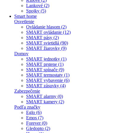
Kĺbové (2)
Lankové (2)
Spojky (5)
Smart home
Osvetlenie
Ovládanie hlasom (2)
SMART ovládanie (12)
SMART pásy (2)
SMART svietidlá (90)
SMART žiarovky (9)
Domov
SMART jednotky (1)
SMART prstene (1)
SMART spínače (9)
SMART termostaty (1)
SMART vybavenie (6)
SMART zásuvky (4)
Zabezpečenie
SMART alarmy (0)
SMART kamery (2)
Podľa značky
Eglo (6)
Emos (7)
Forever (0)
Gledopto (2)