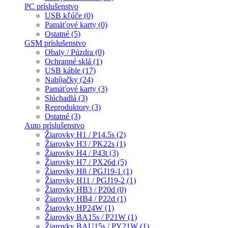
PC príslušenstvo
USB kľúče (0)
Pamäťové karty (0)
Ostatné (5)
GSM príslušenstvo
Obaly / Púzdra (0)
Ochranné sklá (1)
USB káble (17)
Nabíjačky (24)
Pamäťové karty (3)
Slúchadlá (3)
Reproduktory (3)
Ostatné (3)
Auto príslušenstvo
Žiarovky H1 / P14.5s (2)
Žiarovky H3 / PK22s (1)
Žiarovky H4 / P43t (3)
Žiarovky H7 / PX26d (5)
Žiarovky H8 / PGJ19-1 (1)
Žiarovky H11 / PGJ19-2 (1)
Žiarovky HB3 / P20d (0)
Žiarovky HB4 / P22d (1)
Žiarovky HP24W (1)
Žiarovky BA15s / P21W (1)
Žiarovky BAU15s / PY21W (1)