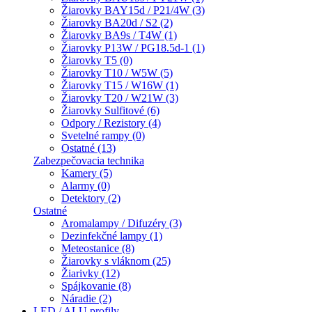
Žiarovky BAY15d / P21/4W (3)
Žiarovky BA20d / S2 (2)
Žiarovky BA9s / T4W (1)
Žiarovky P13W / PG18.5d-1 (1)
Žiarovky T5 (0)
Žiarovky T10 / W5W (5)
Žiarovky T15 / W16W (1)
Žiarovky T20 / W21W (3)
Žiarovky Sulfitové (6)
Odpory / Rezistory (4)
Svetelné rampy (0)
Ostatné (13)
Zabezpečovacia technika
Kamery (5)
Alarmy (0)
Detektory (2)
Ostatné
Aromalampy / Difuzéry (3)
Dezinfekčné lampy (1)
Meteostanice (8)
Žiarovky s vláknom (25)
Žiarivky (12)
Spájkovanie (8)
Náradie (2)
LED / ALU profily