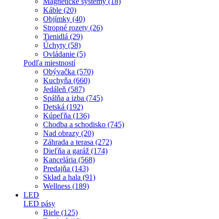
Magnetické systémy (18)
Káble (20)
Objímky (40)
Stropné rozety (26)
Tienidlá (29)
Úchyty (58)
Ovládanie (5)
Podľa miestností
Obývačka (570)
Kuchyňa (660)
Jedáleň (587)
Spálňa a izba (745)
Detská (192)
Kúpeľňa (136)
Chodba a schodisko (745)
Nad obrazy (20)
Záhrada a terasa (272)
Dieľňa a garáž (174)
Kancelária (568)
Predajňa (143)
Sklad a hala (91)
Wellness (189)
LED
LED pásy
Biele (125)