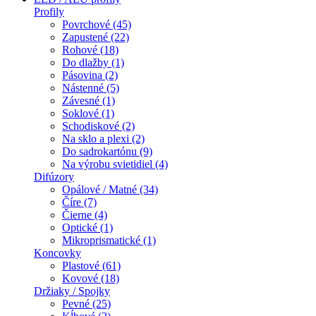
Profily
Povrchové (45)
Zapustené (22)
Rohové (18)
Do dlažby (1)
Pásovina (2)
Nástenné (5)
Závesné (1)
Soklové (1)
Schodiskové (2)
Na sklo a plexi (2)
Do sadrokartónu (9)
Na výrobu svietidiel (4)
Difúzory
Opálové / Matné (34)
Číre (7)
Čierne (4)
Optické (1)
Mikroprismatické (1)
Koncovky
Plastové (61)
Kovové (18)
Držiaky / Spojky
Pevné (25)