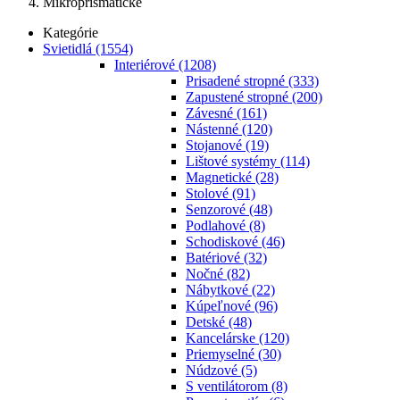
Mikroprismatické
Kategórie
Svietidlá
(1554)
Interiérové
(1208)
Prisadené stropné
(333)
Zapustené stropné
(200)
Závesné
(161)
Nástenné
(120)
Stojanové
(19)
Lištové systémy
(114)
Magnetické
(28)
Stolové
(91)
Senzorové
(48)
Podlahové
(8)
Schodiskové
(46)
Batériové
(32)
Nočné
(82)
Nábytkové
(22)
Kúpeľnové
(96)
Detské
(48)
Kancelárske
(120)
Priemyselné
(30)
Núdzové
(5)
S ventilátorom
(8)