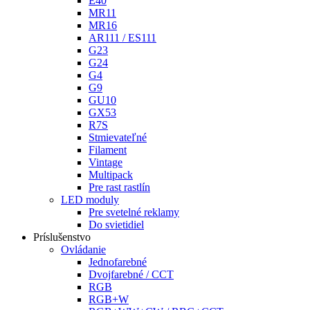
E40
MR11
MR16
AR111 / ES111
G23
G24
G4
G9
GU10
GX53
R7S
Stmievateľné
Filament
Vintage
Multipack
Pre rast rastlín
LED moduly
Pre svetelné reklamy
Do svietidiel
Príslušenstvo
Ovládanie
Jednofarebné
Dvojfarebné / CCT
RGB
RGB+W