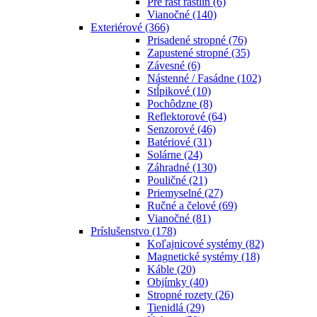
Pre rast rastlín
(6)
Vianočné
(140)
Exteriérové
(366)
Prisadené stropné
(76)
Zapustené stropné
(35)
Závesné
(6)
Nástenné / Fasádne
(102)
Stĺpikové
(10)
Pochôdzne
(8)
Reflektorové
(64)
Senzorové
(46)
Batériové
(31)
Solárne
(24)
Záhradné
(130)
Pouličné
(21)
Priemyselné
(27)
Ručné a čelové
(69)
Vianočné
(81)
Príslušenstvo
(178)
Koľajnicové systémy
(82)
Magnetické systémy
(18)
Káble
(20)
Objímky
(40)
Stropné rozety
(26)
Tienidlá
(29)