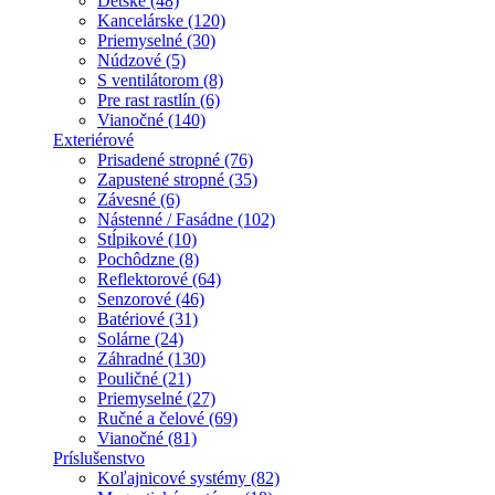
Detské (48)
Kancelárske (120)
Priemyselné (30)
Núdzové (5)
S ventilátorom (8)
Pre rast rastlín (6)
Vianočné (140)
Exteriérové
Prisadené stropné (76)
Zapustené stropné (35)
Závesné (6)
Nástenné / Fasádne (102)
Stĺpikové (10)
Pochôdzne (8)
Reflektorové (64)
Senzorové (46)
Batériové (31)
Solárne (24)
Záhradné (130)
Pouličné (21)
Priemyselné (27)
Ručné a čelové (69)
Vianočné (81)
Príslušenstvo
Koľajnicové systémy (82)