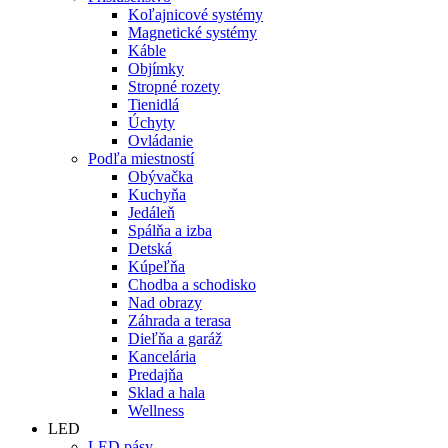
Koľajnicové systémy
Magnetické systémy
Káble
Objímky
Stropné rozety
Tienidlá
Úchyty
Ovládanie
Podľa miestností
Obývačka
Kuchyňa
Jedáleň
Spálňa a izba
Detská
Kúpeľňa
Chodba a schodisko
Nad obrazy
Záhrada a terasa
Dieľňa a garáž
Kancelária
Predajňa
Sklad a hala
Wellness
LED
LED pásy