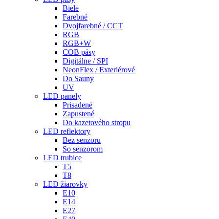
Biele
Farebné
Dvojfarebné / CCT
RGB
RGB+W
COB pásy
Digitálne / SPI
NeonFlex / Exteriérové
Do Sauny
UV
LED panely
Prisadené
Zapustené
Do kazetového stropu
LED reflektory
Bez senzoru
So senzorom
LED trubice
T5
T8
LED žiarovky
E10
E14
E27