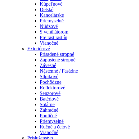
Kúpeľnové
Detské
Kancelárske
Priemyselné
Núdzové
S ventilátorom
Pre rast rastlín
Vianočné
Exteriérové
Prisadené stropné
Zapustené stropné
Závesné
Nástenné / Fasádne
Stĺpikové
Pochôdzne
Reflektorové
Senzorové
Batériové
Solárne
Záhradné
Pouličné
Priemyselné
Ručné a čelové
Vianočné
Príslušenstvo