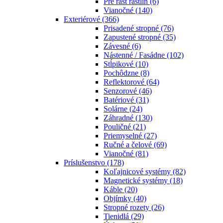
Pre rast rastlín
(6)
Vianočné
(140)
Exteriérové
(366)
Prisadené stropné
(76)
Zapustené stropné
(35)
Závesné
(6)
Nástenné / Fasádne
(102)
Stĺpikové
(10)
Pochôdzne
(8)
Reflektorové
(64)
Senzorové
(46)
Batériové
(31)
Solárne
(24)
Záhradné
(130)
Pouličné
(21)
Priemyselné
(27)
Ručné a čelové
(69)
Vianočné
(81)
Príslušenstvo
(178)
Koľajnicové systémy
(82)
Magnetické systémy
(18)
Káble
(20)
Objímky
(40)
Stropné rozety
(26)
Tienidlá
(29)