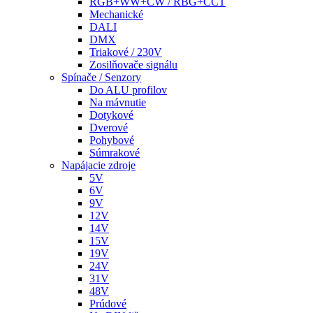
RGB+WW+CW / RBG+CCT
Mechanické
DALI
DMX
Triakové / 230V
Zosilňovače signálu
Spínače / Senzory
Do ALU profilov
Na mávnutie
Dotykové
Dverové
Pohybové
Súmrakové
Napájacie zdroje
5V
6V
9V
12V
14V
15V
19V
24V
31V
48V
Prúdové