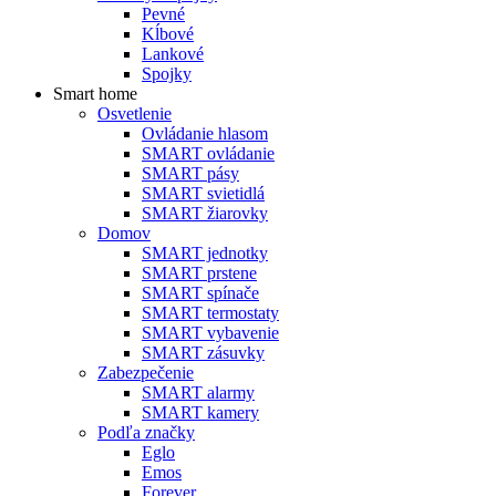
Pevné
Kĺbové
Lankové
Spojky
Smart home
Osvetlenie
Ovládanie hlasom
SMART ovládanie
SMART pásy
SMART svietidlá
SMART žiarovky
Domov
SMART jednotky
SMART prstene
SMART spínače
SMART termostaty
SMART vybavenie
SMART zásuvky
Zabezpečenie
SMART alarmy
SMART kamery
Podľa značky
Eglo
Emos
Forever