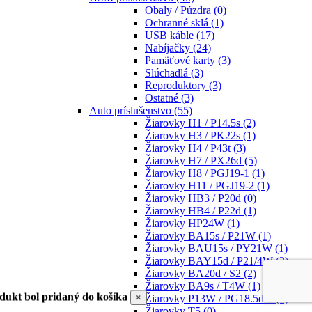
Obaly / Púzdra
(0)
Ochranné sklá
(1)
USB káble
(17)
Nabíjačky
(24)
Pamäťové karty
(3)
Slúchadlá
(3)
Reproduktory
(3)
Ostatné
(3)
Auto príslušenstvo
(55)
Žiarovky H1 / P14.5s
(2)
Žiarovky H3 / PK22s
(1)
Žiarovky H4 / P43t
(3)
Žiarovky H7 / PX26d
(5)
Žiarovky H8 / PGJ19-1
(1)
Žiarovky H11 / PGJ19-2
(1)
Žiarovky HB3 / P20d
(0)
Žiarovky HB4 / P22d
(1)
Žiarovky HP24W
(1)
Žiarovky BA15s / P21W
(1)
Žiarovky BAU15s / PY21W
(1)
Žiarovky BAY15d / P21/4W
(3)
Žiarovky BA20d / S2
(2)
Žiarovky BA9s / T4W
(1)
dukt bol pridaný do košíka
×
Žiarovky P13W / PG18.5d-1
(1)
Žiarovky T5
(0)