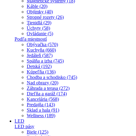
Magnetické systémy (18)
Káble (20)
Objímky (40)
Stropné rozety (26)
Tienidlá (29)
Úchyty (58)
Ovládanie (5)
Podľa miestností
Obývačka (570)
Kuchyňa (660)
Jedáleň (587)
Spálňa a izba (745)
Detská (192)
Kúpeľňa (136)
Chodba a schodisko (745)
Nad obrazy (20)
Záhrada a terasa (272)
Dieľňa a garáž (174)
Kancelária (568)
Predajňa (143)
Sklad a hala (91)
Wellness (189)
LED
LED pásy
Biele (125)