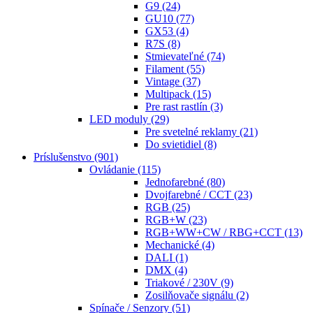
G9
(24)
GU10
(77)
GX53
(4)
R7S
(8)
Stmievateľné
(74)
Filament
(55)
Vintage
(37)
Multipack
(15)
Pre rast rastlín
(3)
LED moduly
(29)
Pre svetelné reklamy
(21)
Do svietidiel
(8)
Príslušenstvo
(901)
Ovládanie
(115)
Jednofarebné
(80)
Dvojfarebné / CCT
(23)
RGB
(25)
RGB+W
(23)
RGB+WW+CW / RBG+CCT
(13)
Mechanické
(4)
DALI
(1)
DMX
(4)
Triakové / 230V
(9)
Zosilňovače signálu
(2)
Spínače / Senzory
(51)