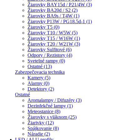
Žiarovky BAY15d / P21/4W (3)
Žiarovky BA20d / S2 (2)
Žiarovky BA9s / T4W (1)
Žiarovky P13W / PG18.5d-1 (1)
Žiarovky T5 (0)
Žiarovky T10 / W5W (5)
Žiarovky T15 / W16W (1)
Žiarovky T20 / W21W (3)
Žiarovky Sulfitové (6)
Odpory / Rezistory (4)
Svetelné rampy (0)
Ostatné (13)
Zabezpečovacia technika
Kamery (5)
Alarmy (0)
Detektory (2)
Ostatné
Aromalampy / Difuzéry (3)
Dezinfekčné lampy (1)
Meteostanice (8)
Žiarovky s vláknom (25)
Žiarivky (12)
Spájkovanie (8)
Náradie (2)
LED / ALU profily