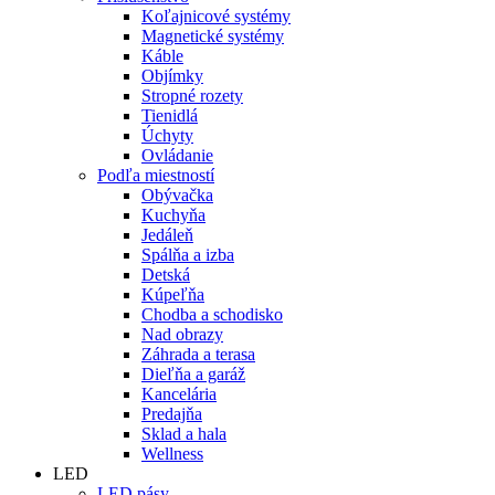
Koľajnicové systémy
Magnetické systémy
Káble
Objímky
Stropné rozety
Tienidlá
Úchyty
Ovládanie
Podľa miestností
Obývačka
Kuchyňa
Jedáleň
Spálňa a izba
Detská
Kúpeľňa
Chodba a schodisko
Nad obrazy
Záhrada a terasa
Dieľňa a garáž
Kancelária
Predajňa
Sklad a hala
Wellness
LED
LED pásy