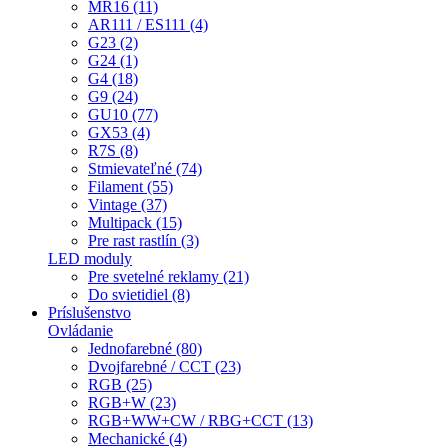
MR16 (11)
AR111 / ES111 (4)
G23 (2)
G24 (1)
G4 (18)
G9 (24)
GU10 (77)
GX53 (4)
R7S (8)
Stmievateľné (74)
Filament (55)
Vintage (37)
Multipack (15)
Pre rast rastlín (3)
LED moduly
Pre svetelné reklamy (21)
Do svietidiel (8)
Príslušenstvo
Ovládanie
Jednofarebné (80)
Dvojfarebné / CCT (23)
RGB (25)
RGB+W (23)
RGB+WW+CW / RBG+CCT (13)
Mechanické (4)