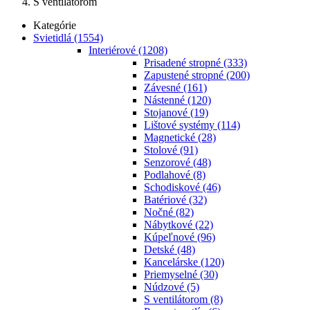
S ventilátorom
Kategórie
Svietidlá
(1554)
Interiérové
(1208)
Prisadené stropné
(333)
Zapustené stropné
(200)
Závesné
(161)
Nástenné
(120)
Stojanové
(19)
Lištové systémy
(114)
Magnetické
(28)
Stolové
(91)
Senzorové
(48)
Podlahové
(8)
Schodiskové
(46)
Batériové
(32)
Nočné
(82)
Nábytkové
(22)
Kúpeľnové
(96)
Detské
(48)
Kancelárske
(120)
Priemyselné
(30)
Núdzové
(5)
S ventilátorom
(8)