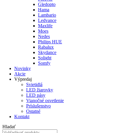
Gledopto
Hama
Lambario
Ledvance
Maxlife
Moes
Nedes
Philips HUE
Rabalux
Skydance
Solight
Somfy
Novinky
Akcie
Výpredaj
Svietidlá
LED žiarovky
LED pásy
Vianočné osvetlenie
Príslušenstvo
Ostatné
Kontakt
Hladať