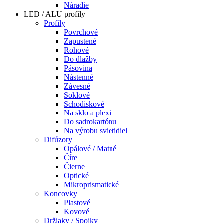
Náradie
LED / ALU profily
Profily
Povrchové
Zapustené
Rohové
Do dlažby
Pásovina
Nástenné
Závesné
Soklové
Schodiskové
Na sklo a plexi
Do sadrokartónu
Na výrobu svietidiel
Difúzory
Opálové / Matné
Číre
Čierne
Optické
Mikroprismatické
Koncovky
Plastové
Kovové
Držiaky / Spojky