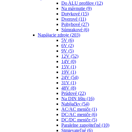
Do ALU profilov
(12)
Na mávnutie
(9)
Dotykové
(15)
Dverové
(11)
Pohybové
(27)
Súmrakové
(6)
Napájacie zdroje
(203)
5V
(6)
6V
(2)
9V
(5)
12V
(52)
14V
(0)
15V
(1)
19V
(1)
24V
(54)
31V
(1)
48V
(8)
Prúdové
(22)
Na DIN lištu
(16)
Nabíjačky
(54)
AC/AC meniče
(1)
DC/AC meniče
(6)
DC/DC meniče
(5)
Paralelne zapojiteľné
(10)
Stmievateľné
(6)