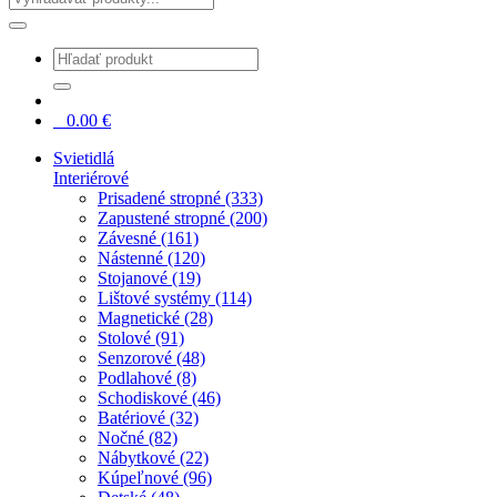
0
0.00
€
Svietidlá
Interiérové
Prisadené stropné (333)
Zapustené stropné (200)
Závesné (161)
Nástenné (120)
Stojanové (19)
Lištové systémy (114)
Magnetické (28)
Stolové (91)
Senzorové (48)
Podlahové (8)
Schodiskové (46)
Batériové (32)
Nočné (82)
Nábytkové (22)
Kúpeľnové (96)