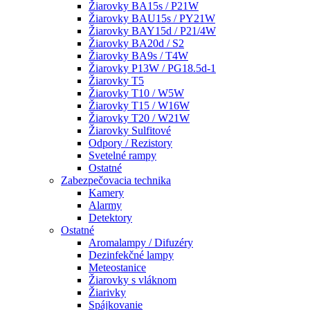
Žiarovky BA15s / P21W
Žiarovky BAU15s / PY21W
Žiarovky BAY15d / P21/4W
Žiarovky BA20d / S2
Žiarovky BA9s / T4W
Žiarovky P13W / PG18.5d-1
Žiarovky T5
Žiarovky T10 / W5W
Žiarovky T15 / W16W
Žiarovky T20 / W21W
Žiarovky Sulfitové
Odpory / Rezistory
Svetelné rampy
Ostatné
Zabezpečovacia technika
Kamery
Alarmy
Detektory
Ostatné
Aromalampy / Difuzéry
Dezinfekčné lampy
Meteostanice
Žiarovky s vláknom
Žiarivky
Spájkovanie