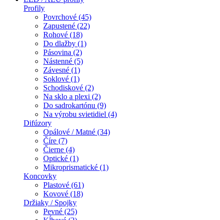
Profily
Povrchové (45)
Zapustené (22)
Rohové (18)
Do dlažby (1)
Pásovina (2)
Nástenné (5)
Závesné (1)
Soklové (1)
Schodiskové (2)
Na sklo a plexi (2)
Do sadrokartónu (9)
Na výrobu svietidiel (4)
Difúzory
Opálové / Matné (34)
Číre (7)
Čierne (4)
Optické (1)
Mikroprismatické (1)
Koncovky
Plastové (61)
Kovové (18)
Držiaky / Spojky
Pevné (25)