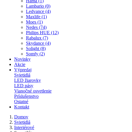
Hama (1)
Lambario (0)
Ledvance (4)
Maxlife (1)
Moes (1)
Nedes (74)
Philips HUE (12)
Rabalux (7)
Skydance (4)
Solight (8)
Somfy (2)
Novinky
Akcie
Výpredaj
Svietidlá
LED žiarovky
LED pásy
Vianočné osvetlenie
Príslušenstvo
Ostatné
Kontakt
Domov
Svietidlá
Interiérové