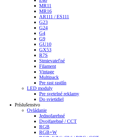
E40
MR11
MR16
AR111 / ES111
G23
G24
G4
G9
GU10
GX53
R7S
Stmievateľné
Filament
Vintage
Multipack
Pre rast rastlín
LED moduly
Pre svetelné reklamy
Do svietidiel
Príslušenstvo
Ovládanie
Jednofarebné
Dvojfarebné / CCT
RGB
RGB+W