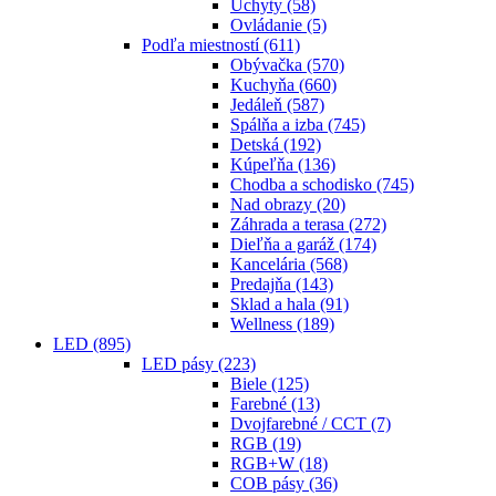
Úchyty
(58)
Ovládanie
(5)
Podľa miestností
(611)
Obývačka
(570)
Kuchyňa
(660)
Jedáleň
(587)
Spálňa a izba
(745)
Detská
(192)
Kúpeľňa
(136)
Chodba a schodisko
(745)
Nad obrazy
(20)
Záhrada a terasa
(272)
Dieľňa a garáž
(174)
Kancelária
(568)
Predajňa
(143)
Sklad a hala
(91)
Wellness
(189)
LED
(895)
LED pásy
(223)
Biele
(125)
Farebné
(13)
Dvojfarebné / CCT
(7)
RGB
(19)
RGB+W
(18)
COB pásy
(36)