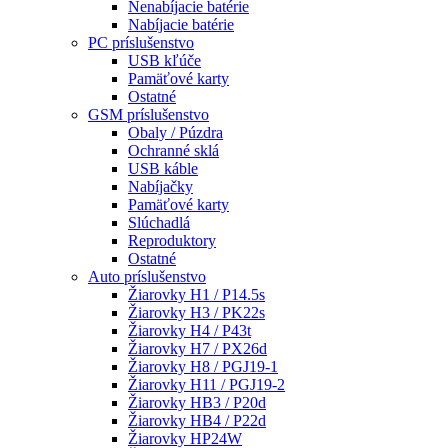
Nenabíjacie batérie
Nabíjacie batérie
PC príslušenstvo
USB kľúče
Pamäťové karty
Ostatné
GSM príslušenstvo
Obaly / Púzdra
Ochranné sklá
USB káble
Nabíjačky
Pamäťové karty
Slúchadlá
Reproduktory
Ostatné
Auto príslušenstvo
Žiarovky H1 / P14.5s
Žiarovky H3 / PK22s
Žiarovky H4 / P43t
Žiarovky H7 / PX26d
Žiarovky H8 / PGJ19-1
Žiarovky H11 / PGJ19-2
Žiarovky HB3 / P20d
Žiarovky HB4 / P22d
Žiarovky HP24W