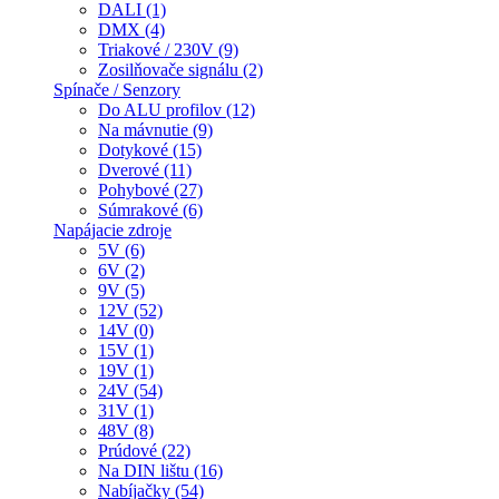
DALI (1)
DMX (4)
Triakové / 230V (9)
Zosilňovače signálu (2)
Spínače / Senzory
Do ALU profilov (12)
Na mávnutie (9)
Dotykové (15)
Dverové (11)
Pohybové (27)
Súmrakové (6)
Napájacie zdroje
5V (6)
6V (2)
9V (5)
12V (52)
14V (0)
15V (1)
19V (1)
24V (54)
31V (1)
48V (8)
Prúdové (22)
Na DIN lištu (16)
Nabíjačky (54)