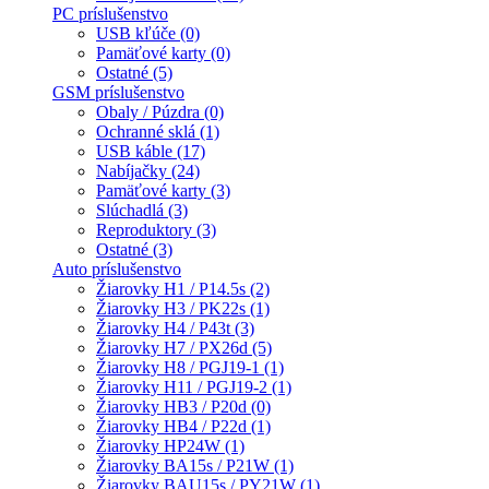
PC príslušenstvo
USB kľúče (0)
Pamäťové karty (0)
Ostatné (5)
GSM príslušenstvo
Obaly / Púzdra (0)
Ochranné sklá (1)
USB káble (17)
Nabíjačky (24)
Pamäťové karty (3)
Slúchadlá (3)
Reproduktory (3)
Ostatné (3)
Auto príslušenstvo
Žiarovky H1 / P14.5s (2)
Žiarovky H3 / PK22s (1)
Žiarovky H4 / P43t (3)
Žiarovky H7 / PX26d (5)
Žiarovky H8 / PGJ19-1 (1)
Žiarovky H11 / PGJ19-2 (1)
Žiarovky HB3 / P20d (0)
Žiarovky HB4 / P22d (1)
Žiarovky HP24W (1)
Žiarovky BA15s / P21W (1)
Žiarovky BAU15s / PY21W (1)