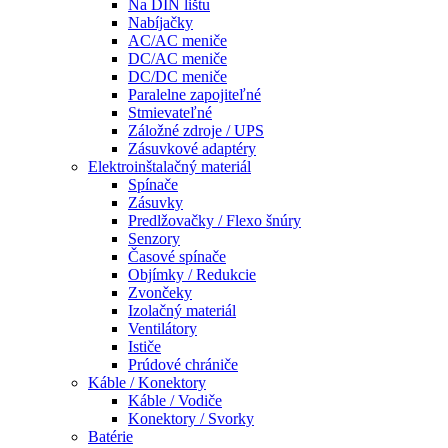
Na DIN lištu
Nabíjačky
AC/AC meniče
DC/AC meniče
DC/DC meniče
Paralelne zapojiteľné
Stmievateľné
Záložné zdroje / UPS
Zásuvkové adaptéry
Elektroinštalačný materiál
Spínače
Zásuvky
Predlžovačky / Flexo šnúry
Senzory
Časové spínače
Objímky / Redukcie
Zvončeky
Izolačný materiál
Ventilátory
Ističe
Prúdové chrániče
Káble / Konektory
Káble / Vodiče
Konektory / Svorky
Batérie