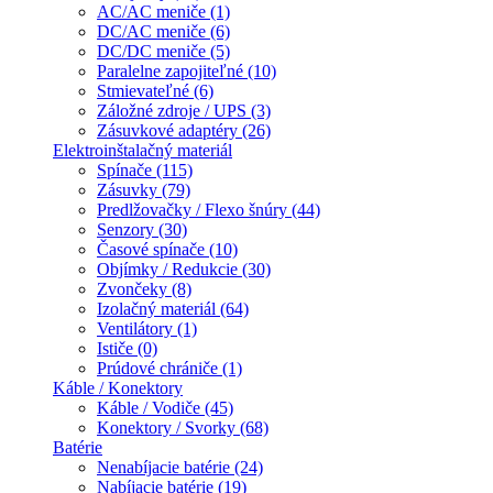
AC/AC meniče (1)
DC/AC meniče (6)
DC/DC meniče (5)
Paralelne zapojiteľné (10)
Stmievateľné (6)
Záložné zdroje / UPS (3)
Zásuvkové adaptéry (26)
Elektroinštalačný materiál
Spínače (115)
Zásuvky (79)
Predlžovačky / Flexo šnúry (44)
Senzory (30)
Časové spínače (10)
Objímky / Redukcie (30)
Zvončeky (8)
Izolačný materiál (64)
Ventilátory (1)
Ističe (0)
Prúdové chrániče (1)
Káble / Konektory
Káble / Vodiče (45)
Konektory / Svorky (68)
Batérie
Nenabíjacie batérie (24)
Nabíjacie batérie (19)