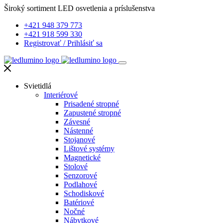
Široký sortiment LED osvetlenia a príslušenstva
+421 948 379 773
+421 918 599 330
Registrovať
/
Prihlásiť sa
Svietidlá
Interiérové
Prisadené stropné
Zapustené stropné
Závesné
Nástenné
Stojanové
Lištové systémy
Magnetické
Stolové
Senzorové
Podlahové
Schodiskové
Batériové
Nočné
Nábytkové