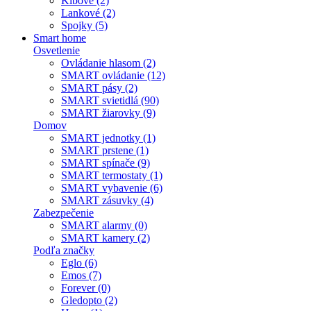
Kĺbové (2)
Lankové (2)
Spojky (5)
Smart home
Osvetlenie
Ovládanie hlasom (2)
SMART ovládanie (12)
SMART pásy (2)
SMART svietidlá (90)
SMART žiarovky (9)
Domov
SMART jednotky (1)
SMART prstene (1)
SMART spínače (9)
SMART termostaty (1)
SMART vybavenie (6)
SMART zásuvky (4)
Zabezpečenie
SMART alarmy (0)
SMART kamery (2)
Podľa značky
Eglo (6)
Emos (7)
Forever (0)
Gledopto (2)