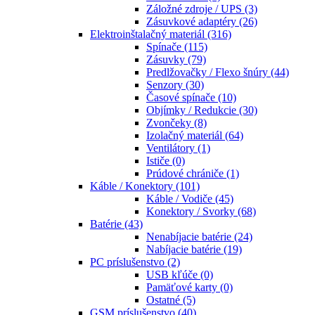
Záložné zdroje / UPS
(3)
Zásuvkové adaptéry
(26)
Elektroinštalačný materiál
(316)
Spínače
(115)
Zásuvky
(79)
Predlžovačky / Flexo šnúry
(44)
Senzory
(30)
Časové spínače
(10)
Objímky / Redukcie
(30)
Zvončeky
(8)
Izolačný materiál
(64)
Ventilátory
(1)
Ističe
(0)
Prúdové chrániče
(1)
Káble / Konektory
(101)
Káble / Vodiče
(45)
Konektory / Svorky
(68)
Batérie
(43)
Nenabíjacie batérie
(24)
Nabíjacie batérie
(19)
PC príslušenstvo
(2)
USB kľúče
(0)
Pamäťové karty
(0)
Ostatné
(5)
GSM príslušenstvo
(40)