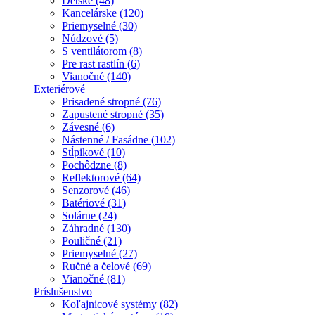
Detské (48)
Kancelárske (120)
Priemyselné (30)
Núdzové (5)
S ventilátorom (8)
Pre rast rastlín (6)
Vianočné (140)
Exteriérové
Prisadené stropné (76)
Zapustené stropné (35)
Závesné (6)
Nástenné / Fasádne (102)
Stĺpikové (10)
Pochôdzne (8)
Reflektorové (64)
Senzorové (46)
Batériové (31)
Solárne (24)
Záhradné (130)
Pouličné (21)
Priemyselné (27)
Ručné a čelové (69)
Vianočné (81)
Príslušenstvo
Koľajnicové systémy (82)