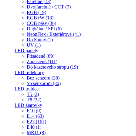
Farebné (13)
Dvojfarebné / CCT (7)
RGB (19)
RGB+W (18)
COB pásy (36)
Digitálne / SPI (6)
NeonFlex / Exteriérové (41)
Do Sauny (1)
UV (1)
LED panely
Prisadené (69)
Zapustené (111)
Do kazetového stropu (19)
LED reflektory
Bez senzoru (38)
So senzorom (30)
LED trubice
T5 (2)
T8 (22)
LED žiarovky
E10 (0)
E14 (63)
E27 (167)
E40 (1)
MR11 (8)