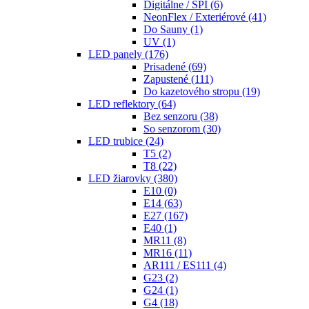
Digitálne / SPI
(6)
NeonFlex / Exteriérové
(41)
Do Sauny
(1)
UV
(1)
LED panely
(176)
Prisadené
(69)
Zapustené
(111)
Do kazetového stropu
(19)
LED reflektory
(64)
Bez senzoru
(38)
So senzorom
(30)
LED trubice
(24)
T5
(2)
T8
(22)
LED žiarovky
(380)
E10
(0)
E14
(63)
E27
(167)
E40
(1)
MR11
(8)
MR16
(11)
AR111 / ES111
(4)
G23
(2)
G24
(1)
G4
(18)