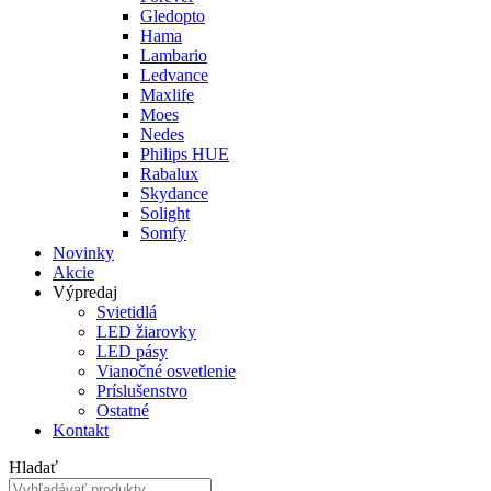
Gledopto
Hama
Lambario
Ledvance
Maxlife
Moes
Nedes
Philips HUE
Rabalux
Skydance
Solight
Somfy
Novinky
Akcie
Výpredaj
Svietidlá
LED žiarovky
LED pásy
Vianočné osvetlenie
Príslušenstvo
Ostatné
Kontakt
Hladať