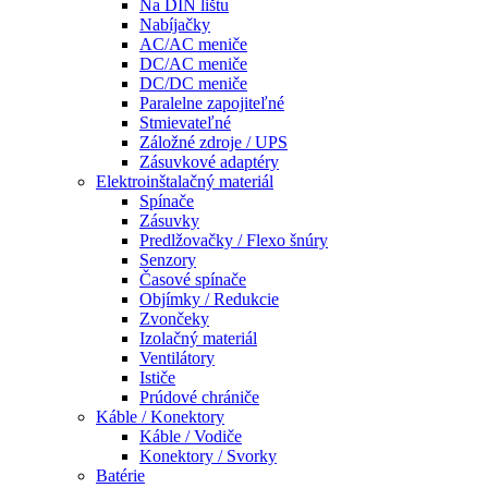
Na DIN lištu
Nabíjačky
AC/AC meniče
DC/AC meniče
DC/DC meniče
Paralelne zapojiteľné
Stmievateľné
Záložné zdroje / UPS
Zásuvkové adaptéry
Elektroinštalačný materiál
Spínače
Zásuvky
Predlžovačky / Flexo šnúry
Senzory
Časové spínače
Objímky / Redukcie
Zvončeky
Izolačný materiál
Ventilátory
Ističe
Prúdové chrániče
Káble / Konektory
Káble / Vodiče
Konektory / Svorky
Batérie