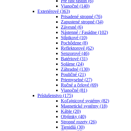
Pre rast rastlín
(6)
Vianočné
(140)
Exteriérové
(363)
Prisadené stropné
(76)
Zapustené stropné
(34)
Závesné
(6)
Nástenné / Fasádne
(102)
Stĺpikové
(10)
Pochôdzne
(8)
Reflektorové
(62)
Senzorové
(46)
Batériové
(31)
Solárne
(24)
Záhradné
(130)
Pouličné
(21)
Priemyselné
(27)
Ručné a čelové
(69)
Vianočné
(81)
Príslušenstvo
(175)
Koľajnicové systémy
(82)
Magnetické systémy
(18)
Káble
(20)
Objímky
(40)
Stropné rozety
(26)
Tienidlá
(30)