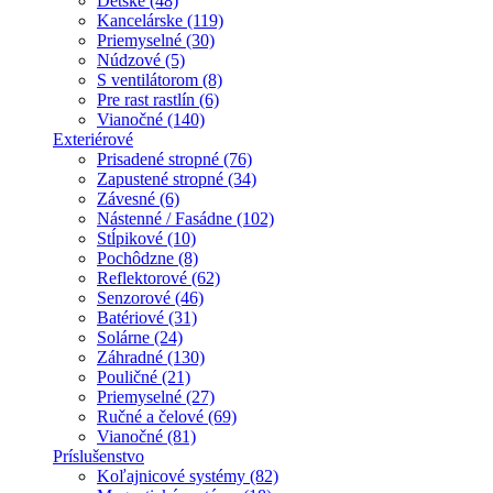
Detské (48)
Kancelárske (119)
Priemyselné (30)
Núdzové (5)
S ventilátorom (8)
Pre rast rastlín (6)
Vianočné (140)
Exteriérové
Prisadené stropné (76)
Zapustené stropné (34)
Závesné (6)
Nástenné / Fasádne (102)
Stĺpikové (10)
Pochôdzne (8)
Reflektorové (62)
Senzorové (46)
Batériové (31)
Solárne (24)
Záhradné (130)
Pouličné (21)
Priemyselné (27)
Ručné a čelové (69)
Vianočné (81)
Príslušenstvo
Koľajnicové systémy (82)