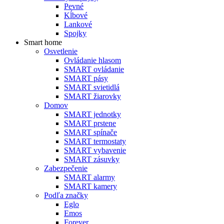
Pevné
Kĺbové
Lankové
Spojky
Smart home
Osvetlenie
Ovládanie hlasom
SMART ovládanie
SMART pásy
SMART svietidlá
SMART žiarovky
Domov
SMART jednotky
SMART prstene
SMART spínače
SMART termostaty
SMART vybavenie
SMART zásuvky
Zabezpečenie
SMART alarmy
SMART kamery
Podľa značky
Eglo
Emos
Forever