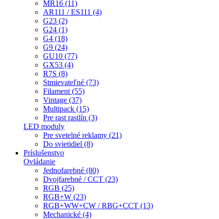
MR16 (11)
AR111 / ES111 (4)
G23 (2)
G24 (1)
G4 (18)
G9 (24)
GU10 (77)
GX53 (4)
R7S (8)
Stmievateľné (73)
Filament (55)
Vintage (37)
Multipack (15)
Pre rast rastlín (3)
LED moduly
Pre svetelné reklamy (21)
Do svietidiel (8)
Príslušenstvo
Ovládanie
Jednofarebné (80)
Dvojfarebné / CCT (23)
RGB (25)
RGB+W (23)
RGB+WW+CW / RBG+CCT (13)
Mechanické (4)