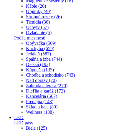
Magnetické systémy (18)
Káble (20)
Objímky (40)
Stropné rozety (26)
Tienidlá (30)
Úchyty (57)
Ovládanie (5)
Podľa miestností
Obývačka (569)
Kuchyňa (659)
Jedáleň (587)
Spálňa a izba (744)
Detská (192)
Kúpeľňa (135)
Chodba a schodisko (743)
Nad obrazy (20)
Záhrada a terasa (270)
Dieľňa a garáž (172)
Kancelária (567)
Predajňa (143)
Sklad a hala (89)
Wellness (188)
LED
LED pásy
Biele (125)