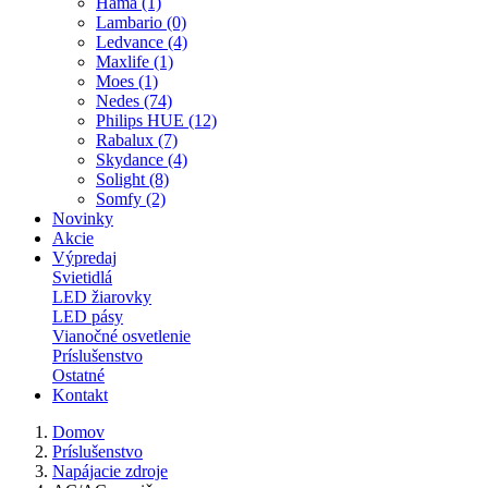
Hama (1)
Lambario (0)
Ledvance (4)
Maxlife (1)
Moes (1)
Nedes (74)
Philips HUE (12)
Rabalux (7)
Skydance (4)
Solight (8)
Somfy (2)
Novinky
Akcie
Výpredaj
Svietidlá
LED žiarovky
LED pásy
Vianočné osvetlenie
Príslušenstvo
Ostatné
Kontakt
Domov
Príslušenstvo
Napájacie zdroje