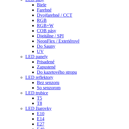
Biele
Farebné
Dvojfarebné / CCT
RGB
RGB+W
COB pásy
Digitálne / SPI
NeonFlex / Exteriérové
Do Sauny
UV
LED panely
Prisadené
Zapustené
Do kazetového stropu
LED reflektory
Bez senzoru
So senzorom
LED trubice
T5
T8
LED žiarovky
E10
E14
E27