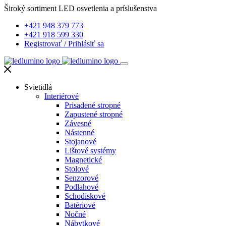
Široký sortiment LED osvetlenia a príslušenstva
+421 948 379 773
+421 918 599 330
Registrovať
/
Prihlásiť sa
Svietidlá
Interiérové
Prisadené stropné
Zapustené stropné
Závesné
Nástenné
Stojanové
Lištové systémy
Magnetické
Stolové
Senzorové
Podlahové
Schodiskové
Batériové
Nočné
Nábytkové