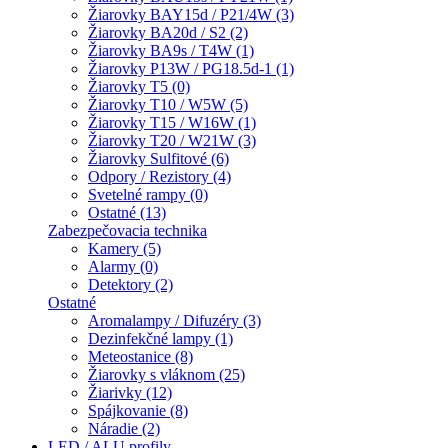
Žiarovky BAY15d / P21/4W (3)
Žiarovky BA20d / S2 (2)
Žiarovky BA9s / T4W (1)
Žiarovky P13W / PG18.5d-1 (1)
Žiarovky T5 (0)
Žiarovky T10 / W5W (5)
Žiarovky T15 / W16W (1)
Žiarovky T20 / W21W (3)
Žiarovky Sulfitové (6)
Odpory / Rezistory (4)
Svetelné rampy (0)
Ostatné (13)
Zabezpečovacia technika
Kamery (5)
Alarmy (0)
Detektory (2)
Ostatné
Aromalampy / Difuzéry (3)
Dezinfekčné lampy (1)
Meteostanice (8)
Žiarovky s vláknom (25)
Žiarivky (12)
Spájkovanie (8)
Náradie (2)
LED / ALU profily