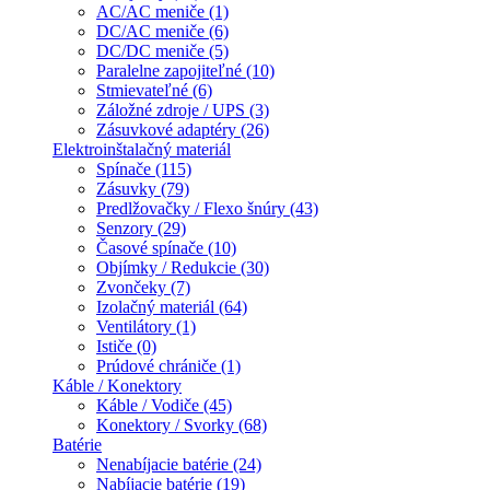
AC/AC meniče (1)
DC/AC meniče (6)
DC/DC meniče (5)
Paralelne zapojiteľné (10)
Stmievateľné (6)
Záložné zdroje / UPS (3)
Zásuvkové adaptéry (26)
Elektroinštalačný materiál
Spínače (115)
Zásuvky (79)
Predlžovačky / Flexo šnúry (43)
Senzory (29)
Časové spínače (10)
Objímky / Redukcie (30)
Zvončeky (7)
Izolačný materiál (64)
Ventilátory (1)
Ističe (0)
Prúdové chrániče (1)
Káble / Konektory
Káble / Vodiče (45)
Konektory / Svorky (68)
Batérie
Nenabíjacie batérie (24)
Nabíjacie batérie (19)