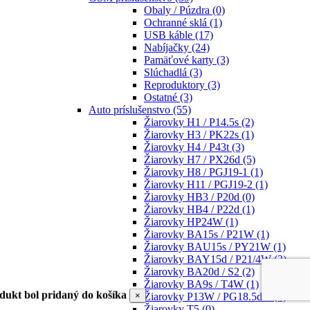
Obaly / Púzdra
(0)
Ochranné sklá
(1)
USB káble
(17)
Nabíjačky
(24)
Pamäťové karty
(3)
Slúchadlá
(3)
Reproduktory
(3)
Ostatné
(3)
Auto príslušenstvo
(55)
Žiarovky H1 / P14.5s
(2)
Žiarovky H3 / PK22s
(1)
Žiarovky H4 / P43t
(3)
Žiarovky H7 / PX26d
(5)
Žiarovky H8 / PGJ19-1
(1)
Žiarovky H11 / PGJ19-2
(1)
Žiarovky HB3 / P20d
(0)
Žiarovky HB4 / P22d
(1)
Žiarovky HP24W
(1)
Žiarovky BA15s / P21W
(1)
Žiarovky BAU15s / PY21W
(1)
Žiarovky BAY15d / P21/4W
(3)
Žiarovky BA20d / S2
(2)
Žiarovky BA9s / T4W
(1)
dukt bol pridaný do košíka
×
Žiarovky P13W / PG18.5d-1
(1)
Žiarovky T5
(0)