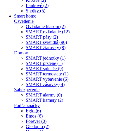
Kĺbové (2)
Lankové (2)
Spojky (5)
Smart home
Osvetlenie
Ovládanie hlasom (2)
SMART ovládanie (12)
SMART pásy (2)
SMART svietidlá (90)
SMART žiarovky (8)
Domov
SMART jednotky (1)
SMART prstene (1)
SMART spínače (9)
SMART termostaty (1)
SMART vybavenie (6)
SMART zásuvky (4)
Zabezpečenie
SMART alarmy (0)
SMART kamery (2)
Podľa značky
Eglo (6)
Emos (6)
Forever (0)
Gledopto (2)