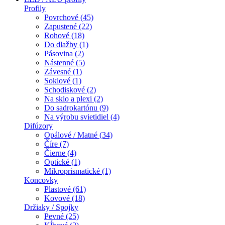
Profily
Povrchové (45)
Zapustené (22)
Rohové (18)
Do dlažby (1)
Pásovina (2)
Nástenné (5)
Závesné (1)
Soklové (1)
Schodiskové (2)
Na sklo a plexi (2)
Do sadrokartónu (9)
Na výrobu svietidiel (4)
Difúzory
Opálové / Matné (34)
Číre (7)
Čierne (4)
Optické (1)
Mikroprismatické (1)
Koncovky
Plastové (61)
Kovové (18)
Držiaky / Spojky
Pevné (25)