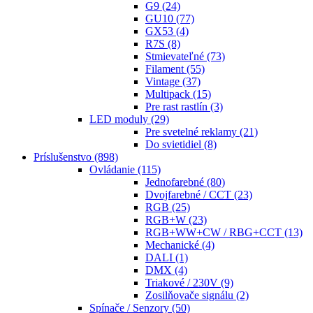
G9
(24)
GU10
(77)
GX53
(4)
R7S
(8)
Stmievateľné
(73)
Filament
(55)
Vintage
(37)
Multipack
(15)
Pre rast rastlín
(3)
LED moduly
(29)
Pre svetelné reklamy
(21)
Do svietidiel
(8)
Príslušenstvo
(898)
Ovládanie
(115)
Jednofarebné
(80)
Dvojfarebné / CCT
(23)
RGB
(25)
RGB+W
(23)
RGB+WW+CW / RBG+CCT
(13)
Mechanické
(4)
DALI
(1)
DMX
(4)
Triakové / 230V
(9)
Zosilňovače signálu
(2)
Spínače / Senzory
(50)