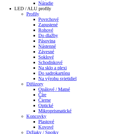
Náradie
LED / ALU profily
Profily
Povrchové
Zapustené
Rohové
Do dlažby
Pásovina
Nástenné
Závesné
Soklové
Schodiskové
Na sklo a plexi
Do sadrokartónu
Na výrobu svietidiel
Difúzory
Opálové / Matné
Číre
Čierne
Optické
Mikroprismatické
Koncovky
Plastové
Kovové
Držiaky / Spojky