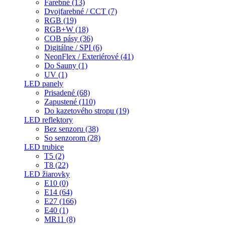
Farebné (13)
Dvojfarebné / CCT (7)
RGB (19)
RGB+W (18)
COB pásy (36)
Digitálne / SPI (6)
NeonFlex / Exteriérové (41)
Do Sauny (1)
UV (1)
LED panely
Prisadené (68)
Zapustené (110)
Do kazetového stropu (19)
LED reflektory
Bez senzoru (38)
So senzorom (28)
LED trubice
T5 (2)
T8 (22)
LED žiarovky
E10 (0)
E14 (64)
E27 (166)
E40 (1)
MR11 (8)