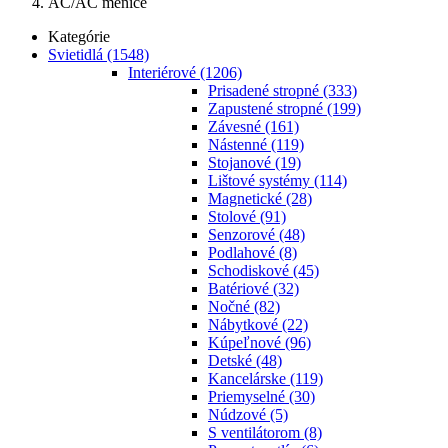
AC/AC meniče
Kategórie
Svietidlá
(1548)
Interiérové
(1206)
Prisadené stropné
(333)
Zapustené stropné
(199)
Závesné
(161)
Nástenné
(119)
Stojanové
(19)
Lištové systémy
(114)
Magnetické
(28)
Stolové
(91)
Senzorové
(48)
Podlahové
(8)
Schodiskové
(45)
Batériové
(32)
Nočné
(82)
Nábytkové
(22)
Kúpeľnové
(96)
Detské
(48)
Kancelárske
(119)
Priemyselné
(30)
Núdzové
(5)
S ventilátorom
(8)