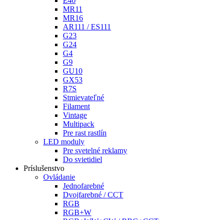
E40
MR11
MR16
AR111 / ES111
G23
G24
G4
G9
GU10
GX53
R7S
Stmievateľné
Filament
Vintage
Multipack
Pre rast rastlín
LED moduly
Pre svetelné reklamy
Do svietidiel
Príslušenstvo
Ovládanie
Jednofarebné
Dvojfarebné / CCT
RGB
RGB+W