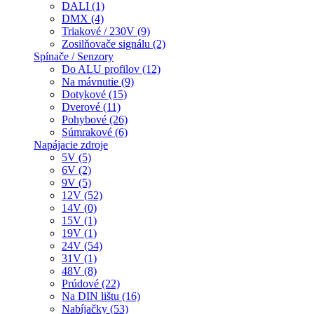
DALI (1)
DMX (4)
Triakové / 230V (9)
Zosilňovače signálu (2)
Spínače / Senzory
Do ALU profilov (12)
Na mávnutie (9)
Dotykové (15)
Dverové (11)
Pohybové (26)
Súmrakové (6)
Napájacie zdroje
5V (5)
6V (2)
9V (5)
12V (52)
14V (0)
15V (1)
19V (1)
24V (54)
31V (1)
48V (8)
Prúdové (22)
Na DIN lištu (16)
Nabíjačky (53)