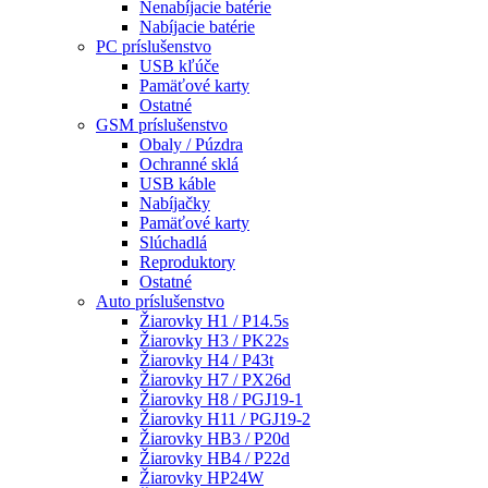
Nenabíjacie batérie
Nabíjacie batérie
PC príslušenstvo
USB kľúče
Pamäťové karty
Ostatné
GSM príslušenstvo
Obaly / Púzdra
Ochranné sklá
USB káble
Nabíjačky
Pamäťové karty
Slúchadlá
Reproduktory
Ostatné
Auto príslušenstvo
Žiarovky H1 / P14.5s
Žiarovky H3 / PK22s
Žiarovky H4 / P43t
Žiarovky H7 / PX26d
Žiarovky H8 / PGJ19-1
Žiarovky H11 / PGJ19-2
Žiarovky HB3 / P20d
Žiarovky HB4 / P22d
Žiarovky HP24W