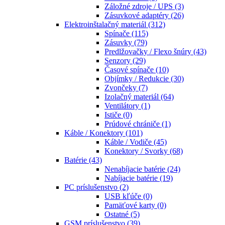
Záložné zdroje / UPS
(3)
Zásuvkové adaptéry
(26)
Elektroinštalačný materiál
(312)
Spínače
(115)
Zásuvky
(79)
Predlžovačky / Flexo šnúry
(43)
Senzory
(29)
Časové spínače
(10)
Objímky / Redukcie
(30)
Zvončeky
(7)
Izolačný materiál
(64)
Ventilátory
(1)
Ističe
(0)
Prúdové chrániče
(1)
Káble / Konektory
(101)
Káble / Vodiče
(45)
Konektory / Svorky
(68)
Batérie
(43)
Nenabíjacie batérie
(24)
Nabíjacie batérie
(19)
PC príslušenstvo
(2)
USB kľúče
(0)
Pamäťové karty
(0)
Ostatné
(5)
GSM príslušenstvo
(39)