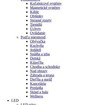
Koľajnicové systémy
Magnetické systémy
Káble
Objímky
Stropné rozety
Tienidlá
Úchyty
Ovládanie
Podľa miestností
Obývačka
Kuchyňa
Jedáleň
Spálňa a izba
Detská
Kúpeľňa
Chodba a schodisko
Nad obrazy
Záhrada a terasa
Dieľňa a garáž
Kancelária
Predajňa
Sklad a hala
Wellness
LED
LED pásy