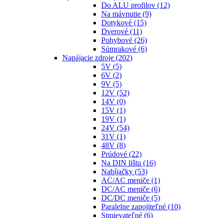
Do ALU profilov
(12)
Na mávnutie
(9)
Dotykové
(15)
Dverové
(11)
Pohybové
(26)
Súmrakové
(6)
Napájacie zdroje
(202)
5V
(5)
6V
(2)
9V
(5)
12V
(52)
14V
(0)
15V
(1)
19V
(1)
24V
(54)
31V
(1)
48V
(8)
Prúdové
(22)
Na DIN lištu
(16)
Nabíjačky
(53)
AC/AC meniče
(1)
DC/AC meniče
(6)
DC/DC meniče
(5)
Paralelne zapojiteľné
(10)
Stmievateľné
(6)