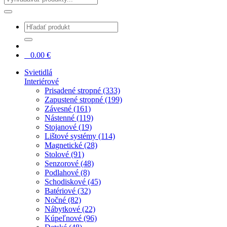
0
0.00
€
Svietidlá
Interiérové
Prisadené stropné (333)
Zapustené stropné (199)
Závesné (161)
Nástenné (119)
Stojanové (19)
Lištové systémy (114)
Magnetické (28)
Stolové (91)
Senzorové (48)
Podlahové (8)
Schodiskové (45)
Batériové (32)
Nočné (82)
Nábytkové (22)
Kúpeľnové (96)