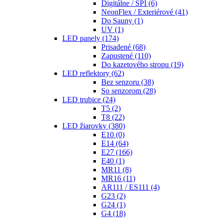
Digitálne / SPI
(6)
NeonFlex / Exteriérové
(41)
Do Sauny
(1)
UV
(1)
LED panely
(174)
Prisadené
(68)
Zapustené
(110)
Do kazetového stropu
(19)
LED reflektory
(62)
Bez senzoru
(38)
So senzorom
(28)
LED trubice
(24)
T5
(2)
T8
(22)
LED žiarovky
(380)
E10
(0)
E14
(64)
E27
(166)
E40
(1)
MR11
(8)
MR16
(11)
AR111 / ES111
(4)
G23
(2)
G24
(1)
G4
(18)