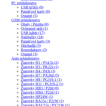
PC príslušenstvo
USB kľúče (0)
Pamäťové karty (0)
Ostatné (5)
GSM príslušenstvo
Obaly / Púzdra (0)
Ochranné sklá (1)
USB káble (17)
Nabíjačky (24)
Pamäťové karty (3)
Slúchadlá (3)
Reproduktory (3)
Ostatné (3)
Auto príslušenstvo
Žiarovky H1 / P14.5s (2)
Žiarovky H3 / PK22s (1)
Žiarovky H4 / P43t (3)
Žiarovky H7 / PX26d (5)
Žiarovky H8 / PGJ19-1 (1)
Žiarovky H11 / PGJ19-2 (1)
Žiarovky HB3 / P20d (0)
Žiarovky HB4 / P22d (1)
Žiarovky HP24W (1)
Žiarovky BA15s / P21W (1)
Žiarovky BAU15s / PY21W (1)