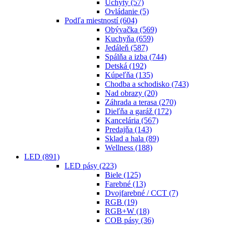
Úchyty
(57)
Ovládanie
(5)
Podľa miestností
(604)
Obývačka
(569)
Kuchyňa
(659)
Jedáleň
(587)
Spálňa a izba
(744)
Detská
(192)
Kúpeľňa
(135)
Chodba a schodisko
(743)
Nad obrazy
(20)
Záhrada a terasa
(270)
Dieľňa a garáž
(172)
Kancelária
(567)
Predajňa
(143)
Sklad a hala
(89)
Wellness
(188)
LED
(891)
LED pásy
(223)
Biele
(125)
Farebné
(13)
Dvojfarebné / CCT
(7)
RGB
(19)
RGB+W
(18)
COB pásy
(36)