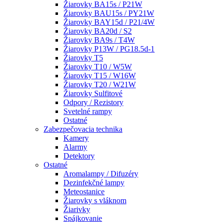
Žiarovky BA15s / P21W
Žiarovky BAU15s / PY21W
Žiarovky BAY15d / P21/4W
Žiarovky BA20d / S2
Žiarovky BA9s / T4W
Žiarovky P13W / PG18.5d-1
Žiarovky T5
Žiarovky T10 / W5W
Žiarovky T15 / W16W
Žiarovky T20 / W21W
Žiarovky Sulfitové
Odpory / Rezistory
Svetelné rampy
Ostatné
Zabezpečovacia technika
Kamery
Alarmy
Detektory
Ostatné
Aromalampy / Difuzéry
Dezinfekčné lampy
Meteostanice
Žiarovky s vláknom
Žiarivky
Spájkovanie