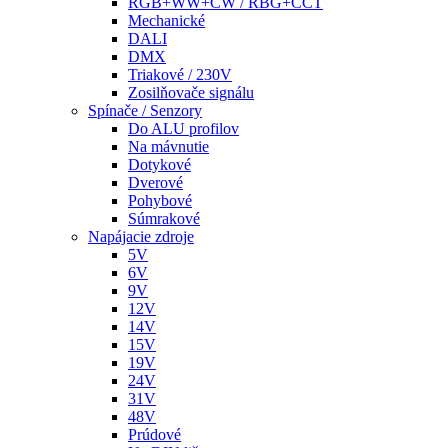
RGB+WW+CW / RBG+CCT
Mechanické
DALI
DMX
Triakové / 230V
Zosilňovače signálu
Spínače / Senzory
Do ALU profilov
Na mávnutie
Dotykové
Dverové
Pohybové
Súmrakové
Napájacie zdroje
5V
6V
9V
12V
14V
15V
19V
24V
31V
48V
Prúdové