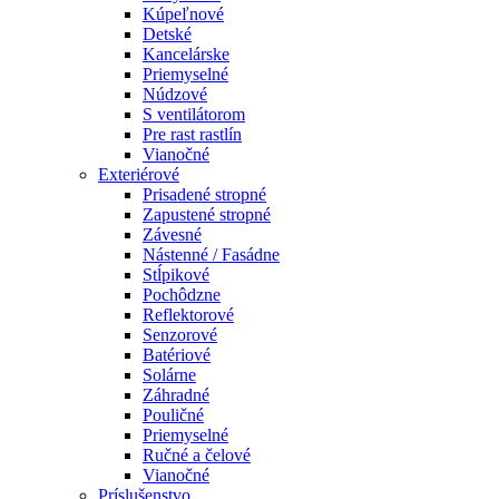
Kúpeľnové
Detské
Kancelárske
Priemyselné
Núdzové
S ventilátorom
Pre rast rastlín
Vianočné
Exteriérové
Prisadené stropné
Zapustené stropné
Závesné
Nástenné / Fasádne
Stĺpikové
Pochôdzne
Reflektorové
Senzorové
Batériové
Solárne
Záhradné
Pouličné
Priemyselné
Ručné a čelové
Vianočné
Príslušenstvo