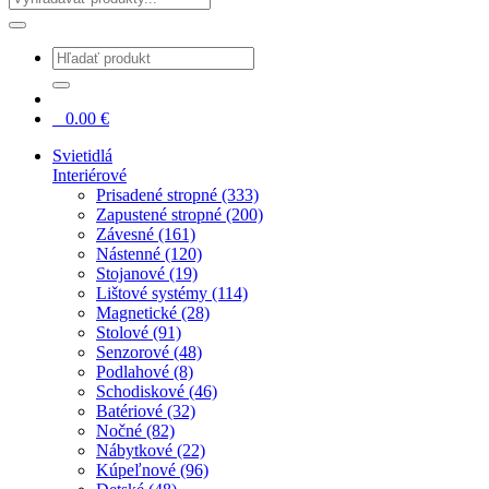
0
0.00
€
Svietidlá
Interiérové
Prisadené stropné (333)
Zapustené stropné (200)
Závesné (161)
Nástenné (120)
Stojanové (19)
Lištové systémy (114)
Magnetické (28)
Stolové (91)
Senzorové (48)
Podlahové (8)
Schodiskové (46)
Batériové (32)
Nočné (82)
Nábytkové (22)
Kúpeľnové (96)