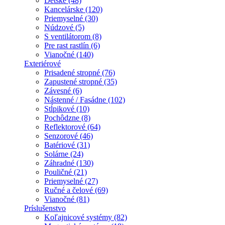
Detské (48)
Kancelárske (120)
Priemyselné (30)
Núdzové (5)
S ventilátorom (8)
Pre rast rastlín (6)
Vianočné (140)
Exteriérové
Prisadené stropné (76)
Zapustené stropné (35)
Závesné (6)
Nástenné / Fasádne (102)
Stĺpikové (10)
Pochôdzne (8)
Reflektorové (64)
Senzorové (46)
Batériové (31)
Solárne (24)
Záhradné (130)
Pouličné (21)
Priemyselné (27)
Ručné a čelové (69)
Vianočné (81)
Príslušenstvo
Koľajnicové systémy (82)