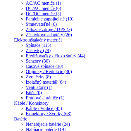
AC/AC meniče (1)
DC/AC meniče (6)
DC/DC meniče (5)
Paralelne zapojiteľné (10)
Stmievateľné (6)
Záložné zdroje / UPS (3)
Zásuvkové adaptéry (26)
Elektroinštalačný materiál
Spínače (115)
Zásuvky (79)
Predlžovačky / Flexo šnúry (44)
Senzory (30)
Časové spínače (10)
Objímky / Redukcie (30)
Zvončeky (8)
Izolačný materiál (64)
Ventilátory (1)
Ističe (0)
Prúdové chrániče (1)
Káble / Konektory
Káble / Vodiče (45)
Konektory / Svorky (68)
Batérie
Nenabíjacie batérie (24)
Nabíjacie batérie (19)