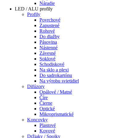
Náradie
LED / ALU profily
Profily
Povrchové
Zapustené
Rohové
Do dlažby
Pásovina
Nástenné
Závesné
Soklové
Schodiskové
Na sklo a plexi
Do sadrokartónu
Na výrobu svietidiel
Difúzory
Opálové / Matné
Číre
Čierne
Optické
Mikroprismatické
Koncovky
Plastové
Kovové
Držiaky / Spojky