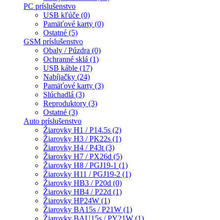
PC príslušenstvo
USB kľúče (0)
Pamäťové karty (0)
Ostatné (5)
GSM príslušenstvo
Obaly / Púzdra (0)
Ochranné sklá (1)
USB káble (17)
Nabíjačky (24)
Pamäťové karty (3)
Slúchadlá (3)
Reproduktory (3)
Ostatné (3)
Auto príslušenstvo
Žiarovky H1 / P14.5s (2)
Žiarovky H3 / PK22s (1)
Žiarovky H4 / P43t (3)
Žiarovky H7 / PX26d (5)
Žiarovky H8 / PGJ19-1 (1)
Žiarovky H11 / PGJ19-2 (1)
Žiarovky HB3 / P20d (0)
Žiarovky HB4 / P22d (1)
Žiarovky HP24W (1)
Žiarovky BA15s / P21W (1)
Žiarovky BAU15s / PY21W (1)