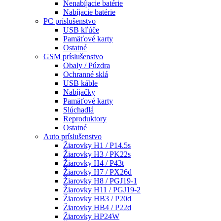
Nenabíjacie batérie
Nabíjacie batérie
PC príslušenstvo
USB kľúče
Pamäťové karty
Ostatné
GSM príslušenstvo
Obaly / Púzdra
Ochranné sklá
USB káble
Nabíjačky
Pamäťové karty
Slúchadlá
Reproduktory
Ostatné
Auto príslušenstvo
Žiarovky H1 / P14.5s
Žiarovky H3 / PK22s
Žiarovky H4 / P43t
Žiarovky H7 / PX26d
Žiarovky H8 / PGJ19-1
Žiarovky H11 / PGJ19-2
Žiarovky HB3 / P20d
Žiarovky HB4 / P22d
Žiarovky HP24W