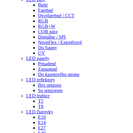
Biele
Farebné
Dvojfarebné / CCT
RGB
RGB+W
COB pásy
Digitálne / SPI
NeonFlex / Exteriérové
Do Sauny
UV
LED panely
Prisadené
Zapustené
Do kazetového stropu
LED reflektory
Bez senzoru
So senzorom
LED trubice
T5
T8
LED žiarovky
E10
E14
E27