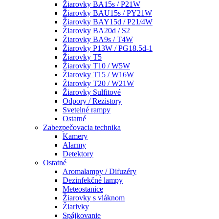
Žiarovky BA15s / P21W
Žiarovky BAU15s / PY21W
Žiarovky BAY15d / P21/4W
Žiarovky BA20d / S2
Žiarovky BA9s / T4W
Žiarovky P13W / PG18.5d-1
Žiarovky T5
Žiarovky T10 / W5W
Žiarovky T15 / W16W
Žiarovky T20 / W21W
Žiarovky Sulfitové
Odpory / Rezistory
Svetelné rampy
Ostatné
Zabezpečovacia technika
Kamery
Alarmy
Detektory
Ostatné
Aromalampy / Difuzéry
Dezinfekčné lampy
Meteostanice
Žiarovky s vláknom
Žiarivky
Spájkovanie