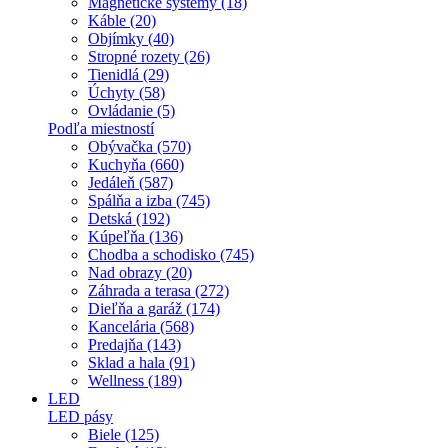
Magnetické systémy (18)
Káble (20)
Objímky (40)
Stropné rozety (26)
Tienidlá (29)
Úchyty (58)
Ovládanie (5)
Podľa miestností
Obývačka (570)
Kuchyňa (660)
Jedáleň (587)
Spálňa a izba (745)
Detská (192)
Kúpeľňa (136)
Chodba a schodisko (745)
Nad obrazy (20)
Záhrada a terasa (272)
Dieľňa a garáž (174)
Kancelária (568)
Predajňa (143)
Sklad a hala (91)
Wellness (189)
LED
LED pásy
Biele (125)