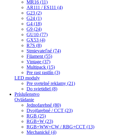
MR16 (11)
AR111 / ES111 (4)
G23 (2)
G24 (1)
G4 (18)
G9 (24)
GU10 (77)
GX53 (4)
R7S (8)
Stmievateľné (74)
Filament (55)
Vintage (37)
Multipack (15)
Pre rast rastlín (3)
LED moduly
Pre svetelné reklamy (21)
Do svietidiel (8)
Príslušenstvo
Ovládanie
Jednofarebné (80)
Dvojfarebné / CCT (23)
RGB (25)
RGB+W (23)
RGB+WW+CW / RBG+CCT (13)
Mechanické (4)