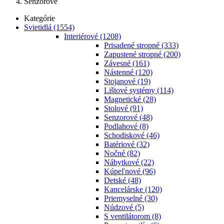
Senzorové
Kategórie
Svietidlá
(1554)
Interiérové
(1208)
Prisadené stropné
(333)
Zapustené stropné
(200)
Závesné
(161)
Nástenné
(120)
Stojanové
(19)
Lištové systémy
(114)
Magnetické
(28)
Stolové
(91)
Senzorové
(48)
Podlahové
(8)
Schodiskové
(46)
Batériové
(32)
Nočné
(82)
Nábytkové
(22)
Kúpeľnové
(96)
Detské
(48)
Kancelárske
(120)
Priemyselné
(30)
Núdzové
(5)
S ventilátorom
(8)