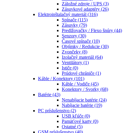
Záložné zdroje / UPS
(3)
Zásuvkové adaptéry
(26)
Elektroinštalačný materiál
(316)
Spínače
(115)
Zásuvky
(79)
Predlžovačky / Flexo šnúry
(44)
Senzory
(30)
Časové spínače
(10)
Objímky / Redukcie
(30)
Zvončeky
(8)
Izolačný materiál
(64)
Ventilátory
(1)
Ističe
(0)
Prúdové chrániče
(1)
Káble / Konektory
(101)
Káble / Vodiče
(45)
Konektory / Svorky
(68)
Batérie
(43)
Nenabíjacie batérie
(24)
Nabíjacie batérie
(19)
PC príslušenstvo
(2)
USB kľúče
(0)
Pamäťové karty
(0)
Ostatné
(5)
GSM príslušenstvo
(40)