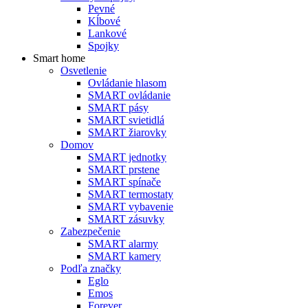
Pevné
Kĺbové
Lankové
Spojky
Smart home
Osvetlenie
Ovládanie hlasom
SMART ovládanie
SMART pásy
SMART svietidlá
SMART žiarovky
Domov
SMART jednotky
SMART prstene
SMART spínače
SMART termostaty
SMART vybavenie
SMART zásuvky
Zabezpečenie
SMART alarmy
SMART kamery
Podľa značky
Eglo
Emos
Forever