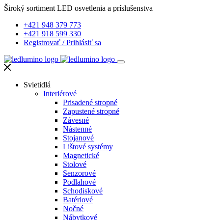
Široký sortiment LED osvetlenia a príslušenstva
+421 948 379 773
+421 918 599 330
Registrovať
/
Prihlásiť sa
Svietidlá
Interiérové
Prisadené stropné
Zapustené stropné
Závesné
Nástenné
Stojanové
Lištové systémy
Magnetické
Stolové
Senzorové
Podlahové
Schodiskové
Batériové
Nočné
Nábytkové