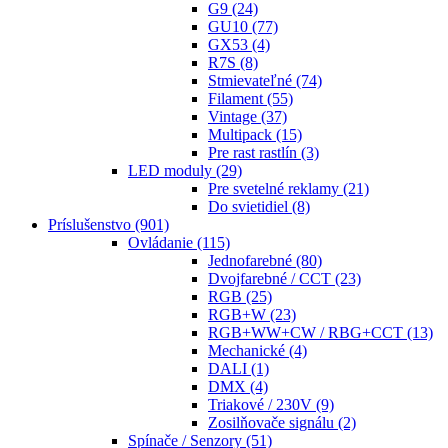
G9
(24)
GU10
(77)
GX53
(4)
R7S
(8)
Stmievateľné
(74)
Filament
(55)
Vintage
(37)
Multipack
(15)
Pre rast rastlín
(3)
LED moduly
(29)
Pre svetelné reklamy
(21)
Do svietidiel
(8)
Príslušenstvo
(901)
Ovládanie
(115)
Jednofarebné
(80)
Dvojfarebné / CCT
(23)
RGB
(25)
RGB+W
(23)
RGB+WW+CW / RBG+CCT
(13)
Mechanické
(4)
DALI
(1)
DMX
(4)
Triakové / 230V
(9)
Zosilňovače signálu
(2)
Spínače / Senzory
(51)