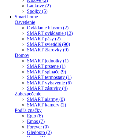
Kĺbové (2)
Lankové (2)
Spojky (5)
Smart home
Osvetlenie
Ovládanie hlasom (2)
SMART ovládanie (12)
SMART pásy (2)
SMART svietidlá (90)
SMART žiarovky (9)
Domov
SMART jednotky (1)
SMART prstene (1)
SMART spínače (9)
SMART termostaty (1)
SMART vybavenie (6)
SMART zásuvky (4)
Zabezpečenie
SMART alarmy (0)
SMART kamery (2)
Podľa značky
Eglo (6)
Emos (7)
Forever (0)
Gledopto (2)