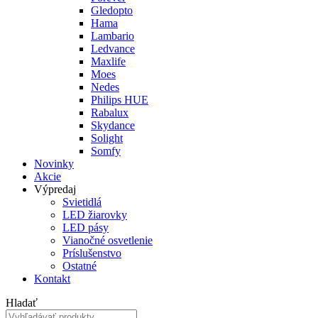
Gledopto
Hama
Lambario
Ledvance
Maxlife
Moes
Nedes
Philips HUE
Rabalux
Skydance
Solight
Somfy
Novinky
Akcie
Výpredaj
Svietidlá
LED žiarovky
LED pásy
Vianočné osvetlenie
Príslušenstvo
Ostatné
Kontakt
Hladať