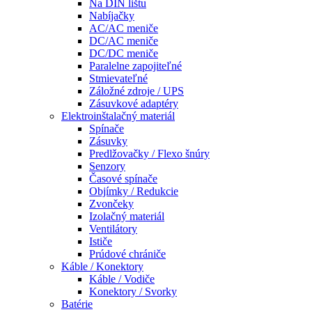
Na DIN lištu
Nabíjačky
AC/AC meniče
DC/AC meniče
DC/DC meniče
Paralelne zapojiteľné
Stmievateľné
Záložné zdroje / UPS
Zásuvkové adaptéry
Elektroinštalačný materiál
Spínače
Zásuvky
Predlžovačky / Flexo šnúry
Senzory
Časové spínače
Objímky / Redukcie
Zvončeky
Izolačný materiál
Ventilátory
Ističe
Prúdové chrániče
Káble / Konektory
Káble / Vodiče
Konektory / Svorky
Batérie