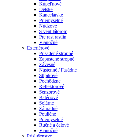
Kúpeľnové
Detské
Kancelárske
Priemyselné
Núdzové
S ventilátorom
Pre rast rastlín
Vianočné
Exteriérové
Prisadené stropné
Zapustené stropné
Závesné
Nástenné / Fasádne
Stĺpikové
Pochôdzne
Reflektorové
Senzorové
Batériové
Solárne
Záhradné
Pouličné
Priemyselné
Ručné a čelové
Vianočné
Príslušenstvo