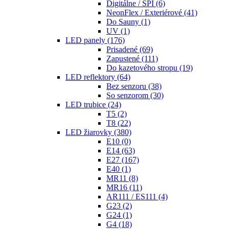
Digitálne / SPI
(6)
NeonFlex / Exteriérové
(41)
Do Sauny
(1)
UV
(1)
LED panely
(176)
Prisadené
(69)
Zapustené
(111)
Do kazetového stropu
(19)
LED reflektory
(64)
Bez senzoru
(38)
So senzorom
(30)
LED trubice
(24)
T5
(2)
T8
(22)
LED žiarovky
(380)
E10
(0)
E14
(63)
E27
(167)
E40
(1)
MR11
(8)
MR16
(11)
AR111 / ES111
(4)
G23
(2)
G24
(1)
G4
(18)