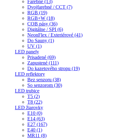
Farebné (13)
Dvojfarebné / CCT (7)
RGB (19)
RGB+W (18)
COB pásy (36)
Digitálne / SPI (6)
NeonFlex / Exteriérové (41)
Do Sauny (1)
UV (1)
LED panely
Prisadené (69)
Zapustené (111)
Do kazetového stropu (19)
LED reflektory
Bez senzoru (38)
So senzorom (30)
LED trubice
T5 (2)
T8 (22)
LED žiarovky
E10 (0)
E14 (63)
E27 (167)
E40 (1)
MR11 (8)