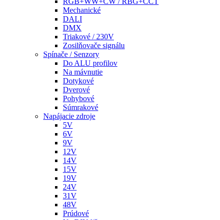
RGB+WW+CW / RBG+CCT
Mechanické
DALI
DMX
Triakové / 230V
Zosilňovače signálu
Spínače / Senzory
Do ALU profilov
Na mávnutie
Dotykové
Dverové
Pohybové
Súmrakové
Napájacie zdroje
5V
6V
9V
12V
14V
15V
19V
24V
31V
48V
Prúdové