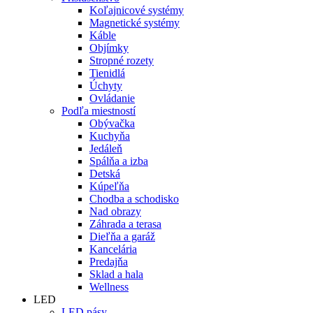
Koľajnicové systémy
Magnetické systémy
Káble
Objímky
Stropné rozety
Tienidlá
Úchyty
Ovládanie
Podľa miestností
Obývačka
Kuchyňa
Jedáleň
Spálňa a izba
Detská
Kúpeľňa
Chodba a schodisko
Nad obrazy
Záhrada a terasa
Dieľňa a garáž
Kancelária
Predajňa
Sklad a hala
Wellness
LED
LED pásy