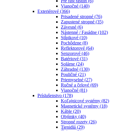
Pre rast rastlín
(6)
Vianočné
(140)
Exteriérové
(366)
Prisadené stropné
(76)
Zapustené stropné
(35)
Závesné
(6)
Nástenné / Fasádne
(102)
Stĺpikové
(10)
Pochôdzne
(8)
Reflektorové
(64)
Senzorové
(46)
Batériové
(31)
Solárne
(24)
Záhradné
(130)
Pouličné
(21)
Priemyselné
(27)
Ručné a čelové
(69)
Vianočné
(81)
Príslušenstvo
(178)
Koľajnicové systémy
(82)
Magnetické systémy
(18)
Káble
(20)
Objímky
(40)
Stropné rozety
(26)
Tienidlá
(29)