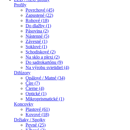
Profily
Povrchové (45)
Zapustené (22)
Rohové (18)
Do dlažby (1)
Pásovina (2)
Nástenné (5)
Závesné (1)
Soklové (1)
Schodiskové (2)
Na sklo a plexi (2)
Do sadrokartónu (9)
Na výrobu svietidiel (4)
Difúzory
Opálové / Matné (34)
Číre (7)
Čierne (4)
Optické (1)
Mikroprismatické (1)
Koncovky
Plastové (61)
Kovové (18)
Držiaky / Spojky
Pevné (25)