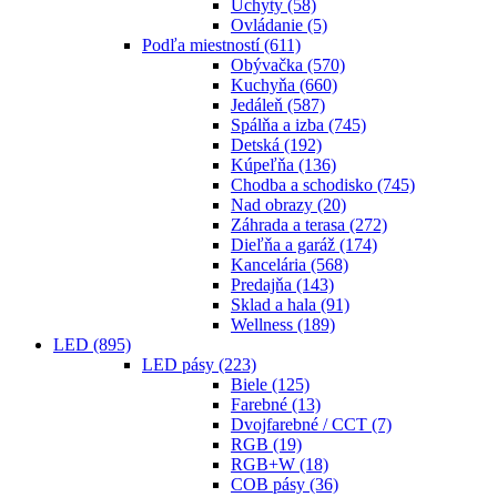
Úchyty
(58)
Ovládanie
(5)
Podľa miestností
(611)
Obývačka
(570)
Kuchyňa
(660)
Jedáleň
(587)
Spálňa a izba
(745)
Detská
(192)
Kúpeľňa
(136)
Chodba a schodisko
(745)
Nad obrazy
(20)
Záhrada a terasa
(272)
Dieľňa a garáž
(174)
Kancelária
(568)
Predajňa
(143)
Sklad a hala
(91)
Wellness
(189)
LED
(895)
LED pásy
(223)
Biele
(125)
Farebné
(13)
Dvojfarebné / CCT
(7)
RGB
(19)
RGB+W
(18)
COB pásy
(36)