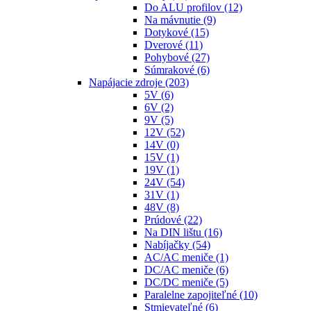
Do ALU profilov
(12)
Na mávnutie
(9)
Dotykové
(15)
Dverové
(11)
Pohybové
(27)
Súmrakové
(6)
Napájacie zdroje
(203)
5V
(6)
6V
(2)
9V
(5)
12V
(52)
14V
(0)
15V
(1)
19V
(1)
24V
(54)
31V
(1)
48V
(8)
Prúdové
(22)
Na DIN lištu
(16)
Nabíjačky
(54)
AC/AC meniče
(1)
DC/AC meniče
(6)
DC/DC meniče
(5)
Paralelne zapojiteľné
(10)
Stmievateľné
(6)