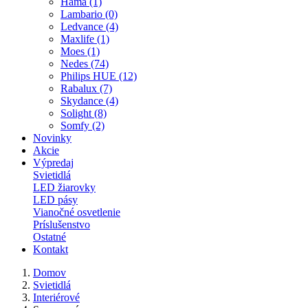
Hama (1)
Lambario (0)
Ledvance (4)
Maxlife (1)
Moes (1)
Nedes (74)
Philips HUE (12)
Rabalux (7)
Skydance (4)
Solight (8)
Somfy (2)
Novinky
Akcie
Výpredaj
Svietidlá
LED žiarovky
LED pásy
Vianočné osvetlenie
Príslušenstvo
Ostatné
Kontakt
Domov
Svietidlá
Interiérové