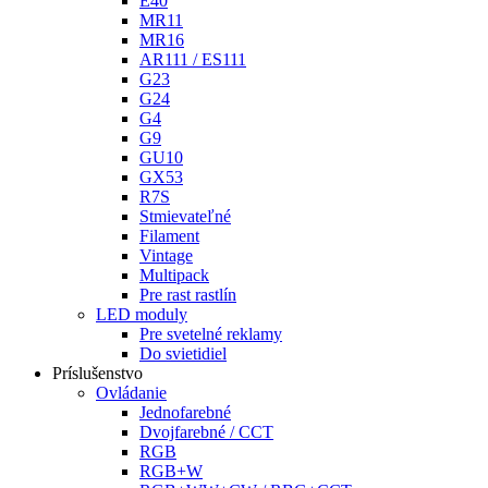
E40
MR11
MR16
AR111 / ES111
G23
G24
G4
G9
GU10
GX53
R7S
Stmievateľné
Filament
Vintage
Multipack
Pre rast rastlín
LED moduly
Pre svetelné reklamy
Do svietidiel
Príslušenstvo
Ovládanie
Jednofarebné
Dvojfarebné / CCT
RGB
RGB+W