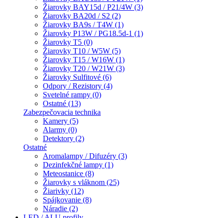
Žiarovky BAY15d / P21/4W (3)
Žiarovky BA20d / S2 (2)
Žiarovky BA9s / T4W (1)
Žiarovky P13W / PG18.5d-1 (1)
Žiarovky T5 (0)
Žiarovky T10 / W5W (5)
Žiarovky T15 / W16W (1)
Žiarovky T20 / W21W (3)
Žiarovky Sulfitové (6)
Odpory / Rezistory (4)
Svetelné rampy (0)
Ostatné (13)
Zabezpečovacia technika
Kamery (5)
Alarmy (0)
Detektory (2)
Ostatné
Aromalampy / Difuzéry (3)
Dezinfekčné lampy (1)
Meteostanice (8)
Žiarovky s vláknom (25)
Žiarivky (12)
Spájkovanie (8)
Náradie (2)
LED / ALU profily