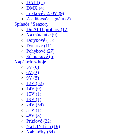
DALI (1)
DMX (4)
Triakové / 230V (9)
Zosilňovače signálu (2)
Spínače / Senzory
Do ALU profilov (12)
Na mávnutie (9)
Dotykové (15)
Dverové (11)
Pohybové (27)
Súmrakové (6)
Napájacie zdroje
5V (6)
6V (2)
9V (5)
12V (52)
14V (0)
15V (1)
19V (1)
24V (54)
31V (1)
48V (8)
Prúdové (22)
Na DIN lištu (16)
Nabíjačky (54)