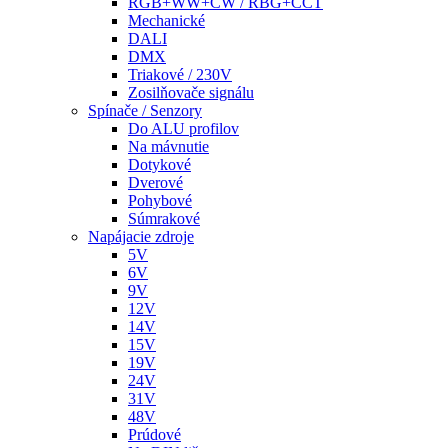
RGB+WW+CW / RBG+CCT
Mechanické
DALI
DMX
Triakové / 230V
Zosilňovače signálu
Spínače / Senzory
Do ALU profilov
Na mávnutie
Dotykové
Dverové
Pohybové
Súmrakové
Napájacie zdroje
5V
6V
9V
12V
14V
15V
19V
24V
31V
48V
Prúdové