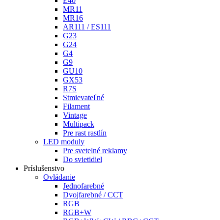
E40
MR11
MR16
AR111 / ES111
G23
G24
G4
G9
GU10
GX53
R7S
Stmievateľné
Filament
Vintage
Multipack
Pre rast rastlín
LED moduly
Pre svetelné reklamy
Do svietidiel
Príslušenstvo
Ovládanie
Jednofarebné
Dvojfarebné / CCT
RGB
RGB+W