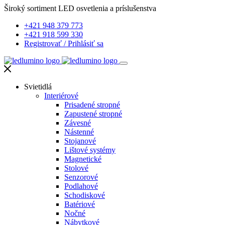
Široký sortiment LED osvetlenia a príslušenstva
+421 948 379 773
+421 918 599 330
Registrovať
/
Prihlásiť sa
Svietidlá
Interiérové
Prisadené stropné
Zapustené stropné
Závesné
Nástenné
Stojanové
Lištové systémy
Magnetické
Stolové
Senzorové
Podlahové
Schodiskové
Batériové
Nočné
Nábytkové