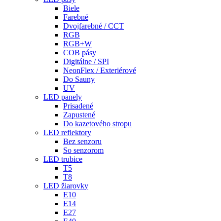
Biele
Farebné
Dvojfarebné / CCT
RGB
RGB+W
COB pásy
Digitálne / SPI
NeonFlex / Exteriérové
Do Sauny
UV
LED panely
Prisadené
Zapustené
Do kazetového stropu
LED reflektory
Bez senzoru
So senzorom
LED trubice
T5
T8
LED žiarovky
E10
E14
E27