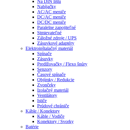
Na DIN lištu
Nabíjačky
AC/AC meniče
DC/AC meniče
DC/DC meniče
Paralelne zapojiteľné
Stmievateľné
Záložné zdroje / UPS
Zásuvkové adaptéry
Elektroinštalačný materiál
Spínače
Zásuvky
Predlžovačky / Flexo šnúry
Senzory
Časové spínače
Objímky / Redukcie
Zvončeky
Izolačný materiál
Ventilátory
Ističe
Prúdové chrániče
Káble / Konektory
Káble / Vodiče
Konektory / Svorky
Batérie