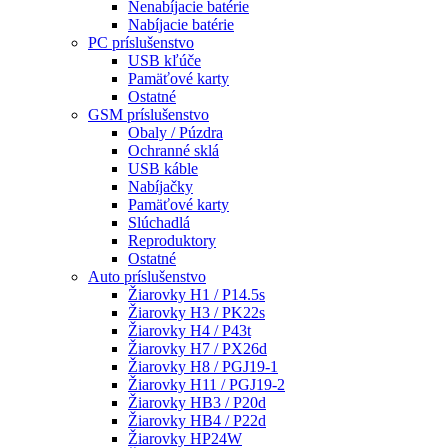
Nenabíjacie batérie
Nabíjacie batérie
PC príslušenstvo
USB kľúče
Pamäťové karty
Ostatné
GSM príslušenstvo
Obaly / Púzdra
Ochranné sklá
USB káble
Nabíjačky
Pamäťové karty
Slúchadlá
Reproduktory
Ostatné
Auto príslušenstvo
Žiarovky H1 / P14.5s
Žiarovky H3 / PK22s
Žiarovky H4 / P43t
Žiarovky H7 / PX26d
Žiarovky H8 / PGJ19-1
Žiarovky H11 / PGJ19-2
Žiarovky HB3 / P20d
Žiarovky HB4 / P22d
Žiarovky HP24W