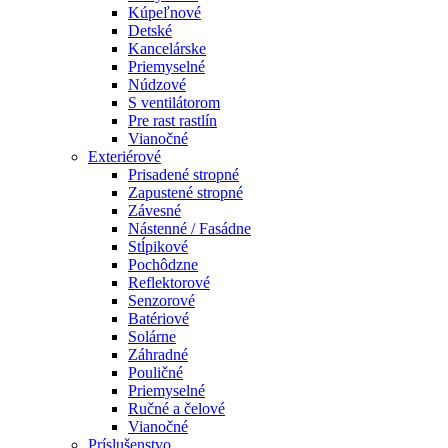
Kúpeľnové
Detské
Kancelárske
Priemyselné
Núdzové
S ventilátorom
Pre rast rastlín
Vianočné
Exteriérové
Prisadené stropné
Zapustené stropné
Závesné
Nástenné / Fasádne
Stĺpikové
Pochôdzne
Reflektorové
Senzorové
Batériové
Solárne
Záhradné
Pouličné
Priemyselné
Ručné a čelové
Vianočné
Príslušenstvo