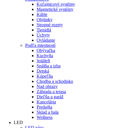
Koľajnicové systémy
Magnetické systémy
Káble
Objímky
Stropné rozety
Tienidlá
Úchyty
Ovládanie
Podľa miestností
Obývačka
Kuchyňa
Jedáleň
Spálňa a izba
Detská
Kúpeľňa
Chodba a schodisko
Nad obrazy
Záhrada a terasa
Dieľňa a garáž
Kancelária
Predajňa
Sklad a hala
Wellness
LED
LED pásy