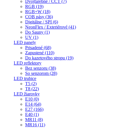
Dvojfarebné / CCT (7)
RGB (19)
RGB+W (18)
COB pásy (36)
Digitálne / SPI (6)
NeonFlex / Exteriérové (41)
Do Sauny (1)
UV (1)
LED panely
Prisadené (68)
Zapustené (110)
Do kazetového stropu (19)
LED reflektory
Bez senzoru (38)
So senzorom (28)
LED trubice
T5 (2)
T8 (22)
LED žiarovky
E10 (0)
E14 (64)
E27 (166)
E40 (1)
MR11 (8)
MR16 (11)