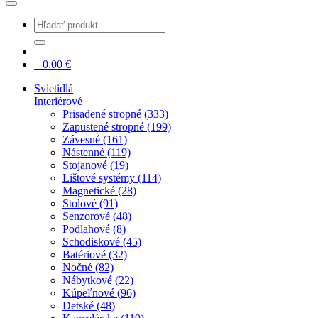
0
0.00
€
Svietidlá
Interiérové
Prisadené stropné (333)
Zapustené stropné (199)
Závesné (161)
Nástenné (119)
Stojanové (19)
Lištové systémy (114)
Magnetické (28)
Stolové (91)
Senzorové (48)
Podlahové (8)
Schodiskové (45)
Batériové (32)
Nočné (82)
Nábytkové (22)
Kúpeľnové (96)
Detské (48)