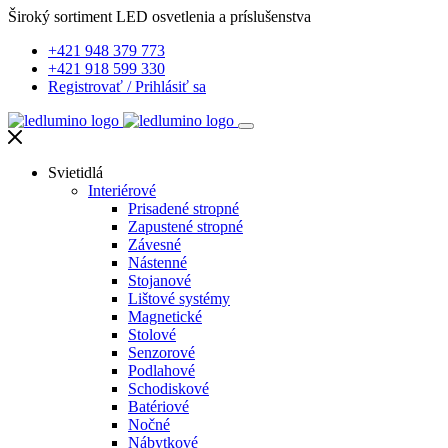
Široký sortiment LED osvetlenia a príslušenstva
+421 948 379 773
+421 918 599 330
Registrovať
/
Prihlásiť sa
Svietidlá
Interiérové
Prisadené stropné
Zapustené stropné
Závesné
Nástenné
Stojanové
Lištové systémy
Magnetické
Stolové
Senzorové
Podlahové
Schodiskové
Batériové
Nočné
Nábytkové