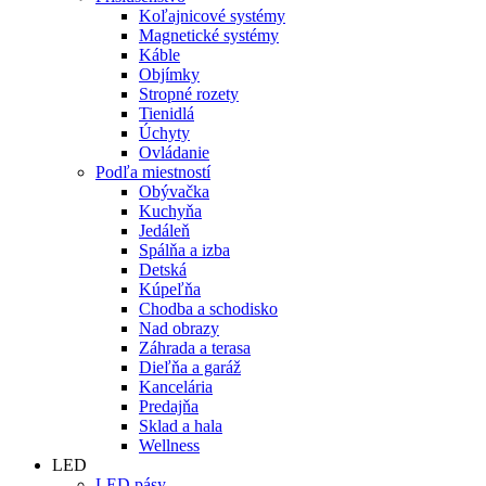
Koľajnicové systémy
Magnetické systémy
Káble
Objímky
Stropné rozety
Tienidlá
Úchyty
Ovládanie
Podľa miestností
Obývačka
Kuchyňa
Jedáleň
Spálňa a izba
Detská
Kúpeľňa
Chodba a schodisko
Nad obrazy
Záhrada a terasa
Dieľňa a garáž
Kancelária
Predajňa
Sklad a hala
Wellness
LED
LED pásy