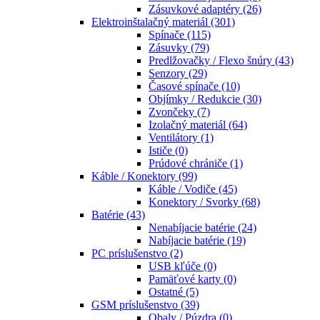
Zásuvkové adaptéry
(26)
Elektroinštalačný materiál
(301)
Spínače
(115)
Zásuvky
(79)
Predlžovačky / Flexo šnúry
(43)
Senzory
(29)
Časové spínače
(10)
Objímky / Redukcie
(30)
Zvončeky
(7)
Izolačný materiál
(64)
Ventilátory
(1)
Ističe
(0)
Prúdové chrániče
(1)
Káble / Konektory
(99)
Káble / Vodiče
(45)
Konektory / Svorky
(68)
Batérie
(43)
Nenabíjacie batérie
(24)
Nabíjacie batérie
(19)
PC príslušenstvo
(2)
USB kľúče
(0)
Pamäťové karty
(0)
Ostatné
(5)
GSM príslušenstvo
(39)
Obaly / Púzdra
(0)