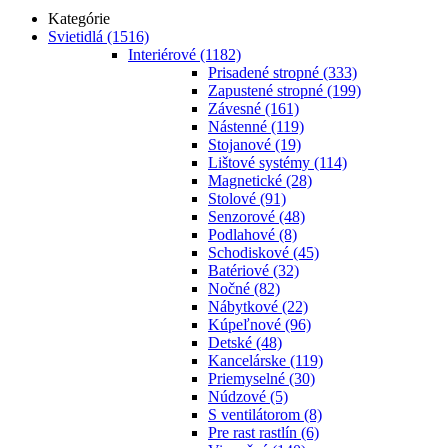
Kategórie
Svietidlá
(1516)
Interiérové
(1182)
Prisadené stropné
(333)
Zapustené stropné
(199)
Závesné
(161)
Nástenné
(119)
Stojanové
(19)
Lištové systémy
(114)
Magnetické
(28)
Stolové
(91)
Senzorové
(48)
Podlahové
(8)
Schodiskové
(45)
Batériové
(32)
Nočné
(82)
Nábytkové
(22)
Kúpeľnové
(96)
Detské
(48)
Kancelárske
(119)
Priemyselné
(30)
Núdzové
(5)
S ventilátorom
(8)
Pre rast rastlín
(6)