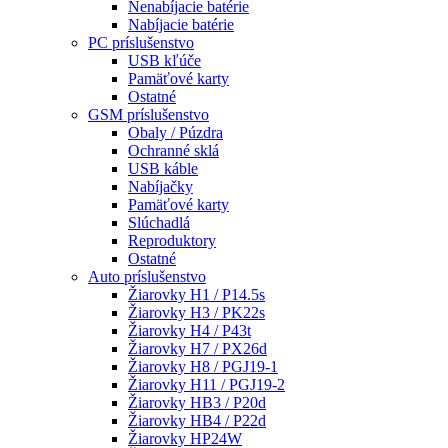
Nenabíjacie batérie
Nabíjacie batérie
PC príslušenstvo
USB kľúče
Pamäťové karty
Ostatné
GSM príslušenstvo
Obaly / Púzdra
Ochranné sklá
USB káble
Nabíjačky
Pamäťové karty
Slúchadlá
Reproduktory
Ostatné
Auto príslušenstvo
Žiarovky H1 / P14.5s
Žiarovky H3 / PK22s
Žiarovky H4 / P43t
Žiarovky H7 / PX26d
Žiarovky H8 / PGJ19-1
Žiarovky H11 / PGJ19-2
Žiarovky HB3 / P20d
Žiarovky HB4 / P22d
Žiarovky HP24W