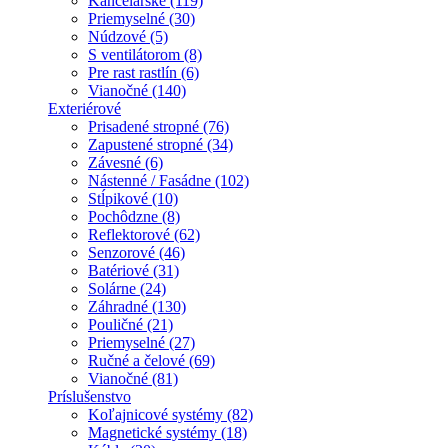
Kancelárske (119)
Priemyselné (30)
Núdzové (5)
S ventilátorom (8)
Pre rast rastlín (6)
Vianočné (140)
Exteriérové
Prisadené stropné (76)
Zapustené stropné (34)
Závesné (6)
Nástenné / Fasádne (102)
Stĺpikové (10)
Pochôdzne (8)
Reflektorové (62)
Senzorové (46)
Batériové (31)
Solárne (24)
Záhradné (130)
Pouličné (21)
Priemyselné (27)
Ručné a čelové (69)
Vianočné (81)
Príslušenstvo
Koľajnicové systémy (82)
Magnetické systémy (18)