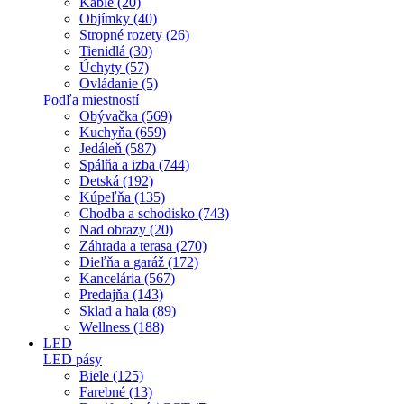
Káble (20)
Objímky (40)
Stropné rozety (26)
Tienidlá (30)
Úchyty (57)
Ovládanie (5)
Podľa miestností
Obývačka (569)
Kuchyňa (659)
Jedáleň (587)
Spálňa a izba (744)
Detská (192)
Kúpeľňa (135)
Chodba a schodisko (743)
Nad obrazy (20)
Záhrada a terasa (270)
Dieľňa a garáž (172)
Kancelária (567)
Predajňa (143)
Sklad a hala (89)
Wellness (188)
LED
LED pásy
Biele (125)
Farebné (13)