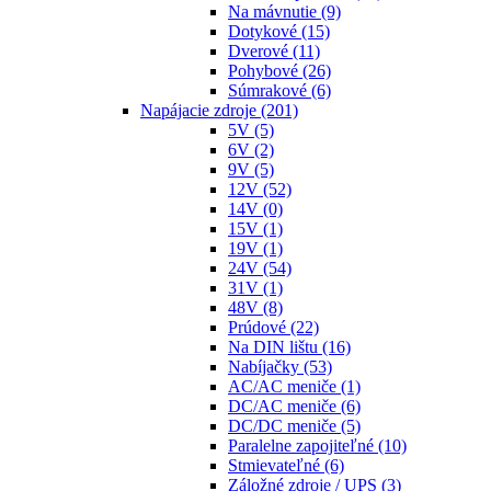
Na mávnutie
(9)
Dotykové
(15)
Dverové
(11)
Pohybové
(26)
Súmrakové
(6)
Napájacie zdroje
(201)
5V
(5)
6V
(2)
9V
(5)
12V
(52)
14V
(0)
15V
(1)
19V
(1)
24V
(54)
31V
(1)
48V
(8)
Prúdové
(22)
Na DIN lištu
(16)
Nabíjačky
(53)
AC/AC meniče
(1)
DC/AC meniče
(6)
DC/DC meniče
(5)
Paralelne zapojiteľné
(10)
Stmievateľné
(6)
Záložné zdroje / UPS
(3)