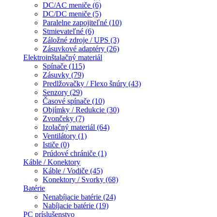
DC/AC meniče (6)
DC/DC meniče (5)
Paralelne zapojiteľné (10)
Stmievateľné (6)
Záložné zdroje / UPS (3)
Zásuvkové adaptéry (26)
Elektroinštalačný materiál
Spínače (115)
Zásuvky (79)
Predlžovačky / Flexo šnúry (43)
Senzory (29)
Časové spínače (10)
Objímky / Redukcie (30)
Zvončeky (7)
Izolačný materiál (64)
Ventilátory (1)
Ističe (0)
Prúdové chrániče (1)
Káble / Konektory
Káble / Vodiče (45)
Konektory / Svorky (68)
Batérie
Nenabíjacie batérie (24)
Nabíjacie batérie (19)
PC príslušenstvo