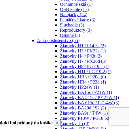
Ochranné sklá
(1)
USB káble
(17)
Nabíjačky
(24)
Pamäťové karty
(3)
Slúchadlá
(3)
Reproduktory
(3)
Ostatné
(3)
Auto príslušenstvo
(55)
Žiarovky H1 / P14.5s
(2)
Žiarovky H3 / PK22s
(1)
Žiarovky H4 / P43t
(3)
Žiarovky H7 / PX26d
(5)
Žiarovky H8 / PGJ19-1
(1)
Žiarovky H11 / PGJ19-2
(1)
Žiarovky HB3 / P20d
(0)
Žiarovky HB4 / P22d
(1)
Žiarovky HP24W
(1)
Žiarovky BA15s / P21W
(1)
Žiarovky BAU15s / PY21W
(1)
Žiarovky BAY15d / P21/4W
(3)
Žiarovky BA20d / S2
(2)
Žiarovky BA9s / T4W
(1)
Žiarovky P13W / PG18.5d-1
(1)
dukt bol pridaný do košíka
×
Žiarovky T5
(0)
Žiarovky T10 / W5W
(5)