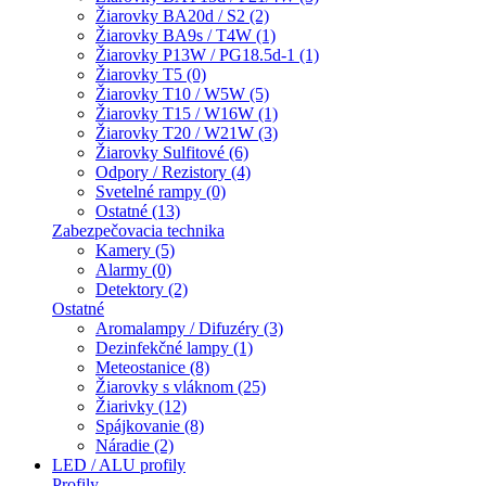
Žiarovky BA20d / S2 (2)
Žiarovky BA9s / T4W (1)
Žiarovky P13W / PG18.5d-1 (1)
Žiarovky T5 (0)
Žiarovky T10 / W5W (5)
Žiarovky T15 / W16W (1)
Žiarovky T20 / W21W (3)
Žiarovky Sulfitové (6)
Odpory / Rezistory (4)
Svetelné rampy (0)
Ostatné (13)
Zabezpečovacia technika
Kamery (5)
Alarmy (0)
Detektory (2)
Ostatné
Aromalampy / Difuzéry (3)
Dezinfekčné lampy (1)
Meteostanice (8)
Žiarovky s vláknom (25)
Žiarivky (12)
Spájkovanie (8)
Náradie (2)
LED / ALU profily
Profily