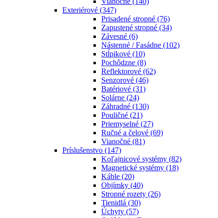
Vianočné
(140)
Exteriérové
(347)
Prisadené stropné
(76)
Zapustené stropné
(34)
Závesné
(6)
Nástenné / Fasádne
(102)
Stĺpikové
(10)
Pochôdzne
(8)
Reflektorové
(62)
Senzorové
(46)
Batériové
(31)
Solárne
(24)
Záhradné
(130)
Pouličné
(21)
Priemyselné
(27)
Ručné a čelové
(69)
Vianočné
(81)
Príslušenstvo
(147)
Koľajnicové systémy
(82)
Magnetické systémy
(18)
Káble
(20)
Objímky
(40)
Stropné rozety
(26)
Tienidlá
(30)
Úchyty
(57)