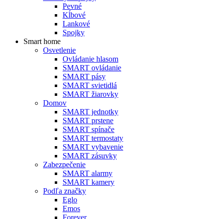
Pevné
Kĺbové
Lankové
Spojky
Smart home
Osvetlenie
Ovládanie hlasom
SMART ovládanie
SMART pásy
SMART svietidlá
SMART žiarovky
Domov
SMART jednotky
SMART prstene
SMART spínače
SMART termostaty
SMART vybavenie
SMART zásuvky
Zabezpečenie
SMART alarmy
SMART kamery
Podľa značky
Eglo
Emos
Forever