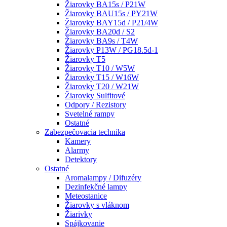
Žiarovky BA15s / P21W
Žiarovky BAU15s / PY21W
Žiarovky BAY15d / P21/4W
Žiarovky BA20d / S2
Žiarovky BA9s / T4W
Žiarovky P13W / PG18.5d-1
Žiarovky T5
Žiarovky T10 / W5W
Žiarovky T15 / W16W
Žiarovky T20 / W21W
Žiarovky Sulfitové
Odpory / Rezistory
Svetelné rampy
Ostatné
Zabezpečovacia technika
Kamery
Alarmy
Detektory
Ostatné
Aromalampy / Difuzéry
Dezinfekčné lampy
Meteostanice
Žiarovky s vláknom
Žiarivky
Spájkovanie