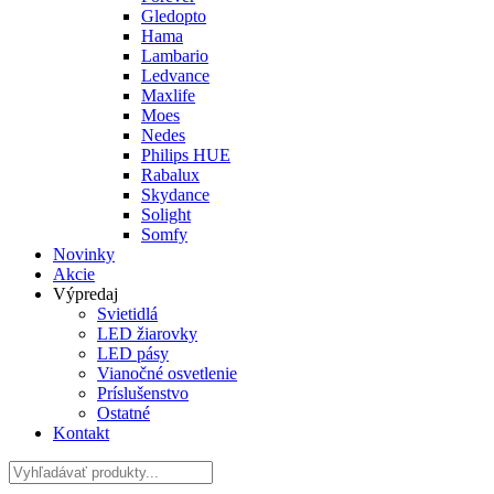
Gledopto
Hama
Lambario
Ledvance
Maxlife
Moes
Nedes
Philips HUE
Rabalux
Skydance
Solight
Somfy
Novinky
Akcie
Výpredaj
Svietidlá
LED žiarovky
LED pásy
Vianočné osvetlenie
Príslušenstvo
Ostatné
Kontakt
Hladať