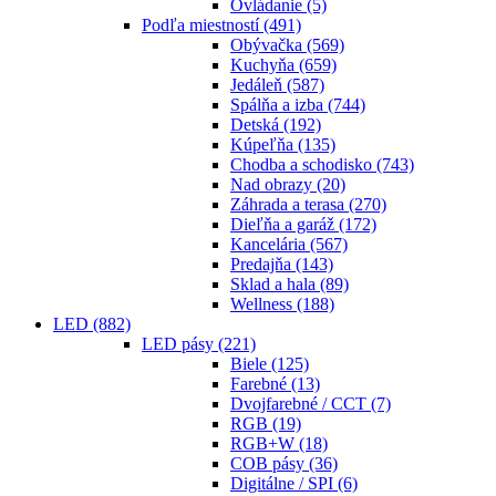
Ovládanie
(5)
Podľa miestností
(491)
Obývačka
(569)
Kuchyňa
(659)
Jedáleň
(587)
Spálňa a izba
(744)
Detská
(192)
Kúpeľňa
(135)
Chodba a schodisko
(743)
Nad obrazy
(20)
Záhrada a terasa
(270)
Dieľňa a garáž
(172)
Kancelária
(567)
Predajňa
(143)
Sklad a hala
(89)
Wellness
(188)
LED
(882)
LED pásy
(221)
Biele
(125)
Farebné
(13)
Dvojfarebné / CCT
(7)
RGB
(19)
RGB+W
(18)
COB pásy
(36)
Digitálne / SPI
(6)