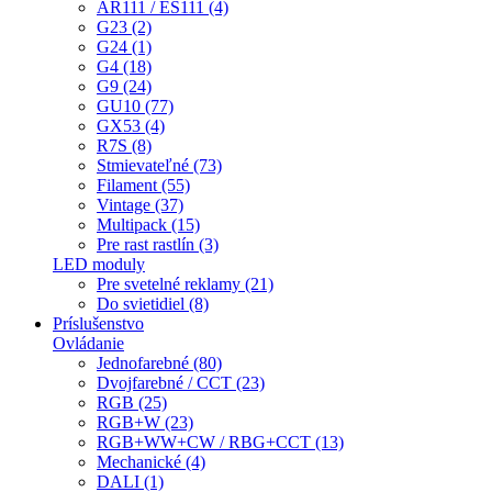
AR111 / ES111 (4)
G23 (2)
G24 (1)
G4 (18)
G9 (24)
GU10 (77)
GX53 (4)
R7S (8)
Stmievateľné (73)
Filament (55)
Vintage (37)
Multipack (15)
Pre rast rastlín (3)
LED moduly
Pre svetelné reklamy (21)
Do svietidiel (8)
Príslušenstvo
Ovládanie
Jednofarebné (80)
Dvojfarebné / CCT (23)
RGB (25)
RGB+W (23)
RGB+WW+CW / RBG+CCT (13)
Mechanické (4)
DALI (1)