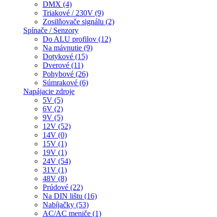
DMX (4)
Triakové / 230V (9)
Zosilňovače signálu (2)
Spínače / Senzory
Do ALU profilov (12)
Na mávnutie (9)
Dotykové (15)
Dverové (11)
Pohybové (26)
Súmrakové (6)
Napájacie zdroje
5V (5)
6V (2)
9V (5)
12V (52)
14V (0)
15V (1)
19V (1)
24V (54)
31V (1)
48V (8)
Prúdové (22)
Na DIN lištu (16)
Nabíjačky (53)
AC/AC meniče (1)