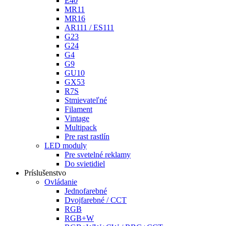
E40
MR11
MR16
AR111 / ES111
G23
G24
G4
G9
GU10
GX53
R7S
Stmievateľné
Filament
Vintage
Multipack
Pre rast rastlín
LED moduly
Pre svetelné reklamy
Do svietidiel
Príslušenstvo
Ovládanie
Jednofarebné
Dvojfarebné / CCT
RGB
RGB+W