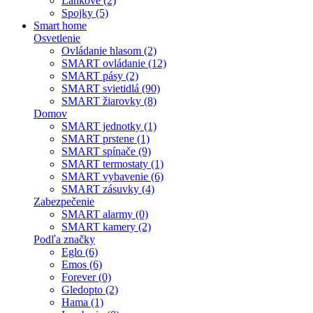
Lankové (2)
Spojky (5)
Smart home
Osvetlenie
Ovládanie hlasom (2)
SMART ovládanie (12)
SMART pásy (2)
SMART svietidlá (90)
SMART žiarovky (8)
Domov
SMART jednotky (1)
SMART prstene (1)
SMART spínače (9)
SMART termostaty (1)
SMART vybavenie (6)
SMART zásuvky (4)
Zabezpečenie
SMART alarmy (0)
SMART kamery (2)
Podľa značky
Eglo (6)
Emos (6)
Forever (0)
Gledopto (2)
Hama (1)