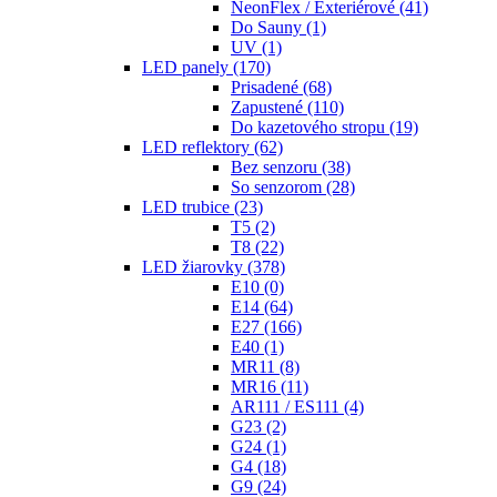
NeonFlex / Exteriérové
(41)
Do Sauny
(1)
UV
(1)
LED panely
(170)
Prisadené
(68)
Zapustené
(110)
Do kazetového stropu
(19)
LED reflektory
(62)
Bez senzoru
(38)
So senzorom
(28)
LED trubice
(23)
T5
(2)
T8
(22)
LED žiarovky
(378)
E10
(0)
E14
(64)
E27
(166)
E40
(1)
MR11
(8)
MR16
(11)
AR111 / ES111
(4)
G23
(2)
G24
(1)
G4
(18)
G9
(24)