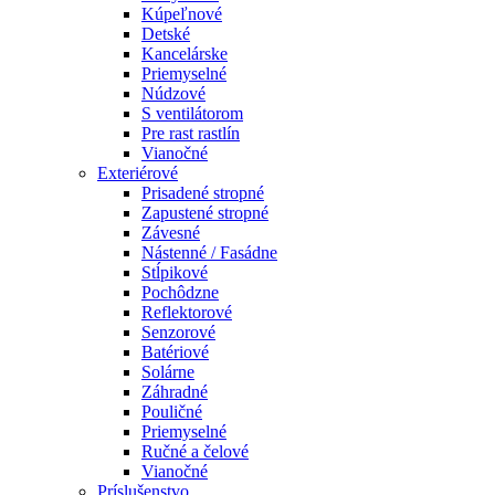
Kúpeľnové
Detské
Kancelárske
Priemyselné
Núdzové
S ventilátorom
Pre rast rastlín
Vianočné
Exteriérové
Prisadené stropné
Zapustené stropné
Závesné
Nástenné / Fasádne
Stĺpikové
Pochôdzne
Reflektorové
Senzorové
Batériové
Solárne
Záhradné
Pouličné
Priemyselné
Ručné a čelové
Vianočné
Príslušenstvo