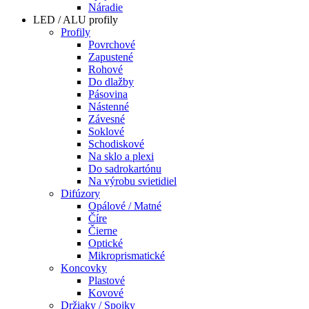
Náradie
LED / ALU profily
Profily
Povrchové
Zapustené
Rohové
Do dlažby
Pásovina
Nástenné
Závesné
Soklové
Schodiskové
Na sklo a plexi
Do sadrokartónu
Na výrobu svietidiel
Difúzory
Opálové / Matné
Číre
Čierne
Optické
Mikroprismatické
Koncovky
Plastové
Kovové
Držiaky / Spojky