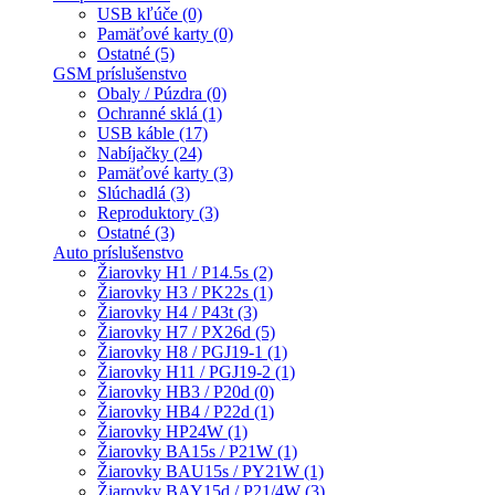
USB kľúče (0)
Pamäťové karty (0)
Ostatné (5)
GSM príslušenstvo
Obaly / Púzdra (0)
Ochranné sklá (1)
USB káble (17)
Nabíjačky (24)
Pamäťové karty (3)
Slúchadlá (3)
Reproduktory (3)
Ostatné (3)
Auto príslušenstvo
Žiarovky H1 / P14.5s (2)
Žiarovky H3 / PK22s (1)
Žiarovky H4 / P43t (3)
Žiarovky H7 / PX26d (5)
Žiarovky H8 / PGJ19-1 (1)
Žiarovky H11 / PGJ19-2 (1)
Žiarovky HB3 / P20d (0)
Žiarovky HB4 / P22d (1)
Žiarovky HP24W (1)
Žiarovky BA15s / P21W (1)
Žiarovky BAU15s / PY21W (1)
Žiarovky BAY15d / P21/4W (3)