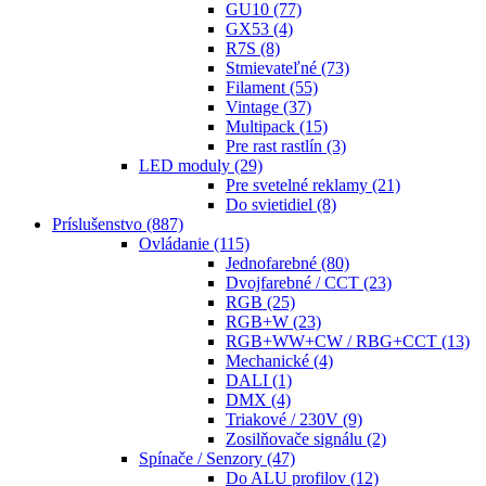
GU10
(77)
GX53
(4)
R7S
(8)
Stmievateľné
(73)
Filament
(55)
Vintage
(37)
Multipack
(15)
Pre rast rastlín
(3)
LED moduly
(29)
Pre svetelné reklamy
(21)
Do svietidiel
(8)
Príslušenstvo
(887)
Ovládanie
(115)
Jednofarebné
(80)
Dvojfarebné / CCT
(23)
RGB
(25)
RGB+W
(23)
RGB+WW+CW / RBG+CCT
(13)
Mechanické
(4)
DALI
(1)
DMX
(4)
Triakové / 230V
(9)
Zosilňovače signálu
(2)
Spínače / Senzory
(47)
Do ALU profilov
(12)