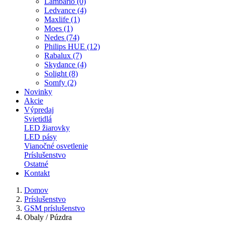
Lambario (0)
Ledvance (4)
Maxlife (1)
Moes (1)
Nedes (74)
Philips HUE (12)
Rabalux (7)
Skydance (4)
Solight (8)
Somfy (2)
Novinky
Akcie
Výpredaj
Svietidlá
LED žiarovky
LED pásy
Vianočné osvetlenie
Príslušenstvo
Ostatné
Kontakt
Domov
Príslušenstvo
GSM príslušenstvo
Obaly / Púzdra