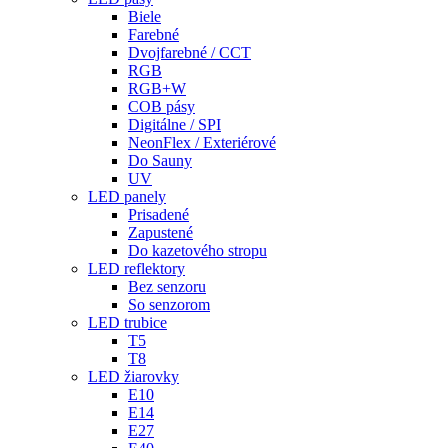
Biele
Farebné
Dvojfarebné / CCT
RGB
RGB+W
COB pásy
Digitálne / SPI
NeonFlex / Exteriérové
Do Sauny
UV
LED panely
Prisadené
Zapustené
Do kazetového stropu
LED reflektory
Bez senzoru
So senzorom
LED trubice
T5
T8
LED žiarovky
E10
E14
E27