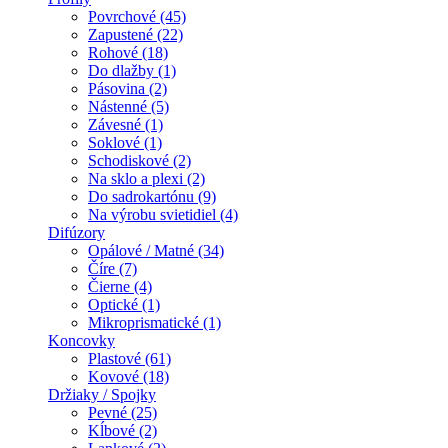
Povrchové (45)
Zapustené (22)
Rohové (18)
Do dlažby (1)
Pásovina (2)
Nástenné (5)
Závesné (1)
Soklové (1)
Schodiskové (2)
Na sklo a plexi (2)
Do sadrokartónu (9)
Na výrobu svietidiel (4)
Difúzory
Opálové / Matné (34)
Číre (7)
Čierne (4)
Optické (1)
Mikroprismatické (1)
Koncovky
Plastové (61)
Kovové (18)
Držiaky / Spojky
Pevné (25)
Kĺbové (2)