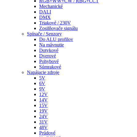
RGB+WW+CW / RBG+CCT
Mechanické
DALI
DMX
Triakové / 230V
Zosilňovače signálu
Spínače / Senzory
Do ALU profilov
Na mávnutie
Dotykové
Dverové
Pohybové
Súmrakové
Napájacie zdroje
5V
6V
9V
12V
14V
15V
19V
24V
31V
48V
Prúdové