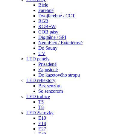
Biele
Farebné
Dvojfarebné / CCT
RGB
RGB+W
COB pásy
Digitálne / SPI
NeonFlex / Exteriérové
Do Sauny
UV
LED panely
Prisadené
Zapustené
Do kazetového stropu
LED reflektory
Bez senzoru
So senzorom
LED trubice
T5
T8
LED žiarovky
E10
E14
E27