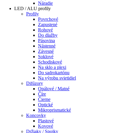
Náradie
LED / ALU profily
Profily
Povrchové
Zapustené
Rohové
Do dlažby
Pásovina
Nástenné
Závesné
Soklové
Schodiskové
Na sklo a plexi
Do sadrokartónu
Na výrobu svietidiel
Difúzory
Opálové / Matné
Číre
Čierne
Optické
Mikroprismatické
Koncovky
Plastové
Kovové
Držiaky / Spojky