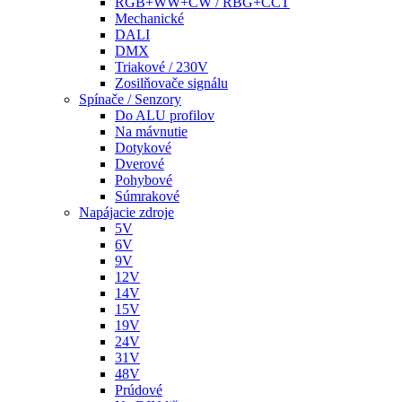
RGB+WW+CW / RBG+CCT
Mechanické
DALI
DMX
Triakové / 230V
Zosilňovače signálu
Spínače / Senzory
Do ALU profilov
Na mávnutie
Dotykové
Dverové
Pohybové
Súmrakové
Napájacie zdroje
5V
6V
9V
12V
14V
15V
19V
24V
31V
48V
Prúdové