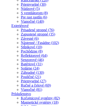
Kancelárske (120)
Priemyselné (30)
Núdzové (5)
S ventilátorom (8)
Pre rast rastlín (6)
Vianočné (140)
Exteriérové
Prisadené stropné (76)
Zapustené stropné (35)
Závesné (6)
Nástenné / Fasádne (102)
Stĺpikové (10)
Pochôdzne (8)
Reflektorové (64)
Senzorové (46)
Batériové (31)
Solárne (24)
Záhradné (130)
Pouličné (21)
Priemyselné (27)
Ručné a čelové (69)
Vianočné (81)
Príslušenstvo
Koľajnicové systémy (82)
Magnetické systémy (18)