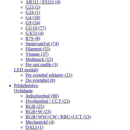
AR111 / ES111 (4)
G23 (2)
G24 (1)
G4 (18)
G9 (24)
GU10 (77)
GX53 (4)
R7S (8)
Stmievateľné (74)
Filament (55)
Vintage (37)
Multipack (15)
Pre rast rastlín (3)
LED moduly
Pre svetelné reklamy (21)
Do svietidiel (8)
Príslušenstvo
Ovládanie
Jednofarebné (80)
Dvojfarebné / CCT (23)
RGB (25)
RGB+W (23)
RGB+WW+CW / RBG+CCT (13)
Mechanické (4)
DALI (1)