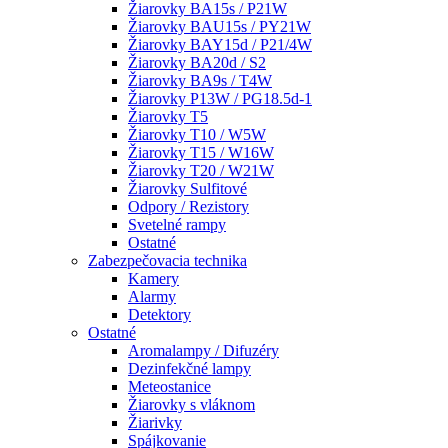
Žiarovky BA15s / P21W
Žiarovky BAU15s / PY21W
Žiarovky BAY15d / P21/4W
Žiarovky BA20d / S2
Žiarovky BA9s / T4W
Žiarovky P13W / PG18.5d-1
Žiarovky T5
Žiarovky T10 / W5W
Žiarovky T15 / W16W
Žiarovky T20 / W21W
Žiarovky Sulfitové
Odpory / Rezistory
Svetelné rampy
Ostatné
Zabezpečovacia technika
Kamery
Alarmy
Detektory
Ostatné
Aromalampy / Difuzéry
Dezinfekčné lampy
Meteostanice
Žiarovky s vláknom
Žiarivky
Spájkovanie