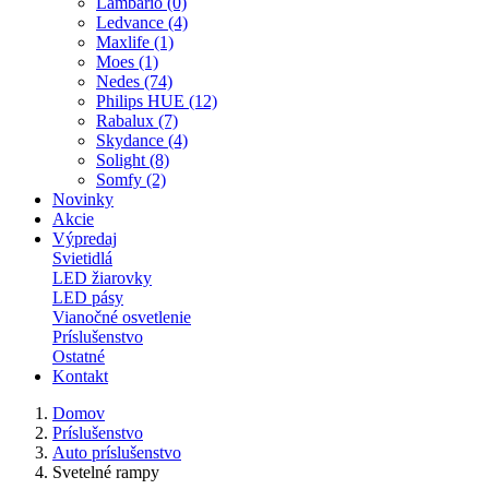
Lambario (0)
Ledvance (4)
Maxlife (1)
Moes (1)
Nedes (74)
Philips HUE (12)
Rabalux (7)
Skydance (4)
Solight (8)
Somfy (2)
Novinky
Akcie
Výpredaj
Svietidlá
LED žiarovky
LED pásy
Vianočné osvetlenie
Príslušenstvo
Ostatné
Kontakt
Domov
Príslušenstvo
Auto príslušenstvo
Svetelné rampy