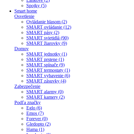
Lankové (2)
Spojky (5)
Smart home
Osvetlenie
Ovládanie hlasom (2)
SMART ovládanie (12)
SMART pásy (2)
SMART svietidlá (90)
SMART žiarovky (9)
Domov
SMART jednotky (1)
SMART prstene (1)
SMART spínače (9)
SMART termostaty (1)
SMART vybavenie (6)
SMART zásuvky (4)
Zabezpečenie
SMART alarmy (0)
SMART kamery (2)
Podľa značky
Eglo (6)
Emos (7)
Forever (0)
Gledopto (2)
Hama (1)