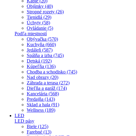
Káble (20)
Objímky (40)
Stropné rozety (26)
Tienidlá (29)
Úchyty (58)
Ovládanie (5)
Podľa miestností
Obývačka (570)
Kuchyňa (660)
Jedáleň (587)
Spálňa a izba (745)
Detská (192)
Kúpeľňa (136)
Chodba a schodisko (745)
Nad obrazy (20)
Záhrada a terasa (272)
Dieľňa a garáž (174)
Kancelária (568)
Predajňa (143)
Sklad a hala (91)
Wellness (189)
LED
LED pásy
Biele (125)
Farebné (13)