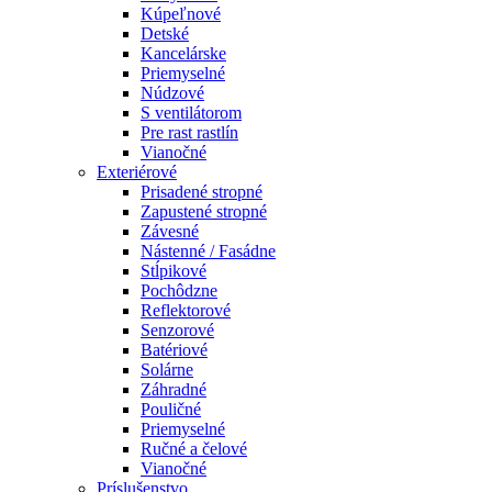
Kúpeľnové
Detské
Kancelárske
Priemyselné
Núdzové
S ventilátorom
Pre rast rastlín
Vianočné
Exteriérové
Prisadené stropné
Zapustené stropné
Závesné
Nástenné / Fasádne
Stĺpikové
Pochôdzne
Reflektorové
Senzorové
Batériové
Solárne
Záhradné
Pouličné
Priemyselné
Ručné a čelové
Vianočné
Príslušenstvo