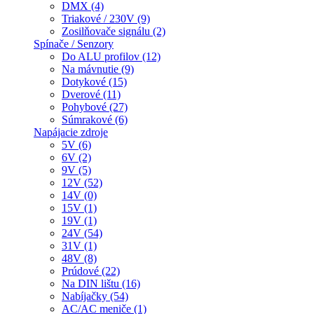
DMX (4)
Triakové / 230V (9)
Zosilňovače signálu (2)
Spínače / Senzory
Do ALU profilov (12)
Na mávnutie (9)
Dotykové (15)
Dverové (11)
Pohybové (27)
Súmrakové (6)
Napájacie zdroje
5V (6)
6V (2)
9V (5)
12V (52)
14V (0)
15V (1)
19V (1)
24V (54)
31V (1)
48V (8)
Prúdové (22)
Na DIN lištu (16)
Nabíjačky (54)
AC/AC meniče (1)