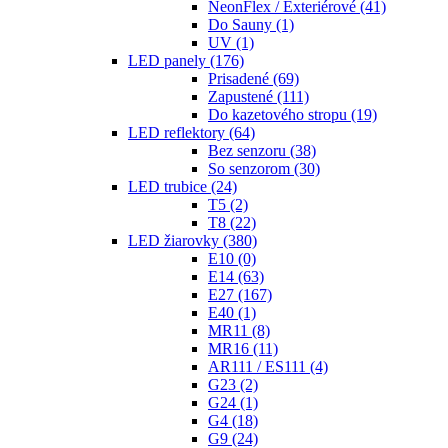
NeonFlex / Exteriérové
(41)
Do Sauny
(1)
UV
(1)
LED panely
(176)
Prisadené
(69)
Zapustené
(111)
Do kazetového stropu
(19)
LED reflektory
(64)
Bez senzoru
(38)
So senzorom
(30)
LED trubice
(24)
T5
(2)
T8
(22)
LED žiarovky
(380)
E10
(0)
E14
(63)
E27
(167)
E40
(1)
MR11
(8)
MR16
(11)
AR111 / ES111
(4)
G23
(2)
G24
(1)
G4
(18)
G9
(24)