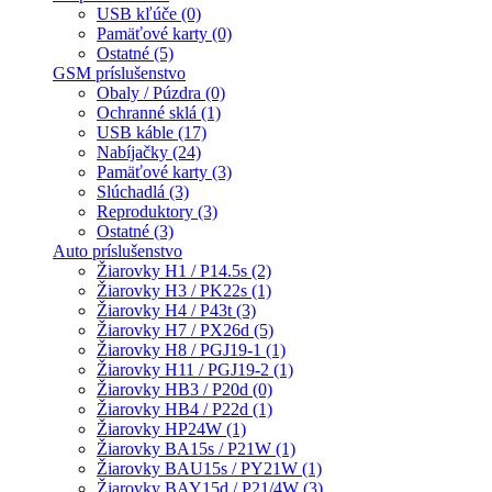
USB kľúče (0)
Pamäťové karty (0)
Ostatné (5)
GSM príslušenstvo
Obaly / Púzdra (0)
Ochranné sklá (1)
USB káble (17)
Nabíjačky (24)
Pamäťové karty (3)
Slúchadlá (3)
Reproduktory (3)
Ostatné (3)
Auto príslušenstvo
Žiarovky H1 / P14.5s (2)
Žiarovky H3 / PK22s (1)
Žiarovky H4 / P43t (3)
Žiarovky H7 / PX26d (5)
Žiarovky H8 / PGJ19-1 (1)
Žiarovky H11 / PGJ19-2 (1)
Žiarovky HB3 / P20d (0)
Žiarovky HB4 / P22d (1)
Žiarovky HP24W (1)
Žiarovky BA15s / P21W (1)
Žiarovky BAU15s / PY21W (1)
Žiarovky BAY15d / P21/4W (3)