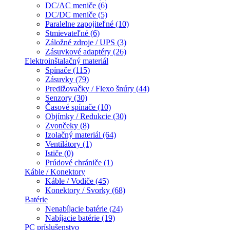
DC/AC meniče (6)
DC/DC meniče (5)
Paralelne zapojiteľné (10)
Stmievateľné (6)
Záložné zdroje / UPS (3)
Zásuvkové adaptéry (26)
Elektroinštalačný materiál
Spínače (115)
Zásuvky (79)
Predlžovačky / Flexo šnúry (44)
Senzory (30)
Časové spínače (10)
Objímky / Redukcie (30)
Zvončeky (8)
Izolačný materiál (64)
Ventilátory (1)
Ističe (0)
Prúdové chrániče (1)
Káble / Konektory
Káble / Vodiče (45)
Konektory / Svorky (68)
Batérie
Nenabíjacie batérie (24)
Nabíjacie batérie (19)
PC príslušenstvo