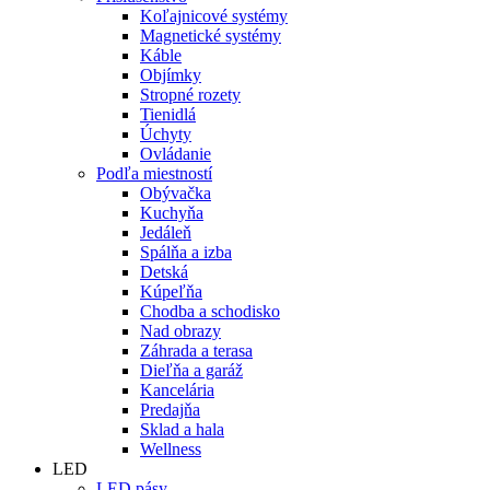
Koľajnicové systémy
Magnetické systémy
Káble
Objímky
Stropné rozety
Tienidlá
Úchyty
Ovládanie
Podľa miestností
Obývačka
Kuchyňa
Jedáleň
Spálňa a izba
Detská
Kúpeľňa
Chodba a schodisko
Nad obrazy
Záhrada a terasa
Dieľňa a garáž
Kancelária
Predajňa
Sklad a hala
Wellness
LED
LED pásy