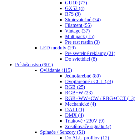
GU10
(77)
GX53
(4)
R7S
(8)
Stmievateľné
(74)
Filament
(55)
Vintage
(37)
Multipack
(15)
Pre rast rastlín
(3)
LED moduly
(29)
Pre svetelné reklamy
(21)
Do svietidiel
(8)
Príslušenstvo
(901)
Ovládanie
(115)
Jednofarebné
(80)
Dvojfarebné / CCT
(23)
RGB
(25)
RGB+W
(23)
RGB+WW+CW / RBG+CCT
(13)
Mechanické
(4)
DALI
(1)
DMX
(4)
Triakové / 230V
(9)
Zosilňovače signálu
(2)
Spínače / Senzory
(51)
Do ALU profilov
(12)