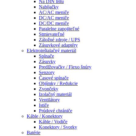
Na DIN lištu
Nabíjačky
AC/AC meniče
DC/AC meniče
DC/DC meniče
Paralelne zapojiteľné
Stmievateľné
Záložné zdroje / UPS
Zásuvkové adaptéry
Elektroinštalačný materiál
Spínače
Zásuvky
Predlžovačky / Flexo šnúry
Senzory
Časové spínače
Objímky / Redukcie
Zvončeky
Izolačný materiál
Ventilátory
Ističe
Prúdové chrániče
Káble / Konektory
Káble / Vodiče
Konektory / Svorky
Batérie