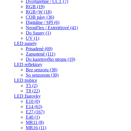
Dvojfarebné / CCT (7)
RGB (19)
RGB+W (18)
COB pásy (36)
Digitálne / SPI (6)
NeonFlex / Exteriérové (41)
Do Sauny (1)
UV (1)
LED panely
Prisadené (69)
Zapustené (111)
Do kazetového stropu (19)
LED reflektory
Bez senzoru (38)
So senzorom (30)
LED trubice
T5 (2)
T8 (22)
LED žiarovky
E10 (0)
E14 (63)
E27 (167)
E40 (1)
MR11 (8)
MR16 (11)