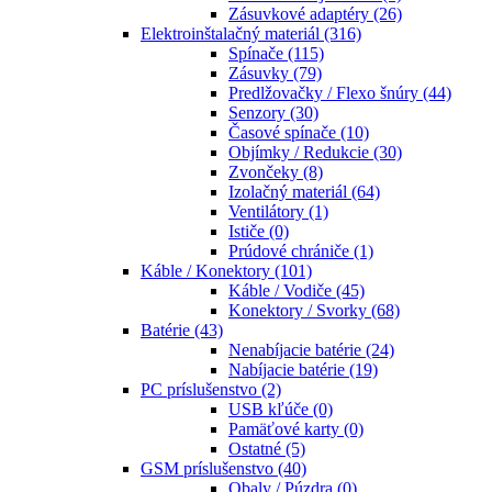
Zásuvkové adaptéry
(26)
Elektroinštalačný materiál
(316)
Spínače
(115)
Zásuvky
(79)
Predlžovačky / Flexo šnúry
(44)
Senzory
(30)
Časové spínače
(10)
Objímky / Redukcie
(30)
Zvončeky
(8)
Izolačný materiál
(64)
Ventilátory
(1)
Ističe
(0)
Prúdové chrániče
(1)
Káble / Konektory
(101)
Káble / Vodiče
(45)
Konektory / Svorky
(68)
Batérie
(43)
Nenabíjacie batérie
(24)
Nabíjacie batérie
(19)
PC príslušenstvo
(2)
USB kľúče
(0)
Pamäťové karty
(0)
Ostatné
(5)
GSM príslušenstvo
(40)
Obaly / Púzdra
(0)