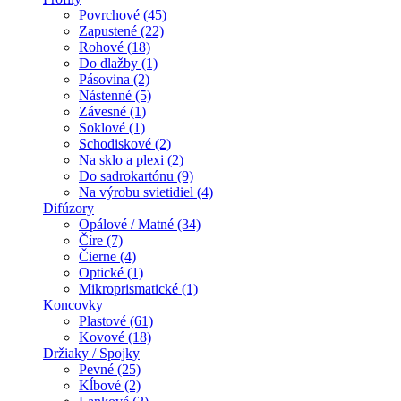
Povrchové (45)
Zapustené (22)
Rohové (18)
Do dlažby (1)
Pásovina (2)
Nástenné (5)
Závesné (1)
Soklové (1)
Schodiskové (2)
Na sklo a plexi (2)
Do sadrokartónu (9)
Na výrobu svietidiel (4)
Difúzory
Opálové / Matné (34)
Číre (7)
Čierne (4)
Optické (1)
Mikroprismatické (1)
Koncovky
Plastové (61)
Kovové (18)
Držiaky / Spojky
Pevné (25)
Kĺbové (2)