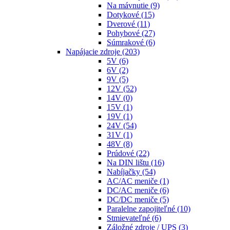
Na mávnutie
(9)
Dotykové
(15)
Dverové
(11)
Pohybové
(27)
Súmrakové
(6)
Napájacie zdroje
(203)
5V
(6)
6V
(2)
9V
(5)
12V
(52)
14V
(0)
15V
(1)
19V
(1)
24V
(54)
31V
(1)
48V
(8)
Prúdové
(22)
Na DIN lištu
(16)
Nabíjačky
(54)
AC/AC meniče
(1)
DC/AC meniče
(6)
DC/DC meniče
(5)
Paralelne zapojiteľné
(10)
Stmievateľné
(6)
Záložné zdroje / UPS
(3)