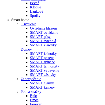
Pevné
Kĺbové
Lankové
Spojky
Smart home
Osvetlenie
Ovládanie hlasom
SMART ovládanie
SMART pásy
SMART svietidlá
SMART žiarovky
Domov
SMART jednotky
SMART prstene
SMART spínače
SMART termostaty
SMART vybavenie
SMART zásuvky
Zabezpečenie
SMART alarmy
SMART kamery
Podľa značky
Eglo
Emos
Forever