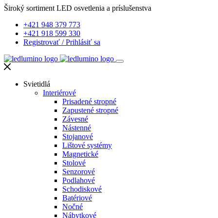
Široký sortiment LED osvetlenia a príslušenstva
+421 948 379 773
+421 918 599 330
Registrovať
/
Prihlásiť sa
Svietidlá
Interiérové
Prisadené stropné
Zapustené stropné
Závesné
Nástenné
Stojanové
Lištové systémy
Magnetické
Stolové
Senzorové
Podlahové
Schodiskové
Batériové
Nočné
Nábytkové