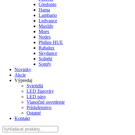
Gledopto
Hama
Lambario
Ledvance
Maxlife
Moes
Nedes
Philips HUE
Rabalux
Skydance
Solight
Somfy
Novinky
Akcie
Výpredaj
Svietidlá
LED žiarovky
LED pásy
Vianočné osvetlenie
Príslušenstvo
Ostatné
Kontakt
Hladať