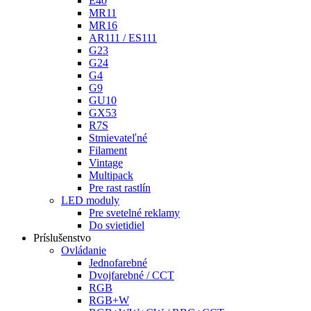
E40
MR11
MR16
AR111 / ES111
G23
G24
G4
G9
GU10
GX53
R7S
Stmievateľné
Filament
Vintage
Multipack
Pre rast rastlín
LED moduly
Pre svetelné reklamy
Do svietidiel
Príslušenstvo
Ovládanie
Jednofarebné
Dvojfarebné / CCT
RGB
RGB+W