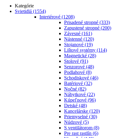
Kategórie
Svietidlá
(1554)
Interiérové
(1208)
Prisadené stropné
(333)
Zapustené stropné
(200)
Závesné
(161)
Nástenné
(120)
Stojanové
(19)
Lištové systémy
(114)
Magnetické
(28)
Stolové
(91)
Senzorové
(48)
Podlahové
(8)
Schodiskové
(46)
Batériové
(32)
Nočné
(82)
Nábytkové
(22)
Kúpeľnové
(96)
Detské
(48)
Kancelárske
(120)
Priemyselné
(30)
Núdzové
(5)
S ventilátorom
(8)
Pre rast rastlín
(6)