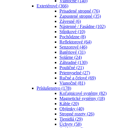
Vianočné
(140)
Exteriérové
(366)
Prisadené stropné
(76)
Zapustené stropné
(35)
Závesné
(6)
Nástenné / Fasádne
(102)
Stĺpikové
(10)
Pochôdzne
(8)
Reflektorové
(64)
Senzorové
(46)
Batériové
(31)
Solárne
(24)
Záhradné
(130)
Pouličné
(21)
Priemyselné
(27)
Ručné a čelové
(69)
Vianočné
(81)
Príslušenstvo
(178)
Koľajnicové systémy
(82)
Magnetické systémy
(18)
Káble
(20)
Objímky
(40)
Stropné rozety
(26)
Tienidlá
(29)
Úchyty
(58)