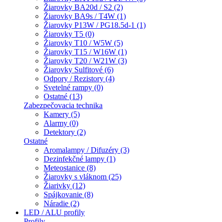
Žiarovky BA20d / S2 (2)
Žiarovky BA9s / T4W (1)
Žiarovky P13W / PG18.5d-1 (1)
Žiarovky T5 (0)
Žiarovky T10 / W5W (5)
Žiarovky T15 / W16W (1)
Žiarovky T20 / W21W (3)
Žiarovky Sulfitové (6)
Odpory / Rezistory (4)
Svetelné rampy (0)
Ostatné (13)
Zabezpečovacia technika
Kamery (5)
Alarmy (0)
Detektory (2)
Ostatné
Aromalampy / Difuzéry (3)
Dezinfekčné lampy (1)
Meteostanice (8)
Žiarovky s vláknom (25)
Žiarivky (12)
Spájkovanie (8)
Náradie (2)
LED / ALU profily
Profily