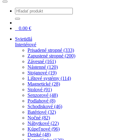
0
0.00
€
Svietidlá
Interiérové
Prisadené stropné (333)
Zapustené stropné (200)
Závesné (161)
Nástenné (120)
Stojanové (19)
Lištové systémy (114)
Magnetické (28)
Stolové (91)
Senzorové (48)
Podlahové (8)
Schodiskové (46)
Batériové (32)
Nočné (82)
Nábytkové (22)
Kúpeľnové (96)
Detské (48)