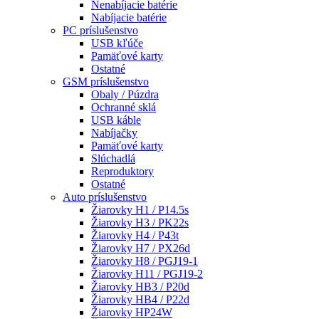
Nenabíjacie batérie
Nabíjacie batérie
PC príslušenstvo
USB kľúče
Pamäťové karty
Ostatné
GSM príslušenstvo
Obaly / Púzdra
Ochranné sklá
USB káble
Nabíjačky
Pamäťové karty
Slúchadlá
Reproduktory
Ostatné
Auto príslušenstvo
Žiarovky H1 / P14.5s
Žiarovky H3 / PK22s
Žiarovky H4 / P43t
Žiarovky H7 / PX26d
Žiarovky H8 / PGJ19-1
Žiarovky H11 / PGJ19-2
Žiarovky HB3 / P20d
Žiarovky HB4 / P22d
Žiarovky HP24W