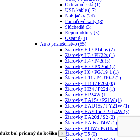
Ochranné sklá
(1)
USB káble
(17)
Nabíjačky
(24)
Pamäťové karty
(3)
Slúchadlá
(3)
Reproduktory
(3)
Ostatné
(3)
Auto príslušenstvo
(55)
Žiarovky H1 / P14.5s
(2)
Žiarovky H3 / PK22s
(1)
Žiarovky H4 / P43t
(3)
Žiarovky H7 / PX26d
(5)
Žiarovky H8 / PGJ19-1
(1)
Žiarovky H11 / PGJ19-2
(1)
Žiarovky HB3 / P20d
(0)
Žiarovky HB4 / P22d
(1)
Žiarovky HP24W
(1)
Žiarovky BA15s / P21W
(1)
Žiarovky BAU15s / PY21W
(1)
Žiarovky BAY15d / P21/4W
(3)
Žiarovky BA20d / S2
(2)
Žiarovky BA9s / T4W
(1)
Žiarovky P13W / PG18.5d-1
(1)
dukt bol pridaný do košíka
×
Žiarovky T5
(0)
Žiarovky T10 / W5W
(5)