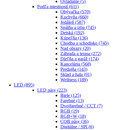
Ovládanie
(5)
Podľa miestností
(611)
Obývačka
(570)
Kuchyňa
(660)
Jedáleň
(587)
Spálňa a izba
(745)
Detská
(192)
Kúpeľňa
(136)
Chodba a schodisko
(745)
Nad obrazy
(20)
Záhrada a terasa
(272)
Dieľňa a garáž
(174)
Kancelária
(568)
Predajňa
(143)
Sklad a hala
(91)
Wellness
(189)
LED
(895)
LED pásy
(223)
Biele
(125)
Farebné
(13)
Dvojfarebné / CCT
(7)
RGB
(19)
RGB+W
(18)
COB pásy
(36)
Digitálne / SPI
(6)