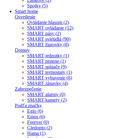
Lankové (2)
Spojky (5)
Smart home
Osvetlenie
Ovládanie hlasom (2)
SMART ovládanie (12)
SMART pásy (2)
SMART svietidlá (90)
SMART žiarovky (8)
Domov
SMART jednotky (1)
SMART prstene (1)
SMART spínače (9)
SMART termostaty (1)
SMART vybavenie (6)
SMART zásuvky (4)
Zabezpečenie
SMART alarmy (0)
SMART kamery (2)
Podľa značky
Eglo (6)
Emos (6)
Forever (0)
Gledopto (2)
Hama (1)