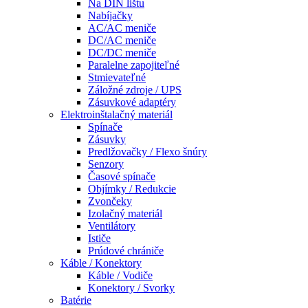
Na DIN lištu
Nabíjačky
AC/AC meniče
DC/AC meniče
DC/DC meniče
Paralelne zapojiteľné
Stmievateľné
Záložné zdroje / UPS
Zásuvkové adaptéry
Elektroinštalačný materiál
Spínače
Zásuvky
Predlžovačky / Flexo šnúry
Senzory
Časové spínače
Objímky / Redukcie
Zvončeky
Izolačný materiál
Ventilátory
Ističe
Prúdové chrániče
Káble / Konektory
Káble / Vodiče
Konektory / Svorky
Batérie