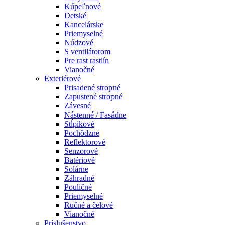
Kúpeľnové
Detské
Kancelárske
Priemyselné
Núdzové
S ventilátorom
Pre rast rastlín
Vianočné
Exteriérové
Prisadené stropné
Zapustené stropné
Závesné
Nástenné / Fasádne
Stĺpikové
Pochôdzne
Reflektorové
Senzorové
Batériové
Solárne
Záhradné
Pouličné
Priemyselné
Ručné a čelové
Vianočné
Príslušenstvo