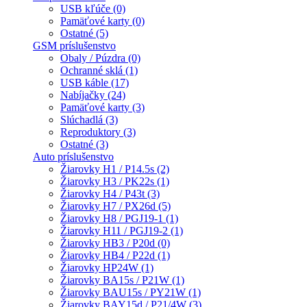
USB kľúče (0)
Pamäťové karty (0)
Ostatné (5)
GSM príslušenstvo
Obaly / Púzdra (0)
Ochranné sklá (1)
USB káble (17)
Nabíjačky (24)
Pamäťové karty (3)
Slúchadlá (3)
Reproduktory (3)
Ostatné (3)
Auto príslušenstvo
Žiarovky H1 / P14.5s (2)
Žiarovky H3 / PK22s (1)
Žiarovky H4 / P43t (3)
Žiarovky H7 / PX26d (5)
Žiarovky H8 / PGJ19-1 (1)
Žiarovky H11 / PGJ19-2 (1)
Žiarovky HB3 / P20d (0)
Žiarovky HB4 / P22d (1)
Žiarovky HP24W (1)
Žiarovky BA15s / P21W (1)
Žiarovky BAU15s / PY21W (1)
Žiarovky BAY15d / P21/4W (3)