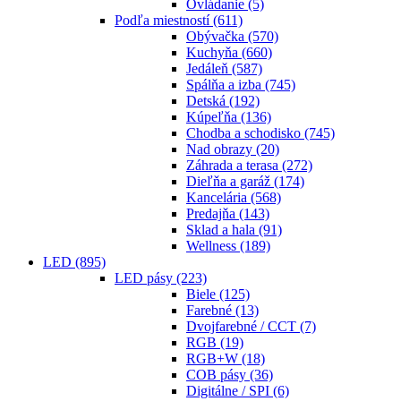
Ovládanie
(5)
Podľa miestností
(611)
Obývačka
(570)
Kuchyňa
(660)
Jedáleň
(587)
Spálňa a izba
(745)
Detská
(192)
Kúpeľňa
(136)
Chodba a schodisko
(745)
Nad obrazy
(20)
Záhrada a terasa
(272)
Dieľňa a garáž
(174)
Kancelária
(568)
Predajňa
(143)
Sklad a hala
(91)
Wellness
(189)
LED
(895)
LED pásy
(223)
Biele
(125)
Farebné
(13)
Dvojfarebné / CCT
(7)
RGB
(19)
RGB+W
(18)
COB pásy
(36)
Digitálne / SPI
(6)