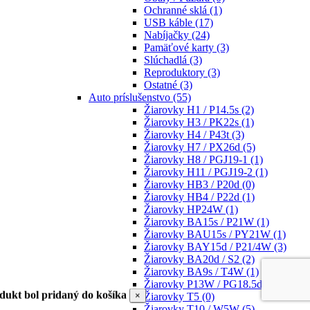
Ochranné sklá
(1)
USB káble
(17)
Nabíjačky
(24)
Pamäťové karty
(3)
Slúchadlá
(3)
Reproduktory
(3)
Ostatné
(3)
Auto príslušenstvo
(55)
Žiarovky H1 / P14.5s
(2)
Žiarovky H3 / PK22s
(1)
Žiarovky H4 / P43t
(3)
Žiarovky H7 / PX26d
(5)
Žiarovky H8 / PGJ19-1
(1)
Žiarovky H11 / PGJ19-2
(1)
Žiarovky HB3 / P20d
(0)
Žiarovky HB4 / P22d
(1)
Žiarovky HP24W
(1)
Žiarovky BA15s / P21W
(1)
Žiarovky BAU15s / PY21W
(1)
Žiarovky BAY15d / P21/4W
(3)
Žiarovky BA20d / S2
(2)
Žiarovky BA9s / T4W
(1)
Žiarovky P13W / PG18.5d-1
(1)
dukt bol pridaný do košíka
×
Žiarovky T5
(0)
Žiarovky T10 / W5W
(5)