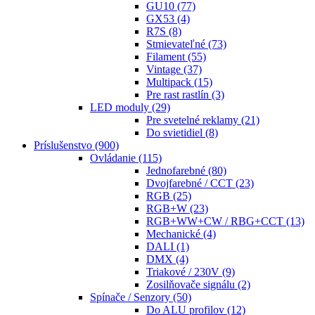
GU10
(77)
GX53
(4)
R7S
(8)
Stmievateľné
(73)
Filament
(55)
Vintage
(37)
Multipack
(15)
Pre rast rastlín
(3)
LED moduly
(29)
Pre svetelné reklamy
(21)
Do svietidiel
(8)
Príslušenstvo
(900)
Ovládanie
(115)
Jednofarebné
(80)
Dvojfarebné / CCT
(23)
RGB
(25)
RGB+W
(23)
RGB+WW+CW / RBG+CCT
(13)
Mechanické
(4)
DALI
(1)
DMX
(4)
Triakové / 230V
(9)
Zosilňovače signálu
(2)
Spínače / Senzory
(50)
Do ALU profilov
(12)