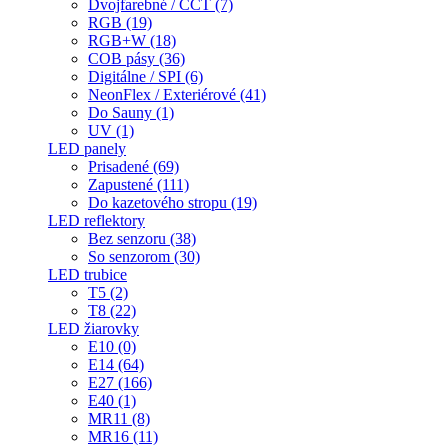
Dvojfarebné / CCT (7)
RGB (19)
RGB+W (18)
COB pásy (36)
Digitálne / SPI (6)
NeonFlex / Exteriérové (41)
Do Sauny (1)
UV (1)
LED panely
Prisadené (69)
Zapustené (111)
Do kazetového stropu (19)
LED reflektory
Bez senzoru (38)
So senzorom (30)
LED trubice
T5 (2)
T8 (22)
LED žiarovky
E10 (0)
E14 (64)
E27 (166)
E40 (1)
MR11 (8)
MR16 (11)