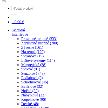
0
0.00
€
Svietidlá
Interiérové
Prisadené stropné (333)
Zapustené stropné (200)
Závesné (161)
Nástenné (120)
Stojanové (19)
Lištové systémy (114)
Magnetické (28)
Stolové (91)
Senzorové (48)
Podlahové (8)
Schodiskové (46)
Batériové (32)
Nočné (82)
Nábytkové (22)
Kúpeľnové (96)
Detské (48)