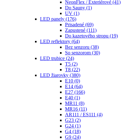
NeonFlex / Exteriérové
(41)
Do Sauny
(1)
UV
(1)
LED panely
(176)
Prisadené
(69)
Zapustené
(111)
Do kazetového stropu
(19)
LED reflektory
(64)
Bez senzoru
(38)
So senzorom
(30)
LED trubice
(24)
T5
(2)
T8
(22)
LED žiarovky
(380)
E10
(0)
E14
(64)
E27
(166)
E40
(1)
MR11
(8)
MR16
(11)
AR111 / ES111
(4)
G23
(2)
G24
(1)
G4
(18)
G9
(24)