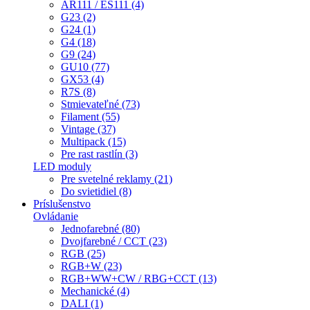
AR111 / ES111 (4)
G23 (2)
G24 (1)
G4 (18)
G9 (24)
GU10 (77)
GX53 (4)
R7S (8)
Stmievateľné (73)
Filament (55)
Vintage (37)
Multipack (15)
Pre rast rastlín (3)
LED moduly
Pre svetelné reklamy (21)
Do svietidiel (8)
Príslušenstvo
Ovládanie
Jednofarebné (80)
Dvojfarebné / CCT (23)
RGB (25)
RGB+W (23)
RGB+WW+CW / RBG+CCT (13)
Mechanické (4)
DALI (1)