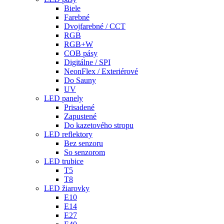
Biele
Farebné
Dvojfarebné / CCT
RGB
RGB+W
COB pásy
Digitálne / SPI
NeonFlex / Exteriérové
Do Sauny
UV
LED panely
Prisadené
Zapustené
Do kazetového stropu
LED reflektory
Bez senzoru
So senzorom
LED trubice
T5
T8
LED žiarovky
E10
E14
E27