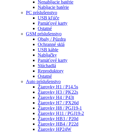
Nenabíjacie batérie
Nabíjacie batérie
PC príslušenstvo
USB kľúče
Pamäťové karty
Ostatné
GSM príslušenstvo
Obaly / Púzdra
Ochranné sklá
USB káble
Nabíjačky
Pamäťové karty
Slúchadlá
Reproduktory
Ostatné
Auto príslušenstvo
Žiarovky H1 / P14.5s
Žiarovky H3 / PK22s
Žiarovky H4 / P43t
Žiarovky H7 / PX26d
Žiarovky H8 / PGJ19-1
Žiarovky H11 / PGJ19-2
Žiarovky HB3 / P20d
Žiarovky HB4 / P22d
Žiarovky HP24W