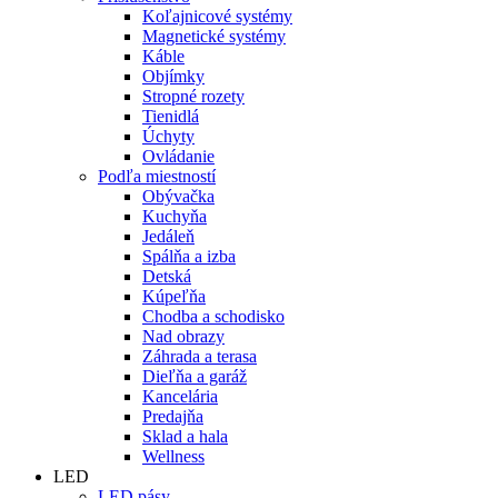
Koľajnicové systémy
Magnetické systémy
Káble
Objímky
Stropné rozety
Tienidlá
Úchyty
Ovládanie
Podľa miestností
Obývačka
Kuchyňa
Jedáleň
Spálňa a izba
Detská
Kúpeľňa
Chodba a schodisko
Nad obrazy
Záhrada a terasa
Dieľňa a garáž
Kancelária
Predajňa
Sklad a hala
Wellness
LED
LED pásy