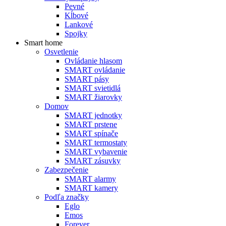
Pevné
Kĺbové
Lankové
Spojky
Smart home
Osvetlenie
Ovládanie hlasom
SMART ovládanie
SMART pásy
SMART svietidlá
SMART žiarovky
Domov
SMART jednotky
SMART prstene
SMART spínače
SMART termostaty
SMART vybavenie
SMART zásuvky
Zabezpečenie
SMART alarmy
SMART kamery
Podľa značky
Eglo
Emos
Forever