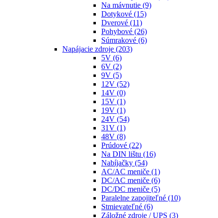
Na mávnutie
(9)
Dotykové
(15)
Dverové
(11)
Pohybové
(26)
Súmrakové
(6)
Napájacie zdroje
(203)
5V
(6)
6V
(2)
9V
(5)
12V
(52)
14V
(0)
15V
(1)
19V
(1)
24V
(54)
31V
(1)
48V
(8)
Prúdové
(22)
Na DIN lištu
(16)
Nabíjačky
(54)
AC/AC meniče
(1)
DC/AC meniče
(6)
DC/DC meniče
(5)
Paralelne zapojiteľné
(10)
Stmievateľné
(6)
Záložné zdroje / UPS
(3)