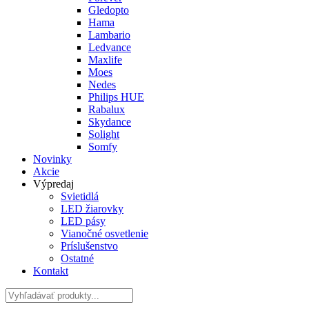
Gledopto
Hama
Lambario
Ledvance
Maxlife
Moes
Nedes
Philips HUE
Rabalux
Skydance
Solight
Somfy
Novinky
Akcie
Výpredaj
Svietidlá
LED žiarovky
LED pásy
Vianočné osvetlenie
Príslušenstvo
Ostatné
Kontakt
Hladať