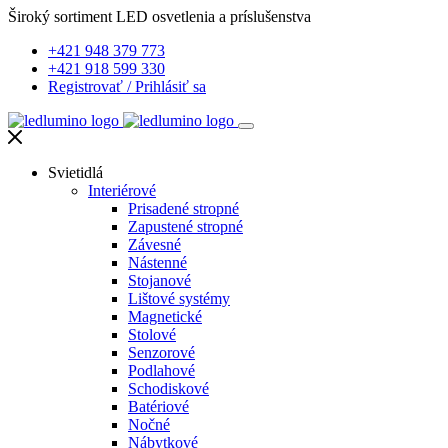
Široký sortiment LED osvetlenia a príslušenstva
+421 948 379 773
+421 918 599 330
Registrovať
/
Prihlásiť sa
Svietidlá
Interiérové
Prisadené stropné
Zapustené stropné
Závesné
Nástenné
Stojanové
Lištové systémy
Magnetické
Stolové
Senzorové
Podlahové
Schodiskové
Batériové
Nočné
Nábytkové