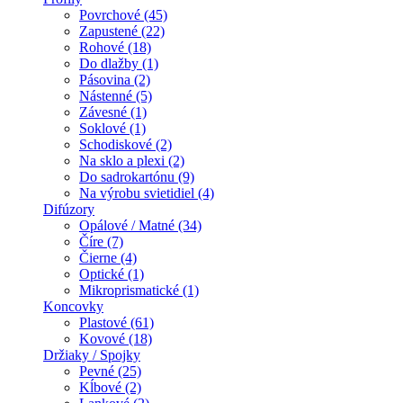
Povrchové (45)
Zapustené (22)
Rohové (18)
Do dlažby (1)
Pásovina (2)
Nástenné (5)
Závesné (1)
Soklové (1)
Schodiskové (2)
Na sklo a plexi (2)
Do sadrokartónu (9)
Na výrobu svietidiel (4)
Difúzory
Opálové / Matné (34)
Číre (7)
Čierne (4)
Optické (1)
Mikroprismatické (1)
Koncovky
Plastové (61)
Kovové (18)
Držiaky / Spojky
Pevné (25)
Kĺbové (2)