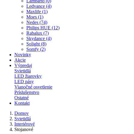
Lambario (0)
Ledvance (4)
Maxlife (1)
Moes (1)
Nedes (74)
Philips HUE (12)
Rabalux (7)
Skydance (4)
Solight (8)
Somfy (2)
Novinky
Akcie
Výpredaj
Svietidlá
LED žiarovky
LED pásy
Vianočné osvetlenie
Príslušenstvo
Ostatné
Kontakt
Domov
Svietidlá
Interiérové
Stojanové