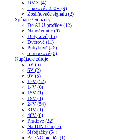
DMX (4)
Triakové / 230V (9)
Zosilňovače signálu (2)
Spínače / Senzory
Do ALU profilov (12)
Na mávnutie (9)
Dotykové (15)
Dverové (11)
Pohybové (26)
Súmrakové (6)
Napájacie zdroje
5V (6)
6V (2)
9V (5)
12V (52)
14V (0)
15V (1)
19V (1)
24V (54)
31V (1)
48V (8)
Prúdové (22)
Na DIN lištu (16)
Nabíjačky (54)
AC/AC meniče (1)