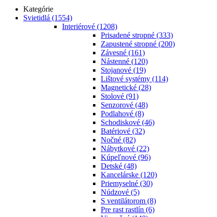
Kategórie
Svietidlá
(1554)
Interiérové
(1208)
Prisadené stropné
(333)
Zapustené stropné
(200)
Závesné
(161)
Nástenné
(120)
Stojanové
(19)
Lištové systémy
(114)
Magnetické
(28)
Stolové
(91)
Senzorové
(48)
Podlahové
(8)
Schodiskové
(46)
Batériové
(32)
Nočné
(82)
Nábytkové
(22)
Kúpeľnové
(96)
Detské
(48)
Kancelárske
(120)
Priemyselné
(30)
Núdzové
(5)
S ventilátorom
(8)
Pre rast rastlín
(6)