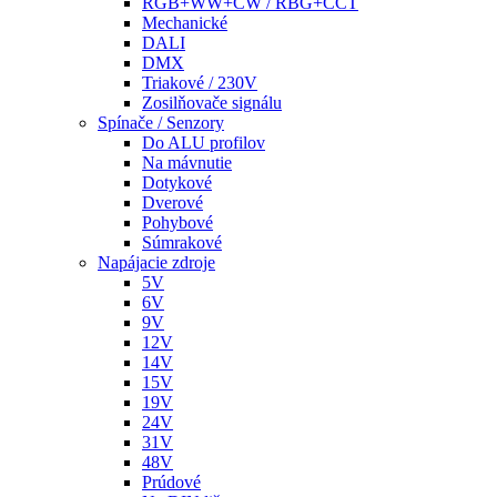
RGB+WW+CW / RBG+CCT
Mechanické
DALI
DMX
Triakové / 230V
Zosilňovače signálu
Spínače / Senzory
Do ALU profilov
Na mávnutie
Dotykové
Dverové
Pohybové
Súmrakové
Napájacie zdroje
5V
6V
9V
12V
14V
15V
19V
24V
31V
48V
Prúdové