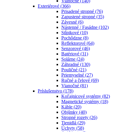
Vianočné
(140)
Exteriérové
(366)
Prisadené stropné
(76)
Zapustené stropné
(35)
Závesné
(6)
Nástenné / Fasádne
(102)
Stĺpikové
(10)
Pochôdzne
(8)
Reflektorové
(64)
Senzorové
(46)
Batériové
(31)
Solárne
(24)
Záhradné
(130)
Pouličné
(21)
Priemyselné
(27)
Ručné a čelové
(69)
Vianočné
(81)
Príslušenstvo
(178)
Koľajnicové systémy
(82)
Magnetické systémy
(18)
Káble
(20)
Objímky
(40)
Stropné rozety
(26)
Tienidlá
(29)
Úchyty
(58)