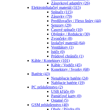
Zásuvkové adaptéry
(26)
Elektroinštalačný materiál
(315)
Spínače
(115)
Zásuvky
(79)
Predlžovačky / Flexo šnúry
(44)
Senzory
(29)
Časové spínače
(10)
Objímky / Redukcie
(30)
Zvončeky
(8)
Izolačný materiál
(64)
Ventilátory
(1)
Ističe
(0)
Prúdové chrániče
(1)
Káble / Konektory
(101)
Káble / Vodiče
(45)
Konektory / Svorky
(68)
Batérie
(43)
Nenabíjacie batérie
(24)
Nabíjacie batérie
(19)
PC príslušenstvo
(2)
USB kľúče
(0)
Pamäťové karty
(0)
Ostatné
(5)
GSM príslušenstvo
(40)
Obaly / Púzdra
(0)