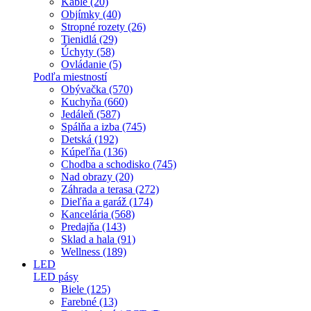
Káble (20)
Objímky (40)
Stropné rozety (26)
Tienidlá (29)
Úchyty (58)
Ovládanie (5)
Podľa miestností
Obývačka (570)
Kuchyňa (660)
Jedáleň (587)
Spálňa a izba (745)
Detská (192)
Kúpeľňa (136)
Chodba a schodisko (745)
Nad obrazy (20)
Záhrada a terasa (272)
Dieľňa a garáž (174)
Kancelária (568)
Predajňa (143)
Sklad a hala (91)
Wellness (189)
LED
LED pásy
Biele (125)
Farebné (13)