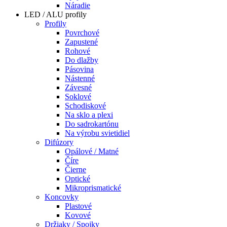
Náradie
LED / ALU profily
Profily
Povrchové
Zapustené
Rohové
Do dlažby
Pásovina
Nástenné
Závesné
Soklové
Schodiskové
Na sklo a plexi
Do sadrokartónu
Na výrobu svietidiel
Difúzory
Opálové / Matné
Číre
Čierne
Optické
Mikroprismatické
Koncovky
Plastové
Kovové
Držiaky / Spojky