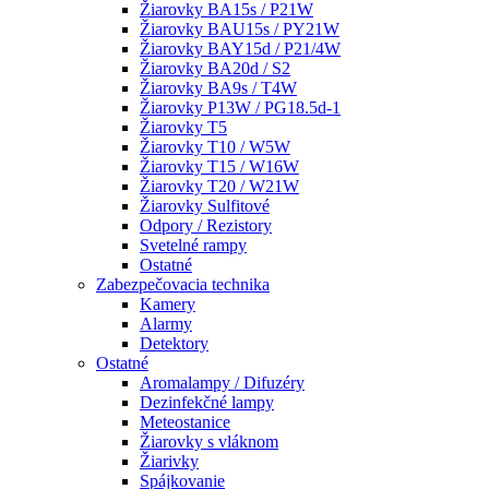
Žiarovky BA15s / P21W
Žiarovky BAU15s / PY21W
Žiarovky BAY15d / P21/4W
Žiarovky BA20d / S2
Žiarovky BA9s / T4W
Žiarovky P13W / PG18.5d-1
Žiarovky T5
Žiarovky T10 / W5W
Žiarovky T15 / W16W
Žiarovky T20 / W21W
Žiarovky Sulfitové
Odpory / Rezistory
Svetelné rampy
Ostatné
Zabezpečovacia technika
Kamery
Alarmy
Detektory
Ostatné
Aromalampy / Difuzéry
Dezinfekčné lampy
Meteostanice
Žiarovky s vláknom
Žiarivky
Spájkovanie