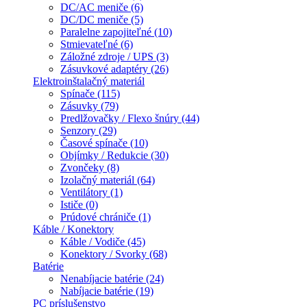
DC/AC meniče (6)
DC/DC meniče (5)
Paralelne zapojiteľné (10)
Stmievateľné (6)
Záložné zdroje / UPS (3)
Zásuvkové adaptéry (26)
Elektroinštalačný materiál
Spínače (115)
Zásuvky (79)
Predlžovačky / Flexo šnúry (44)
Senzory (29)
Časové spínače (10)
Objímky / Redukcie (30)
Zvončeky (8)
Izolačný materiál (64)
Ventilátory (1)
Ističe (0)
Prúdové chrániče (1)
Káble / Konektory
Káble / Vodiče (45)
Konektory / Svorky (68)
Batérie
Nenabíjacie batérie (24)
Nabíjacie batérie (19)
PC príslušenstvo