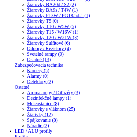
Žiarovky BA20d / S2 (2)
Žiarovky BA9s / T4W (1)
Žiarovky P13W / PG18.5d-1 (1)
Žiarovky T5 (0)
Žiarovky T10 / W5W (5)
Žiarovky T15 / W16W (1)
Žiarovky T20 / W21W (3)
Žiarovky Sulfitové (6)
Odpory / Rezistory (4)
Svetelné rampy (0)
Ostatné (13)
Zabezpečovacia technika
Kamery (5)
Alarmy (0)
Detektory (2)
Ostatné
Aromalampy / Difuzéry (3)
Dezinfekčné lampy (1)
Meteostanice (8)
Žiarovky s vláknom (25)
Žiarivky (12)
Spájkovanie (8)
Náradie (2)
LED / ALU profily
Profily