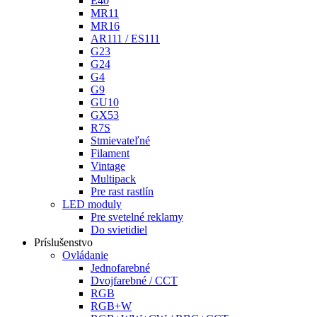
E40
MR11
MR16
AR111 / ES111
G23
G24
G4
G9
GU10
GX53
R7S
Stmievateľné
Filament
Vintage
Multipack
Pre rast rastlín
LED moduly
Pre svetelné reklamy
Do svietidiel
Príslušenstvo
Ovládanie
Jednofarebné
Dvojfarebné / CCT
RGB
RGB+W