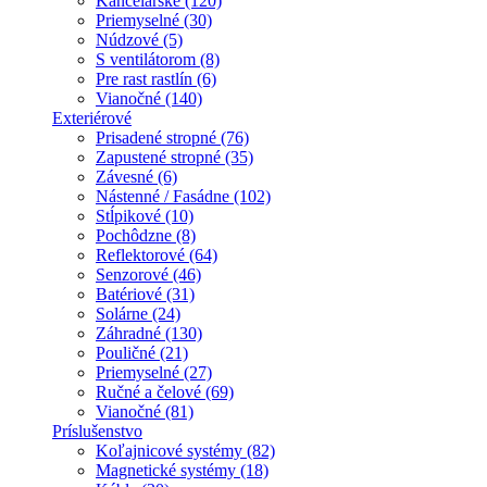
Kancelárske (120)
Priemyselné (30)
Núdzové (5)
S ventilátorom (8)
Pre rast rastlín (6)
Vianočné (140)
Exteriérové
Prisadené stropné (76)
Zapustené stropné (35)
Závesné (6)
Nástenné / Fasádne (102)
Stĺpikové (10)
Pochôdzne (8)
Reflektorové (64)
Senzorové (46)
Batériové (31)
Solárne (24)
Záhradné (130)
Pouličné (21)
Priemyselné (27)
Ručné a čelové (69)
Vianočné (81)
Príslušenstvo
Koľajnicové systémy (82)
Magnetické systémy (18)