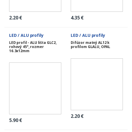
2.20
€
4.35
€
LED / ALU profily
LED / ALU profily
LED profil - ALU lišta GLC2,
Difúzor matný AL12 k
rohový 45°, rozmer
profilom GLALU, OPAL
16.3x12mm
2.20
€
5.90
€