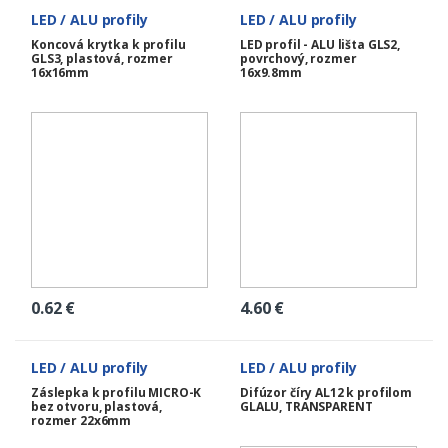
LED / ALU profily
LED / ALU profily
Koncová krytka k profilu
LED profil - ALU lišta GLS2,
GLS3, plastová, rozmer
povrchový, rozmer
16x16mm
16x9.8mm
0.62
€
4.60
€
LED / ALU profily
LED / ALU profily
Záslepka k profilu MICRO-K
Difúzor číry AL12 k profilom
bez otvoru, plastová,
GLALU, TRANSPARENT
rozmer 22x6mm