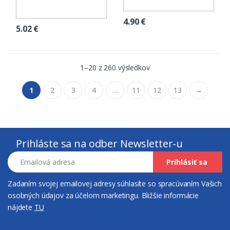
4.90
€
5.02
€
1–20 z 260 výsledkov
1
2
3
4
…
11
12
13
→
Prihláste sa na odber Newsletter-u
Emailová adresa
Prihlásiť sa
Zadaním svojej emailovej adresy súhlasíte so spracúvaním Vašich
osobných údajov za účelom marketingu. Bližšie informácie
nájdete
TU