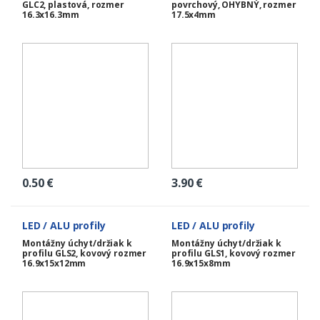
GLC2, plastová, rozmer
povrchový, OHYBNÝ, rozmer
16.3x16.3mm
17.5x4mm
0.50
€
3.90
€
LED / ALU profily
LED / ALU profily
Montážny úchyt/držiak k
Montážny úchyt/držiak k
profilu GLS2, kovový rozmer
profilu GLS1, kovový rozmer
16.9x15x12mm
16.9x15x8mm