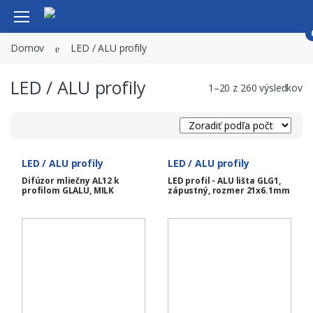
Domov
LED / ALU profily
Svietidlá
Vitajte späť!
LED / ALU profily
LED
1–20 z 260 výsledkov
Príslušenstvo
Email
LED / ALU profily
LED / ALU profily
LED / ALU profily
Smart home
Heslo
Difúzor mliečny AL12 k
LED profil - ALU lišta GLG1,
profilom GLALU, MILK
zápustný, rozmer 21x6.1mm
Novinky
Zabudli ste heslo?
Akcie
Výpredaj
Prihlásiť sa
Kontakt
Nemáte účet?
Registrovať