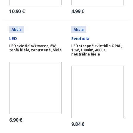
10.90
€
4.99
€
Akcia
Akcia
LED
Svietidlá
LED svietidlo/štvorec, 6W,
LED stropné svietidlo OPAL,
teplá biela, zapustené, biele
18W, 1300lm, 4000K
neutrálna biela
6.90
€
9.84
€