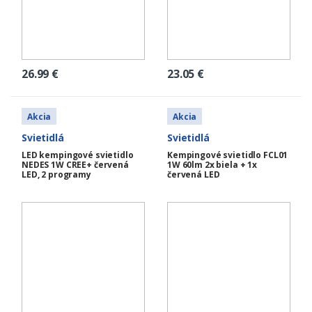
26.99
€
23.05
€
Akcia
Akcia
Svietidlá
Svietidlá
LED kempingové svietidlo
Kempingové svietidlo FCL01
NEDES 1W CREE+ červená
1W 60lm 2x biela + 1x
LED, 2 programy
červená LED