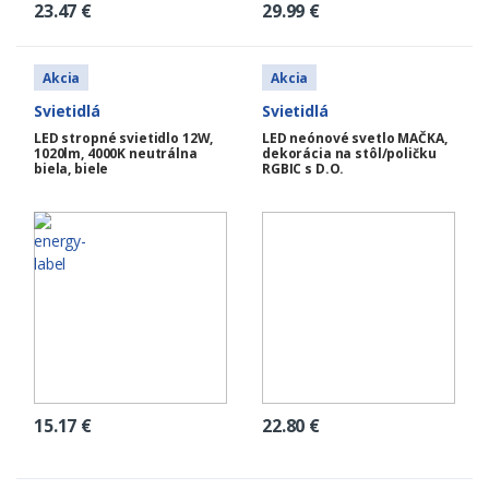
23.47
€
29.99
€
Akcia
Akcia
Svietidlá
Svietidlá
LED stropné svietidlo 12W,
LED neónové svetlo MAČKA,
1020lm, 4000K neutrálna
dekorácia na stôl/poličku
biela, biele
RGBIC s D.O.
15.17
€
22.80
€