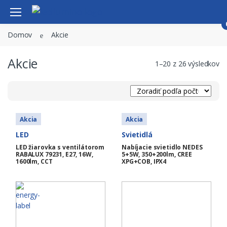
Domov
Akcie
Svietidlá
Vitajte späť!
Akcie
LED
1–20 z 26 výsledkov
Príslušenstvo
Email
LED / ALU profily
Smart home
Akcia
Akcia
Heslo
LED
Svietidlá
Novinky
LED žiarovka s ventilátorom
Nabíjacie svietidlo NEDES
Zabudli ste heslo?
RABALUX 79231, E27, 16W,
5+5W, 350+200lm, CREE
Akcie
1600lm, CCT
XPG+COB, IPX4
Výpredaj
Prihlásiť sa
Kontakt
Nemáte účet?
Registrovať