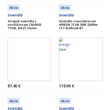
Akcia
Akcia
Svietidlá
Svietidlá
Stropné svietidlo s
Svietidlo s ventilátorom
ventilátorom CADMUS
AIREON 71341 50W 2200lm
71043, 3xE27, čierne
CCT diaľkové BT
87.40
€
119.90
€
Akcia
Akcia
Svietidlá
Svietidlá