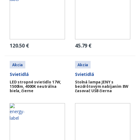
120.50
€
45.79
€
Akcia
Akcia
Svietidlá
Svietidlá
LED stropné svietidlo 17W,
Stolná lampa JENY s
1500lm, 4000K neutrálna
bezdrôtovým nabíjaním 8W
biela, čierne
časovač USB čierna