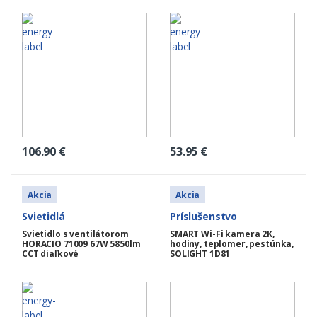
106.90
€
53.95
€
Akcia
Akcia
Svietidlá
Príslušenstvo
Svietidlo s ventilátorom
SMART Wi-Fi kamera 2K,
HORACIO 71009 67W 5850lm
hodiny, teplomer, pestúnka,
CCT diaľkové
SOLIGHT 1D81