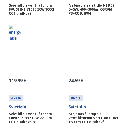
Svietidlo s ventilátorom
Nabíjacie svietidlo NEDES
FAUSTINE 71016 30W 1000lm
5+5W, 400+300lm, OSRAM
CCT diaľkové
P8+COB, IPX4
119.99
€
24.59
€
Akcia
Akcia
Svietidlá
Svietidlá
Svietidlo s ventilátorom
Stojanová lampa s
FANFY 71337 40W 2200lm
ventilátorom VENTURO 16W
CCT diaľkové BT
1600lm CCT diaľkové