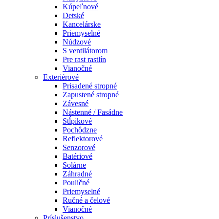
Kúpeľnové
Detské
Kancelárske
Priemyselné
Núdzové
S ventilátorom
Pre rast rastlín
Vianočné
Exteriérové
Prisadené stropné
Zapustené stropné
Závesné
Nástenné / Fasádne
Stĺpikové
Pochôdzne
Reflektorové
Senzorové
Batériové
Solárne
Záhradné
Pouličné
Priemyselné
Ručné a čelové
Vianočné
Príslušenstvo