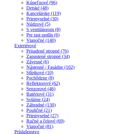
Kúpeľnové (96)
Detské (48)
Kancelárske (119)
Priemyselné (30)
Núdzové (5)
S ventilátorom (8)
Pre rast rastlín (6)
Vianočné (140)
Exteriérové
Prisadené stropné (76)
Zapustené stropné (34)
Závesné (6)
Nástenné / Fasádne (102)
Stĺpikové (10)
Pochôdzne (8)
Reflektorové (62)
Senzorové (46)
Batériové (31)
Solárne (24)
Záhradné (130)
Pouličné (21)
Priemyselné (27)
Ručné a čelové (69)
Vianočné (81)
Príslušenstvo