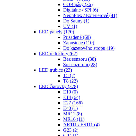
COB pásy
(36)
Digitálne / SPI
(6)
NeonFlex / Exteriérové
(41)
Do Sauny
(1)
UV
(1)
LED panely
(170)
Prisadené
(68)
Zapustené
(110)
Do kazetového stropu
(19)
LED reflektory
(62)
Bez senzoru
(38)
So senzorom
(28)
LED trubice
(23)
T5
(2)
T8
(22)
LED žiarovky
(378)
E10
(0)
E14
(64)
E27
(166)
E40
(1)
MR11
(8)
MR16
(11)
AR111 / ES111
(4)
G23
(2)
G24
(1)