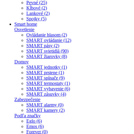
Pevné (25)
Kĺbové (2)
Lankové (2)
Spojky (5)
Smart home
Osvetlenie
Ovládanie hlasom (2)
SMART ovládanie (12)
SMART pásy (2)
SMART svietidlá (90)
SMART žiarovky (8)
Domov
SMART jednotky (1)
SMART prstene (1)
SMART spínače (9)
SMART termostaty (1)
SMART vybavenie (6)
SMART zásuvky (4)
Zabezpečenie
SMART alarmy (0)
SMART kamery (2)
Podľa značky
Eglo (6)
Emos (6)
Forever (0)