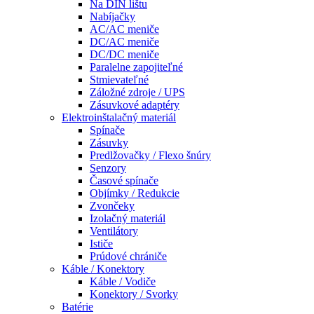
Na DIN lištu
Nabíjačky
AC/AC meniče
DC/AC meniče
DC/DC meniče
Paralelne zapojiteľné
Stmievateľné
Záložné zdroje / UPS
Zásuvkové adaptéry
Elektroinštalačný materiál
Spínače
Zásuvky
Predlžovačky / Flexo šnúry
Senzory
Časové spínače
Objímky / Redukcie
Zvončeky
Izolačný materiál
Ventilátory
Ističe
Prúdové chrániče
Káble / Konektory
Káble / Vodiče
Konektory / Svorky
Batérie