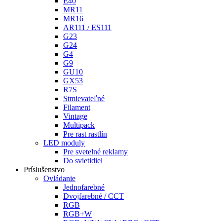
E40
MR11
MR16
AR111 / ES111
G23
G24
G4
G9
GU10
GX53
R7S
Stmievateľné
Filament
Vintage
Multipack
Pre rast rastlín
LED moduly
Pre svetelné reklamy
Do svietidiel
Príslušenstvo
Ovládanie
Jednofarebné
Dvojfarebné / CCT
RGB
RGB+W