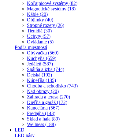
Koľajnicové systémy (82)
Magnetické systémy (18)
Káble (20)
Objímky (40)
Stropné rozety (26)
Tienidlá (30)
Úchyty (57)
Ovládanie (5)
Podľa miestností
Obývačka (569)
Kuchyňa (659)
Jedáleň (587)
Spálňa a izba (744)
Detská (192)
Kúpeľňa (135)
Chodba a schodisko (743)
Nad obrazy (20)
Záhrada a terasa (270)
Dieľňa a garáž (172)
Kancelária (567)
Predajňa (143)
Sklad a hala (89)
Wellness (188)
LED
LED pásy