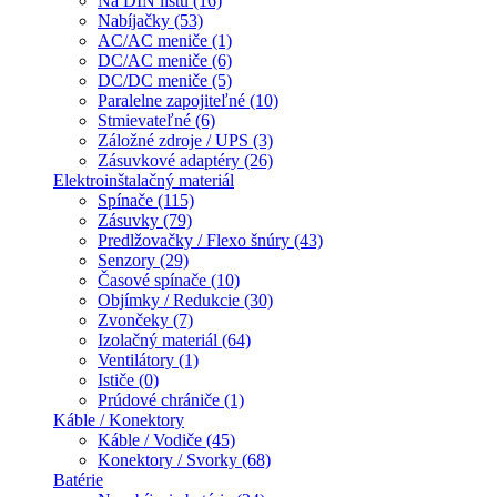
Na DIN lištu (16)
Nabíjačky (53)
AC/AC meniče (1)
DC/AC meniče (6)
DC/DC meniče (5)
Paralelne zapojiteľné (10)
Stmievateľné (6)
Záložné zdroje / UPS (3)
Zásuvkové adaptéry (26)
Elektroinštalačný materiál
Spínače (115)
Zásuvky (79)
Predlžovačky / Flexo šnúry (43)
Senzory (29)
Časové spínače (10)
Objímky / Redukcie (30)
Zvončeky (7)
Izolačný materiál (64)
Ventilátory (1)
Ističe (0)
Prúdové chrániče (1)
Káble / Konektory
Káble / Vodiče (45)
Konektory / Svorky (68)
Batérie