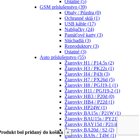
Ostatné
(5)
GSM príslušenstvo
(39)
Obaly / Púzdra
(0)
Ochranné sklá
(1)
USB káble
(17)
Nabíjačky
(24)
Pamäťové karty
(3)
Slúchadlá
(3)
Reproduktory
(3)
Ostatné
(3)
Auto príslušenstvo
(55)
Žiarovky H1 / P14.5s
(2)
Žiarovky H3 / PK22s
(1)
Žiarovky H4 / P43t
(3)
Žiarovky H7 / PX26d
(5)
Žiarovky H8 / PGJ19-1
(1)
Žiarovky H11 / PGJ19-2
(1)
Žiarovky HB3 / P20d
(0)
Žiarovky HB4 / P22d
(1)
Žiarovky HP24W
(1)
Žiarovky BA15s / P21W
(1)
Žiarovky BAU15s / PY21W
(1)
Žiarovky BAY15d / P21/4W
(3)
Žiarovky BA20d / S2
(2)
Produkt bol pridaný do košíka
×
Žiarovky BA9s / T4W
(1)