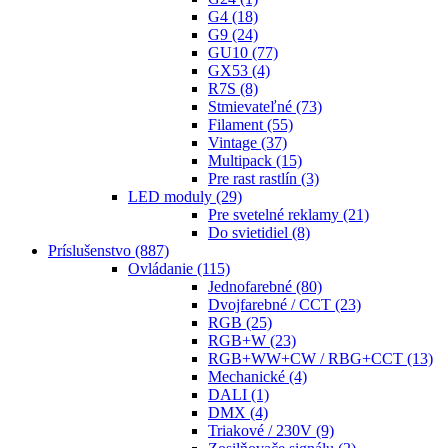
G4
(18)
G9
(24)
GU10
(77)
GX53
(4)
R7S
(8)
Stmievateľné
(73)
Filament
(55)
Vintage
(37)
Multipack
(15)
Pre rast rastlín
(3)
LED moduly
(29)
Pre svetelné reklamy
(21)
Do svietidiel
(8)
Príslušenstvo
(887)
Ovládanie
(115)
Jednofarebné
(80)
Dvojfarebné / CCT
(23)
RGB
(25)
RGB+W
(23)
RGB+WW+CW / RBG+CCT
(13)
Mechanické
(4)
DALI
(1)
DMX
(4)
Triakové / 230V
(9)