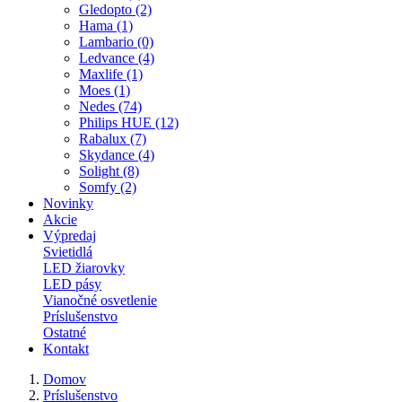
Gledopto (2)
Hama (1)
Lambario (0)
Ledvance (4)
Maxlife (1)
Moes (1)
Nedes (74)
Philips HUE (12)
Rabalux (7)
Skydance (4)
Solight (8)
Somfy (2)
Novinky
Akcie
Výpredaj
Svietidlá
LED žiarovky
LED pásy
Vianočné osvetlenie
Príslušenstvo
Ostatné
Kontakt
Domov
Príslušenstvo