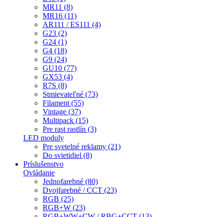
MR11 (8)
MR16 (11)
AR111 / ES111 (4)
G23 (2)
G24 (1)
G4 (18)
G9 (24)
GU10 (77)
GX53 (4)
R7S (8)
Stmievateľné (73)
Filament (55)
Vintage (37)
Multipack (15)
Pre rast rastlín (3)
LED moduly
Pre svetelné reklamy (21)
Do svietidiel (8)
Príslušenstvo
Ovládanie
Jednofarebné (80)
Dvojfarebné / CCT (23)
RGB (25)
RGB+W (23)
RGB+WW+CW / RBG+CCT (13)