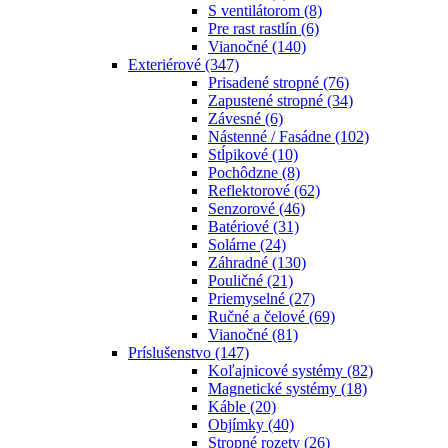
S ventilátorom
(8)
Pre rast rastlín
(6)
Vianočné
(140)
Exteriérové
(347)
Prisadené stropné
(76)
Zapustené stropné
(34)
Závesné
(6)
Nástenné / Fasádne
(102)
Stĺpikové
(10)
Pochôdzne
(8)
Reflektorové
(62)
Senzorové
(46)
Batériové
(31)
Solárne
(24)
Záhradné
(130)
Pouličné
(21)
Priemyselné
(27)
Ručné a čelové
(69)
Vianočné
(81)
Príslušenstvo
(147)
Koľajnicové systémy
(82)
Magnetické systémy
(18)
Káble
(20)
Objímky
(40)
Stropné rozety
(26)