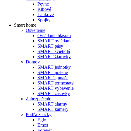
Pevné
Kĺbové
Lankové
Spojky
Smart home
Osvetlenie
Ovládanie hlasom
SMART ovládanie
SMART pásy
SMART svietidlá
SMART žiarovky
Domov
SMART jednotky
SMART prstene
SMART spínače
SMART termostaty
SMART vybavenie
SMART zásuvky
Zabezpečenie
SMART alarmy
SMART kamery
Podľa značky
Eglo
Emos
Forever