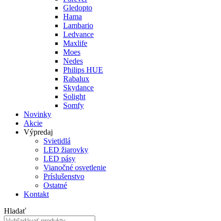
Gledopto
Hama
Lambario
Ledvance
Maxlife
Moes
Nedes
Philips HUE
Rabalux
Skydance
Solight
Somfy
Novinky
Akcie
Výpredaj
Svietidlá
LED žiarovky
LED pásy
Vianočné osvetlenie
Príslušenstvo
Ostatné
Kontakt
Hladať