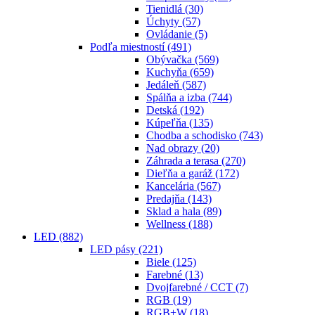
Tienidlá
(30)
Úchyty
(57)
Ovládanie
(5)
Podľa miestností
(491)
Obývačka
(569)
Kuchyňa
(659)
Jedáleň
(587)
Spálňa a izba
(744)
Detská
(192)
Kúpeľňa
(135)
Chodba a schodisko
(743)
Nad obrazy
(20)
Záhrada a terasa
(270)
Dieľňa a garáž
(172)
Kancelária
(567)
Predajňa
(143)
Sklad a hala
(89)
Wellness
(188)
LED
(882)
LED pásy
(221)
Biele
(125)
Farebné
(13)
Dvojfarebné / CCT
(7)
RGB
(19)
RGB+W
(18)