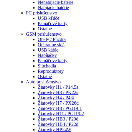
Nenabíjacie batérie
Nabíjacie batérie
PC príslušenstvo
USB kľúče
Pamäťové karty
Ostatné
GSM príslušenstvo
Obaly / Púzdra
Ochranné sklá
USB káble
Nabíjačky
Pamäťové karty
Slúchadlá
Reproduktory
Ostatné
Auto príslušenstvo
Žiarovky H1 / P14.5s
Žiarovky H3 / PK22s
Žiarovky H4 / P43t
Žiarovky H7 / PX26d
Žiarovky H8 / PGJ19-1
Žiarovky H11 / PGJ19-2
Žiarovky HB3 / P20d
Žiarovky HB4 / P22d
Žiarovky HP24W