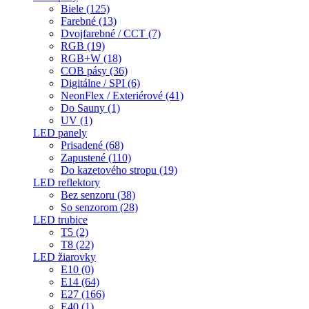
Biele (125)
Farebné (13)
Dvojfarebné / CCT (7)
RGB (19)
RGB+W (18)
COB pásy (36)
Digitálne / SPI (6)
NeonFlex / Exteriérové (41)
Do Sauny (1)
UV (1)
LED panely
Prisadené (68)
Zapustené (110)
Do kazetového stropu (19)
LED reflektory
Bez senzoru (38)
So senzorom (28)
LED trubice
T5 (2)
T8 (22)
LED žiarovky
E10 (0)
E14 (64)
E27 (166)
E40 (1)