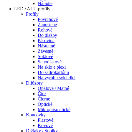
Náradie
LED / ALU profily
Profily
Povrchové
Zapustené
Rohové
Do dlažby
Pásovina
Nástenné
Závesné
Soklové
Schodiskové
Na sklo a plexi
Do sadrokartónu
Na výrobu svietidiel
Difúzory
Opálové / Matné
Číre
Čierne
Optické
Mikroprismatické
Koncovky
Plastové
Kovové
Držiaky / Spojky