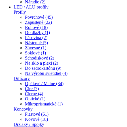
Náradie (2)
LED / ALU profily
Profily
Povrchové (45)
Zapustené (22)
Rohové (18)
Do dlažby (1)
Pásovina (2)
Nástenné (5)
Závesné (1)
Soklové (1)
Schodiskové (2)
Na sklo a plexi (2)
Do sadrokartónu (9)
Na výrobu svietidiel (4)
Difúzory
Opálové / Matné (34)
Číre (7)
Čierne (4)
Optické (1)
Mikroprismatické (1)
Koncovky
Plastové (61)
Kovové (18)
Držiaky / Spojky