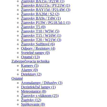
Žiarovky BA15s / P21W (1)
Žiarovky BAU15s / PY21W (1)
Žiarovky BAY15d / P21/4W (3)
Žiarovky BA20d / S2 (2)
Žiarovky BA9s / T4W (1)
Žiarovky P13W / PG18.5d-1 (1)
Žiarovky T5 (0)
Žiarovky T10 / W5W (5)
Žiarovky T15 / W16W (1)
Žiarovky T20 / W21W (3)
Žiarovky Sulfitové (6)
Odpory / Rezistory (4)
Svetelné rampy (0)
Ostatné (13)
Zabezpečovacia technika
Kamery (5)
Alarmy (0)
Detektory (2)
Ostatné
Aromalampy / Difuzéry (3)
Dezinfekčné lampy (1)
Meteostanice (8)
Žiarovky s vláknom (25)
Žiarivky (12)
Spájkovanie (8)