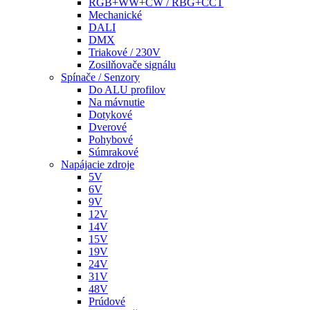
RGB+WW+CW / RBG+CCT
Mechanické
DALI
DMX
Triakové / 230V
Zosilňovače signálu
Spínače / Senzory
Do ALU profilov
Na mávnutie
Dotykové
Dverové
Pohybové
Súmrakové
Napájacie zdroje
5V
6V
9V
12V
14V
15V
19V
24V
31V
48V
Prúdové