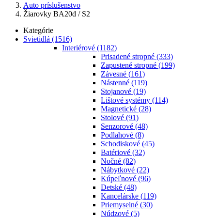
Auto príslušenstvo
Žiarovky BA20d / S2
Kategórie
Svietidlá
(1516)
Interiérové
(1182)
Prisadené stropné
(333)
Zapustené stropné
(199)
Závesné
(161)
Nástenné
(119)
Stojanové
(19)
Lištové systémy
(114)
Magnetické
(28)
Stolové
(91)
Senzorové
(48)
Podlahové
(8)
Schodiskové
(45)
Batériové
(32)
Nočné
(82)
Nábytkové
(22)
Kúpeľnové
(96)
Detské
(48)
Kancelárske
(119)
Priemyselné
(30)
Núdzové
(5)