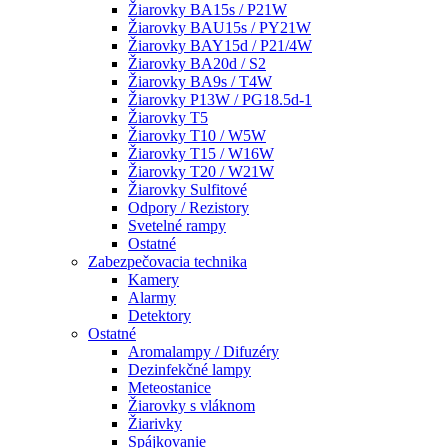
Žiarovky BA15s / P21W
Žiarovky BAU15s / PY21W
Žiarovky BAY15d / P21/4W
Žiarovky BA20d / S2
Žiarovky BA9s / T4W
Žiarovky P13W / PG18.5d-1
Žiarovky T5
Žiarovky T10 / W5W
Žiarovky T15 / W16W
Žiarovky T20 / W21W
Žiarovky Sulfitové
Odpory / Rezistory
Svetelné rampy
Ostatné
Zabezpečovacia technika
Kamery
Alarmy
Detektory
Ostatné
Aromalampy / Difuzéry
Dezinfekčné lampy
Meteostanice
Žiarovky s vláknom
Žiarivky
Spájkovanie