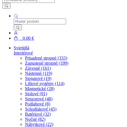
0
0.00
€
Svietidlá
Interiérové
Prisadené stropné (333)
Zapustené stropné (199)
Závesné (161)
Nástenné (119)
Stojanové (19)
Lištové systémy (114)
Magnetické (28)
Stolové (91)
Senzorové (48)
Podlahové (8)
Schodiskové (45)
Batériové (32)
Nočné (82)
Nábytkové (22)