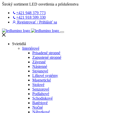
Široký sortiment LED osvetlenia a príslušenstva
+421 948 379 773
+421 918 599 330
Registrovať
/
Prihlásiť sa
Svietidlá
Interiérové
Prisadené stropné
Zapustené stropné
Závesné
Nástenné
Stojanové
Lištové systémy
Magnetické
Stolové
Senzorové
Podlahové
Schodiskové
Batériové
Nočné
Nábytkové