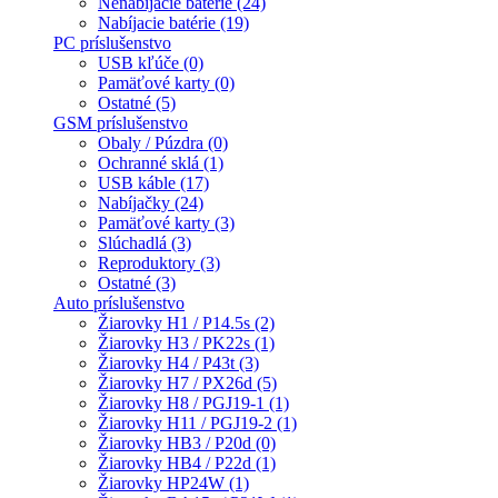
Nenabíjacie batérie (24)
Nabíjacie batérie (19)
PC príslušenstvo
USB kľúče (0)
Pamäťové karty (0)
Ostatné (5)
GSM príslušenstvo
Obaly / Púzdra (0)
Ochranné sklá (1)
USB káble (17)
Nabíjačky (24)
Pamäťové karty (3)
Slúchadlá (3)
Reproduktory (3)
Ostatné (3)
Auto príslušenstvo
Žiarovky H1 / P14.5s (2)
Žiarovky H3 / PK22s (1)
Žiarovky H4 / P43t (3)
Žiarovky H7 / PX26d (5)
Žiarovky H8 / PGJ19-1 (1)
Žiarovky H11 / PGJ19-2 (1)
Žiarovky HB3 / P20d (0)
Žiarovky HB4 / P22d (1)
Žiarovky HP24W (1)