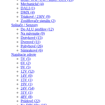
Mechanické (4)
DALI (1)
DMX (4)
Triakové / 230V (9)
Zosilňovače signálu (2)
Spínače / Senzory
Do ALU profilov (12)
Na mávnutie (9)
Dotykové (15)
Dverové (11)
Pohybové (26)
Súmrakové (6)
Napájacie zdroje
5V (5)
6V (2)
9V (5)
12V (52)
14V (0)
15V (1)
19V (1)
24V (54)
31V (1)
48V (8)
Prúdové (22)