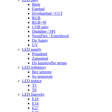
Biele
Farebné
Dvojfarebné / CCT
RGB
RGB+W
COB pásy
Digitálne / SPI
NeonFlex / Exteriérové
Do Sauny
UV
LED panely
Prisadené
Zapustené
Do kazetového stropu
LED reflektory
Bez senzoru
So senzorom
LED trubice
T5
T8
LED žiarovky
E10
E14
E27