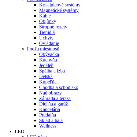
Koľajnicové systémy
Magnetické systémy
Káble
Objímky
Stropné rozety
Tienidlá
Úchyty
Ovládanie
Podľa miestností
Obývačka
Kuchyňa
Jedáleň
Spálňa a izba
Detská
Kúpeľňa
Chodba a schodisko
Nad obrazy
Záhrada a terasa
Dieľňa a garáž
Kancelária
Predajňa
Sklad a hala
Wellness
LED
LED pásy