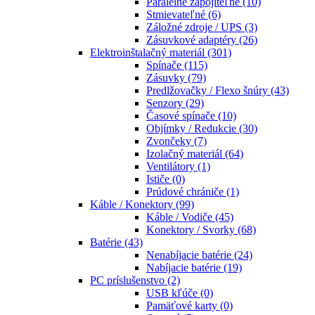
Paralelne zapojiteľné
(10)
Stmievateľné
(6)
Záložné zdroje / UPS
(3)
Zásuvkové adaptéry
(26)
Elektroinštalačný materiál
(301)
Spínače
(115)
Zásuvky
(79)
Predlžovačky / Flexo šnúry
(43)
Senzory
(29)
Časové spínače
(10)
Objímky / Redukcie
(30)
Zvončeky
(7)
Izolačný materiál
(64)
Ventilátory
(1)
Ističe
(0)
Prúdové chrániče
(1)
Káble / Konektory
(99)
Káble / Vodiče
(45)
Konektory / Svorky
(68)
Batérie
(43)
Nenabíjacie batérie
(24)
Nabíjacie batérie
(19)
PC príslušenstvo
(2)
USB kľúče
(0)
Pamäťové karty
(0)