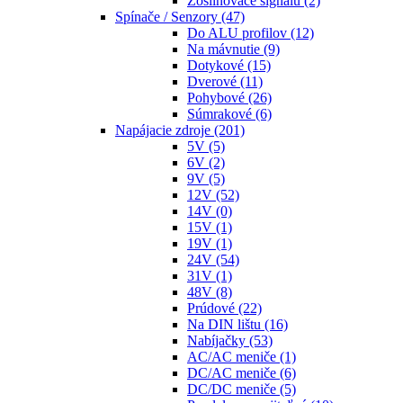
Zosilňovače signálu
(2)
Spínače / Senzory
(47)
Do ALU profilov
(12)
Na mávnutie
(9)
Dotykové
(15)
Dverové
(11)
Pohybové
(26)
Súmrakové
(6)
Napájacie zdroje
(201)
5V
(5)
6V
(2)
9V
(5)
12V
(52)
14V
(0)
15V
(1)
19V
(1)
24V
(54)
31V
(1)
48V
(8)
Prúdové
(22)
Na DIN lištu
(16)
Nabíjačky
(53)
AC/AC meniče
(1)
DC/AC meniče
(6)
DC/DC meniče
(5)