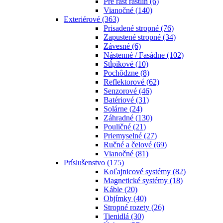
Pre rast rastlín
(6)
Vianočné
(140)
Exteriérové
(363)
Prisadené stropné
(76)
Zapustené stropné
(34)
Závesné
(6)
Nástenné / Fasádne
(102)
Stĺpikové
(10)
Pochôdzne
(8)
Reflektorové
(62)
Senzorové
(46)
Batériové
(31)
Solárne
(24)
Záhradné
(130)
Pouličné
(21)
Priemyselné
(27)
Ručné a čelové
(69)
Vianočné
(81)
Príslušenstvo
(175)
Koľajnicové systémy
(82)
Magnetické systémy
(18)
Káble
(20)
Objímky
(40)
Stropné rozety
(26)
Tienidlá
(30)