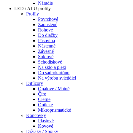
Náradie
LED / ALU profily
Profily
Povrchové
Zapustené
Rohové
Do dlažby
Pásovina
Nástenné
Závesné
Soklové
Schodiskové
Na sklo a plexi
Do sadrokartónu
Na výrobu svietidiel
Difúzory
Opálové / Matné
Číre
Čierne
Optické
Mikroprismatické
Koncovky
Plastové
Kovové
Držiaky / Spojky