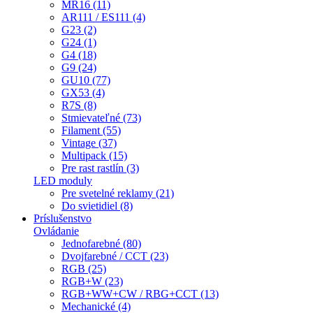
MR16 (11)
AR111 / ES111 (4)
G23 (2)
G24 (1)
G4 (18)
G9 (24)
GU10 (77)
GX53 (4)
R7S (8)
Stmievateľné (73)
Filament (55)
Vintage (37)
Multipack (15)
Pre rast rastlín (3)
LED moduly
Pre svetelné reklamy (21)
Do svietidiel (8)
Príslušenstvo
Ovládanie
Jednofarebné (80)
Dvojfarebné / CCT (23)
RGB (25)
RGB+W (23)
RGB+WW+CW / RBG+CCT (13)
Mechanické (4)