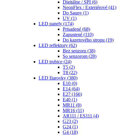
Digitálne / SPI
(6)
NeonFlex / Exteriérové
(41)
Do Sauny
(1)
UV
(1)
LED panely
(174)
Prisadené
(68)
Zapustené
(110)
Do kazetového stropu
(19)
LED reflektory
(62)
Bez senzoru
(38)
So senzorom
(28)
LED trubice
(24)
T5
(2)
T8
(22)
LED žiarovky
(380)
E10
(0)
E14
(64)
E27
(166)
E40
(1)
MR11
(8)
MR16
(11)
AR111 / ES111
(4)
G23
(2)
G24
(1)
G4
(18)