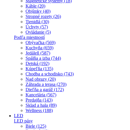
Magnetické systémy (18)
Káble (20)
Objímky (40)
Stropné rozety (26)
Tienidlá (30)
Úchyty (57)
Ovládanie (5)
Podľa miestností
Obývačka (569)
Kuchyňa (659)
Jedáleň (587)
Spálňa a izba (744)
Detská (192)
Kúpeľňa (135)
Chodba a schodisko (743)
Nad obrazy (20)
Záhrada a terasa (270)
Dieľňa a garáž (172)
Kancelária (567)
Predajňa (143)
Sklad a hala (89)
Wellness (188)
LED
LED pásy
Biele (125)