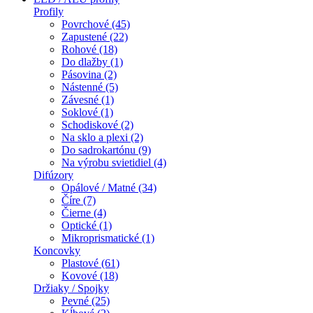
Profily
Povrchové (45)
Zapustené (22)
Rohové (18)
Do dlažby (1)
Pásovina (2)
Nástenné (5)
Závesné (1)
Soklové (1)
Schodiskové (2)
Na sklo a plexi (2)
Do sadrokartónu (9)
Na výrobu svietidiel (4)
Difúzory
Opálové / Matné (34)
Číre (7)
Čierne (4)
Optické (1)
Mikroprismatické (1)
Koncovky
Plastové (61)
Kovové (18)
Držiaky / Spojky
Pevné (25)