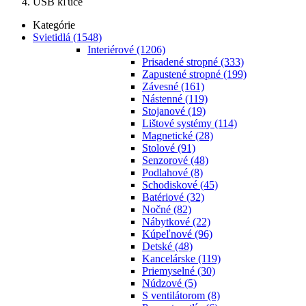
USB kľúče
Kategórie
Svietidlá
(1548)
Interiérové
(1206)
Prisadené stropné
(333)
Zapustené stropné
(199)
Závesné
(161)
Nástenné
(119)
Stojanové
(19)
Lištové systémy
(114)
Magnetické
(28)
Stolové
(91)
Senzorové
(48)
Podlahové
(8)
Schodiskové
(45)
Batériové
(32)
Nočné
(82)
Nábytkové
(22)
Kúpeľnové
(96)
Detské
(48)
Kancelárske
(119)
Priemyselné
(30)
Núdzové
(5)
S ventilátorom
(8)