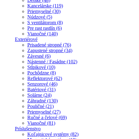
Detské (48)
Kancelárske (119)
Priemyselné (30)
Núdzové (5)
S ventilátorom (8)
Pre rast rastlín (6)
Vianočné (140)
Exteriérové
Prisadené stropné (76)
Zapustené stropné (34)
Závesné (6)
Nástenné / Fasádne (102)
Stĺpikové (10)
Pochôdzne (8)
Reflektorové (62)
Senzorové (46)
Batériové (31)
Solárne (24)
Záhradné (130)
Pouličné (21)
Priemyselné (27)
Ručné a čelové (69)
Vianočné (81)
Príslušenstvo
Koľajnicové systémy (82)