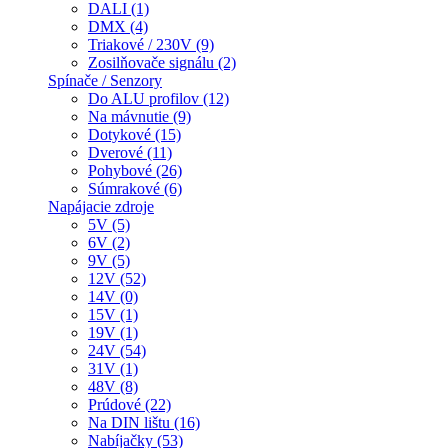
DALI (1)
DMX (4)
Triakové / 230V (9)
Zosilňovače signálu (2)
Spínače / Senzory
Do ALU profilov (12)
Na mávnutie (9)
Dotykové (15)
Dverové (11)
Pohybové (26)
Súmrakové (6)
Napájacie zdroje
5V (5)
6V (2)
9V (5)
12V (52)
14V (0)
15V (1)
19V (1)
24V (54)
31V (1)
48V (8)
Prúdové (22)
Na DIN lištu (16)
Nabíjačky (53)