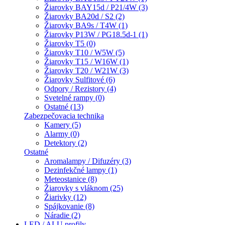
Žiarovky BAY15d / P21/4W (3)
Žiarovky BA20d / S2 (2)
Žiarovky BA9s / T4W (1)
Žiarovky P13W / PG18.5d-1 (1)
Žiarovky T5 (0)
Žiarovky T10 / W5W (5)
Žiarovky T15 / W16W (1)
Žiarovky T20 / W21W (3)
Žiarovky Sulfitové (6)
Odpory / Rezistory (4)
Svetelné rampy (0)
Ostatné (13)
Zabezpečovacia technika
Kamery (5)
Alarmy (0)
Detektory (2)
Ostatné
Aromalampy / Difuzéry (3)
Dezinfekčné lampy (1)
Meteostanice (8)
Žiarovky s vláknom (25)
Žiarivky (12)
Spájkovanie (8)
Náradie (2)
LED / ALU profily