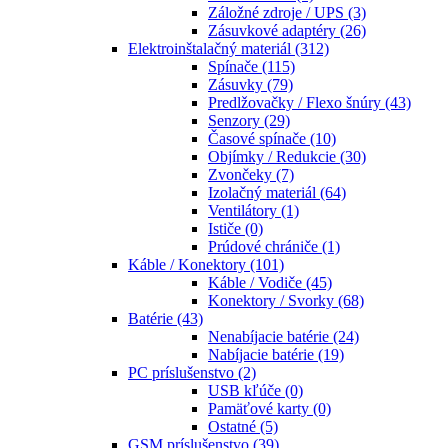
Záložné zdroje / UPS
(3)
Zásuvkové adaptéry
(26)
Elektroinštalačný materiál
(312)
Spínače
(115)
Zásuvky
(79)
Predlžovačky / Flexo šnúry
(43)
Senzory
(29)
Časové spínače
(10)
Objímky / Redukcie
(30)
Zvončeky
(7)
Izolačný materiál
(64)
Ventilátory
(1)
Ističe
(0)
Prúdové chrániče
(1)
Káble / Konektory
(101)
Káble / Vodiče
(45)
Konektory / Svorky
(68)
Batérie
(43)
Nenabíjacie batérie
(24)
Nabíjacie batérie
(19)
PC príslušenstvo
(2)
USB kľúče
(0)
Pamäťové karty
(0)
Ostatné
(5)
GSM príslušenstvo
(39)