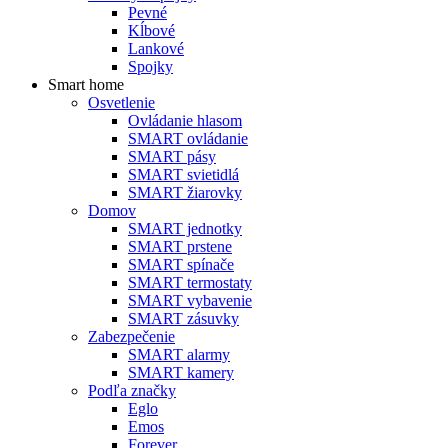
Pevné
Kĺbové
Lankové
Spojky
Smart home
Osvetlenie
Ovládanie hlasom
SMART ovládanie
SMART pásy
SMART svietidlá
SMART žiarovky
Domov
SMART jednotky
SMART prstene
SMART spínače
SMART termostaty
SMART vybavenie
SMART zásuvky
Zabezpečenie
SMART alarmy
SMART kamery
Podľa značky
Eglo
Emos
Forever