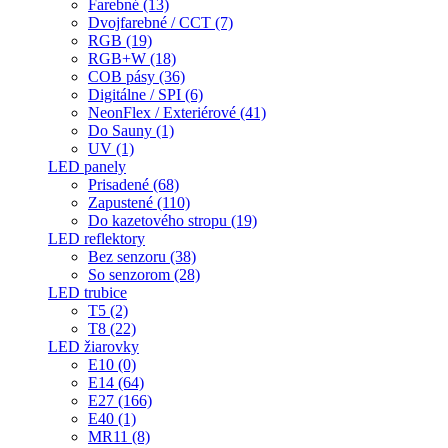
Farebné (13)
Dvojfarebné / CCT (7)
RGB (19)
RGB+W (18)
COB pásy (36)
Digitálne / SPI (6)
NeonFlex / Exteriérové (41)
Do Sauny (1)
UV (1)
LED panely
Prisadené (68)
Zapustené (110)
Do kazetového stropu (19)
LED reflektory
Bez senzoru (38)
So senzorom (28)
LED trubice
T5 (2)
T8 (22)
LED žiarovky
E10 (0)
E14 (64)
E27 (166)
E40 (1)
MR11 (8)