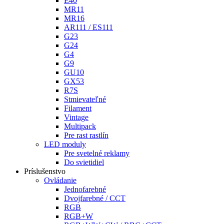
E40
MR11
MR16
AR111 / ES111
G23
G24
G4
G9
GU10
GX53
R7S
Stmievateľné
Filament
Vintage
Multipack
Pre rast rastlín
LED moduly
Pre svetelné reklamy
Do svietidiel
Príslušenstvo
Ovládanie
Jednofarebné
Dvojfarebné / CCT
RGB
RGB+W