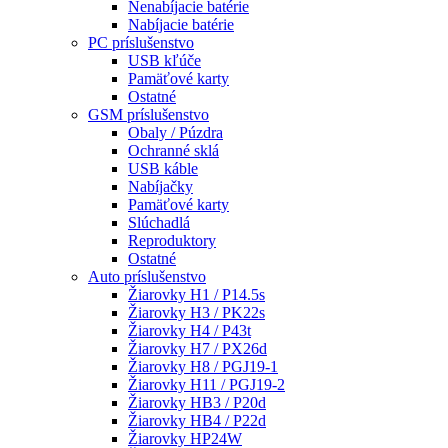
Nenabíjacie batérie
Nabíjacie batérie
PC príslušenstvo
USB kľúče
Pamäťové karty
Ostatné
GSM príslušenstvo
Obaly / Púzdra
Ochranné sklá
USB káble
Nabíjačky
Pamäťové karty
Slúchadlá
Reproduktory
Ostatné
Auto príslušenstvo
Žiarovky H1 / P14.5s
Žiarovky H3 / PK22s
Žiarovky H4 / P43t
Žiarovky H7 / PX26d
Žiarovky H8 / PGJ19-1
Žiarovky H11 / PGJ19-2
Žiarovky HB3 / P20d
Žiarovky HB4 / P22d
Žiarovky HP24W