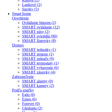
Kĺbové (2)
Lankové (2)
Spojky (5)
Smart home
Osvetlenie
Ovládanie hlasom (2)
SMART ovládanie (12)
SMART pásy (2)
SMART svietidlá (90)
SMART žiarovky (8)
Domov
SMART jednotky (1)
SMART prstene (1)
SMART spínače (9)
SMART termostaty (1)
SMART vybavenie (6)
SMART zásuvky (4)
Zabezpečenie
SMART alarmy (0)
SMART kamery (2)
Podľa značky
Eglo (6)
Emos (6)
Forever (0)
Gledopto (2)