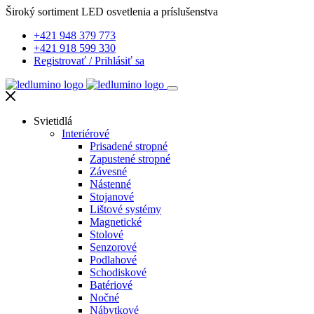
Široký sortiment LED osvetlenia a príslušenstva
+421 948 379 773
+421 918 599 330
Registrovať
/
Prihlásiť sa
Svietidlá
Interiérové
Prisadené stropné
Zapustené stropné
Závesné
Nástenné
Stojanové
Lištové systémy
Magnetické
Stolové
Senzorové
Podlahové
Schodiskové
Batériové
Nočné
Nábytkové