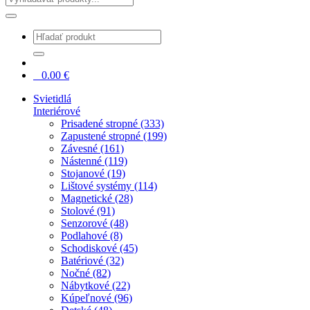
0
0.00
€
Svietidlá
Interiérové
Prisadené stropné (333)
Zapustené stropné (199)
Závesné (161)
Nástenné (119)
Stojanové (19)
Lištové systémy (114)
Magnetické (28)
Stolové (91)
Senzorové (48)
Podlahové (8)
Schodiskové (45)
Batériové (32)
Nočné (82)
Nábytkové (22)
Kúpeľnové (96)