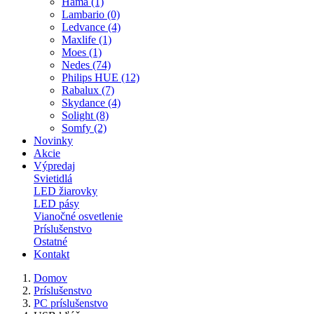
Hama (1)
Lambario (0)
Ledvance (4)
Maxlife (1)
Moes (1)
Nedes (74)
Philips HUE (12)
Rabalux (7)
Skydance (4)
Solight (8)
Somfy (2)
Novinky
Akcie
Výpredaj
Svietidlá
LED žiarovky
LED pásy
Vianočné osvetlenie
Príslušenstvo
Ostatné
Kontakt
Domov
Príslušenstvo
PC príslušenstvo