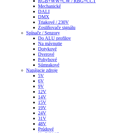
RGB+WW+CW / RBG+CCT
Mechanické
DALI
DMX
Triakové / 230V
Zosilňovače signálu
Spínače / Senzory
Do ALU profilov
Na mávnutie
Dotykové
Dverové
Pohybové
Súmrakové
Napájacie zdroje
5V
6V
9V
12V
14V
15V
19V
24V
31V
48V
Prúdové