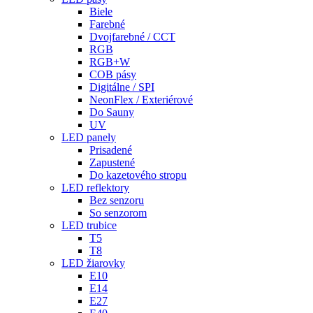
Biele
Farebné
Dvojfarebné / CCT
RGB
RGB+W
COB pásy
Digitálne / SPI
NeonFlex / Exteriérové
Do Sauny
UV
LED panely
Prisadené
Zapustené
Do kazetového stropu
LED reflektory
Bez senzoru
So senzorom
LED trubice
T5
T8
LED žiarovky
E10
E14
E27