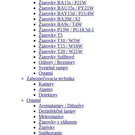
Žiarovky BA15s / P21W
Žiarovky BAU15s / PY21W
Žiarovky BAY15d / P21/4W
Žiarovky BA20d / S2
Žiarovky BA9s / T4W
Žiarovky P13W / PG18.5d-1
Žiarovky T5
Žiarovky T10 / W5W
Žiarovky T15 / W16W
Žiarovky T20 / W21W
Žiarovky Sulfitové
Odpory / Rezistory
Svetelné rampy
Ostatné
Zabezpečovacia technika
Kamery
Alarmy
Detektory
Ostatné
Aromalampy / Difuzéry
Dezinfekčné lampy
Meteostanice
Žiarovky s vláknom
Žiarivky
Spájkovanie