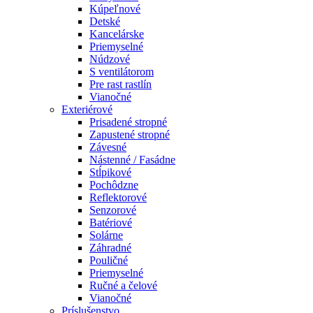
Kúpeľnové
Detské
Kancelárske
Priemyselné
Núdzové
S ventilátorom
Pre rast rastlín
Vianočné
Exteriérové
Prisadené stropné
Zapustené stropné
Závesné
Nástenné / Fasádne
Stĺpikové
Pochôdzne
Reflektorové
Senzorové
Batériové
Solárne
Záhradné
Pouličné
Priemyselné
Ručné a čelové
Vianočné
Príslušenstvo