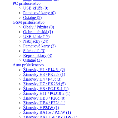
PC príslušenstvo
USB kľúče (0)
Pamäťové karty (0)
Ostatné (5)
GSM príslušenstvo
Obaly / Púzdra (0)
Ochranné sklá (1)
USB káble (17)
Nabíjačky (24)
Pamäťové karty (3)
Slúchadlá (3)
Reproduktory (3)
Ostatné (3)
Auto príslušenstvo
Žiarovky H1 / P14.5s (2)
Žiarovky H3 / PK22s (1)
Žiarovky H4 / P43t (3)
Žiarovky H7 / PX26d (5)
Žiarovky H8 / PGJ19-1 (1)
Žiarovky H11 / PGJ19-2 (1)
Žiarovky HB3 / P20d (0)
Žiarovky HB4 / P22d (1)
Žiarovky HP24W (1)
Žiarovky BA15s / P21W (1)
Žiarovky BAU15s / PY21W (1)