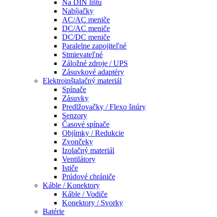
Na DIN lištu
Nabíjačky
AC/AC meniče
DC/AC meniče
DC/DC meniče
Paralelne zapojiteľné
Stmievateľné
Záložné zdroje / UPS
Zásuvkové adaptéry
Elektroinštalačný materiál
Spínače
Zásuvky
Predlžovačky / Flexo šnúry
Senzory
Časové spínače
Objímky / Redukcie
Zvončeky
Izolačný materiál
Ventilátory
Ističe
Prúdové chrániče
Káble / Konektory
Káble / Vodiče
Konektory / Svorky
Batérie