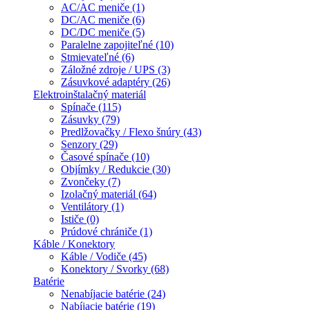
AC/AC meniče (1)
DC/AC meniče (6)
DC/DC meniče (5)
Paralelne zapojiteľné (10)
Stmievateľné (6)
Záložné zdroje / UPS (3)
Zásuvkové adaptéry (26)
Elektroinštalačný materiál
Spínače (115)
Zásuvky (79)
Predlžovačky / Flexo šnúry (43)
Senzory (29)
Časové spínače (10)
Objímky / Redukcie (30)
Zvončeky (7)
Izolačný materiál (64)
Ventilátory (1)
Ističe (0)
Prúdové chrániče (1)
Káble / Konektory
Káble / Vodiče (45)
Konektory / Svorky (68)
Batérie
Nenabíjacie batérie (24)
Nabíjacie batérie (19)