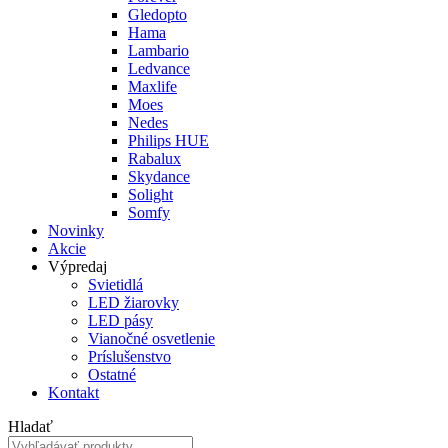
Gledopto
Hama
Lambario
Ledvance
Maxlife
Moes
Nedes
Philips HUE
Rabalux
Skydance
Solight
Somfy
Novinky
Akcie
Výpredaj
Svietidlá
LED žiarovky
LED pásy
Vianočné osvetlenie
Príslušenstvo
Ostatné
Kontakt
Hladať