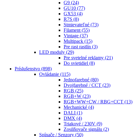
G9
(24)
GU10
(77)
GX53
(4)
R7S
(8)
Stmievateľné
(73)
Filament
(55)
Vintage
(37)
Multipack
(15)
Pre rast rastlín
(3)
LED moduly
(29)
Pre svetelné reklamy
(21)
Do svietidiel
(8)
Príslušenstvo
(898)
Ovládanie
(115)
Jednofarebné
(80)
Dvojfarebné / CCT
(23)
RGB
(25)
RGB+W
(23)
RGB+WW+CW / RBG+CCT
(13)
Mechanické
(4)
DALI
(1)
DMX
(4)
Triakové / 230V
(9)
Zosilňovače signálu
(2)
Spínače / Senzory
(50)