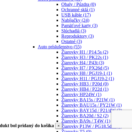
Obaly / Púzdra
(0)
Ochranné sklá
(1)
USB káble
(17)
Nabíjačky
(24)
Pamäťové karty
(3)
Slúchadlá
(3)
Reproduktory
(3)
Ostatné
(3)
Auto príslušenstvo
(55)
Žiarovky H1 / P14.5s
(2)
Žiarovky H3 / PK22s
(1)
Žiarovky H4 / P43t
(3)
Žiarovky H7 / PX26d
(5)
Žiarovky H8 / PGJ19-1
(1)
Žiarovky H11 / PGJ19-2
(1)
Žiarovky HB3 / P20d
(0)
Žiarovky HB4 / P22d
(1)
Žiarovky HP24W
(1)
Žiarovky BA15s / P21W
(1)
Žiarovky BAU15s / PY21W
(1)
Žiarovky BAY15d / P21/4W
(3)
Žiarovky BA20d / S2
(2)
Žiarovky BA9s / T4W
(1)
dukt bol pridaný do košíka
×
Žiarovky P13W / PG18.5d-1
(1)
Žiarovky T5
(0)