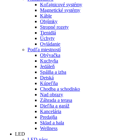
Koľajnicové systémy
Magnetické systémy
Káble
Objímky
Stropné rozety
Tienidlá
Úchyty
Ovládanie
Podľa miestností
Obývačka
Kuchyňa
Jedáleň
Spálňa a izba
Detská
Kúpeľňa
Chodba a schodisko
Nad obrazy
Záhrada a terasa
Dieľňa a garáž
Kancelária
Predajňa
Sklad a hala
Wellness
LED
LED pásy