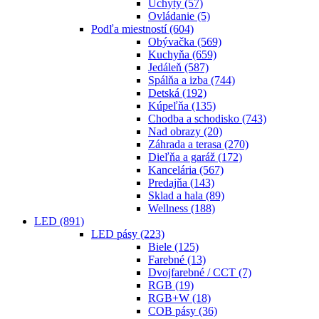
Úchyty
(57)
Ovládanie
(5)
Podľa miestností
(604)
Obývačka
(569)
Kuchyňa
(659)
Jedáleň
(587)
Spálňa a izba
(744)
Detská
(192)
Kúpeľňa
(135)
Chodba a schodisko
(743)
Nad obrazy
(20)
Záhrada a terasa
(270)
Dieľňa a garáž
(172)
Kancelária
(567)
Predajňa
(143)
Sklad a hala
(89)
Wellness
(188)
LED
(891)
LED pásy
(223)
Biele
(125)
Farebné
(13)
Dvojfarebné / CCT
(7)
RGB
(19)
RGB+W
(18)
COB pásy
(36)