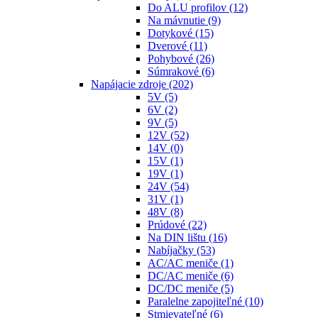
Do ALU profilov
(12)
Na mávnutie
(9)
Dotykové
(15)
Dverové
(11)
Pohybové
(26)
Súmrakové
(6)
Napájacie zdroje
(202)
5V
(5)
6V
(2)
9V
(5)
12V
(52)
14V
(0)
15V
(1)
19V
(1)
24V
(54)
31V
(1)
48V
(8)
Prúdové
(22)
Na DIN lištu
(16)
Nabíjačky
(53)
AC/AC meniče
(1)
DC/AC meniče
(6)
DC/DC meniče
(5)
Paralelne zapojiteľné
(10)
Stmievateľné
(6)