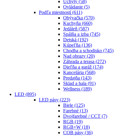
Úchyty
(58)
Ovládanie
(5)
Podľa miestností
(611)
Obývačka
(570)
Kuchyňa
(660)
Jedáleň
(587)
Spálňa a izba
(745)
Detská
(192)
Kúpeľňa
(136)
Chodba a schodisko
(745)
Nad obrazy
(20)
Záhrada a terasa
(272)
Dieľňa a garáž
(174)
Kancelária
(568)
Predajňa
(143)
Sklad a hala
(91)
Wellness
(189)
LED
(895)
LED pásy
(223)
Biele
(125)
Farebné
(13)
Dvojfarebné / CCT
(7)
RGB
(19)
RGB+W
(18)
COB pásy
(36)