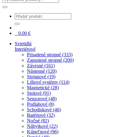
0
0.00
€
Svietidlá
Interiérové
Prisadené stropné (333)
Zapustené stropné (200)
Závesné (161)
Nástenné (120)
Stojanové (19)
Lištové systémy (114)
Magnetické (28)
Stolové (91)
Senzorové (48)
Podlahové (8)
Schodiskové (46)
Batériové (32)
Nočné (82)
Nábytkové (22)
Kúpeľnové (96)