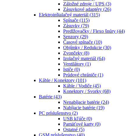
Záložné zdroje / UPS
(3)
Zásuvkové adaptéry
(26)
Elektroinštalačný materiál
(315)
Spínače
(115)
Zásuvky
(79)
Predlžovačky / Flexo šnúry
(44)
Senzory
(29)
Časové spínače
(10)
Objímky / Redukcie
(30)
Zvončeky
(8)
Izolačný materiál
(64)
Ventilátory
(1)
Ističe
(0)
Prúdové chrániče
(1)
Káble / Konektory
(101)
Káble / Vodiče
(45)
Konektory / Svorky
(68)
Batérie
(43)
Nenabíjacie batérie
(24)
Nabíjacie batérie
(19)
PC príslušenstvo
(2)
USB kľúče
(0)
Pamäťové karty
(0)
Ostatné
(5)
GSM príslušenstvo
(40)