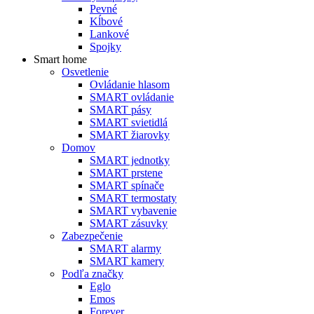
Pevné
Kĺbové
Lankové
Spojky
Smart home
Osvetlenie
Ovládanie hlasom
SMART ovládanie
SMART pásy
SMART svietidlá
SMART žiarovky
Domov
SMART jednotky
SMART prstene
SMART spínače
SMART termostaty
SMART vybavenie
SMART zásuvky
Zabezpečenie
SMART alarmy
SMART kamery
Podľa značky
Eglo
Emos
Forever