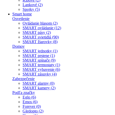
Kĺbové (2)
Lankové (2)
Spojky (5)
Smart home
Osvetlenie
Ovládanie hlasom (2)
SMART ovládanie (12)
SMART pásy (2)
SMART svietidlá (90)
SMART žiarovky (8)
Domov
SMART jednotky (1)
SMART prstene (1)
SMART spínače (9)
SMART termostaty (1)
SMART vybavenie (6)
SMART zásuvky (4)
Zabezpečenie
SMART alarmy (0)
SMART kamery (2)
Podľa značky
Eglo (6)
Emos (6)
Forever (0)
Gledopto (2)