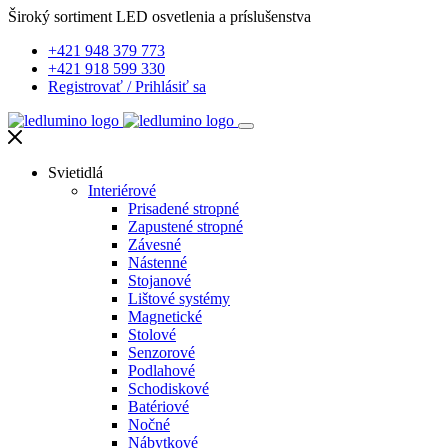
Široký sortiment LED osvetlenia a príslušenstva
+421 948 379 773
+421 918 599 330
Registrovať
/
Prihlásiť sa
Svietidlá
Interiérové
Prisadené stropné
Zapustené stropné
Závesné
Nástenné
Stojanové
Lištové systémy
Magnetické
Stolové
Senzorové
Podlahové
Schodiskové
Batériové
Nočné
Nábytkové