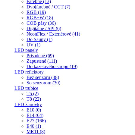
Farebné (13)
Dvojfarebné / CCT (7)
RGB (19)
RGB+W (18)
COB pásy (36)
Digitálne / SPI (6)
NeonFlex / Exteriérové (41)
Do Sauny (1)
UV (1)
LED panely
Prisadené (69)
Zapustené (111)
Do kazetového stropu (19)
LED reflektory
Bez senzoru (38)
So senzorom (30)
LED trubice
T5 (2)
T8 (22)
LED žiarovky
E10 (0)
E14 (64)
E27 (166)
E40 (1)
MR11 (8)