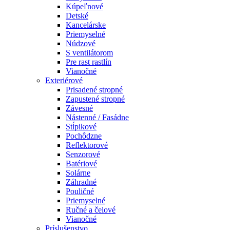
Kúpeľnové
Detské
Kancelárske
Priemyselné
Núdzové
S ventilátorom
Pre rast rastlín
Vianočné
Exteriérové
Prisadené stropné
Zapustené stropné
Závesné
Nástenné / Fasádne
Stĺpikové
Pochôdzne
Reflektorové
Senzorové
Batériové
Solárne
Záhradné
Pouličné
Priemyselné
Ručné a čelové
Vianočné
Príslušenstvo