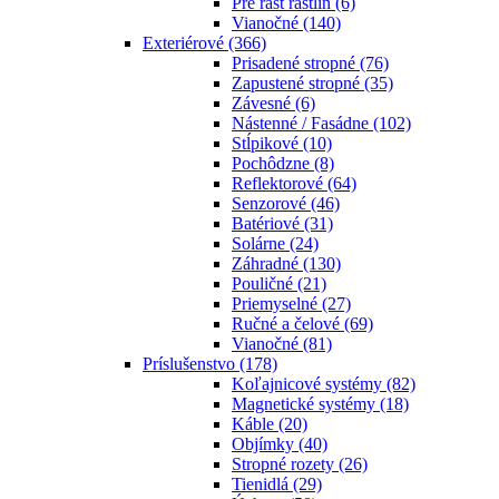
Pre rast rastlín
(6)
Vianočné
(140)
Exteriérové
(366)
Prisadené stropné
(76)
Zapustené stropné
(35)
Závesné
(6)
Nástenné / Fasádne
(102)
Stĺpikové
(10)
Pochôdzne
(8)
Reflektorové
(64)
Senzorové
(46)
Batériové
(31)
Solárne
(24)
Záhradné
(130)
Pouličné
(21)
Priemyselné
(27)
Ručné a čelové
(69)
Vianočné
(81)
Príslušenstvo
(178)
Koľajnicové systémy
(82)
Magnetické systémy
(18)
Káble
(20)
Objímky
(40)
Stropné rozety
(26)
Tienidlá
(29)