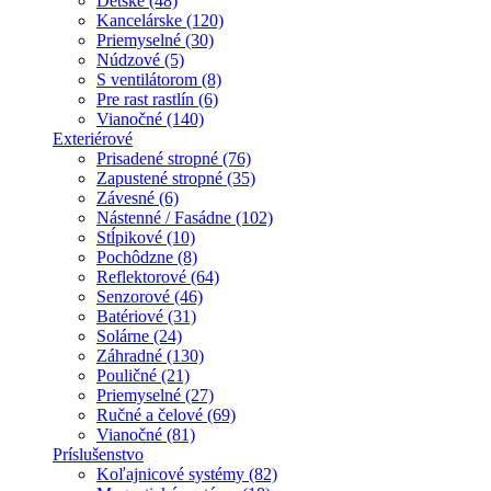
Detské (48)
Kancelárske (120)
Priemyselné (30)
Núdzové (5)
S ventilátorom (8)
Pre rast rastlín (6)
Vianočné (140)
Exteriérové
Prisadené stropné (76)
Zapustené stropné (35)
Závesné (6)
Nástenné / Fasádne (102)
Stĺpikové (10)
Pochôdzne (8)
Reflektorové (64)
Senzorové (46)
Batériové (31)
Solárne (24)
Záhradné (130)
Pouličné (21)
Priemyselné (27)
Ručné a čelové (69)
Vianočné (81)
Príslušenstvo
Koľajnicové systémy (82)