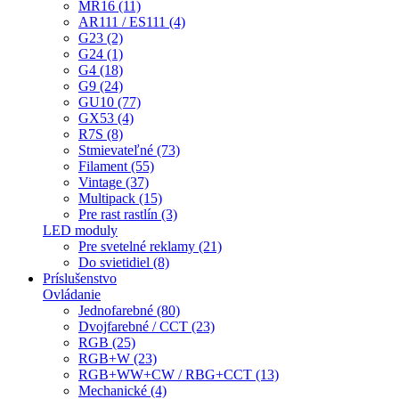
MR16 (11)
AR111 / ES111 (4)
G23 (2)
G24 (1)
G4 (18)
G9 (24)
GU10 (77)
GX53 (4)
R7S (8)
Stmievateľné (73)
Filament (55)
Vintage (37)
Multipack (15)
Pre rast rastlín (3)
LED moduly
Pre svetelné reklamy (21)
Do svietidiel (8)
Príslušenstvo
Ovládanie
Jednofarebné (80)
Dvojfarebné / CCT (23)
RGB (25)
RGB+W (23)
RGB+WW+CW / RBG+CCT (13)
Mechanické (4)