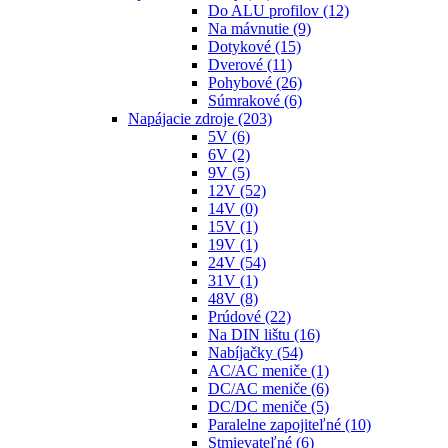
Do ALU profilov
(12)
Na mávnutie
(9)
Dotykové
(15)
Dverové
(11)
Pohybové
(26)
Súmrakové
(6)
Napájacie zdroje
(203)
5V
(6)
6V
(2)
9V
(5)
12V
(52)
14V
(0)
15V
(1)
19V
(1)
24V
(54)
31V
(1)
48V
(8)
Prúdové
(22)
Na DIN lištu
(16)
Nabíjačky
(54)
AC/AC meniče
(1)
DC/AC meniče
(6)
DC/DC meniče
(5)
Paralelne zapojiteľné
(10)
Stmievateľné
(6)