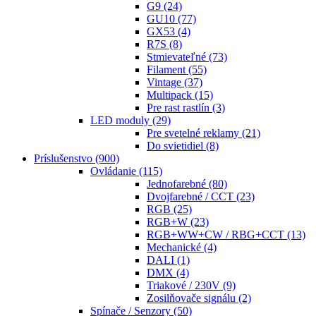
G9
(24)
GU10
(77)
GX53
(4)
R7S
(8)
Stmievateľné
(73)
Filament
(55)
Vintage
(37)
Multipack
(15)
Pre rast rastlín
(3)
LED moduly
(29)
Pre svetelné reklamy
(21)
Do svietidiel
(8)
Príslušenstvo
(900)
Ovládanie
(115)
Jednofarebné
(80)
Dvojfarebné / CCT
(23)
RGB
(25)
RGB+W
(23)
RGB+WW+CW / RBG+CCT
(13)
Mechanické
(4)
DALI
(1)
DMX
(4)
Triakové / 230V
(9)
Zosilňovače signálu
(2)
Spínače / Senzory
(50)