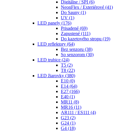
Digitálne / SPI
(6)
NeonFlex / Exteriérové
(41)
Do Sauny
(1)
UV
(1)
LED panely
(176)
Prisadené
(69)
Zapustené
(111)
Do kazetového stropu
(19)
LED reflektory
(64)
Bez senzoru
(38)
So senzorom
(30)
LED trubice
(24)
T5
(2)
T8
(22)
LED žiarovky
(380)
E10
(0)
E14
(64)
E27
(166)
E40
(1)
MR11
(8)
MR16
(11)
AR111 / ES111
(4)
G23
(2)
G24
(1)
G4
(18)