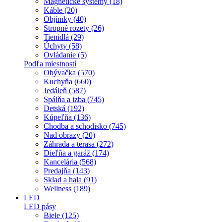
Magnetické systémy (18)
Káble (20)
Objímky (40)
Stropné rozety (26)
Tienidlá (29)
Úchyty (58)
Ovládanie (5)
Podľa miestností
Obývačka (570)
Kuchyňa (660)
Jedáleň (587)
Spálňa a izba (745)
Detská (192)
Kúpeľňa (136)
Chodba a schodisko (745)
Nad obrazy (20)
Záhrada a terasa (272)
Dieľňa a garáž (174)
Kancelária (568)
Predajňa (143)
Sklad a hala (91)
Wellness (189)
LED
LED pásy
Biele (125)