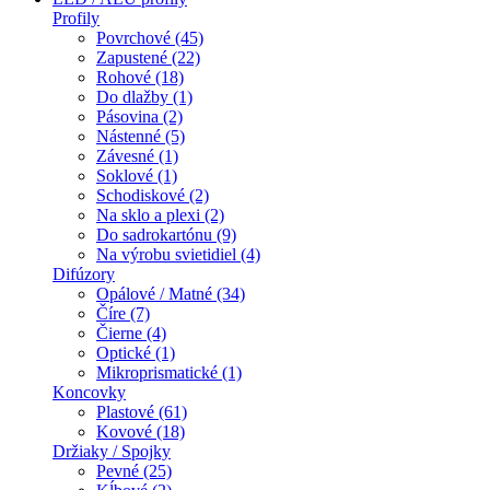
Profily
Povrchové (45)
Zapustené (22)
Rohové (18)
Do dlažby (1)
Pásovina (2)
Nástenné (5)
Závesné (1)
Soklové (1)
Schodiskové (2)
Na sklo a plexi (2)
Do sadrokartónu (9)
Na výrobu svietidiel (4)
Difúzory
Opálové / Matné (34)
Číre (7)
Čierne (4)
Optické (1)
Mikroprismatické (1)
Koncovky
Plastové (61)
Kovové (18)
Držiaky / Spojky
Pevné (25)