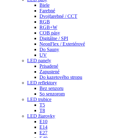
Biele
Farebné
Dvojfarebné / CCT
RGB
RGB+W
COB pásy
Digitálne / SPI
NeonFlex / Exteriérové
Do Sauny
UV
LED panely
Prisadené
Zapustené
Do kazetového stropu
LED reflektory
Bez senzoru
So senzorom
LED trubice
T5
T8
LED žiarovky
E10
E14
E27