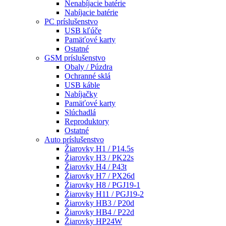
Nenabíjacie batérie
Nabíjacie batérie
PC príslušenstvo
USB kľúče
Pamäťové karty
Ostatné
GSM príslušenstvo
Obaly / Púzdra
Ochranné sklá
USB káble
Nabíjačky
Pamäťové karty
Slúchadlá
Reproduktory
Ostatné
Auto príslušenstvo
Žiarovky H1 / P14.5s
Žiarovky H3 / PK22s
Žiarovky H4 / P43t
Žiarovky H7 / PX26d
Žiarovky H8 / PGJ19-1
Žiarovky H11 / PGJ19-2
Žiarovky HB3 / P20d
Žiarovky HB4 / P22d
Žiarovky HP24W