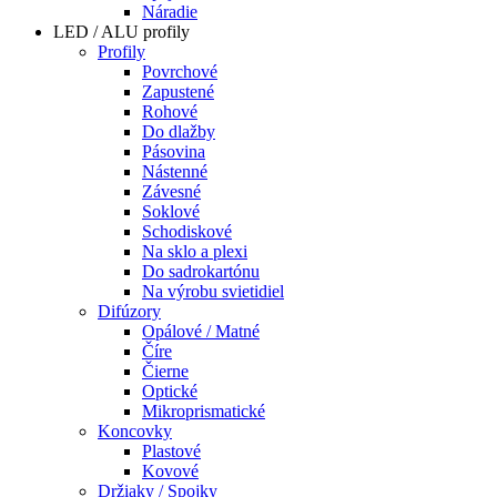
Náradie
LED / ALU profily
Profily
Povrchové
Zapustené
Rohové
Do dlažby
Pásovina
Nástenné
Závesné
Soklové
Schodiskové
Na sklo a plexi
Do sadrokartónu
Na výrobu svietidiel
Difúzory
Opálové / Matné
Číre
Čierne
Optické
Mikroprismatické
Koncovky
Plastové
Kovové
Držiaky / Spojky