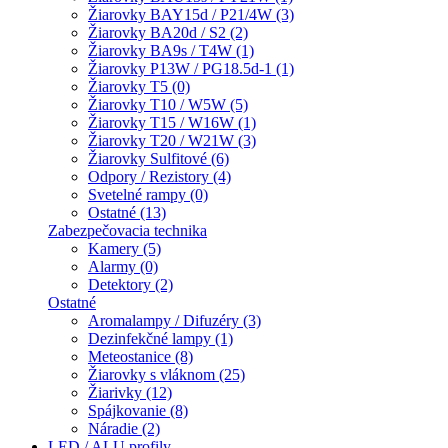
Žiarovky BAY15d / P21/4W (3)
Žiarovky BA20d / S2 (2)
Žiarovky BA9s / T4W (1)
Žiarovky P13W / PG18.5d-1 (1)
Žiarovky T5 (0)
Žiarovky T10 / W5W (5)
Žiarovky T15 / W16W (1)
Žiarovky T20 / W21W (3)
Žiarovky Sulfitové (6)
Odpory / Rezistory (4)
Svetelné rampy (0)
Ostatné (13)
Zabezpečovacia technika
Kamery (5)
Alarmy (0)
Detektory (2)
Ostatné
Aromalampy / Difuzéry (3)
Dezinfekčné lampy (1)
Meteostanice (8)
Žiarovky s vláknom (25)
Žiarivky (12)
Spájkovanie (8)
Náradie (2)
LED / ALU profily