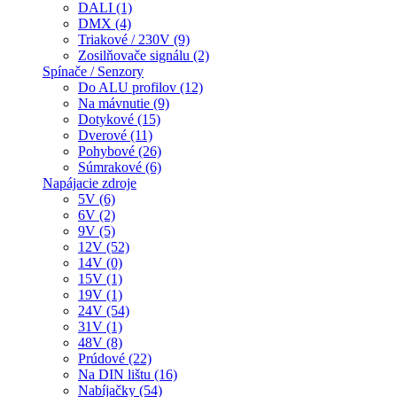
DALI (1)
DMX (4)
Triakové / 230V (9)
Zosilňovače signálu (2)
Spínače / Senzory
Do ALU profilov (12)
Na mávnutie (9)
Dotykové (15)
Dverové (11)
Pohybové (26)
Súmrakové (6)
Napájacie zdroje
5V (6)
6V (2)
9V (5)
12V (52)
14V (0)
15V (1)
19V (1)
24V (54)
31V (1)
48V (8)
Prúdové (22)
Na DIN lištu (16)
Nabíjačky (54)