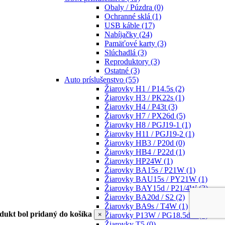
Obaly / Púzdra
(0)
Ochranné sklá
(1)
USB káble
(17)
Nabíjačky
(24)
Pamäťové karty
(3)
Slúchadlá
(3)
Reproduktory
(3)
Ostatné
(3)
Auto príslušenstvo
(55)
Žiarovky H1 / P14.5s
(2)
Žiarovky H3 / PK22s
(1)
Žiarovky H4 / P43t
(3)
Žiarovky H7 / PX26d
(5)
Žiarovky H8 / PGJ19-1
(1)
Žiarovky H11 / PGJ19-2
(1)
Žiarovky HB3 / P20d
(0)
Žiarovky HB4 / P22d
(1)
Žiarovky HP24W
(1)
Žiarovky BA15s / P21W
(1)
Žiarovky BAU15s / PY21W
(1)
Žiarovky BAY15d / P21/4W
(3)
Žiarovky BA20d / S2
(2)
Žiarovky BA9s / T4W
(1)
dukt bol pridaný do košíka
×
Žiarovky P13W / PG18.5d-1
(1)
Žiarovky T5
(0)