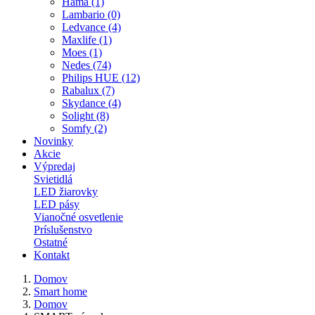
Hama (1)
Lambario (0)
Ledvance (4)
Maxlife (1)
Moes (1)
Nedes (74)
Philips HUE (12)
Rabalux (7)
Skydance (4)
Solight (8)
Somfy (2)
Novinky
Akcie
Výpredaj
Svietidlá
LED žiarovky
LED pásy
Vianočné osvetlenie
Príslušenstvo
Ostatné
Kontakt
Domov
Smart home
Domov