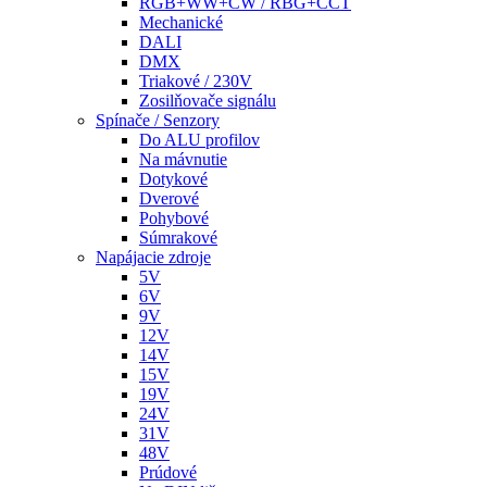
RGB+WW+CW / RBG+CCT
Mechanické
DALI
DMX
Triakové / 230V
Zosilňovače signálu
Spínače / Senzory
Do ALU profilov
Na mávnutie
Dotykové
Dverové
Pohybové
Súmrakové
Napájacie zdroje
5V
6V
9V
12V
14V
15V
19V
24V
31V
48V
Prúdové