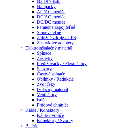
Na DIN lištu
Nabíjačky
AC/AC meniče
DC/AC meniče
DC/DC meniče
Paralelne zapojiteľné
Stmievateľné
Záložné zdroje / UPS
Zásuvkové adaptéry
Elektroinštalačný materiál
Spínače
Zásuvky
Predlžovačky / Flexo šnúry
Senzory
Časové spínače
Objímky / Redukcie
Zvončeky
Izolačný materiál
Ventilátory
Ističe
Prúdové chrániče
Káble / Konektory
Káble / Vodiče
Konektory / Svorky
Batérie