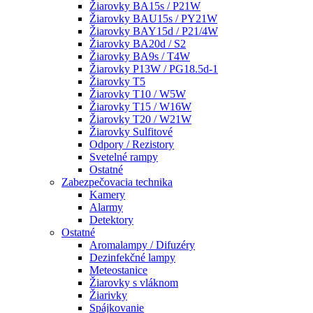
Žiarovky BA15s / P21W
Žiarovky BAU15s / PY21W
Žiarovky BAY15d / P21/4W
Žiarovky BA20d / S2
Žiarovky BA9s / T4W
Žiarovky P13W / PG18.5d-1
Žiarovky T5
Žiarovky T10 / W5W
Žiarovky T15 / W16W
Žiarovky T20 / W21W
Žiarovky Sulfitové
Odpory / Rezistory
Svetelné rampy
Ostatné
Zabezpečovacia technika
Kamery
Alarmy
Detektory
Ostatné
Aromalampy / Difuzéry
Dezinfekčné lampy
Meteostanice
Žiarovky s vláknom
Žiarivky
Spájkovanie