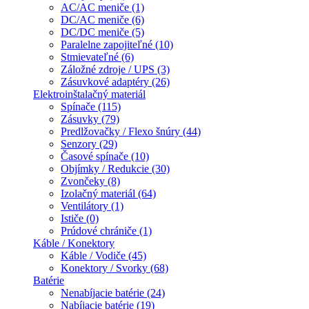
AC/AC meniče (1)
DC/AC meniče (6)
DC/DC meniče (5)
Paralelne zapojiteľné (10)
Stmievateľné (6)
Záložné zdroje / UPS (3)
Zásuvkové adaptéry (26)
Elektroinštalačný materiál
Spínače (115)
Zásuvky (79)
Predlžovačky / Flexo šnúry (44)
Senzory (29)
Časové spínače (10)
Objímky / Redukcie (30)
Zvončeky (8)
Izolačný materiál (64)
Ventilátory (1)
Ističe (0)
Prúdové chrániče (1)
Káble / Konektory
Káble / Vodiče (45)
Konektory / Svorky (68)
Batérie
Nenabíjacie batérie (24)
Nabíjacie batérie (19)