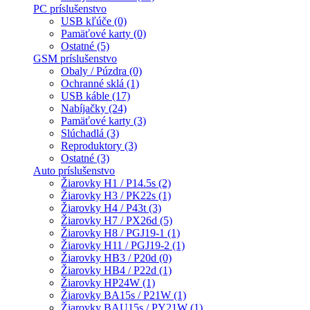
PC príslušenstvo
USB kľúče (0)
Pamäťové karty (0)
Ostatné (5)
GSM príslušenstvo
Obaly / Púzdra (0)
Ochranné sklá (1)
USB káble (17)
Nabíjačky (24)
Pamäťové karty (3)
Slúchadlá (3)
Reproduktory (3)
Ostatné (3)
Auto príslušenstvo
Žiarovky H1 / P14.5s (2)
Žiarovky H3 / PK22s (1)
Žiarovky H4 / P43t (3)
Žiarovky H7 / PX26d (5)
Žiarovky H8 / PGJ19-1 (1)
Žiarovky H11 / PGJ19-2 (1)
Žiarovky HB3 / P20d (0)
Žiarovky HB4 / P22d (1)
Žiarovky HP24W (1)
Žiarovky BA15s / P21W (1)
Žiarovky BAU15s / PY21W (1)