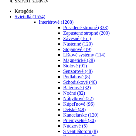
SMART zásuvky
Kategórie
Svietidlá
(1554)
Interiérové
(1208)
Prisadené stropné
(333)
Zapustené stropné
(200)
Závesné
(161)
Nástenné
(120)
Stojanové
(19)
Lištové systémy
(114)
Magnetické
(28)
Stolové
(91)
Senzorové
(48)
Podlahové
(8)
Schodiskové
(46)
Batériové
(32)
Nočné
(82)
Nábytkové
(22)
Kúpeľnové
(96)
Detské
(48)
Kancelárske
(120)
Priemyselné
(30)
Núdzové
(5)
S ventilátorom
(8)