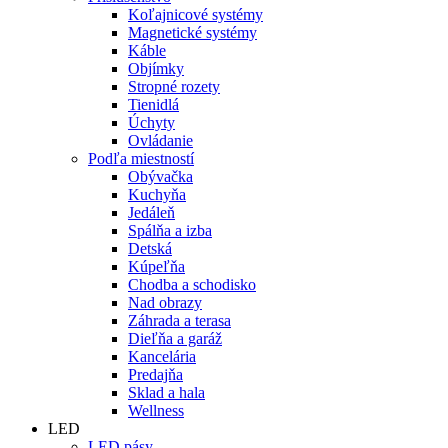
Koľajnicové systémy
Magnetické systémy
Káble
Objímky
Stropné rozety
Tienidlá
Úchyty
Ovládanie
Podľa miestností
Obývačka
Kuchyňa
Jedáleň
Spálňa a izba
Detská
Kúpeľňa
Chodba a schodisko
Nad obrazy
Záhrada a terasa
Dieľňa a garáž
Kancelária
Predajňa
Sklad a hala
Wellness
LED
LED pásy