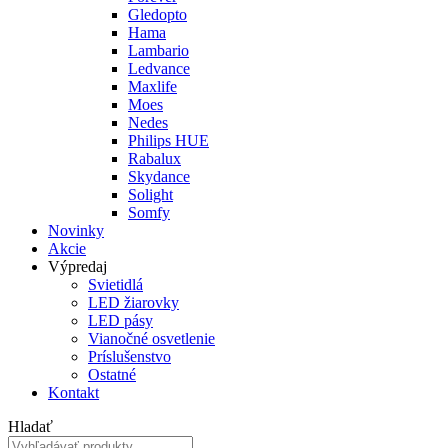
Gledopto
Hama
Lambario
Ledvance
Maxlife
Moes
Nedes
Philips HUE
Rabalux
Skydance
Solight
Somfy
Novinky
Akcie
Výpredaj
Svietidlá
LED žiarovky
LED pásy
Vianočné osvetlenie
Príslušenstvo
Ostatné
Kontakt
Hladať