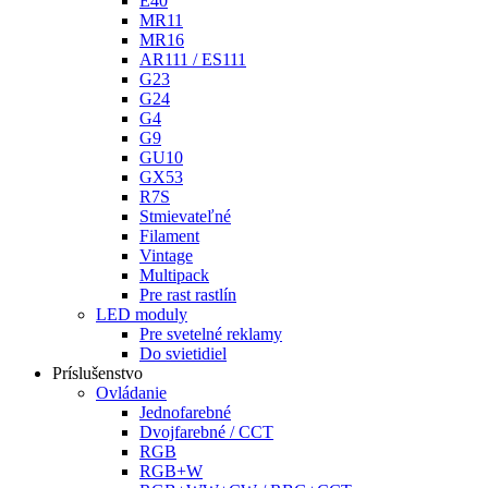
E40
MR11
MR16
AR111 / ES111
G23
G24
G4
G9
GU10
GX53
R7S
Stmievateľné
Filament
Vintage
Multipack
Pre rast rastlín
LED moduly
Pre svetelné reklamy
Do svietidiel
Príslušenstvo
Ovládanie
Jednofarebné
Dvojfarebné / CCT
RGB
RGB+W