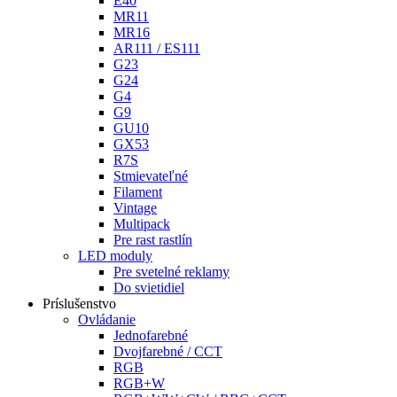
E40
MR11
MR16
AR111 / ES111
G23
G24
G4
G9
GU10
GX53
R7S
Stmievateľné
Filament
Vintage
Multipack
Pre rast rastlín
LED moduly
Pre svetelné reklamy
Do svietidiel
Príslušenstvo
Ovládanie
Jednofarebné
Dvojfarebné / CCT
RGB
RGB+W