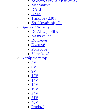
RGB+WW+CW / RBG+CCT
Mechanické
DALI
DMX
Triakové / 230V
Zosilňovače signálu
Spínače / Senzory
Do ALU profilov
Na mávnutie
Dotykové
Dverové
Pohybové
Súmrakové
Napájacie zdroje
5V
6V
9V
12V
14V
15V
19V
24V
31V
48V
Prúdové