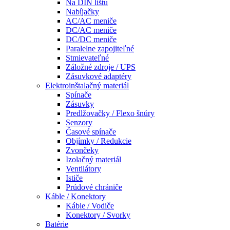
Na DIN lištu
Nabíjačky
AC/AC meniče
DC/AC meniče
DC/DC meniče
Paralelne zapojiteľné
Stmievateľné
Záložné zdroje / UPS
Zásuvkové adaptéry
Elektroinštalačný materiál
Spínače
Zásuvky
Predlžovačky / Flexo šnúry
Senzory
Časové spínače
Objímky / Redukcie
Zvončeky
Izolačný materiál
Ventilátory
Ističe
Prúdové chrániče
Káble / Konektory
Káble / Vodiče
Konektory / Svorky
Batérie