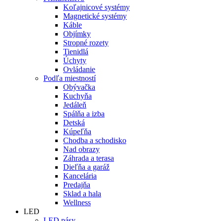
Koľajnicové systémy
Magnetické systémy
Káble
Objímky
Stropné rozety
Tienidlá
Úchyty
Ovládanie
Podľa miestností
Obývačka
Kuchyňa
Jedáleň
Spálňa a izba
Detská
Kúpeľňa
Chodba a schodisko
Nad obrazy
Záhrada a terasa
Dieľňa a garáž
Kancelária
Predajňa
Sklad a hala
Wellness
LED
LED pásy