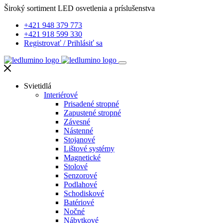
Široký sortiment LED osvetlenia a príslušenstva
+421 948 379 773
+421 918 599 330
Registrovať
/
Prihlásiť sa
Svietidlá
Interiérové
Prisadené stropné
Zapustené stropné
Závesné
Nástenné
Stojanové
Lištové systémy
Magnetické
Stolové
Senzorové
Podlahové
Schodiskové
Batériové
Nočné
Nábytkové