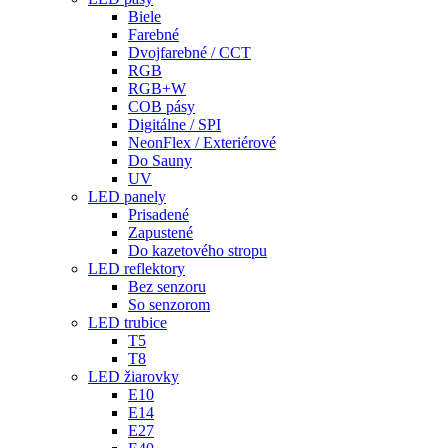
Biele
Farebné
Dvojfarebné / CCT
RGB
RGB+W
COB pásy
Digitálne / SPI
NeonFlex / Exteriérové
Do Sauny
UV
LED panely
Prisadené
Zapustené
Do kazetového stropu
LED reflektory
Bez senzoru
So senzorom
LED trubice
T5
T8
LED žiarovky
E10
E14
E27