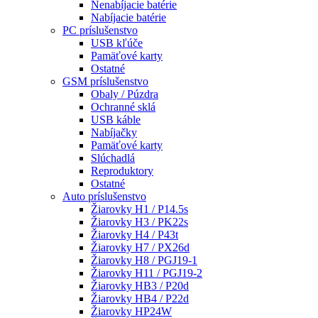
Nenabíjacie batérie
Nabíjacie batérie
PC príslušenstvo
USB kľúče
Pamäťové karty
Ostatné
GSM príslušenstvo
Obaly / Púzdra
Ochranné sklá
USB káble
Nabíjačky
Pamäťové karty
Slúchadlá
Reproduktory
Ostatné
Auto príslušenstvo
Žiarovky H1 / P14.5s
Žiarovky H3 / PK22s
Žiarovky H4 / P43t
Žiarovky H7 / PX26d
Žiarovky H8 / PGJ19-1
Žiarovky H11 / PGJ19-2
Žiarovky HB3 / P20d
Žiarovky HB4 / P22d
Žiarovky HP24W