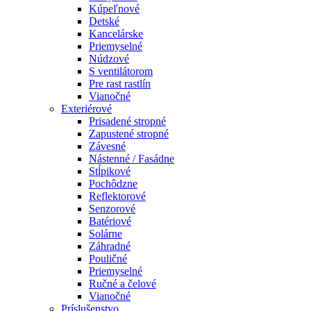
Kúpeľnové
Detské
Kancelárske
Priemyselné
Núdzové
S ventilátorom
Pre rast rastlín
Vianočné
Exteriérové
Prisadené stropné
Zapustené stropné
Závesné
Nástenné / Fasádne
Stĺpikové
Pochôdzne
Reflektorové
Senzorové
Batériové
Solárne
Záhradné
Pouličné
Priemyselné
Ručné a čelové
Vianočné
Príslušenstvo