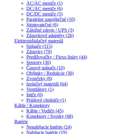
AC/AC meniče (1)
DC/AC meniče (6)
DC/DC meniče (5)
Paralelne zapojiteľné (10)
Stmievateľné (6)
Záložné zdroje / UPS (3)
Zásuvkové adaptéry (26)
Elektroinštalačný materiál
Spínače (115)
Zásuvky (79)
Predlžovačky / Flexo šnúry (44)
Senzory (30)
Časové spínače (10)
Objímky / Redukcie (30)
Zvončeky (8)
Izolačný materiál (64)
Ventilátory (1)
Ističe (0)
Prúdové chrániče (1)
Káble / Konektory
Káble / Vodiče (45)
Konektory / Svorky (68)
Batérie
Nenabíjacie batérie (24)
Nabíjacie batérie (19)