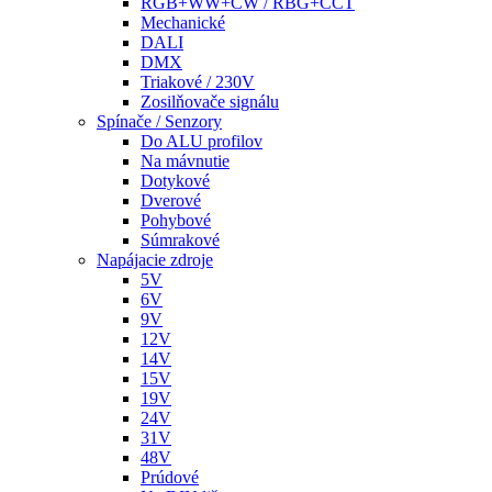
RGB+WW+CW / RBG+CCT
Mechanické
DALI
DMX
Triakové / 230V
Zosilňovače signálu
Spínače / Senzory
Do ALU profilov
Na mávnutie
Dotykové
Dverové
Pohybové
Súmrakové
Napájacie zdroje
5V
6V
9V
12V
14V
15V
19V
24V
31V
48V
Prúdové