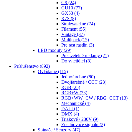
G9
(24)
GU10
(77)
GX53
(4)
R7S
(8)
Stmievateľné
(74)
Filament
(55)
Vintage
(37)
Multipack
(15)
Pre rast rastlín
(3)
LED moduly
(29)
Pre svetelné reklamy
(21)
Do svietidiel
(8)
Príslušenstvo
(892)
Ovládanie
(115)
Jednofarebné
(80)
Dvojfarebné / CCT
(23)
RGB
(25)
RGB+W
(23)
RGB+WW+CW / RBG+CCT
(13)
Mechanické
(4)
DALI
(1)
DMX
(4)
Triakové / 230V
(9)
Zosilňovače signálu
(2)
Spínače / Senzory
(47)