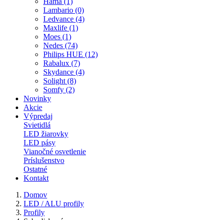
Hama (1)
Lambario (0)
Ledvance (4)
Maxlife (1)
Moes (1)
Nedes (74)
Philips HUE (12)
Rabalux (7)
Skydance (4)
Solight (8)
Somfy (2)
Novinky
Akcie
Výpredaj
Svietidlá
LED žiarovky
LED pásy
Vianočné osvetlenie
Príslušenstvo
Ostatné
Kontakt
Domov
LED / ALU profily
Profily