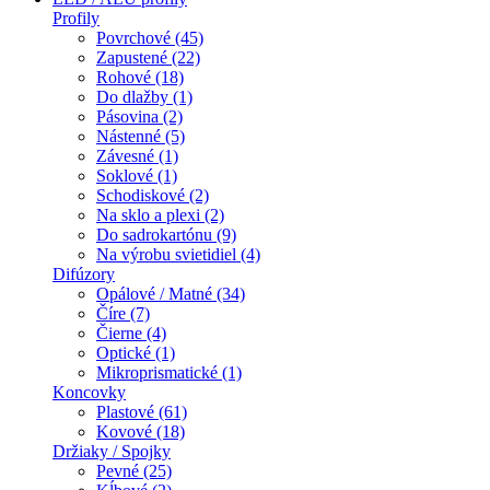
Profily
Povrchové (45)
Zapustené (22)
Rohové (18)
Do dlažby (1)
Pásovina (2)
Nástenné (5)
Závesné (1)
Soklové (1)
Schodiskové (2)
Na sklo a plexi (2)
Do sadrokartónu (9)
Na výrobu svietidiel (4)
Difúzory
Opálové / Matné (34)
Číre (7)
Čierne (4)
Optické (1)
Mikroprismatické (1)
Koncovky
Plastové (61)
Kovové (18)
Držiaky / Spojky
Pevné (25)