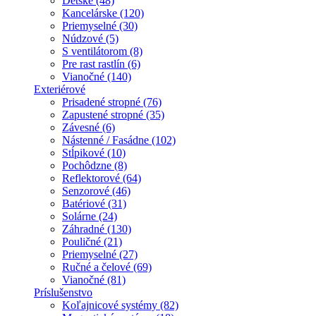
Detské (48)
Kancelárske (120)
Priemyselné (30)
Núdzové (5)
S ventilátorom (8)
Pre rast rastlín (6)
Vianočné (140)
Exteriérové
Prisadené stropné (76)
Zapustené stropné (35)
Závesné (6)
Nástenné / Fasádne (102)
Stĺpikové (10)
Pochôdzne (8)
Reflektorové (64)
Senzorové (46)
Batériové (31)
Solárne (24)
Záhradné (130)
Pouličné (21)
Priemyselné (27)
Ručné a čelové (69)
Vianočné (81)
Príslušenstvo
Koľajnicové systémy (82)