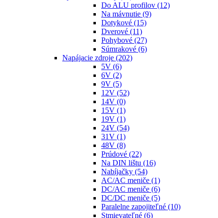
Do ALU profilov
(12)
Na mávnutie
(9)
Dotykové
(15)
Dverové
(11)
Pohybové
(27)
Súmrakové
(6)
Napájacie zdroje
(202)
5V
(6)
6V
(2)
9V
(5)
12V
(52)
14V
(0)
15V
(1)
19V
(1)
24V
(54)
31V
(1)
48V
(8)
Prúdové
(22)
Na DIN lištu
(16)
Nabíjačky
(54)
AC/AC meniče
(1)
DC/AC meniče
(6)
DC/DC meniče
(5)
Paralelne zapojiteľné
(10)
Stmievateľné
(6)