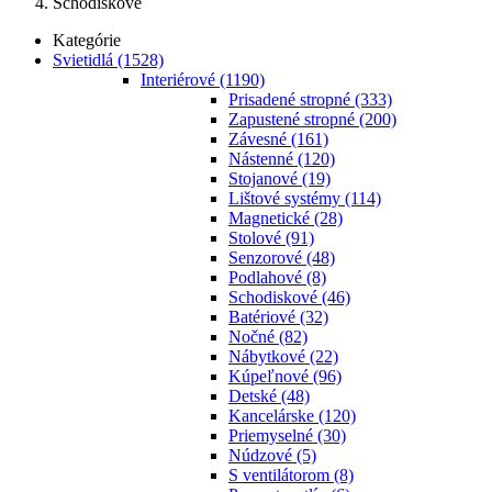
Schodiskové
Kategórie
Svietidlá
(1528)
Interiérové
(1190)
Prisadené stropné
(333)
Zapustené stropné
(200)
Závesné
(161)
Nástenné
(120)
Stojanové
(19)
Lištové systémy
(114)
Magnetické
(28)
Stolové
(91)
Senzorové
(48)
Podlahové
(8)
Schodiskové
(46)
Batériové
(32)
Nočné
(82)
Nábytkové
(22)
Kúpeľnové
(96)
Detské
(48)
Kancelárske
(120)
Priemyselné
(30)
Núdzové
(5)
S ventilátorom
(8)