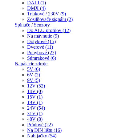
DALI (1)
DMX (4)
Triakové / 230V (9)
Zosilňovače signálu (2)
Spínače / Senzory
Do ALU profilov (12)
Na mávnutie (9)
Dotykové (15)
Dverové (11)
Pohybové (27)
Súmrakové (6)
Napájacie zdroje
5V (6)
6V (2)
9V (5)
12V (52)
14V (0)
15V (1)
19V (1)
24V (54)
31V (1)
48V (8)
Prúdové (22)
Na DIN lištu (16)
Nabíjačky (54)