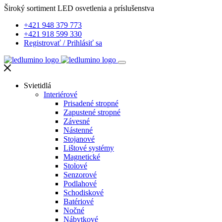
Široký sortiment LED osvetlenia a príslušenstva
+421 948 379 773
+421 918 599 330
Registrovať
/
Prihlásiť sa
Svietidlá
Interiérové
Prisadené stropné
Zapustené stropné
Závesné
Nástenné
Stojanové
Lištové systémy
Magnetické
Stolové
Senzorové
Podlahové
Schodiskové
Batériové
Nočné
Nábytkové