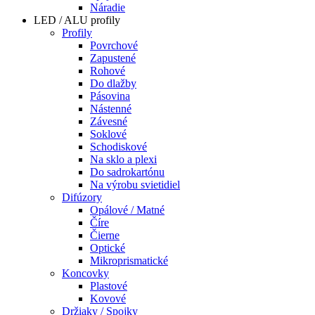
Náradie
LED / ALU profily
Profily
Povrchové
Zapustené
Rohové
Do dlažby
Pásovina
Nástenné
Závesné
Soklové
Schodiskové
Na sklo a plexi
Do sadrokartónu
Na výrobu svietidiel
Difúzory
Opálové / Matné
Číre
Čierne
Optické
Mikroprismatické
Koncovky
Plastové
Kovové
Držiaky / Spojky