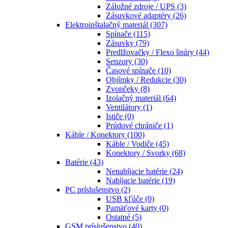
Záložné zdroje / UPS
(3)
Zásuvkové adaptéry
(26)
Elektroinštalačný materiál
(307)
Spínače
(115)
Zásuvky
(79)
Predlžovačky / Flexo šnúry
(44)
Senzory
(30)
Časové spínače
(10)
Objímky / Redukcie
(30)
Zvončeky
(8)
Izolačný materiál
(64)
Ventilátory
(1)
Ističe
(0)
Prúdové chrániče
(1)
Káble / Konektory
(100)
Káble / Vodiče
(45)
Konektory / Svorky
(68)
Batérie
(43)
Nenabíjacie batérie
(24)
Nabíjacie batérie
(19)
PC príslušenstvo
(2)
USB kľúče
(0)
Pamäťové karty
(0)
Ostatné
(5)
GSM príslušenstvo
(40)