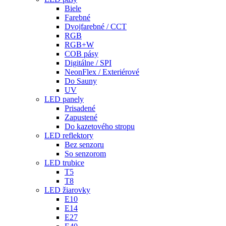
Biele
Farebné
Dvojfarebné / CCT
RGB
RGB+W
COB pásy
Digitálne / SPI
NeonFlex / Exteriérové
Do Sauny
UV
LED panely
Prisadené
Zapustené
Do kazetového stropu
LED reflektory
Bez senzoru
So senzorom
LED trubice
T5
T8
LED žiarovky
E10
E14
E27