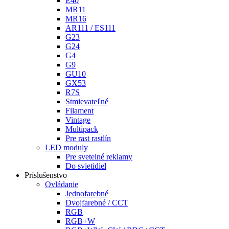
E40
MR11
MR16
AR111 / ES111
G23
G24
G4
G9
GU10
GX53
R7S
Stmievateľné
Filament
Vintage
Multipack
Pre rast rastlín
LED moduly
Pre svetelné reklamy
Do svietidiel
Príslušenstvo
Ovládanie
Jednofarebné
Dvojfarebné / CCT
RGB
RGB+W