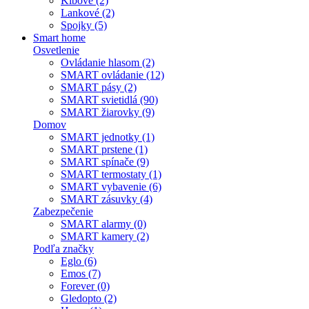
Kĺbové (2)
Lankové (2)
Spojky (5)
Smart home
Osvetlenie
Ovládanie hlasom (2)
SMART ovládanie (12)
SMART pásy (2)
SMART svietidlá (90)
SMART žiarovky (9)
Domov
SMART jednotky (1)
SMART prstene (1)
SMART spínače (9)
SMART termostaty (1)
SMART vybavenie (6)
SMART zásuvky (4)
Zabezpečenie
SMART alarmy (0)
SMART kamery (2)
Podľa značky
Eglo (6)
Emos (7)
Forever (0)
Gledopto (2)