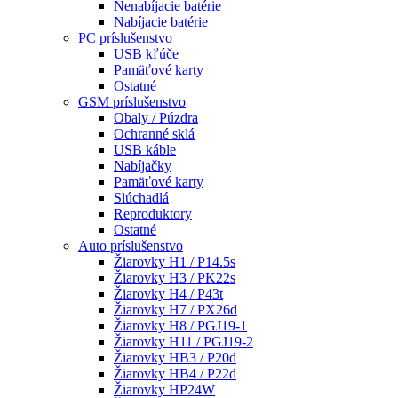
Nenabíjacie batérie
Nabíjacie batérie
PC príslušenstvo
USB kľúče
Pamäťové karty
Ostatné
GSM príslušenstvo
Obaly / Púzdra
Ochranné sklá
USB káble
Nabíjačky
Pamäťové karty
Slúchadlá
Reproduktory
Ostatné
Auto príslušenstvo
Žiarovky H1 / P14.5s
Žiarovky H3 / PK22s
Žiarovky H4 / P43t
Žiarovky H7 / PX26d
Žiarovky H8 / PGJ19-1
Žiarovky H11 / PGJ19-2
Žiarovky HB3 / P20d
Žiarovky HB4 / P22d
Žiarovky HP24W