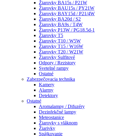
Žiarovky BA15s / P21W
Žiarovky BAU15s / PY21W
Žiarovky BAY15d / P21/4W
Žiarovky BA20d / S2
Žiarovky BA9s / T4W
Žiarovky P13W / PG18.5d-1
Žiarovky T5
Žiarovky T10 / W5W
Žiarovky T15 / W16W
Žiarovky T20 / W21W
Žiarovky Sulfitové
Odpory / Rezistory
Svetelné rampy
Ostatné
Zabezpečovacia technika
Kamery
Alarmy
Detektory
Ostatné
Aromalampy / Difuzéry
Dezinfekčné lampy
Meteostanice
Žiarovky s vláknom
Žiarivky
Spájkovanie