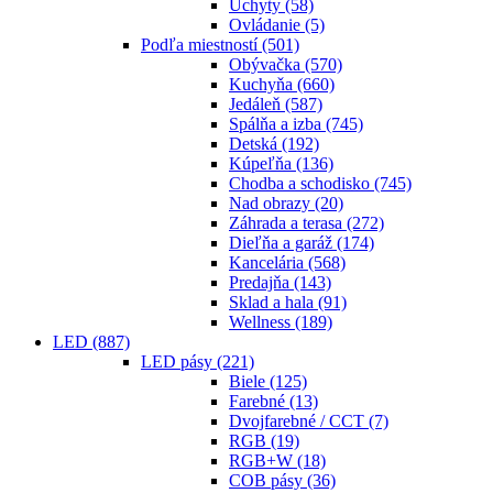
Úchyty
(58)
Ovládanie
(5)
Podľa miestností
(501)
Obývačka
(570)
Kuchyňa
(660)
Jedáleň
(587)
Spálňa a izba
(745)
Detská
(192)
Kúpeľňa
(136)
Chodba a schodisko
(745)
Nad obrazy
(20)
Záhrada a terasa
(272)
Dieľňa a garáž
(174)
Kancelária
(568)
Predajňa
(143)
Sklad a hala
(91)
Wellness
(189)
LED
(887)
LED pásy
(221)
Biele
(125)
Farebné
(13)
Dvojfarebné / CCT
(7)
RGB
(19)
RGB+W
(18)
COB pásy
(36)