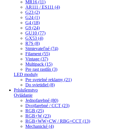
MR16 (11)
AR111 / ES111 (4)
G23 (2)
G24 (1)
G4 (18)
G9 (24)
GU10 (77)
GX53 (4)
R7S (8)
Stmievateľné (74)
Filament (55)
Vintage (37)
Multipack (15)
Pre rast rastlín (3)
LED moduly
Pre svetelné reklamy (21)
Do svietidiel (8)
Príslušenstvo
Ovládanie
Jednofarebné (80)
Dvojfarebné / CCT (23)
RGB (25)
RGB+W (23)
RGB+WW+CW / RBG+CCT (13)
Mechanické (4)