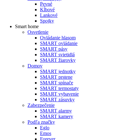
Pevné
Kĺbové
Lankové
Spojky
Smart home
Osvetlenie
Ovládanie hlasom
SMART ovládanie
SMART pásy
SMART svietidlá
SMART žiarovky
Domov
SMART jednotky
SMART prstene
SMART spínače
SMART termostaty
SMART vybavenie
SMART zásuvky
Zabezpečenie
SMART alarmy
SMART kamery
Podľa značky
Eglo
Emos
Forever