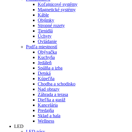
Koľajnicové systémy
Magnetické systémy
Káble
Objímky
Stropné rozety
Tienidlá
Úchyty
Ovládanie
Podľa miestností
Obývačka
Kuchyňa
Jedáleň
Spálňa a izba
Detská
Kúpeľňa
Chodba a schodisko
Nad obrazy
Záhrada a terasa
Dieľňa a garáž
Kancelária
Predajňa
Sklad a hala
Wellness
LED
LED pásy