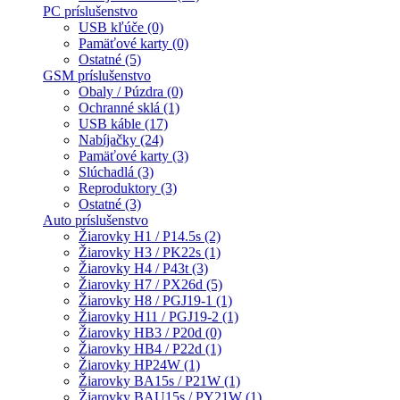
PC príslušenstvo
USB kľúče (0)
Pamäťové karty (0)
Ostatné (5)
GSM príslušenstvo
Obaly / Púzdra (0)
Ochranné sklá (1)
USB káble (17)
Nabíjačky (24)
Pamäťové karty (3)
Slúchadlá (3)
Reproduktory (3)
Ostatné (3)
Auto príslušenstvo
Žiarovky H1 / P14.5s (2)
Žiarovky H3 / PK22s (1)
Žiarovky H4 / P43t (3)
Žiarovky H7 / PX26d (5)
Žiarovky H8 / PGJ19-1 (1)
Žiarovky H11 / PGJ19-2 (1)
Žiarovky HB3 / P20d (0)
Žiarovky HB4 / P22d (1)
Žiarovky HP24W (1)
Žiarovky BA15s / P21W (1)
Žiarovky BAU15s / PY21W (1)