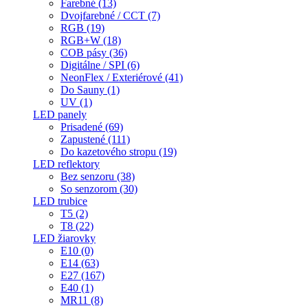
Farebné (13)
Dvojfarebné / CCT (7)
RGB (19)
RGB+W (18)
COB pásy (36)
Digitálne / SPI (6)
NeonFlex / Exteriérové (41)
Do Sauny (1)
UV (1)
LED panely
Prisadené (69)
Zapustené (111)
Do kazetového stropu (19)
LED reflektory
Bez senzoru (38)
So senzorom (30)
LED trubice
T5 (2)
T8 (22)
LED žiarovky
E10 (0)
E14 (63)
E27 (167)
E40 (1)
MR11 (8)