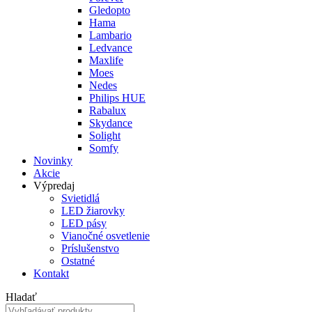
Gledopto
Hama
Lambario
Ledvance
Maxlife
Moes
Nedes
Philips HUE
Rabalux
Skydance
Solight
Somfy
Novinky
Akcie
Výpredaj
Svietidlá
LED žiarovky
LED pásy
Vianočné osvetlenie
Príslušenstvo
Ostatné
Kontakt
Hladať