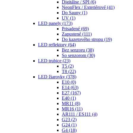
Digitálne / SPI
(6)
NeonFlex / Exteriérové
(41)
Do Sauny
(1)
UV
(1)
LED panely
(173)
Prisadené
(69)
Zapustené
(111)
Do kazetového stropu
(19)
LED reflektory
(64)
Bez senzoru
(38)
So senzorom
(30)
LED trubice
(23)
T5
(2)
T8
(22)
LED žiarovky
(378)
E10
(0)
E14
(63)
E27
(167)
E40
(1)
MR11
(8)
MR16
(11)
AR111 / ES111
(4)
G23
(2)
G24
(1)
G4
(18)