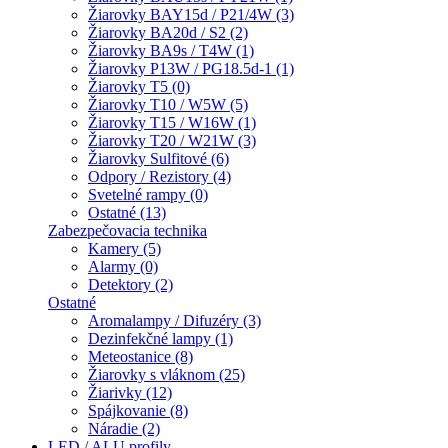
Žiarovky BAY15d / P21/4W (3)
Žiarovky BA20d / S2 (2)
Žiarovky BA9s / T4W (1)
Žiarovky P13W / PG18.5d-1 (1)
Žiarovky T5 (0)
Žiarovky T10 / W5W (5)
Žiarovky T15 / W16W (1)
Žiarovky T20 / W21W (3)
Žiarovky Sulfitové (6)
Odpory / Rezistory (4)
Svetelné rampy (0)
Ostatné (13)
Zabezpečovacia technika
Kamery (5)
Alarmy (0)
Detektory (2)
Ostatné
Aromalampy / Difuzéry (3)
Dezinfekčné lampy (1)
Meteostanice (8)
Žiarovky s vláknom (25)
Žiarivky (12)
Spájkovanie (8)
Náradie (2)
LED / ALU profily