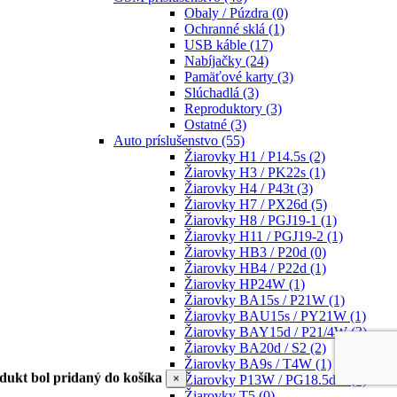
Obaly / Púzdra
(0)
Ochranné sklá
(1)
USB káble
(17)
Nabíjačky
(24)
Pamäťové karty
(3)
Slúchadlá
(3)
Reproduktory
(3)
Ostatné
(3)
Auto príslušenstvo
(55)
Žiarovky H1 / P14.5s
(2)
Žiarovky H3 / PK22s
(1)
Žiarovky H4 / P43t
(3)
Žiarovky H7 / PX26d
(5)
Žiarovky H8 / PGJ19-1
(1)
Žiarovky H11 / PGJ19-2
(1)
Žiarovky HB3 / P20d
(0)
Žiarovky HB4 / P22d
(1)
Žiarovky HP24W
(1)
Žiarovky BA15s / P21W
(1)
Žiarovky BAU15s / PY21W
(1)
Žiarovky BAY15d / P21/4W
(3)
Žiarovky BA20d / S2
(2)
Žiarovky BA9s / T4W
(1)
dukt bol pridaný do košíka
×
Žiarovky P13W / PG18.5d-1
(1)
Žiarovky T5
(0)