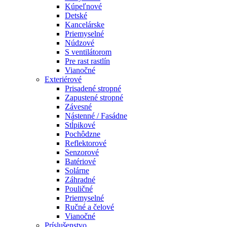
Kúpeľnové
Detské
Kancelárske
Priemyselné
Núdzové
S ventilátorom
Pre rast rastlín
Vianočné
Exteriérové
Prisadené stropné
Zapustené stropné
Závesné
Nástenné / Fasádne
Stĺpikové
Pochôdzne
Reflektorové
Senzorové
Batériové
Solárne
Záhradné
Pouličné
Priemyselné
Ručné a čelové
Vianočné
Príslušenstvo