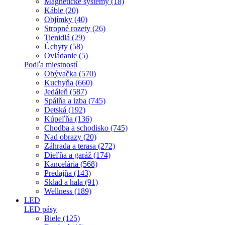
Magnetické systémy (18)
Káble (20)
Objímky (40)
Stropné rozety (26)
Tienidlá (29)
Úchyty (58)
Ovládanie (5)
Podľa miestností
Obývačka (570)
Kuchyňa (660)
Jedáleň (587)
Spálňa a izba (745)
Detská (192)
Kúpeľňa (136)
Chodba a schodisko (745)
Nad obrazy (20)
Záhrada a terasa (272)
Dieľňa a garáž (174)
Kancelária (568)
Predajňa (143)
Sklad a hala (91)
Wellness (189)
LED
LED pásy
Biele (125)