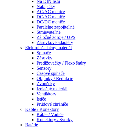
Na DIN lištu
Nabíjačky
AC/AC meniče
DC/AC meniče
DC/DC meniče
Paralelne zapojiteľné
Stmievateľné
Záložné zdroje / UPS
Zásuvkové adaptéry
Elektroinštalačný materiál
Spínače
Zásuvky
Predlžovačky / Flexo šnúry
Senzory
Časové spínače
Objímky / Redukcie
Zvončeky
Izolačný materiál
Ventilátory
Ističe
Prúdové chrániče
Káble / Konektory
Káble / Vodiče
Konektory / Svorky
Batérie