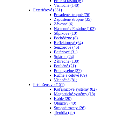
Pre rast rastlín
(6)
Vianočné
(140)
Exteriérové
(351)
Prisadené stropné
(76)
Zapustené stropné
(35)
Závesné
(6)
Nástenné / Fasádne
(102)
Stĺpikové
(10)
Pochôdzne
(8)
Reflektorové
(64)
Senzorové
(46)
Batériové
(31)
Solárne
(24)
Záhradné
(130)
Pouličné
(21)
Priemyselné
(27)
Ručné a čelové
(69)
Vianočné
(81)
Príslušenstvo
(151)
Koľajnicové systémy
(82)
Magnetické systémy
(18)
Káble
(20)
Objímky
(40)
Stropné rozety
(26)
Tienidlá
(29)