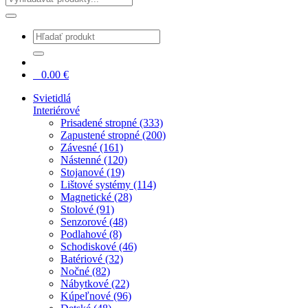
0
0.00
€
Svietidlá
Interiérové
Prisadené stropné (333)
Zapustené stropné (200)
Závesné (161)
Nástenné (120)
Stojanové (19)
Lištové systémy (114)
Magnetické (28)
Stolové (91)
Senzorové (48)
Podlahové (8)
Schodiskové (46)
Batériové (32)
Nočné (82)
Nábytkové (22)
Kúpeľnové (96)