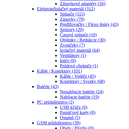
Zásuvkové adaptéry
(26)
Elektroinštalačný materiál
(312)
Spínače
(115)
Zásuvky
(79)
Predlžovačky / Flexo šnúry
(43)
Senzory
(29)
Časové spínače
(10)
Objímky / Redukcie
(30)
Zvončeky
(7)
Izolačný materiál
(64)
Ventilátory
(1)
Ističe
(0)
Prúdové chrániče
(1)
Káble / Konektory
(101)
Káble / Vodiče
(45)
Konektory / Svorky
(68)
Batérie
(43)
Nenabíjacie batérie
(24)
Nabíjacie batérie
(19)
PC príslušenstvo
(2)
USB kľúče
(0)
Pamäťové karty
(0)
Ostatné
(5)
GSM príslušenstvo
(39)
Obaly / Púzdra
(0)