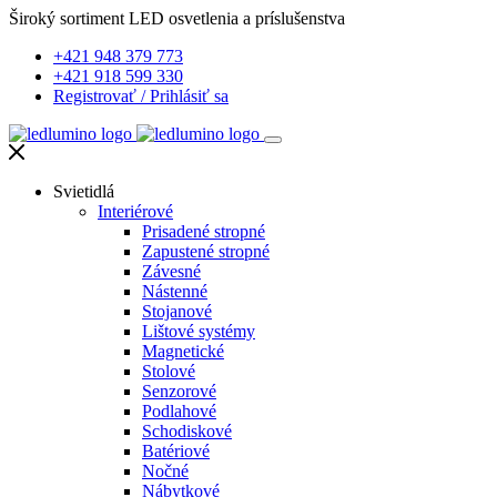
Široký sortiment LED osvetlenia a príslušenstva
+421 948 379 773
+421 918 599 330
Registrovať
/
Prihlásiť sa
Svietidlá
Interiérové
Prisadené stropné
Zapustené stropné
Závesné
Nástenné
Stojanové
Lištové systémy
Magnetické
Stolové
Senzorové
Podlahové
Schodiskové
Batériové
Nočné
Nábytkové