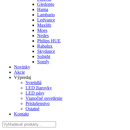
Gledopto
Hama
Lambario
Ledvance
Maxlife
Moes
Nedes
Philips HUE
Rabalux
Skydance
Solight
Somfy
Novinky
Akcie
Výpredaj
Svietidlá
LED žiarovky
LED pásy
Vianočné osvetlenie
Príslušenstvo
Ostatné
Kontakt
Hladať