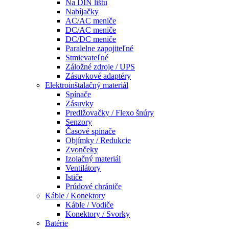
Na DIN lištu
Nabíjačky
AC/AC meniče
DC/AC meniče
DC/DC meniče
Paralelne zapojiteľné
Stmievateľné
Záložné zdroje / UPS
Zásuvkové adaptéry
Elektroinštalačný materiál
Spínače
Zásuvky
Predlžovačky / Flexo šnúry
Senzory
Časové spínače
Objímky / Redukcie
Zvončeky
Izolačný materiál
Ventilátory
Ističe
Prúdové chrániče
Káble / Konektory
Káble / Vodiče
Konektory / Svorky
Batérie