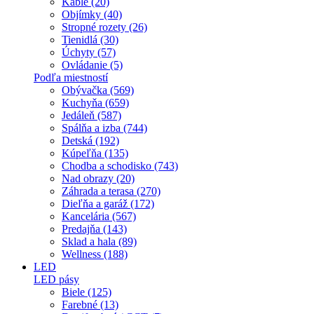
Káble (20)
Objímky (40)
Stropné rozety (26)
Tienidlá (30)
Úchyty (57)
Ovládanie (5)
Podľa miestností
Obývačka (569)
Kuchyňa (659)
Jedáleň (587)
Spálňa a izba (744)
Detská (192)
Kúpeľňa (135)
Chodba a schodisko (743)
Nad obrazy (20)
Záhrada a terasa (270)
Dieľňa a garáž (172)
Kancelária (567)
Predajňa (143)
Sklad a hala (89)
Wellness (188)
LED
LED pásy
Biele (125)
Farebné (13)