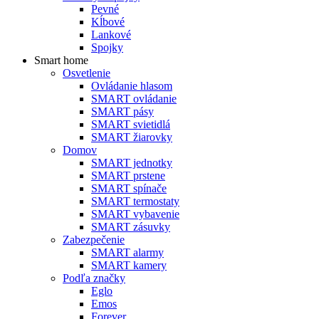
Pevné
Kĺbové
Lankové
Spojky
Smart home
Osvetlenie
Ovládanie hlasom
SMART ovládanie
SMART pásy
SMART svietidlá
SMART žiarovky
Domov
SMART jednotky
SMART prstene
SMART spínače
SMART termostaty
SMART vybavenie
SMART zásuvky
Zabezpečenie
SMART alarmy
SMART kamery
Podľa značky
Eglo
Emos
Forever