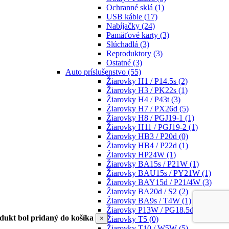
Ochranné sklá
(1)
USB káble
(17)
Nabíjačky
(24)
Pamäťové karty
(3)
Slúchadlá
(3)
Reproduktory
(3)
Ostatné
(3)
Auto príslušenstvo
(55)
Žiarovky H1 / P14.5s
(2)
Žiarovky H3 / PK22s
(1)
Žiarovky H4 / P43t
(3)
Žiarovky H7 / PX26d
(5)
Žiarovky H8 / PGJ19-1
(1)
Žiarovky H11 / PGJ19-2
(1)
Žiarovky HB3 / P20d
(0)
Žiarovky HB4 / P22d
(1)
Žiarovky HP24W
(1)
Žiarovky BA15s / P21W
(1)
Žiarovky BAU15s / PY21W
(1)
Žiarovky BAY15d / P21/4W
(3)
Žiarovky BA20d / S2
(2)
Žiarovky BA9s / T4W
(1)
Žiarovky P13W / PG18.5d-1
(1)
dukt bol pridaný do košíka
×
Žiarovky T5
(0)
Žiarovky T10 / W5W
(5)