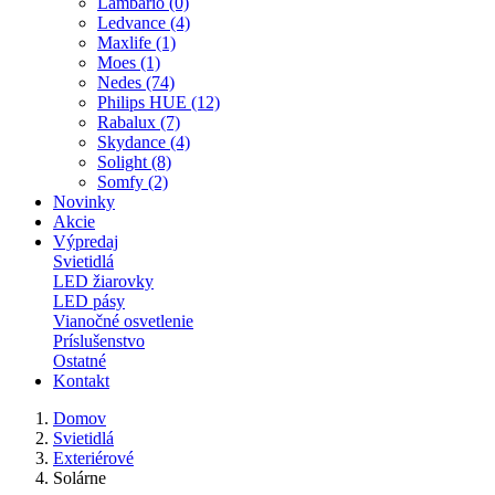
Lambario (0)
Ledvance (4)
Maxlife (1)
Moes (1)
Nedes (74)
Philips HUE (12)
Rabalux (7)
Skydance (4)
Solight (8)
Somfy (2)
Novinky
Akcie
Výpredaj
Svietidlá
LED žiarovky
LED pásy
Vianočné osvetlenie
Príslušenstvo
Ostatné
Kontakt
Domov
Svietidlá
Exteriérové
Solárne