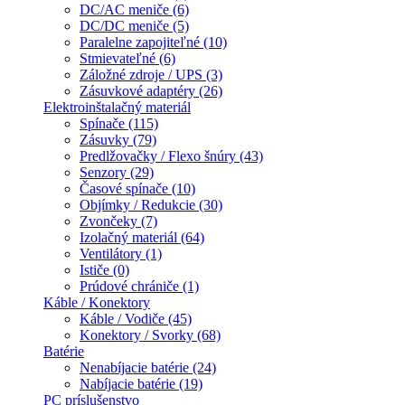
DC/AC meniče (6)
DC/DC meniče (5)
Paralelne zapojiteľné (10)
Stmievateľné (6)
Záložné zdroje / UPS (3)
Zásuvkové adaptéry (26)
Elektroinštalačný materiál
Spínače (115)
Zásuvky (79)
Predlžovačky / Flexo šnúry (43)
Senzory (29)
Časové spínače (10)
Objímky / Redukcie (30)
Zvončeky (7)
Izolačný materiál (64)
Ventilátory (1)
Ističe (0)
Prúdové chrániče (1)
Káble / Konektory
Káble / Vodiče (45)
Konektory / Svorky (68)
Batérie
Nenabíjacie batérie (24)
Nabíjacie batérie (19)
PC príslušenstvo