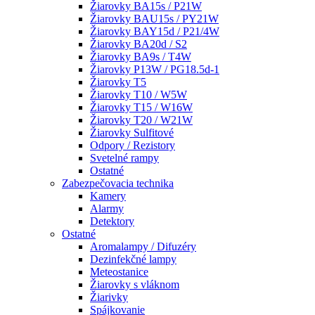
Žiarovky BA15s / P21W
Žiarovky BAU15s / PY21W
Žiarovky BAY15d / P21/4W
Žiarovky BA20d / S2
Žiarovky BA9s / T4W
Žiarovky P13W / PG18.5d-1
Žiarovky T5
Žiarovky T10 / W5W
Žiarovky T15 / W16W
Žiarovky T20 / W21W
Žiarovky Sulfitové
Odpory / Rezistory
Svetelné rampy
Ostatné
Zabezpečovacia technika
Kamery
Alarmy
Detektory
Ostatné
Aromalampy / Difuzéry
Dezinfekčné lampy
Meteostanice
Žiarovky s vláknom
Žiarivky
Spájkovanie