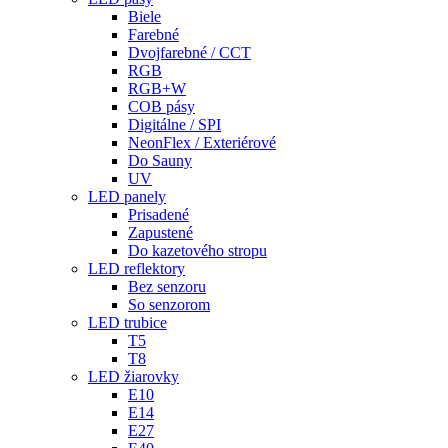
Biele
Farebné
Dvojfarebné / CCT
RGB
RGB+W
COB pásy
Digitálne / SPI
NeonFlex / Exteriérové
Do Sauny
UV
LED panely
Prisadené
Zapustené
Do kazetového stropu
LED reflektory
Bez senzoru
So senzorom
LED trubice
T5
T8
LED žiarovky
E10
E14
E27