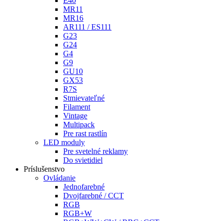
E40
MR11
MR16
AR111 / ES111
G23
G24
G4
G9
GU10
GX53
R7S
Stmievateľné
Filament
Vintage
Multipack
Pre rast rastlín
LED moduly
Pre svetelné reklamy
Do svietidiel
Príslušenstvo
Ovládanie
Jednofarebné
Dvojfarebné / CCT
RGB
RGB+W