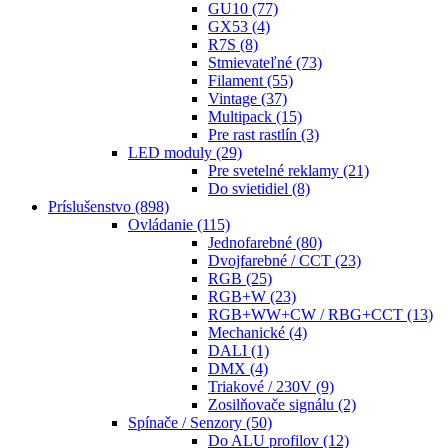
GU10
(77)
GX53
(4)
R7S
(8)
Stmievateľné
(73)
Filament
(55)
Vintage
(37)
Multipack
(15)
Pre rast rastlín
(3)
LED moduly
(29)
Pre svetelné reklamy
(21)
Do svietidiel
(8)
Príslušenstvo
(898)
Ovládanie
(115)
Jednofarebné
(80)
Dvojfarebné / CCT
(23)
RGB
(25)
RGB+W
(23)
RGB+WW+CW / RBG+CCT
(13)
Mechanické
(4)
DALI
(1)
DMX
(4)
Triakové / 230V
(9)
Zosilňovače signálu
(2)
Spínače / Senzory
(50)
Do ALU profilov
(12)