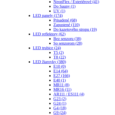
NeonFlex / Exteriérové
(41)
Do Sauny
(1)
UV
(1)
LED panely
(174)
Prisadené
(68)
Zapustené
(110)
Do kazetového stropu
(19)
LED reflektory
(62)
Bez senzoru
(38)
So senzorom
(28)
LED trubice
(24)
T5
(2)
T8
(22)
LED žiarovky
(380)
E10
(0)
E14
(64)
E27
(166)
E40
(1)
MR11
(8)
MR16
(11)
AR111 / ES111
(4)
G23
(2)
G24
(1)
G4
(18)
G9
(24)