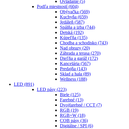
Ovládanie
(5)
Podľa miestností
(604)
Obývačka
(569)
Kuchyňa
(659)
Jedáleň
(587)
Spálňa a izba
(744)
Detská
(192)
Kúpeľňa
(135)
Chodba a schodisko
(743)
Nad obrazy
(20)
Záhrada a terasa
(270)
Dieľňa a garáž
(172)
Kancelária
(567)
Predajňa
(143)
Sklad a hala
(89)
Wellness
(188)
LED
(891)
LED pásy
(223)
Biele
(125)
Farebné
(13)
Dvojfarebné / CCT
(7)
RGB
(19)
RGB+W
(18)
COB pásy
(36)
Digitálne / SPI
(6)