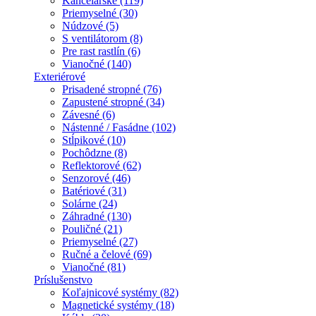
Kancelárske (119)
Priemyselné (30)
Núdzové (5)
S ventilátorom (8)
Pre rast rastlín (6)
Vianočné (140)
Exteriérové
Prisadené stropné (76)
Zapustené stropné (34)
Závesné (6)
Nástenné / Fasádne (102)
Stĺpikové (10)
Pochôdzne (8)
Reflektorové (62)
Senzorové (46)
Batériové (31)
Solárne (24)
Záhradné (130)
Pouličné (21)
Priemyselné (27)
Ručné a čelové (69)
Vianočné (81)
Príslušenstvo
Koľajnicové systémy (82)
Magnetické systémy (18)