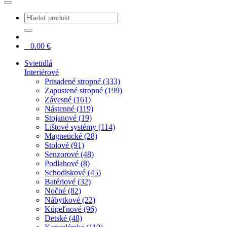
0
0.00
€
Svietidlá
Interiérové
Prisadené stropné (333)
Zapustené stropné (199)
Závesné (161)
Nástenné (119)
Stojanové (19)
Lištové systémy (114)
Magnetické (28)
Stolové (91)
Senzorové (48)
Podlahové (8)
Schodiskové (45)
Batériové (32)
Nočné (82)
Nábytkové (22)
Kúpeľnové (96)
Detské (48)