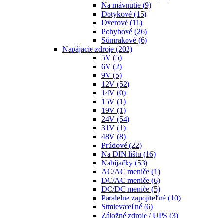
Na mávnutie
(9)
Dotykové
(15)
Dverové
(11)
Pohybové
(26)
Súmrakové
(6)
Napájacie zdroje
(202)
5V
(5)
6V
(2)
9V
(5)
12V
(52)
14V
(0)
15V
(1)
19V
(1)
24V
(54)
31V
(1)
48V
(8)
Prúdové
(22)
Na DIN lištu
(16)
Nabíjačky
(53)
AC/AC meniče
(1)
DC/AC meniče
(6)
DC/DC meniče
(5)
Paralelne zapojiteľné
(10)
Stmievateľné
(6)
Záložné zdroje / UPS
(3)