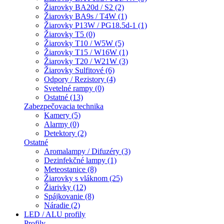
Žiarovky BA20d / S2 (2)
Žiarovky BA9s / T4W (1)
Žiarovky P13W / PG18.5d-1 (1)
Žiarovky T5 (0)
Žiarovky T10 / W5W (5)
Žiarovky T15 / W16W (1)
Žiarovky T20 / W21W (3)
Žiarovky Sulfitové (6)
Odpory / Rezistory (4)
Svetelné rampy (0)
Ostatné (13)
Zabezpečovacia technika
Kamery (5)
Alarmy (0)
Detektory (2)
Ostatné
Aromalampy / Difuzéry (3)
Dezinfekčné lampy (1)
Meteostanice (8)
Žiarovky s vláknom (25)
Žiarivky (12)
Spájkovanie (8)
Náradie (2)
LED / ALU profily
Profily