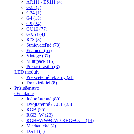
AR111 / ES111 (4)
G23 (2)
G24 (1)
G4 (18)
G9 (24)
GU10 (77)
GX53 (4)
R7S (8)
Stmievateľné (73)
Filament (55)
Vintage (37)
Multipack (15)
Pre rast rastlín (3)
LED moduly
Pre svetelné reklamy (21)
Do svietidiel (8)
Príslušenstvo
Ovládanie
Jednofarebné (80)
Dvojfarebné / CCT (23)
RGB (25)
RGB+W (23)
RGB+WW+CW / RBG+CCT (13)
Mechanické (4)
DALI (1)