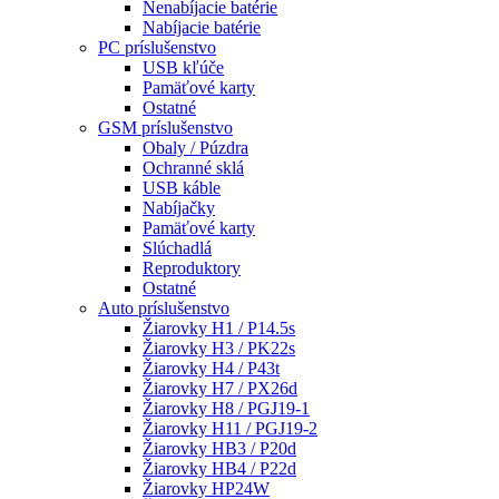
Nenabíjacie batérie
Nabíjacie batérie
PC príslušenstvo
USB kľúče
Pamäťové karty
Ostatné
GSM príslušenstvo
Obaly / Púzdra
Ochranné sklá
USB káble
Nabíjačky
Pamäťové karty
Slúchadlá
Reproduktory
Ostatné
Auto príslušenstvo
Žiarovky H1 / P14.5s
Žiarovky H3 / PK22s
Žiarovky H4 / P43t
Žiarovky H7 / PX26d
Žiarovky H8 / PGJ19-1
Žiarovky H11 / PGJ19-2
Žiarovky HB3 / P20d
Žiarovky HB4 / P22d
Žiarovky HP24W