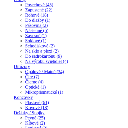
Povrchové (45)
Zapustené (22)
Rohové (18)
Do dlažby (1)
Pásovina (2)
Nástenné (5)
Závesné (1)
Soklové (1)
Schodiskové (2)
Na sklo a plexi (2)
Do sadrokartónu (9)
Na výrobu svietidiel (4)
Difúzory
Opálové / Matné (34)
Číre (7)
Čierne (4)
Optické (1)
Mikroprismatické (1)
Koncovky
Plastové (61)
Kovové (18)
Držiaky / Spojky
Pevné (25)
Kĺbové (2)