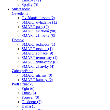
Lankové (2)
Spojky (5)
Smart home
Osvetlenie
Ovládanie hlasom (2)
SMART ovládanie (12)
SMART pásy (2)
SMART svietidlá (90)
SMART žiarovky (8)
Domov
SMART jednotky (1)
SMART prstene (1)
SMART spínače (9)
SMART termostaty (1)
SMART vybavenie (6)
SMART zásuvky (4)
Zabezpečenie
SMART alarmy (0)
SMART kamery (2)
Podľa značky
Eglo (6)
Emos (6)
Forever (0)
Gledopto (2)
Hama (1)