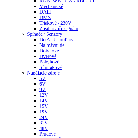
RGB+WW+CW / RBG+CCT
Mechanické
DALI
DMX
Triakové / 230V
Zosilňovače signálu
Spínače / Senzory
Do ALU profilov
Na mávnutie
Dotykové
Dverové
Pohybové
Súmrakové
Napájacie zdroje
5V
6V
9V
12V
14V
15V
19V
24V
31V
48V
Prúdové