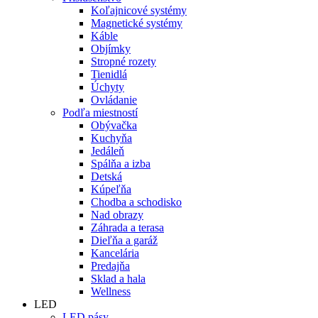
Koľajnicové systémy
Magnetické systémy
Káble
Objímky
Stropné rozety
Tienidlá
Úchyty
Ovládanie
Podľa miestností
Obývačka
Kuchyňa
Jedáleň
Spálňa a izba
Detská
Kúpeľňa
Chodba a schodisko
Nad obrazy
Záhrada a terasa
Dieľňa a garáž
Kancelária
Predajňa
Sklad a hala
Wellness
LED
LED pásy