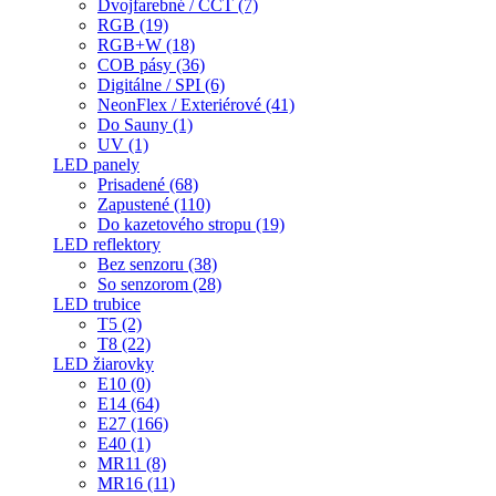
Dvojfarebné / CCT (7)
RGB (19)
RGB+W (18)
COB pásy (36)
Digitálne / SPI (6)
NeonFlex / Exteriérové (41)
Do Sauny (1)
UV (1)
LED panely
Prisadené (68)
Zapustené (110)
Do kazetového stropu (19)
LED reflektory
Bez senzoru (38)
So senzorom (28)
LED trubice
T5 (2)
T8 (22)
LED žiarovky
E10 (0)
E14 (64)
E27 (166)
E40 (1)
MR11 (8)
MR16 (11)