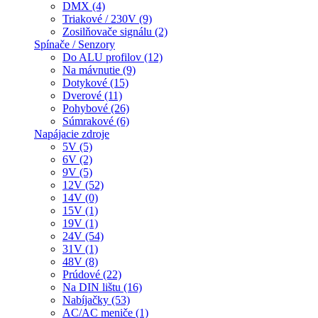
DMX (4)
Triakové / 230V (9)
Zosilňovače signálu (2)
Spínače / Senzory
Do ALU profilov (12)
Na mávnutie (9)
Dotykové (15)
Dverové (11)
Pohybové (26)
Súmrakové (6)
Napájacie zdroje
5V (5)
6V (2)
9V (5)
12V (52)
14V (0)
15V (1)
19V (1)
24V (54)
31V (1)
48V (8)
Prúdové (22)
Na DIN lištu (16)
Nabíjačky (53)
AC/AC meniče (1)