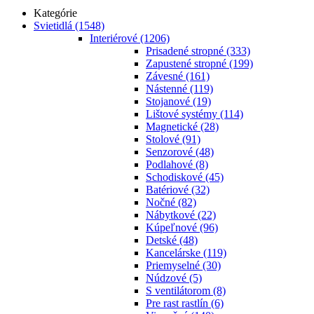
Kategórie
Svietidlá
(1548)
Interiérové
(1206)
Prisadené stropné
(333)
Zapustené stropné
(199)
Závesné
(161)
Nástenné
(119)
Stojanové
(19)
Lištové systémy
(114)
Magnetické
(28)
Stolové
(91)
Senzorové
(48)
Podlahové
(8)
Schodiskové
(45)
Batériové
(32)
Nočné
(82)
Nábytkové
(22)
Kúpeľnové
(96)
Detské
(48)
Kancelárske
(119)
Priemyselné
(30)
Núdzové
(5)
S ventilátorom
(8)
Pre rast rastlín
(6)