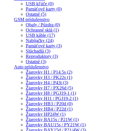
USB kľúče (0)
Pamäťové karty (0)
Ostatné (5)
GSM príslušenstvo
Obaly / Púzdra (0)
Ochranné sklá (1)
USB káble (17)
Nabíjačky (24)
Pamäťové karty (3)
Slúchadlá (3)
Reproduktory (3)
Ostatné (3)
Auto príslušenstvo
Žiarovky H1 / P14.5s (2)
Žiarovky H3 / PK22s (1)
Žiarovky H4 / P43t (3)
Žiarovky H7 / PX26d (5)
Žiarovky H8 / PGJ19-1 (1)
Žiarovky H11 / PGJ19-2 (1)
Žiarovky HB3 / P20d (0)
Žiarovky HB4 / P22d (1)
Žiarovky HP24W (1)
Žiarovky BA15s / P21W (1)
Žiarovky BAU15s / PY21W (1)
Žiarovky BAY15d / P21/4W (3)