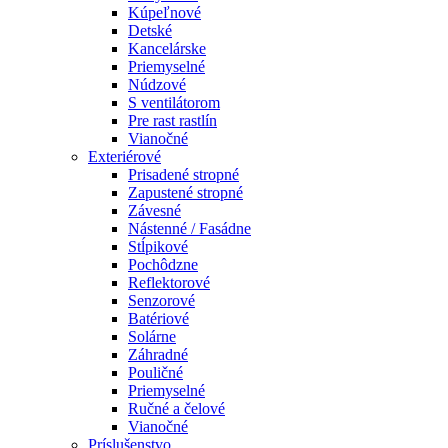
Kúpeľnové
Detské
Kancelárske
Priemyselné
Núdzové
S ventilátorom
Pre rast rastlín
Vianočné
Exteriérové
Prisadené stropné
Zapustené stropné
Závesné
Nástenné / Fasádne
Stĺpikové
Pochôdzne
Reflektorové
Senzorové
Batériové
Solárne
Záhradné
Pouličné
Priemyselné
Ručné a čelové
Vianočné
Príslušenstvo