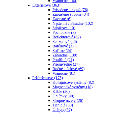
Vianočné
(140)
Exteriérové
(363)
Prisadené stropné
(76)
Zapustené stropné
(34)
Závesné
(6)
Nástenné / Fasádne
(102)
Stĺpikové
(10)
Pochôdzne
(8)
Reflektorové
(62)
Senzorové
(46)
Batériové
(31)
Solárne
(24)
Záhradné
(130)
Pouličné
(21)
Priemyselné
(27)
Ručné a čelové
(69)
Vianočné
(81)
Príslušenstvo
(175)
Koľajnicové systémy
(82)
Magnetické systémy
(18)
Káble
(20)
Objímky
(40)
Stropné rozety
(26)
Tienidlá
(30)
Úchyty
(57)