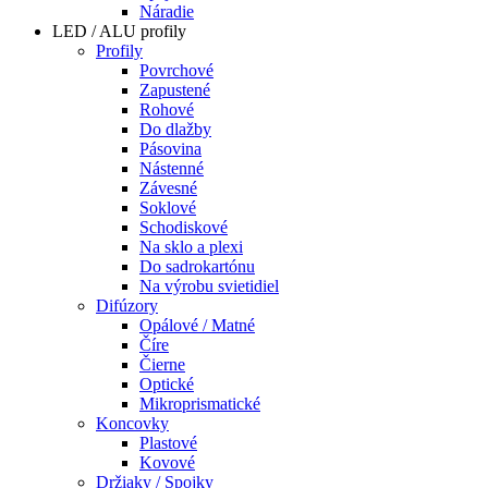
Náradie
LED / ALU profily
Profily
Povrchové
Zapustené
Rohové
Do dlažby
Pásovina
Nástenné
Závesné
Soklové
Schodiskové
Na sklo a plexi
Do sadrokartónu
Na výrobu svietidiel
Difúzory
Opálové / Matné
Číre
Čierne
Optické
Mikroprismatické
Koncovky
Plastové
Kovové
Držiaky / Spojky