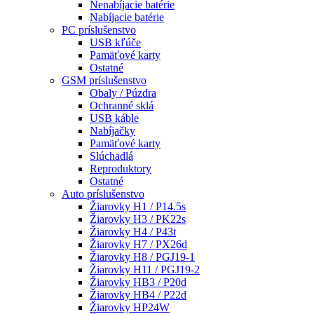
Nenabíjacie batérie
Nabíjacie batérie
PC príslušenstvo
USB kľúče
Pamäťové karty
Ostatné
GSM príslušenstvo
Obaly / Púzdra
Ochranné sklá
USB káble
Nabíjačky
Pamäťové karty
Slúchadlá
Reproduktory
Ostatné
Auto príslušenstvo
Žiarovky H1 / P14.5s
Žiarovky H3 / PK22s
Žiarovky H4 / P43t
Žiarovky H7 / PX26d
Žiarovky H8 / PGJ19-1
Žiarovky H11 / PGJ19-2
Žiarovky HB3 / P20d
Žiarovky HB4 / P22d
Žiarovky HP24W