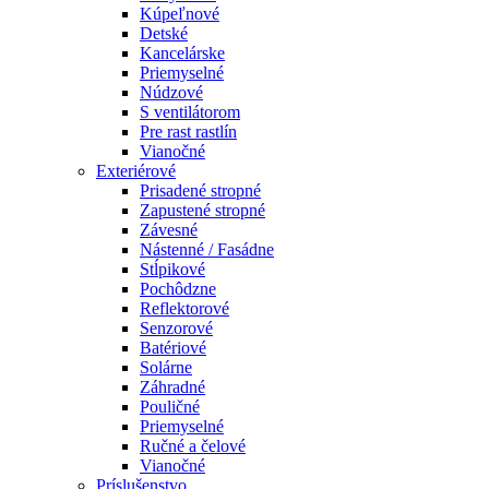
Kúpeľnové
Detské
Kancelárske
Priemyselné
Núdzové
S ventilátorom
Pre rast rastlín
Vianočné
Exteriérové
Prisadené stropné
Zapustené stropné
Závesné
Nástenné / Fasádne
Stĺpikové
Pochôdzne
Reflektorové
Senzorové
Batériové
Solárne
Záhradné
Pouličné
Priemyselné
Ručné a čelové
Vianočné
Príslušenstvo