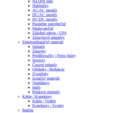
Na DIN lištu
Nabíjačky
AC/AC meniče
DC/AC meniče
DC/DC meniče
Paralelne zapojiteľné
Stmievateľné
Záložné zdroje / UPS
Zásuvkové adaptéry
Elektroinštalačný materiál
Spínače
Zásuvky
Predlžovačky / Flexo šnúry
Senzory
Časové spínače
Objímky / Redukcie
Zvončeky
Izolačný materiál
Ventilátory
Ističe
Prúdové chrániče
Káble / Konektory
Káble / Vodiče
Konektory / Svorky
Batérie