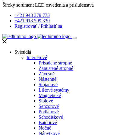
Široký sortiment LED osvetlenia a príslušenstva
+421 948 379 773
+421 918 599 330
Registrovať
/
Prihlásiť sa
Svietidlá
Interiérové
Prisadené stropné
Zapustené stropné
Závesné
Nástenné
Stojanové
Lištové systémy
Magnetické
Stolové
Senzorové
Podlahové
Schodiskové
Batériové
Nočné
Nábytkové