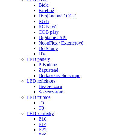
Biele
Farebné
Dvojfarebné / CCT
RGB
RGB+W
COB pásy
Digitálne / SPI
NeonFlex / Exteriérové
Do Sauny
UV
LED panely
Prisadené
Zapustené
Do kazetového stropu
LED reflektory
Bez senzoru
So senzorom
LED trubice
T5
T8
LED žiarovky
E10
E14
E27