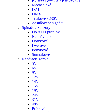
RGB+WW+CW / RBG+CCT
Mechanické
DALI
DMX
Triakové / 230V
Zosilňovače signálu
Spínače / Senzory
Do ALU profilov
Na mávnutie
Dotykové
Dverové
Pohybové
Súmrakové
Napájacie zdroje
5V
6V
9V
12V
14V
15V
19V
24V
31V
48V
Prúdové