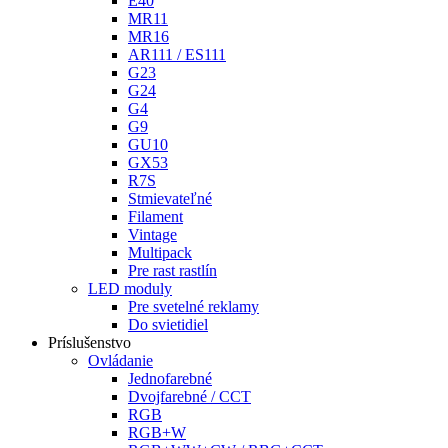
E40
MR11
MR16
AR111 / ES111
G23
G24
G4
G9
GU10
GX53
R7S
Stmievateľné
Filament
Vintage
Multipack
Pre rast rastlín
LED moduly
Pre svetelné reklamy
Do svietidiel
Príslušenstvo
Ovládanie
Jednofarebné
Dvojfarebné / CCT
RGB
RGB+W