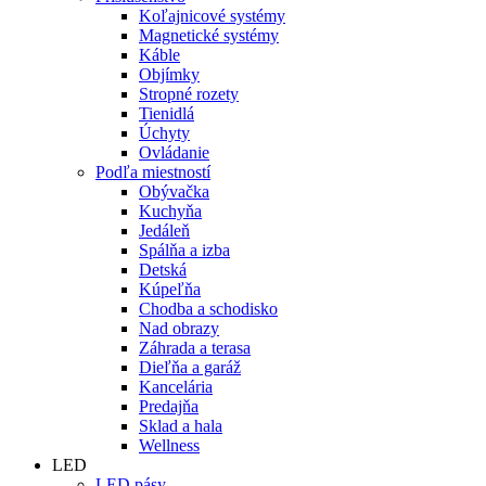
Koľajnicové systémy
Magnetické systémy
Káble
Objímky
Stropné rozety
Tienidlá
Úchyty
Ovládanie
Podľa miestností
Obývačka
Kuchyňa
Jedáleň
Spálňa a izba
Detská
Kúpeľňa
Chodba a schodisko
Nad obrazy
Záhrada a terasa
Dieľňa a garáž
Kancelária
Predajňa
Sklad a hala
Wellness
LED
LED pásy