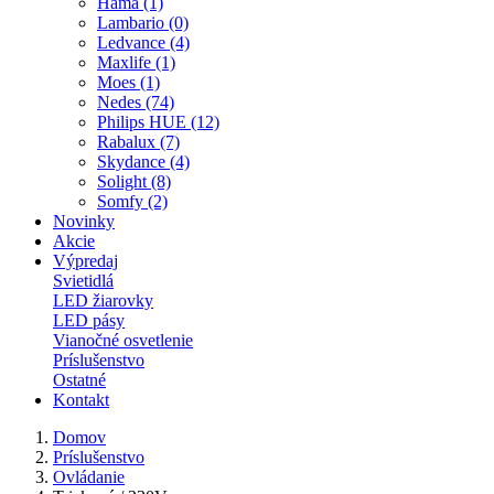
Hama (1)
Lambario (0)
Ledvance (4)
Maxlife (1)
Moes (1)
Nedes (74)
Philips HUE (12)
Rabalux (7)
Skydance (4)
Solight (8)
Somfy (2)
Novinky
Akcie
Výpredaj
Svietidlá
LED žiarovky
LED pásy
Vianočné osvetlenie
Príslušenstvo
Ostatné
Kontakt
Domov
Príslušenstvo
Ovládanie