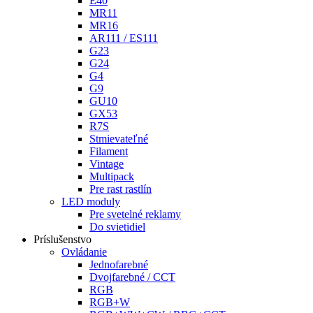
E40
MR11
MR16
AR111 / ES111
G23
G24
G4
G9
GU10
GX53
R7S
Stmievateľné
Filament
Vintage
Multipack
Pre rast rastlín
LED moduly
Pre svetelné reklamy
Do svietidiel
Príslušenstvo
Ovládanie
Jednofarebné
Dvojfarebné / CCT
RGB
RGB+W