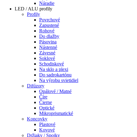
Náradie
LED / ALU profily
Profily
Povrchové
Zapustené
Rohové
Do dlažby
Pásovina
Nástenné
Závesné
Soklové
Schodiskové
Na sklo a plexi
Do sadrokartónu
Na výrobu svietidiel
Difúzory
Opálové / Matné
Číre
Čierne
Optické
Mikroprismatické
Koncovky
Plastové
Kovové
Držiaky / Spojky