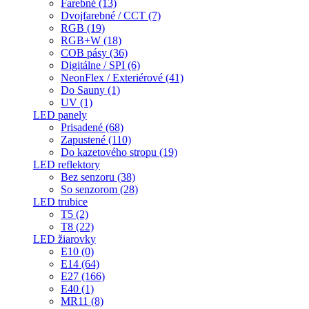
Farebné (13)
Dvojfarebné / CCT (7)
RGB (19)
RGB+W (18)
COB pásy (36)
Digitálne / SPI (6)
NeonFlex / Exteriérové (41)
Do Sauny (1)
UV (1)
LED panely
Prisadené (68)
Zapustené (110)
Do kazetového stropu (19)
LED reflektory
Bez senzoru (38)
So senzorom (28)
LED trubice
T5 (2)
T8 (22)
LED žiarovky
E10 (0)
E14 (64)
E27 (166)
E40 (1)
MR11 (8)