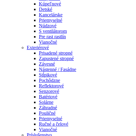
Kúpeľnové
Detské
Kancelárske
Priemyselné
Núdzové
S ventilátorom
Pre rast rastlín
Vianočné
Exteriérové
Prisadené stropné
Zapustené stropné
Závesné
Nástenné / Fasádne
Stĺpikové
Pochôdzne
Reflektorové
Senzorové
Batériové
Solárne
Záhradné
Pouličné
Priemyselné
Ručné a čelové
Vianočné
Príslušenstvo