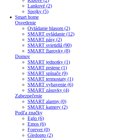
Kĺbové (2)
Lankové (2)
Spojky (5)
Smart home
Osvetlenie
Ovládanie hlasom (2)
SMART ovládanie (12)
SMART pásy (2)
SMART svietidlá (90)
SMART žiarovky (8)
Domov
SMART jednotky (1)
SMART prstene (1)
SMART spínače (9)
SMART termostaty (1)
SMART vybavenie (6)
SMART zásuvky (4)
Zabezpečenie
SMART alarmy (0)
SMART kamery (2)
Podľa značky
Eglo (6)
Emos (6)
Forever (0)
Gledopto (2)