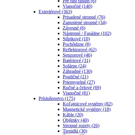
Pre rast rastlín
(6)
Vianočné
(140)
Exteriérové
(363)
Prisadené stropné
(76)
Zapustené stropné
(34)
Závesné
(6)
Nástenné / Fasádne
(102)
Stĺpikové
(10)
Pochôdzne
(8)
Reflektorové
(62)
Senzorové
(46)
Batériové
(31)
Solárne
(24)
Záhradné
(130)
Pouličné
(21)
Priemyselné
(27)
Ručné a čelové
(69)
Vianočné
(81)
Príslušenstvo
(175)
Koľajnicové systémy
(82)
Magnetické systémy
(18)
Káble
(20)
Objímky
(40)
Stropné rozety
(26)
Tienidlá
(30)