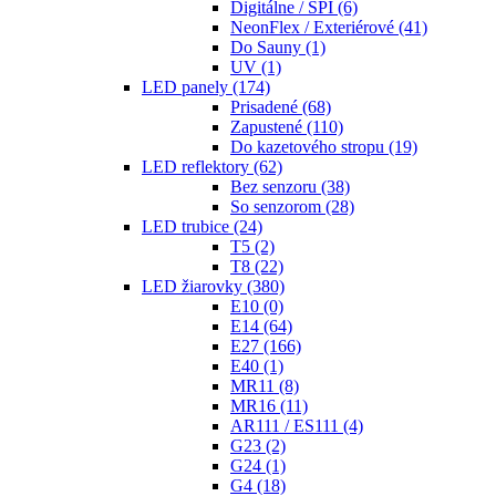
Digitálne / SPI
(6)
NeonFlex / Exteriérové
(41)
Do Sauny
(1)
UV
(1)
LED panely
(174)
Prisadené
(68)
Zapustené
(110)
Do kazetového stropu
(19)
LED reflektory
(62)
Bez senzoru
(38)
So senzorom
(28)
LED trubice
(24)
T5
(2)
T8
(22)
LED žiarovky
(380)
E10
(0)
E14
(64)
E27
(166)
E40
(1)
MR11
(8)
MR16
(11)
AR111 / ES111
(4)
G23
(2)
G24
(1)
G4
(18)