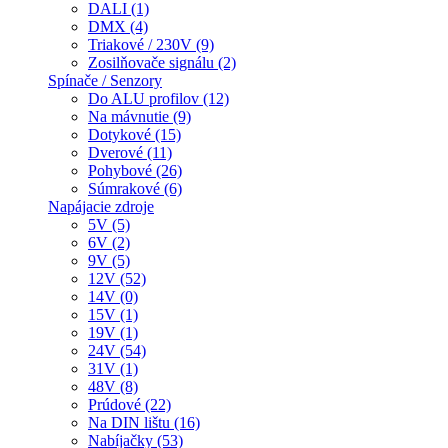
DALI (1)
DMX (4)
Triakové / 230V (9)
Zosilňovače signálu (2)
Spínače / Senzory
Do ALU profilov (12)
Na mávnutie (9)
Dotykové (15)
Dverové (11)
Pohybové (26)
Súmrakové (6)
Napájacie zdroje
5V (5)
6V (2)
9V (5)
12V (52)
14V (0)
15V (1)
19V (1)
24V (54)
31V (1)
48V (8)
Prúdové (22)
Na DIN lištu (16)
Nabíjačky (53)