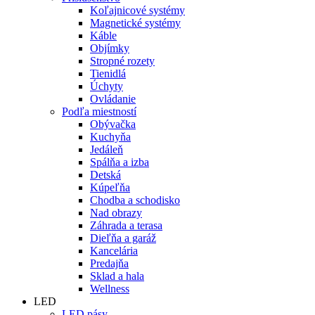
Koľajnicové systémy
Magnetické systémy
Káble
Objímky
Stropné rozety
Tienidlá
Úchyty
Ovládanie
Podľa miestností
Obývačka
Kuchyňa
Jedáleň
Spálňa a izba
Detská
Kúpeľňa
Chodba a schodisko
Nad obrazy
Záhrada a terasa
Dieľňa a garáž
Kancelária
Predajňa
Sklad a hala
Wellness
LED
LED pásy