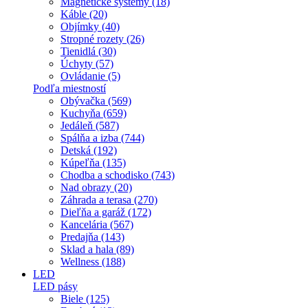
Magnetické systémy (18)
Káble (20)
Objímky (40)
Stropné rozety (26)
Tienidlá (30)
Úchyty (57)
Ovládanie (5)
Podľa miestností
Obývačka (569)
Kuchyňa (659)
Jedáleň (587)
Spálňa a izba (744)
Detská (192)
Kúpeľňa (135)
Chodba a schodisko (743)
Nad obrazy (20)
Záhrada a terasa (270)
Dieľňa a garáž (172)
Kancelária (567)
Predajňa (143)
Sklad a hala (89)
Wellness (188)
LED
LED pásy
Biele (125)