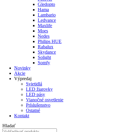
Gledopto
Hama
Lambario
Ledvance
Maxlife
Moes
Nedes
Philips HUE
Rabalux
Skydance
Solight
Somfy
Novinky
Akcie
Výpredaj
Svietidlá
LED žiarovky
LED pásy
Vianočné osvetlenie
Príslušenstvo
Ostatné
Kontakt
Hladať