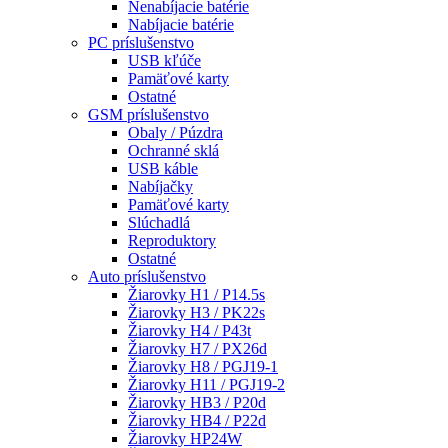
Nenabíjacie batérie
Nabíjacie batérie
PC príslušenstvo
USB kľúče
Pamäťové karty
Ostatné
GSM príslušenstvo
Obaly / Púzdra
Ochranné sklá
USB káble
Nabíjačky
Pamäťové karty
Slúchadlá
Reproduktory
Ostatné
Auto príslušenstvo
Žiarovky H1 / P14.5s
Žiarovky H3 / PK22s
Žiarovky H4 / P43t
Žiarovky H7 / PX26d
Žiarovky H8 / PGJ19-1
Žiarovky H11 / PGJ19-2
Žiarovky HB3 / P20d
Žiarovky HB4 / P22d
Žiarovky HP24W