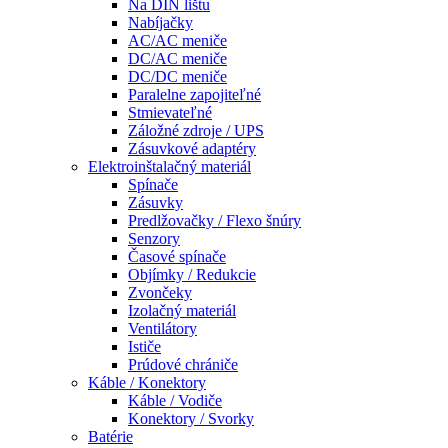
Na DIN lištu
Nabíjačky
AC/AC meniče
DC/AC meniče
DC/DC meniče
Paralelne zapojiteľné
Stmievateľné
Záložné zdroje / UPS
Zásuvkové adaptéry
Elektroinštalačný materiál
Spínače
Zásuvky
Predlžovačky / Flexo šnúry
Senzory
Časové spínače
Objímky / Redukcie
Zvončeky
Izolačný materiál
Ventilátory
Ističe
Prúdové chrániče
Káble / Konektory
Káble / Vodiče
Konektory / Svorky
Batérie