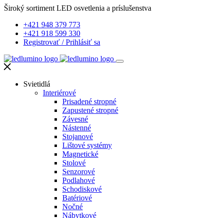
Široký sortiment LED osvetlenia a príslušenstva
+421 948 379 773
+421 918 599 330
Registrovať
/
Prihlásiť sa
Svietidlá
Interiérové
Prisadené stropné
Zapustené stropné
Závesné
Nástenné
Stojanové
Lištové systémy
Magnetické
Stolové
Senzorové
Podlahové
Schodiskové
Batériové
Nočné
Nábytkové