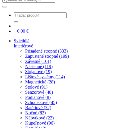
0
0.00
€
Svietidlá
Interiérové
Prisadené stropné (333)
Zapustené stropné (199)
Závesné (161)
Nástenné (119)
Stojanové (19)
Lištové systémy (114)
Magnetické (28)
Stolové (91)
Senzorové (48)
Podlahové (8)
Schodiskové (45)
Batériové (32)
Nočné (82)
Nábytkové (22)
Kúpeľnové (96)