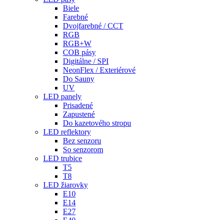
Biele
Farebné
Dvojfarebné / CCT
RGB
RGB+W
COB pásy
Digitálne / SPI
NeonFlex / Exteriérové
Do Sauny
UV
LED panely
Prisadené
Zapustené
Do kazetového stropu
LED reflektory
Bez senzoru
So senzorom
LED trubice
T5
T8
LED žiarovky
E10
E14
E27