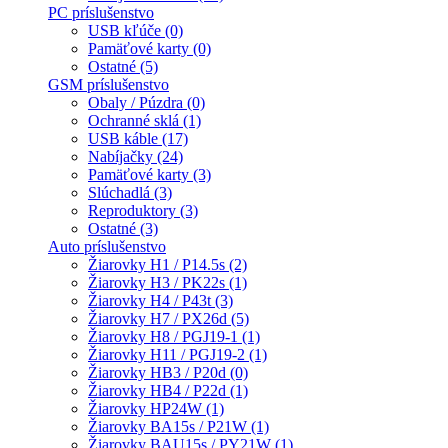
PC príslušenstvo
USB kľúče (0)
Pamäťové karty (0)
Ostatné (5)
GSM príslušenstvo
Obaly / Púzdra (0)
Ochranné sklá (1)
USB káble (17)
Nabíjačky (24)
Pamäťové karty (3)
Slúchadlá (3)
Reproduktory (3)
Ostatné (3)
Auto príslušenstvo
Žiarovky H1 / P14.5s (2)
Žiarovky H3 / PK22s (1)
Žiarovky H4 / P43t (3)
Žiarovky H7 / PX26d (5)
Žiarovky H8 / PGJ19-1 (1)
Žiarovky H11 / PGJ19-2 (1)
Žiarovky HB3 / P20d (0)
Žiarovky HB4 / P22d (1)
Žiarovky HP24W (1)
Žiarovky BA15s / P21W (1)
Žiarovky BAU15s / PY21W (1)