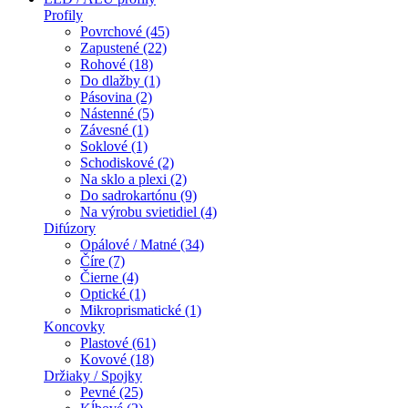
Profily
Povrchové (45)
Zapustené (22)
Rohové (18)
Do dlažby (1)
Pásovina (2)
Nástenné (5)
Závesné (1)
Soklové (1)
Schodiskové (2)
Na sklo a plexi (2)
Do sadrokartónu (9)
Na výrobu svietidiel (4)
Difúzory
Opálové / Matné (34)
Číre (7)
Čierne (4)
Optické (1)
Mikroprismatické (1)
Koncovky
Plastové (61)
Kovové (18)
Držiaky / Spojky
Pevné (25)