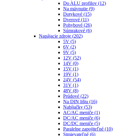
Do ALU profilov
(12)
Na mávnutie
(9)
Dotykové
(15)
Dverové
(11)
Pohybové
(26)
Súmrakové
(6)
Napájacie zdroje
(202)
5V
(5)
6V
(2)
9V
(5)
12V
(52)
14V
(0)
15V
(1)
19V
(1)
24V
(54)
31V
(1)
48V
(8)
Prúdové
(22)
Na DIN lištu
(16)
Nabíjačky
(53)
AC/AC meniče
(1)
DC/AC meniče
(6)
DC/DC meniče
(5)
Paralelne zapojiteľné
(10)
Stmievateľné
(6)