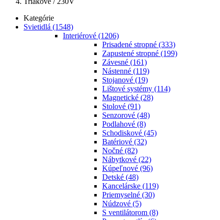
Triakové / 230V
Kategórie
Svietidlá
(1548)
Interiérové
(1206)
Prisadené stropné
(333)
Zapustené stropné
(199)
Závesné
(161)
Nástenné
(119)
Stojanové
(19)
Lištové systémy
(114)
Magnetické
(28)
Stolové
(91)
Senzorové
(48)
Podlahové
(8)
Schodiskové
(45)
Batériové
(32)
Nočné
(82)
Nábytkové
(22)
Kúpeľnové
(96)
Detské
(48)
Kancelárske
(119)
Priemyselné
(30)
Núdzové
(5)
S ventilátorom
(8)