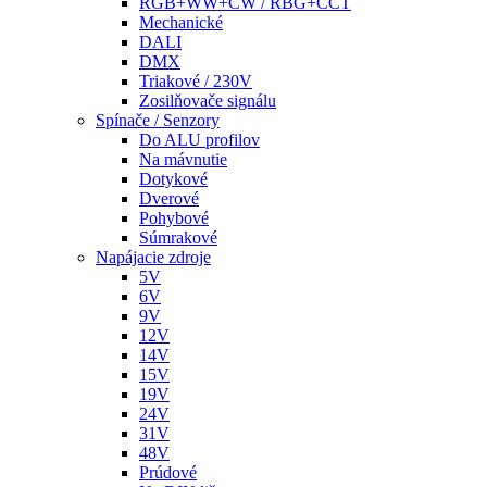
RGB+WW+CW / RBG+CCT
Mechanické
DALI
DMX
Triakové / 230V
Zosilňovače signálu
Spínače / Senzory
Do ALU profilov
Na mávnutie
Dotykové
Dverové
Pohybové
Súmrakové
Napájacie zdroje
5V
6V
9V
12V
14V
15V
19V
24V
31V
48V
Prúdové