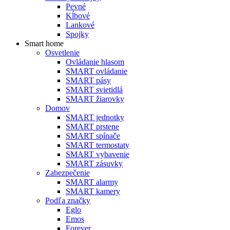
Pevné
Kĺbové
Lankové
Spojky
Smart home
Osvetlenie
Ovládanie hlasom
SMART ovládanie
SMART pásy
SMART svietidlá
SMART žiarovky
Domov
SMART jednotky
SMART prstene
SMART spínače
SMART termostaty
SMART vybavenie
SMART zásuvky
Zabezpečenie
SMART alarmy
SMART kamery
Podľa značky
Eglo
Emos
Forever