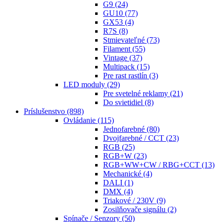
G9
(24)
GU10
(77)
GX53
(4)
R7S
(8)
Stmievateľné
(73)
Filament
(55)
Vintage
(37)
Multipack
(15)
Pre rast rastlín
(3)
LED moduly
(29)
Pre svetelné reklamy
(21)
Do svietidiel
(8)
Príslušenstvo
(898)
Ovládanie
(115)
Jednofarebné
(80)
Dvojfarebné / CCT
(23)
RGB
(25)
RGB+W
(23)
RGB+WW+CW / RBG+CCT
(13)
Mechanické
(4)
DALI
(1)
DMX
(4)
Triakové / 230V
(9)
Zosilňovače signálu
(2)
Spínače / Senzory
(50)