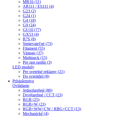
MR16 (11)
AR111 / ES111 (4)
G23 (2)
G24 (1)
G4 (18)
G9 (24)
GU10 (77)
GX53 (4)
R7S (8)
Stmievateľné (73)
Filament (55)
Vintage (37)
Multipack (15)
Pre rast rastlín (3)
LED moduly
Pre svetelné reklamy (21)
Do svietidiel (8)
Príslušenstvo
Ovládanie
Jednofarebné (80)
Dvojfarebné / CCT (23)
RGB (25)
RGB+W (23)
RGB+WW+CW / RBG+CCT (13)
Mechanické (4)