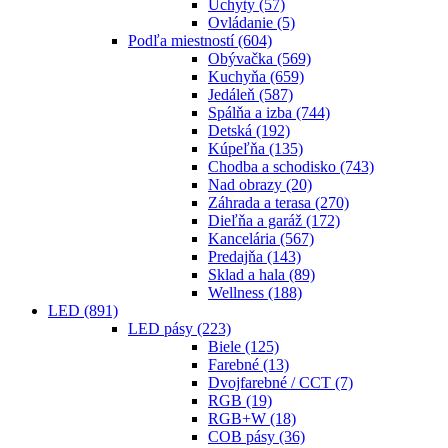
Úchyty
(57)
Ovládanie
(5)
Podľa miestností
(604)
Obývačka
(569)
Kuchyňa
(659)
Jedáleň
(587)
Spálňa a izba
(744)
Detská
(192)
Kúpeľňa
(135)
Chodba a schodisko
(743)
Nad obrazy
(20)
Záhrada a terasa
(270)
Dieľňa a garáž
(172)
Kancelária
(567)
Predajňa
(143)
Sklad a hala
(89)
Wellness
(188)
LED
(891)
LED pásy
(223)
Biele
(125)
Farebné
(13)
Dvojfarebné / CCT
(7)
RGB
(19)
RGB+W
(18)
COB pásy
(36)