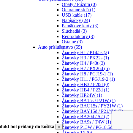
Obaly / Púzdra
(0)
Ochranné sklá
(1)
USB káble
(17)
Nabíjačky
(24)
Pamäťové karty
(3)
Slúchadlá
(3)
Reproduktory
(3)
Ostatné
(3)
Auto príslušenstvo
(55)
Žiarovky H1 / P14.5s
(2)
Žiarovky H3 / PK22s
(1)
Žiarovky H4 / P43t
(3)
Žiarovky H7 / PX26d
(5)
Žiarovky H8 / PGJ19-1
(1)
Žiarovky H11 / PGJ19-2
(1)
Žiarovky HB3 / P20d
(0)
Žiarovky HB4 / P22d
(1)
Žiarovky HP24W
(1)
Žiarovky BA15s / P21W
(1)
Žiarovky BAU15s / PY21W
(1)
Žiarovky BAY15d / P21/4W
(3)
Žiarovky BA20d / S2
(2)
Žiarovky BA9s / T4W
(1)
dukt bol pridaný do košíka
×
Žiarovky P13W / PG18.5d-1
(1)
Žiarovky T5
(0)