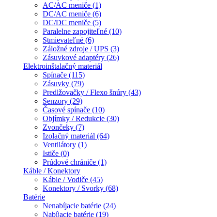
AC/AC meniče (1)
DC/AC meniče (6)
DC/DC meniče (5)
Paralelne zapojiteľné (10)
Stmievateľné (6)
Záložné zdroje / UPS (3)
Zásuvkové adaptéry (26)
Elektroinštalačný materiál
Spínače (115)
Zásuvky (79)
Predlžovačky / Flexo šnúry (43)
Senzory (29)
Časové spínače (10)
Objímky / Redukcie (30)
Zvončeky (7)
Izolačný materiál (64)
Ventilátory (1)
Ističe (0)
Prúdové chrániče (1)
Káble / Konektory
Káble / Vodiče (45)
Konektory / Svorky (68)
Batérie
Nenabíjacie batérie (24)
Nabíjacie batérie (19)