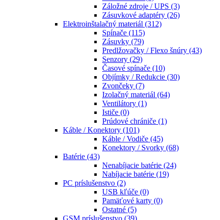
Záložné zdroje / UPS
(3)
Zásuvkové adaptéry
(26)
Elektroinštalačný materiál
(312)
Spínače
(115)
Zásuvky
(79)
Predlžovačky / Flexo šnúry
(43)
Senzory
(29)
Časové spínače
(10)
Objímky / Redukcie
(30)
Zvončeky
(7)
Izolačný materiál
(64)
Ventilátory
(1)
Ističe
(0)
Prúdové chrániče
(1)
Káble / Konektory
(101)
Káble / Vodiče
(45)
Konektory / Svorky
(68)
Batérie
(43)
Nenabíjacie batérie
(24)
Nabíjacie batérie
(19)
PC príslušenstvo
(2)
USB kľúče
(0)
Pamäťové karty
(0)
Ostatné
(5)
GSM príslušenstvo
(39)