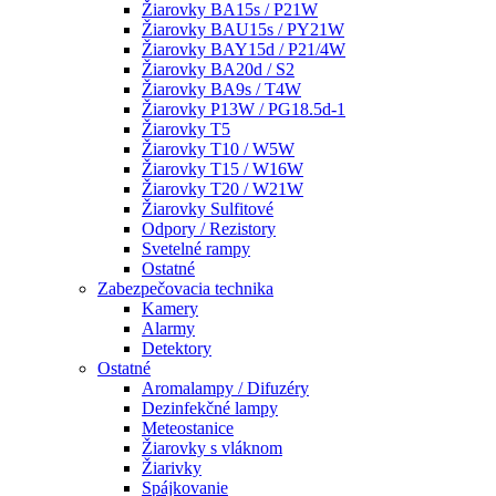
Žiarovky BA15s / P21W
Žiarovky BAU15s / PY21W
Žiarovky BAY15d / P21/4W
Žiarovky BA20d / S2
Žiarovky BA9s / T4W
Žiarovky P13W / PG18.5d-1
Žiarovky T5
Žiarovky T10 / W5W
Žiarovky T15 / W16W
Žiarovky T20 / W21W
Žiarovky Sulfitové
Odpory / Rezistory
Svetelné rampy
Ostatné
Zabezpečovacia technika
Kamery
Alarmy
Detektory
Ostatné
Aromalampy / Difuzéry
Dezinfekčné lampy
Meteostanice
Žiarovky s vláknom
Žiarivky
Spájkovanie