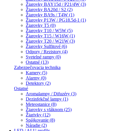
Žiarovky BAY15d / P21/4W (3)
Žiarovky BA20d / S2 (2)
Žiarovky BA9s / T4W (1)
Žiarovky P13W / PG18.5d-1 (1)
Žiarovky T5 (0)
Žiarovky T10 / W5W (5)
Žiarovky T15 / W16W (1)
Žiarovky T20 / W21W (3)
Žiarovky Sulfitové (6)
Odpory / Rezistory (4)
Svetelné rampy (0)
Ostatné (13)
Zabezpečovacia technika
Kamery (5)
Alarmy (0)
Detektory (2)
Ostatné
Aromalampy / Difuzéry (3)
Dezinfekčné lampy (1)
Meteostanice (8)
Žiarovky s vláknom (25)
Žiarivky (12)
Spájkovanie (8)
Náradie (2)
LED / ALU profily