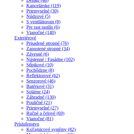
Detské (48)
Kancelárske (119)
Priemyselné (30)
Núdzové (5)
S ventilátorom (8)
Pre rast rastlín (6)
Vianočné (140)
Exteriérové
Prisadené stropné (76)
Zapustené stropné (34)
Závesné (6)
Nástenné / Fasádne (102)
Stĺpikové (10)
Pochôdzne (8)
Reflektorové (62)
Senzorové (46)
Batériové (31)
Solárne (24)
Záhradné (130)
Pouličné (21)
Priemyselné (27)
Ručné a čelové (69)
Vianočné (81)
Príslušenstvo
Koľajnicové systémy (82)