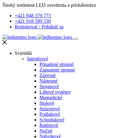
Široký sortiment LED osvetlenia a príslušenstva
+421 948 379 773
+421 918 599 330
Registrovať
/
Prihlásiť sa
Svietidlá
Interiérové
Prisadené stropné
Zapustené stropné
Závesné
Nástenné
Stojanové
Lištové systémy
Magnetické
Stolové
Senzorové
Podlahové
Schodiskové
Batériové
Nočné
Nábytkové