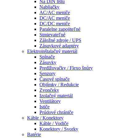
Na DIN lištu
Nabíjačky
AC/AC meniče
DC/AC meniče
DC/DC meniče
Paralelne zapojiteľné
Stmievateľné
Záložné zdroje / UPS
Zásuvkové adaptéry
Elektroinštalačný materiál
Spínače
Zásuvky
Predlžovačky / Flexo šnúry
Senzory
Časové spínače
Objímky / Redukcie
Zvončeky
Izolačný materiál
Ventilátory
Ističe
Prúdové chrániče
Káble / Konektory
Káble / Vodiče
Konektory / Svorky
Batérie