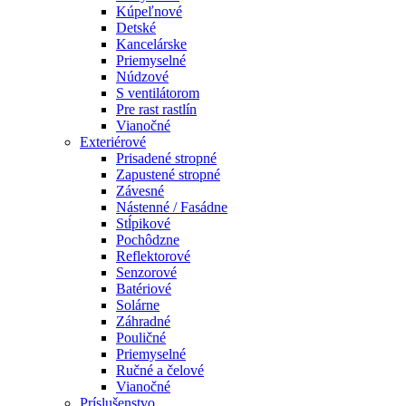
Kúpeľnové
Detské
Kancelárske
Priemyselné
Núdzové
S ventilátorom
Pre rast rastlín
Vianočné
Exteriérové
Prisadené stropné
Zapustené stropné
Závesné
Nástenné / Fasádne
Stĺpikové
Pochôdzne
Reflektorové
Senzorové
Batériové
Solárne
Záhradné
Pouličné
Priemyselné
Ručné a čelové
Vianočné
Príslušenstvo