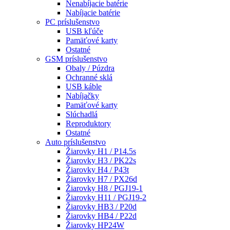
Nenabíjacie batérie
Nabíjacie batérie
PC príslušenstvo
USB kľúče
Pamäťové karty
Ostatné
GSM príslušenstvo
Obaly / Púzdra
Ochranné sklá
USB káble
Nabíjačky
Pamäťové karty
Slúchadlá
Reproduktory
Ostatné
Auto príslušenstvo
Žiarovky H1 / P14.5s
Žiarovky H3 / PK22s
Žiarovky H4 / P43t
Žiarovky H7 / PX26d
Žiarovky H8 / PGJ19-1
Žiarovky H11 / PGJ19-2
Žiarovky HB3 / P20d
Žiarovky HB4 / P22d
Žiarovky HP24W