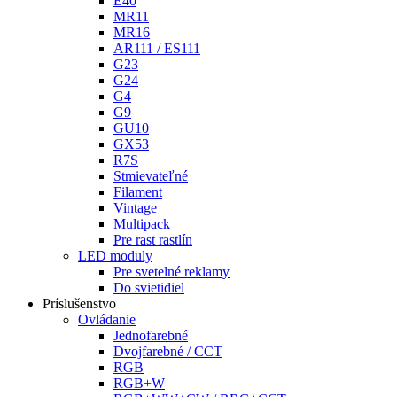
E40
MR11
MR16
AR111 / ES111
G23
G24
G4
G9
GU10
GX53
R7S
Stmievateľné
Filament
Vintage
Multipack
Pre rast rastlín
LED moduly
Pre svetelné reklamy
Do svietidiel
Príslušenstvo
Ovládanie
Jednofarebné
Dvojfarebné / CCT
RGB
RGB+W