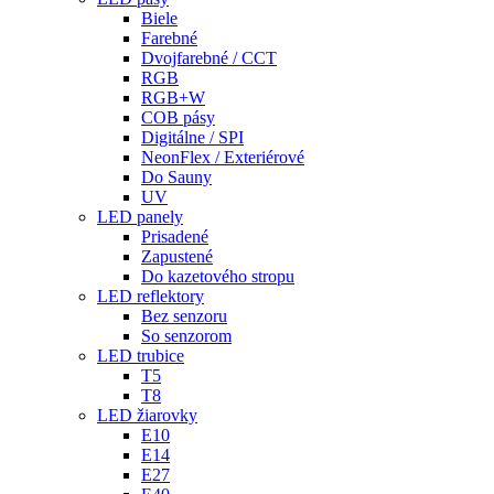
Biele
Farebné
Dvojfarebné / CCT
RGB
RGB+W
COB pásy
Digitálne / SPI
NeonFlex / Exteriérové
Do Sauny
UV
LED panely
Prisadené
Zapustené
Do kazetového stropu
LED reflektory
Bez senzoru
So senzorom
LED trubice
T5
T8
LED žiarovky
E10
E14
E27