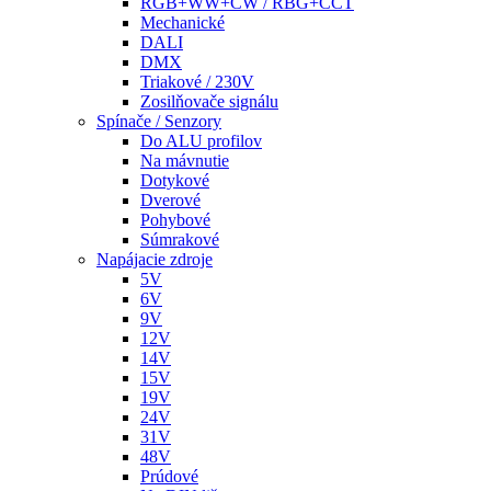
RGB+WW+CW / RBG+CCT
Mechanické
DALI
DMX
Triakové / 230V
Zosilňovače signálu
Spínače / Senzory
Do ALU profilov
Na mávnutie
Dotykové
Dverové
Pohybové
Súmrakové
Napájacie zdroje
5V
6V
9V
12V
14V
15V
19V
24V
31V
48V
Prúdové