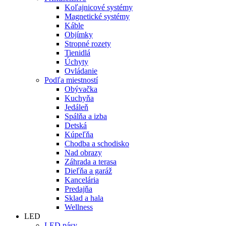
Koľajnicové systémy
Magnetické systémy
Káble
Objímky
Stropné rozety
Tienidlá
Úchyty
Ovládanie
Podľa miestností
Obývačka
Kuchyňa
Jedáleň
Spálňa a izba
Detská
Kúpeľňa
Chodba a schodisko
Nad obrazy
Záhrada a terasa
Dieľňa a garáž
Kancelária
Predajňa
Sklad a hala
Wellness
LED
LED pásy