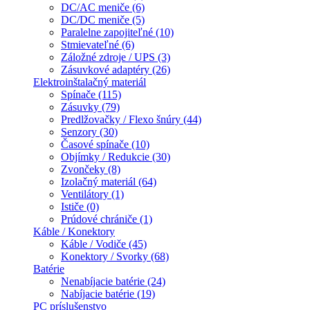
DC/AC meniče (6)
DC/DC meniče (5)
Paralelne zapojiteľné (10)
Stmievateľné (6)
Záložné zdroje / UPS (3)
Zásuvkové adaptéry (26)
Elektroinštalačný materiál
Spínače (115)
Zásuvky (79)
Predlžovačky / Flexo šnúry (44)
Senzory (30)
Časové spínače (10)
Objímky / Redukcie (30)
Zvončeky (8)
Izolačný materiál (64)
Ventilátory (1)
Ističe (0)
Prúdové chrániče (1)
Káble / Konektory
Káble / Vodiče (45)
Konektory / Svorky (68)
Batérie
Nenabíjacie batérie (24)
Nabíjacie batérie (19)
PC príslušenstvo