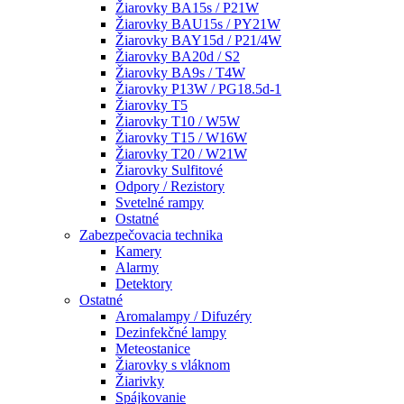
Žiarovky BA15s / P21W
Žiarovky BAU15s / PY21W
Žiarovky BAY15d / P21/4W
Žiarovky BA20d / S2
Žiarovky BA9s / T4W
Žiarovky P13W / PG18.5d-1
Žiarovky T5
Žiarovky T10 / W5W
Žiarovky T15 / W16W
Žiarovky T20 / W21W
Žiarovky Sulfitové
Odpory / Rezistory
Svetelné rampy
Ostatné
Zabezpečovacia technika
Kamery
Alarmy
Detektory
Ostatné
Aromalampy / Difuzéry
Dezinfekčné lampy
Meteostanice
Žiarovky s vláknom
Žiarivky
Spájkovanie