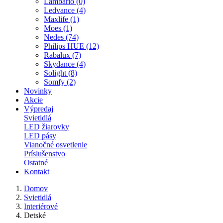
Lambario (0)
Ledvance (4)
Maxlife (1)
Moes (1)
Nedes (74)
Philips HUE (12)
Rabalux (7)
Skydance (4)
Solight (8)
Somfy (2)
Novinky
Akcie
Výpredaj
Svietidlá
LED žiarovky
LED pásy
Vianočné osvetlenie
Príslušenstvo
Ostatné
Kontakt
Domov
Svietidlá
Interiérové
Detské