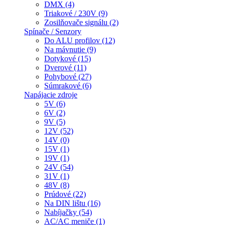
DMX (4)
Triakové / 230V (9)
Zosilňovače signálu (2)
Spínače / Senzory
Do ALU profilov (12)
Na mávnutie (9)
Dotykové (15)
Dverové (11)
Pohybové (27)
Súmrakové (6)
Napájacie zdroje
5V (6)
6V (2)
9V (5)
12V (52)
14V (0)
15V (1)
19V (1)
24V (54)
31V (1)
48V (8)
Prúdové (22)
Na DIN lištu (16)
Nabíjačky (54)
AC/AC meniče (1)