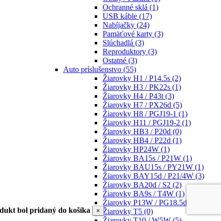
Ochranné sklá
(1)
USB káble
(17)
Nabíjačky
(24)
Pamäťové karty
(3)
Slúchadlá
(3)
Reproduktory
(3)
Ostatné
(3)
Auto príslušenstvo
(55)
Žiarovky H1 / P14.5s
(2)
Žiarovky H3 / PK22s
(1)
Žiarovky H4 / P43t
(3)
Žiarovky H7 / PX26d
(5)
Žiarovky H8 / PGJ19-1
(1)
Žiarovky H11 / PGJ19-2
(1)
Žiarovky HB3 / P20d
(0)
Žiarovky HB4 / P22d
(1)
Žiarovky HP24W
(1)
Žiarovky BA15s / P21W
(1)
Žiarovky BAU15s / PY21W
(1)
Žiarovky BAY15d / P21/4W
(3)
Žiarovky BA20d / S2
(2)
Žiarovky BA9s / T4W
(1)
Žiarovky P13W / PG18.5d-1
(1)
dukt bol pridaný do košíka
×
Žiarovky T5
(0)
Žiarovky T10 / W5W
(5)