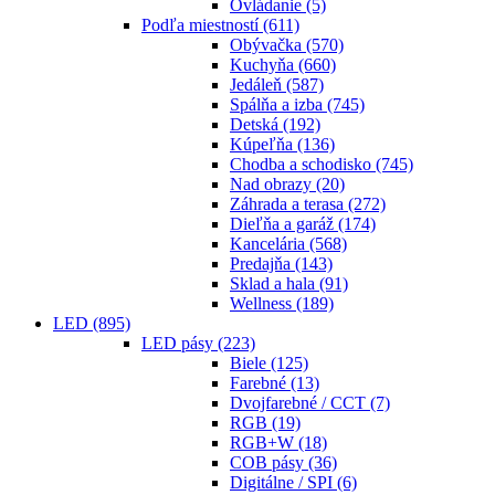
Ovládanie
(5)
Podľa miestností
(611)
Obývačka
(570)
Kuchyňa
(660)
Jedáleň
(587)
Spálňa a izba
(745)
Detská
(192)
Kúpeľňa
(136)
Chodba a schodisko
(745)
Nad obrazy
(20)
Záhrada a terasa
(272)
Dieľňa a garáž
(174)
Kancelária
(568)
Predajňa
(143)
Sklad a hala
(91)
Wellness
(189)
LED
(895)
LED pásy
(223)
Biele
(125)
Farebné
(13)
Dvojfarebné / CCT
(7)
RGB
(19)
RGB+W
(18)
COB pásy
(36)
Digitálne / SPI
(6)