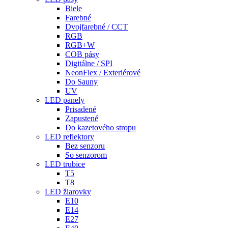
Biele
Farebné
Dvojfarebné / CCT
RGB
RGB+W
COB pásy
Digitálne / SPI
NeonFlex / Exteriérové
Do Sauny
UV
LED panely
Prisadené
Zapustené
Do kazetového stropu
LED reflektory
Bez senzoru
So senzorom
LED trubice
T5
T8
LED žiarovky
E10
E14
E27