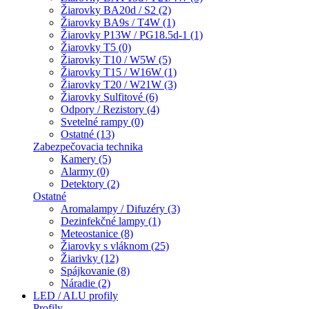
Žiarovky BA20d / S2 (2)
Žiarovky BA9s / T4W (1)
Žiarovky P13W / PG18.5d-1 (1)
Žiarovky T5 (0)
Žiarovky T10 / W5W (5)
Žiarovky T15 / W16W (1)
Žiarovky T20 / W21W (3)
Žiarovky Sulfitové (6)
Odpory / Rezistory (4)
Svetelné rampy (0)
Ostatné (13)
Zabezpečovacia technika
Kamery (5)
Alarmy (0)
Detektory (2)
Ostatné
Aromalampy / Difuzéry (3)
Dezinfekčné lampy (1)
Meteostanice (8)
Žiarovky s vláknom (25)
Žiarivky (12)
Spájkovanie (8)
Náradie (2)
LED / ALU profily
Profily