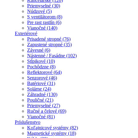
Kancelárske (120)
Priemyselné (30)
Núdzové (5)
S ventilátorom (8)
Pre rast rastlín (6)
Vianočné (140)
Exteriérové
Prisadené stropné (76)
Zapustené stropné (35)
Závesné (6)
Nástenné / Fasádne (102)
Stĺpikové (10)
Pochôdzne (8)
Reflektorové (64)
Senzorové (46)
Batériové (31)
Solárne (24)
Záhradné (130)
Pouličné (21)
Priemyselné (27)
Ručné a čelové (69)
Vianočné (81)
Príslušenstvo
Koľajnicové systémy (82)
Magnetické systémy (18)