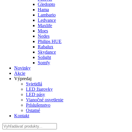
Gledopto
Hama
Lambario
Ledvance
Maxlife
Moes
Nedes
Philips HUE
Rabalux
Skydance
Solight
Somfy
Novinky
Akcie
Výpredaj
Svietidlá
LED žiarovky
LED pásy
Vianočné osvetlenie
Príslušenstvo
Ostatné
Kontakt
Hladať