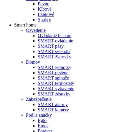
Pevné
Kĺbové
Lankové
Spojky
Smart home
Osvetlenie
Ovládanie hlasom
SMART ovládanie
SMART pásy
SMART svietidlá
SMART žiarovky
Domov
SMART jednotky
SMART prstene
SMART spínače
SMART termostaty
SMART vybavenie
SMART zásuvky
Zabezpečenie
SMART alarmy
SMART kamery
Podľa značky
Eglo
Emos
Forever