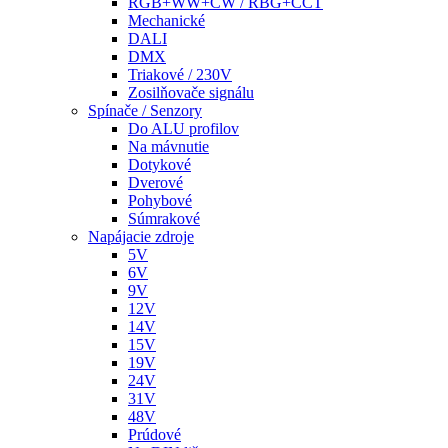
RGB+WW+CW / RBG+CCT
Mechanické
DALI
DMX
Triakové / 230V
Zosilňovače signálu
Spínače / Senzory
Do ALU profilov
Na mávnutie
Dotykové
Dverové
Pohybové
Súmrakové
Napájacie zdroje
5V
6V
9V
12V
14V
15V
19V
24V
31V
48V
Prúdové