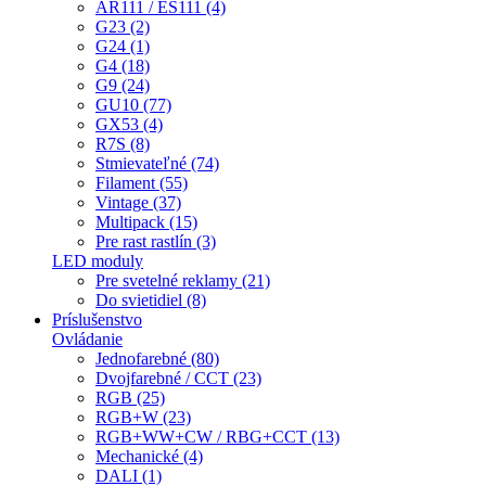
AR111 / ES111 (4)
G23 (2)
G24 (1)
G4 (18)
G9 (24)
GU10 (77)
GX53 (4)
R7S (8)
Stmievateľné (74)
Filament (55)
Vintage (37)
Multipack (15)
Pre rast rastlín (3)
LED moduly
Pre svetelné reklamy (21)
Do svietidiel (8)
Príslušenstvo
Ovládanie
Jednofarebné (80)
Dvojfarebné / CCT (23)
RGB (25)
RGB+W (23)
RGB+WW+CW / RBG+CCT (13)
Mechanické (4)
DALI (1)