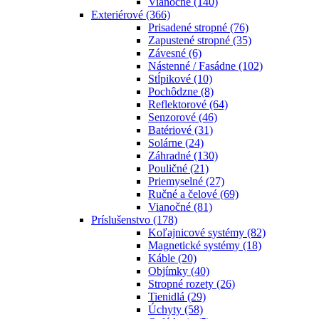
Vianočné
(140)
Exteriérové
(366)
Prisadené stropné
(76)
Zapustené stropné
(35)
Závesné
(6)
Nástenné / Fasádne
(102)
Stĺpikové
(10)
Pochôdzne
(8)
Reflektorové
(64)
Senzorové
(46)
Batériové
(31)
Solárne
(24)
Záhradné
(130)
Pouličné
(21)
Priemyselné
(27)
Ručné a čelové
(69)
Vianočné
(81)
Príslušenstvo
(178)
Koľajnicové systémy
(82)
Magnetické systémy
(18)
Káble
(20)
Objímky
(40)
Stropné rozety
(26)
Tienidlá
(29)
Úchyty
(58)