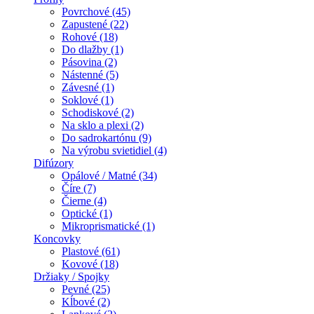
Povrchové (45)
Zapustené (22)
Rohové (18)
Do dlažby (1)
Pásovina (2)
Nástenné (5)
Závesné (1)
Soklové (1)
Schodiskové (2)
Na sklo a plexi (2)
Do sadrokartónu (9)
Na výrobu svietidiel (4)
Difúzory
Opálové / Matné (34)
Číre (7)
Čierne (4)
Optické (1)
Mikroprismatické (1)
Koncovky
Plastové (61)
Kovové (18)
Držiaky / Spojky
Pevné (25)
Kĺbové (2)