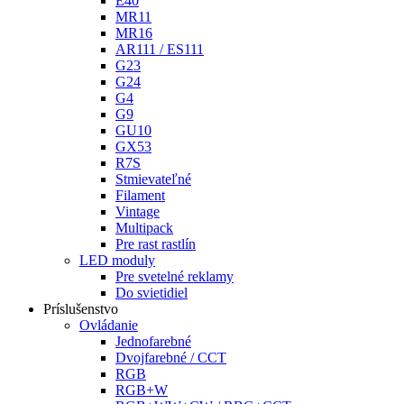
E40
MR11
MR16
AR111 / ES111
G23
G24
G4
G9
GU10
GX53
R7S
Stmievateľné
Filament
Vintage
Multipack
Pre rast rastlín
LED moduly
Pre svetelné reklamy
Do svietidiel
Príslušenstvo
Ovládanie
Jednofarebné
Dvojfarebné / CCT
RGB
RGB+W