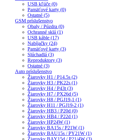
USB kľúče (0)
Pamäťové karty (0)
Ostatné (5)
GSM príslušenstvo
Obaly / Púzdra (0)
Ochranné sklá (1)
USB káble (17)
Nabíjačky (24)
Pamäťové karty (3)
Slúchadlá (3)
Reproduktory (3)
Ostatné (3)
Auto príslušenstvo
Žiarovky H1 / P14.5s (2)
Žiarovky H3 / PK22s (1)
Žiarovky H4 / P43t (3)
Žiarovky H7 / PX26d (5)
Žiarovky H8 / PGJ19-1 (1)
Žiarovky H11 / PGJ19-2 (1)
Žiarovky HB3 / P20d (0)
Žiarovky HB4 / P22d (1)
Žiarovky HP24W (1)
Žiarovky BA15s / P21W (1)
Žiarovky BAU15s / PY21W (1)
Žiarovky BAY15d / P21/4W (3)