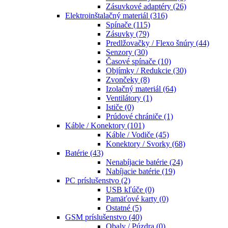
Zásuvkové adaptéry
(26)
Elektroinštalačný materiál
(316)
Spínače
(115)
Zásuvky
(79)
Predlžovačky / Flexo šnúry
(44)
Senzory
(30)
Časové spínače
(10)
Objímky / Redukcie
(30)
Zvončeky
(8)
Izolačný materiál
(64)
Ventilátory
(1)
Ističe
(0)
Prúdové chrániče
(1)
Káble / Konektory
(101)
Káble / Vodiče
(45)
Konektory / Svorky
(68)
Batérie
(43)
Nenabíjacie batérie
(24)
Nabíjacie batérie
(19)
PC príslušenstvo
(2)
USB kľúče
(0)
Pamäťové karty
(0)
Ostatné
(5)
GSM príslušenstvo
(40)
Obaly / Púzdra
(0)