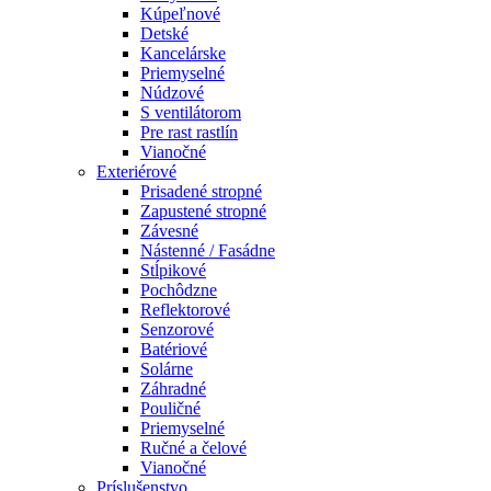
Kúpeľnové
Detské
Kancelárske
Priemyselné
Núdzové
S ventilátorom
Pre rast rastlín
Vianočné
Exteriérové
Prisadené stropné
Zapustené stropné
Závesné
Nástenné / Fasádne
Stĺpikové
Pochôdzne
Reflektorové
Senzorové
Batériové
Solárne
Záhradné
Pouličné
Priemyselné
Ručné a čelové
Vianočné
Príslušenstvo