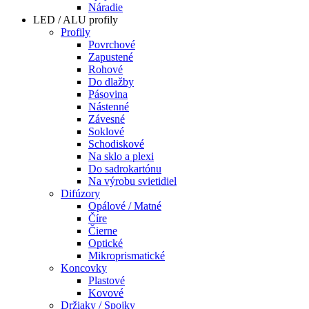
Náradie
LED / ALU profily
Profily
Povrchové
Zapustené
Rohové
Do dlažby
Pásovina
Nástenné
Závesné
Soklové
Schodiskové
Na sklo a plexi
Do sadrokartónu
Na výrobu svietidiel
Difúzory
Opálové / Matné
Číre
Čierne
Optické
Mikroprismatické
Koncovky
Plastové
Kovové
Držiaky / Spojky