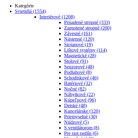
Kategórie
Svietidlá
(1554)
Interiérové
(1208)
Prisadené stropné
(333)
Zapustené stropné
(200)
Závesné
(161)
Nástenné
(120)
Stojanové
(19)
Lištové systémy
(114)
Magnetické
(28)
Stolové
(91)
Senzorové
(48)
Podlahové
(8)
Schodiskové
(46)
Batériové
(32)
Nočné
(82)
Nábytkové
(22)
Kúpeľnové
(96)
Detské
(48)
Kancelárske
(120)
Priemyselné
(30)
Núdzové
(5)
S ventilátorom
(8)
Pre rast rastlín
(6)