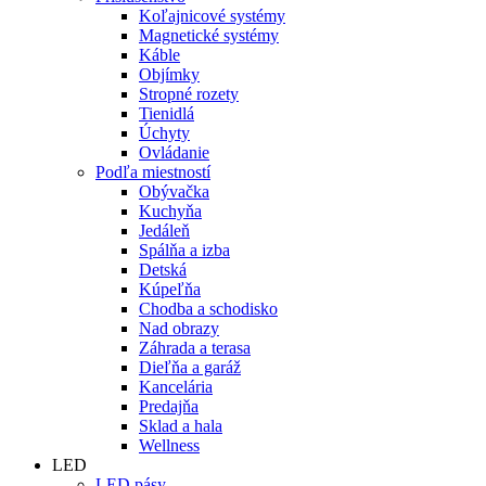
Koľajnicové systémy
Magnetické systémy
Káble
Objímky
Stropné rozety
Tienidlá
Úchyty
Ovládanie
Podľa miestností
Obývačka
Kuchyňa
Jedáleň
Spálňa a izba
Detská
Kúpeľňa
Chodba a schodisko
Nad obrazy
Záhrada a terasa
Dieľňa a garáž
Kancelária
Predajňa
Sklad a hala
Wellness
LED
LED pásy