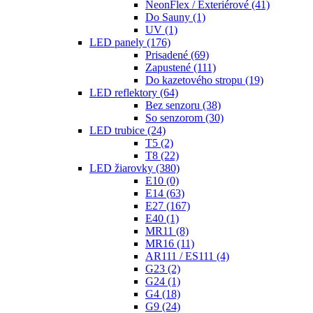
NeonFlex / Exteriérové
(41)
Do Sauny
(1)
UV
(1)
LED panely
(176)
Prisadené
(69)
Zapustené
(111)
Do kazetového stropu
(19)
LED reflektory
(64)
Bez senzoru
(38)
So senzorom
(30)
LED trubice
(24)
T5
(2)
T8
(22)
LED žiarovky
(380)
E10
(0)
E14
(63)
E27
(167)
E40
(1)
MR11
(8)
MR16
(11)
AR111 / ES111
(4)
G23
(2)
G24
(1)
G4
(18)
G9
(24)