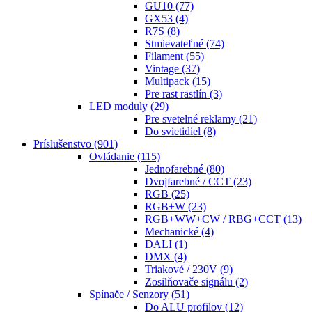
GU10
(77)
GX53
(4)
R7S
(8)
Stmievateľné
(74)
Filament
(55)
Vintage
(37)
Multipack
(15)
Pre rast rastlín
(3)
LED moduly
(29)
Pre svetelné reklamy
(21)
Do svietidiel
(8)
Príslušenstvo
(901)
Ovládanie
(115)
Jednofarebné
(80)
Dvojfarebné / CCT
(23)
RGB
(25)
RGB+W
(23)
RGB+WW+CW / RBG+CCT
(13)
Mechanické
(4)
DALI
(1)
DMX
(4)
Triakové / 230V
(9)
Zosilňovače signálu
(2)
Spínače / Senzory
(51)
Do ALU profilov
(12)