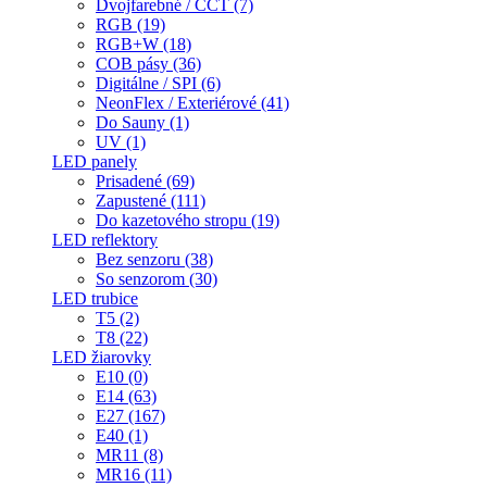
Dvojfarebné / CCT (7)
RGB (19)
RGB+W (18)
COB pásy (36)
Digitálne / SPI (6)
NeonFlex / Exteriérové (41)
Do Sauny (1)
UV (1)
LED panely
Prisadené (69)
Zapustené (111)
Do kazetového stropu (19)
LED reflektory
Bez senzoru (38)
So senzorom (30)
LED trubice
T5 (2)
T8 (22)
LED žiarovky
E10 (0)
E14 (63)
E27 (167)
E40 (1)
MR11 (8)
MR16 (11)