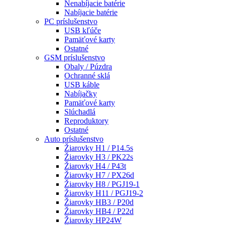
Nenabíjacie batérie
Nabíjacie batérie
PC príslušenstvo
USB kľúče
Pamäťové karty
Ostatné
GSM príslušenstvo
Obaly / Púzdra
Ochranné sklá
USB káble
Nabíjačky
Pamäťové karty
Slúchadlá
Reproduktory
Ostatné
Auto príslušenstvo
Žiarovky H1 / P14.5s
Žiarovky H3 / PK22s
Žiarovky H4 / P43t
Žiarovky H7 / PX26d
Žiarovky H8 / PGJ19-1
Žiarovky H11 / PGJ19-2
Žiarovky HB3 / P20d
Žiarovky HB4 / P22d
Žiarovky HP24W