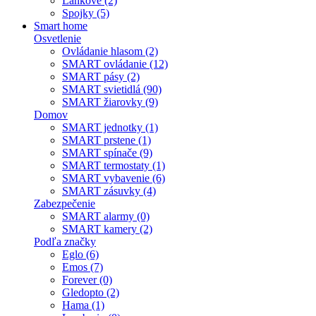
Lankové (2)
Spojky (5)
Smart home
Osvetlenie
Ovládanie hlasom (2)
SMART ovládanie (12)
SMART pásy (2)
SMART svietidlá (90)
SMART žiarovky (9)
Domov
SMART jednotky (1)
SMART prstene (1)
SMART spínače (9)
SMART termostaty (1)
SMART vybavenie (6)
SMART zásuvky (4)
Zabezpečenie
SMART alarmy (0)
SMART kamery (2)
Podľa značky
Eglo (6)
Emos (7)
Forever (0)
Gledopto (2)
Hama (1)