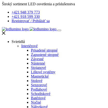
Široký sortiment LED osvetlenia a príslušenstva
+421 948 379 773
+421 918 599 330
Registrovať
/
Prihlásiť sa
Svietidlá
Interiérové
Prisadené stropné
Zapustené stropné
Závesné
Nástenné
Stojanové
Lištové systémy
Magnetické
Stolové
Senzorové
Podlahové
Schodiskové
Batériové
Nočné
Nábytkové