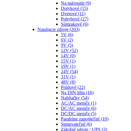
Na mávnutie
(9)
Dotykové
(15)
Dverové
(11)
Pohybové
(27)
Súmrakové
(6)
Napájacie zdroje
(203)
5V
(6)
6V
(2)
9V
(5)
12V
(52)
14V
(0)
15V
(1)
19V
(1)
24V
(54)
31V
(1)
48V
(8)
Prúdové
(22)
Na DIN lištu
(16)
Nabíjačky
(54)
AC/AC meniče
(1)
DC/AC meniče
(6)
DC/DC meniče
(5)
Paralelne zapojiteľné
(10)
Stmievateľné
(6)
Záložné zdroje / UPS
(3)