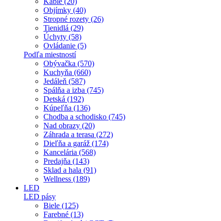
Káble (20)
Objímky (40)
Stropné rozety (26)
Tienidlá (29)
Úchyty (58)
Ovládanie (5)
Podľa miestností
Obývačka (570)
Kuchyňa (660)
Jedáleň (587)
Spálňa a izba (745)
Detská (192)
Kúpeľňa (136)
Chodba a schodisko (745)
Nad obrazy (20)
Záhrada a terasa (272)
Dieľňa a garáž (174)
Kancelária (568)
Predajňa (143)
Sklad a hala (91)
Wellness (189)
LED
LED pásy
Biele (125)
Farebné (13)