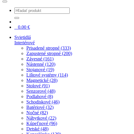
0
0.00
€
Svietidlá
Interiérové
Prisadené stropné (333)
Zapustené stropné (200)
Závesné (161)
Nástenné (120)
Stojanové (19)
Lištové systémy (114)
Magnetické (28)
Stolové (91)
Senzorové (48)
Podlahové (8)
Schodiskové (46)
Batériové (32)
Nočné (82)
Nábytkové (22)
Kúpeľnové (96)
Detské (48)