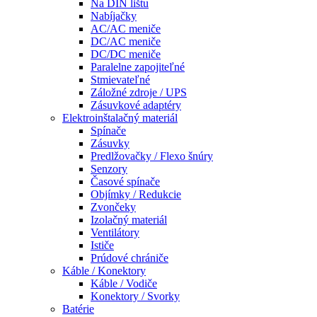
Na DIN lištu
Nabíjačky
AC/AC meniče
DC/AC meniče
DC/DC meniče
Paralelne zapojiteľné
Stmievateľné
Záložné zdroje / UPS
Zásuvkové adaptéry
Elektroinštalačný materiál
Spínače
Zásuvky
Predlžovačky / Flexo šnúry
Senzory
Časové spínače
Objímky / Redukcie
Zvončeky
Izolačný materiál
Ventilátory
Ističe
Prúdové chrániče
Káble / Konektory
Káble / Vodiče
Konektory / Svorky
Batérie