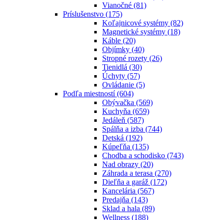
Vianočné
(81)
Príslušenstvo
(175)
Koľajnicové systémy
(82)
Magnetické systémy
(18)
Káble
(20)
Objímky
(40)
Stropné rozety
(26)
Tienidlá
(30)
Úchyty
(57)
Ovládanie
(5)
Podľa miestností
(604)
Obývačka
(569)
Kuchyňa
(659)
Jedáleň
(587)
Spálňa a izba
(744)
Detská
(192)
Kúpeľňa
(135)
Chodba a schodisko
(743)
Nad obrazy
(20)
Záhrada a terasa
(270)
Dieľňa a garáž
(172)
Kancelária
(567)
Predajňa
(143)
Sklad a hala
(89)
Wellness
(188)