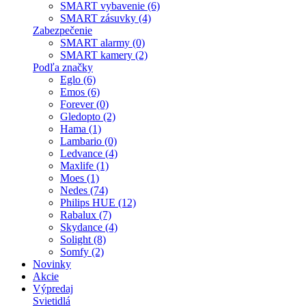
SMART vybavenie (6)
SMART zásuvky (4)
Zabezpečenie
SMART alarmy (0)
SMART kamery (2)
Podľa značky
Eglo (6)
Emos (6)
Forever (0)
Gledopto (2)
Hama (1)
Lambario (0)
Ledvance (4)
Maxlife (1)
Moes (1)
Nedes (74)
Philips HUE (12)
Rabalux (7)
Skydance (4)
Solight (8)
Somfy (2)
Novinky
Akcie
Výpredaj
Svietidlá