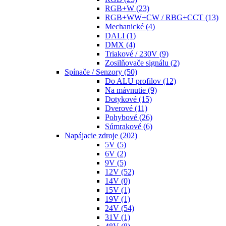
RGB+W
(23)
RGB+WW+CW / RBG+CCT
(13)
Mechanické
(4)
DALI
(1)
DMX
(4)
Triakové / 230V
(9)
Zosilňovače signálu
(2)
Spínače / Senzory
(50)
Do ALU profilov
(12)
Na mávnutie
(9)
Dotykové
(15)
Dverové
(11)
Pohybové
(26)
Súmrakové
(6)
Napájacie zdroje
(202)
5V
(5)
6V
(2)
9V
(5)
12V
(52)
14V
(0)
15V
(1)
19V
(1)
24V
(54)
31V
(1)