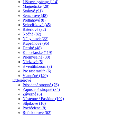
Lištové systémy (114)
Magnetické (28)
Stolové (91)
Senzorové (48)
Podlahové (8)
Schodiskové (45)
Batériové (32)
Nočné (82)
Nábytkové (22)
Kúpeľnové (96)
Detské (48)
Kancelárske (119)
Priemyselné (30)
Núdzové (5)
S ventilátorom (8)
Pre rast rastlín (6)
Vianočné (140)
Exteriérové
Prisadené stropné (76)
Zapustené stropné (34)
Závesné (6)
Nástenné / Fasádne (102)
Stĺpikové (10)
Pochôdzne (8)
Reflektorové (62)