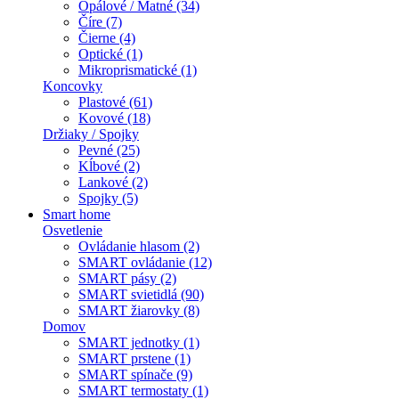
Opálové / Matné (34)
Číre (7)
Čierne (4)
Optické (1)
Mikroprismatické (1)
Koncovky
Plastové (61)
Kovové (18)
Držiaky / Spojky
Pevné (25)
Kĺbové (2)
Lankové (2)
Spojky (5)
Smart home
Osvetlenie
Ovládanie hlasom (2)
SMART ovládanie (12)
SMART pásy (2)
SMART svietidlá (90)
SMART žiarovky (8)
Domov
SMART jednotky (1)
SMART prstene (1)
SMART spínače (9)
SMART termostaty (1)