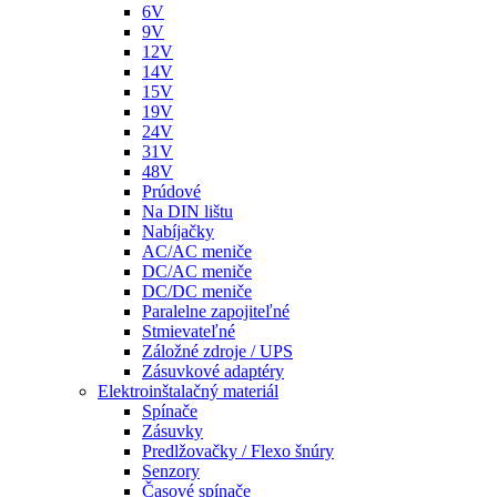
6V
9V
12V
14V
15V
19V
24V
31V
48V
Prúdové
Na DIN lištu
Nabíjačky
AC/AC meniče
DC/AC meniče
DC/DC meniče
Paralelne zapojiteľné
Stmievateľné
Záložné zdroje / UPS
Zásuvkové adaptéry
Elektroinštalačný materiál
Spínače
Zásuvky
Predlžovačky / Flexo šnúry
Senzory
Časové spínače