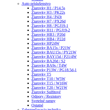
Auto príslušenstvo
Žiarovky H1 / P14.5s
Žiarovky H3 / PK22s
Žiarovky H4 / P43t
Žiarovky H7 / PX26d
Žiarovky H8 / PGJ19-1
Žiarovky H11 / PGJ19-2
Žiarovky HB3 / P20d
Žiarovky HB4 / P22d
Žiarovky HP24W
Žiarovky BA15s / P21W
Žiarovky BAU15s / PY21W
Žiarovky BAY15d / P21/4W
Žiarovky BA20d / S2
Žiarovky BA9s / T4W
Žiarovky P13W / PG18.5d-1
Žiarovky T5
Žiarovky T10 / W5W
Žiarovky T15 / W16W
Žiarovky T20 / W21W
Žiarovky Sulfitové
Odpory / Rezistory
Svetelné rampy
Ostatné
Zabezpečovacia technika