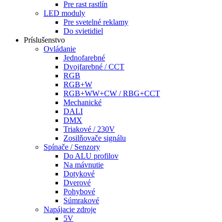
Pre rast rastlín
LED moduly
Pre svetelné reklamy
Do svietidiel
Príslušenstvo
Ovládanie
Jednofarebné
Dvojfarebné / CCT
RGB
RGB+W
RGB+WW+CW / RBG+CCT
Mechanické
DALI
DMX
Triakové / 230V
Zosilňovače signálu
Spínače / Senzory
Do ALU profilov
Na mávnutie
Dotykové
Dverové
Pohybové
Súmrakové
Napájacie zdroje
5V