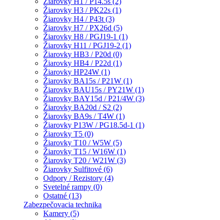
Žiarovky H1 / P14.5s (2)
Žiarovky H3 / PK22s (1)
Žiarovky H4 / P43t (3)
Žiarovky H7 / PX26d (5)
Žiarovky H8 / PGJ19-1 (1)
Žiarovky H11 / PGJ19-2 (1)
Žiarovky HB3 / P20d (0)
Žiarovky HB4 / P22d (1)
Žiarovky HP24W (1)
Žiarovky BA15s / P21W (1)
Žiarovky BAU15s / PY21W (1)
Žiarovky BAY15d / P21/4W (3)
Žiarovky BA20d / S2 (2)
Žiarovky BA9s / T4W (1)
Žiarovky P13W / PG18.5d-1 (1)
Žiarovky T5 (0)
Žiarovky T10 / W5W (5)
Žiarovky T15 / W16W (1)
Žiarovky T20 / W21W (3)
Žiarovky Sulfitové (6)
Odpory / Rezistory (4)
Svetelné rampy (0)
Ostatné (13)
Zabezpečovacia technika
Kamery (5)