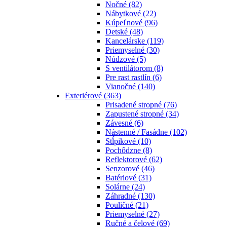
Nočné
(82)
Nábytkové
(22)
Kúpeľnové
(96)
Detské
(48)
Kancelárske
(119)
Priemyselné
(30)
Núdzové
(5)
S ventilátorom
(8)
Pre rast rastlín
(6)
Vianočné
(140)
Exteriérové
(363)
Prisadené stropné
(76)
Zapustené stropné
(34)
Závesné
(6)
Nástenné / Fasádne
(102)
Stĺpikové
(10)
Pochôdzne
(8)
Reflektorové
(62)
Senzorové
(46)
Batériové
(31)
Solárne
(24)
Záhradné
(130)
Pouličné
(21)
Priemyselné
(27)
Ručné a čelové
(69)