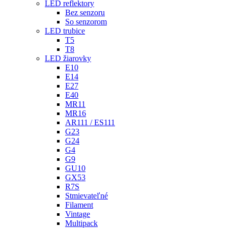
LED reflektory
Bez senzoru
So senzorom
LED trubice
T5
T8
LED žiarovky
E10
E14
E27
E40
MR11
MR16
AR111 / ES111
G23
G24
G4
G9
GU10
GX53
R7S
Stmievateľné
Filament
Vintage
Multipack