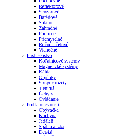
Pochôdzne
Reflektorové
Senzorové
Batériové
Solárne
Záhradné
Pouličné
Priemyselné
Ručné a čelové
Vianočné
Príslušenstvo
Koľajnicové systémy
Magnetické systémy
Káble
Objímky
Stropné rozety
Tienidlá
Úchyty
Ovládanie
Podľa miestností
Obývačka
Kuchyňa
Jedáleň
Spálňa a izba
Detská