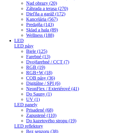
Nad obrazy (20)
Záhrada a terasa (270)
Dieľňa a garáž (172)
Kancelária (567)
Predajňa (143)
Sklad a hala (89)
Wellness (188)
LED
LED pásy
Biele (125)
Farebné (13)
Dvojfarebné / CCT (7)
RGB (19)
RGB+W (18)
COB pásy (36)
Digitálne / SPI (6)
NeonFlex / Exteriérové (41)
Do Sauny (1)
UV (1)
LED panely
Prisadené (68)
Zapustené (110)
Do kazetového stropu (19)
LED reflektory
Bez senzoru (38)