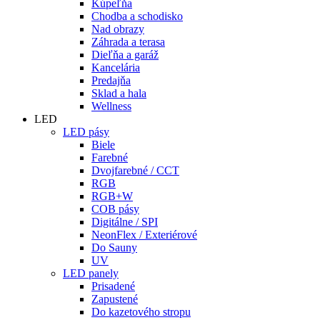
Kúpeľňa
Chodba a schodisko
Nad obrazy
Záhrada a terasa
Dieľňa a garáž
Kancelária
Predajňa
Sklad a hala
Wellness
LED
LED pásy
Biele
Farebné
Dvojfarebné / CCT
RGB
RGB+W
COB pásy
Digitálne / SPI
NeonFlex / Exteriérové
Do Sauny
UV
LED panely
Prisadené
Zapustené
Do kazetového stropu