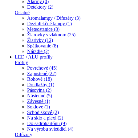
Alarmy (0)
Detektory (2)
Ostatné
Aromalampy / Difuzéry (3)
Dezinfekčné lampy (1)
Meteostanice (8)
Žiarovky s vláknom (25)
Žiarivky (12)
Spájkovanie (8)
Náradie (2)
LED / ALU profily
Profily
Povrchové (45)
Zapustené (22)
Rohové (18)
Do dlažby (1)
Pásovina (2)
Nástenné (5)
Závesné (1)
Soklové (1)
Schodiskové (2)
Na sklo a plexi (2)
Do sadrokartónu (9)
Na výrobu svietidiel (4)
Difúzory