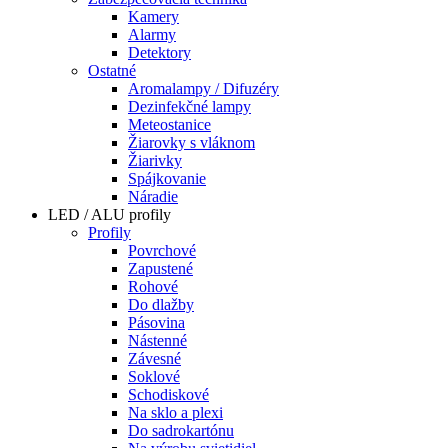
Kamery
Alarmy
Detektory
Ostatné
Aromalampy / Difuzéry
Dezinfekčné lampy
Meteostanice
Žiarovky s vláknom
Žiarivky
Spájkovanie
Náradie
LED / ALU profily
Profily
Povrchové
Zapustené
Rohové
Do dlažby
Pásovina
Nástenné
Závesné
Soklové
Schodiskové
Na sklo a plexi
Do sadrokartónu