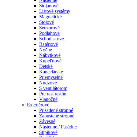
Nástenné
Stojanové
Lištové systémy
Magnetické
Stolové
Senzorové
Podlahové
Schodiskové
Batériové
Nočné
Nábytkové
Kúpeľnové
Detské
Kancelárske
Priemyselné
Núdzové
S ventilátorom
Pre rast rastlín
Vianočné
Exteriérové
Prisadené stropné
Zapustené stropné
Závesné
Nástenné / Fasádne
Stĺpikové