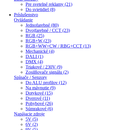
Pre svetelné reklamy (21)
Do svietidiel (8)
Príslušenstvo
Ovládanie
Jednofarebné (80)
Dvojfarebné / CCT (23)
RGB (25)
RGB+W (23)
RGB+WW+CW / RBG+CCT (13)
Mechanické (4)
DALI (1)
DMX (4)
Triakové / 230V (9)
Zosilňovače signálu (2)
Spínače / Senzory
Do ALU profilov (12)
Na mávnutie (9)
Dotykové (15)
Dverové (11)
Pohybové (26)
Súmrakové (6)
Napájacie zdroje
5V (5)
6V (2)
9V (5)