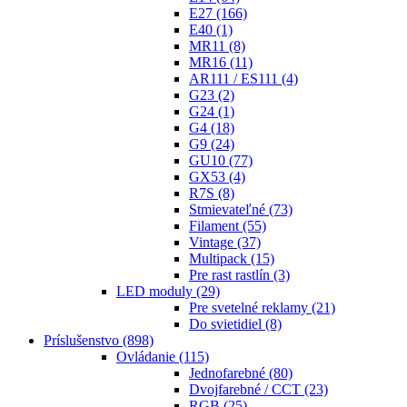
E27
(166)
E40
(1)
MR11
(8)
MR16
(11)
AR111 / ES111
(4)
G23
(2)
G24
(1)
G4
(18)
G9
(24)
GU10
(77)
GX53
(4)
R7S
(8)
Stmievateľné
(73)
Filament
(55)
Vintage
(37)
Multipack
(15)
Pre rast rastlín
(3)
LED moduly
(29)
Pre svetelné reklamy
(21)
Do svietidiel
(8)
Príslušenstvo
(898)
Ovládanie
(115)
Jednofarebné
(80)
Dvojfarebné / CCT
(23)
RGB
(25)