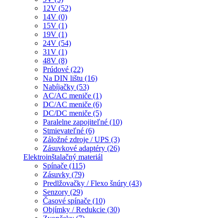
12V (52)
14V (0)
15V (1)
19V (1)
24V (54)
31V (1)
48V (8)
Prúdové (22)
Na DIN lištu (16)
Nabíjačky (53)
AC/AC meniče (1)
DC/AC meniče (6)
DC/DC meniče (5)
Paralelne zapojiteľné (10)
Stmievateľné (6)
Záložné zdroje / UPS (3)
Zásuvkové adaptéry (26)
Elektroinštalačný materiál
Spínače (115)
Zásuvky (79)
Predlžovačky / Flexo šnúry (43)
Senzory (29)
Časové spínače (10)
Objímky / Redukcie (30)