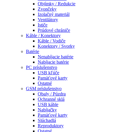
Objímky / Redukcie
Zvončeky
Izolačný materiál
Ventilátory
Ističe
Prúdové chrániče
Káble / Konektory
Káble / Vodiče
Konektory / Svorky
Batérie
Nenabíjacie batérie
Nabíjacie batérie
PC príslušenstvo
USB kľúče
Pamäťové karty
Ostatné
GSM príslušenstvo
Obaly / Púzdra
Ochranné sklá
USB káble
Nabíjačky
Pamäťové karty
Slúchadlá
Reproduktory
Ostatné