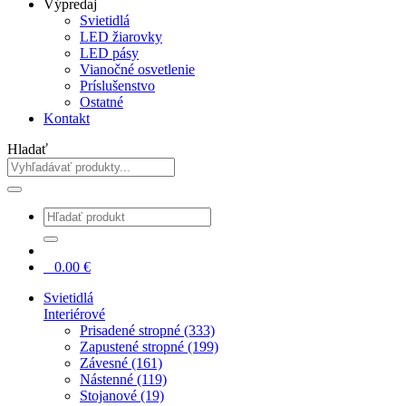
Výpredaj
Svietidlá
LED žiarovky
LED pásy
Vianočné osvetlenie
Príslušenstvo
Ostatné
Kontakt
Hladať
0
0.00
€
Svietidlá
Interiérové
Prisadené stropné (333)
Zapustené stropné (199)
Závesné (161)
Nástenné (119)
Stojanové (19)