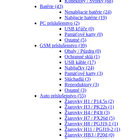
Konektory / Svorky
(68)
Batérie
(43)
Nenabíjacie batérie
(24)
Nabíjacie batérie
(19)
PC príslušenstvo
(2)
USB kľúče
(0)
Pamäťové karty
(0)
Ostatné
(5)
GSM príslušenstvo
(39)
Obaly / Púzdra
(0)
Ochranné sklá
(1)
USB káble
(17)
Nabíjačky
(24)
Pamäťové karty
(3)
Slúchadlá
(3)
Reproduktory
(3)
Ostatné
(3)
Auto príslušenstvo
(55)
Žiarovky H1 / P14.5s
(2)
Žiarovky H3 / PK22s
(1)
Žiarovky H4 / P43t
(3)
Žiarovky H7 / PX26d
(5)
Žiarovky H8 / PGJ19-1
(1)
Žiarovky H11 / PGJ19-2
(1)
Žiarovky HB3 / P20d
(0)