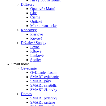
Na výrobu svietidiel
Difúzory
Opálové / Matné
Číre
Čierne
Optické
Mikroprismatické
Koncovky
Plastové
Kovové
Držiaky / Spojky
Pevné
Kĺbové
Lankové
Spojky
Smart home
Osvetlenie
Ovládanie hlasom
SMART ovládanie
SMART pásy
SMART svietidlá
SMART žiarovky
Domov
SMART jednotky
SMART prstene