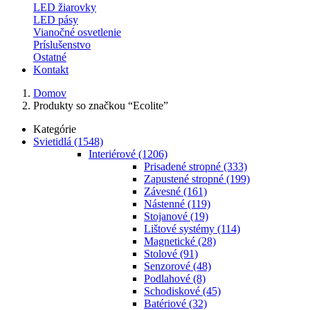
LED žiarovky
LED pásy
Vianočné osvetlenie
Príslušenstvo
Ostatné
Kontakt
Domov
Produkty so značkou “Ecolite”
Kategórie
Svietidlá
(1548)
Interiérové
(1206)
Prisadené stropné
(333)
Zapustené stropné
(199)
Závesné
(161)
Nástenné
(119)
Stojanové
(19)
Lištové systémy
(114)
Magnetické
(28)
Stolové
(91)
Senzorové
(48)
Podlahové
(8)
Schodiskové
(45)
Batériové
(32)