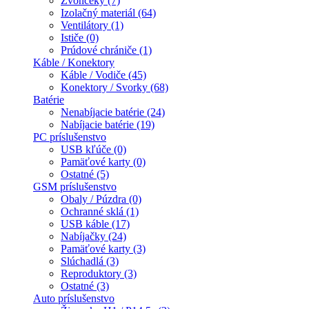
Zvončeky (7)
Izolačný materiál (64)
Ventilátory (1)
Ističe (0)
Prúdové chrániče (1)
Káble / Konektory
Káble / Vodiče (45)
Konektory / Svorky (68)
Batérie
Nenabíjacie batérie (24)
Nabíjacie batérie (19)
PC príslušenstvo
USB kľúče (0)
Pamäťové karty (0)
Ostatné (5)
GSM príslušenstvo
Obaly / Púzdra (0)
Ochranné sklá (1)
USB káble (17)
Nabíjačky (24)
Pamäťové karty (3)
Slúchadlá (3)
Reproduktory (3)
Ostatné (3)
Auto príslušenstvo