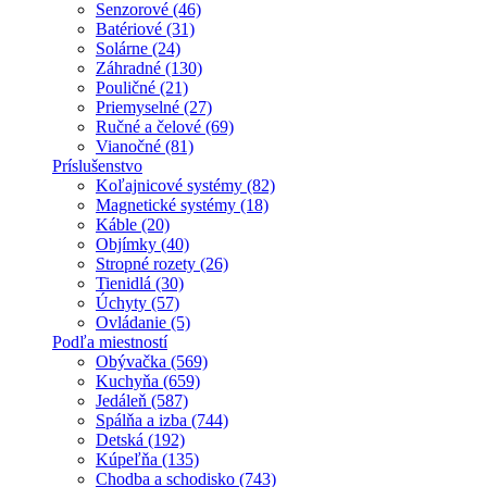
Senzorové (46)
Batériové (31)
Solárne (24)
Záhradné (130)
Pouličné (21)
Priemyselné (27)
Ručné a čelové (69)
Vianočné (81)
Príslušenstvo
Koľajnicové systémy (82)
Magnetické systémy (18)
Káble (20)
Objímky (40)
Stropné rozety (26)
Tienidlá (30)
Úchyty (57)
Ovládanie (5)
Podľa miestností
Obývačka (569)
Kuchyňa (659)
Jedáleň (587)
Spálňa a izba (744)
Detská (192)
Kúpeľňa (135)
Chodba a schodisko (743)