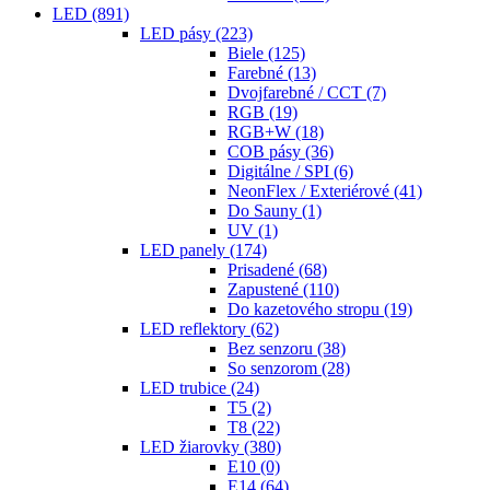
LED
(891)
LED pásy
(223)
Biele
(125)
Farebné
(13)
Dvojfarebné / CCT
(7)
RGB
(19)
RGB+W
(18)
COB pásy
(36)
Digitálne / SPI
(6)
NeonFlex / Exteriérové
(41)
Do Sauny
(1)
UV
(1)
LED panely
(174)
Prisadené
(68)
Zapustené
(110)
Do kazetového stropu
(19)
LED reflektory
(62)
Bez senzoru
(38)
So senzorom
(28)
LED trubice
(24)
T5
(2)
T8
(22)
LED žiarovky
(380)
E10
(0)
E14
(64)