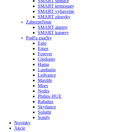
SMART spínače
SMART termostaty
SMART vybavenie
SMART zásuvky
Zabezpečenie
SMART alarmy
SMART kamery
Podľa značky
Eglo
Emos
Forever
Gledopto
Hama
Lambario
Ledvance
Maxlife
Moes
Nedes
Philips HUE
Rabalux
Skydance
Solight
Somfy
Novinky
Akcie