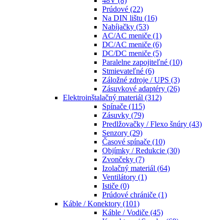
48V
(8)
Prúdové
(22)
Na DIN lištu
(16)
Nabíjačky
(53)
AC/AC meniče
(1)
DC/AC meniče
(6)
DC/DC meniče
(5)
Paralelne zapojiteľné
(10)
Stmievateľné
(6)
Záložné zdroje / UPS
(3)
Zásuvkové adaptéry
(26)
Elektroinštalačný materiál
(312)
Spínače
(115)
Zásuvky
(79)
Predlžovačky / Flexo šnúry
(43)
Senzory
(29)
Časové spínače
(10)
Objímky / Redukcie
(30)
Zvončeky
(7)
Izolačný materiál
(64)
Ventilátory
(1)
Ističe
(0)
Prúdové chrániče
(1)
Káble / Konektory
(101)
Káble / Vodiče
(45)