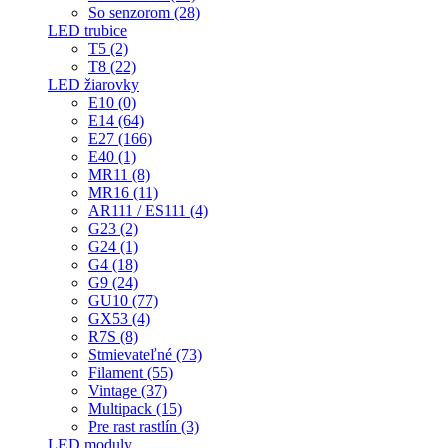
So senzorom (28)
LED trubice
T5 (2)
T8 (22)
LED žiarovky
E10 (0)
E14 (64)
E27 (166)
E40 (1)
MR11 (8)
MR16 (11)
AR111 / ES111 (4)
G23 (2)
G24 (1)
G4 (18)
G9 (24)
GU10 (77)
GX53 (4)
R7S (8)
Stmievateľné (73)
Filament (55)
Vintage (37)
Multipack (15)
Pre rast rastlín (3)
LED moduly