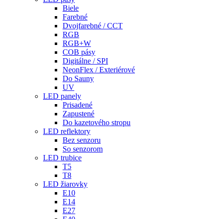
Biele
Farebné
Dvojfarebné / CCT
RGB
RGB+W
COB pásy
Digitálne / SPI
NeonFlex / Exteriérové
Do Sauny
UV
LED panely
Prisadené
Zapustené
Do kazetového stropu
LED reflektory
Bez senzoru
So senzorom
LED trubice
T5
T8
LED žiarovky
E10
E14
E27