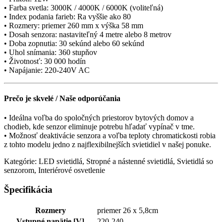
• Farba svetla: 3000K / 4000K / 6000K (voliteľná)
• Index podania farieb: Ra vyššie ako 80
• Rozmery: priemer 260 mm x výška 58 mm
• Dosah senzora: nastaviteľný 4 metre alebo 8 metrov
• Doba zopnutia: 30 sekúnd alebo 60 sekúnd
• Uhol snímania: 360 stupňov
• Životnosť: 30 000 hodín
• Napájanie: 220-240V AC
Prečo je skvelé / Naše odporúčania
• Ideálna voľba do spoločných priestorov bytových domov a
chodieb, kde senzor eliminuje potrebu hľadať vypínač v tme.
• Možnosť deaktivácie senzora a voľba teploty chromatickosti robia
z tohto modelu jedno z najflexibilnejších svietidiel v našej ponuke.
Kategórie: LED svietidlá, Stropné a nástenné svietidlá, Svietidlá so
senzorom, Interiérové osvetlenie
Špecifikácia
Rozmery
priemer 26 x 5,8cm
Vstupné napätie [V]
220-240