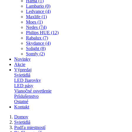
Hama (1)
Lambario (0)
Ledvance (4)
Maxlife (1)
Moes (1)
Nedes (74)
Philips HUE (12)
Rabalux (7)
Skydance (4)
Solight (8)
Somfy (2)
Novinky
Akcie
Výpredaj
Svietidlá
LED žiarovky
LED pásy
Vianočné osvetlenie
Príslušenstvo
Ostatné
Kontakt
Domov
Svietidlá
Podľa miestností