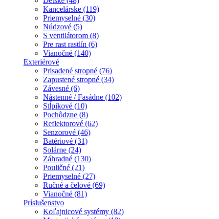
Detské (48)
Kancelárske (119)
Priemyselné (30)
Núdzové (5)
S ventilátorom (8)
Pre rast rastlín (6)
Vianočné (140)
Exteriérové
Prisadené stropné (76)
Zapustené stropné (34)
Závesné (6)
Nástenné / Fasádne (102)
Stĺpikové (10)
Pochôdzne (8)
Reflektorové (62)
Senzorové (46)
Batériové (31)
Solárne (24)
Záhradné (130)
Pouličné (21)
Priemyselné (27)
Ručné a čelové (69)
Vianočné (81)
Príslušenstvo
Koľajnicové systémy (82)