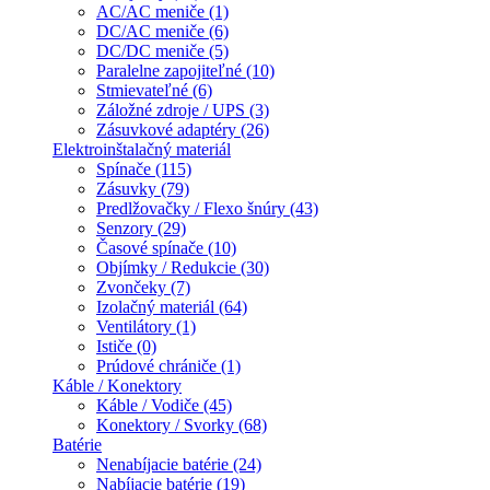
AC/AC meniče (1)
DC/AC meniče (6)
DC/DC meniče (5)
Paralelne zapojiteľné (10)
Stmievateľné (6)
Záložné zdroje / UPS (3)
Zásuvkové adaptéry (26)
Elektroinštalačný materiál
Spínače (115)
Zásuvky (79)
Predlžovačky / Flexo šnúry (43)
Senzory (29)
Časové spínače (10)
Objímky / Redukcie (30)
Zvončeky (7)
Izolačný materiál (64)
Ventilátory (1)
Ističe (0)
Prúdové chrániče (1)
Káble / Konektory
Káble / Vodiče (45)
Konektory / Svorky (68)
Batérie
Nenabíjacie batérie (24)
Nabíjacie batérie (19)