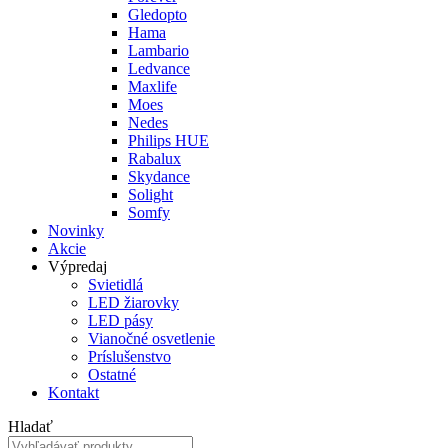
Gledopto
Hama
Lambario
Ledvance
Maxlife
Moes
Nedes
Philips HUE
Rabalux
Skydance
Solight
Somfy
Novinky
Akcie
Výpredaj
Svietidlá
LED žiarovky
LED pásy
Vianočné osvetlenie
Príslušenstvo
Ostatné
Kontakt
Hladať