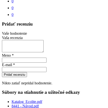
0
0
0
Pridať recenziu
Vaše hodnotenie
Vaša recenzia
Meno
*
E-mail
*
Pridať recenziu
Nikto zatiaľ nepridal hodnotenie.
Súbory na stiahnutie a užitočné odkazy
Katalog_Ecolite.pdf
8441 - Návod.pdf