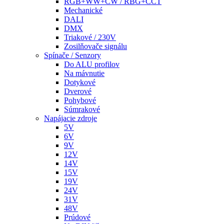
RGB+WW+CW / RBG+CCT
Mechanické
DALI
DMX
Triakové / 230V
Zosilňovače signálu
Spínače / Senzory
Do ALU profilov
Na mávnutie
Dotykové
Dverové
Pohybové
Súmrakové
Napájacie zdroje
5V
6V
9V
12V
14V
15V
19V
24V
31V
48V
Prúdové