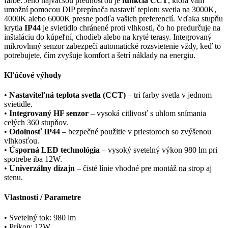
farbe. Jeho najväčšou prednosťou je
funkcia CCT
, ktorá vám
umožní pomocou DIP prepínača nastaviť teplotu svetla na 3000K,
4000K alebo 6000K presne podľa vašich preferencií. Vďaka stupňu
krytia
IP44
je svietidlo chránené proti vlhkosti, čo ho predurčuje na
inštaláciu do kúpeľní, chodieb alebo na kryté terasy. Integrovaný
mikrovlnný senzor zabezpečí automatické rozsvietenie vždy, keď to
potrebujete, čím zvyšuje komfort a šetrí náklady na energiu.
Kľúčové výhody
•
Nastaviteľná teplota svetla (CCT)
– tri farby svetla v jednom
svietidle.
•
Integrovaný HF senzor
– vysoká citlivosť s uhlom snímania
celých 360 stupňov.
•
Odolnosť IP44
– bezpečné použitie v priestoroch so zvýšenou
vlhkosťou.
•
Úsporná LED technológia
– vysoký svetelný výkon 980 lm pri
spotrebe iba 12W.
•
Univerzálny dizajn
– čisté línie vhodné pre montáž na strop aj
stenu.
Vlastnosti / Parametre
• Svetelný tok: 980 lm
• Príkon: 12W