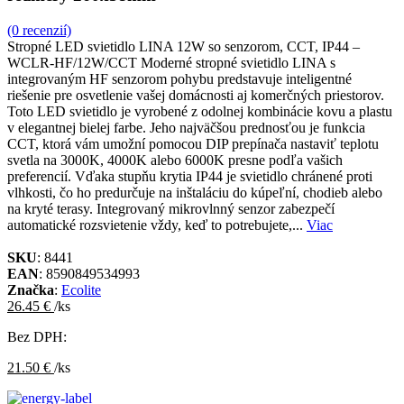
(0 recenzií)
Stropné LED svietidlo LINA 12W so senzorom, CCT, IP44 –
WCLR-HF/12W/CCT Moderné stropné svietidlo LINA s
integrovaným HF senzorom pohybu predstavuje inteligentné
riešenie pre osvetlenie vašej domácnosti aj komerčných priestorov.
Toto LED svietidlo je vyrobené z odolnej kombinácie kovu a plastu
v elegantnej bielej farbe. Jeho najväčšou prednosťou je funkcia
CCT, ktorá vám umožní pomocou DIP prepínača nastaviť teplotu
svetla na 3000K, 4000K alebo 6000K presne podľa vašich
preferencií. Vďaka stupňu krytia IP44 je svietidlo chránené proti
vlhkosti, čo ho predurčuje na inštaláciu do kúpeľní, chodieb alebo
na kryté terasy. Integrovaný mikrovlnný senzor zabezpečí
automatické rozsvietenie vždy, keď to potrebujete,...
Viac
SKU
: 8441
EAN
: 8590849534993
Značka
:
Ecolite
26.45 €
/ks
Bez DPH:
21.50 €
/ks