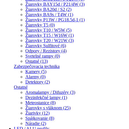
Žiarovky BAY15d / P21/4W (3)
Žiarovky BA20d / S2 (2)
Žiarovky BA9s / T4W (1)
Žiarovky P13W / PG18.5d-1 (1)
Žiarovky T5 (0)
Žiarovky T10 / W5W (5)
Žiarovky T15 / W16W (1)
Žiarovky T20 / W21W (3)
Žiarovky Sulfitové (6)
Odpory / Rezistory (4)
Svetelné rampy (0)
Ostatné (13)
Zabezpečovacia technika
Kamery (5)
Alarmy (0)
Detektory (2)
Ostatné
Aromalampy / Difuzéry (3)
Dezinfekčné lampy (1)
Meteostanice (8)
Žiarovky s vláknom (25)
Žiarivky (12)
Spájkovanie (8)
Náradie (2)
LED / ALU profily