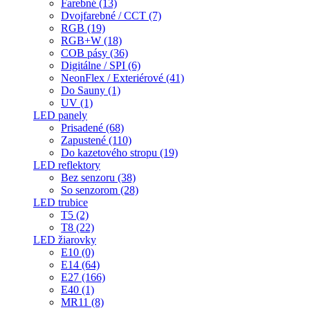
Farebné (13)
Dvojfarebné / CCT (7)
RGB (19)
RGB+W (18)
COB pásy (36)
Digitálne / SPI (6)
NeonFlex / Exteriérové (41)
Do Sauny (1)
UV (1)
LED panely
Prisadené (68)
Zapustené (110)
Do kazetového stropu (19)
LED reflektory
Bez senzoru (38)
So senzorom (28)
LED trubice
T5 (2)
T8 (22)
LED žiarovky
E10 (0)
E14 (64)
E27 (166)
E40 (1)
MR11 (8)