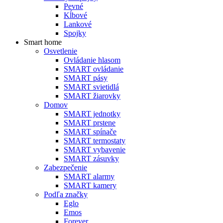
Pevné
Kĺbové
Lankové
Spojky
Smart home
Osvetlenie
Ovládanie hlasom
SMART ovládanie
SMART pásy
SMART svietidlá
SMART žiarovky
Domov
SMART jednotky
SMART prstene
SMART spínače
SMART termostaty
SMART vybavenie
SMART zásuvky
Zabezpečenie
SMART alarmy
SMART kamery
Podľa značky
Eglo
Emos
Forever