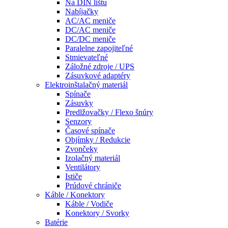
Na DIN lištu
Nabíjačky
AC/AC meniče
DC/AC meniče
DC/DC meniče
Paralelne zapojiteľné
Stmievateľné
Záložné zdroje / UPS
Zásuvkové adaptéry
Elektroinštalačný materiál
Spínače
Zásuvky
Predlžovačky / Flexo šnúry
Senzory
Časové spínače
Objímky / Redukcie
Zvončeky
Izolačný materiál
Ventilátory
Ističe
Prúdové chrániče
Káble / Konektory
Káble / Vodiče
Konektory / Svorky
Batérie