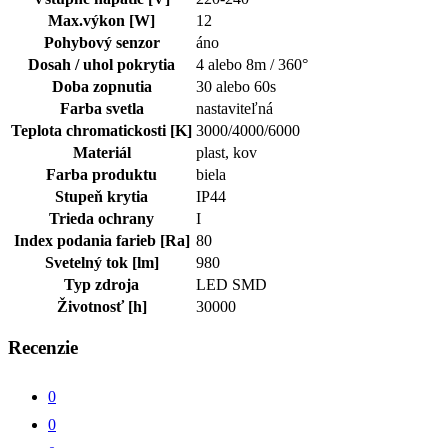
Max.výkon [W]
12
Pohybový senzor
áno
Dosah / uhol pokrytia
4 alebo 8m / 360°
Doba zopnutia
30 alebo 60s
Farba svetla
nastaviteľná
Teplota chromatickosti [K]
3000/4000/6000
Materiál
plast, kov
Farba produktu
biela
Stupeň krytia
IP44
Trieda ochrany
I
Index podania farieb [Ra]
80
Svetelný tok [lm]
980
Typ zdroja
LED SMD
Životnosť [h]
30000
Recenzie
0
0