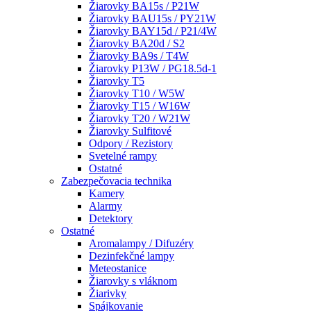
Žiarovky BA15s / P21W
Žiarovky BAU15s / PY21W
Žiarovky BAY15d / P21/4W
Žiarovky BA20d / S2
Žiarovky BA9s / T4W
Žiarovky P13W / PG18.5d-1
Žiarovky T5
Žiarovky T10 / W5W
Žiarovky T15 / W16W
Žiarovky T20 / W21W
Žiarovky Sulfitové
Odpory / Rezistory
Svetelné rampy
Ostatné
Zabezpečovacia technika
Kamery
Alarmy
Detektory
Ostatné
Aromalampy / Difuzéry
Dezinfekčné lampy
Meteostanice
Žiarovky s vláknom
Žiarivky
Spájkovanie