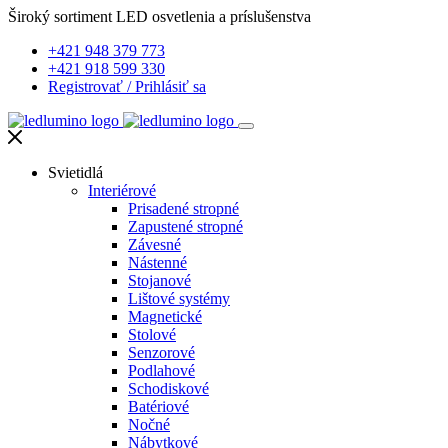
Široký sortiment LED osvetlenia a príslušenstva
+421 948 379 773
+421 918 599 330
Registrovať
/
Prihlásiť sa
Svietidlá
Interiérové
Prisadené stropné
Zapustené stropné
Závesné
Nástenné
Stojanové
Lištové systémy
Magnetické
Stolové
Senzorové
Podlahové
Schodiskové
Batériové
Nočné
Nábytkové