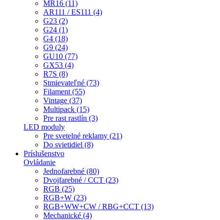
MR16 (11)
AR111 / ES111 (4)
G23 (2)
G24 (1)
G4 (18)
G9 (24)
GU10 (77)
GX53 (4)
R7S (8)
Stmievateľné (73)
Filament (55)
Vintage (37)
Multipack (15)
Pre rast rastlín (3)
LED moduly
Pre svetelné reklamy (21)
Do svietidiel (8)
Príslušenstvo
Ovládanie
Jednofarebné (80)
Dvojfarebné / CCT (23)
RGB (25)
RGB+W (23)
RGB+WW+CW / RBG+CCT (13)
Mechanické (4)