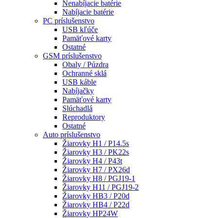
Nenabíjacie batérie
Nabíjacie batérie
PC príslušenstvo
USB kľúče
Pamäťové karty
Ostatné
GSM príslušenstvo
Obaly / Púzdra
Ochranné sklá
USB káble
Nabíjačky
Pamäťové karty
Slúchadlá
Reproduktory
Ostatné
Auto príslušenstvo
Žiarovky H1 / P14.5s
Žiarovky H3 / PK22s
Žiarovky H4 / P43t
Žiarovky H7 / PX26d
Žiarovky H8 / PGJ19-1
Žiarovky H11 / PGJ19-2
Žiarovky HB3 / P20d
Žiarovky HB4 / P22d
Žiarovky HP24W