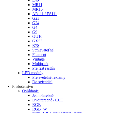
E40
MR11
MR16
AR111 / ES111
G23
G24
G4
G9
GU10
GX53
R7S
Stmievateľné
Filament
Vintage
Multipack
Pre rast rastlín
LED moduly
Pre svetelné reklamy
Do svietidiel
Príslušenstvo
Ovládanie
Jednofarebné
Dvojfarebné / CCT
RGB
RGB+W