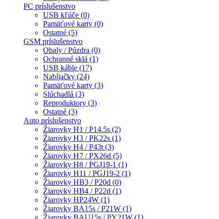
PC príslušenstvo
USB kľúče (0)
Pamäťové karty (0)
Ostatné (5)
GSM príslušenstvo
Obaly / Púzdra (0)
Ochranné sklá (1)
USB káble (17)
Nabíjačky (24)
Pamäťové karty (3)
Slúchadlá (3)
Reproduktory (3)
Ostatné (3)
Auto príslušenstvo
Žiarovky H1 / P14.5s (2)
Žiarovky H3 / PK22s (1)
Žiarovky H4 / P43t (3)
Žiarovky H7 / PX26d (5)
Žiarovky H8 / PGJ19-1 (1)
Žiarovky H11 / PGJ19-2 (1)
Žiarovky HB3 / P20d (0)
Žiarovky HB4 / P22d (1)
Žiarovky HP24W (1)
Žiarovky BA15s / P21W (1)
Žiarovky BAU15s / PY21W (1)