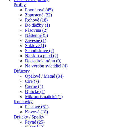
Profily
Povrchové (45)
Zapustené (22)
Rohové (18)
Do dlažby (1)
Pásovina (2)
Nástenné (5)
Závesné (1)
Soklové (1)
Schodiskové (2)
Na sklo a plexi (2)
Do sadrokartónu (9)
Na výrobu svietidiel (4)
Difúzory
Opálové / Matné (34)
Číre (7)
Čierne (4)
Optické (1)
Mikroprismatické (1)
Koncovky
Plastové (61)
Kovové (18)
Držiaky / Spojky
Pevné (25)