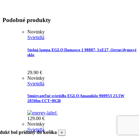
Podobné produkty
Novinky
Svietidlá
Stolná lampa EGLO Damasco 1 98887, 1xE27, čierne/dymové
sklo
29.90
€
Novinky
Svietidlá
Stmievateľné svietidlo EGLO Amandolo 900953 23.5W
2850lm CCT+RGB
129.00
€
Novinky
Svietidlá
dukt bol pridaný do košíka
×