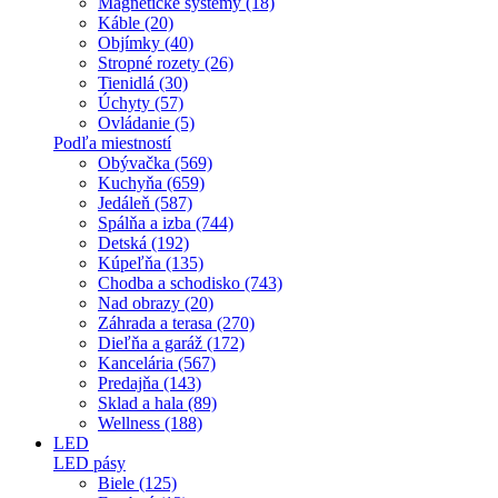
Magnetické systémy (18)
Káble (20)
Objímky (40)
Stropné rozety (26)
Tienidlá (30)
Úchyty (57)
Ovládanie (5)
Podľa miestností
Obývačka (569)
Kuchyňa (659)
Jedáleň (587)
Spálňa a izba (744)
Detská (192)
Kúpeľňa (135)
Chodba a schodisko (743)
Nad obrazy (20)
Záhrada a terasa (270)
Dieľňa a garáž (172)
Kancelária (567)
Predajňa (143)
Sklad a hala (89)
Wellness (188)
LED
LED pásy
Biele (125)