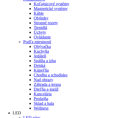
Koľajnicové systémy
Magnetické systémy
Káble
Objímky
Stropné rozety
Tienidlá
Úchyty
Ovládanie
Podľa miestností
Obývačka
Kuchyňa
Jedáleň
Spálňa a izba
Detská
Kúpeľňa
Chodba a schodisko
Nad obrazy
Záhrada a terasa
Dieľňa a garáž
Kancelária
Predajňa
Sklad a hala
Wellness
LED
LED pásy