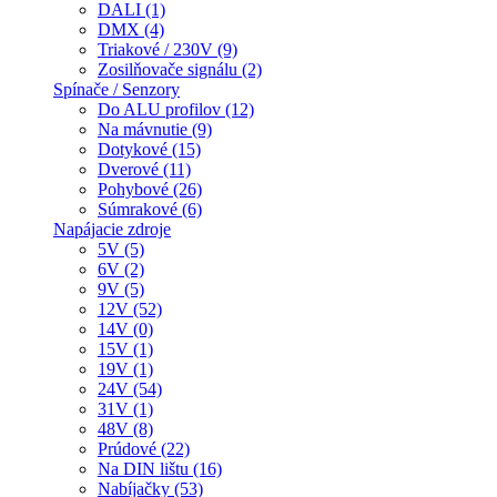
DALI (1)
DMX (4)
Triakové / 230V (9)
Zosilňovače signálu (2)
Spínače / Senzory
Do ALU profilov (12)
Na mávnutie (9)
Dotykové (15)
Dverové (11)
Pohybové (26)
Súmrakové (6)
Napájacie zdroje
5V (5)
6V (2)
9V (5)
12V (52)
14V (0)
15V (1)
19V (1)
24V (54)
31V (1)
48V (8)
Prúdové (22)
Na DIN lištu (16)
Nabíjačky (53)