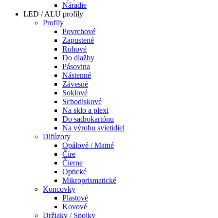
Náradie
LED / ALU profily
Profily
Povrchové
Zapustené
Rohové
Do dlažby
Pásovina
Nástenné
Závesné
Soklové
Schodiskové
Na sklo a plexi
Do sadrokartónu
Na výrobu svietidiel
Difúzory
Opálové / Matné
Číre
Čierne
Optické
Mikroprismatické
Koncovky
Plastové
Kovové
Držiaky / Spojky