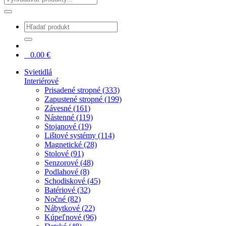
0
0.00
€
Svietidlá
Interiérové
Prisadené stropné (333)
Zapustené stropné (199)
Závesné (161)
Nástenné (119)
Stojanové (19)
Lištové systémy (114)
Magnetické (28)
Stolové (91)
Senzorové (48)
Podlahové (8)
Schodiskové (45)
Batériové (32)
Nočné (82)
Nábytkové (22)
Kúpeľnové (96)