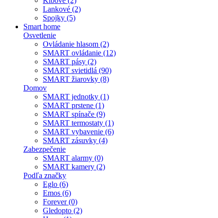
Kĺbové (2)
Lankové (2)
Spojky (5)
Smart home
Osvetlenie
Ovládanie hlasom (2)
SMART ovládanie (12)
SMART pásy (2)
SMART svietidlá (90)
SMART žiarovky (8)
Domov
SMART jednotky (1)
SMART prstene (1)
SMART spínače (9)
SMART termostaty (1)
SMART vybavenie (6)
SMART zásuvky (4)
Zabezpečenie
SMART alarmy (0)
SMART kamery (2)
Podľa značky
Eglo (6)
Emos (6)
Forever (0)
Gledopto (2)