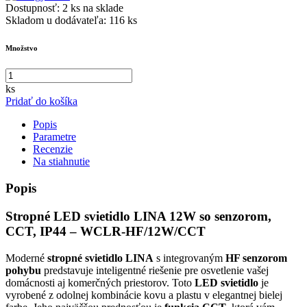
Dostupnosť:
2 ks na sklade
Skladom u dodávateľa:
116 ks
Množstvo
ks
Pridať do košíka
Popis
Parametre
Recenzie
Na stiahnutie
Popis
Stropné LED svietidlo LINA 12W so senzorom,
CCT, IP44 – WCLR-HF/12W/CCT
Moderné
stropné svietidlo LINA
s integrovaným
HF senzorom
pohybu
predstavuje inteligentné riešenie pre osvetlenie vašej
domácnosti aj komerčných priestorov. Toto
LED svietidlo
je
vyrobené z odolnej kombinácie kovu a plastu v elegantnej bielej