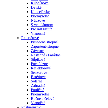
Kúpeľnové
Detské
Kancelárske
Priemyselné
Núdzové
S ventilátorom
Pre rast rastlín
Vianočné
Exteriérové
Prisadené stropné
Zapustené stropné
Závesné
Nástenné / Fasádne
Stĺpikové
Pochôdzne
Reflektorové
Senzorové
Batériové
Solárne
Záhradné
Pouličné
Priemyselné
Ručné a čelové
Vianočné
Príslušenstvo