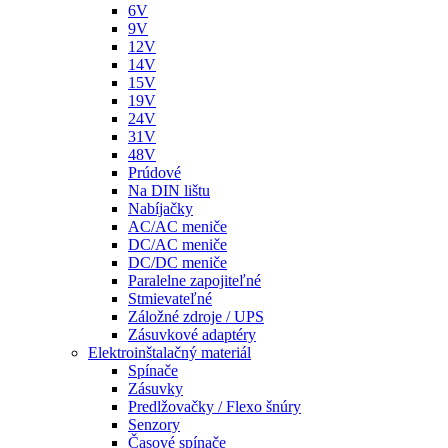
6V
9V
12V
14V
15V
19V
24V
31V
48V
Prúdové
Na DIN lištu
Nabíjačky
AC/AC meniče
DC/AC meniče
DC/DC meniče
Paralelne zapojiteľné
Stmievateľné
Záložné zdroje / UPS
Zásuvkové adaptéry
Elektroinštalačný materiál
Spínače
Zásuvky
Predlžovačky / Flexo šnúry
Senzory
Časové spínače