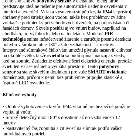
Tento spoľahlivý
pohybový senzor
v elegantnej bielej farbe
predstavuje ideálne riešenie pre automatické riadenie osvetlenia v
interiéri aj exteriéri. Vďaka vysokému stupňu krytia
IP44
je prístroj
chránený pred striekajúcou vodou, takže bez problémov zvládne
vonkajšie podmienky pri vchodových dverách, na parkoviskách či
fasádach domov. Skvele poslúži aj vo vnútri budov, napríklad na
chodbách, pri výťahoch alebo na toaletách. Moderná
PIR
technológia
sníma infračervené žiarenie a zaručuje presnú detekciu
pohybu v širokom uhle 180° až do vzdialenosti 12 metrov.
Integrované súmrakové čidlo vám umožní plynule nastaviť citlivosť
na okolité svetlo, takže
svietidlá
sa budú spínať naozaj až vtedy,
keď sa zotmie. Zariadenie efektívne šetrí elektrickú energiu, pretože
svieti len v čase reálneho využitia priestoru. Tento
pohybový
senzor
sa stane skvelým doplnkom pre vaše
SMART ovládanie
domácnosti, pričom k nemu bez problémov pripojíte klasické aj
úsporné LED osvetlenie.
Kľúčové výhody
• Odolné vyhotovenie s krytím IP44 vhodné pre bezpečné použitie
vonku aj vnútri
• Široký detekčný uhol 180° s dosahom až do vzdialenosti 12
metrov
• Nastaviteľný čas zopnutia a citlivosť na súmrak podľa vašich
individuálnych potrieb