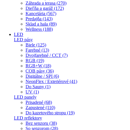
Záhrada a terasa (270)
Dieľňa a garáž (172)
Kancelária (567)
Predajňa (143)
Sklad a hala (89)
Wellness (188)
LED
LED pásy
Biele (125)
Farebné (13)
Dvojfarebné / CCT (7)
RGB (19)
RGB+W (18)
COB pásy (36)
Digitálne / SPI (6)
NeonFlex / Exteriérové (41)
Do Sauny (1)
UV (1)
LED panely
Prisadené (68)
Zapustené (110)
Do kazetového stropu (19)
LED reflektory
Bez senzoru (38)
So senzorom (28)