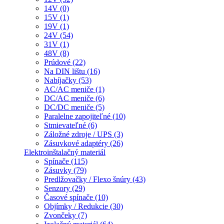
14V (0)
15V (1)
19V (1)
24V (54)
31V (1)
48V (8)
Prúdové (22)
Na DIN lištu (16)
Nabíjačky (53)
AC/AC meniče (1)
DC/AC meniče (6)
DC/DC meniče (5)
Paralelne zapojiteľné (10)
Stmievateľné (6)
Záložné zdroje / UPS (3)
Zásuvkové adaptéry (26)
Elektroinštalačný materiál
Spínače (115)
Zásuvky (79)
Predlžovačky / Flexo šnúry (43)
Senzory (29)
Časové spínače (10)
Objímky / Redukcie (30)
Zvončeky (7)