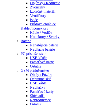
Objímky / Redukcie
Zvončeky
Izolačný materiál
Ventilátory
Ističe
Prúdové chrániče
Káble / Konektory
Káble / Vodiče
Konektory / Svorky
Batérie
Nenabíjacie batérie
Nabíjacie batérie
PC príslušenstvo
USB kľúče
Pamäťové karty
Ostatné
GSM príslušenstvo
Obaly / Púzdra
Ochranné sklá
USB káble
Nabíjačky
Pamäťové karty
Slúchadlá
Reproduktory
Ostatné