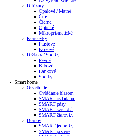
Na výrobu svietidiel
Difúzory
Opálové / Matné
Číre
Čierne
Optické
Mikroprismatické
Koncovky
Plastové
Kovové
Držiaky / Spojky
Pevné
Kĺbové
Lankové
Spojky
Smart home
Osvetlenie
Ovládanie hlasom
SMART ovládanie
SMART pásy
SMART svietidlá
SMART žiarovky
Domov
SMART jednotky
SMART prstene