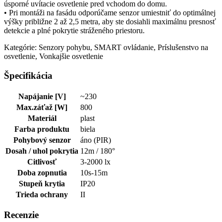
úsporné uvítacie osvetlenie pred vchodom do domu.
• Pri montáži na fasádu odporúčame senzor umiestniť do optimálnej
výšky približne 2 až 2,5 metra, aby ste dosiahli maximálnu presnosť
detekcie a plné pokrytie stráženého priestoru.
Kategórie: Senzory pohybu, SMART ovládanie, Príslušenstvo na
osvetlenie, Vonkajšie osvetlenie
Špecifikácia
Napájanie [V]
~230
Max.záťaž [W]
800
Materiál
plast
Farba produktu
biela
Pohybový senzor
áno (PIR)
Dosah / uhol pokrytia
12m / 180°
Citlivosť
3-2000 lx
Doba zopnutia
10s-15m
Stupeň krytia
IP20
Trieda ochrany
II
Recenzie