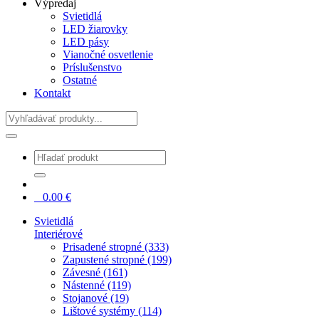
Výpredaj
Svietidlá
LED žiarovky
LED pásy
Vianočné osvetlenie
Príslušenstvo
Ostatné
Kontakt
Hladať
0
0.00
€
Svietidlá
Interiérové
Prisadené stropné (333)
Zapustené stropné (199)
Závesné (161)
Nástenné (119)
Stojanové (19)
Lištové systémy (114)