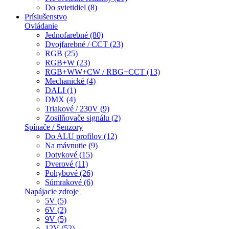
Do svietidiel (8)
Príslušenstvo
Ovládanie
Jednofarebné (80)
Dvojfarebné / CCT (23)
RGB (25)
RGB+W (23)
RGB+WW+CW / RBG+CCT (13)
Mechanické (4)
DALI (1)
DMX (4)
Triakové / 230V (9)
Zosilňovače signálu (2)
Spínače / Senzory
Do ALU profilov (12)
Na mávnutie (9)
Dotykové (15)
Dverové (11)
Pohybové (26)
Súmrakové (6)
Napájacie zdroje
5V (5)
6V (2)
9V (5)
12V (52)