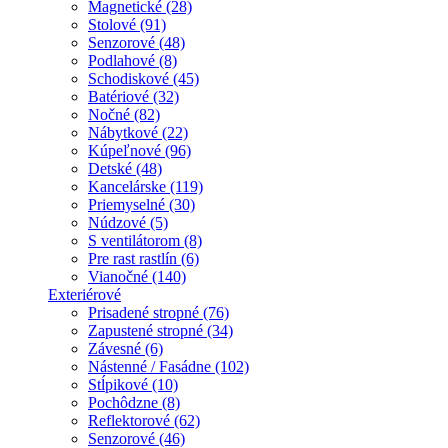
Magnetické (28)
Stolové (91)
Senzorové (48)
Podlahové (8)
Schodiskové (45)
Batériové (32)
Nočné (82)
Nábytkové (22)
Kúpeľnové (96)
Detské (48)
Kancelárske (119)
Priemyselné (30)
Núdzové (5)
S ventilátorom (8)
Pre rast rastlín (6)
Vianočné (140)
Exteriérové
Prisadené stropné (76)
Zapustené stropné (34)
Závesné (6)
Nástenné / Fasádne (102)
Stĺpikové (10)
Pochôdzne (8)
Reflektorové (62)
Senzorové (46)