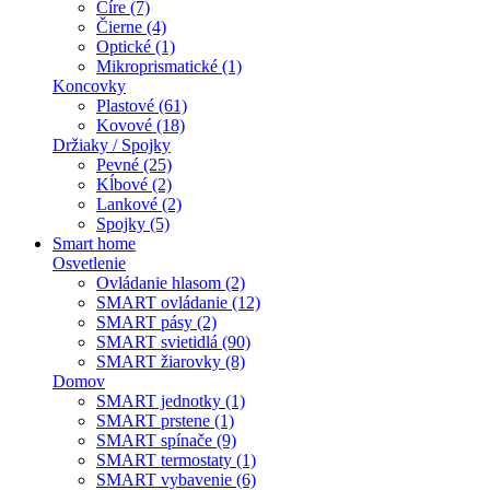
Číre (7)
Čierne (4)
Optické (1)
Mikroprismatické (1)
Koncovky
Plastové (61)
Kovové (18)
Držiaky / Spojky
Pevné (25)
Kĺbové (2)
Lankové (2)
Spojky (5)
Smart home
Osvetlenie
Ovládanie hlasom (2)
SMART ovládanie (12)
SMART pásy (2)
SMART svietidlá (90)
SMART žiarovky (8)
Domov
SMART jednotky (1)
SMART prstene (1)
SMART spínače (9)
SMART termostaty (1)
SMART vybavenie (6)