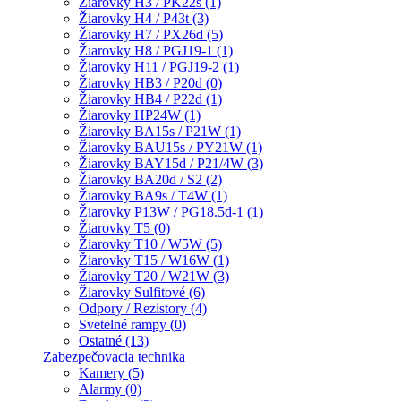
Žiarovky H3 / PK22s (1)
Žiarovky H4 / P43t (3)
Žiarovky H7 / PX26d (5)
Žiarovky H8 / PGJ19-1 (1)
Žiarovky H11 / PGJ19-2 (1)
Žiarovky HB3 / P20d (0)
Žiarovky HB4 / P22d (1)
Žiarovky HP24W (1)
Žiarovky BA15s / P21W (1)
Žiarovky BAU15s / PY21W (1)
Žiarovky BAY15d / P21/4W (3)
Žiarovky BA20d / S2 (2)
Žiarovky BA9s / T4W (1)
Žiarovky P13W / PG18.5d-1 (1)
Žiarovky T5 (0)
Žiarovky T10 / W5W (5)
Žiarovky T15 / W16W (1)
Žiarovky T20 / W21W (3)
Žiarovky Sulfitové (6)
Odpory / Rezistory (4)
Svetelné rampy (0)
Ostatné (13)
Zabezpečovacia technika
Kamery (5)
Alarmy (0)