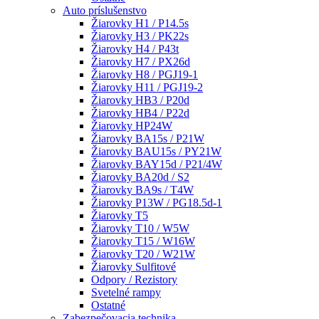
Auto príslušenstvo
Žiarovky H1 / P14.5s
Žiarovky H3 / PK22s
Žiarovky H4 / P43t
Žiarovky H7 / PX26d
Žiarovky H8 / PGJ19-1
Žiarovky H11 / PGJ19-2
Žiarovky HB3 / P20d
Žiarovky HB4 / P22d
Žiarovky HP24W
Žiarovky BA15s / P21W
Žiarovky BAU15s / PY21W
Žiarovky BAY15d / P21/4W
Žiarovky BA20d / S2
Žiarovky BA9s / T4W
Žiarovky P13W / PG18.5d-1
Žiarovky T5
Žiarovky T10 / W5W
Žiarovky T15 / W16W
Žiarovky T20 / W21W
Žiarovky Sulfitové
Odpory / Rezistory
Svetelné rampy
Ostatné
Zabezpečovacia technika