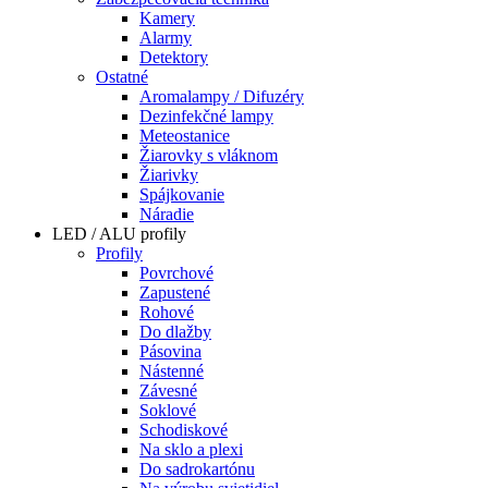
Kamery
Alarmy
Detektory
Ostatné
Aromalampy / Difuzéry
Dezinfekčné lampy
Meteostanice
Žiarovky s vláknom
Žiarivky
Spájkovanie
Náradie
LED / ALU profily
Profily
Povrchové
Zapustené
Rohové
Do dlažby
Pásovina
Nástenné
Závesné
Soklové
Schodiskové
Na sklo a plexi
Do sadrokartónu