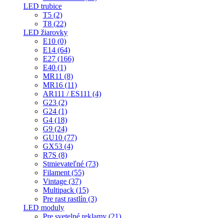
LED trubice
T5 (2)
T8 (22)
LED žiarovky
E10 (0)
E14 (64)
E27 (166)
E40 (1)
MR11 (8)
MR16 (11)
AR111 / ES111 (4)
G23 (2)
G24 (1)
G4 (18)
G9 (24)
GU10 (77)
GX53 (4)
R7S (8)
Stmievateľné (73)
Filament (55)
Vintage (37)
Multipack (15)
Pre rast rastlín (3)
LED moduly
Pre svetelné reklamy (21)