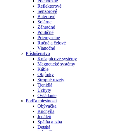
Pochôdzne
Reflektorové
Senzorové
Batériové
Solárne
Záhradné
Pouličné
Priemyselné
Ručné a čelové
Vianočné
Príslušenstvo
Koľajnicové systémy
Magnetické systémy
Káble
Objímky
Stropné rozety
Tienidlá
Úchyty
Ovládanie
Podľa miestností
Obývačka
Kuchyňa
Jedáleň
Spálňa a izba
Detská