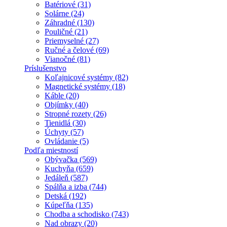
Batériové (31)
Solárne (24)
Záhradné (130)
Pouličné (21)
Priemyselné (27)
Ručné a čelové (69)
Vianočné (81)
Príslušenstvo
Koľajnicové systémy (82)
Magnetické systémy (18)
Káble (20)
Objímky (40)
Stropné rozety (26)
Tienidlá (30)
Úchyty (57)
Ovládanie (5)
Podľa miestností
Obývačka (569)
Kuchyňa (659)
Jedáleň (587)
Spálňa a izba (744)
Detská (192)
Kúpeľňa (135)
Chodba a schodisko (743)
Nad obrazy (20)