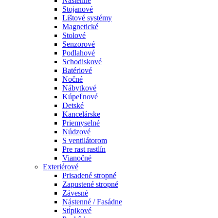
Nástenné
Stojanové
Lištové systémy
Magnetické
Stolové
Senzorové
Podlahové
Schodiskové
Batériové
Nočné
Nábytkové
Kúpeľnové
Detské
Kancelárske
Priemyselné
Núdzové
S ventilátorom
Pre rast rastlín
Vianočné
Exteriérové
Prisadené stropné
Zapustené stropné
Závesné
Nástenné / Fasádne
Stĺpikové