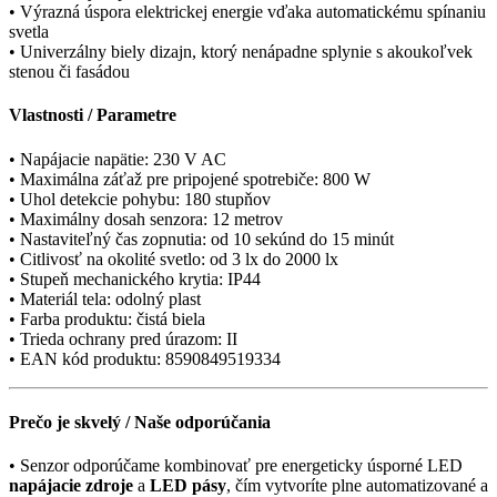
• Výrazná úspora elektrickej energie vďaka automatickému spínaniu
svetla
• Univerzálny biely dizajn, ktorý nenápadne splynie s akoukoľvek
stenou či fasádou
Vlastnosti / Parametre
• Napájacie napätie: 230 V AC
• Maximálna záťaž pre pripojené spotrebiče: 800 W
• Uhol detekcie pohybu: 180 stupňov
• Maximálny dosah senzora: 12 metrov
• Nastaviteľný čas zopnutia: od 10 sekúnd do 15 minút
• Citlivosť na okolité svetlo: od 3 lx do 2000 lx
• Stupeň mechanického krytia: IP44
• Materiál tela: odolný plast
• Farba produktu: čistá biela
• Trieda ochrany pred úrazom: II
• EAN kód produktu: 8590849519334
Prečo je skvelý / Naše odporúčania
• Senzor odporúčame kombinovať pre energeticky úsporné LED
napájacie zdroje
a
LED pásy
, čím vytvoríte plne automatizované a