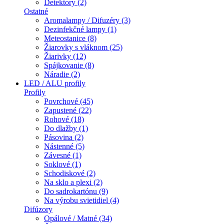
Detektory (2)
Ostatné
Aromalampy / Difuzéry (3)
Dezinfekčné lampy (1)
Meteostanice (8)
Žiarovky s vláknom (25)
Žiarivky (12)
Spájkovanie (8)
Náradie (2)
LED / ALU profily
Profily
Povrchové (45)
Zapustené (22)
Rohové (18)
Do dlažby (1)
Pásovina (2)
Nástenné (5)
Závesné (1)
Soklové (1)
Schodiskové (2)
Na sklo a plexi (2)
Do sadrokartónu (9)
Na výrobu svietidiel (4)
Difúzory
Opálové / Matné (34)