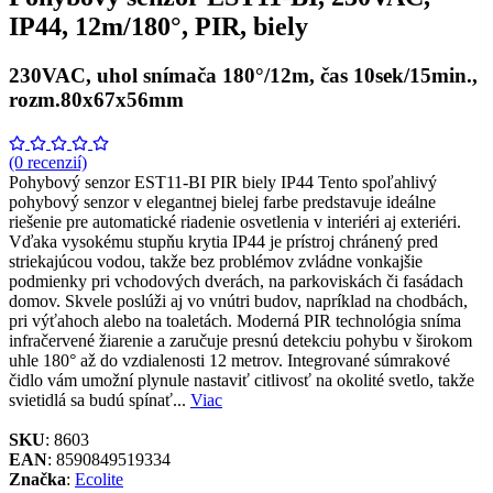
IP44, 12m/180°, PIR, biely
230VAC, uhol snímača 180°/12m, čas 10sek/15min.,
rozm.80x67x56mm
(0 recenzií)
Pohybový senzor EST11-BI PIR biely IP44 Tento spoľahlivý
pohybový senzor v elegantnej bielej farbe predstavuje ideálne
riešenie pre automatické riadenie osvetlenia v interiéri aj exteriéri.
Vďaka vysokému stupňu krytia IP44 je prístroj chránený pred
striekajúcou vodou, takže bez problémov zvládne vonkajšie
podmienky pri vchodových dverách, na parkoviskách či fasádach
domov. Skvele poslúži aj vo vnútri budov, napríklad na chodbách,
pri výťahoch alebo na toaletách. Moderná PIR technológia sníma
infračervené žiarenie a zaručuje presnú detekciu pohybu v širokom
uhle 180° až do vzdialenosti 12 metrov. Integrované súmrakové
čidlo vám umožní plynule nastaviť citlivosť na okolité svetlo, takže
svietidlá sa budú spínať...
Viac
SKU
: 8603
EAN
: 8590849519334
Značka
:
Ecolite