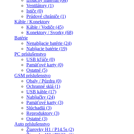
Izolačný materiál (64)
Ventilátory (1)
Ističe (0)
Prúdové chrániče (1)
Káble / Konektory
Káble / Vodiče (45)
Konektory / Svorky (68)
Batérie
Nenabíjacie batérie (24)
Nabíjacie batérie (19)
PC príslušenstvo
USB kľúče (0)
Pamäťové karty (0)
Ostatné (5)
GSM príslušenstvo
Obaly / Púzdra (0)
Ochranné sklá (1)
USB káble (17)
Nabíjačky (24)
Pamäťové karty (3)
Slúchadlá (3)
Reproduktory (3)
Ostatné (3)
Auto príslušenstvo
Žiarovky H1 / P14.5s (2)