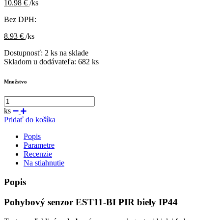
10.98 €
/ks
Bez DPH:
8.93 €
/ks
Dostupnosť:
2 ks na sklade
Skladom u dodávateľa:
682 ks
Množstvo
ks
Pridať do košíka
Popis
Parametre
Recenzie
Na stiahnutie
Popis
Pohybový senzor EST11-BI PIR biely IP44