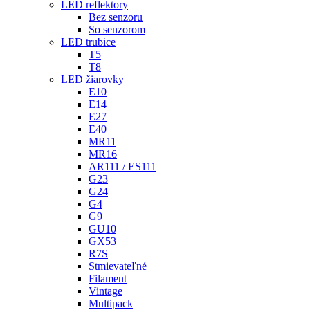
LED reflektory
Bez senzoru
So senzorom
LED trubice
T5
T8
LED žiarovky
E10
E14
E27
E40
MR11
MR16
AR111 / ES111
G23
G24
G4
G9
GU10
GX53
R7S
Stmievateľné
Filament
Vintage
Multipack