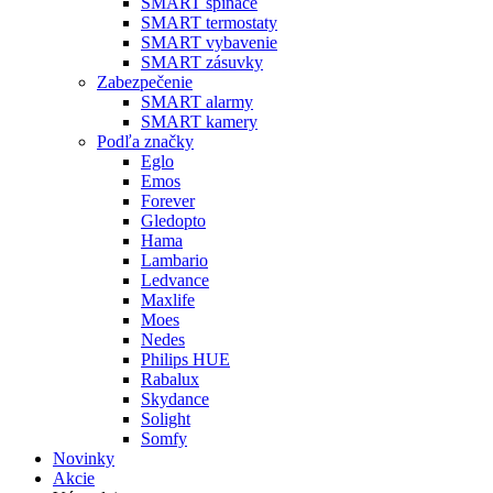
SMART spínače
SMART termostaty
SMART vybavenie
SMART zásuvky
Zabezpečenie
SMART alarmy
SMART kamery
Podľa značky
Eglo
Emos
Forever
Gledopto
Hama
Lambario
Ledvance
Maxlife
Moes
Nedes
Philips HUE
Rabalux
Skydance
Solight
Somfy
Novinky
Akcie