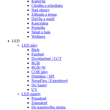
Kúpeľňa
Chodba a schodisko
Nad obrazy
Záhrada a terasa
Dieľňa a garáž
Kancelária
Predajňa
Sklad a hala
Wellness
LED
LED pásy
Biele
Farebné
Dvojfarebné / CCT
RGB
RGB+W
COB pásy
Digitálne / SPI
NeonFlex / Exteriérové
Do Sauny
UV
LED panely
Prisadené
Zapustené
Do kazetového stropu