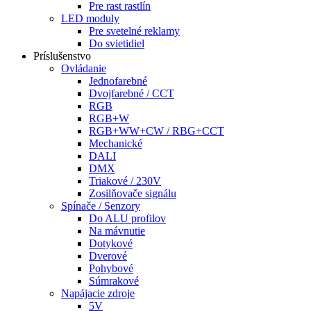
Pre rast rastlín
LED moduly
Pre svetelné reklamy
Do svietidiel
Príslušenstvo
Ovládanie
Jednofarebné
Dvojfarebné / CCT
RGB
RGB+W
RGB+WW+CW / RBG+CCT
Mechanické
DALI
DMX
Triakové / 230V
Zosilňovače signálu
Spínače / Senzory
Do ALU profilov
Na mávnutie
Dotykové
Dverové
Pohybové
Súmrakové
Napájacie zdroje
5V