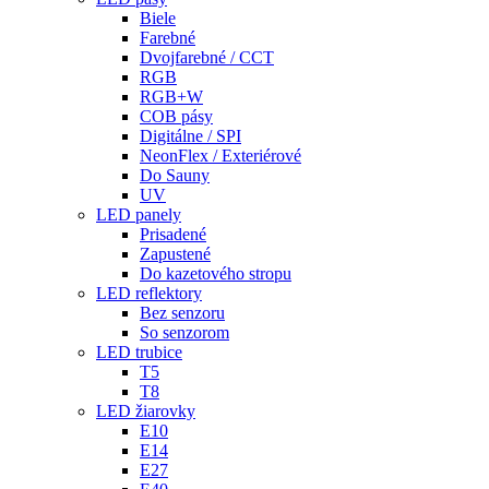
Biele
Farebné
Dvojfarebné / CCT
RGB
RGB+W
COB pásy
Digitálne / SPI
NeonFlex / Exteriérové
Do Sauny
UV
LED panely
Prisadené
Zapustené
Do kazetového stropu
LED reflektory
Bez senzoru
So senzorom
LED trubice
T5
T8
LED žiarovky
E10
E14
E27