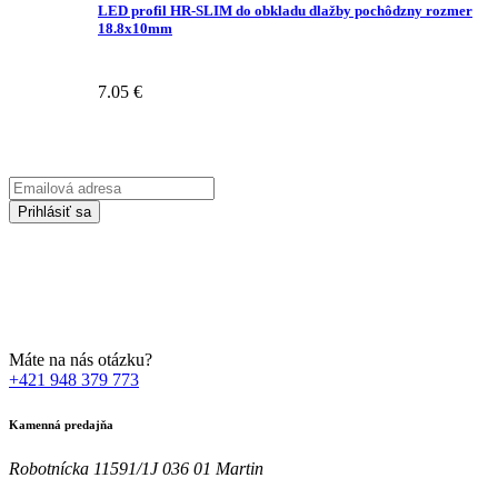
LED profil HR-SLIM do obkladu dlažby pochôdzny rozmer
18.8x10mm
7.05
€
Prihláste sa na odber Newsletter-u
Emailová
adresa
Prihlásiť sa
Zadaním svojej emailovej adresy súhlasíte so spracúvaním Vašich
osobných údajov za účelom marketingu. Bližšie informácie nájdete
TU
Máte na nás otázku?
+421 948 379 773
Kamenná predajňa
Robotnícka 11591/1J 036 01 Martin