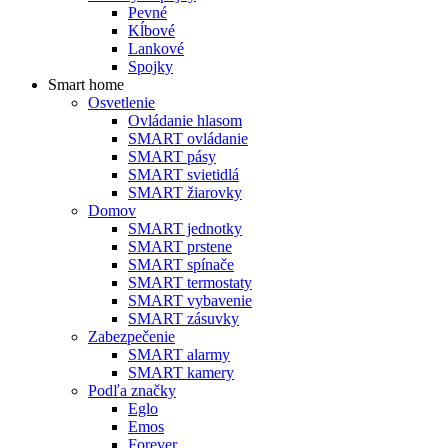
Pevné
Kĺbové
Lankové
Spojky
Smart home
Osvetlenie
Ovládanie hlasom
SMART ovládanie
SMART pásy
SMART svietidlá
SMART žiarovky
Domov
SMART jednotky
SMART prstene
SMART spínače
SMART termostaty
SMART vybavenie
SMART zásuvky
Zabezpečenie
SMART alarmy
SMART kamery
Podľa značky
Eglo
Emos
Forever