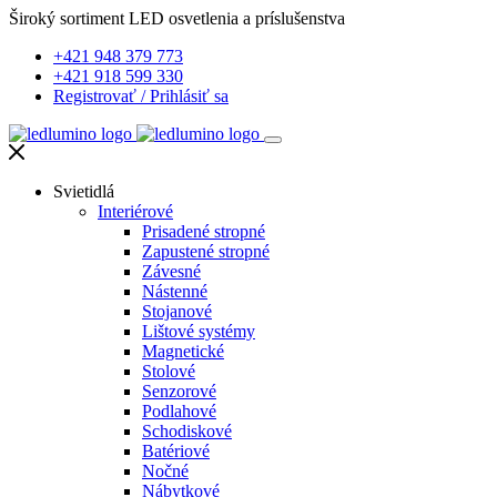
Široký sortiment LED osvetlenia a príslušenstva
+421 948 379 773
+421 918 599 330
Registrovať
/
Prihlásiť sa
Svietidlá
Interiérové
Prisadené stropné
Zapustené stropné
Závesné
Nástenné
Stojanové
Lištové systémy
Magnetické
Stolové
Senzorové
Podlahové
Schodiskové
Batériové
Nočné
Nábytkové