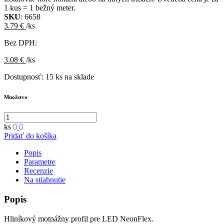
1 kus = 1 bežný meter.
SKU
: 6658
3.79 €
/ks
Bez DPH:
3.08 €
/ks
Dostupnosť:
15 ks na sklade
Množstvo
ks
Pridať do košíka
Popis
Parametre
Recenzie
Na stiahnutie
Popis
Hliníkový motnážny profil pre LED NeonFlex.