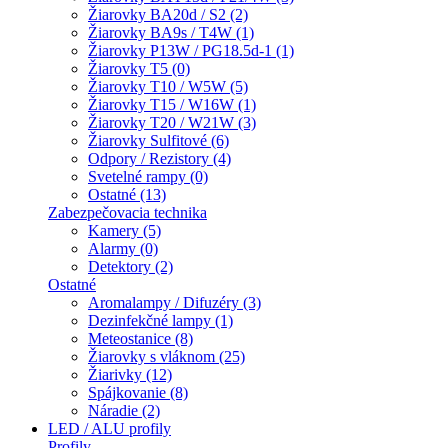
Žiarovky BA20d / S2 (2)
Žiarovky BA9s / T4W (1)
Žiarovky P13W / PG18.5d-1 (1)
Žiarovky T5 (0)
Žiarovky T10 / W5W (5)
Žiarovky T15 / W16W (1)
Žiarovky T20 / W21W (3)
Žiarovky Sulfitové (6)
Odpory / Rezistory (4)
Svetelné rampy (0)
Ostatné (13)
Zabezpečovacia technika
Kamery (5)
Alarmy (0)
Detektory (2)
Ostatné
Aromalampy / Difuzéry (3)
Dezinfekčné lampy (1)
Meteostanice (8)
Žiarovky s vláknom (25)
Žiarivky (12)
Spájkovanie (8)
Náradie (2)
LED / ALU profily
Profily