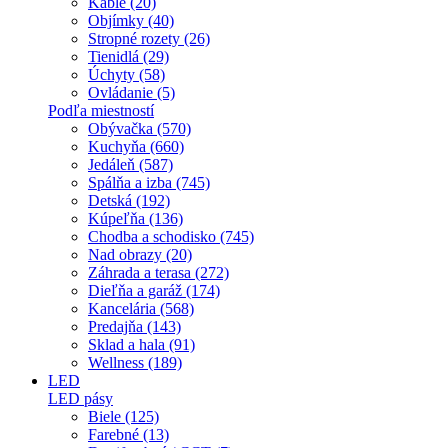
Káble (20)
Objímky (40)
Stropné rozety (26)
Tienidlá (29)
Úchyty (58)
Ovládanie (5)
Podľa miestností
Obývačka (570)
Kuchyňa (660)
Jedáleň (587)
Spálňa a izba (745)
Detská (192)
Kúpeľňa (136)
Chodba a schodisko (745)
Nad obrazy (20)
Záhrada a terasa (272)
Dieľňa a garáž (174)
Kancelária (568)
Predajňa (143)
Sklad a hala (91)
Wellness (189)
LED
LED pásy
Biele (125)
Farebné (13)