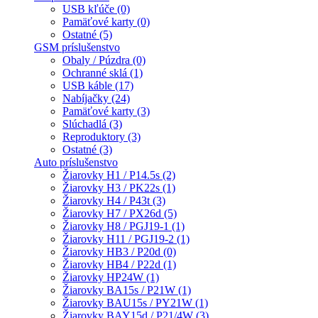
USB kľúče (0)
Pamäťové karty (0)
Ostatné (5)
GSM príslušenstvo
Obaly / Púzdra (0)
Ochranné sklá (1)
USB káble (17)
Nabíjačky (24)
Pamäťové karty (3)
Slúchadlá (3)
Reproduktory (3)
Ostatné (3)
Auto príslušenstvo
Žiarovky H1 / P14.5s (2)
Žiarovky H3 / PK22s (1)
Žiarovky H4 / P43t (3)
Žiarovky H7 / PX26d (5)
Žiarovky H8 / PGJ19-1 (1)
Žiarovky H11 / PGJ19-2 (1)
Žiarovky HB3 / P20d (0)
Žiarovky HB4 / P22d (1)
Žiarovky HP24W (1)
Žiarovky BA15s / P21W (1)
Žiarovky BAU15s / PY21W (1)
Žiarovky BAY15d / P21/4W (3)