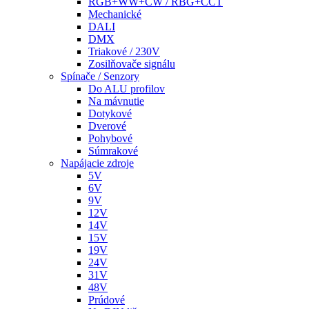
RGB+WW+CW / RBG+CCT
Mechanické
DALI
DMX
Triakové / 230V
Zosilňovače signálu
Spínače / Senzory
Do ALU profilov
Na mávnutie
Dotykové
Dverové
Pohybové
Súmrakové
Napájacie zdroje
5V
6V
9V
12V
14V
15V
19V
24V
31V
48V
Prúdové