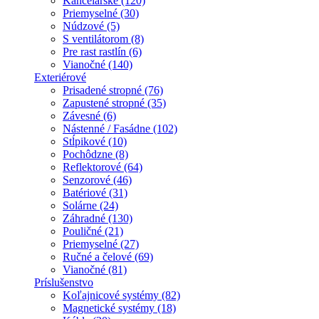
Kancelárske (120)
Priemyselné (30)
Núdzové (5)
S ventilátorom (8)
Pre rast rastlín (6)
Vianočné (140)
Exteriérové
Prisadené stropné (76)
Zapustené stropné (35)
Závesné (6)
Nástenné / Fasádne (102)
Stĺpikové (10)
Pochôdzne (8)
Reflektorové (64)
Senzorové (46)
Batériové (31)
Solárne (24)
Záhradné (130)
Pouličné (21)
Priemyselné (27)
Ručné a čelové (69)
Vianočné (81)
Príslušenstvo
Koľajnicové systémy (82)
Magnetické systémy (18)