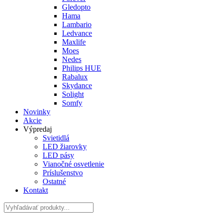
Gledopto
Hama
Lambario
Ledvance
Maxlife
Moes
Nedes
Philips HUE
Rabalux
Skydance
Solight
Somfy
Novinky
Akcie
Výpredaj
Svietidlá
LED žiarovky
LED pásy
Vianočné osvetlenie
Príslušenstvo
Ostatné
Kontakt
Hladať