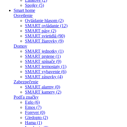
Lankové (2)
Spojky (5)
Smart home
Osvetlenie
Ovládanie hlasom (2)
SMART ovládanie (12)
SMART pásy (2)
SMART svietidlá (90)
SMART žiarovky (9)
Domov
SMART jednotky (1)
SMART prstene (1)
SMART spínače (9)
SMART termostaty (1)
SMART vybavenie (6)
SMART zásuvky (4)
Zabezpečenie
SMART alarmy (0)
SMART kamery (2)
Podľa značky
Eglo (6)
Emos (7)
Forever (0)
Gledopto (2)
Hama (1)