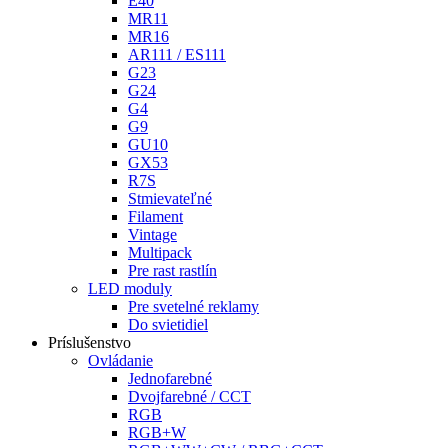
E40
MR11
MR16
AR111 / ES111
G23
G24
G4
G9
GU10
GX53
R7S
Stmievateľné
Filament
Vintage
Multipack
Pre rast rastlín
LED moduly
Pre svetelné reklamy
Do svietidiel
Príslušenstvo
Ovládanie
Jednofarebné
Dvojfarebné / CCT
RGB
RGB+W