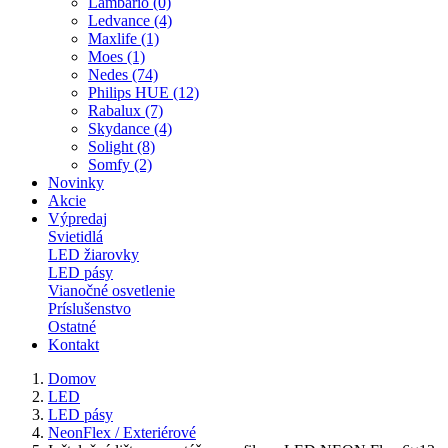
Lambario (0)
Ledvance (4)
Maxlife (1)
Moes (1)
Nedes (74)
Philips HUE (12)
Rabalux (7)
Skydance (4)
Solight (8)
Somfy (2)
Novinky
Akcie
Výpredaj
Svietidlá
LED žiarovky
LED pásy
Vianočné osvetlenie
Príslušenstvo
Ostatné
Kontakt
Domov
LED
LED pásy
NeonFlex / Exteriérové