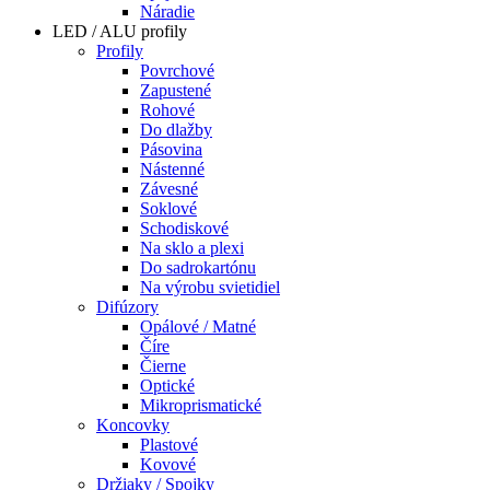
Náradie
LED / ALU profily
Profily
Povrchové
Zapustené
Rohové
Do dlažby
Pásovina
Nástenné
Závesné
Soklové
Schodiskové
Na sklo a plexi
Do sadrokartónu
Na výrobu svietidiel
Difúzory
Opálové / Matné
Číre
Čierne
Optické
Mikroprismatické
Koncovky
Plastové
Kovové
Držiaky / Spojky