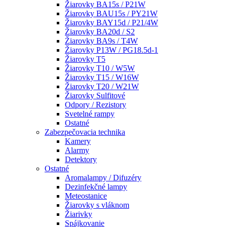
Žiarovky BA15s / P21W
Žiarovky BAU15s / PY21W
Žiarovky BAY15d / P21/4W
Žiarovky BA20d / S2
Žiarovky BA9s / T4W
Žiarovky P13W / PG18.5d-1
Žiarovky T5
Žiarovky T10 / W5W
Žiarovky T15 / W16W
Žiarovky T20 / W21W
Žiarovky Sulfitové
Odpory / Rezistory
Svetelné rampy
Ostatné
Zabezpečovacia technika
Kamery
Alarmy
Detektory
Ostatné
Aromalampy / Difuzéry
Dezinfekčné lampy
Meteostanice
Žiarovky s vláknom
Žiarivky
Spájkovanie