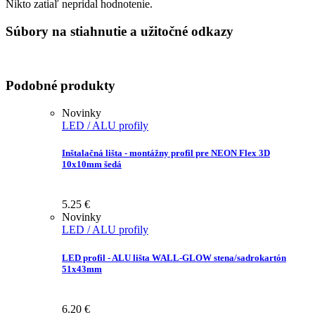
Nikto zatiaľ nepridal hodnotenie.
Súbory na stiahnutie a užitočné odkazy
Podobné produkty
Novinky
LED / ALU profily
Inštalačná lišta - montážny profil pre NEON Flex 3D
10x10mm šedá
5.25
€
Novinky
LED / ALU profily
LED profil - ALU lišta WALL-GLOW stena/sadrokartón
51x43mm
6.20
€