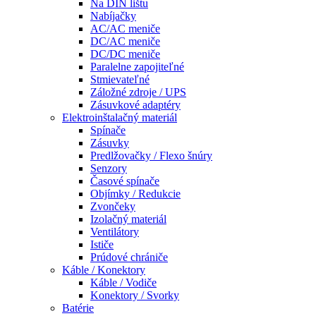
Na DIN lištu
Nabíjačky
AC/AC meniče
DC/AC meniče
DC/DC meniče
Paralelne zapojiteľné
Stmievateľné
Záložné zdroje / UPS
Zásuvkové adaptéry
Elektroinštalačný materiál
Spínače
Zásuvky
Predlžovačky / Flexo šnúry
Senzory
Časové spínače
Objímky / Redukcie
Zvončeky
Izolačný materiál
Ventilátory
Ističe
Prúdové chrániče
Káble / Konektory
Káble / Vodiče
Konektory / Svorky
Batérie