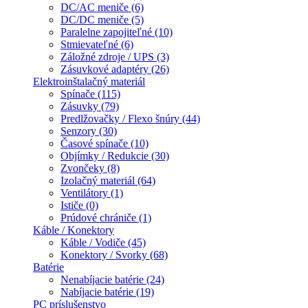
DC/AC meniče (6)
DC/DC meniče (5)
Paralelne zapojiteľné (10)
Stmievateľné (6)
Záložné zdroje / UPS (3)
Zásuvkové adaptéry (26)
Elektroinštalačný materiál
Spínače (115)
Zásuvky (79)
Predlžovačky / Flexo šnúry (44)
Senzory (30)
Časové spínače (10)
Objímky / Redukcie (30)
Zvončeky (8)
Izolačný materiál (64)
Ventilátory (1)
Ističe (0)
Prúdové chrániče (1)
Káble / Konektory
Káble / Vodiče (45)
Konektory / Svorky (68)
Batérie
Nenabíjacie batérie (24)
Nabíjacie batérie (19)
PC príslušenstvo