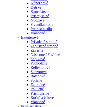
Kúpeľnové
Detské
Kancelárske
Priemyselné
Núdzové
S ventilátorom
Pre rast rastlín
Vianočné
Exteriérové
Prisadené stropné
Zapustené stropné
Závesné
Nástenné / Fasádne
Stĺpikové
Pochôdzne
Reflektorové
Senzorové
Batériové
Solárne
Záhradné
Pouličné
Priemyselné
Ručné a čelové
Vianočné
Príslušenstvo