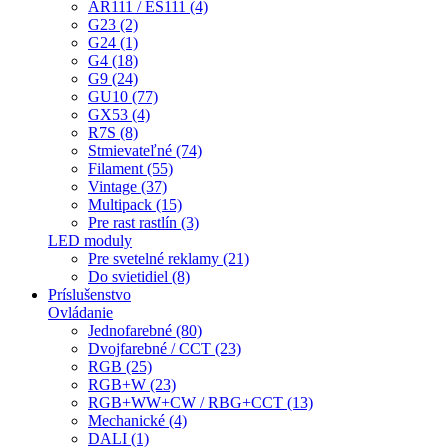
AR111 / ES111 (4)
G23 (2)
G24 (1)
G4 (18)
G9 (24)
GU10 (77)
GX53 (4)
R7S (8)
Stmievateľné (74)
Filament (55)
Vintage (37)
Multipack (15)
Pre rast rastlín (3)
LED moduly
Pre svetelné reklamy (21)
Do svietidiel (8)
Príslušenstvo
Ovládanie
Jednofarebné (80)
Dvojfarebné / CCT (23)
RGB (25)
RGB+W (23)
RGB+WW+CW / RBG+CCT (13)
Mechanické (4)
DALI (1)