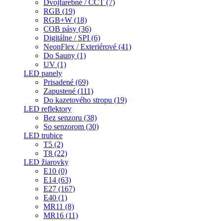
Dvojfarebné / CCT (7)
RGB (19)
RGB+W (18)
COB pásy (36)
Digitálne / SPI (6)
NeonFlex / Exteriérové (41)
Do Sauny (1)
UV (1)
LED panely
Prisadené (69)
Zapustené (111)
Do kazetového stropu (19)
LED reflektory
Bez senzoru (38)
So senzorom (30)
LED trubice
T5 (2)
T8 (22)
LED žiarovky
E10 (0)
E14 (63)
E27 (167)
E40 (1)
MR11 (8)
MR16 (11)