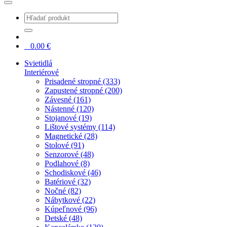
0
0.00
€
Svietidlá
Interiérové
Prisadené stropné (333)
Zapustené stropné (200)
Závesné (161)
Nástenné (120)
Stojanové (19)
Lištové systémy (114)
Magnetické (28)
Stolové (91)
Senzorové (48)
Podlahové (8)
Schodiskové (46)
Batériové (32)
Nočné (82)
Nábytkové (22)
Kúpeľnové (96)
Detské (48)