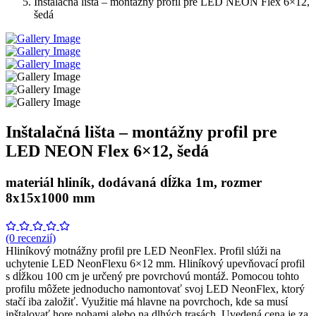
Inštalačná lišta – montážny profil pre LED NEON Flex 6×12,
šedá
Inštalačná lišta – montážny profil pre
LED NEON Flex 6×12, šedá
materiál hliník, dodávaná dĺžka 1m, rozmer
8x15x1000 mm
(0 recenzií)
Hliníkový motnážny profil pre LED NeonFlex. Profil slúži na
uchytenie LED NeonFlexu 6×12 mm. Hliníkový upevňovací profil
s dĺžkou 100 cm je určený pre povrchovú montáž. Pomocou tohto
profilu môžete jednoducho namontovať svoj LED NeonFlex, ktorý
stačí iba založiť. Využitie má hlavne na povrchoch, kde sa musí
inštalovať hore nohami alebo na dlhých trasách. Uvedená cena je za