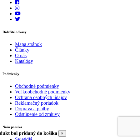
Dôležité odkazy
Mapa stránok
Články
O nás
Katalógy
Podmienky
Obchodné podmienky
Veľkoobchodné podmienky
Ochrana osobných údajov
Reklamačný poriadok
Doprava a platby
Odstúpenie od zmluvy
Naša ponuka
dukt bol pridaný do košíka
×
Svietidlá