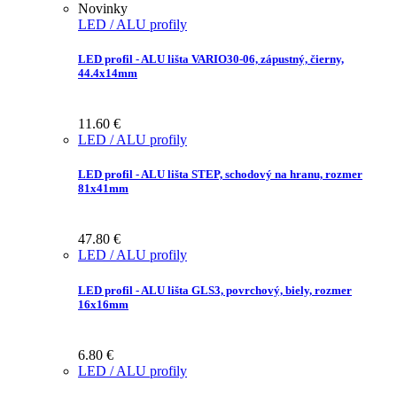
Novinky
LED / ALU profily
LED profil - ALU lišta VARIO30-06, zápustný, čierny,
44.4x14mm
11.60
€
LED / ALU profily
LED profil - ALU lišta STEP, schodový na hranu, rozmer
81x41mm
47.80
€
LED / ALU profily
LED profil - ALU lišta GLS3, povrchový, biely, rozmer
16x16mm
6.80
€
LED / ALU profily