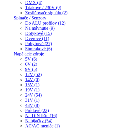
DMX (4)
Triakové / 230V (9)
Zosilňovače signálu (2)
Spínače / Senzory
Do ALU profilov (12)
Na mávnutie (9)
Dotykové (15)
Dverové (11)
Pohybové (27)
Súmrakové (6)
Napájacie zdroje
5V (6)
6V (2)
9V (5)
12V (52)
14V (0)
15V (1)
19V (1)
24V (54)
31V (1)
48V (8)
Prúdové (22)
Na DIN lištu (16)
Nabíjačky (54)
AC/AC meniče (1)