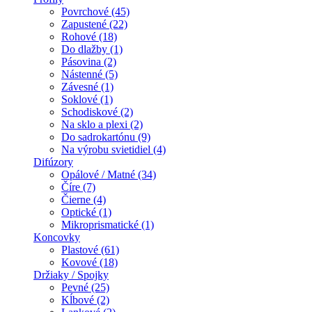
Povrchové (45)
Zapustené (22)
Rohové (18)
Do dlažby (1)
Pásovina (2)
Nástenné (5)
Závesné (1)
Soklové (1)
Schodiskové (2)
Na sklo a plexi (2)
Do sadrokartónu (9)
Na výrobu svietidiel (4)
Difúzory
Opálové / Matné (34)
Číre (7)
Čierne (4)
Optické (1)
Mikroprismatické (1)
Koncovky
Plastové (61)
Kovové (18)
Držiaky / Spojky
Pevné (25)
Kĺbové (2)