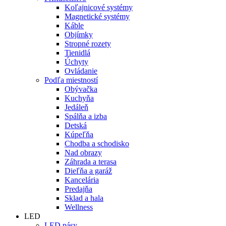
Koľajnicové systémy
Magnetické systémy
Káble
Objímky
Stropné rozety
Tienidlá
Úchyty
Ovládanie
Podľa miestností
Obývačka
Kuchyňa
Jedáleň
Spálňa a izba
Detská
Kúpeľňa
Chodba a schodisko
Nad obrazy
Záhrada a terasa
Dieľňa a garáž
Kancelária
Predajňa
Sklad a hala
Wellness
LED
LED pásy