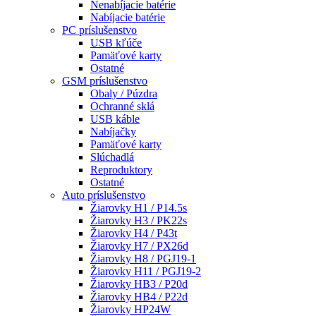
Nenabíjacie batérie
Nabíjacie batérie
PC príslušenstvo
USB kľúče
Pamäťové karty
Ostatné
GSM príslušenstvo
Obaly / Púzdra
Ochranné sklá
USB káble
Nabíjačky
Pamäťové karty
Slúchadlá
Reproduktory
Ostatné
Auto príslušenstvo
Žiarovky H1 / P14.5s
Žiarovky H3 / PK22s
Žiarovky H4 / P43t
Žiarovky H7 / PX26d
Žiarovky H8 / PGJ19-1
Žiarovky H11 / PGJ19-2
Žiarovky HB3 / P20d
Žiarovky HB4 / P22d
Žiarovky HP24W