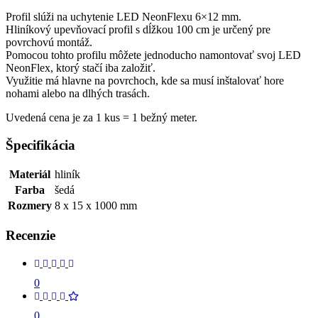
Profil slúži na uchytenie LED NeonFlexu 6×12 mm.
Hliníkový upevňovací profil s dĺžkou 100 cm je určený pre
povrchovú montáž.
Pomocou tohto profilu môžete jednoducho namontovať svoj LED
NeonFlex, ktorý stačí iba založiť.
Využitie má hlavne na povrchoch, kde sa musí inštalovať hore
nohami alebo na dlhých trasách.
Uvedená cena je za 1 kus = 1 bežný meter.
Špecifikácia
Materiál
hliník
Farba
šedá
Rozmery
8 x 15 x 1000 mm
Recenzie
0
0