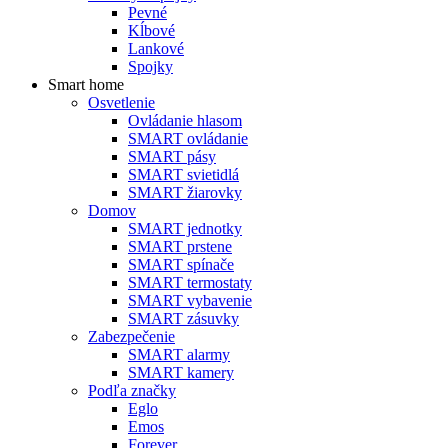
Pevné
Kĺbové
Lankové
Spojky
Smart home
Osvetlenie
Ovládanie hlasom
SMART ovládanie
SMART pásy
SMART svietidlá
SMART žiarovky
Domov
SMART jednotky
SMART prstene
SMART spínače
SMART termostaty
SMART vybavenie
SMART zásuvky
Zabezpečenie
SMART alarmy
SMART kamery
Podľa značky
Eglo
Emos
Forever