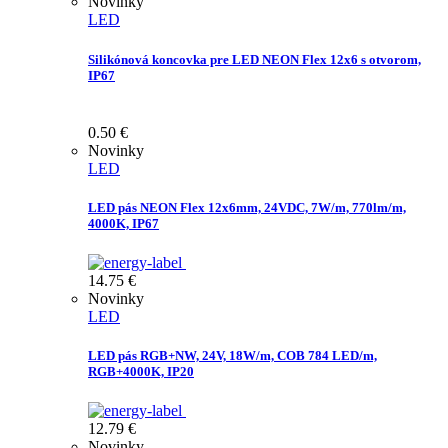
Novinky
LED
Silikónová koncovka pre LED NEON Flex 12x6 s otvorom,
IP67
0.50
€
Novinky
LED
LED pás NEON Flex 12x6mm, 24VDC, 7W/m, 770lm/m,
4000K, IP67
14.75
€
Novinky
LED
LED pás RGB+NW, 24V, 18W/m, COB 784 LED/m,
RGB+4000K, IP20
12.79
€
Novinky