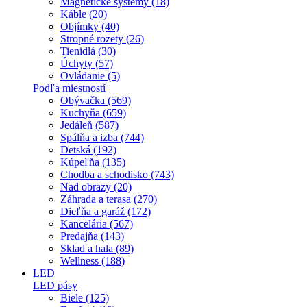
Magnetické systémy (18)
Káble (20)
Objímky (40)
Stropné rozety (26)
Tienidlá (30)
Úchyty (57)
Ovládanie (5)
Podľa miestností
Obývačka (569)
Kuchyňa (659)
Jedáleň (587)
Spálňa a izba (744)
Detská (192)
Kúpeľňa (135)
Chodba a schodisko (743)
Nad obrazy (20)
Záhrada a terasa (270)
Dieľňa a garáž (172)
Kancelária (567)
Predajňa (143)
Sklad a hala (89)
Wellness (188)
LED
LED pásy
Biele (125)