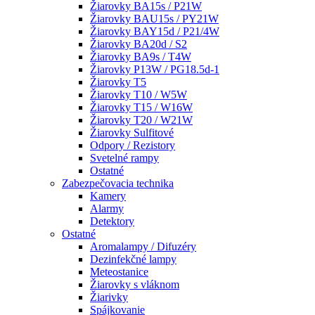
Žiarovky BA15s / P21W
Žiarovky BAU15s / PY21W
Žiarovky BAY15d / P21/4W
Žiarovky BA20d / S2
Žiarovky BA9s / T4W
Žiarovky P13W / PG18.5d-1
Žiarovky T5
Žiarovky T10 / W5W
Žiarovky T15 / W16W
Žiarovky T20 / W21W
Žiarovky Sulfitové
Odpory / Rezistory
Svetelné rampy
Ostatné
Zabezpečovacia technika
Kamery
Alarmy
Detektory
Ostatné
Aromalampy / Difuzéry
Dezinfekčné lampy
Meteostanice
Žiarovky s vláknom
Žiarivky
Spájkovanie