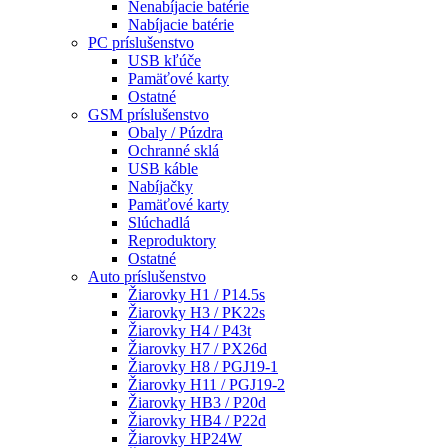
Nenabíjacie batérie
Nabíjacie batérie
PC príslušenstvo
USB kľúče
Pamäťové karty
Ostatné
GSM príslušenstvo
Obaly / Púzdra
Ochranné sklá
USB káble
Nabíjačky
Pamäťové karty
Slúchadlá
Reproduktory
Ostatné
Auto príslušenstvo
Žiarovky H1 / P14.5s
Žiarovky H3 / PK22s
Žiarovky H4 / P43t
Žiarovky H7 / PX26d
Žiarovky H8 / PGJ19-1
Žiarovky H11 / PGJ19-2
Žiarovky HB3 / P20d
Žiarovky HB4 / P22d
Žiarovky HP24W