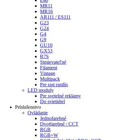
E40
MR11
MR16
AR111 / ES111
G23
G24
G4
G9
GU10
GX53
R7S
Stmievateľné
Filament
Vintage
Multipack
Pre rast rastlín
LED moduly
Pre svetelné reklamy
Do svietidiel
Príslušenstvo
Ovládanie
Jednofarebné
Dvojfarebné / CCT
RGB
RGB+W