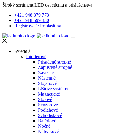
Široký sortiment LED osvetlenia a príslušenstva
+421 948 379 773
+421 918 599 330
Registrovať
/
Prihlásiť sa
Svietidlá
Interiérové
Prisadené stropné
Zapustené stropné
Závesné
Nástenné
Stojanové
Lištové systémy
Magnetické
Stolové
Senzorové
Podlahové
Schodiskové
Batériové
Nočné
Nábytkové