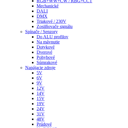
RGB+WW+CW / RBG+CCT
Mechanické
DALI
DMX
Triakové / 230V
Zosilňovače signálu
Spínače / Senzory
Do ALU profilov
Na mávnutie
Dotykové
Dverové
Pohybové
Súmrakové
Napájacie zdroje
5V
6V
9V
12V
14V
15V
19V
24V
31V
48V
Prúdové