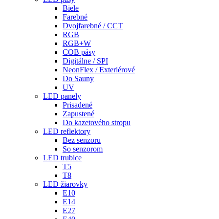
Biele
Farebné
Dvojfarebné / CCT
RGB
RGB+W
COB pásy
Digitálne / SPI
NeonFlex / Exteriérové
Do Sauny
UV
LED panely
Prisadené
Zapustené
Do kazetového stropu
LED reflektory
Bez senzoru
So senzorom
LED trubice
T5
T8
LED žiarovky
E10
E14
E27