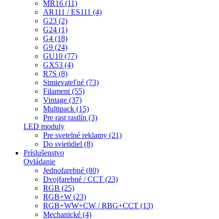
MR16 (11)
AR111 / ES111 (4)
G23 (2)
G24 (1)
G4 (18)
G9 (24)
GU10 (77)
GX53 (4)
R7S (8)
Stmievateľné (73)
Filament (55)
Vintage (37)
Multipack (15)
Pre rast rastlín (3)
LED moduly
Pre svetelné reklamy (21)
Do svietidiel (8)
Príslušenstvo
Ovládanie
Jednofarebné (80)
Dvojfarebné / CCT (23)
RGB (25)
RGB+W (23)
RGB+WW+CW / RBG+CCT (13)
Mechanické (4)