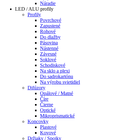
Náradie
LED / ALU profily
Profily
Povrchové
Zapustené
Rohové
Do dlažby
Pásovina
Nástenné
Závesné
Soklové
Schodiskové
Na sklo a plexi
Do sadrokartónu
Na výrobu svietidiel
Difúzory
Opálové / Matné
Číre
Čierne
Optické
Mikroprismatické
Koncovky
Plastové
Kovové
Držiaky / Spojky