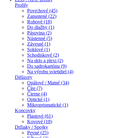
Profily
Povrchové (45)
Zapustené (22)
Rohové (18)
Do dlažby (1)
Pásovina (2)
Nástenné (5)
Závesné (1)
Soklové (1)
Schodiskové (2)
Na sklo a plexi (2)
Do sadrokartónu (9)
Na výrobu svietidiel (4)
Difúzory
Opálové / Matné (34)
Číre (7)
Čierne (4)
Optické (1)
Mikroprismatické (1)
Koncovky
Plastové (61)
Kovové (18)
Držiaky / Spojky
Pevné (25)