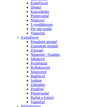
Kúpeľnové
Detské
Kancelárske
Priemyselné
Núdzové
S ventilátorom
Pre rast rastlín
Vianočné
Exteriérové
Prisadené stropné
Zapustené stropné
Závesné
Nástenné / Fasádne
Stĺpikové
Pochôdzne
Reflektorové
Senzorové
Batériové
Solárne
Záhradné
Pouličné
Priemyselné
Ručné a čelové
Vianočné
Príslušenstvo