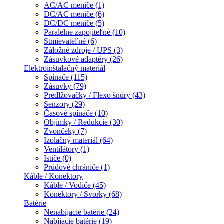
AC/AC meniče (1)
DC/AC meniče (6)
DC/DC meniče (5)
Paralelne zapojiteľné (10)
Stmievateľné (6)
Záložné zdroje / UPS (3)
Zásuvkové adaptéry (26)
Elektroinštalačný materiál
Spínače (115)
Zásuvky (79)
Predlžovačky / Flexo šnúry (43)
Senzory (29)
Časové spínače (10)
Objímky / Redukcie (30)
Zvončeky (7)
Izolačný materiál (64)
Ventilátory (1)
Ističe (0)
Prúdové chrániče (1)
Káble / Konektory
Káble / Vodiče (45)
Konektory / Svorky (68)
Batérie
Nenabíjacie batérie (24)
Nabíjacie batérie (19)