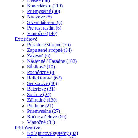
Detské (48)
Kancelárske (119)
Priemyselné (30)
Núdzové (5)
S ventilátorom (8)
Pre rast rastlín (6)
Vianočné (140)
Exteriérové
Prisadené stropné (76)
Zapustené stropné (34)
Závesné (6)
Nástenné / Fasádne (102)
Stĺpikové (10)
Pochôdzne (8)
Reflektorové (62)
Senzorové (46)
Batériové (31)
Solárne (24)
Záhradné (130)
Pouličné (21)
Priemyselné (27)
Ručné a čelové (69)
Vianočné (81)
Príslušenstvo
Koľajnicové systémy (82)