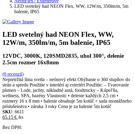
NeonFlex / Exteriérové
LED svetelný had NEON Flex, WW, 12W/m, 350lm/m, 5m
balenie, IP65
LED svetelný had NEON Flex, WW,
12W/m, 350lm/m, 5m balenie, IP65
12VDC, 3000K, 120SMD2835, uhol 300°, delenie
2.5cm rozmer 16x8mm
(0 recenzií)
Nepretržitá línia svetla – neónový efekt Ohýbanie o 360 stupňov do
strán a spredu Použitie v interiéri aj exteriéri Použitie: – Tvarovanie
písmen – Lode, jachty, nákladné autá, foodtrucky – Kúpeľňa,
wellness, SPA, bazény Vlastnosti: • delenie každých 2,5 cm •
rozmery 16 x 8 mm • balenie obsahuje 5m kotúč + sada montážneho
príslušenstva • záruka 3 roky Cena je za balenie 5m kotúč
SKU
: 6611
65.15 €
/ks
Bez DPH: