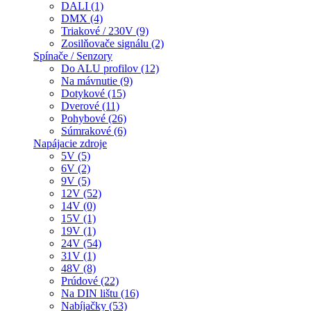
DALI (1)
DMX (4)
Triakové / 230V (9)
Zosilňovače signálu (2)
Spínače / Senzory
Do ALU profilov (12)
Na mávnutie (9)
Dotykové (15)
Dverové (11)
Pohybové (26)
Súmrakové (6)
Napájacie zdroje
5V (5)
6V (2)
9V (5)
12V (52)
14V (0)
15V (1)
19V (1)
24V (54)
31V (1)
48V (8)
Prúdové (22)
Na DIN lištu (16)
Nabíjačky (53)