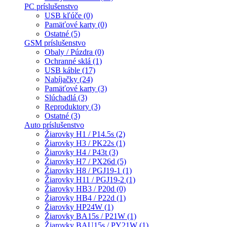
PC príslušenstvo
USB kľúče (0)
Pamäťové karty (0)
Ostatné (5)
GSM príslušenstvo
Obaly / Púzdra (0)
Ochranné sklá (1)
USB káble (17)
Nabíjačky (24)
Pamäťové karty (3)
Slúchadlá (3)
Reproduktory (3)
Ostatné (3)
Auto príslušenstvo
Žiarovky H1 / P14.5s (2)
Žiarovky H3 / PK22s (1)
Žiarovky H4 / P43t (3)
Žiarovky H7 / PX26d (5)
Žiarovky H8 / PGJ19-1 (1)
Žiarovky H11 / PGJ19-2 (1)
Žiarovky HB3 / P20d (0)
Žiarovky HB4 / P22d (1)
Žiarovky HP24W (1)
Žiarovky BA15s / P21W (1)
Žiarovky BAU15s / PY21W (1)