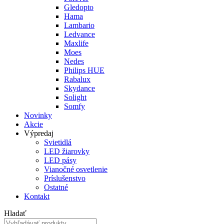
Gledopto
Hama
Lambario
Ledvance
Maxlife
Moes
Nedes
Philips HUE
Rabalux
Skydance
Solight
Somfy
Novinky
Akcie
Výpredaj
Svietidlá
LED žiarovky
LED pásy
Vianočné osvetlenie
Príslušenstvo
Ostatné
Kontakt
Hladať