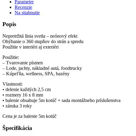
Parametre
Recenzie
Na stiahnutie
Popis
Nepretržitá línia svetla – neónový efekt
Ohýbanie o 360 stupňov do strán a spredu
Použitie v interiéri aj exteriéri
Použitie:
– Tvarovanie písmen
– Lode, jachty, nákladné autá, foodtrucky
– Kúpeľňa, wellness, SPA, bazény
Vlastnosti:
• delenie každých 2,5 cm
• rozmery 16 x 8 mm
• balenie obsahuje 5m kotúč + sada montážneho príslušenstva
• záruka 3 roky
Cena je za balenie 5m kotúč
Špecifikácia