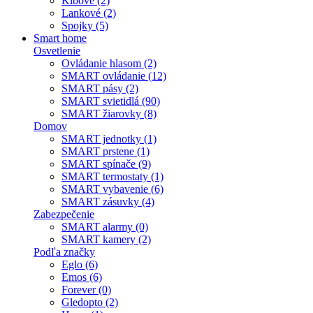
Kĺbové (2)
Lankové (2)
Spojky (5)
Smart home
Osvetlenie
Ovládanie hlasom (2)
SMART ovládanie (12)
SMART pásy (2)
SMART svietidlá (90)
SMART žiarovky (8)
Domov
SMART jednotky (1)
SMART prstene (1)
SMART spínače (9)
SMART termostaty (1)
SMART vybavenie (6)
SMART zásuvky (4)
Zabezpečenie
SMART alarmy (0)
SMART kamery (2)
Podľa značky
Eglo (6)
Emos (6)
Forever (0)
Gledopto (2)