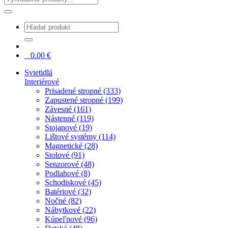
0
0.00
€
Svietidlá
Interiérové
Prisadené stropné (333)
Zapustené stropné (199)
Závesné (161)
Nástenné (119)
Stojanové (19)
Lištové systémy (114)
Magnetické (28)
Stolové (91)
Senzorové (48)
Podlahové (8)
Schodiskové (45)
Batériové (32)
Nočné (82)
Nábytkové (22)
Kúpeľnové (96)