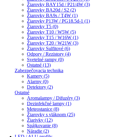
Žiarovky BAY15d / P21/4W (3)
Žiarovky BA20d / S2 (2)
Žiarovky BA9s / T4W (1)
Žiarovky P13W / PG18.5d-1 (1)
Žiarovky T5 (0)
Žiarovky T10 / W5W (5)
Žiarovky T15 / W16W (1)
Žiarovky T20 / W21W (3)
Žiarovky Sulfitové (6)
Odpory / Rezistory (4)
Svetelné rampy (0)
Ostatné (13)
Zabezpečovacia technika
Kamery (5)
Alarmy (0)
Detektory (2)
Ostatné
Aromalampy / Difuzéry (3)
Dezinfekčné lampy (1)
Meteostanice (8)
Žiarovky s vláknom (25)
Žiarivky (12)
Spájkovanie (8)
Náradie (2)
LED / ALU profily