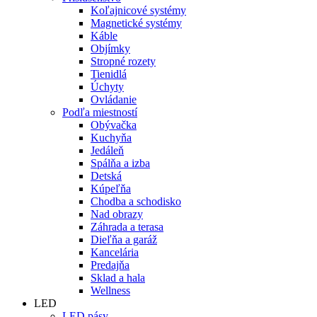
Koľajnicové systémy
Magnetické systémy
Káble
Objímky
Stropné rozety
Tienidlá
Úchyty
Ovládanie
Podľa miestností
Obývačka
Kuchyňa
Jedáleň
Spálňa a izba
Detská
Kúpeľňa
Chodba a schodisko
Nad obrazy
Záhrada a terasa
Dieľňa a garáž
Kancelária
Predajňa
Sklad a hala
Wellness
LED
LED pásy