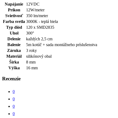
Napájanie
12VDC
Príkon
12W/meter
Svietivosť
350 lm/meter
Farba svetla
3000K - teplá biela
Typ diód
120 x SMD2835
Uhol
300°
Delenie
každých 2,5 cm
Balenie
5m kotúč + sada montážneho príslušenstva
Záruka
3 roky
Materiál
silikónový obal
Šírka
8 mm
Výška
16 mm
Recenzie
0
0
0
0