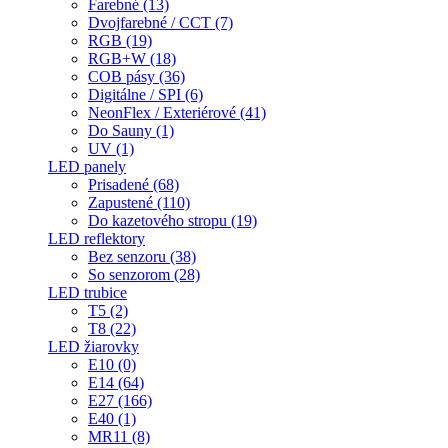
Farebné (13)
Dvojfarebné / CCT (7)
RGB (19)
RGB+W (18)
COB pásy (36)
Digitálne / SPI (6)
NeonFlex / Exteriérové (41)
Do Sauny (1)
UV (1)
LED panely
Prisadené (68)
Zapustené (110)
Do kazetového stropu (19)
LED reflektory
Bez senzoru (38)
So senzorom (28)
LED trubice
T5 (2)
T8 (22)
LED žiarovky
E10 (0)
E14 (64)
E27 (166)
E40 (1)
MR11 (8)