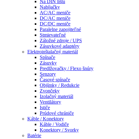
Na DIN lištu
Nabíjačky
AC/AC meniče
DC/AC meniče
DC/DC meniče
Paralelne zapojiteľné
Stmievateľné
Záložné zdroje / UPS
Zásuvkové adaptéry
Elektroinštalačný materiál
Spínače
Zásuvky
Predlžovačky / Flexo šnúry
Senzory
Časové spínače
Objímky / Redukcie
Zvončeky
Izolačný materiál
Ventilátory
Ističe
Prúdové chrániče
Káble / Konektory
Káble / Vodiče
Konektory / Svorky
Batérie