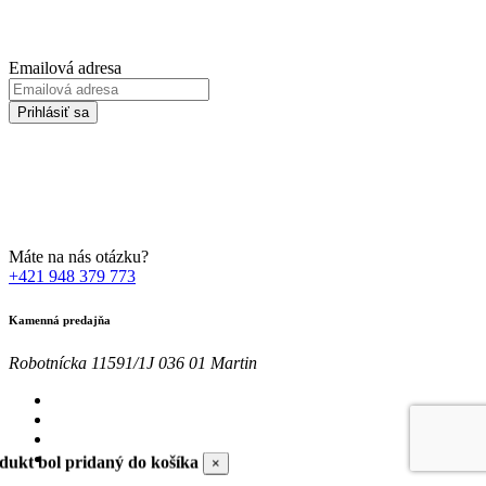
Prihláste sa na odber Newsletter-u
Emailová adresa
Prihlásiť sa
Zadaním svojej emailovej adresy súhlasíte so spracúvaním Vašich
osobných údajov za účelom marketingu. Bližšie informácie nájdete
TU
Máte na nás otázku?
+421 948 379 773
Kamenná predajňa
Robotnícka 11591/1J 036 01 Martin
dukt bol pridaný do košíka
×