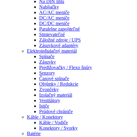
Na DIN lištu
Nabíjačky
AC/AC meniče
DC/AC meniče
DC/DC meniče
Paralelne zapojiteľné
Stmievateľné
Záložné zdroje / UPS
Zásuvkové adaptéry
Elektroinštalačný materiál
Spínače
Zásuvky
Predlžovačky / Flexo šnúry
Senzory
Časové spínače
Objímky / Redukcie
Zvončeky
Izolačný materiál
Ventilátory
Ističe
Prúdové chrániče
Káble / Konektory
Káble / Vodiče
Konektory / Svorky
Batérie