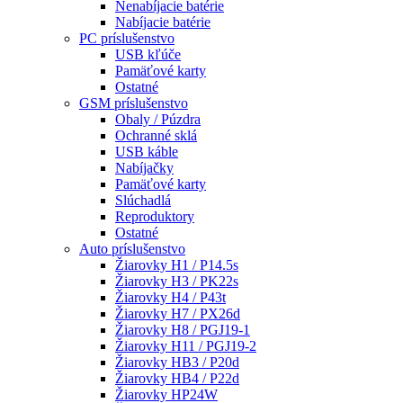
Nenabíjacie batérie
Nabíjacie batérie
PC príslušenstvo
USB kľúče
Pamäťové karty
Ostatné
GSM príslušenstvo
Obaly / Púzdra
Ochranné sklá
USB káble
Nabíjačky
Pamäťové karty
Slúchadlá
Reproduktory
Ostatné
Auto príslušenstvo
Žiarovky H1 / P14.5s
Žiarovky H3 / PK22s
Žiarovky H4 / P43t
Žiarovky H7 / PX26d
Žiarovky H8 / PGJ19-1
Žiarovky H11 / PGJ19-2
Žiarovky HB3 / P20d
Žiarovky HB4 / P22d
Žiarovky HP24W