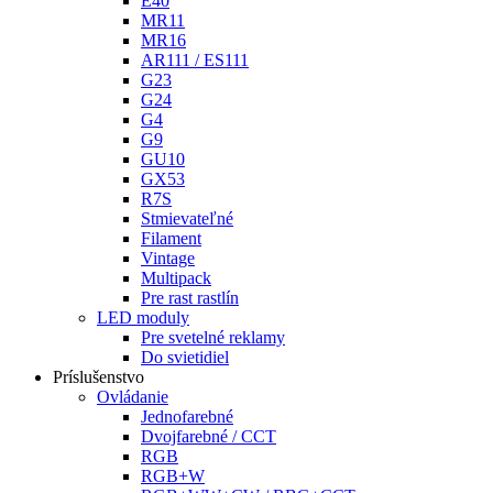
E40
MR11
MR16
AR111 / ES111
G23
G24
G4
G9
GU10
GX53
R7S
Stmievateľné
Filament
Vintage
Multipack
Pre rast rastlín
LED moduly
Pre svetelné reklamy
Do svietidiel
Príslušenstvo
Ovládanie
Jednofarebné
Dvojfarebné / CCT
RGB
RGB+W