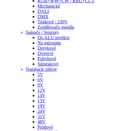
RGB+WW+CW / RBG+CCT
Mechanické
DALI
DMX
Triakové / 230V
Zosilňovače signálu
Spínače / Senzory
Do ALU profilov
Na mávnutie
Dotykové
Dverové
Pohybové
Súmrakové
Napájacie zdroje
5V
6V
9V
12V
14V
15V
19V
24V
31V
48V
Prúdové