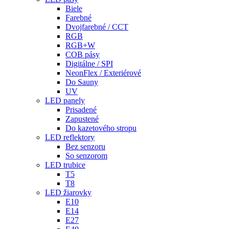
Biele
Farebné
Dvojfarebné / CCT
RGB
RGB+W
COB pásy
Digitálne / SPI
NeonFlex / Exteriérové
Do Sauny
UV
LED panely
Prisadené
Zapustené
Do kazetového stropu
LED reflektory
Bez senzoru
So senzorom
LED trubice
T5
T8
LED žiarovky
E10
E14
E27