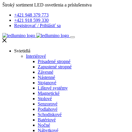
Široký sortiment LED osvetlenia a príslušenstva
+421 948 379 773
+421 918 599 330
Registrovať
/
Prihlásiť sa
Svietidlá
Interiérové
Prisadené stropné
Zapustené stropné
Závesné
Nástenné
Stojanové
Lištové systémy
Magnetické
Stolové
Senzorové
Podlahové
Schodiskové
Batériové
Nočné
Nábytkové