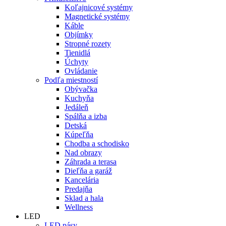
Koľajnicové systémy
Magnetické systémy
Káble
Objímky
Stropné rozety
Tienidlá
Úchyty
Ovládanie
Podľa miestností
Obývačka
Kuchyňa
Jedáleň
Spálňa a izba
Detská
Kúpeľňa
Chodba a schodisko
Nad obrazy
Záhrada a terasa
Dieľňa a garáž
Kancelária
Predajňa
Sklad a hala
Wellness
LED
LED pásy