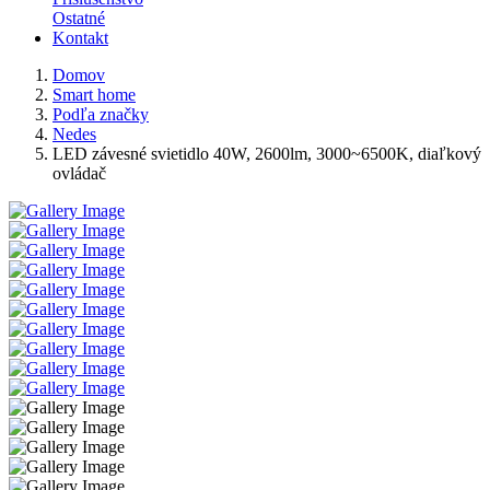
Ostatné
Kontakt
Domov
Smart home
Podľa značky
Nedes
LED závesné svietidlo 40W, 2600lm, 3000~6500K, diaľkový
ovládač