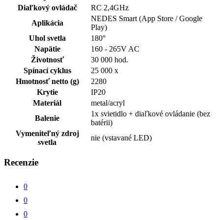
Diaľkový ovládač
RC 2,4GHz
NEDES Smart (App Store / Google
Aplikácia
Play)
Uhol svetla
180°
Napätie
160 - 265V AC
Životnosť
30 000 hod.
Spínací cyklus
25 000 x
Hmotnosť netto (g)
2280
Krytie
IP20
Materiál
metal/acryl
1x svietidlo + diaľkové ovládanie (bez
Balenie
batérii)
Vymeniteľný zdroj
nie (vstavané LED)
svetla
Recenzie
0
0
0