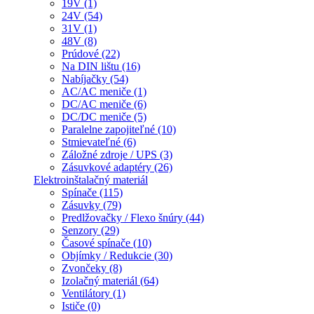
19V (1)
24V (54)
31V (1)
48V (8)
Prúdové (22)
Na DIN lištu (16)
Nabíjačky (54)
AC/AC meniče (1)
DC/AC meniče (6)
DC/DC meniče (5)
Paralelne zapojiteľné (10)
Stmievateľné (6)
Záložné zdroje / UPS (3)
Zásuvkové adaptéry (26)
Elektroinštalačný materiál
Spínače (115)
Zásuvky (79)
Predlžovačky / Flexo šnúry (44)
Senzory (29)
Časové spínače (10)
Objímky / Redukcie (30)
Zvončeky (8)
Izolačný materiál (64)
Ventilátory (1)
Ističe (0)