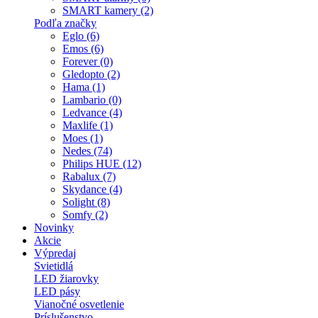
SMART kamery (2)
Podľa značky
Eglo (6)
Emos (6)
Forever (0)
Gledopto (2)
Hama (1)
Lambario (0)
Ledvance (4)
Maxlife (1)
Moes (1)
Nedes (74)
Philips HUE (12)
Rabalux (7)
Skydance (4)
Solight (8)
Somfy (2)
Novinky
Akcie
Výpredaj
Svietidlá
LED žiarovky
LED pásy
Vianočné osvetlenie
Príslušenstvo