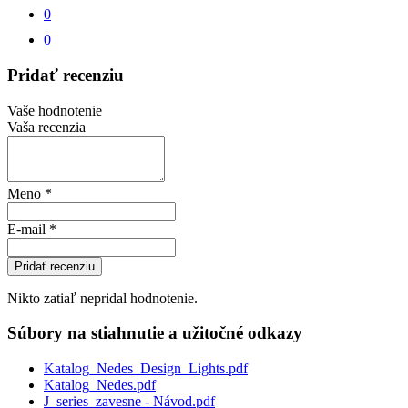
0
0
Pridať recenziu
Vaše hodnotenie
Vaša recenzia
Meno
*
E-mail
*
Pridať recenziu
Nikto zatiaľ nepridal hodnotenie.
Súbory na stiahnutie a užitočné odkazy
Katalog_Nedes_Design_Lights.pdf
Katalog_Nedes.pdf
J_series_zavesne - Návod.pdf