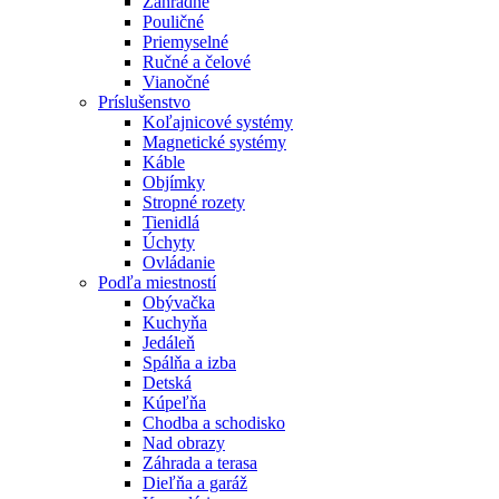
Záhradné
Pouličné
Priemyselné
Ručné a čelové
Vianočné
Príslušenstvo
Koľajnicové systémy
Magnetické systémy
Káble
Objímky
Stropné rozety
Tienidlá
Úchyty
Ovládanie
Podľa miestností
Obývačka
Kuchyňa
Jedáleň
Spálňa a izba
Detská
Kúpeľňa
Chodba a schodisko
Nad obrazy
Záhrada a terasa
Dieľňa a garáž