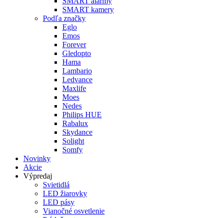
SMART alarmy
SMART kamery
Podľa značky
Eglo
Emos
Forever
Gledopto
Hama
Lambario
Ledvance
Maxlife
Moes
Nedes
Philips HUE
Rabalux
Skydance
Solight
Somfy
Novinky
Akcie
Výpredaj
Svietidlá
LED žiarovky
LED pásy
Vianočné osvetlenie