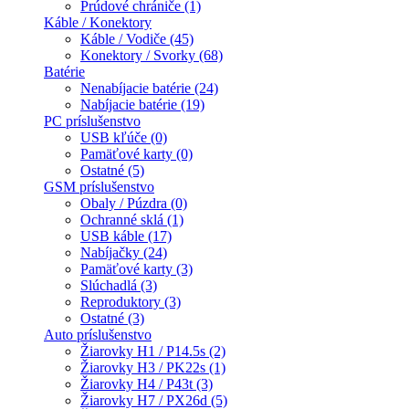
Prúdové chrániče (1)
Káble / Konektory
Káble / Vodiče (45)
Konektory / Svorky (68)
Batérie
Nenabíjacie batérie (24)
Nabíjacie batérie (19)
PC príslušenstvo
USB kľúče (0)
Pamäťové karty (0)
Ostatné (5)
GSM príslušenstvo
Obaly / Púzdra (0)
Ochranné sklá (1)
USB káble (17)
Nabíjačky (24)
Pamäťové karty (3)
Slúchadlá (3)
Reproduktory (3)
Ostatné (3)
Auto príslušenstvo
Žiarovky H1 / P14.5s (2)
Žiarovky H3 / PK22s (1)
Žiarovky H4 / P43t (3)
Žiarovky H7 / PX26d (5)