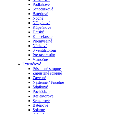
Podlahové
Schodiskové
Batériové
Nočné
Nábytkové
Kúpeľnové
Detské
Kancelárske
Priemyselné
Núdzové
S ventilátorom
Pre rast rastlín
Vianočné
Exteriérové
Prisadené stropné
Zapustené stropné
Závesné
Nástenné / Fasádne
Stĺpikové
Pochôdzne
Reflektorové
Senzorové
Batériové
Solárne