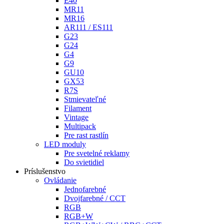
E40
MR11
MR16
AR111 / ES111
G23
G24
G4
G9
GU10
GX53
R7S
Stmievateľné
Filament
Vintage
Multipack
Pre rast rastlín
LED moduly
Pre svetelné reklamy
Do svietidiel
Príslušenstvo
Ovládanie
Jednofarebné
Dvojfarebné / CCT
RGB
RGB+W