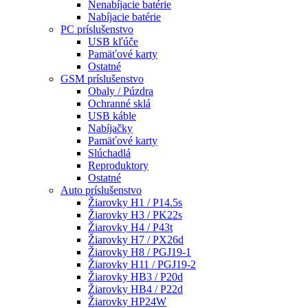
Nenabíjacie batérie
Nabíjacie batérie
PC príslušenstvo
USB kľúče
Pamäťové karty
Ostatné
GSM príslušenstvo
Obaly / Púzdra
Ochranné sklá
USB káble
Nabíjačky
Pamäťové karty
Slúchadlá
Reproduktory
Ostatné
Auto príslušenstvo
Žiarovky H1 / P14.5s
Žiarovky H3 / PK22s
Žiarovky H4 / P43t
Žiarovky H7 / PX26d
Žiarovky H8 / PGJ19-1
Žiarovky H11 / PGJ19-2
Žiarovky HB3 / P20d
Žiarovky HB4 / P22d
Žiarovky HP24W