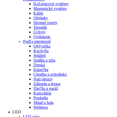
Koľajnicové systémy
Magnetické systémy
Káble
Objímky
Stropné rozety
Tienidlá
Úchyty
Ovládanie
Podľa miestností
Obývačka
Kuchyňa
Jedáleň
Spálňa a izba
Detská
Kúpeľňa
Chodba a schodisko
Nad obrazy
Záhrada a terasa
Dieľňa a garáž
Kancelária
Predajňa
Sklad a hala
Wellness
LED
LED pásy