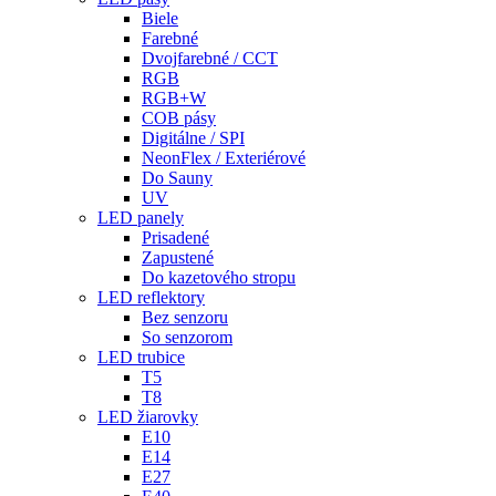
Biele
Farebné
Dvojfarebné / CCT
RGB
RGB+W
COB pásy
Digitálne / SPI
NeonFlex / Exteriérové
Do Sauny
UV
LED panely
Prisadené
Zapustené
Do kazetového stropu
LED reflektory
Bez senzoru
So senzorom
LED trubice
T5
T8
LED žiarovky
E10
E14
E27