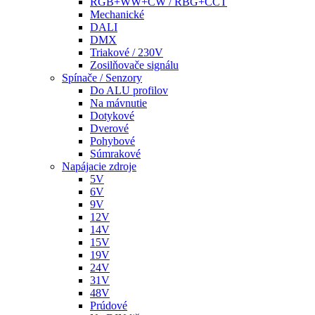
RGB+WW+CW / RBG+CCT
Mechanické
DALI
DMX
Triakové / 230V
Zosilňovače signálu
Spínače / Senzory
Do ALU profilov
Na mávnutie
Dotykové
Dverové
Pohybové
Súmrakové
Napájacie zdroje
5V
6V
9V
12V
14V
15V
19V
24V
31V
48V
Prúdové