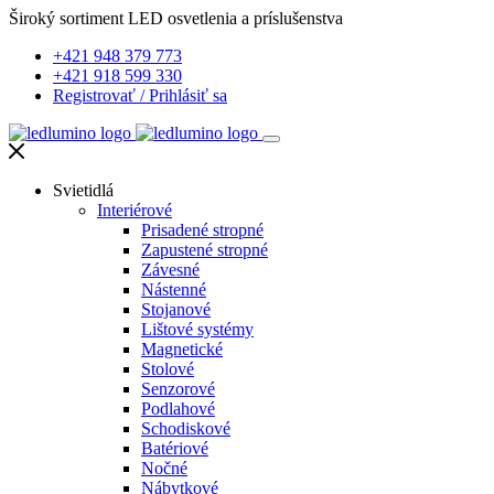
Široký sortiment LED osvetlenia a príslušenstva
+421 948 379 773
+421 918 599 330
Registrovať
/
Prihlásiť sa
Svietidlá
Interiérové
Prisadené stropné
Zapustené stropné
Závesné
Nástenné
Stojanové
Lištové systémy
Magnetické
Stolové
Senzorové
Podlahové
Schodiskové
Batériové
Nočné
Nábytkové