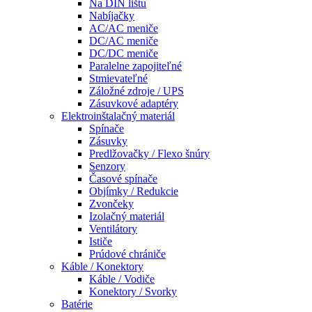
Na DIN lištu
Nabíjačky
AC/AC meniče
DC/AC meniče
DC/DC meniče
Paralelne zapojiteľné
Stmievateľné
Záložné zdroje / UPS
Zásuvkové adaptéry
Elektroinštalačný materiál
Spínače
Zásuvky
Predlžovačky / Flexo šnúry
Senzory
Časové spínače
Objímky / Redukcie
Zvončeky
Izolačný materiál
Ventilátory
Ističe
Prúdové chrániče
Káble / Konektory
Káble / Vodiče
Konektory / Svorky
Batérie