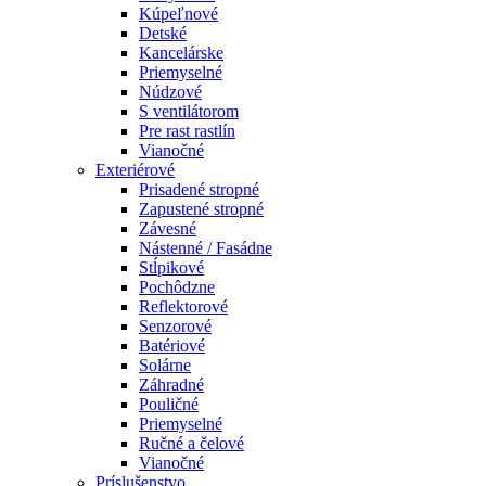
Kúpeľnové
Detské
Kancelárske
Priemyselné
Núdzové
S ventilátorom
Pre rast rastlín
Vianočné
Exteriérové
Prisadené stropné
Zapustené stropné
Závesné
Nástenné / Fasádne
Stĺpikové
Pochôdzne
Reflektorové
Senzorové
Batériové
Solárne
Záhradné
Pouličné
Priemyselné
Ručné a čelové
Vianočné
Príslušenstvo