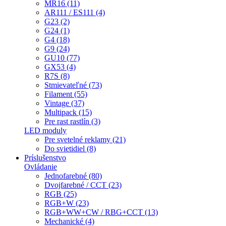
MR16 (11)
AR111 / ES111 (4)
G23 (2)
G24 (1)
G4 (18)
G9 (24)
GU10 (77)
GX53 (4)
R7S (8)
Stmievateľné (73)
Filament (55)
Vintage (37)
Multipack (15)
Pre rast rastlín (3)
LED moduly
Pre svetelné reklamy (21)
Do svietidiel (8)
Príslušenstvo
Ovládanie
Jednofarebné (80)
Dvojfarebné / CCT (23)
RGB (25)
RGB+W (23)
RGB+WW+CW / RBG+CCT (13)
Mechanické (4)