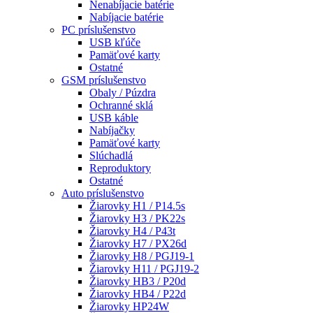
Nenabíjacie batérie
Nabíjacie batérie
PC príslušenstvo
USB kľúče
Pamäťové karty
Ostatné
GSM príslušenstvo
Obaly / Púzdra
Ochranné sklá
USB káble
Nabíjačky
Pamäťové karty
Slúchadlá
Reproduktory
Ostatné
Auto príslušenstvo
Žiarovky H1 / P14.5s
Žiarovky H3 / PK22s
Žiarovky H4 / P43t
Žiarovky H7 / PX26d
Žiarovky H8 / PGJ19-1
Žiarovky H11 / PGJ19-2
Žiarovky HB3 / P20d
Žiarovky HB4 / P22d
Žiarovky HP24W