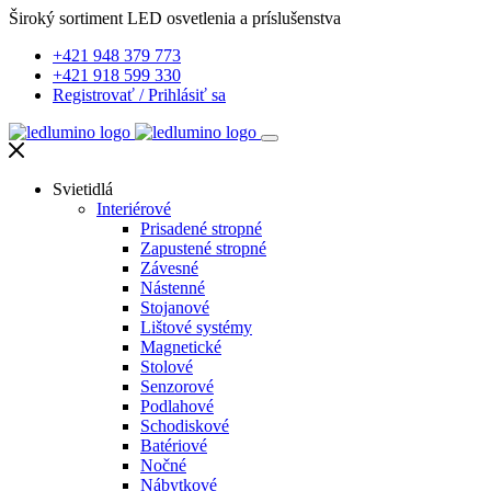
Široký sortiment LED osvetlenia a príslušenstva
+421 948 379 773
+421 918 599 330
Registrovať
/
Prihlásiť sa
Svietidlá
Interiérové
Prisadené stropné
Zapustené stropné
Závesné
Nástenné
Stojanové
Lištové systémy
Magnetické
Stolové
Senzorové
Podlahové
Schodiskové
Batériové
Nočné
Nábytkové