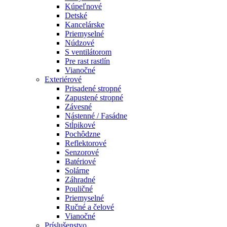
Kúpeľnové
Detské
Kancelárske
Priemyselné
Núdzové
S ventilátorom
Pre rast rastlín
Vianočné
Exteriérové
Prisadené stropné
Zapustené stropné
Závesné
Nástenné / Fasádne
Stĺpikové
Pochôdzne
Reflektorové
Senzorové
Batériové
Solárne
Záhradné
Pouličné
Priemyselné
Ručné a čelové
Vianočné
Príslušenstvo