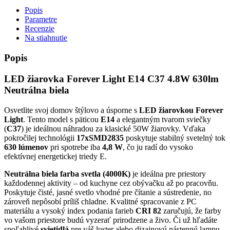
Popis
Parametre
Recenzie
Na stiahnutie
Popis
LED žiarovka Forever Light E14 C37 4.8W 630lm
Neutrálna biela
Osvetlite svoj domov štýlovo a úsporne s
LED žiarovkou Forever
Light
. Tento model s päticou
E14
a elegantným tvarom sviečky
(
C37
) je ideálnou náhradou za klasické 50W žiarovky. Vďaka
pokročilej technológii
17xSMD2835
poskytuje stabilný svetelný tok
630 lúmenov
pri spotrebe iba
4,8 W
, čo ju radí do vysoko
efektívnej energetickej triedy E.
Neutrálna biela farba svetla (4000K)
je ideálna pre priestory
každodennej aktivity – od kuchyne cez obývačku až po pracovňu.
Poskytuje čisté, jasné svetlo vhodné pre čítanie a sústredenie, no
zároveň nepôsobí príliš chladne. Kvalitné spracovanie z PC
materiálu a vysoký index podania farieb
CRI 82
zaručujú, že farby
vo vašom priestore budú vyzerať prirodzene a živo. Či už hľadáte
spoľahlivé
svietidlá
pre váš luster alebo dizajnovú nástennú lampu,