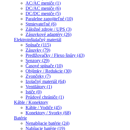
AC/AC meniče (1)
DC/AC meniče (6)
DC/DC meniče (5)
Paralelne zapojiteľné (10)
Stmievateľné (6)
Záložné zdroje / UPS (3)
Zásuvkové adaptéry (26)
Elektroinštalačný materiál
Spínače (115)
Zásuvky (79)
Predlžovačky / Flexo šnúry (43)
Senzory (29)
Časové spínače (10)
Objímky / Redukcie (30)
Zvončeky (7)
Izolačný materiál (64)
Ventilátory (1)
Ističe (0)
Prúdové chrániče (1)
Káble / Konektory
Káble / Vodiče (45)
Konektory / Svorky (68)
Batérie
Nenabíjacie batérie (24)
Nabíjacie batérie (19)