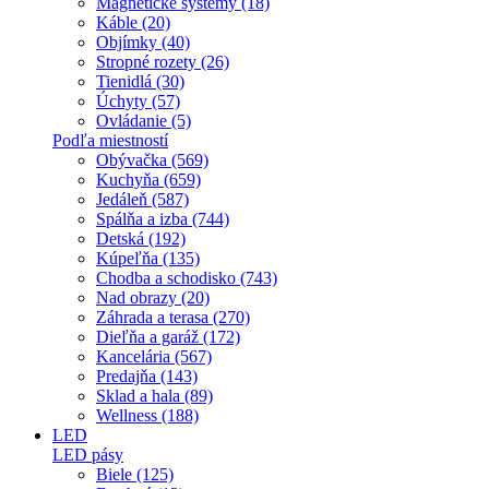
Magnetické systémy (18)
Káble (20)
Objímky (40)
Stropné rozety (26)
Tienidlá (30)
Úchyty (57)
Ovládanie (5)
Podľa miestností
Obývačka (569)
Kuchyňa (659)
Jedáleň (587)
Spálňa a izba (744)
Detská (192)
Kúpeľňa (135)
Chodba a schodisko (743)
Nad obrazy (20)
Záhrada a terasa (270)
Dieľňa a garáž (172)
Kancelária (567)
Predajňa (143)
Sklad a hala (89)
Wellness (188)
LED
LED pásy
Biele (125)