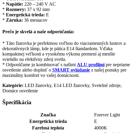
*
Napätie:
220 – 240 V AC
*
Rozmery:
37 x 92 mm
*
Energetická trieda:
E
*
Záruka:
36 mesiacov
Prečo je skvelá a naše odporúčania:
* Táto žiarovka je perfektnou voľbou do viacramenných lustrov a
dekoratívnych lámp, kde je pätica E14 štandardom. Vďaka
kompaktnej veľkosti a vysokému výkonu premení aj menšie
svietidlo na efektívny zdroj svetla.
* Odporúčame ju kombinovať s našimi
ALU profilmi
pre nepriame
osvetlenie alebo doplniť o
SMART ovládanie
z našej ponuky pre
maximálny komfort vo vašej domácnosti.
Kategórie:
LED žiarovky, E14 LED žiarovky, Svetelné zdroje,
Domáce osvetlenie
Špecifikácia
Značka
Forever Light
Energetická trieda
E
Farebná teplota
4000K