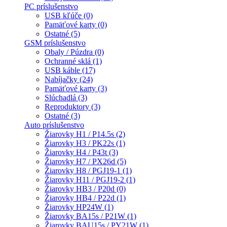
PC príslušenstvo
USB kľúče (0)
Pamäťové karty (0)
Ostatné (5)
GSM príslušenstvo
Obaly / Púzdra (0)
Ochranné sklá (1)
USB káble (17)
Nabíjačky (24)
Pamäťové karty (3)
Slúchadlá (3)
Reproduktory (3)
Ostatné (3)
Auto príslušenstvo
Žiarovky H1 / P14.5s (2)
Žiarovky H3 / PK22s (1)
Žiarovky H4 / P43t (3)
Žiarovky H7 / PX26d (5)
Žiarovky H8 / PGJ19-1 (1)
Žiarovky H11 / PGJ19-2 (1)
Žiarovky HB3 / P20d (0)
Žiarovky HB4 / P22d (1)
Žiarovky HP24W (1)
Žiarovky BA15s / P21W (1)
Žiarovky BAU15s / PY21W (1)