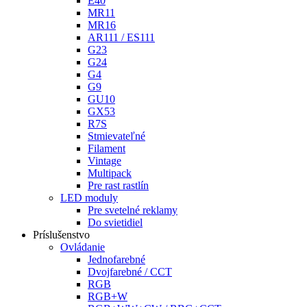
E40
MR11
MR16
AR111 / ES111
G23
G24
G4
G9
GU10
GX53
R7S
Stmievateľné
Filament
Vintage
Multipack
Pre rast rastlín
LED moduly
Pre svetelné reklamy
Do svietidiel
Príslušenstvo
Ovládanie
Jednofarebné
Dvojfarebné / CCT
RGB
RGB+W