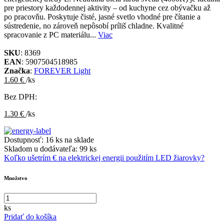
pre priestory každodennej aktivity – od kuchyne cez obývačku až
po pracovňu. Poskytuje čisté, jasné svetlo vhodné pre čítanie a
sústredenie, no zároveň nepôsobí príliš chladne. Kvalitné
spracovanie z PC materiálu...
Viac
SKU
: 8369
EAN
: 5907504518985
Značka
:
FOREVER Light
1.60 €
/ks
Bez DPH:
1.30 €
/ks
Dostupnosť:
16 ks na sklade
Skladom u dodávateľa:
99 ks
Koľko ušetrím € na elektrickej energii použitím LED žiarovky?
Množstvo
ks
Pridať do košíka