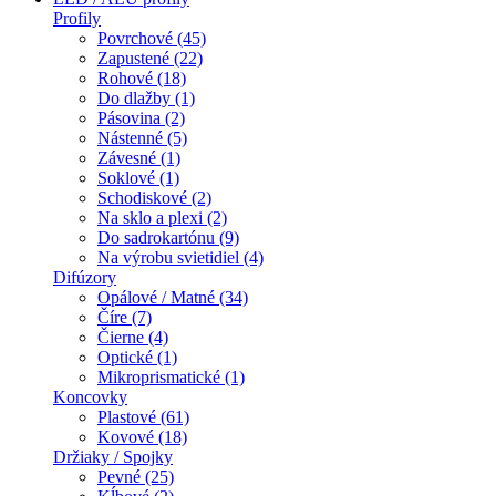
Profily
Povrchové (45)
Zapustené (22)
Rohové (18)
Do dlažby (1)
Pásovina (2)
Nástenné (5)
Závesné (1)
Soklové (1)
Schodiskové (2)
Na sklo a plexi (2)
Do sadrokartónu (9)
Na výrobu svietidiel (4)
Difúzory
Opálové / Matné (34)
Číre (7)
Čierne (4)
Optické (1)
Mikroprismatické (1)
Koncovky
Plastové (61)
Kovové (18)
Držiaky / Spojky
Pevné (25)