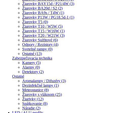
Žiarovky BAY15d / P21/4W (3)
Žiarovky BA20d / S2 (2)
Žiarovky BA9s / T4W (1)
Žiarovky P13W / PG18.5d-1 (1)
Žiarovky T5 (0)
Žiarovky T10 / W5W (5)
Žiarovky T15 / W16W (1)
Žiarovky T20 / W21W (3)
Žiarovky Sulfitové (6)
Odpory / Rezistory (4)
Svetelné rampy (0)
Ostatné (13)
Zabezpečovacia technika
Kamery (5)
Alarmy (0)
Detektory (2)
Ostatné
Aromalampy / Difuzéry (3)
Dezinfekčné lampy (1)
Meteostanice (8)
Žiarovky s vláknom (25)
Žiarivky (12)
Spájkovanie (8)
Náradie (2)
LED / ALU profily