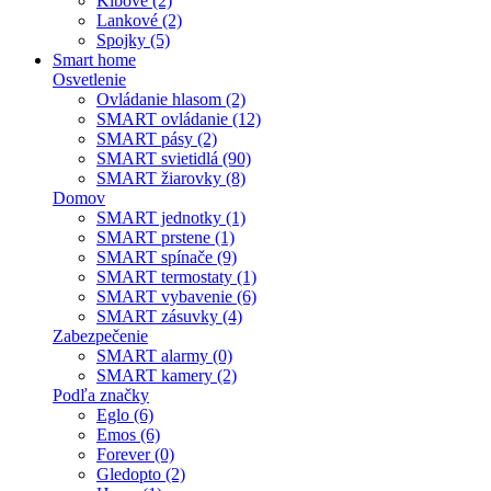
Kĺbové (2)
Lankové (2)
Spojky (5)
Smart home
Osvetlenie
Ovládanie hlasom (2)
SMART ovládanie (12)
SMART pásy (2)
SMART svietidlá (90)
SMART žiarovky (8)
Domov
SMART jednotky (1)
SMART prstene (1)
SMART spínače (9)
SMART termostaty (1)
SMART vybavenie (6)
SMART zásuvky (4)
Zabezpečenie
SMART alarmy (0)
SMART kamery (2)
Podľa značky
Eglo (6)
Emos (6)
Forever (0)
Gledopto (2)