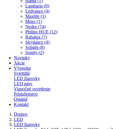
Hama (1)
Lambario (0)
Ledvance (4)
Maxlife (1)
Moes (1)
Nedes (74)
Philips HUE (12)
Rabalux (7)
Skydance (4)
Solight (8)
Somfy (2)
Novinky
Akcie
Výpredaj
Svietidlá
LED žiarovky
LED pásy
Vianočné osvetlenie
Príslušenstvo
Ostatné
Kontakt
Domov
LED
LED žiarovky