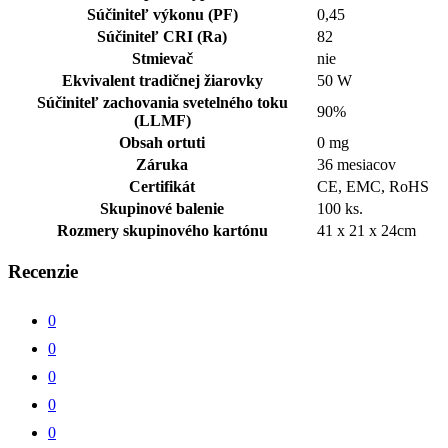
Súčiniteľ výkonu (PF)
0,45
Súčiniteľ CRI (Ra)
82
Stmievač
nie
Ekvivalent tradičnej žiarovky
50 W
Súčiniteľ zachovania svetelného toku
90%
(LLMF)
Obsah ortuti
0 mg
Záruka
36 mesiacov
Certifikát
CE, EMC, RoHS
Skupinové balenie
100 ks.
Rozmery skupinového kartónu
41 x 21 x 24cm
Recenzie
0
0
0
0
0