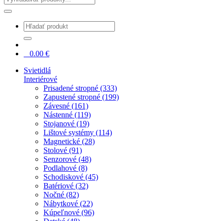
0
0.00
€
Svietidlá
Interiérové
Prisadené stropné (333)
Zapustené stropné (199)
Závesné (161)
Nástenné (119)
Stojanové (19)
Lištové systémy (114)
Magnetické (28)
Stolové (91)
Senzorové (48)
Podlahové (8)
Schodiskové (45)
Batériové (32)
Nočné (82)
Nábytkové (22)
Kúpeľnové (96)