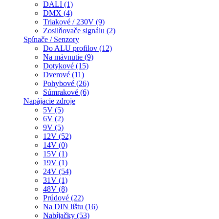
DALI (1)
DMX (4)
Triakové / 230V (9)
Zosilňovače signálu (2)
Spínače / Senzory
Do ALU profilov (12)
Na mávnutie (9)
Dotykové (15)
Dverové (11)
Pohybové (26)
Súmrakové (6)
Napájacie zdroje
5V (5)
6V (2)
9V (5)
12V (52)
14V (0)
15V (1)
19V (1)
24V (54)
31V (1)
48V (8)
Prúdové (22)
Na DIN lištu (16)
Nabíjačky (53)