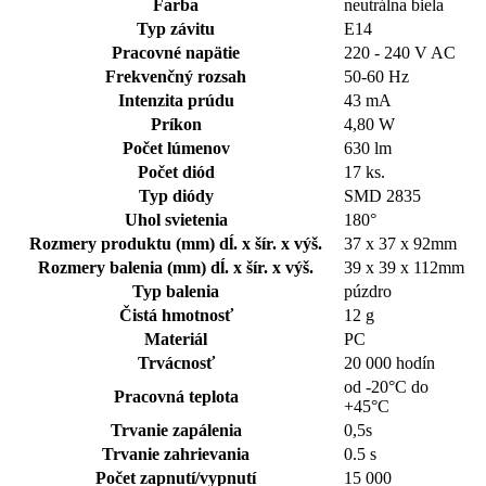
Farba
neutrálna biela
Typ závitu
E14
Pracovné napätie
220 - 240 V AC
Frekvenčný rozsah
50-60 Hz
Intenzita prúdu
43 mA
Príkon
4,80 W
Počet lúmenov
630 lm
Počet diód
17 ks.
Typ diódy
SMD 2835
Uhol svietenia
180°
Rozmery produktu (mm) dĺ. x šír. x výš.
37 x 37 x 92mm
Rozmery balenia (mm) dĺ. x šír. x výš.
39 x 39 x 112mm
Typ balenia
púzdro
Čistá hmotnosť
12 g
Materiál
PC
Trvácnosť
20 000 hodín
od -20°C do
Pracovná teplota
+45°C
Trvanie zapálenia
0,5s
Trvanie zahrievania
0.5 s
Počet zapnutí/vypnutí
15 000