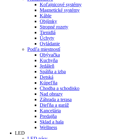
Koľajnicové systémy
Magnetické systémy
Káble
Objímky
Stropné rozety
Tienidlá
Úchyty
Ovládanie
Podľa miestností
Obývačka
Kuchyňa
Jedáleň
Spálňa a izba
Detská
Kúpeľňa
Chodba a schodisko
Nad obrazy
Záhrada a terasa
Dieľňa a garáž
Kancelária
Predajňa
Sklad a hala
Wellness
LED
LED pásy