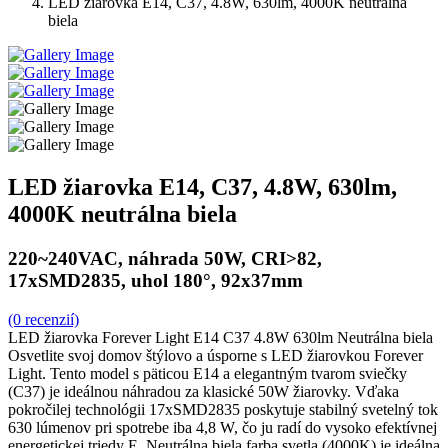
LED žiarovka E14, C37, 4.8W, 630lm, 4000K neutrálna
biela
LED žiarovka E14, C37, 4.8W, 630lm,
4000K neutrálna biela
220~240VAC, náhrada 50W, CRI>82,
17xSMD2835, uhol 180°, 92x37mm
(0 recenzií)
LED žiarovka Forever Light E14 C37 4.8W 630lm Neutrálna biela
Osvetlite svoj domov štýlovo a úsporne s LED žiarovkou Forever
Light. Tento model s päticou E14 a elegantným tvarom sviečky
(C37) je ideálnou náhradou za klasické 50W žiarovky. Vďaka
pokročilej technológii 17xSMD2835 poskytuje stabilný svetelný tok
630 lúmenov pri spotrebe iba 4,8 W, čo ju radí do vysoko efektívnej
energetickej triedy E. Neutrálna biela farba svetla (4000K) je ideálna