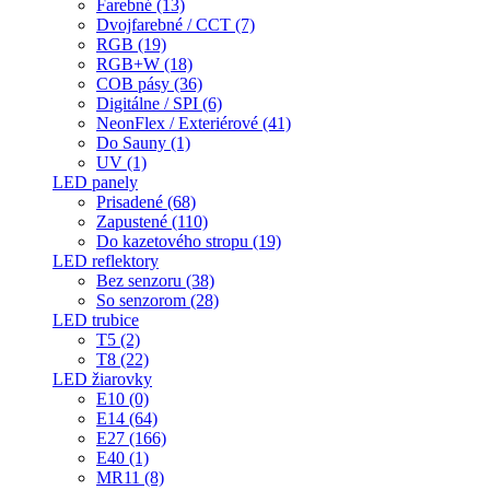
Farebné (13)
Dvojfarebné / CCT (7)
RGB (19)
RGB+W (18)
COB pásy (36)
Digitálne / SPI (6)
NeonFlex / Exteriérové (41)
Do Sauny (1)
UV (1)
LED panely
Prisadené (68)
Zapustené (110)
Do kazetového stropu (19)
LED reflektory
Bez senzoru (38)
So senzorom (28)
LED trubice
T5 (2)
T8 (22)
LED žiarovky
E10 (0)
E14 (64)
E27 (166)
E40 (1)
MR11 (8)