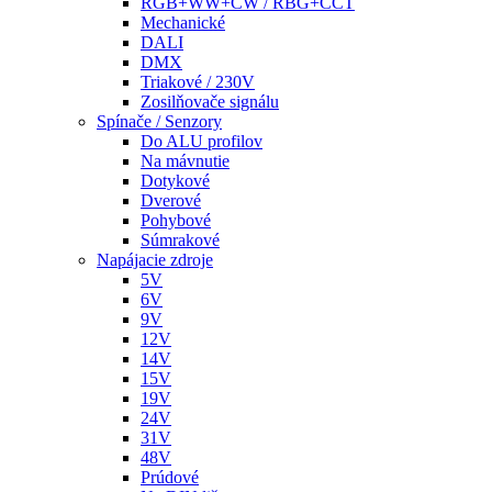
RGB+WW+CW / RBG+CCT
Mechanické
DALI
DMX
Triakové / 230V
Zosilňovače signálu
Spínače / Senzory
Do ALU profilov
Na mávnutie
Dotykové
Dverové
Pohybové
Súmrakové
Napájacie zdroje
5V
6V
9V
12V
14V
15V
19V
24V
31V
48V
Prúdové