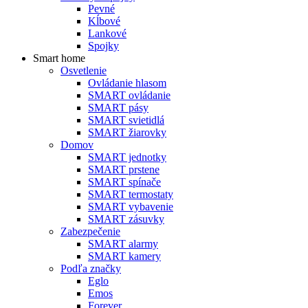
Pevné
Kĺbové
Lankové
Spojky
Smart home
Osvetlenie
Ovládanie hlasom
SMART ovládanie
SMART pásy
SMART svietidlá
SMART žiarovky
Domov
SMART jednotky
SMART prstene
SMART spínače
SMART termostaty
SMART vybavenie
SMART zásuvky
Zabezpečenie
SMART alarmy
SMART kamery
Podľa značky
Eglo
Emos
Forever