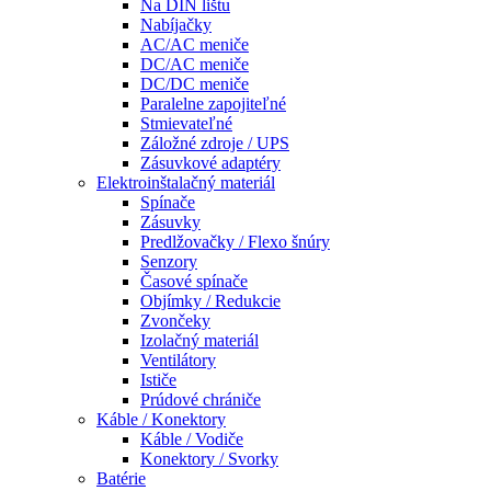
Na DIN lištu
Nabíjačky
AC/AC meniče
DC/AC meniče
DC/DC meniče
Paralelne zapojiteľné
Stmievateľné
Záložné zdroje / UPS
Zásuvkové adaptéry
Elektroinštalačný materiál
Spínače
Zásuvky
Predlžovačky / Flexo šnúry
Senzory
Časové spínače
Objímky / Redukcie
Zvončeky
Izolačný materiál
Ventilátory
Ističe
Prúdové chrániče
Káble / Konektory
Káble / Vodiče
Konektory / Svorky
Batérie