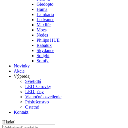
Gledopto
Hama
Lambario
Ledvance
Maxlife
Moes
Nedes
Philips HUE
Rabalux
Skydance
Solight
Somfy
Novinky
Akcie
Výpredaj
Svietidlá
LED žiarovky
LED pásy
Vianočné osvetlenie
Príslušenstvo
Ostatné
Kontakt
Hladať