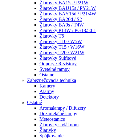
Žiarovky BA15s / P21W
Žiarovky BAU15s / PY21W
Žiarovky BAY15d / P21/4W
Žiarovky BA20d / S2
Žiarovky BA9s / T4W
Žiarovky P13W / PG18.5d-1
Žiarovky T5
Žiarovky T10 / W5W
Žiarovky T15 / W16W
Žiarovky T20 / W21W
Žiarovky Sulfitové
Odpory / Rezistory
Svetelné rampy
Ostatné
Zabezpečovacia technika
Kamery
Alarmy
Detektory
Ostatné
Aromalampy / Difuzéry
Dezinfekčné lampy
Meteostanice
Žiarovky s vláknom
Žiarivky
Spájkovanie