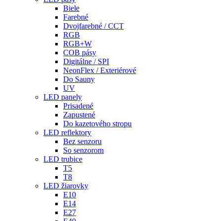
Biele
Farebné
Dvojfarebné / CCT
RGB
RGB+W
COB pásy
Digitálne / SPI
NeonFlex / Exteriérové
Do Sauny
UV
LED panely
Prisadené
Zapustené
Do kazetového stropu
LED reflektory
Bez senzoru
So senzorom
LED trubice
T5
T8
LED žiarovky
E10
E14
E27