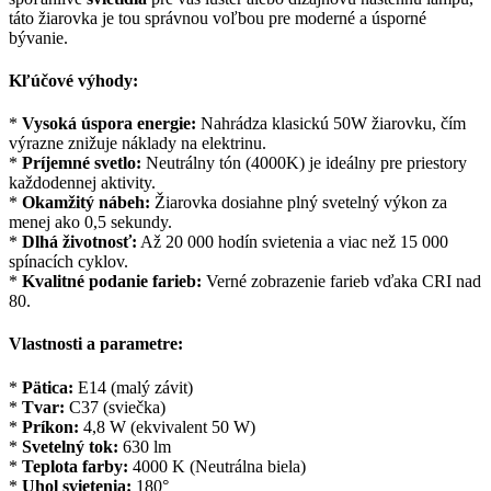
táto žiarovka je tou správnou voľbou pre moderné a úsporné
bývanie.
Kľúčové výhody:
*
Vysoká úspora energie:
Nahrádza klasickú 50W žiarovku, čím
výrazne znižuje náklady na elektrinu.
*
Príjemné svetlo:
Neutrálny tón (4000K) je ideálny pre priestory
každodennej aktivity.
*
Okamžitý nábeh:
Žiarovka dosiahne plný svetelný výkon za
menej ako 0,5 sekundy.
*
Dlhá životnosť:
Až 20 000 hodín svietenia a viac než 15 000
spínacích cyklov.
*
Kvalitné podanie farieb:
Verné zobrazenie farieb vďaka CRI nad
80.
Vlastnosti a parametre:
*
Pätica:
E14 (malý závit)
*
Tvar:
C37 (sviečka)
*
Príkon:
4,8 W (ekvivalent 50 W)
*
Svetelný tok:
630 lm
*
Teplota farby:
4000 K (Neutrálna biela)
*
Uhol svietenia:
180°