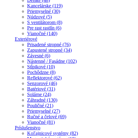
Detské (48)
Kancelárske (119)
Priemyselné (30)
Núdzové (5)
S ventilátorom (8)
Pre rast rastlín (6)
Vianočné (140)
Exteriérové
Prisadené stropné (76)
Zapustené stropné (34)
Závesné (6)
Nástenné / Fasádne (102)
Stĺpikové (10)
Pochôdzne (8)
Reflektorové (62)
Senzorové (46)
Batériové (31)
Solárne (24)
Záhradné (130)
Pouličné (21)
Priemyselné (27)
Ručné a čelové (69)
Vianočné (81)
Príslušenstvo
Koľajnicové systémy (82)