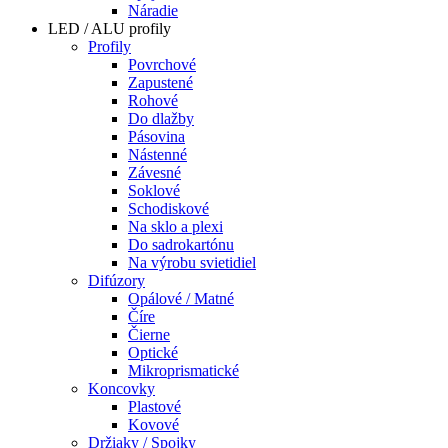
Náradie
LED / ALU profily
Profily
Povrchové
Zapustené
Rohové
Do dlažby
Pásovina
Nástenné
Závesné
Soklové
Schodiskové
Na sklo a plexi
Do sadrokartónu
Na výrobu svietidiel
Difúzory
Opálové / Matné
Číre
Čierne
Optické
Mikroprismatické
Koncovky
Plastové
Kovové
Držiaky / Spojky