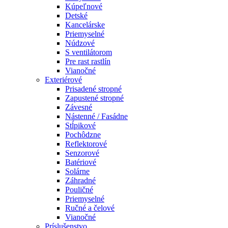
Kúpeľnové
Detské
Kancelárske
Priemyselné
Núdzové
S ventilátorom
Pre rast rastlín
Vianočné
Exteriérové
Prisadené stropné
Zapustené stropné
Závesné
Nástenné / Fasádne
Stĺpikové
Pochôdzne
Reflektorové
Senzorové
Batériové
Solárne
Záhradné
Pouličné
Priemyselné
Ručné a čelové
Vianočné
Príslušenstvo