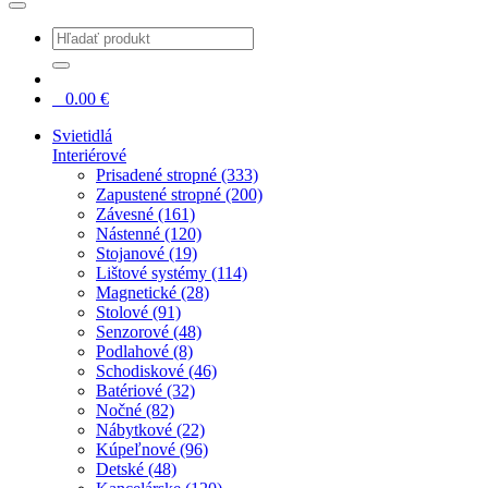
0
0.00
€
Svietidlá
Interiérové
Prisadené stropné (333)
Zapustené stropné (200)
Závesné (161)
Nástenné (120)
Stojanové (19)
Lištové systémy (114)
Magnetické (28)
Stolové (91)
Senzorové (48)
Podlahové (8)
Schodiskové (46)
Batériové (32)
Nočné (82)
Nábytkové (22)
Kúpeľnové (96)
Detské (48)