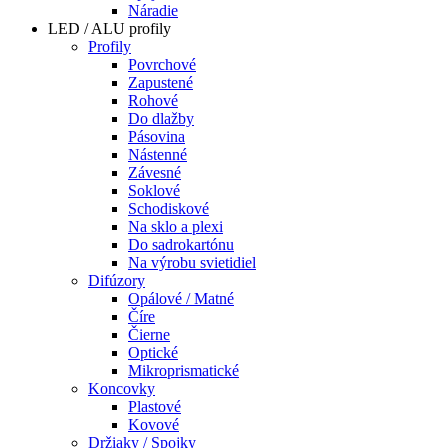
Náradie
LED / ALU profily
Profily
Povrchové
Zapustené
Rohové
Do dlažby
Pásovina
Nástenné
Závesné
Soklové
Schodiskové
Na sklo a plexi
Do sadrokartónu
Na výrobu svietidiel
Difúzory
Opálové / Matné
Číre
Čierne
Optické
Mikroprismatické
Koncovky
Plastové
Kovové
Držiaky / Spojky