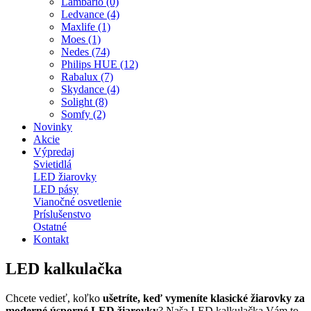
Lambario (0)
Ledvance (4)
Maxlife (1)
Moes (1)
Nedes (74)
Philips HUE (12)
Rabalux (7)
Skydance (4)
Solight (8)
Somfy (2)
Novinky
Akcie
Výpredaj
Svietidlá
LED žiarovky
LED pásy
Vianočné osvetlenie
Príslušenstvo
Ostatné
Kontakt
LED kalkulačka
Chcete vedieť, koľko
ušetríte, keď vymeníte klasické žiarovky za
moderné úsporné LED žiarovky
? Naša LED kalkulačka Vám to