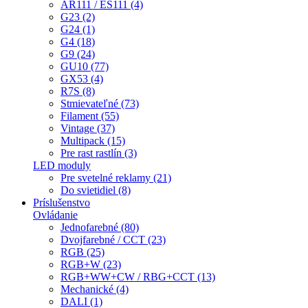
AR111 / ES111 (4)
G23 (2)
G24 (1)
G4 (18)
G9 (24)
GU10 (77)
GX53 (4)
R7S (8)
Stmievateľné (73)
Filament (55)
Vintage (37)
Multipack (15)
Pre rast rastlín (3)
LED moduly
Pre svetelné reklamy (21)
Do svietidiel (8)
Príslušenstvo
Ovládanie
Jednofarebné (80)
Dvojfarebné / CCT (23)
RGB (25)
RGB+W (23)
RGB+WW+CW / RBG+CCT (13)
Mechanické (4)
DALI (1)