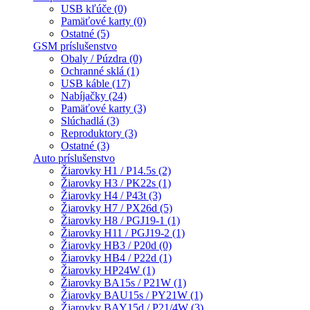
USB kľúče (0)
Pamäťové karty (0)
Ostatné (5)
GSM príslušenstvo
Obaly / Púzdra (0)
Ochranné sklá (1)
USB káble (17)
Nabíjačky (24)
Pamäťové karty (3)
Slúchadlá (3)
Reproduktory (3)
Ostatné (3)
Auto príslušenstvo
Žiarovky H1 / P14.5s (2)
Žiarovky H3 / PK22s (1)
Žiarovky H4 / P43t (3)
Žiarovky H7 / PX26d (5)
Žiarovky H8 / PGJ19-1 (1)
Žiarovky H11 / PGJ19-2 (1)
Žiarovky HB3 / P20d (0)
Žiarovky HB4 / P22d (1)
Žiarovky HP24W (1)
Žiarovky BA15s / P21W (1)
Žiarovky BAU15s / PY21W (1)
Žiarovky BAY15d / P21/4W (3)