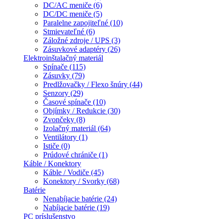
DC/AC meniče (6)
DC/DC meniče (5)
Paralelne zapojiteľné (10)
Stmievateľné (6)
Záložné zdroje / UPS (3)
Zásuvkové adaptéry (26)
Elektroinštalačný materiál
Spínače (115)
Zásuvky (79)
Predlžovačky / Flexo šnúry (44)
Senzory (29)
Časové spínače (10)
Objímky / Redukcie (30)
Zvončeky (8)
Izolačný materiál (64)
Ventilátory (1)
Ističe (0)
Prúdové chrániče (1)
Káble / Konektory
Káble / Vodiče (45)
Konektory / Svorky (68)
Batérie
Nenabíjacie batérie (24)
Nabíjacie batérie (19)
PC príslušenstvo