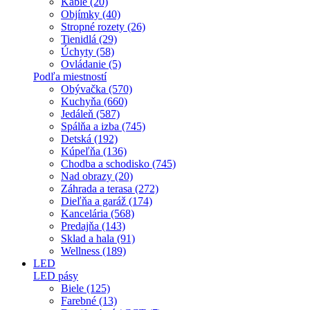
Káble (20)
Objímky (40)
Stropné rozety (26)
Tienidlá (29)
Úchyty (58)
Ovládanie (5)
Podľa miestností
Obývačka (570)
Kuchyňa (660)
Jedáleň (587)
Spálňa a izba (745)
Detská (192)
Kúpeľňa (136)
Chodba a schodisko (745)
Nad obrazy (20)
Záhrada a terasa (272)
Dieľňa a garáž (174)
Kancelária (568)
Predajňa (143)
Sklad a hala (91)
Wellness (189)
LED
LED pásy
Biele (125)
Farebné (13)