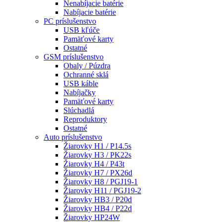
Nenabíjacie batérie
Nabíjacie batérie
PC príslušenstvo
USB kľúče
Pamäťové karty
Ostatné
GSM príslušenstvo
Obaly / Púzdra
Ochranné sklá
USB káble
Nabíjačky
Pamäťové karty
Slúchadlá
Reproduktory
Ostatné
Auto príslušenstvo
Žiarovky H1 / P14.5s
Žiarovky H3 / PK22s
Žiarovky H4 / P43t
Žiarovky H7 / PX26d
Žiarovky H8 / PGJ19-1
Žiarovky H11 / PGJ19-2
Žiarovky HB3 / P20d
Žiarovky HB4 / P22d
Žiarovky HP24W