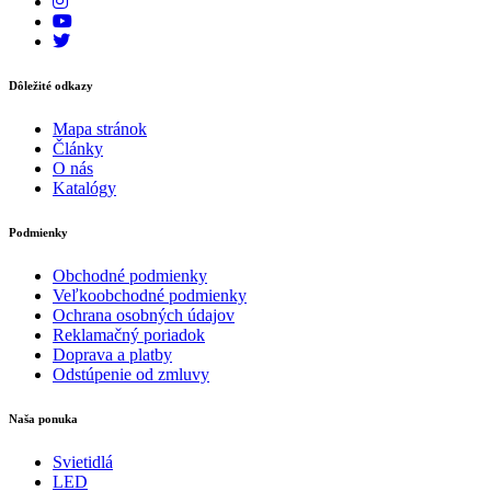
Dôležité odkazy
Mapa stránok
Články
O nás
Katalógy
Podmienky
Obchodné podmienky
Veľkoobchodné podmienky
Ochrana osobných údajov
Reklamačný poriadok
Doprava a platby
Odstúpenie od zmluvy
Naša ponuka
Svietidlá
LED