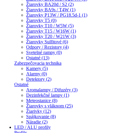
Žiarovky BA20d / S2 (2)
Žiarovky BA9s / T4W (1)
Žiarovky P13W / PG18.5d-1 (1)
Žiarovky T5 (0)
Žiarovky T10 / W5W (5)
Žiarovky T15 / W16W (1)
Žiarovky T20 / W21W (3)
Žiarovky Sulfitové (6)
Odpory / Rezistory (4)
Svetelné rampy (0)
Ostatné (13)
Zabezpečovacia technika
Kamery (5)
Alarmy (0)
Detektory (2)
Ostatné
Aromalampy / Difuzéry (3)
Dezinfekčné lampy (1)
Meteostanice (8)
Žiarovky s vláknom (25)
Žiarivky (12)
Spájkovanie (8)
Náradie (2)
LED / ALU profily
Profily