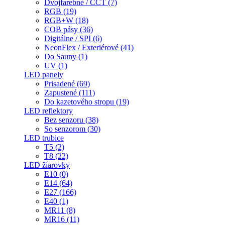
Dvojfarebné / CCT (7)
RGB (19)
RGB+W (18)
COB pásy (36)
Digitálne / SPI (6)
NeonFlex / Exteriérové (41)
Do Sauny (1)
UV (1)
LED panely
Prisadené (69)
Zapustené (111)
Do kazetového stropu (19)
LED reflektory
Bez senzoru (38)
So senzorom (30)
LED trubice
T5 (2)
T8 (22)
LED žiarovky
E10 (0)
E14 (64)
E27 (166)
E40 (1)
MR11 (8)
MR16 (11)