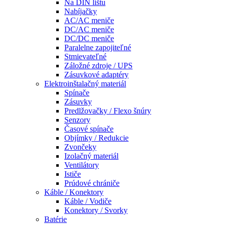
Na DIN lištu
Nabíjačky
AC/AC meniče
DC/AC meniče
DC/DC meniče
Paralelne zapojiteľné
Stmievateľné
Záložné zdroje / UPS
Zásuvkové adaptéry
Elektroinštalačný materiál
Spínače
Zásuvky
Predlžovačky / Flexo šnúry
Senzory
Časové spínače
Objímky / Redukcie
Zvončeky
Izolačný materiál
Ventilátory
Ističe
Prúdové chrániče
Káble / Konektory
Káble / Vodiče
Konektory / Svorky
Batérie