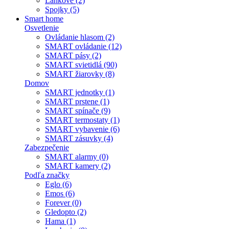
Lankové (2)
Spojky (5)
Smart home
Osvetlenie
Ovládanie hlasom (2)
SMART ovládanie (12)
SMART pásy (2)
SMART svietidlá (90)
SMART žiarovky (8)
Domov
SMART jednotky (1)
SMART prstene (1)
SMART spínače (9)
SMART termostaty (1)
SMART vybavenie (6)
SMART zásuvky (4)
Zabezpečenie
SMART alarmy (0)
SMART kamery (2)
Podľa značky
Eglo (6)
Emos (6)
Forever (0)
Gledopto (2)
Hama (1)