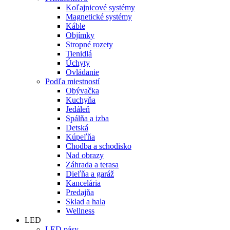
Koľajnicové systémy
Magnetické systémy
Káble
Objímky
Stropné rozety
Tienidlá
Úchyty
Ovládanie
Podľa miestností
Obývačka
Kuchyňa
Jedáleň
Spálňa a izba
Detská
Kúpeľňa
Chodba a schodisko
Nad obrazy
Záhrada a terasa
Dieľňa a garáž
Kancelária
Predajňa
Sklad a hala
Wellness
LED
LED pásy