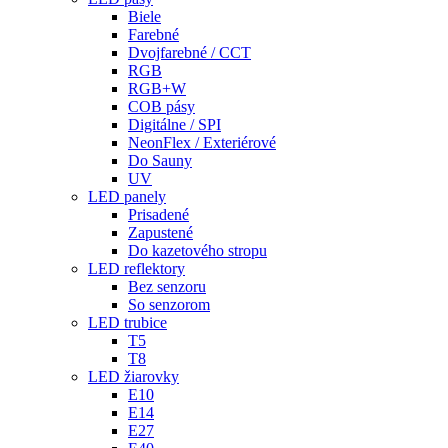
Biele
Farebné
Dvojfarebné / CCT
RGB
RGB+W
COB pásy
Digitálne / SPI
NeonFlex / Exteriérové
Do Sauny
UV
LED panely
Prisadené
Zapustené
Do kazetového stropu
LED reflektory
Bez senzoru
So senzorom
LED trubice
T5
T8
LED žiarovky
E10
E14
E27