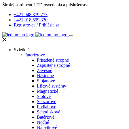
Široký sortiment LED osvetlenia a príslušenstva
+421 948 379 773
+421 918 599 330
Registrovať
/
Prihlásiť sa
Svietidlá
Interiérové
Prisadené stropné
Zapustené stropné
Závesné
Nástenné
Stojanové
Lištové systémy
Magnetické
Stolové
Senzorové
Podlahové
Schodiskové
Batériové
Nočné
Nábytkové