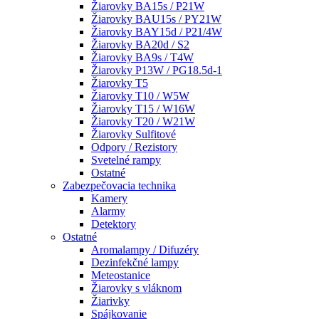
Žiarovky BA15s / P21W
Žiarovky BAU15s / PY21W
Žiarovky BAY15d / P21/4W
Žiarovky BA20d / S2
Žiarovky BA9s / T4W
Žiarovky P13W / PG18.5d-1
Žiarovky T5
Žiarovky T10 / W5W
Žiarovky T15 / W16W
Žiarovky T20 / W21W
Žiarovky Sulfitové
Odpory / Rezistory
Svetelné rampy
Ostatné
Zabezpečovacia technika
Kamery
Alarmy
Detektory
Ostatné
Aromalampy / Difuzéry
Dezinfekčné lampy
Meteostanice
Žiarovky s vláknom
Žiarivky
Spájkovanie