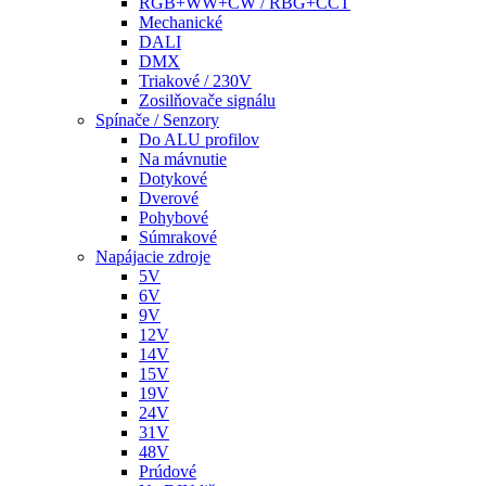
RGB+WW+CW / RBG+CCT
Mechanické
DALI
DMX
Triakové / 230V
Zosilňovače signálu
Spínače / Senzory
Do ALU profilov
Na mávnutie
Dotykové
Dverové
Pohybové
Súmrakové
Napájacie zdroje
5V
6V
9V
12V
14V
15V
19V
24V
31V
48V
Prúdové