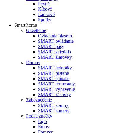
Pevné
Kĺbové
Lankové
Spojky
Smart home
Osvetlenie
Ovládanie hlasom
SMART ovládanie
SMART pásy
SMART svietidlá
SMART žiarovky
Domov
SMART jednotky
SMART prstene
SMART spínače
SMART termostaty
SMART vybavenie
SMART zásuvky
Zabezpečenie
SMART alarmy
SMART kamery
Podľa značky
Eglo
Emos
Forever