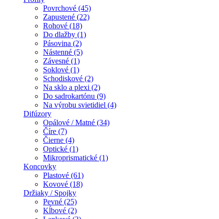
Povrchové (45)
Zapustené (22)
Rohové (18)
Do dlažby (1)
Pásovina (2)
Nástenné (5)
Závesné (1)
Soklové (1)
Schodiskové (2)
Na sklo a plexi (2)
Do sadrokartónu (9)
Na výrobu svietidiel (4)
Difúzory
Opálové / Matné (34)
Číre (7)
Čierne (4)
Optické (1)
Mikroprismatické (1)
Koncovky
Plastové (61)
Kovové (18)
Držiaky / Spojky
Pevné (25)
Kĺbové (2)