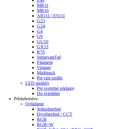
E40
MR11
MR16
AR111 / ES111
G23
G24
G4
G9
GU10
GX53
R7S
Stmievateľné
Filament
Vintage
Multipack
Pre rast rastlín
LED moduly
Pre svetelné reklamy
Do svietidiel
Príslušenstvo
Ovládanie
Jednofarebné
Dvojfarebné / CCT
RGB
RGB+W