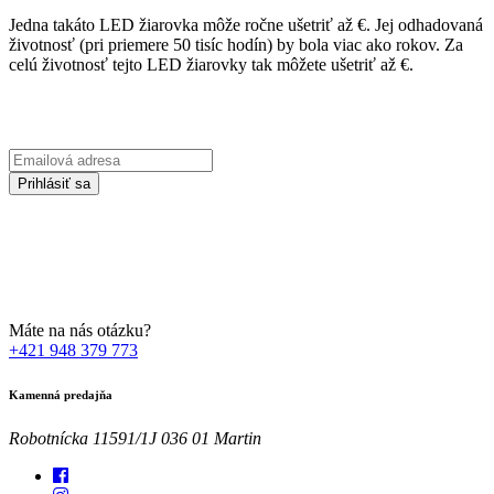
Jedna takáto LED žiarovka môže ročne ušetriť až
€. Jej odhadovaná
životnosť (pri priemere 50 tisíc hodín) by bola viac ako
rokov. Za
celú životnosť tejto LED žiarovky tak môžete ušetriť až
€.
Prihláste sa na odber Newsletter-u
Emailová
adresa
Prihlásiť sa
Zadaním svojej emailovej adresy súhlasíte so spracúvaním Vašich
osobných údajov za účelom marketingu. Bližšie informácie nájdete
TU
Máte na nás otázku?
+421 948 379 773
Kamenná predajňa
Robotnícka 11591/1J 036 01 Martin