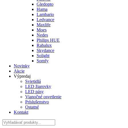
Gledopto
Hama
Lambario
Ledvance
Maxlife
Moes
Nedes
Philips HUE
Rabalux
Skydance
Solight
Somfy
Novinky
Akcie
Výpredaj
Svietidlá
LED žiarovky
LED pásy
Vianočné osvetlenie
Príslušenstvo
Ostatné
Kontakt
Hladať