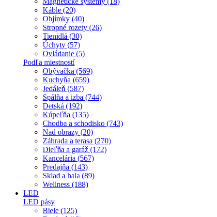
Magnetické systémy (18)
Káble (20)
Objímky (40)
Stropné rozety (26)
Tienidlá (30)
Úchyty (57)
Ovládanie (5)
Podľa miestností
Obývačka (569)
Kuchyňa (659)
Jedáleň (587)
Spálňa a izba (744)
Detská (192)
Kúpeľňa (135)
Chodba a schodisko (743)
Nad obrazy (20)
Záhrada a terasa (270)
Dieľňa a garáž (172)
Kancelária (567)
Predajňa (143)
Sklad a hala (89)
Wellness (188)
LED
LED pásy
Biele (125)