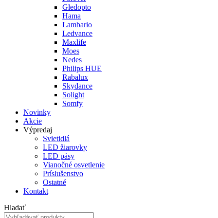
Gledopto
Hama
Lambario
Ledvance
Maxlife
Moes
Nedes
Philips HUE
Rabalux
Skydance
Solight
Somfy
Novinky
Akcie
Výpredaj
Svietidlá
LED žiarovky
LED pásy
Vianočné osvetlenie
Príslušenstvo
Ostatné
Kontakt
Hladať