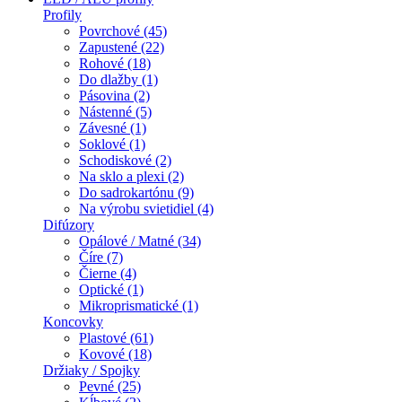
Profily
Povrchové (45)
Zapustené (22)
Rohové (18)
Do dlažby (1)
Pásovina (2)
Nástenné (5)
Závesné (1)
Soklové (1)
Schodiskové (2)
Na sklo a plexi (2)
Do sadrokartónu (9)
Na výrobu svietidiel (4)
Difúzory
Opálové / Matné (34)
Číre (7)
Čierne (4)
Optické (1)
Mikroprismatické (1)
Koncovky
Plastové (61)
Kovové (18)
Držiaky / Spojky
Pevné (25)