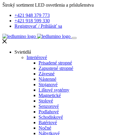
Široký sortiment LED osvetlenia a príslušenstva
+421 948 379 773
+421 918 599 330
Registrovať
/
Prihlásiť sa
Svietidlá
Interiérové
Prisadené stropné
Zapustené stropné
Závesné
Nástenné
Stojanové
Lištové systémy
Magnetické
Stolové
Senzorové
Podlahové
Schodiskové
Batériové
Nočné
Nábytkové