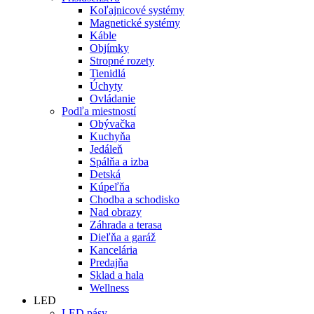
Koľajnicové systémy
Magnetické systémy
Káble
Objímky
Stropné rozety
Tienidlá
Úchyty
Ovládanie
Podľa miestností
Obývačka
Kuchyňa
Jedáleň
Spálňa a izba
Detská
Kúpeľňa
Chodba a schodisko
Nad obrazy
Záhrada a terasa
Dieľňa a garáž
Kancelária
Predajňa
Sklad a hala
Wellness
LED
LED pásy