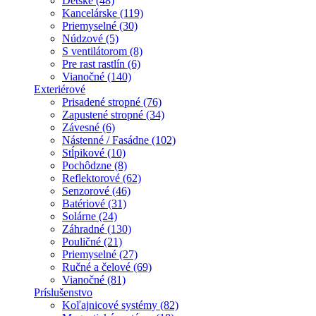
Detské (48)
Kancelárske (119)
Priemyselné (30)
Núdzové (5)
S ventilátorom (8)
Pre rast rastlín (6)
Vianočné (140)
Exteriérové
Prisadené stropné (76)
Zapustené stropné (34)
Závesné (6)
Nástenné / Fasádne (102)
Stĺpikové (10)
Pochôdzne (8)
Reflektorové (62)
Senzorové (46)
Batériové (31)
Solárne (24)
Záhradné (130)
Pouličné (21)
Priemyselné (27)
Ručné a čelové (69)
Vianočné (81)
Príslušenstvo
Koľajnicové systémy (82)