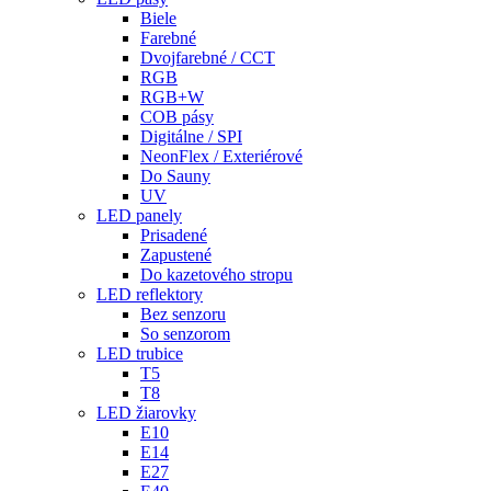
Biele
Farebné
Dvojfarebné / CCT
RGB
RGB+W
COB pásy
Digitálne / SPI
NeonFlex / Exteriérové
Do Sauny
UV
LED panely
Prisadené
Zapustené
Do kazetového stropu
LED reflektory
Bez senzoru
So senzorom
LED trubice
T5
T8
LED žiarovky
E10
E14
E27