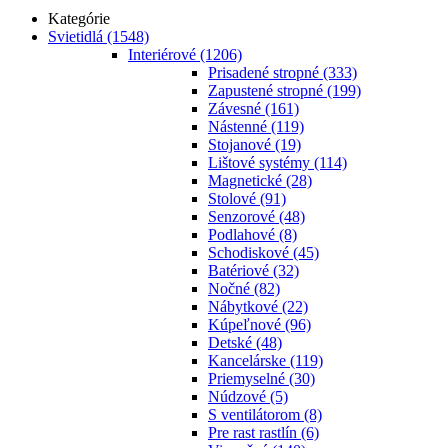
Kategórie
Svietidlá
(1548)
Interiérové
(1206)
Prisadené stropné
(333)
Zapustené stropné
(199)
Závesné
(161)
Nástenné
(119)
Stojanové
(19)
Lištové systémy
(114)
Magnetické
(28)
Stolové
(91)
Senzorové
(48)
Podlahové
(8)
Schodiskové
(45)
Batériové
(32)
Nočné
(82)
Nábytkové
(22)
Kúpeľnové
(96)
Detské
(48)
Kancelárske
(119)
Priemyselné
(30)
Núdzové
(5)
S ventilátorom
(8)
Pre rast rastlín
(6)