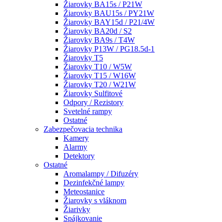
Žiarovky BA15s / P21W
Žiarovky BAU15s / PY21W
Žiarovky BAY15d / P21/4W
Žiarovky BA20d / S2
Žiarovky BA9s / T4W
Žiarovky P13W / PG18.5d-1
Žiarovky T5
Žiarovky T10 / W5W
Žiarovky T15 / W16W
Žiarovky T20 / W21W
Žiarovky Sulfitové
Odpory / Rezistory
Svetelné rampy
Ostatné
Zabezpečovacia technika
Kamery
Alarmy
Detektory
Ostatné
Aromalampy / Difuzéry
Dezinfekčné lampy
Meteostanice
Žiarovky s vláknom
Žiarivky
Spájkovanie