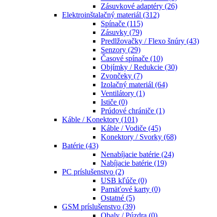
Zásuvkové adaptéry
(26)
Elektroinštalačný materiál
(312)
Spínače
(115)
Zásuvky
(79)
Predlžovačky / Flexo šnúry
(43)
Senzory
(29)
Časové spínače
(10)
Objímky / Redukcie
(30)
Zvončeky
(7)
Izolačný materiál
(64)
Ventilátory
(1)
Ističe
(0)
Prúdové chrániče
(1)
Káble / Konektory
(101)
Káble / Vodiče
(45)
Konektory / Svorky
(68)
Batérie
(43)
Nenabíjacie batérie
(24)
Nabíjacie batérie
(19)
PC príslušenstvo
(2)
USB kľúče
(0)
Pamäťové karty
(0)
Ostatné
(5)
GSM príslušenstvo
(39)
Obaly / Púzdra
(0)