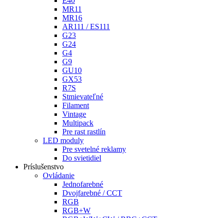
E40
MR11
MR16
AR111 / ES111
G23
G24
G4
G9
GU10
GX53
R7S
Stmievateľné
Filament
Vintage
Multipack
Pre rast rastlín
LED moduly
Pre svetelné reklamy
Do svietidiel
Príslušenstvo
Ovládanie
Jednofarebné
Dvojfarebné / CCT
RGB
RGB+W