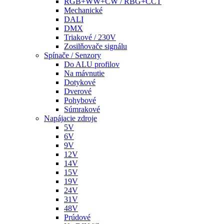
RGB+WW+CW / RBG+CCT
Mechanické
DALI
DMX
Triakové / 230V
Zosilňovače signálu
Spínače / Senzory
Do ALU profilov
Na mávnutie
Dotykové
Dverové
Pohybové
Súmrakové
Napájacie zdroje
5V
6V
9V
12V
14V
15V
19V
24V
31V
48V
Prúdové