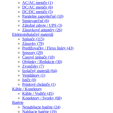
AC/AC meniče (1)
DC/AC meniče (6)
DC/DC meniče (5)
Paralelne zapojiteľné (10)
Stmievateľné (6)
Záložné zdroje / UPS (3)
Zásuvkové adaptéry (26)
Elektroinštalačný materiál
Spínače (115)
Zásuvky (79)
Predlžovačky / Flexo šnúry (43)
Senzory (29)
Časové spínače (10)
Objímky / Redukcie (30)
Zvončeky (7)
Izolačný materiál (64)
Ventilátory (1)
Ističe (0)
Prúdové chrániče (1)
Káble / Konektory
Káble / Vodiče (45)
Konektory / Svorky (68)
Batérie
Nenabíjacie batérie (24)
Nabíjacie batérie (19)