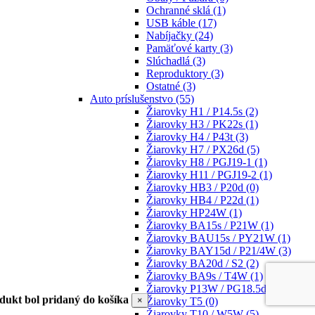
Ochranné sklá
(1)
USB káble
(17)
Nabíjačky
(24)
Pamäťové karty
(3)
Slúchadlá
(3)
Reproduktory
(3)
Ostatné
(3)
Auto príslušenstvo
(55)
Žiarovky H1 / P14.5s
(2)
Žiarovky H3 / PK22s
(1)
Žiarovky H4 / P43t
(3)
Žiarovky H7 / PX26d
(5)
Žiarovky H8 / PGJ19-1
(1)
Žiarovky H11 / PGJ19-2
(1)
Žiarovky HB3 / P20d
(0)
Žiarovky HB4 / P22d
(1)
Žiarovky HP24W
(1)
Žiarovky BA15s / P21W
(1)
Žiarovky BAU15s / PY21W
(1)
Žiarovky BAY15d / P21/4W
(3)
Žiarovky BA20d / S2
(2)
Žiarovky BA9s / T4W
(1)
Žiarovky P13W / PG18.5d-1
(1)
dukt bol pridaný do košíka
×
Žiarovky T5
(0)
Žiarovky T10 / W5W
(5)