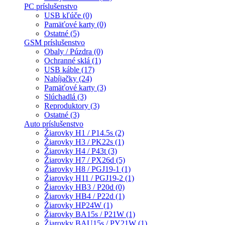
PC príslušenstvo
USB kľúče (0)
Pamäťové karty (0)
Ostatné (5)
GSM príslušenstvo
Obaly / Púzdra (0)
Ochranné sklá (1)
USB káble (17)
Nabíjačky (24)
Pamäťové karty (3)
Slúchadlá (3)
Reproduktory (3)
Ostatné (3)
Auto príslušenstvo
Žiarovky H1 / P14.5s (2)
Žiarovky H3 / PK22s (1)
Žiarovky H4 / P43t (3)
Žiarovky H7 / PX26d (5)
Žiarovky H8 / PGJ19-1 (1)
Žiarovky H11 / PGJ19-2 (1)
Žiarovky HB3 / P20d (0)
Žiarovky HB4 / P22d (1)
Žiarovky HP24W (1)
Žiarovky BA15s / P21W (1)
Žiarovky BAU15s / PY21W (1)