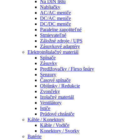
Na DIN lištu
Nabíjačky
AC/AC meniče
DC/AC meniče
DC/DC meniče
Paralelne zapojiteľné
Stmievateľné
Záložné zdroje / UPS
Zásuvkové adaptéry
Elektroinštalačný materiál
Spínače
Zásuvky
Predlžovačky / Flexo šnúry
Senzory
Časové spínače
Objímky / Redukcie
Zvončeky
Izolačný materiál
Ventilátory
Ističe
Prúdové chrániče
Káble / Konektory
Káble / Vodiče
Konektory / Svorky
Batérie