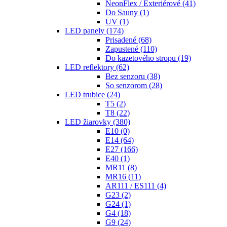
NeonFlex / Exteriérové
(41)
Do Sauny
(1)
UV
(1)
LED panely
(174)
Prisadené
(68)
Zapustené
(110)
Do kazetového stropu
(19)
LED reflektory
(62)
Bez senzoru
(38)
So senzorom
(28)
LED trubice
(24)
T5
(2)
T8
(22)
LED žiarovky
(380)
E10
(0)
E14
(64)
E27
(166)
E40
(1)
MR11
(8)
MR16
(11)
AR111 / ES111
(4)
G23
(2)
G24
(1)
G4
(18)
G9
(24)