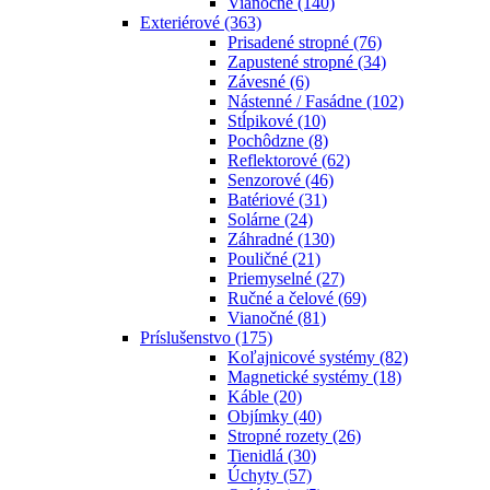
Vianočné
(140)
Exteriérové
(363)
Prisadené stropné
(76)
Zapustené stropné
(34)
Závesné
(6)
Nástenné / Fasádne
(102)
Stĺpikové
(10)
Pochôdzne
(8)
Reflektorové
(62)
Senzorové
(46)
Batériové
(31)
Solárne
(24)
Záhradné
(130)
Pouličné
(21)
Priemyselné
(27)
Ručné a čelové
(69)
Vianočné
(81)
Príslušenstvo
(175)
Koľajnicové systémy
(82)
Magnetické systémy
(18)
Káble
(20)
Objímky
(40)
Stropné rozety
(26)
Tienidlá
(30)
Úchyty
(57)