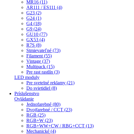
MR16 (11)
AR111 / ES111 (4)
G23 (2)
G24 (1)
G4 (18)
G9 (24)
GU10 (77)
GX53 (4)
R7S (8)
Stmievateľné (73)
Filament (55)
Vintage (37)
Multipack (15)
Pre rast rastlín (3)
LED moduly
Pre svetelné reklamy (21)
Do svietidiel (8)
Príslušenstvo
Ovládanie
Jednofarebné (80)
Dvojfarebné / CCT (23)
RGB (25)
RGB+W (23)
RGB+WW+CW / RBG+CCT (13)
Mechanické (4)