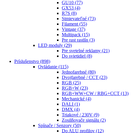
GU10
(77)
GX53
(4)
R7S
(8)
Stmievateľné
(73)
Filament
(55)
Vintage
(37)
Multipack
(15)
Pre rast rastlín
(3)
LED moduly
(29)
Pre svetelné reklamy
(21)
Do svietidiel
(8)
Príslušenstvo
(898)
Ovládanie
(115)
Jednofarebné
(80)
Dvojfarebné / CCT
(23)
RGB
(25)
RGB+W
(23)
RGB+WW+CW / RBG+CCT
(13)
Mechanické
(4)
DALI
(1)
DMX
(4)
Triakové / 230V
(9)
Zosilňovače signálu
(2)
Spínače / Senzory
(50)
Do ALU profilov
(12)