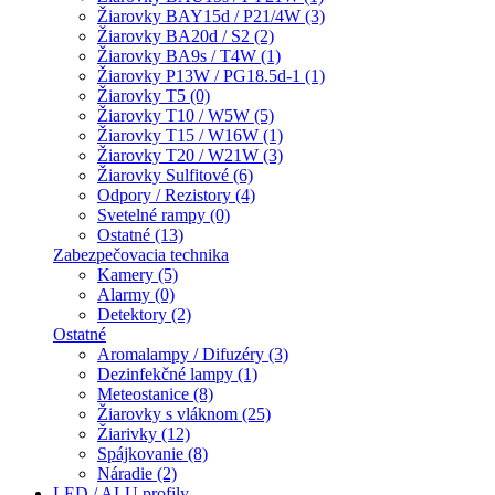
Žiarovky BAY15d / P21/4W (3)
Žiarovky BA20d / S2 (2)
Žiarovky BA9s / T4W (1)
Žiarovky P13W / PG18.5d-1 (1)
Žiarovky T5 (0)
Žiarovky T10 / W5W (5)
Žiarovky T15 / W16W (1)
Žiarovky T20 / W21W (3)
Žiarovky Sulfitové (6)
Odpory / Rezistory (4)
Svetelné rampy (0)
Ostatné (13)
Zabezpečovacia technika
Kamery (5)
Alarmy (0)
Detektory (2)
Ostatné
Aromalampy / Difuzéry (3)
Dezinfekčné lampy (1)
Meteostanice (8)
Žiarovky s vláknom (25)
Žiarivky (12)
Spájkovanie (8)
Náradie (2)
LED / ALU profily