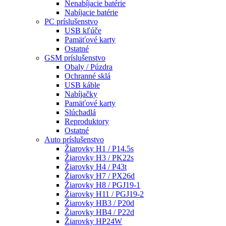
Nenabíjacie batérie
Nabíjacie batérie
PC príslušenstvo
USB kľúče
Pamäťové karty
Ostatné
GSM príslušenstvo
Obaly / Púzdra
Ochranné sklá
USB káble
Nabíjačky
Pamäťové karty
Slúchadlá
Reproduktory
Ostatné
Auto príslušenstvo
Žiarovky H1 / P14.5s
Žiarovky H3 / PK22s
Žiarovky H4 / P43t
Žiarovky H7 / PX26d
Žiarovky H8 / PGJ19-1
Žiarovky H11 / PGJ19-2
Žiarovky HB3 / P20d
Žiarovky HB4 / P22d
Žiarovky HP24W