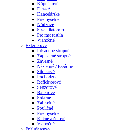
Kúpeľnové
Detské
Kancelárske
Priemyselné
Núdzové
S ventilátorom
Pre rast rastlín
Vianočné
Exteriérové
Prisadené stropné
Zapustené stropné
Závesné
Nástenné / Fasádne
Stĺpikové
Pochôdzne
Reflektorové
Senzorové
Batériové
Solárne
Záhradné
Pouličné
Priemyselné
Ručné a čelové
Vianočné
Príslušenstvo