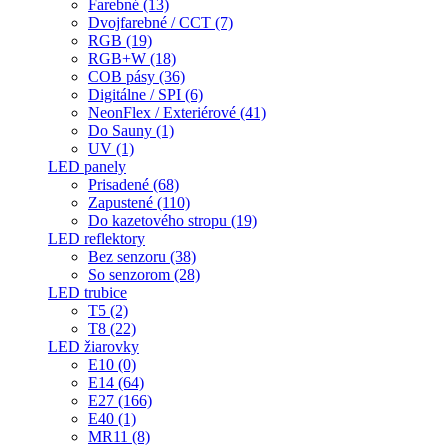
Farebné (13)
Dvojfarebné / CCT (7)
RGB (19)
RGB+W (18)
COB pásy (36)
Digitálne / SPI (6)
NeonFlex / Exteriérové (41)
Do Sauny (1)
UV (1)
LED panely
Prisadené (68)
Zapustené (110)
Do kazetového stropu (19)
LED reflektory
Bez senzoru (38)
So senzorom (28)
LED trubice
T5 (2)
T8 (22)
LED žiarovky
E10 (0)
E14 (64)
E27 (166)
E40 (1)
MR11 (8)