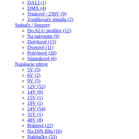
DALI (1)
DMX (4)
Triakové / 230V (9)
Zosilňovače signálu (2)
Spínače / Senzory
Do ALU profilov (12)
Na mávnutie (9)
Dotykové (15)
Dverové (11)
Pohybové (26)
Súmrakové (6)
Napájacie zdroje
5V (5)
6V (2)
9V (5)
12V (52)
14V (0)
15V (1)
19V (1)
24V (54)
31V (1)
48V (8)
Prúdové (22)
Na DIN lištu (16)
Nabíjačky (53)