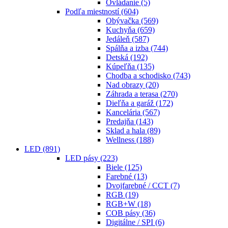
Ovládanie
(5)
Podľa miestností
(604)
Obývačka
(569)
Kuchyňa
(659)
Jedáleň
(587)
Spálňa a izba
(744)
Detská
(192)
Kúpeľňa
(135)
Chodba a schodisko
(743)
Nad obrazy
(20)
Záhrada a terasa
(270)
Dieľňa a garáž
(172)
Kancelária
(567)
Predajňa
(143)
Sklad a hala
(89)
Wellness
(188)
LED
(891)
LED pásy
(223)
Biele
(125)
Farebné
(13)
Dvojfarebné / CCT
(7)
RGB
(19)
RGB+W
(18)
COB pásy
(36)
Digitálne / SPI
(6)