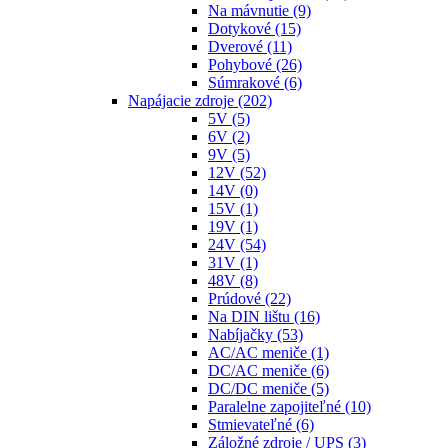
Na mávnutie
(9)
Dotykové
(15)
Dverové
(11)
Pohybové
(26)
Súmrakové
(6)
Napájacie zdroje
(202)
5V
(5)
6V
(2)
9V
(5)
12V
(52)
14V
(0)
15V
(1)
19V
(1)
24V
(54)
31V
(1)
48V
(8)
Prúdové
(22)
Na DIN lištu
(16)
Nabíjačky
(53)
AC/AC meniče
(1)
DC/AC meniče
(6)
DC/DC meniče
(5)
Paralelne zapojiteľné
(10)
Stmievateľné
(6)
Záložné zdroje / UPS
(3)