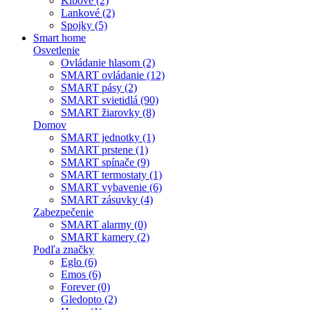
Kĺbové (2)
Lankové (2)
Spojky (5)
Smart home
Osvetlenie
Ovládanie hlasom (2)
SMART ovládanie (12)
SMART pásy (2)
SMART svietidlá (90)
SMART žiarovky (8)
Domov
SMART jednotky (1)
SMART prstene (1)
SMART spínače (9)
SMART termostaty (1)
SMART vybavenie (6)
SMART zásuvky (4)
Zabezpečenie
SMART alarmy (0)
SMART kamery (2)
Podľa značky
Eglo (6)
Emos (6)
Forever (0)
Gledopto (2)