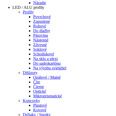
Náradie
LED / ALU profily
Profily
Povrchové
Zapustené
Rohové
Do dlažby
Pásovina
Nástenné
Závesné
Soklové
Schodiskové
Na sklo a plexi
Do sadrokartónu
Na výrobu svietidiel
Difúzory
Opálové / Matné
Číre
Čierne
Optické
Mikroprismatické
Koncovky
Plastové
Kovové
Držiaky / Spojky