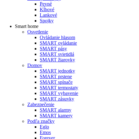
Pevné
Kĺbové
Lankové
Spojky
Smart home
Osvetlenie
Ovládanie hlasom
SMART ovládanie
SMART pásy
SMART svietidlá
SMART žiarovky
Domov
SMART jednotky
SMART prstene
SMART spínače
SMART termostaty
SMART vybavenie
SMART zásuvky
Zabezpečenie
SMART alarmy
SMART kamery
Podľa značky
Eglo
Emos
Forever