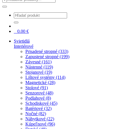
0
0.00
€
Svietidlá
Interiérové
Prisadené stropné (333)
Zapustené stropné (199)
Závesné (161)
Nástenné (119)
Stojanové (19)
Lištové systémy (114)
Magnetické (28)
Stolové (91)
Senzorové (48)
Podlahové (8)
Schodiskové (45)
Batériové (32)
Nočné (82)
Nábytkové (22)
Kúpeľnové (96)