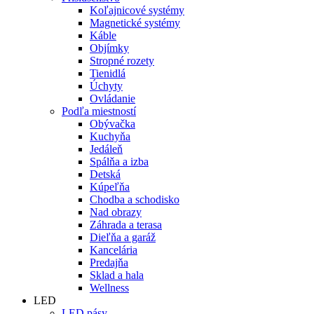
Koľajnicové systémy
Magnetické systémy
Káble
Objímky
Stropné rozety
Tienidlá
Úchyty
Ovládanie
Podľa miestností
Obývačka
Kuchyňa
Jedáleň
Spálňa a izba
Detská
Kúpeľňa
Chodba a schodisko
Nad obrazy
Záhrada a terasa
Dieľňa a garáž
Kancelária
Predajňa
Sklad a hala
Wellness
LED
LED pásy