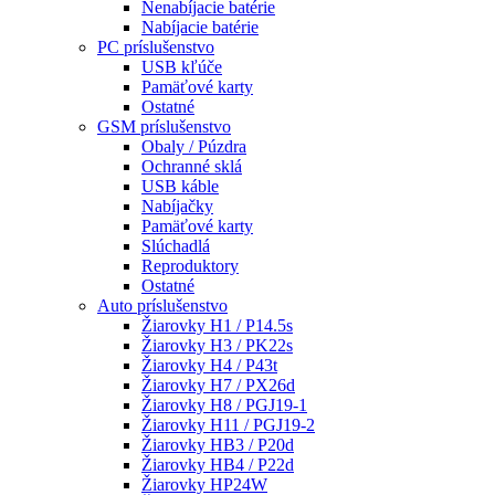
Nenabíjacie batérie
Nabíjacie batérie
PC príslušenstvo
USB kľúče
Pamäťové karty
Ostatné
GSM príslušenstvo
Obaly / Púzdra
Ochranné sklá
USB káble
Nabíjačky
Pamäťové karty
Slúchadlá
Reproduktory
Ostatné
Auto príslušenstvo
Žiarovky H1 / P14.5s
Žiarovky H3 / PK22s
Žiarovky H4 / P43t
Žiarovky H7 / PX26d
Žiarovky H8 / PGJ19-1
Žiarovky H11 / PGJ19-2
Žiarovky HB3 / P20d
Žiarovky HB4 / P22d
Žiarovky HP24W