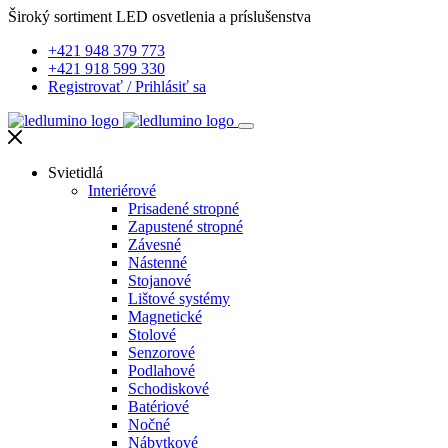
Široký sortiment LED osvetlenia a príslušenstva
+421 948 379 773
+421 918 599 330
Registrovať
/
Prihlásiť sa
Svietidlá
Interiérové
Prisadené stropné
Zapustené stropné
Závesné
Nástenné
Stojanové
Lištové systémy
Magnetické
Stolové
Senzorové
Podlahové
Schodiskové
Batériové
Nočné
Nábytkové