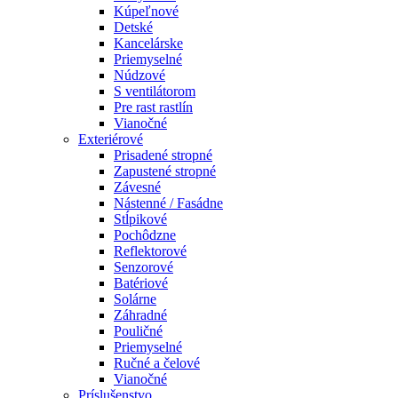
Kúpeľnové
Detské
Kancelárske
Priemyselné
Núdzové
S ventilátorom
Pre rast rastlín
Vianočné
Exteriérové
Prisadené stropné
Zapustené stropné
Závesné
Nástenné / Fasádne
Stĺpikové
Pochôdzne
Reflektorové
Senzorové
Batériové
Solárne
Záhradné
Pouličné
Priemyselné
Ručné a čelové
Vianočné
Príslušenstvo