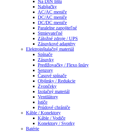
Na DIN lištu
Nabíjačky
AC/AC meniče
DC/AC meniče
DC/DC meniče
Paralelne zapojiteľné
Stmievateľné
Záložné zdroje / UPS
Zásuvkové adaptéry
Elektroinštalačný materiál
Spínače
Zásuvky
Predlžovačky / Flexo šnúry
Senzory
Časové spínače
Objímky / Redukcie
Zvončeky
Izolačný materiál
Ventilátory
Ističe
Prúdové chrániče
Káble / Konektory
Káble / Vodiče
Konektory / Svorky
Batérie