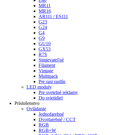
E40
MR11
MR16
AR111 / ES111
G23
G24
G4
G9
GU10
GX53
R7S
Stmievateľné
Filament
Vintage
Multipack
Pre rast rastlín
LED moduly
Pre svetelné reklamy
Do svietidiel
Príslušenstvo
Ovládanie
Jednofarebné
Dvojfarebné / CCT
RGB
RGB+W