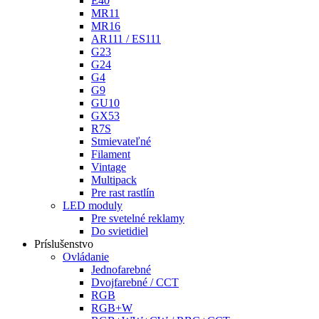
E40
MR11
MR16
AR111 / ES111
G23
G24
G4
G9
GU10
GX53
R7S
Stmievateľné
Filament
Vintage
Multipack
Pre rast rastlín
LED moduly
Pre svetelné reklamy
Do svietidiel
Príslušenstvo
Ovládanie
Jednofarebné
Dvojfarebné / CCT
RGB
RGB+W