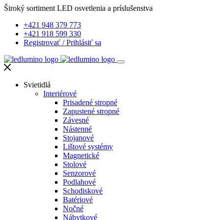
Široký sortiment LED osvetlenia a príslušenstva
+421 948 379 773
+421 918 599 330
Registrovať
/
Prihlásiť sa
Svietidlá
Interiérové
Prisadené stropné
Zapustené stropné
Závesné
Nástenné
Stojanové
Lištové systémy
Magnetické
Stolové
Senzorové
Podlahové
Schodiskové
Batériové
Nočné
Nábytkové