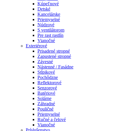
Kúpeľnové
Detské
Kancelárske
Priemyselné
Núdzové
S ventilátorom
Pre rast rastlín
Vianočné
Exteriérové
Prisadené stropné
Zapustené stropné
Závesné
Nástenné / Fasádne
Stĺpikové
Pochôdzne
Reflektorové
Senzorové
Batériové
Solárne
Záhradné
Pouličné
Priemyselné
Ručné a čelové
Vianočné
Príslušenstvo