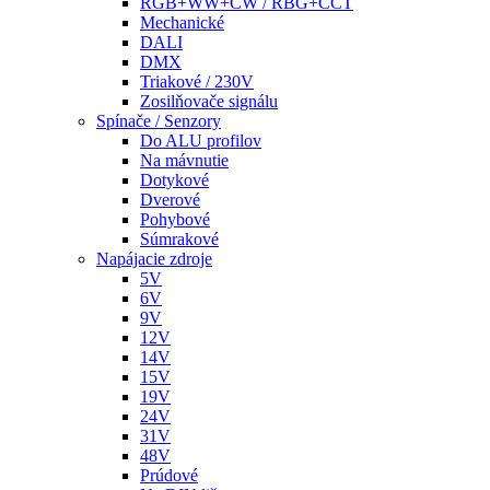
RGB+WW+CW / RBG+CCT
Mechanické
DALI
DMX
Triakové / 230V
Zosilňovače signálu
Spínače / Senzory
Do ALU profilov
Na mávnutie
Dotykové
Dverové
Pohybové
Súmrakové
Napájacie zdroje
5V
6V
9V
12V
14V
15V
19V
24V
31V
48V
Prúdové