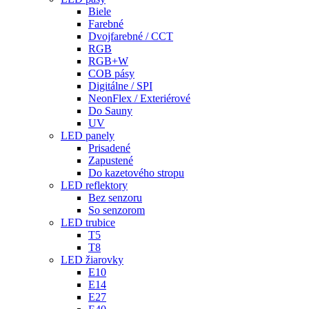
Biele
Farebné
Dvojfarebné / CCT
RGB
RGB+W
COB pásy
Digitálne / SPI
NeonFlex / Exteriérové
Do Sauny
UV
LED panely
Prisadené
Zapustené
Do kazetového stropu
LED reflektory
Bez senzoru
So senzorom
LED trubice
T5
T8
LED žiarovky
E10
E14
E27