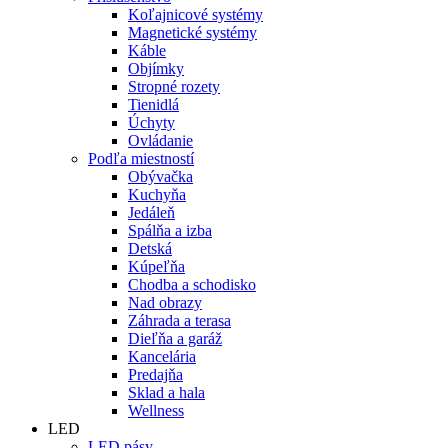
Koľajnicové systémy
Magnetické systémy
Káble
Objímky
Stropné rozety
Tienidlá
Úchyty
Ovládanie
Podľa miestností
Obývačka
Kuchyňa
Jedáleň
Spálňa a izba
Detská
Kúpeľňa
Chodba a schodisko
Nad obrazy
Záhrada a terasa
Dieľňa a garáž
Kancelária
Predajňa
Sklad a hala
Wellness
LED
LED pásy