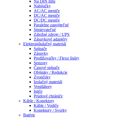
Na DIN lištu
Nabíjačky
AC/AC meniče
DC/AC meniče
DC/DC meniče
Paralelne zapojiteľné
Stmievateľné
Záložné zdroje / UPS
Zásuvkové adaptéry
Elektroinštalačný materiál
Spínače
Zásuvky
Predlžovačky / Flexo šnúry
Senzory
Časové spínače
Objímky / Redukcie
Zvončeky
Izolačný materiál
Ventilátory
Ističe
Prúdové chrániče
Káble / Konektory
Káble / Vodiče
Konektory / Svorky
Batérie