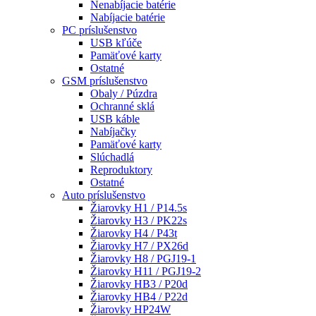
Nenabíjacie batérie
Nabíjacie batérie
PC príslušenstvo
USB kľúče
Pamäťové karty
Ostatné
GSM príslušenstvo
Obaly / Púzdra
Ochranné sklá
USB káble
Nabíjačky
Pamäťové karty
Slúchadlá
Reproduktory
Ostatné
Auto príslušenstvo
Žiarovky H1 / P14.5s
Žiarovky H3 / PK22s
Žiarovky H4 / P43t
Žiarovky H7 / PX26d
Žiarovky H8 / PGJ19-1
Žiarovky H11 / PGJ19-2
Žiarovky HB3 / P20d
Žiarovky HB4 / P22d
Žiarovky HP24W