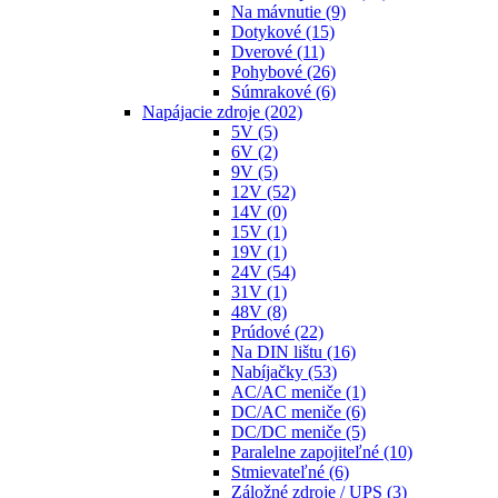
Na mávnutie
(9)
Dotykové
(15)
Dverové
(11)
Pohybové
(26)
Súmrakové
(6)
Napájacie zdroje
(202)
5V
(5)
6V
(2)
9V
(5)
12V
(52)
14V
(0)
15V
(1)
19V
(1)
24V
(54)
31V
(1)
48V
(8)
Prúdové
(22)
Na DIN lištu
(16)
Nabíjačky
(53)
AC/AC meniče
(1)
DC/AC meniče
(6)
DC/DC meniče
(5)
Paralelne zapojiteľné
(10)
Stmievateľné
(6)
Záložné zdroje / UPS
(3)