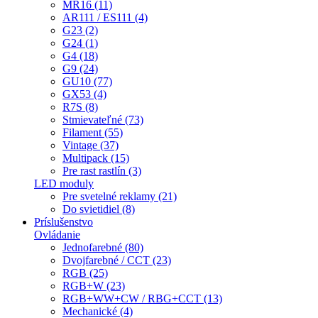
MR16 (11)
AR111 / ES111 (4)
G23 (2)
G24 (1)
G4 (18)
G9 (24)
GU10 (77)
GX53 (4)
R7S (8)
Stmievateľné (73)
Filament (55)
Vintage (37)
Multipack (15)
Pre rast rastlín (3)
LED moduly
Pre svetelné reklamy (21)
Do svietidiel (8)
Príslušenstvo
Ovládanie
Jednofarebné (80)
Dvojfarebné / CCT (23)
RGB (25)
RGB+W (23)
RGB+WW+CW / RBG+CCT (13)
Mechanické (4)