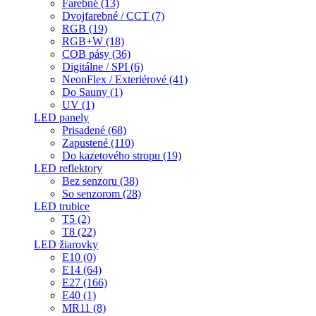
Farebné (13)
Dvojfarebné / CCT (7)
RGB (19)
RGB+W (18)
COB pásy (36)
Digitálne / SPI (6)
NeonFlex / Exteriérové (41)
Do Sauny (1)
UV (1)
LED panely
Prisadené (68)
Zapustené (110)
Do kazetového stropu (19)
LED reflektory
Bez senzoru (38)
So senzorom (28)
LED trubice
T5 (2)
T8 (22)
LED žiarovky
E10 (0)
E14 (64)
E27 (166)
E40 (1)
MR11 (8)