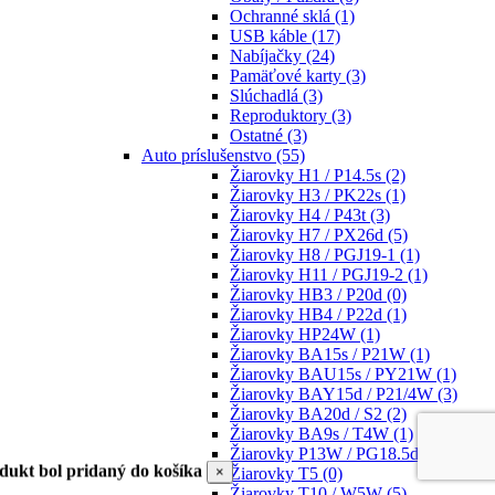
Ochranné sklá
(1)
USB káble
(17)
Nabíjačky
(24)
Pamäťové karty
(3)
Slúchadlá
(3)
Reproduktory
(3)
Ostatné
(3)
Auto príslušenstvo
(55)
Žiarovky H1 / P14.5s
(2)
Žiarovky H3 / PK22s
(1)
Žiarovky H4 / P43t
(3)
Žiarovky H7 / PX26d
(5)
Žiarovky H8 / PGJ19-1
(1)
Žiarovky H11 / PGJ19-2
(1)
Žiarovky HB3 / P20d
(0)
Žiarovky HB4 / P22d
(1)
Žiarovky HP24W
(1)
Žiarovky BA15s / P21W
(1)
Žiarovky BAU15s / PY21W
(1)
Žiarovky BAY15d / P21/4W
(3)
Žiarovky BA20d / S2
(2)
Žiarovky BA9s / T4W
(1)
Žiarovky P13W / PG18.5d-1
(1)
dukt bol pridaný do košíka
×
Žiarovky T5
(0)
Žiarovky T10 / W5W
(5)