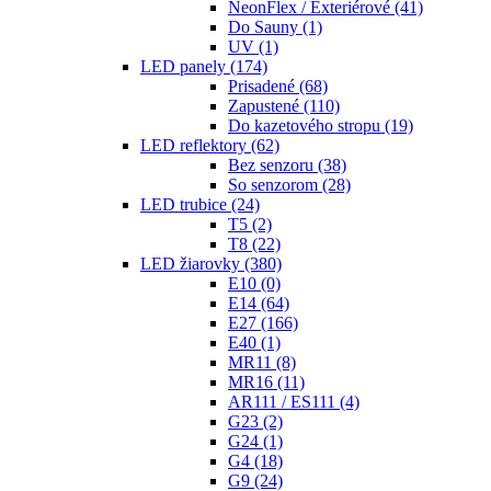
NeonFlex / Exteriérové
(41)
Do Sauny
(1)
UV
(1)
LED panely
(174)
Prisadené
(68)
Zapustené
(110)
Do kazetového stropu
(19)
LED reflektory
(62)
Bez senzoru
(38)
So senzorom
(28)
LED trubice
(24)
T5
(2)
T8
(22)
LED žiarovky
(380)
E10
(0)
E14
(64)
E27
(166)
E40
(1)
MR11
(8)
MR16
(11)
AR111 / ES111
(4)
G23
(2)
G24
(1)
G4
(18)
G9
(24)