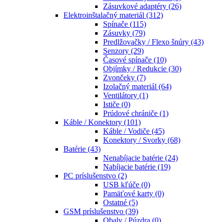
Zásuvkové adaptéry
(26)
Elektroinštalačný materiál
(312)
Spínače
(115)
Zásuvky
(79)
Predlžovačky / Flexo šnúry
(43)
Senzory
(29)
Časové spínače
(10)
Objímky / Redukcie
(30)
Zvončeky
(7)
Izolačný materiál
(64)
Ventilátory
(1)
Ističe
(0)
Prúdové chrániče
(1)
Káble / Konektory
(101)
Káble / Vodiče
(45)
Konektory / Svorky
(68)
Batérie
(43)
Nenabíjacie batérie
(24)
Nabíjacie batérie
(19)
PC príslušenstvo
(2)
USB kľúče
(0)
Pamäťové karty
(0)
Ostatné
(5)
GSM príslušenstvo
(39)
Obaly / Púzdra
(0)