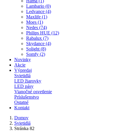
Hama (1)
Lambario (0)
Ledvance (4)
Maxlife (1)
Moes (1)
Nedes (74)
Philips HUE (12)
Rabalux (7)
Skydance (4)
Solight (8)
Somfy (2)
Novinky
Akcie
Výpredaj
Svietidlá
LED žiarovky
LED pásy
Vianočné osvetlenie
Príslušenstvo
Ostatné
Kontakt
Domov
Svietidlá
Stránka 82