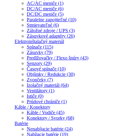
AC/AC meniče (1)
DC/AC meniče (6)
DC/DC meniče (5)
Paralelne zapojiteľné (10)
Stmievateľné (6)
Záložné zdroje / UPS (3)
Zásuvkové adaptéry (26)
Elektroinštalačný materiál
Spínače (115)
Zásuvky (79)
Predlžovačky / Flexo šnúry (43)
Senzory (29)
Časové spínače (10)
Objímky / Redukcie (30)
Zvončeky (7)
Izolačný materiál (64)
Ventilátory (1)
Ističe (0)
Prúdové chrániče (1)
Káble / Konektory
Káble / Vodiče (45)
Konektory / Svorky (68)
Batérie
Nenabíjacie batérie (24)
Nabíjacie batérie (19)