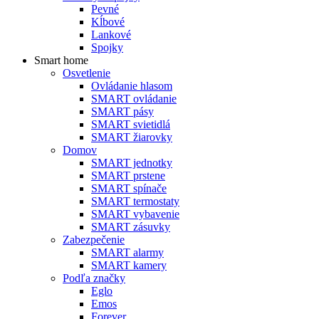
Pevné
Kĺbové
Lankové
Spojky
Smart home
Osvetlenie
Ovládanie hlasom
SMART ovládanie
SMART pásy
SMART svietidlá
SMART žiarovky
Domov
SMART jednotky
SMART prstene
SMART spínače
SMART termostaty
SMART vybavenie
SMART zásuvky
Zabezpečenie
SMART alarmy
SMART kamery
Podľa značky
Eglo
Emos
Forever