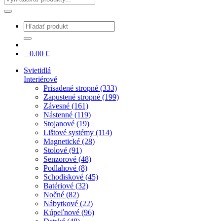
0
0.00
€
Svietidlá
Interiérové
Prisadené stropné (333)
Zapustené stropné (199)
Závesné (161)
Nástenné (119)
Stojanové (19)
Lištové systémy (114)
Magnetické (28)
Stolové (91)
Senzorové (48)
Podlahové (8)
Schodiskové (45)
Batériové (32)
Nočné (82)
Nábytkové (22)
Kúpeľnové (96)