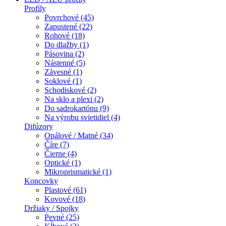
Profily
Povrchové (45)
Zapustené (22)
Rohové (18)
Do dlažby (1)
Pásovina (2)
Nástenné (5)
Závesné (1)
Soklové (1)
Schodiskové (2)
Na sklo a plexi (2)
Do sadrokartónu (9)
Na výrobu svietidiel (4)
Difúzory
Opálové / Matné (34)
Číre (7)
Čierne (4)
Optické (1)
Mikroprismatické (1)
Koncovky
Plastové (61)
Kovové (18)
Držiaky / Spojky
Pevné (25)