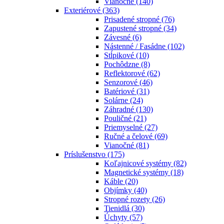
Vianočné
(140)
Exteriérové
(363)
Prisadené stropné
(76)
Zapustené stropné
(34)
Závesné
(6)
Nástenné / Fasádne
(102)
Stĺpikové
(10)
Pochôdzne
(8)
Reflektorové
(62)
Senzorové
(46)
Batériové
(31)
Solárne
(24)
Záhradné
(130)
Pouličné
(21)
Priemyselné
(27)
Ručné a čelové
(69)
Vianočné
(81)
Príslušenstvo
(175)
Koľajnicové systémy
(82)
Magnetické systémy
(18)
Káble
(20)
Objímky
(40)
Stropné rozety
(26)
Tienidlá
(30)
Úchyty
(57)