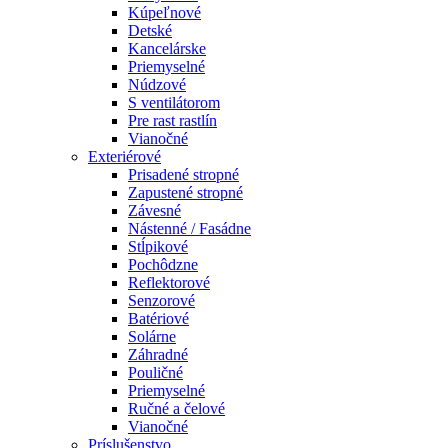
Kúpeľnové
Detské
Kancelárske
Priemyselné
Núdzové
S ventilátorom
Pre rast rastlín
Vianočné
Exteriérové
Prisadené stropné
Zapustené stropné
Závesné
Nástenné / Fasádne
Stĺpikové
Pochôdzne
Reflektorové
Senzorové
Batériové
Solárne
Záhradné
Pouličné
Priemyselné
Ručné a čelové
Vianočné
Príslušenstvo