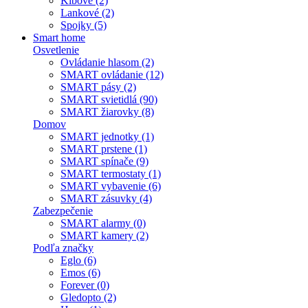
Kĺbové (2)
Lankové (2)
Spojky (5)
Smart home
Osvetlenie
Ovládanie hlasom (2)
SMART ovládanie (12)
SMART pásy (2)
SMART svietidlá (90)
SMART žiarovky (8)
Domov
SMART jednotky (1)
SMART prstene (1)
SMART spínače (9)
SMART termostaty (1)
SMART vybavenie (6)
SMART zásuvky (4)
Zabezpečenie
SMART alarmy (0)
SMART kamery (2)
Podľa značky
Eglo (6)
Emos (6)
Forever (0)
Gledopto (2)