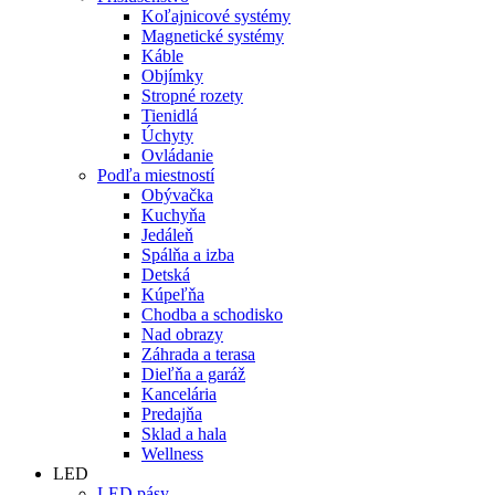
Koľajnicové systémy
Magnetické systémy
Káble
Objímky
Stropné rozety
Tienidlá
Úchyty
Ovládanie
Podľa miestností
Obývačka
Kuchyňa
Jedáleň
Spálňa a izba
Detská
Kúpeľňa
Chodba a schodisko
Nad obrazy
Záhrada a terasa
Dieľňa a garáž
Kancelária
Predajňa
Sklad a hala
Wellness
LED
LED pásy