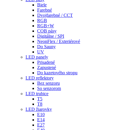
Biele
Farebné
Dvojfarebné / CCT
RGB
RGB+W
COB pásy
Digitálne / SPI
NeonFlex / Exteriérové
Do Sauny
UV
LED panely
Prisadené
Zapustené
Do kazetového stropu
LED reflektory
Bez senzoru
So senzorom
LED trubice
T5
T8
LED žiarovky
E10
E14
E27