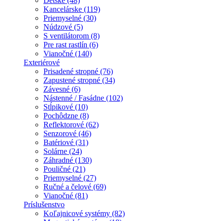
Detské (48)
Kancelárske (119)
Priemyselné (30)
Núdzové (5)
S ventilátorom (8)
Pre rast rastlín (6)
Vianočné (140)
Exteriérové
Prisadené stropné (76)
Zapustené stropné (34)
Závesné (6)
Nástenné / Fasádne (102)
Stĺpikové (10)
Pochôdzne (8)
Reflektorové (62)
Senzorové (46)
Batériové (31)
Solárne (24)
Záhradné (130)
Pouličné (21)
Priemyselné (27)
Ručné a čelové (69)
Vianočné (81)
Príslušenstvo
Koľajnicové systémy (82)