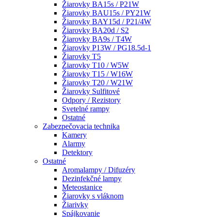
Žiarovky BA15s / P21W
Žiarovky BAU15s / PY21W
Žiarovky BAY15d / P21/4W
Žiarovky BA20d / S2
Žiarovky BA9s / T4W
Žiarovky P13W / PG18.5d-1
Žiarovky T5
Žiarovky T10 / W5W
Žiarovky T15 / W16W
Žiarovky T20 / W21W
Žiarovky Sulfitové
Odpory / Rezistory
Svetelné rampy
Ostatné
Zabezpečovacia technika
Kamery
Alarmy
Detektory
Ostatné
Aromalampy / Difuzéry
Dezinfekčné lampy
Meteostanice
Žiarovky s vláknom
Žiarivky
Spájkovanie