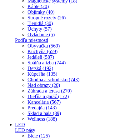
Magnetické systémy (18)
Káble (20)
Objímky (40)
Stropné rozety (26)
Tienidlá (30)
Úchyty (57)
Ovládanie (5)
Podľa miestností
Obývačka (569)
Kuchyňa (659)
Jedáleň (587)
Spálňa a izba (744)
Detská (192)
Kúpeľňa (135)
Chodba a schodisko (743)
Nad obrazy (20)
Záhrada a terasa (270)
Dieľňa a garáž (172)
Kancelária (567)
Predajňa (143)
Sklad a hala (89)
Wellness (188)
LED
LED pásy
Biele (125)