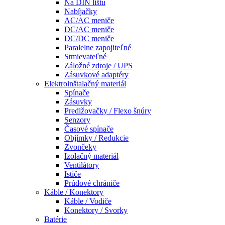
Na DIN lištu
Nabíjačky
AC/AC meniče
DC/AC meniče
DC/DC meniče
Paralelne zapojiteľné
Stmievateľné
Záložné zdroje / UPS
Zásuvkové adaptéry
Elektroinštalačný materiál
Spínače
Zásuvky
Predlžovačky / Flexo šnúry
Senzory
Časové spínače
Objímky / Redukcie
Zvončeky
Izolačný materiál
Ventilátory
Ističe
Prúdové chrániče
Káble / Konektory
Káble / Vodiče
Konektory / Svorky
Batérie