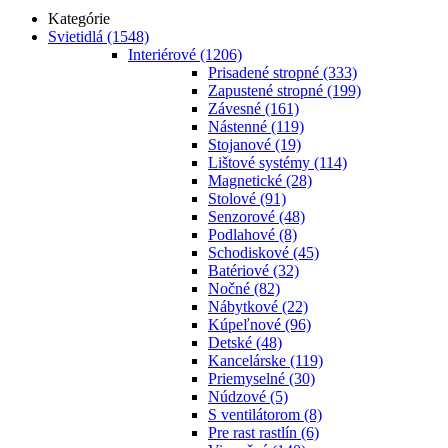
Kategórie
Svietidlá
(1548)
Interiérové
(1206)
Prisadené stropné
(333)
Zapustené stropné
(199)
Závesné
(161)
Nástenné
(119)
Stojanové
(19)
Lištové systémy
(114)
Magnetické
(28)
Stolové
(91)
Senzorové
(48)
Podlahové
(8)
Schodiskové
(45)
Batériové
(32)
Nočné
(82)
Nábytkové
(22)
Kúpeľnové
(96)
Detské
(48)
Kancelárske
(119)
Priemyselné
(30)
Núdzové
(5)
S ventilátorom
(8)
Pre rast rastlín
(6)