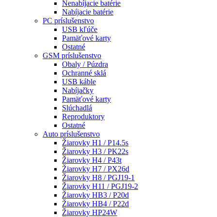
Nenabíjacie batérie
Nabíjacie batérie
PC príslušenstvo
USB kľúče
Pamäťové karty
Ostatné
GSM príslušenstvo
Obaly / Púzdra
Ochranné sklá
USB káble
Nabíjačky
Pamäťové karty
Slúchadlá
Reproduktory
Ostatné
Auto príslušenstvo
Žiarovky H1 / P14.5s
Žiarovky H3 / PK22s
Žiarovky H4 / P43t
Žiarovky H7 / PX26d
Žiarovky H8 / PGJ19-1
Žiarovky H11 / PGJ19-2
Žiarovky HB3 / P20d
Žiarovky HB4 / P22d
Žiarovky HP24W