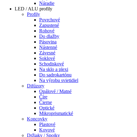
Náradie
LED / ALU profily
Profily
Povrchové
Zapustené
Rohové
Do dlažby
Pásovina
Nástenné
Závesné
Soklové
Schodiskové
Na sklo a plexi
Do sadrokartónu
Na výrobu svietidiel
Difúzory
Opálové / Matné
Číre
Čierne
Optické
Mikroprismatické
Koncovky
Plastové
Kovové
Držiaky / Spojky