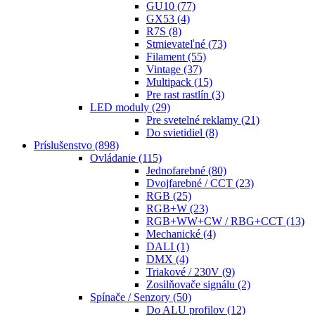
GU10
(77)
GX53
(4)
R7S
(8)
Stmievateľné
(73)
Filament
(55)
Vintage
(37)
Multipack
(15)
Pre rast rastlín
(3)
LED moduly
(29)
Pre svetelné reklamy
(21)
Do svietidiel
(8)
Príslušenstvo
(898)
Ovládanie
(115)
Jednofarebné
(80)
Dvojfarebné / CCT
(23)
RGB
(25)
RGB+W
(23)
RGB+WW+CW / RBG+CCT
(13)
Mechanické
(4)
DALI
(1)
DMX
(4)
Triakové / 230V
(9)
Zosilňovače signálu
(2)
Spínače / Senzory
(50)
Do ALU profilov
(12)