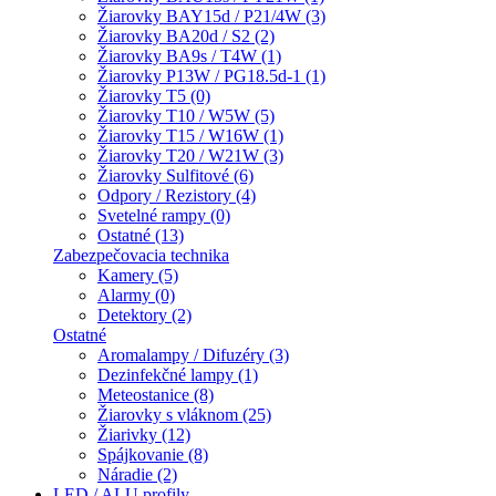
Žiarovky BAY15d / P21/4W (3)
Žiarovky BA20d / S2 (2)
Žiarovky BA9s / T4W (1)
Žiarovky P13W / PG18.5d-1 (1)
Žiarovky T5 (0)
Žiarovky T10 / W5W (5)
Žiarovky T15 / W16W (1)
Žiarovky T20 / W21W (3)
Žiarovky Sulfitové (6)
Odpory / Rezistory (4)
Svetelné rampy (0)
Ostatné (13)
Zabezpečovacia technika
Kamery (5)
Alarmy (0)
Detektory (2)
Ostatné
Aromalampy / Difuzéry (3)
Dezinfekčné lampy (1)
Meteostanice (8)
Žiarovky s vláknom (25)
Žiarivky (12)
Spájkovanie (8)
Náradie (2)
LED / ALU profily