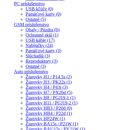
PC príslušenstvo
USB kľúče (0)
Pamäťové karty (0)
Ostatné (5)
GSM príslušenstvo
Obaly / Púzdra (0)
Ochranné sklá (1)
USB káble (17)
Nabíjačky (24)
Pamäťové karty (3)
Slúchadlá (3)
Reproduktory (3)
Ostatné (3)
Auto príslušenstvo
Žiarovky H1 / P14.5s (2)
Žiarovky H3 / PK22s (1)
Žiarovky H4 / P43t (3)
Žiarovky H7 / PX26d (5)
Žiarovky H8 / PGJ19-1 (1)
Žiarovky H11 / PGJ19-2 (1)
Žiarovky HB3 / P20d (0)
Žiarovky HB4 / P22d (1)
Žiarovky HP24W (1)
Žiarovky BA15s / P21W (1)
Žiarovky BAU15s / PY21W (1)