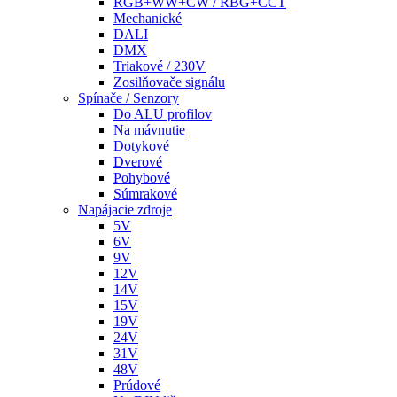
RGB+WW+CW / RBG+CCT
Mechanické
DALI
DMX
Triakové / 230V
Zosilňovače signálu
Spínače / Senzory
Do ALU profilov
Na mávnutie
Dotykové
Dverové
Pohybové
Súmrakové
Napájacie zdroje
5V
6V
9V
12V
14V
15V
19V
24V
31V
48V
Prúdové