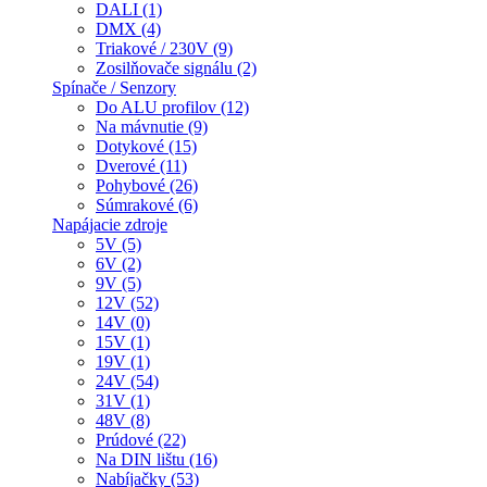
DALI (1)
DMX (4)
Triakové / 230V (9)
Zosilňovače signálu (2)
Spínače / Senzory
Do ALU profilov (12)
Na mávnutie (9)
Dotykové (15)
Dverové (11)
Pohybové (26)
Súmrakové (6)
Napájacie zdroje
5V (5)
6V (2)
9V (5)
12V (52)
14V (0)
15V (1)
19V (1)
24V (54)
31V (1)
48V (8)
Prúdové (22)
Na DIN lištu (16)
Nabíjačky (53)