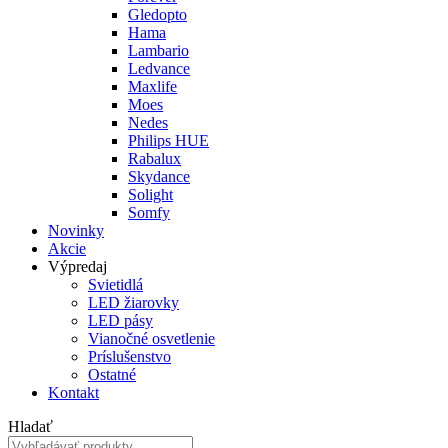
Gledopto
Hama
Lambario
Ledvance
Maxlife
Moes
Nedes
Philips HUE
Rabalux
Skydance
Solight
Somfy
Novinky
Akcie
Výpredaj
Svietidlá
LED žiarovky
LED pásy
Vianočné osvetlenie
Príslušenstvo
Ostatné
Kontakt
Hladať