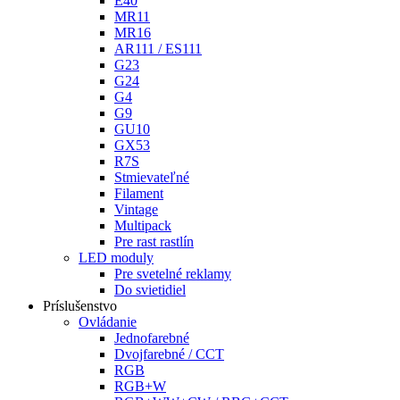
E40
MR11
MR16
AR111 / ES111
G23
G24
G4
G9
GU10
GX53
R7S
Stmievateľné
Filament
Vintage
Multipack
Pre rast rastlín
LED moduly
Pre svetelné reklamy
Do svietidiel
Príslušenstvo
Ovládanie
Jednofarebné
Dvojfarebné / CCT
RGB
RGB+W