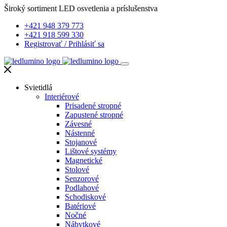
Široký sortiment LED osvetlenia a príslušenstva
+421 948 379 773
+421 918 599 330
Registrovať
/
Prihlásiť sa
Svietidlá
Interiérové
Prisadené stropné
Zapustené stropné
Závesné
Nástenné
Stojanové
Lištové systémy
Magnetické
Stolové
Senzorové
Podlahové
Schodiskové
Batériové
Nočné
Nábytkové