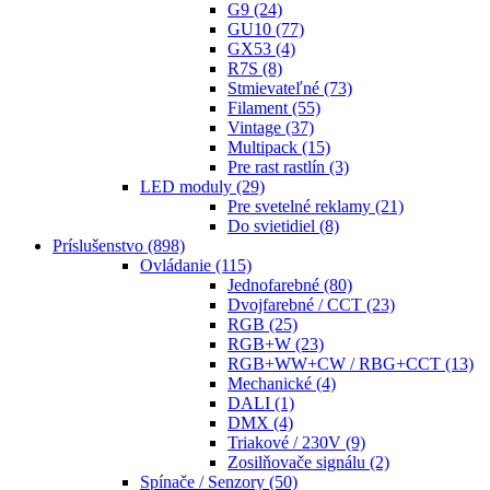
G9
(24)
GU10
(77)
GX53
(4)
R7S
(8)
Stmievateľné
(73)
Filament
(55)
Vintage
(37)
Multipack
(15)
Pre rast rastlín
(3)
LED moduly
(29)
Pre svetelné reklamy
(21)
Do svietidiel
(8)
Príslušenstvo
(898)
Ovládanie
(115)
Jednofarebné
(80)
Dvojfarebné / CCT
(23)
RGB
(25)
RGB+W
(23)
RGB+WW+CW / RBG+CCT
(13)
Mechanické
(4)
DALI
(1)
DMX
(4)
Triakové / 230V
(9)
Zosilňovače signálu
(2)
Spínače / Senzory
(50)