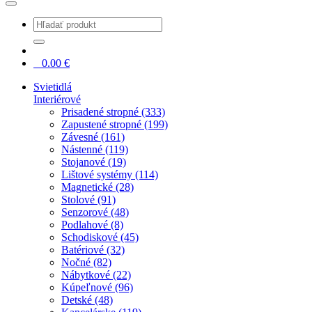
0
0.00
€
Svietidlá
Interiérové
Prisadené stropné (333)
Zapustené stropné (199)
Závesné (161)
Nástenné (119)
Stojanové (19)
Lištové systémy (114)
Magnetické (28)
Stolové (91)
Senzorové (48)
Podlahové (8)
Schodiskové (45)
Batériové (32)
Nočné (82)
Nábytkové (22)
Kúpeľnové (96)
Detské (48)