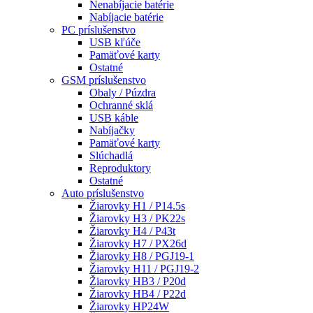
Nenabíjacie batérie
Nabíjacie batérie
PC príslušenstvo
USB kľúče
Pamäťové karty
Ostatné
GSM príslušenstvo
Obaly / Púzdra
Ochranné sklá
USB káble
Nabíjačky
Pamäťové karty
Slúchadlá
Reproduktory
Ostatné
Auto príslušenstvo
Žiarovky H1 / P14.5s
Žiarovky H3 / PK22s
Žiarovky H4 / P43t
Žiarovky H7 / PX26d
Žiarovky H8 / PGJ19-1
Žiarovky H11 / PGJ19-2
Žiarovky HB3 / P20d
Žiarovky HB4 / P22d
Žiarovky HP24W