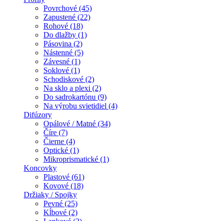
Povrchové (45)
Zapustené (22)
Rohové (18)
Do dlažby (1)
Pásovina (2)
Nástenné (5)
Závesné (1)
Soklové (1)
Schodiskové (2)
Na sklo a plexi (2)
Do sadrokartónu (9)
Na výrobu svietidiel (4)
Difúzory
Opálové / Matné (34)
Číre (7)
Čierne (4)
Optické (1)
Mikroprismatické (1)
Koncovky
Plastové (61)
Kovové (18)
Držiaky / Spojky
Pevné (25)
Kĺbové (2)