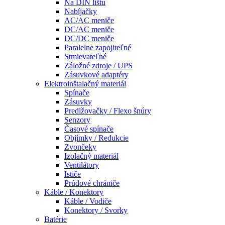
Na DIN lištu
Nabíjačky
AC/AC meniče
DC/AC meniče
DC/DC meniče
Paralelne zapojiteľné
Stmievateľné
Záložné zdroje / UPS
Zásuvkové adaptéry
Elektroinštalačný materiál
Spínače
Zásuvky
Predlžovačky / Flexo šnúry
Senzory
Časové spínače
Objímky / Redukcie
Zvončeky
Izolačný materiál
Ventilátory
Ističe
Prúdové chrániče
Káble / Konektory
Káble / Vodiče
Konektory / Svorky
Batérie