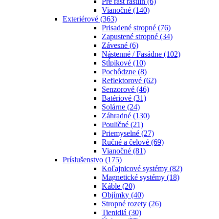
Pre rast rastlín
(6)
Vianočné
(140)
Exteriérové
(363)
Prisadené stropné
(76)
Zapustené stropné
(34)
Závesné
(6)
Nástenné / Fasádne
(102)
Stĺpikové
(10)
Pochôdzne
(8)
Reflektorové
(62)
Senzorové
(46)
Batériové
(31)
Solárne
(24)
Záhradné
(130)
Pouličné
(21)
Priemyselné
(27)
Ručné a čelové
(69)
Vianočné
(81)
Príslušenstvo
(175)
Koľajnicové systémy
(82)
Magnetické systémy
(18)
Káble
(20)
Objímky
(40)
Stropné rozety
(26)
Tienidlá
(30)