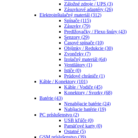
Záložné zdroje / UPS
(3)
Zásuvkové adaptéry
(26)
Elektroinštalačný materiál
(312)
Spínače
(115)
Zásuvky
(79)
Predlžovačky / Flexo šnúry
(43)
Senzory
(29)
Časové spínače
(10)
Objímky / Redukcie
(30)
Zvončeky
(7)
Izolačný materiál
(64)
Ventilátory
(1)
Ističe
(0)
Prúdové chrániče
(1)
Káble / Konektory
(101)
Káble / Vodiče
(45)
Konektory / Svorky
(68)
Batérie
(43)
Nenabíjacie batérie
(24)
Nabíjacie batérie
(19)
PC príslušenstvo
(2)
USB kľúče
(0)
Pamäťové karty
(0)
Ostatné
(5)
GSM príslušenstvo
(39)