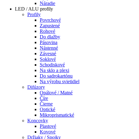
Náradie
LED / ALU profily
Profily
Povrchové
Zapustené
Rohové
Do dlažby
Pásovina
Nástenné
Závesné
Soklové
Schodiskové
Na sklo a plexi
Do sadrokartónu
Na výrobu svietidiel
Difúzory
Opálové / Matné
Číre
Čierne
Optické
Mikroprismatické
Koncovky
Plastové
Kovové
Držiaky / Spojky