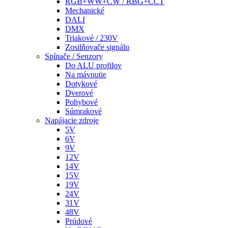
RGB+WW+CW / RBG+CCT
Mechanické
DALI
DMX
Triakové / 230V
Zosilňovače signálu
Spínače / Senzory
Do ALU profilov
Na mávnutie
Dotykové
Dverové
Pohybové
Súmrakové
Napájacie zdroje
5V
6V
9V
12V
14V
15V
19V
24V
31V
48V
Prúdové