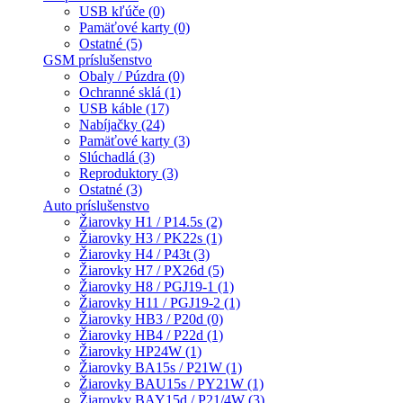
USB kľúče (0)
Pamäťové karty (0)
Ostatné (5)
GSM príslušenstvo
Obaly / Púzdra (0)
Ochranné sklá (1)
USB káble (17)
Nabíjačky (24)
Pamäťové karty (3)
Slúchadlá (3)
Reproduktory (3)
Ostatné (3)
Auto príslušenstvo
Žiarovky H1 / P14.5s (2)
Žiarovky H3 / PK22s (1)
Žiarovky H4 / P43t (3)
Žiarovky H7 / PX26d (5)
Žiarovky H8 / PGJ19-1 (1)
Žiarovky H11 / PGJ19-2 (1)
Žiarovky HB3 / P20d (0)
Žiarovky HB4 / P22d (1)
Žiarovky HP24W (1)
Žiarovky BA15s / P21W (1)
Žiarovky BAU15s / PY21W (1)
Žiarovky BAY15d / P21/4W (3)