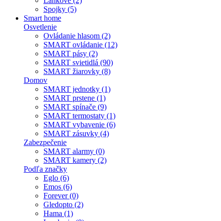
Lankové (2)
Spojky (5)
Smart home
Osvetlenie
Ovládanie hlasom (2)
SMART ovládanie (12)
SMART pásy (2)
SMART svietidlá (90)
SMART žiarovky (8)
Domov
SMART jednotky (1)
SMART prstene (1)
SMART spínače (9)
SMART termostaty (1)
SMART vybavenie (6)
SMART zásuvky (4)
Zabezpečenie
SMART alarmy (0)
SMART kamery (2)
Podľa značky
Eglo (6)
Emos (6)
Forever (0)
Gledopto (2)
Hama (1)