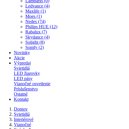
Lambario (0)
Ledvance (4)
Maxlife (1)
Moes (1)
Nedes (74)
Philips HUE (12)
Rabalux (7)
Skydance (4)
Solight (8)
Somfy (2)
Novinky
Akcie
Výpredaj
Svietidlá
LED žiarovky
LED pásy
Vianočné osvetlenie
Príslušenstvo
Ostatné
Kontakt
Domov
Svietidlá
Interiérové
Vianočné