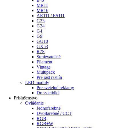
E40
MR11
MR16
AR111 / ES111
G23
G24
G4
G9
GU10
GX53
R7S
Stmievateľné
Filament
Vintage
Multipack
Pre rast rastlín
LED moduly
Pre svetelné reklamy
Do svietidiel
Príslušenstvo
Ovládanie
Jednofarebné
Dvojfarebné / CCT
RGB
RGB+W