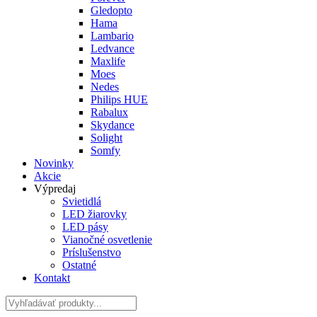
Gledopto
Hama
Lambario
Ledvance
Maxlife
Moes
Nedes
Philips HUE
Rabalux
Skydance
Solight
Somfy
Novinky
Akcie
Výpredaj
Svietidlá
LED žiarovky
LED pásy
Vianočné osvetlenie
Príslušenstvo
Ostatné
Kontakt
Hladať