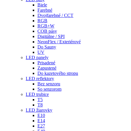
Biele
Farebné
Dvojfarebné / CCT
RGB
RGB+W
COB pásy
Digitálne / SPI
NeonFlex / Exteriérové
Do Sauny
UV
LED panely
Prisadené
Zapustené
Do kazetového stropu
LED reflektory
Bez senzoru
So senzorom
LED trubice
T5
T8
LED žiarovky
E10
E14
E27