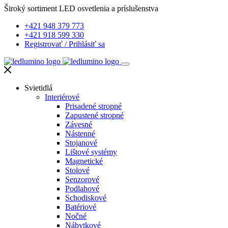
Široký sortiment LED osvetlenia a príslušenstva
+421 948 379 773
+421 918 599 330
Registrovať
/
Prihlásiť sa
Svietidlá
Interiérové
Prisadené stropné
Zapustené stropné
Závesné
Nástenné
Stojanové
Lištové systémy
Magnetické
Stolové
Senzorové
Podlahové
Schodiskové
Batériové
Nočné
Nábytkové