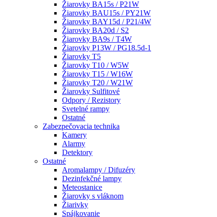
Žiarovky BA15s / P21W
Žiarovky BAU15s / PY21W
Žiarovky BAY15d / P21/4W
Žiarovky BA20d / S2
Žiarovky BA9s / T4W
Žiarovky P13W / PG18.5d-1
Žiarovky T5
Žiarovky T10 / W5W
Žiarovky T15 / W16W
Žiarovky T20 / W21W
Žiarovky Sulfitové
Odpory / Rezistory
Svetelné rampy
Ostatné
Zabezpečovacia technika
Kamery
Alarmy
Detektory
Ostatné
Aromalampy / Difuzéry
Dezinfekčné lampy
Meteostanice
Žiarovky s vláknom
Žiarivky
Spájkovanie