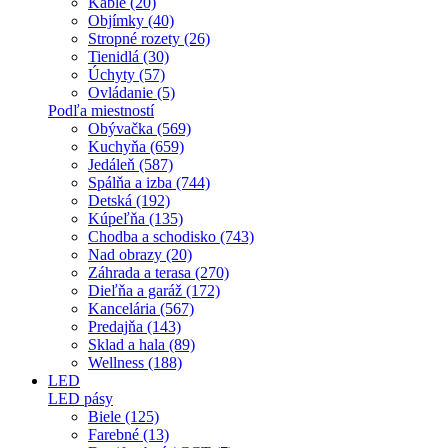
Káble (20)
Objímky (40)
Stropné rozety (26)
Tienidlá (30)
Úchyty (57)
Ovládanie (5)
Podľa miestností
Obývačka (569)
Kuchyňa (659)
Jedáleň (587)
Spálňa a izba (744)
Detská (192)
Kúpeľňa (135)
Chodba a schodisko (743)
Nad obrazy (20)
Záhrada a terasa (270)
Dieľňa a garáž (172)
Kancelária (567)
Predajňa (143)
Sklad a hala (89)
Wellness (188)
LED
LED pásy
Biele (125)
Farebné (13)