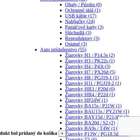
Obaly / Púzdra
(0)
Ochranné sklá
(1)
USB káble
(17)
Nabíjačky
(24)
Pamäťové karty
(3)
Slúchadlá
(3)
Reproduktory
(3)
Ostatné
(3)
Auto príslušenstvo
(55)
Žiarovky H1 / P14.5s
(2)
Žiarovky H3 / PK22s
(1)
Žiarovky H4 / P43t
(3)
Žiarovky H7 / PX26d
(5)
Žiarovky H8 / PGJ19-1
(1)
Žiarovky H11 / PGJ19-2
(1)
Žiarovky HB3 / P20d
(0)
Žiarovky HB4 / P22d
(1)
Žiarovky HP24W
(1)
Žiarovky BA15s / P21W
(1)
Žiarovky BAU15s / PY21W
(1)
Žiarovky BAY15d / P21/4W
(3)
Žiarovky BA20d / S2
(2)
Žiarovky BA9s / T4W
(1)
dukt bol pridaný do košíka
×
Žiarovky P13W / PG18.5d-1
(1)
Žiarovky T5
(0)