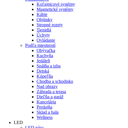
Koľajnicové systémy
Magnetické systémy
Káble
Objímky
Stropné rozety
Tienidlá
Úchyty
Ovládanie
Podľa miestností
Obývačka
Kuchyňa
Jedáleň
Spálňa a izba
Detská
Kúpeľňa
Chodba a schodisko
Nad obrazy
Záhrada a terasa
Dieľňa a garáž
Kancelária
Predajňa
Sklad a hala
Wellness
LED
LED pásy