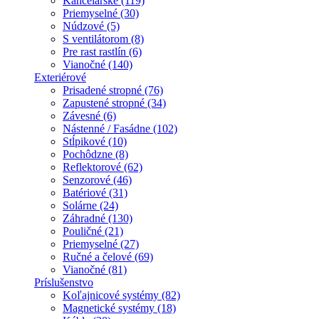
Kancelárske (119)
Priemyselné (30)
Núdzové (5)
S ventilátorom (8)
Pre rast rastlín (6)
Vianočné (140)
Exteriérové
Prisadené stropné (76)
Zapustené stropné (34)
Závesné (6)
Nástenné / Fasádne (102)
Stĺpikové (10)
Pochôdzne (8)
Reflektorové (62)
Senzorové (46)
Batériové (31)
Solárne (24)
Záhradné (130)
Pouličné (21)
Priemyselné (27)
Ručné a čelové (69)
Vianočné (81)
Príslušenstvo
Koľajnicové systémy (82)
Magnetické systémy (18)