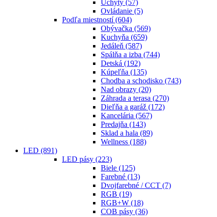
Úchyty
(57)
Ovládanie
(5)
Podľa miestností
(604)
Obývačka
(569)
Kuchyňa
(659)
Jedáleň
(587)
Spálňa a izba
(744)
Detská
(192)
Kúpeľňa
(135)
Chodba a schodisko
(743)
Nad obrazy
(20)
Záhrada a terasa
(270)
Dieľňa a garáž
(172)
Kancelária
(567)
Predajňa
(143)
Sklad a hala
(89)
Wellness
(188)
LED
(891)
LED pásy
(223)
Biele
(125)
Farebné
(13)
Dvojfarebné / CCT
(7)
RGB
(19)
RGB+W
(18)
COB pásy
(36)