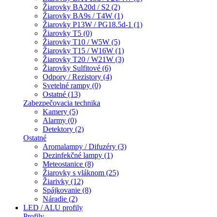
Žiarovky BA20d / S2 (2)
Žiarovky BA9s / T4W (1)
Žiarovky P13W / PG18.5d-1 (1)
Žiarovky T5 (0)
Žiarovky T10 / W5W (5)
Žiarovky T15 / W16W (1)
Žiarovky T20 / W21W (3)
Žiarovky Sulfitové (6)
Odpory / Rezistory (4)
Svetelné rampy (0)
Ostatné (13)
Zabezpečovacia technika
Kamery (5)
Alarmy (0)
Detektory (2)
Ostatné
Aromalampy / Difuzéry (3)
Dezinfekčné lampy (1)
Meteostanice (8)
Žiarovky s vláknom (25)
Žiarivky (12)
Spájkovanie (8)
Náradie (2)
LED / ALU profily
Profily