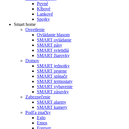
Pevné
Kĺbové
Lankové
Spojky
Smart home
Osvetlenie
Ovládanie hlasom
SMART ovládanie
SMART pásy
SMART svietidlá
SMART žiarovky
Domov
SMART jednotky
SMART prstene
SMART spínače
SMART termostaty
SMART vybavenie
SMART zásuvky
Zabezpečenie
SMART alarmy
SMART kamery
Podľa značky
Eglo
Emos
Forever