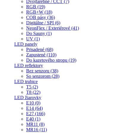
Dvojfarebné / CCT (7)
RGB (19)
RGB+W (18)
COB pásy (36)
Digitálne / SPI (6)
NeonFlex / Exteriérové (41)
Do Sauny (1)
UV (1)
LED panely
Prisadené (68)
Zapustené (110)
Do kazetového stropu (19)
LED reflektory
Bez senzoru (38)
So senzorom (28)
LED trubice
T5 (2)
T8 (22)
LED žiarovky
E10 (0)
E14 (64)
E27 (166)
E40 (1)
MR11 (8)
MR16 (11)