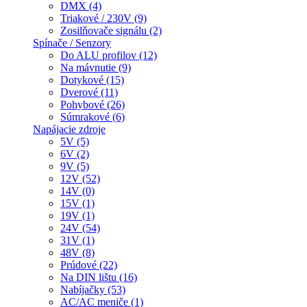
DMX (4)
Triakové / 230V (9)
Zosilňovače signálu (2)
Spínače / Senzory
Do ALU profilov (12)
Na mávnutie (9)
Dotykové (15)
Dverové (11)
Pohybové (26)
Súmrakové (6)
Napájacie zdroje
5V (5)
6V (2)
9V (5)
12V (52)
14V (0)
15V (1)
19V (1)
24V (54)
31V (1)
48V (8)
Prúdové (22)
Na DIN lištu (16)
Nabíjačky (53)
AC/AC meniče (1)