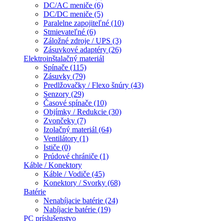
DC/AC meniče (6)
DC/DC meniče (5)
Paralelne zapojiteľné (10)
Stmievateľné (6)
Záložné zdroje / UPS (3)
Zásuvkové adaptéry (26)
Elektroinštalačný materiál
Spínače (115)
Zásuvky (79)
Predlžovačky / Flexo šnúry (43)
Senzory (29)
Časové spínače (10)
Objímky / Redukcie (30)
Zvončeky (7)
Izolačný materiál (64)
Ventilátory (1)
Ističe (0)
Prúdové chrániče (1)
Káble / Konektory
Káble / Vodiče (45)
Konektory / Svorky (68)
Batérie
Nenabíjacie batérie (24)
Nabíjacie batérie (19)
PC príslušenstvo