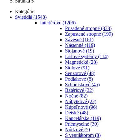
Stránka 5
Kategórie
Svietidlá
(1548)
Interiérové
(1206)
Prisadené stropné
(333)
Zapustené stropné
(199)
Závesné
(161)
Nástenné
(119)
Stojanové
(19)
Lištové systémy
(114)
Magnetické
(28)
Stolové
(91)
Senzorové
(48)
Podlahové
(8)
Schodiskové
(45)
Batériové
(32)
Nočné
(82)
Nábytkové
(22)
Kúpeľnové
(96)
Detské
(48)
Kancelárske
(119)
Priemyselné
(30)
Núdzové
(5)
S ventilátorom
(8)