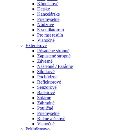
Kúpeľnové
Detské
Kancelárske
Priemyselné
Núdzové
S ventilátorom
Pre rast rastlín
Vianočné
Exteriérové
Prisadené stropné
Zapustené stropné
Závesné
Nástenné / Fasádne
Stĺpikové
Pochôdzne
Reflektorové
Senzorové
Batériové
Solárne
Záhradné
Pouličné
Priemyselné
Ručné a čelové
Vianočné
Príslušenstvo