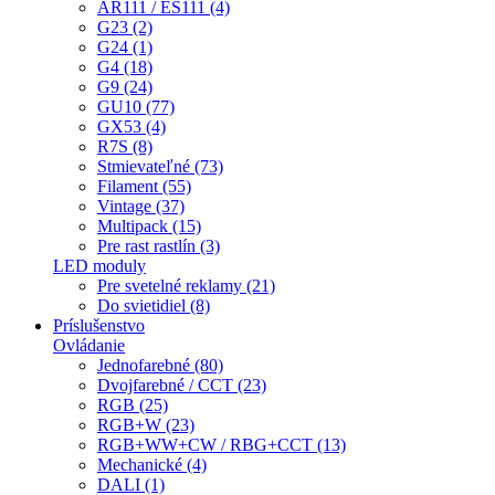
AR111 / ES111 (4)
G23 (2)
G24 (1)
G4 (18)
G9 (24)
GU10 (77)
GX53 (4)
R7S (8)
Stmievateľné (73)
Filament (55)
Vintage (37)
Multipack (15)
Pre rast rastlín (3)
LED moduly
Pre svetelné reklamy (21)
Do svietidiel (8)
Príslušenstvo
Ovládanie
Jednofarebné (80)
Dvojfarebné / CCT (23)
RGB (25)
RGB+W (23)
RGB+WW+CW / RBG+CCT (13)
Mechanické (4)
DALI (1)