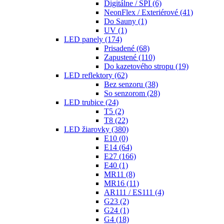
Digitálne / SPI
(6)
NeonFlex / Exteriérové
(41)
Do Sauny
(1)
UV
(1)
LED panely
(174)
Prisadené
(68)
Zapustené
(110)
Do kazetového stropu
(19)
LED reflektory
(62)
Bez senzoru
(38)
So senzorom
(28)
LED trubice
(24)
T5
(2)
T8
(22)
LED žiarovky
(380)
E10
(0)
E14
(64)
E27
(166)
E40
(1)
MR11
(8)
MR16
(11)
AR111 / ES111
(4)
G23
(2)
G24
(1)
G4
(18)