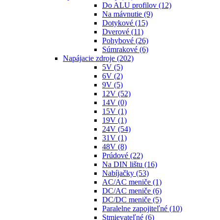
Do ALU profilov
(12)
Na mávnutie
(9)
Dotykové
(15)
Dverové
(11)
Pohybové
(26)
Súmrakové
(6)
Napájacie zdroje
(202)
5V
(5)
6V
(2)
9V
(5)
12V
(52)
14V
(0)
15V
(1)
19V
(1)
24V
(54)
31V
(1)
48V
(8)
Prúdové
(22)
Na DIN lištu
(16)
Nabíjačky
(53)
AC/AC meniče
(1)
DC/AC meniče
(6)
DC/DC meniče
(5)
Paralelne zapojiteľné
(10)
Stmievateľné
(6)