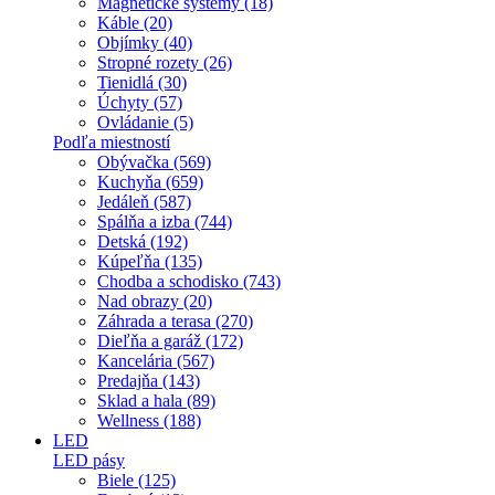
Magnetické systémy (18)
Káble (20)
Objímky (40)
Stropné rozety (26)
Tienidlá (30)
Úchyty (57)
Ovládanie (5)
Podľa miestností
Obývačka (569)
Kuchyňa (659)
Jedáleň (587)
Spálňa a izba (744)
Detská (192)
Kúpeľňa (135)
Chodba a schodisko (743)
Nad obrazy (20)
Záhrada a terasa (270)
Dieľňa a garáž (172)
Kancelária (567)
Predajňa (143)
Sklad a hala (89)
Wellness (188)
LED
LED pásy
Biele (125)