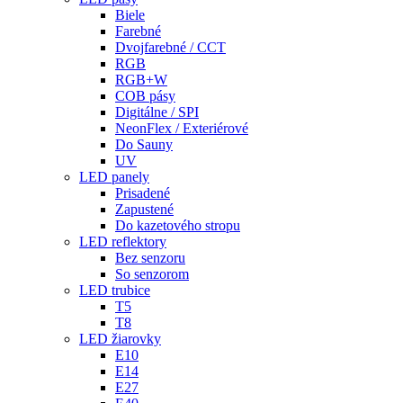
Biele
Farebné
Dvojfarebné / CCT
RGB
RGB+W
COB pásy
Digitálne / SPI
NeonFlex / Exteriérové
Do Sauny
UV
LED panely
Prisadené
Zapustené
Do kazetového stropu
LED reflektory
Bez senzoru
So senzorom
LED trubice
T5
T8
LED žiarovky
E10
E14
E27