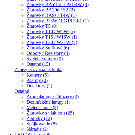
Žiarovky BAY15d / P21/4W (3)
Žiarovky BA20d / S2 (2)
Žiarovky BA9s / T4W (1)
Žiarovky P13W / PG18.5d-1 (1)
Žiarovky T5 (0)
Žiarovky T10 / W5W (5)
Žiarovky T15 / W16W (1)
Žiarovky T20 / W21W (3)
Žiarovky Sulfitové (6)
Odpory / Rezistory (4)
Svetelné rampy (0)
Ostatné (13)
Zabezpečovacia technika
Kamery (5)
Alarmy (0)
Detektory (2)
Ostatné
Aromalampy / Difuzéry (3)
Dezinfekčné lampy (1)
Meteostanice (8)
Žiarovky s vláknom (25)
Žiarivky (12)
Spájkovanie (8)
Náradie (2)
LED / ALU profily