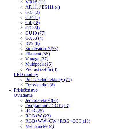
MR16 (11)
AR111 / ES111 (4)
G23 (2)
G24 (1)
G4 (18)
G9 (24)
GU10 (77)
GX53 (4)
R7S (8)
Stmievateľné (73)
Filament (55)
Vintage (37)
Multipack (15)
Pre rast rastlín (3)
LED moduly
Pre svetelné reklamy (21)
Do svietidiel (8)
Príslušenstvo
Ovládanie
Jednofarebné (80)
Dvojfarebné / CCT (23)
RGB (25)
RGB+W (23)
RGB+WW+CW / RBG+CCT (13)
Mechanické (4)