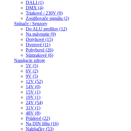
DALI (1)
DMX (4)
Triakové / 230V (9)
Zosilňovače signálu (2)
Spínače / Senzory
Do ALU profilov (12)
Na mávnutie (9)
Dotykové (15)
Dverové (11)
Pohybové (26)
Súmrakové (6)
Napájacie zdroje
5V (5)
6V (2)
9V (5)
12V (52)
14V (0)
15V (1)
19V (1)
24V (54)
31V (1)
48V (8)
Prúdové (22)
Na DIN lištu (16)
Nabíjačky (53)