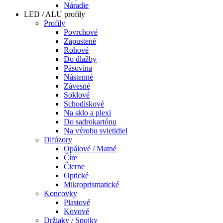
Náradie
LED / ALU profily
Profily
Povrchové
Zapustené
Rohové
Do dlažby
Pásovina
Nástenné
Závesné
Soklové
Schodiskové
Na sklo a plexi
Do sadrokartónu
Na výrobu svietidiel
Difúzory
Opálové / Matné
Číre
Čierne
Optické
Mikroprismatické
Koncovky
Plastové
Kovové
Držiaky / Spojky