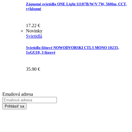
Zápustné svietidlo ONE Light 11107B/W/V 7W, 560lm, CCT,
výklopné
17.22
€
Novinky
Svietidlá
Svietidlo lištové NOWODVORSKI CTLS MONO 10235,
1xGU10, 3 fázové
35.90
€
Prihláste sa na odber Newsletter-u
Emailová adresa
Prihlásiť sa
Zadaním svojej emailovej adresy súhlasíte so spracúvaním Vašich
osobných údajov za účelom marketingu. Bližšie informácie nájdete
TU