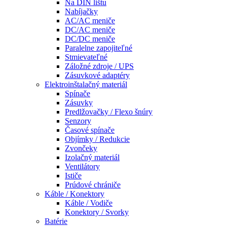
Na DIN lištu
Nabíjačky
AC/AC meniče
DC/AC meniče
DC/DC meniče
Paralelne zapojiteľné
Stmievateľné
Záložné zdroje / UPS
Zásuvkové adaptéry
Elektroinštalačný materiál
Spínače
Zásuvky
Predlžovačky / Flexo šnúry
Senzory
Časové spínače
Objímky / Redukcie
Zvončeky
Izolačný materiál
Ventilátory
Ističe
Prúdové chrániče
Káble / Konektory
Káble / Vodiče
Konektory / Svorky
Batérie