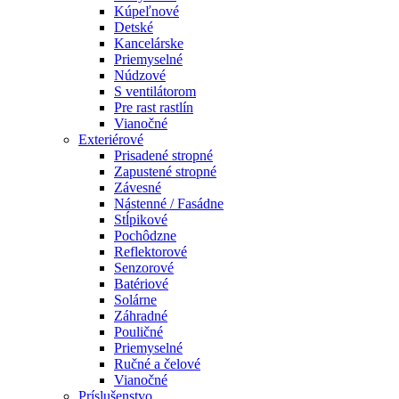
Kúpeľnové
Detské
Kancelárske
Priemyselné
Núdzové
S ventilátorom
Pre rast rastlín
Vianočné
Exteriérové
Prisadené stropné
Zapustené stropné
Závesné
Nástenné / Fasádne
Stĺpikové
Pochôdzne
Reflektorové
Senzorové
Batériové
Solárne
Záhradné
Pouličné
Priemyselné
Ručné a čelové
Vianočné
Príslušenstvo