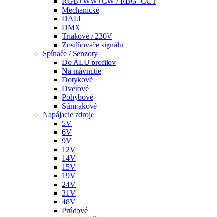
RGB+WW+CW / RBG+CCT
Mechanické
DALI
DMX
Triakové / 230V
Zosilňovače signálu
Spínače / Senzory
Do ALU profilov
Na mávnutie
Dotykové
Dverové
Pohybové
Súmrakové
Napájacie zdroje
5V
6V
9V
12V
14V
15V
19V
24V
31V
48V
Prúdové