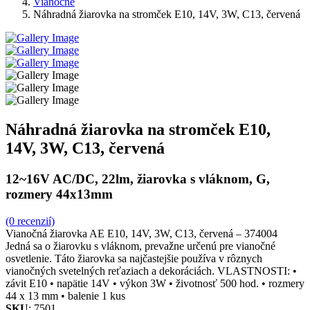
Vianočné
Náhradná žiarovka na stromček E10, 14V, 3W, C13, červená
Náhradná žiarovka na stromček E10,
14V, 3W, C13, červená
12~16V AC/DC, 22lm, žiarovka s vláknom, G,
rozmery 44x13mm
(0 recenzií)
Vianočná žiarovka AE E10, 14V, 3W, C13, červená – 374004
Jedná sa o žiarovku s vláknom, prevažne určenú pre vianočné
osvetlenie. Táto žiarovka sa najčastejšie používa v rôznych
vianočných svetelných reťaziach a dekoráciách. VLASTNOSTI: •
závit E10 • napätie 14V • výkon 3W • životnosť 500 hod. • rozmery
44 x 13 mm • balenie 1 kus
SKU
: 7501