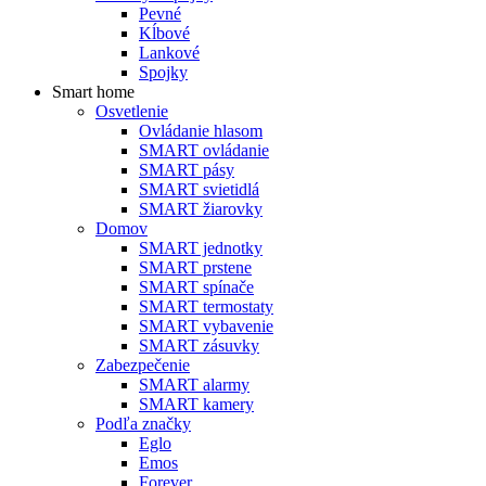
Pevné
Kĺbové
Lankové
Spojky
Smart home
Osvetlenie
Ovládanie hlasom
SMART ovládanie
SMART pásy
SMART svietidlá
SMART žiarovky
Domov
SMART jednotky
SMART prstene
SMART spínače
SMART termostaty
SMART vybavenie
SMART zásuvky
Zabezpečenie
SMART alarmy
SMART kamery
Podľa značky
Eglo
Emos
Forever