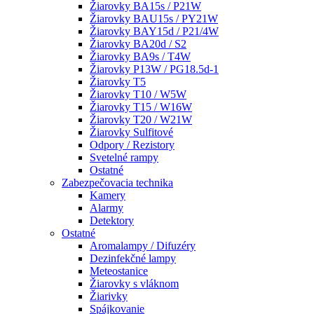
Žiarovky BA15s / P21W
Žiarovky BAU15s / PY21W
Žiarovky BAY15d / P21/4W
Žiarovky BA20d / S2
Žiarovky BA9s / T4W
Žiarovky P13W / PG18.5d-1
Žiarovky T5
Žiarovky T10 / W5W
Žiarovky T15 / W16W
Žiarovky T20 / W21W
Žiarovky Sulfitové
Odpory / Rezistory
Svetelné rampy
Ostatné
Zabezpečovacia technika
Kamery
Alarmy
Detektory
Ostatné
Aromalampy / Difuzéry
Dezinfekčné lampy
Meteostanice
Žiarovky s vláknom
Žiarivky
Spájkovanie