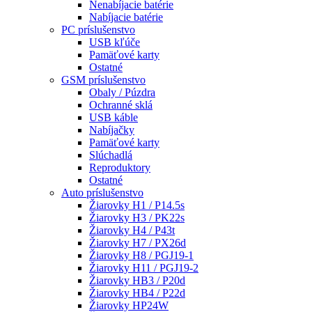
Nenabíjacie batérie
Nabíjacie batérie
PC príslušenstvo
USB kľúče
Pamäťové karty
Ostatné
GSM príslušenstvo
Obaly / Púzdra
Ochranné sklá
USB káble
Nabíjačky
Pamäťové karty
Slúchadlá
Reproduktory
Ostatné
Auto príslušenstvo
Žiarovky H1 / P14.5s
Žiarovky H3 / PK22s
Žiarovky H4 / P43t
Žiarovky H7 / PX26d
Žiarovky H8 / PGJ19-1
Žiarovky H11 / PGJ19-2
Žiarovky HB3 / P20d
Žiarovky HB4 / P22d
Žiarovky HP24W