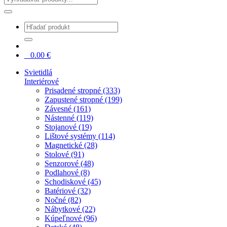
0
0.00
€
Svietidlá
Interiérové
Prisadené stropné (333)
Zapustené stropné (199)
Závesné (161)
Nástenné (119)
Stojanové (19)
Lištové systémy (114)
Magnetické (28)
Stolové (91)
Senzorové (48)
Podlahové (8)
Schodiskové (45)
Batériové (32)
Nočné (82)
Nábytkové (22)
Kúpeľnové (96)