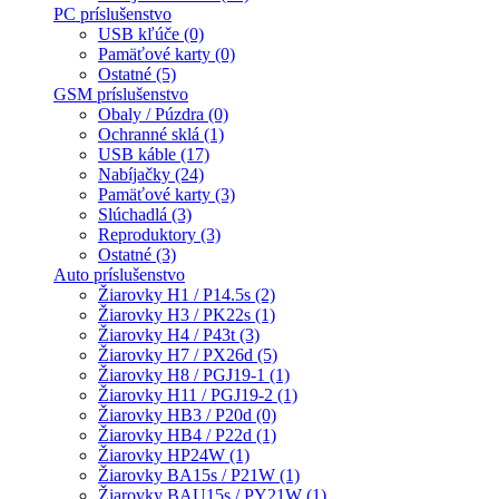
PC príslušenstvo
USB kľúče (0)
Pamäťové karty (0)
Ostatné (5)
GSM príslušenstvo
Obaly / Púzdra (0)
Ochranné sklá (1)
USB káble (17)
Nabíjačky (24)
Pamäťové karty (3)
Slúchadlá (3)
Reproduktory (3)
Ostatné (3)
Auto príslušenstvo
Žiarovky H1 / P14.5s (2)
Žiarovky H3 / PK22s (1)
Žiarovky H4 / P43t (3)
Žiarovky H7 / PX26d (5)
Žiarovky H8 / PGJ19-1 (1)
Žiarovky H11 / PGJ19-2 (1)
Žiarovky HB3 / P20d (0)
Žiarovky HB4 / P22d (1)
Žiarovky HP24W (1)
Žiarovky BA15s / P21W (1)
Žiarovky BAU15s / PY21W (1)