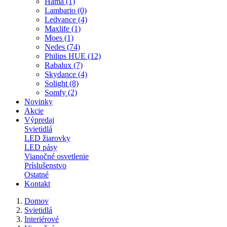
Hama (1)
Lambario (0)
Ledvance (4)
Maxlife (1)
Moes (1)
Nedes (74)
Philips HUE (12)
Rabalux (7)
Skydance (4)
Solight (8)
Somfy (2)
Novinky
Akcie
Výpredaj
Svietidlá
LED žiarovky
LED pásy
Vianočné osvetlenie
Príslušenstvo
Ostatné
Kontakt
Domov
Svietidlá
Interiérové