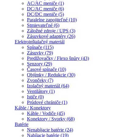
AC/AC meniče (1)
DC/AC meniče (6)
DC/DC meniče (5)
Paralelne zapojiteľné (10)
Stmievateľné (6)
Záložné zdroje / UPS (3)
Zásuvkové adaptéry (26)
Elektroinštalačný materiál
Spínače (115)
Zásuvky (79)
Predlžovačky / Flexo šnúry (43)
Senzory (29)
Časové spínače (10)
Objímky / Redukcie (30)
Zvončeky (7)
Izolačný materiál (64)
Ventilátory (1)
Ističe (0)
Prúdové chrániče (1)
Káble / Konektory
Káble / Vodiče (45)
Konektory / Svorky (68)
Batérie
Nenabíjacie batérie (24)
Nabíjacie batérie (19)