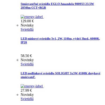
Stmievateľné svietidlo EGLO Amandolo 900953 23.5W
2850lm CCT+RGB
129.00
€
Novinky
Svietidlá
LED núdzové svietidlo 5v1, 2W, 110lm, výdrž 3hod., 6000K,
IP20
58.50
€
Novinky
Svietidlá
LED podlinkové svietidlo SOLIGHT 3x3W 4100K dotykové
stmievateľ.
27.99
€
Novinky
Svietidlá