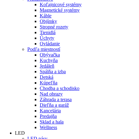
Koľajnicové systémy
Magnetické systémy
Káble
Objímky
Stropné rozety
Tienidlá
Úchyty
Ovládanie
Podľa miestností
Obývačka
Kuchyňa
Jedáleň
Spálňa a izba
Detská
Kúpeľňa
Chodba a schodisko
Nad obrazy
Záhrada a terasa
Dieľňa a garáž
Kancelária
Predajňa
Sklad a hala
Wellness
LED
LED pásy