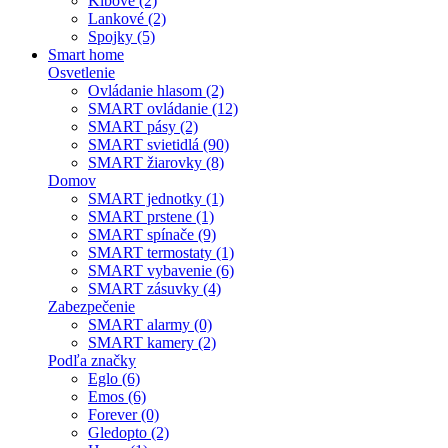
Kĺbové (2)
Lankové (2)
Spojky (5)
Smart home
Osvetlenie
Ovládanie hlasom (2)
SMART ovládanie (12)
SMART pásy (2)
SMART svietidlá (90)
SMART žiarovky (8)
Domov
SMART jednotky (1)
SMART prstene (1)
SMART spínače (9)
SMART termostaty (1)
SMART vybavenie (6)
SMART zásuvky (4)
Zabezpečenie
SMART alarmy (0)
SMART kamery (2)
Podľa značky
Eglo (6)
Emos (6)
Forever (0)
Gledopto (2)