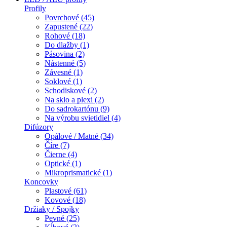
Profily
Povrchové (45)
Zapustené (22)
Rohové (18)
Do dlažby (1)
Pásovina (2)
Nástenné (5)
Závesné (1)
Soklové (1)
Schodiskové (2)
Na sklo a plexi (2)
Do sadrokartónu (9)
Na výrobu svietidiel (4)
Difúzory
Opálové / Matné (34)
Číre (7)
Čierne (4)
Optické (1)
Mikroprismatické (1)
Koncovky
Plastové (61)
Kovové (18)
Držiaky / Spojky
Pevné (25)