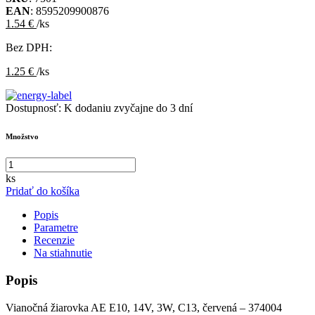
EAN
: 8595209900876
1.54 €
/ks
Bez DPH:
1.25 €
/ks
Dostupnosť:
K dodaniu zvyčajne do 3 dní
Množstvo
ks
Pridať do košíka
Popis
Parametre
Recenzie
Na stiahnutie
Popis
Vianočná žiarovka AE E10, 14V, 3W, C13, červená – 374004