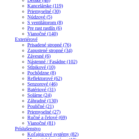
Detské (48)
Kancelárske (119)
Priemyselné (30)
Núdzové (5)
S ventilátorom (8)
Pre rast rastlín (6)
Vianočné (140)
Exteriérové
Prisadené stropné (76)
Zapustené stropné (34)
Závesné (6)
Nástenné / Fasádne (102)
Stĺpikové (10)
Pochôdzne (8)
Reflektorové (62)
Senzorové (46)
Batériové (31)
Solárne (24)
Záhradné (130)
Pouličné (21)
Priemyselné (27)
Ručné a čelové (69)
Vianočné (81)
Príslušenstvo
Koľajnicové systémy (82)