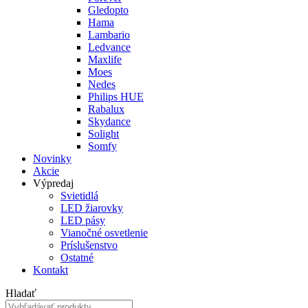
Gledopto
Hama
Lambario
Ledvance
Maxlife
Moes
Nedes
Philips HUE
Rabalux
Skydance
Solight
Somfy
Novinky
Akcie
Výpredaj
Svietidlá
LED žiarovky
LED pásy
Vianočné osvetlenie
Príslušenstvo
Ostatné
Kontakt
Hladať