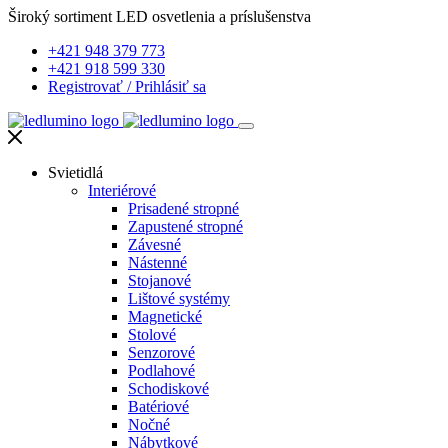
Široký sortiment LED osvetlenia a príslušenstva
+421 948 379 773
+421 918 599 330
Registrovať
/
Prihlásiť sa
Svietidlá
Interiérové
Prisadené stropné
Zapustené stropné
Závesné
Nástenné
Stojanové
Lištové systémy
Magnetické
Stolové
Senzorové
Podlahové
Schodiskové
Batériové
Nočné
Nábytkové