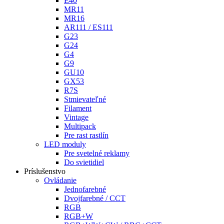
E40
MR11
MR16
AR111 / ES111
G23
G24
G4
G9
GU10
GX53
R7S
Stmievateľné
Filament
Vintage
Multipack
Pre rast rastlín
LED moduly
Pre svetelné reklamy
Do svietidiel
Príslušenstvo
Ovládanie
Jednofarebné
Dvojfarebné / CCT
RGB
RGB+W