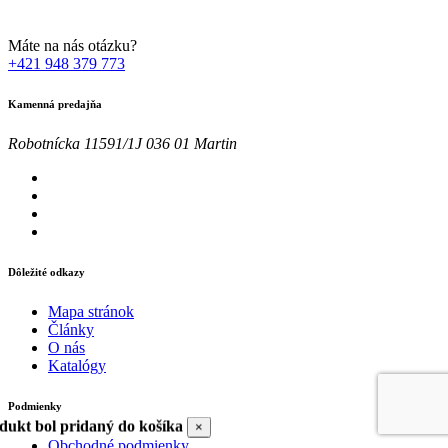
Máte na nás otázku?
+421 948 379 773
Kamenná predajňa
Robotnícka 11591/1J 036 01 Martin
Dôležité odkazy
Mapa stránok
Články
O nás
Katalógy
Podmienky
dukt bol pridaný do košíka
×
Obchodné podmienky