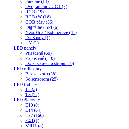
Farebné (13)
Dvojfarebné / CCT (7)
RGB (19)
RGB+W (18)
COB pásy (36)
Digitálne / SPI (6)
NeonFlex / Exteriérové (41)
Do Sauny (1)
UV (1)
LED panely
Prisadené (68)
Zapustené (110)
Do kazetového stropu (19)
LED reflektory
Bez senzoru (38)
So senzorom (28)
LED trubice
T5 (2)
T8 (22)
LED žiarovky
E10 (0)
E14 (64)
E27 (166)
E40 (1)
MR11 (8)