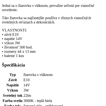
Jedná sa o žiarovku s vláknom, prevažne určenú pre vianočné
osvetlenie.
Táto žiarovka sa najčastejšie používa v rôznych vianočných
svetelných reťaziach a dekoráciách.
VLASTNOSTI:
• závit E10
• napätie 14V
• výkon 3W
• životnosť 500 hod.
• rozmery 44 x 13 mm
• balenie 1 kus
Špecifikácia
Typ
žiarovka s vláknom
Závit
E10
Napätie
14V
Výkon
3W
Svetelný tok
22lm
Farba svetla
3000K - teplá biela
Farba tela
červené sklo - vrúbkované