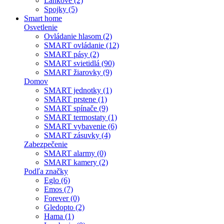
Lankové (2)
Spojky (5)
Smart home
Osvetlenie
Ovládanie hlasom (2)
SMART ovládanie (12)
SMART pásy (2)
SMART svietidlá (90)
SMART žiarovky (9)
Domov
SMART jednotky (1)
SMART prstene (1)
SMART spínače (9)
SMART termostaty (1)
SMART vybavenie (6)
SMART zásuvky (4)
Zabezpečenie
SMART alarmy (0)
SMART kamery (2)
Podľa značky
Eglo (6)
Emos (7)
Forever (0)
Gledopto (2)
Hama (1)