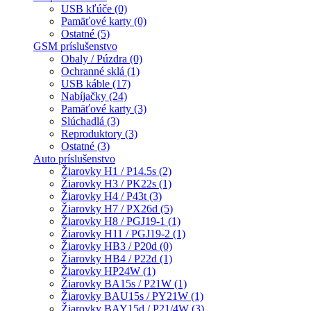
USB kľúče (0)
Pamäťové karty (0)
Ostatné (5)
GSM príslušenstvo
Obaly / Púzdra (0)
Ochranné sklá (1)
USB káble (17)
Nabíjačky (24)
Pamäťové karty (3)
Slúchadlá (3)
Reproduktory (3)
Ostatné (3)
Auto príslušenstvo
Žiarovky H1 / P14.5s (2)
Žiarovky H3 / PK22s (1)
Žiarovky H4 / P43t (3)
Žiarovky H7 / PX26d (5)
Žiarovky H8 / PGJ19-1 (1)
Žiarovky H11 / PGJ19-2 (1)
Žiarovky HB3 / P20d (0)
Žiarovky HB4 / P22d (1)
Žiarovky HP24W (1)
Žiarovky BA15s / P21W (1)
Žiarovky BAU15s / PY21W (1)
Žiarovky BAY15d / P21/4W (3)