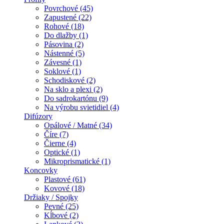
Povrchové (45)
Zapustené (22)
Rohové (18)
Do dlažby (1)
Pásovina (2)
Nástenné (5)
Závesné (1)
Soklové (1)
Schodiskové (2)
Na sklo a plexi (2)
Do sadrokartónu (9)
Na výrobu svietidiel (4)
Difúzory
Opálové / Matné (34)
Číre (7)
Čierne (4)
Optické (1)
Mikroprismatické (1)
Koncovky
Plastové (61)
Kovové (18)
Držiaky / Spojky
Pevné (25)
Kĺbové (2)