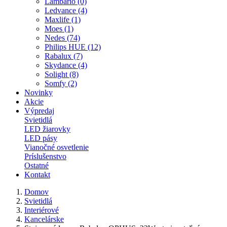
Lambario (0)
Ledvance (4)
Maxlife (1)
Moes (1)
Nedes (74)
Philips HUE (12)
Rabalux (7)
Skydance (4)
Solight (8)
Somfy (2)
Novinky
Akcie
Výpredaj
Svietidlá
LED žiarovky
LED pásy
Vianočné osvetlenie
Príslušenstvo
Ostatné
Kontakt
Domov
Svietidlá
Interiérové
Kancelárske