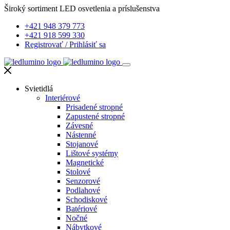
Široký sortiment LED osvetlenia a príslušenstva
+421 948 379 773
+421 918 599 330
Registrovať
/
Prihlásiť sa
Svietidlá
Interiérové
Prisadené stropné
Zapustené stropné
Závesné
Nástenné
Stojanové
Lištové systémy
Magnetické
Stolové
Senzorové
Podlahové
Schodiskové
Batériové
Nočné
Nábytkové