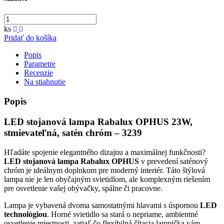
ks
Pridať do košíka
Popis
Parametre
Recenzie
Na stiahnutie
Popis
LED stojanová lampa Rabalux OPHUS 23W,
stmievateľná, satén chróm – 3239
Hľadáte spojenie elegantného dizajnu a maximálnej funkčnosti?
LED stojanová lampa Rabalux OPHUS
v prevedení saténový
chróm je ideálnym doplnkom pre moderný interiér. Táto štýlová
lampa nie je len obyčajným svietidlom, ale komplexným riešením
pre osvetlenie vašej obývačky, spálne či pracovne.
Lampa je vybavená dvoma samostatnými hlavami s úspornou
LED
technológiou
. Horné svietidlo sa stará o nepriame, ambientné
osvetlenie miestnosti, zatiaľ čo flexibilná čítacia lampička vám