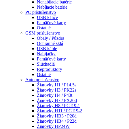
Nenabíjacie batérie
Nabíjacie batérie
PC príslušenstvo
USB kľúče
Pamäťové karty
Ostatné
GSM príslušenstvo
Obaly / Púzdra
Ochranné sklá
USB káble
Nabíjačky
Pamäťové karty
Slúchadlá
Reproduktory
Ostatné
Auto príslušenstvo
Žiarovky H1 / P14.5s
Žiarovky H3 / PK22s
Žiarovky H4 / P43t
Žiarovky H7 / PX26d
Žiarovky H8 / PGJ19-1
Žiarovky H11 / PGJ19-2
Žiarovky HB3 / P20d
Žiarovky HB4 / P22d
Žiarovky HP24W