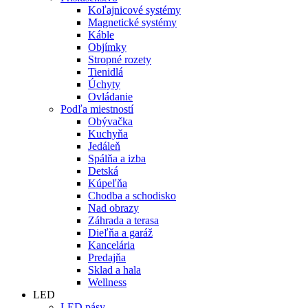
Koľajnicové systémy
Magnetické systémy
Káble
Objímky
Stropné rozety
Tienidlá
Úchyty
Ovládanie
Podľa miestností
Obývačka
Kuchyňa
Jedáleň
Spálňa a izba
Detská
Kúpeľňa
Chodba a schodisko
Nad obrazy
Záhrada a terasa
Dieľňa a garáž
Kancelária
Predajňa
Sklad a hala
Wellness
LED
LED pásy