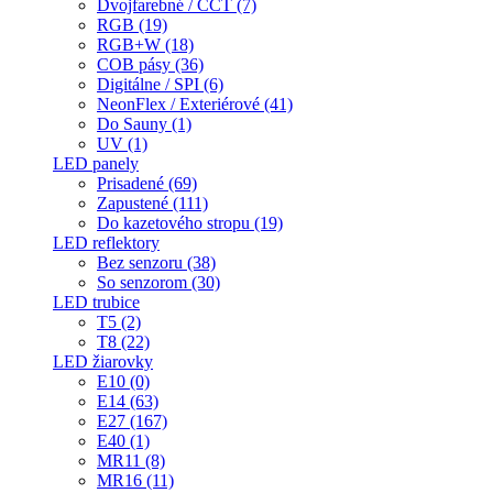
Dvojfarebné / CCT (7)
RGB (19)
RGB+W (18)
COB pásy (36)
Digitálne / SPI (6)
NeonFlex / Exteriérové (41)
Do Sauny (1)
UV (1)
LED panely
Prisadené (69)
Zapustené (111)
Do kazetového stropu (19)
LED reflektory
Bez senzoru (38)
So senzorom (30)
LED trubice
T5 (2)
T8 (22)
LED žiarovky
E10 (0)
E14 (63)
E27 (167)
E40 (1)
MR11 (8)
MR16 (11)