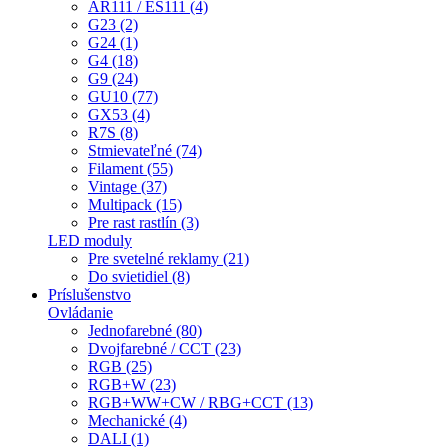
AR111 / ES111 (4)
G23 (2)
G24 (1)
G4 (18)
G9 (24)
GU10 (77)
GX53 (4)
R7S (8)
Stmievateľné (74)
Filament (55)
Vintage (37)
Multipack (15)
Pre rast rastlín (3)
LED moduly
Pre svetelné reklamy (21)
Do svietidiel (8)
Príslušenstvo
Ovládanie
Jednofarebné (80)
Dvojfarebné / CCT (23)
RGB (25)
RGB+W (23)
RGB+WW+CW / RBG+CCT (13)
Mechanické (4)
DALI (1)