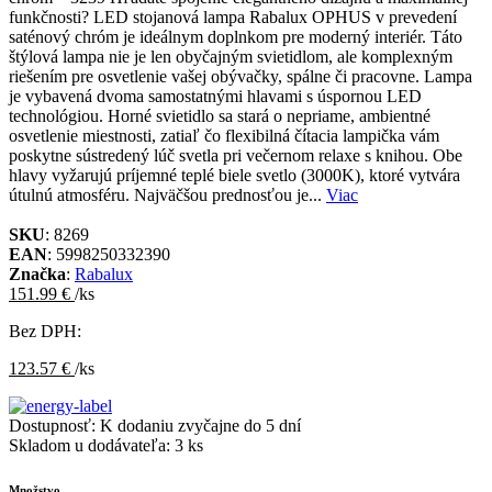
funkčnosti? LED stojanová lampa Rabalux OPHUS v prevedení
saténový chróm je ideálnym doplnkom pre moderný interiér. Táto
štýlová lampa nie je len obyčajným svietidlom, ale komplexným
riešením pre osvetlenie vašej obývačky, spálne či pracovne. Lampa
je vybavená dvoma samostatnými hlavami s úspornou LED
technológiou. Horné svietidlo sa stará o nepriame, ambientné
osvetlenie miestnosti, zatiaľ čo flexibilná čítacia lampička vám
poskytne sústredený lúč svetla pri večernom relaxe s knihou. Obe
hlavy vyžarujú príjemné teplé biele svetlo (3000K), ktoré vytvára
útulnú atmosféru. Najväčšou prednosťou je...
Viac
SKU
: 8269
EAN
: 5998250332390
Značka
:
Rabalux
151.99 €
/ks
Bez DPH:
123.57 €
/ks
Dostupnosť:
K dodaniu zvyčajne do 5 dní
Skladom u dodávateľa:
3 ks
Množstvo