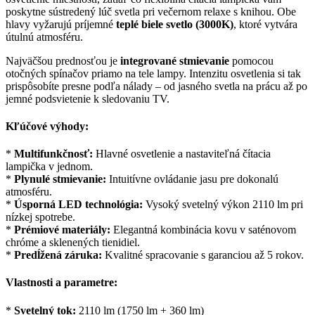
poskytne sústredený lúč svetla pri večernom relaxe s knihou. Obe
hlavy vyžarujú príjemné
teplé biele svetlo (3000K)
, ktoré vytvára
útulnú atmosféru.
Najväčšou prednosťou je
integrované stmievanie
pomocou
otočných spínačov priamo na tele lampy. Intenzitu osvetlenia si tak
prispôsobíte presne podľa nálady – od jasného svetla na prácu až po
jemné podsvietenie k sledovaniu TV.
Kľúčové výhody:
*
Multifunkčnosť:
Hlavné osvetlenie a nastaviteľná čítacia
lampička v jednom.
*
Plynulé stmievanie:
Intuitívne ovládanie jasu pre dokonalú
atmosféru.
*
Úsporná LED technológia:
Vysoký svetelný výkon 2110 lm pri
nízkej spotrebe.
*
Prémiové materiály:
Elegantná kombinácia kovu v saténovom
chróme a sklenených tienidiel.
*
Predĺžená záruka:
Kvalitné spracovanie s garanciou až 5 rokov.
Vlastnosti a parametre:
*
Svetelný tok:
2110 lm (1750 lm + 360 lm)