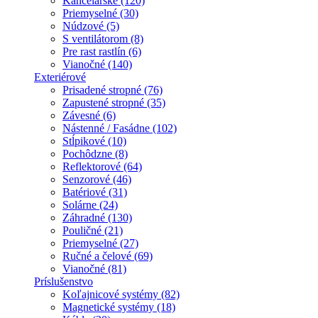
Kancelárske (120)
Priemyselné (30)
Núdzové (5)
S ventilátorom (8)
Pre rast rastlín (6)
Vianočné (140)
Exteriérové
Prisadené stropné (76)
Zapustené stropné (35)
Závesné (6)
Nástenné / Fasádne (102)
Stĺpikové (10)
Pochôdzne (8)
Reflektorové (64)
Senzorové (46)
Batériové (31)
Solárne (24)
Záhradné (130)
Pouličné (21)
Priemyselné (27)
Ručné a čelové (69)
Vianočné (81)
Príslušenstvo
Koľajnicové systémy (82)
Magnetické systémy (18)