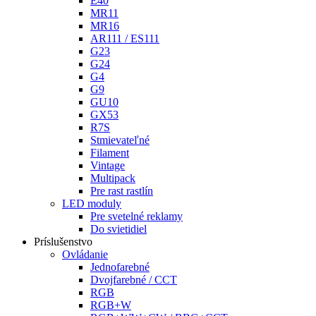
E40
MR11
MR16
AR111 / ES111
G23
G24
G4
G9
GU10
GX53
R7S
Stmievateľné
Filament
Vintage
Multipack
Pre rast rastlín
LED moduly
Pre svetelné reklamy
Do svietidiel
Príslušenstvo
Ovládanie
Jednofarebné
Dvojfarebné / CCT
RGB
RGB+W