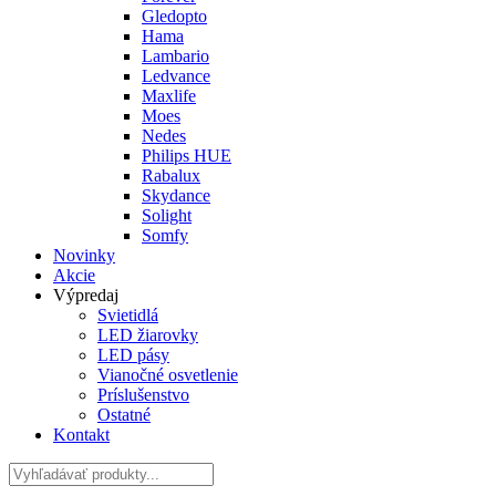
Gledopto
Hama
Lambario
Ledvance
Maxlife
Moes
Nedes
Philips HUE
Rabalux
Skydance
Solight
Somfy
Novinky
Akcie
Výpredaj
Svietidlá
LED žiarovky
LED pásy
Vianočné osvetlenie
Príslušenstvo
Ostatné
Kontakt
Hladať