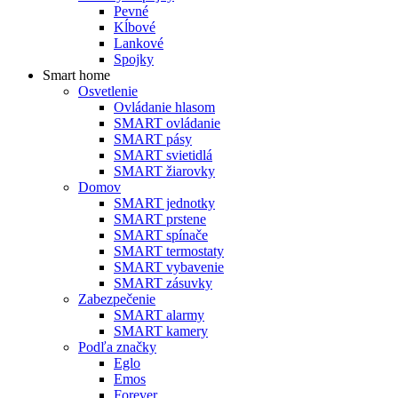
Pevné
Kĺbové
Lankové
Spojky
Smart home
Osvetlenie
Ovládanie hlasom
SMART ovládanie
SMART pásy
SMART svietidlá
SMART žiarovky
Domov
SMART jednotky
SMART prstene
SMART spínače
SMART termostaty
SMART vybavenie
SMART zásuvky
Zabezpečenie
SMART alarmy
SMART kamery
Podľa značky
Eglo
Emos
Forever