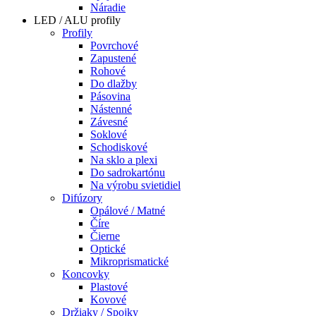
Náradie
LED / ALU profily
Profily
Povrchové
Zapustené
Rohové
Do dlažby
Pásovina
Nástenné
Závesné
Soklové
Schodiskové
Na sklo a plexi
Do sadrokartónu
Na výrobu svietidiel
Difúzory
Opálové / Matné
Číre
Čierne
Optické
Mikroprismatické
Koncovky
Plastové
Kovové
Držiaky / Spojky