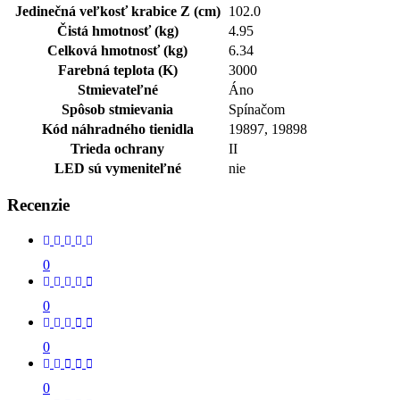
Jedinečná veľkosť krabice Z (cm)
102.0
Čistá hmotnosť (kg)
4.95
Celková hmotnosť (kg)
6.34
Farebná teplota (K)
3000
Stmievateľné
Áno
Spôsob stmievania
Spínačom
Kód náhradného tienidla
19897, 19898
Trieda ochrany
II
LED sú vymeniteľné
nie
Recenzie
0
0
0
0