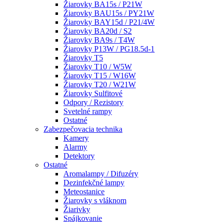
Žiarovky BA15s / P21W
Žiarovky BAU15s / PY21W
Žiarovky BAY15d / P21/4W
Žiarovky BA20d / S2
Žiarovky BA9s / T4W
Žiarovky P13W / PG18.5d-1
Žiarovky T5
Žiarovky T10 / W5W
Žiarovky T15 / W16W
Žiarovky T20 / W21W
Žiarovky Sulfitové
Odpory / Rezistory
Svetelné rampy
Ostatné
Zabezpečovacia technika
Kamery
Alarmy
Detektory
Ostatné
Aromalampy / Difuzéry
Dezinfekčné lampy
Meteostanice
Žiarovky s vláknom
Žiarivky
Spájkovanie