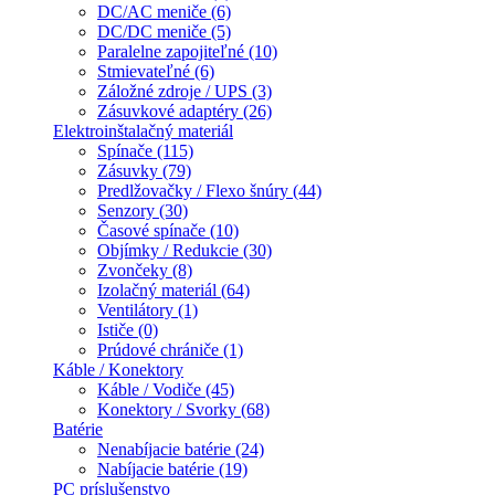
DC/AC meniče (6)
DC/DC meniče (5)
Paralelne zapojiteľné (10)
Stmievateľné (6)
Záložné zdroje / UPS (3)
Zásuvkové adaptéry (26)
Elektroinštalačný materiál
Spínače (115)
Zásuvky (79)
Predlžovačky / Flexo šnúry (44)
Senzory (30)
Časové spínače (10)
Objímky / Redukcie (30)
Zvončeky (8)
Izolačný materiál (64)
Ventilátory (1)
Ističe (0)
Prúdové chrániče (1)
Káble / Konektory
Káble / Vodiče (45)
Konektory / Svorky (68)
Batérie
Nenabíjacie batérie (24)
Nabíjacie batérie (19)
PC príslušenstvo