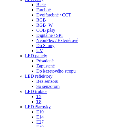
Biele
Farebné
Dvojfarebné / CCT
RGB
RGB+W
COB pásy
Digitálne / SPI
NeonFlex / Exteriérové
Do Sauny
UV
LED panely
Prisadené
Zapustené
Do kazetového stropu
LED reflektory
Bez senzoru
So senzorom
LED trubice
T5
T8
LED žiarovky
E10
E14
E27