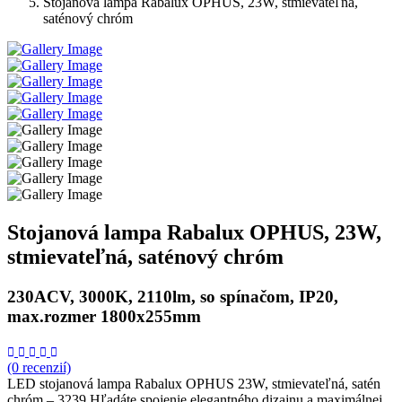
Stojanová lampa Rabalux OPHUS, 23W, stmievateľná,
saténový chróm
Stojanová lampa Rabalux OPHUS, 23W,
stmievateľná, saténový chróm
230ACV, 3000K, 2110lm, so spínačom, IP20,
max.rozmer 1800x255mm
(0 recenzií)
LED stojanová lampa Rabalux OPHUS 23W, stmievateľná, satén
chróm – 3239 Hľadáte spojenie elegantného dizajnu a maximálnej