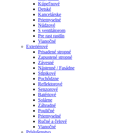
Kúpeľnové
Detské
Kancelárske
Priemyselné
Núdzové
S ventilátorom
Pre rast rastlín
Vianočné
Exteriérové
Prisadené stropné
Zapustené stropné
Závesné
Nástenné / Fasádne
Stĺpikové
Pochôdzne
Reflektorové
Senzorové
Batériové
Solárne
Záhradné
Pouličné
Priemyselné
Ručné a čelové
Vianočné
Príslušenstvo