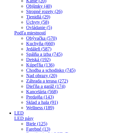
Káble (20)
Objímky (40)
Stropné rozety (26)
Tienidlá (29)
Úchyty (58)
Ovládanie (5)
Podľa miestností
Obývačka (570)
Kuchyňa (660)
Jedáleň (587)
Spálňa a izba (745)
Detská (192)
Kúpeľňa (136)
Chodba a schodisko (745)
Nad obrazy (20)
Záhrada a terasa (272)
Dieľňa a garáž (174)
Kancelária (568)
Predajňa (143)
Sklad a hala (91)
Wellness (189)
LED
LED pásy
Biele (125)
Farebné (13)