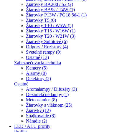
Žiarovky BA20d / S2 (2)
Žiarovky BA9s / T4W (1)
Žiarovky P13W / PG18.5d-1 (1)
Žiarovky T5 (0)
Žiarovky T10 / W5W (5)
Žiarovky T15 / W16W (1)
Žiarovky T20 / W21W (3)
Žiarovky Sulfitové (6)
Odpory / Rezistory (4)
Svetelné rampy (0)
Ostatné (13)
Zabezpečovacia technika
Kamery (5)
Alarmy (0)
Detektory (2)
Ostatné
Aromalampy / Difuzéry (3)
Dezinfekčné lampy (1)
Meteostanice (8)
Žiarovky s vláknom (25)
Žiarivky (12)
Spájkovanie (8)
Náradie (2)
LED / ALU profily
Profily