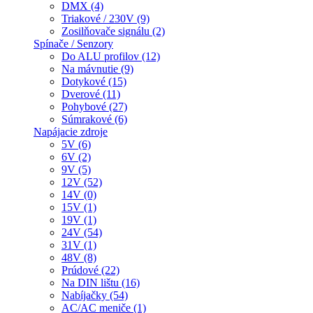
DMX (4)
Triakové / 230V (9)
Zosilňovače signálu (2)
Spínače / Senzory
Do ALU profilov (12)
Na mávnutie (9)
Dotykové (15)
Dverové (11)
Pohybové (27)
Súmrakové (6)
Napájacie zdroje
5V (6)
6V (2)
9V (5)
12V (52)
14V (0)
15V (1)
19V (1)
24V (54)
31V (1)
48V (8)
Prúdové (22)
Na DIN lištu (16)
Nabíjačky (54)
AC/AC meniče (1)