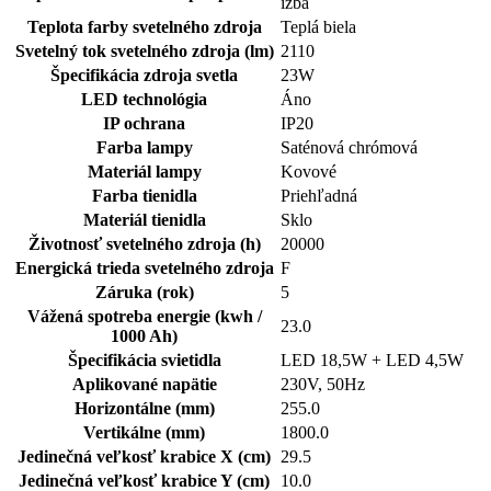
izba
Teplota farby svetelného zdroja
Teplá biela
Svetelný tok svetelného zdroja (lm)
2110
Špecifikácia zdroja svetla
23W
LED technológia
Áno
IP ochrana
IP20
Farba lampy
Saténová chrómová
Materiál lampy
Kovové
Farba tienidla
Priehľadná
Materiál tienidla
Sklo
Životnosť svetelného zdroja (h)
20000
Energická trieda svetelného zdroja
F
Záruka (rok)
5
Vážená spotreba energie (kwh /
23.0
1000 Ah)
Špecifikácia svietidla
LED 18,5W + LED 4,5W
Aplikované napätie
230V, 50Hz
Horizontálne (mm)
255.0
Vertikálne (mm)
1800.0
Jedinečná veľkosť krabice X (cm)
29.5
Jedinečná veľkosť krabice Y (cm)
10.0