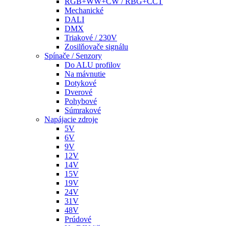
RGB+WW+CW / RBG+CCT
Mechanické
DALI
DMX
Triakové / 230V
Zosilňovače signálu
Spínače / Senzory
Do ALU profilov
Na mávnutie
Dotykové
Dverové
Pohybové
Súmrakové
Napájacie zdroje
5V
6V
9V
12V
14V
15V
19V
24V
31V
48V
Prúdové