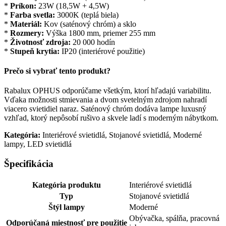
*
Príkon:
23W (18,5W + 4,5W)
*
Farba svetla:
3000K (teplá biela)
*
Materiál:
Kov (saténový chróm) a sklo
*
Rozmery:
Výška 1800 mm, priemer 255 mm
*
Životnosť zdroja:
20 000 hodín
*
Stupeň krytia:
IP20 (interiérové použitie)
Prečo si vybrať tento produkt?
Rabalux OPHUS odporúčame všetkým, ktorí hľadajú variabilitu.
Vďaka možnosti stmievania a dvom svetelným zdrojom nahradí
viacero svietidiel naraz. Saténový chróm dodáva lampe luxusný
vzhľad, ktorý nepôsobí rušivo a skvele ladí s moderným nábytkom.
Kategória:
Interiérové svietidlá, Stojanové svietidlá, Moderné
lampy, LED svietidlá
Špecifikácia
Kategória produktu
Interiérové svietidlá
Typ
Stojanové svietidlá
Štýl lampy
Moderné
Obývačka, spálňa, pracovná
Odporúčaná miestnosť pre použitie