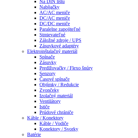
Na DIN lištu
Nabíjačky
AC/AC meniče
DC/AC meniče
DC/DC meniče
Paralelne zapojiteľné
Stmievateľné
Záložné zdroje / UPS
Zásuvkové adaptéry
Elektroinštalačný materiál
Spínače
Zásuvky
Predlžovačky / Flexo šnúry
Senzory
Časové spínače
Objímky / Redukcie
Zvončeky
Izolačný materiál
Ventilátory
Ističe
Prúdové chrániče
Káble / Konektory
Káble / Vodiče
Konektory / Svorky
Batérie