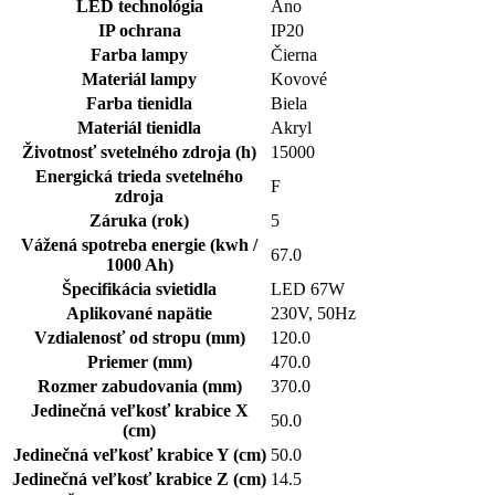
LED technológia
Áno
IP ochrana
IP20
Farba lampy
Čierna
Materiál lampy
Kovové
Farba tienidla
Biela
Materiál tienidla
Akryl
Životnosť svetelného zdroja (h)
15000
Energická trieda svetelného
F
zdroja
Záruka (rok)
5
Vážená spotreba energie (kwh /
67.0
1000 Ah)
Špecifikácia svietidla
LED 67W
Aplikované napätie
230V, 50Hz
Vzdialenosť od stropu (mm)
120.0
Priemer (mm)
470.0
Rozmer zabudovania (mm)
370.0
Jedinečná veľkosť krabice X
50.0
(cm)
Jedinečná veľkosť krabice Y (cm)
50.0
Jedinečná veľkosť krabice Z (cm)
14.5