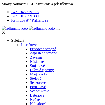
Široký sortiment LED osvetlenia a príslušenstva
+421 948 379 773
+421 918 599 330
Registrovať
/
Prihlásiť sa
Svietidlá
Interiérové
Prisadené stropné
Zapustené stropné
Závesné
Nástenné
Stojanové
Lištové systémy
Magnetické
Stolové
Senzorové
Podlahové
Schodiskové
Batériové
Nočné
Nábytkové