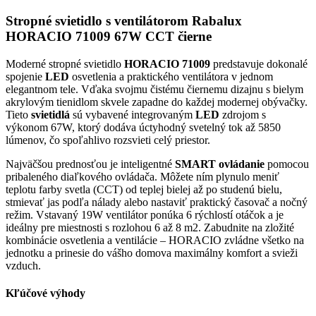
Stropné svietidlo s ventilátorom Rabalux
HORACIO 71009 67W CCT čierne
Moderné stropné svietidlo
HORACIO 71009
predstavuje dokonalé
spojenie
LED
osvetlenia a praktického ventilátora v jednom
elegantnom tele. Vďaka svojmu čistému čiernemu dizajnu s bielym
akrylovým tienidlom skvele zapadne do každej modernej obývačky.
Tieto
svietidlá
sú vybavené integrovaným
LED
zdrojom s
výkonom 67W, ktorý dodáva úctyhodný svetelný tok až 5850
lúmenov, čo spoľahlivo rozsvieti celý priestor.
Najväčšou prednosťou je inteligentné
SMART ovládanie
pomocou
pribaleného diaľkového ovládača. Môžete ním plynulo meniť
teplotu farby svetla (CCT) od teplej bielej až po studenú bielu,
stmievať jas podľa nálady alebo nastaviť praktický časovač a nočný
režim. Vstavaný 19W ventilátor ponúka 6 rýchlostí otáčok a je
ideálny pre miestnosti s rozlohou 6 až 8 m2. Zabudnite na zložité
kombinácie osvetlenia a ventilácie – HORACIO zvládne všetko na
jednotku a prinesie do vášho domova maximálny komfort a svieži
vzduch.
Kľúčové výhody