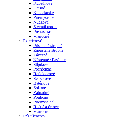
Kúpeľnové
Detské
Kancelárske
Priemyselné
Núdzové
S ventilátorom
Pre rast rastlín
Vianočné
Exteriérové
Prisadené stropné
Zapustené stropné
Závesné
Nástenné / Fasádne
Stĺpikové
Pochôdzne
Reflektorové
Senzorové
Batériové
Solárne
Záhradné
Pouličné
Priemyselné
Ručné a čelové
Vianočné
Príslušenstvo