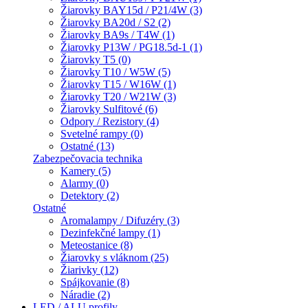
Žiarovky BAY15d / P21/4W (3)
Žiarovky BA20d / S2 (2)
Žiarovky BA9s / T4W (1)
Žiarovky P13W / PG18.5d-1 (1)
Žiarovky T5 (0)
Žiarovky T10 / W5W (5)
Žiarovky T15 / W16W (1)
Žiarovky T20 / W21W (3)
Žiarovky Sulfitové (6)
Odpory / Rezistory (4)
Svetelné rampy (0)
Ostatné (13)
Zabezpečovacia technika
Kamery (5)
Alarmy (0)
Detektory (2)
Ostatné
Aromalampy / Difuzéry (3)
Dezinfekčné lampy (1)
Meteostanice (8)
Žiarovky s vláknom (25)
Žiarivky (12)
Spájkovanie (8)
Náradie (2)
LED / ALU profily