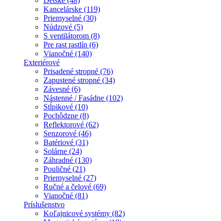
Detské (48)
Kancelárske (119)
Priemyselné (30)
Núdzové (5)
S ventilátorom (8)
Pre rast rastlín (6)
Vianočné (140)
Exteriérové
Prisadené stropné (76)
Zapustené stropné (34)
Závesné (6)
Nástenné / Fasádne (102)
Stĺpikové (10)
Pochôdzne (8)
Reflektorové (62)
Senzorové (46)
Batériové (31)
Solárne (24)
Záhradné (130)
Pouličné (21)
Priemyselné (27)
Ručné a čelové (69)
Vianočné (81)
Príslušenstvo
Koľajnicové systémy (82)