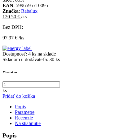
EAN
: 5996595710095
Značka
:
Rabalux
120.50 €
/ks
Bez DPH:
97.97 €
/ks
Dostupnosť:
4 ks na sklade
Skladom u dodávateľa:
30 ks
Množstvo
ks
Pridať do košíka
Popis
Parametre
Recenzie
Na stiahnutie
Popis