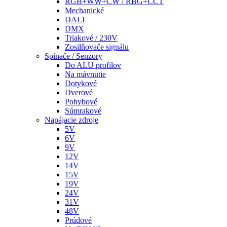
RGB+WW+CW / RBG+CCT
Mechanické
DALI
DMX
Triakové / 230V
Zosilňovače signálu
Spínače / Senzory
Do ALU profilov
Na mávnutie
Dotykové
Dverové
Pohybové
Súmrakové
Napájacie zdroje
5V
6V
9V
12V
14V
15V
19V
24V
31V
48V
Prúdové