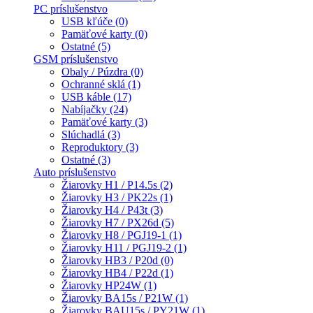
PC príslušenstvo
USB kľúče (0)
Pamäťové karty (0)
Ostatné (5)
GSM príslušenstvo
Obaly / Púzdra (0)
Ochranné sklá (1)
USB káble (17)
Nabíjačky (24)
Pamäťové karty (3)
Slúchadlá (3)
Reproduktory (3)
Ostatné (3)
Auto príslušenstvo
Žiarovky H1 / P14.5s (2)
Žiarovky H3 / PK22s (1)
Žiarovky H4 / P43t (3)
Žiarovky H7 / PX26d (5)
Žiarovky H8 / PGJ19-1 (1)
Žiarovky H11 / PGJ19-2 (1)
Žiarovky HB3 / P20d (0)
Žiarovky HB4 / P22d (1)
Žiarovky HP24W (1)
Žiarovky BA15s / P21W (1)
Žiarovky BAU15s / PY21W (1)