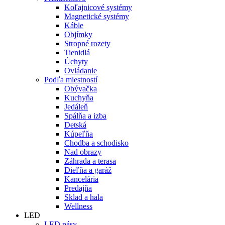
Koľajnicové systémy
Magnetické systémy
Káble
Objímky
Stropné rozety
Tienidlá
Úchyty
Ovládanie
Podľa miestností
Obývačka
Kuchyňa
Jedáleň
Spálňa a izba
Detská
Kúpeľňa
Chodba a schodisko
Nad obrazy
Záhrada a terasa
Dieľňa a garáž
Kancelária
Predajňa
Sklad a hala
Wellness
LED
LED pásy