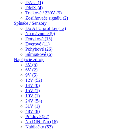
DALI (1)
DMX (4)
Triakové / 230V (9)
Zosilňovače signálu (2)
Spínače / Senzory
Do ALU profilov (12)
Na mávnutie (9)
Dotykové (15)
Dverové (11)
Pohybové (26)
Súmrakové (6)
Napájacie zdroje
5V (5)
6V (2)
9V (5)
12V (52)
14V (0)
15V (1)
19V (1)
24V (54)
31V (1)
48V (8)
Prúdové (22)
Na DIN lištu (16)
Nabíjačky (53)