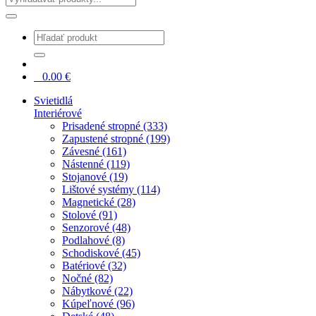
0
0.00
€
Svietidlá
Interiérové
Prisadené stropné (333)
Zapustené stropné (199)
Závesné (161)
Nástenné (119)
Stojanové (19)
Lištové systémy (114)
Magnetické (28)
Stolové (91)
Senzorové (48)
Podlahové (8)
Schodiskové (45)
Batériové (32)
Nočné (82)
Nábytkové (22)
Kúpeľnové (96)