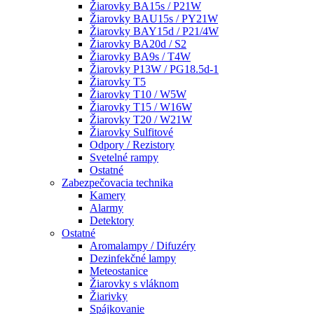
Žiarovky BA15s / P21W
Žiarovky BAU15s / PY21W
Žiarovky BAY15d / P21/4W
Žiarovky BA20d / S2
Žiarovky BA9s / T4W
Žiarovky P13W / PG18.5d-1
Žiarovky T5
Žiarovky T10 / W5W
Žiarovky T15 / W16W
Žiarovky T20 / W21W
Žiarovky Sulfitové
Odpory / Rezistory
Svetelné rampy
Ostatné
Zabezpečovacia technika
Kamery
Alarmy
Detektory
Ostatné
Aromalampy / Difuzéry
Dezinfekčné lampy
Meteostanice
Žiarovky s vláknom
Žiarivky
Spájkovanie