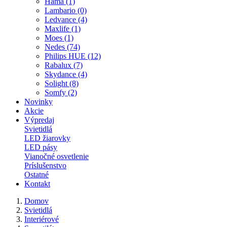
Hama (1)
Lambario (0)
Ledvance (4)
Maxlife (1)
Moes (1)
Nedes (74)
Philips HUE (12)
Rabalux (7)
Skydance (4)
Solight (8)
Somfy (2)
Novinky
Akcie
Výpredaj
Svietidlá
LED žiarovky
LED pásy
Vianočné osvetlenie
Príslušenstvo
Ostatné
Kontakt
Domov
Svietidlá
Interiérové