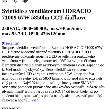
Svietidlo s ventilátorom HORACIO
71009 67W 5850lm CCT diaľkové
230VAC, 3000~6000K, max.940ot./min,
max.53.7dB, IP20, 470x120mm
(0 recenzií)
Stropné svietidlo s ventilátorom Rabalux HORACIO 71009 67W
CCT čierne Moderné stropné svietidlo HORACIO 71009
predstavuje dokonalé spojenie LED osvetlenia a praktického
ventilátora v jednom elegantnom tele. Vďaka svojmu čistému
čiernemu dizajnu s bielym akrylovým tienidlom skvele zapadne do
každej modernej obývačky. Tieto svietidlá sú vybavené
integrovaným LED zdrojom s výkonom 67W, ktorý dodáva
úctyhodný svetelný tok až 5850 lúmenov, čo spoľahlivo rozsvieti
celý priestor. Najväčšou prednosťou je inteligentné SMART
ovládanie pomocou pribaleného diaľkového ovládača. Môžete ním
plynulo meniť teplotu farby svetla (CCT) od teplej bielej až po
studenú bielu, stmievať jas podľa nálady alebo nastaviť praktický
časovač a nočný...
Viac
SKU
: 8597