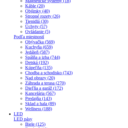
Magnetické systémy (18)
Káble (20)
Objímky (40)
Stropné rozety (26)
Tienidlá (30)
Úchyty (57)
Ovládanie (5)
Podľa miestností
Obývačka (569)
Kuchyňa (659)
Jedáleň (587)
Spálňa a izba (744)
Detská (192)
Kúpeľňa (135)
Chodba a schodisko (743)
Nad obrazy (20)
Záhrada a terasa (270)
Dieľňa a garáž (172)
Kancelária (567)
Predajňa (143)
Sklad a hala (89)
Wellness (188)
LED
LED pásy
Biele (125)