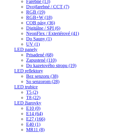
Farebné (13)
Dvojfarebné / CCT (7)
RGB (19)
RGB+W (18)
COB pásy (36)
Digitálne / SPI (6)
NeonFlex / Exteriérové (41)
Do Sauny (1)
UV (1)
LED panely
Prisadené (68)
Zapustené (110)
Do kazetového stropu (19)
LED reflektory
Bez senzoru (38)
So senzorom (28)
LED trubice
T5 (2)
T8 (22)
LED žiarovky
E10 (0)
E14 (64)
E27 (166)
E40 (1)
MR11 (8)