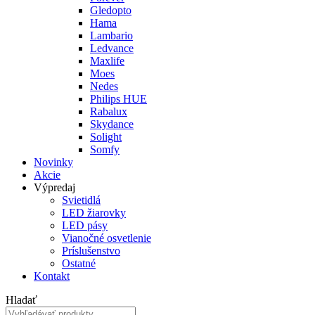
Gledopto
Hama
Lambario
Ledvance
Maxlife
Moes
Nedes
Philips HUE
Rabalux
Skydance
Solight
Somfy
Novinky
Akcie
Výpredaj
Svietidlá
LED žiarovky
LED pásy
Vianočné osvetlenie
Príslušenstvo
Ostatné
Kontakt
Hladať