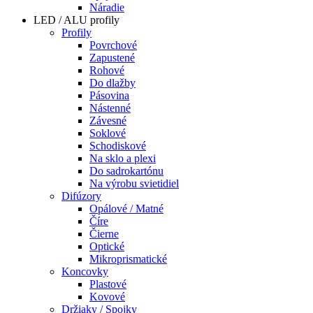
Náradie
LED / ALU profily
Profily
Povrchové
Zapustené
Rohové
Do dlažby
Pásovina
Nástenné
Závesné
Soklové
Schodiskové
Na sklo a plexi
Do sadrokartónu
Na výrobu svietidiel
Difúzory
Opálové / Matné
Číre
Čierne
Optické
Mikroprismatické
Koncovky
Plastové
Kovové
Držiaky / Spojky