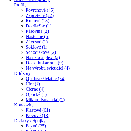
Profily
Povrchové (45)
Zapustené (22)
Rohové (18)
Do dlažby (1)
Pásovina (2)
Nástenné (5)
Závesné (1)
Soklové (1)
Schodiskové (2)
Na sklo a plexi (2)
Do sadrokartónu (9)
Na výrobu svietidiel (4)
Difúzory
Opálové / Matné (34)
Číre (7)
Čierne (4)
Optické (1)
Mikroprismatické (1)
Koncovky
Plastové (61)
Kovové (18)
Držiaky / Spojky
Pevné (25)