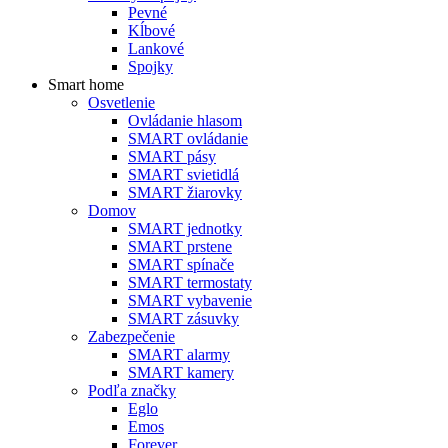
Pevné
Kĺbové
Lankové
Spojky
Smart home
Osvetlenie
Ovládanie hlasom
SMART ovládanie
SMART pásy
SMART svietidlá
SMART žiarovky
Domov
SMART jednotky
SMART prstene
SMART spínače
SMART termostaty
SMART vybavenie
SMART zásuvky
Zabezpečenie
SMART alarmy
SMART kamery
Podľa značky
Eglo
Emos
Forever