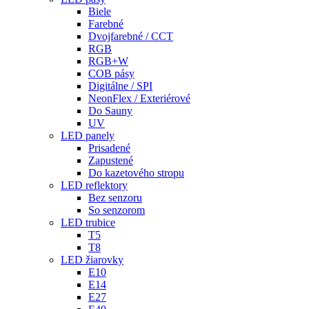
Biele
Farebné
Dvojfarebné / CCT
RGB
RGB+W
COB pásy
Digitálne / SPI
NeonFlex / Exteriérové
Do Sauny
UV
LED panely
Prisadené
Zapustené
Do kazetového stropu
LED reflektory
Bez senzoru
So senzorom
LED trubice
T5
T8
LED žiarovky
E10
E14
E27