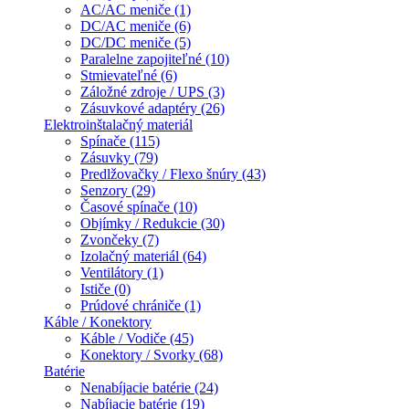
AC/AC meniče (1)
DC/AC meniče (6)
DC/DC meniče (5)
Paralelne zapojiteľné (10)
Stmievateľné (6)
Záložné zdroje / UPS (3)
Zásuvkové adaptéry (26)
Elektroinštalačný materiál
Spínače (115)
Zásuvky (79)
Predlžovačky / Flexo šnúry (43)
Senzory (29)
Časové spínače (10)
Objímky / Redukcie (30)
Zvončeky (7)
Izolačný materiál (64)
Ventilátory (1)
Ističe (0)
Prúdové chrániče (1)
Káble / Konektory
Káble / Vodiče (45)
Konektory / Svorky (68)
Batérie
Nenabíjacie batérie (24)
Nabíjacie batérie (19)