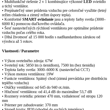
• Multifunkčné riešenie 2 v 1 kombinujúce výkonné
LED
svietidlo
a tichý ventilátor.
• Prepínateľný smer prúdenia vzduchu pre celoročné využitie (letný
režim chladenia a zimný režim úspory tepla).
• Komfortné
SMART ovládanie
jasu a teploty farby svetla (3000–
6000 K) pomocou diaľkového ovládača.
• Šesť nastaviteľných rýchlostí ventilátora pre optimálne prúdenie
vzduchu počas celého roka.
• Dlhá životnosť až 15 000 hodín s nadštandardnou zárukou od
výrobcu až 5 rokov.
Vlastnosti / Parametre
• Výkon svetelného zdroja: 67W
• Svetelný tok: 5850 lm (s tienidlom), 7500 lm (bez tienidla)
• Teplota farby svetla: 3000–6000 K (nastaviteľná CCT)
• Výkon motora ventilátora: 19W
• Funkcie ventilátora: Spätný chod (zimná prevádzka pre distribúciu
teplého vzduchu)
• Otáčky ventilátora: od 645 do 940 ot./min.
• Hlučnosť ventilátora: od 41,4 dB do maximálne 53,7 dB
• Rozmery svietidla: priemer 470 mm, vzdialenosť od stropu 120
mm
• Priemer pre zabudovanie: 370 mm
• Stupeň krytia: IP20 (vhodné do suchých interiérov)