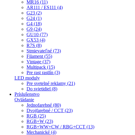
MR16 (11)
AR111 / ES111 (4)
G23 (2)
G24 (1)
G4 (18)
G9 (24)
GU10 (77)
GX53 (4)
R7S (8)
Stmievateľné (73)
Filament (55)
Vintage (37)
Multipack (15)
Pre rast rastlín (3)
LED moduly
Pre svetelné reklamy (21)
Do svietidiel (8)
Príslušenstvo
Ovládanie
Jednofarebné (80)
Dvojfarebné / CCT (23)
RGB (25)
RGB+W (23)
RGB+WW+CW / RBG+CCT (13)
Mechanické (4)