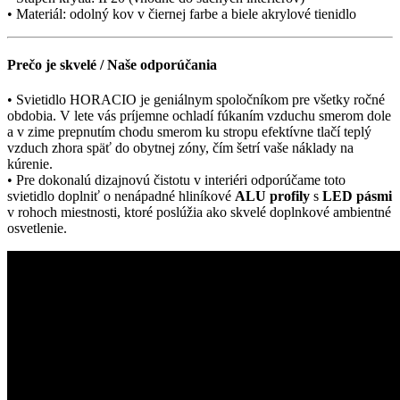
• Materiál: odolný kov v čiernej farbe a biele akrylové tienidlo
Prečo je skvelé / Naše odporúčania
• Svietidlo HORACIO je geniálnym spoločníkom pre všetky ročné
obdobia. V lete vás príjemne ochladí fúkaním vzduchu smerom dole
a v zime prepnutím chodu smerom ku stropu efektívne tlačí teplý
vzduch zhora späť do obytnej zóny, čím šetrí vaše náklady na
kúrenie.
• Pre dokonalú dizajnovú čistotu v interiéri odporúčame toto
svietidlo doplniť o nenápadné hliníkové
ALU profily
s
LED pásmi
v rohoch miestnosti, ktoré poslúžia ako skvelé doplnkové ambientné
osvetlenie.