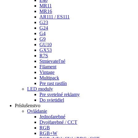
E40
MR11
MR16
AR111 / ES111
G23
G24
G4
G9
GU10
GX53
R7S
Stmievateľné
Filament
Vintage
Multipack
Pre rast rastlín
LED moduly
Pre svetelné reklamy
Do svietidiel
Príslušenstvo
Ovládanie
Jednofarebné
Dvojfarebné / CCT
RGB
RGB+W