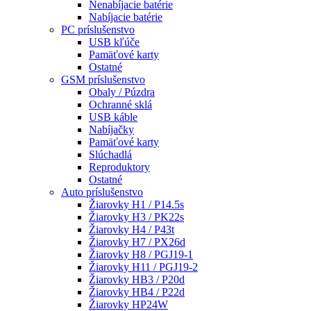
Nenabíjacie batérie
Nabíjacie batérie
PC príslušenstvo
USB kľúče
Pamäťové karty
Ostatné
GSM príslušenstvo
Obaly / Púzdra
Ochranné sklá
USB káble
Nabíjačky
Pamäťové karty
Slúchadlá
Reproduktory
Ostatné
Auto príslušenstvo
Žiarovky H1 / P14.5s
Žiarovky H3 / PK22s
Žiarovky H4 / P43t
Žiarovky H7 / PX26d
Žiarovky H8 / PGJ19-1
Žiarovky H11 / PGJ19-2
Žiarovky HB3 / P20d
Žiarovky HB4 / P22d
Žiarovky HP24W