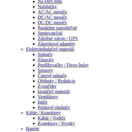
Na DIN lištu
Nabíjačky
AC/AC meniče
DC/AC meniče
DC/DC meniče
Paralelne zapojiteľné
Stmievateľné
Záložné zdroje / UPS
Zásuvkové adaptéry
Elektroinštalačný materiál
Spínače
Zásuvky
Predlžovačky / Flexo šnúry
Senzory
Časové spínače
Objímky / Redukcie
Zvončeky
Izolačný materiál
Ventilátory
Ističe
Prúdové chrániče
Káble / Konektory
Káble / Vodiče
Konektory / Svorky
Batérie