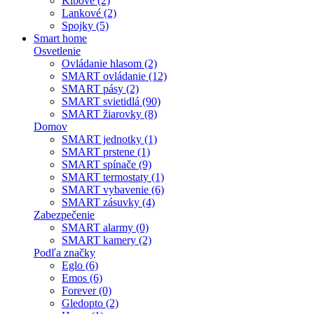
Kĺbové (2)
Lankové (2)
Spojky (5)
Smart home
Osvetlenie
Ovládanie hlasom (2)
SMART ovládanie (12)
SMART pásy (2)
SMART svietidlá (90)
SMART žiarovky (8)
Domov
SMART jednotky (1)
SMART prstene (1)
SMART spínače (9)
SMART termostaty (1)
SMART vybavenie (6)
SMART zásuvky (4)
Zabezpečenie
SMART alarmy (0)
SMART kamery (2)
Podľa značky
Eglo (6)
Emos (6)
Forever (0)
Gledopto (2)