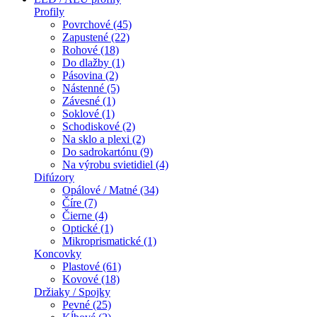
Profily
Povrchové (45)
Zapustené (22)
Rohové (18)
Do dlažby (1)
Pásovina (2)
Nástenné (5)
Závesné (1)
Soklové (1)
Schodiskové (2)
Na sklo a plexi (2)
Do sadrokartónu (9)
Na výrobu svietidiel (4)
Difúzory
Opálové / Matné (34)
Číre (7)
Čierne (4)
Optické (1)
Mikroprismatické (1)
Koncovky
Plastové (61)
Kovové (18)
Držiaky / Spojky
Pevné (25)