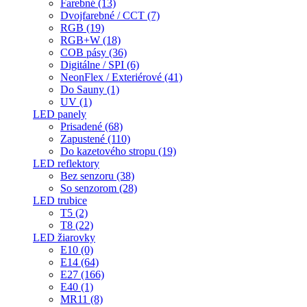
Farebné (13)
Dvojfarebné / CCT (7)
RGB (19)
RGB+W (18)
COB pásy (36)
Digitálne / SPI (6)
NeonFlex / Exteriérové (41)
Do Sauny (1)
UV (1)
LED panely
Prisadené (68)
Zapustené (110)
Do kazetového stropu (19)
LED reflektory
Bez senzoru (38)
So senzorom (28)
LED trubice
T5 (2)
T8 (22)
LED žiarovky
E10 (0)
E14 (64)
E27 (166)
E40 (1)
MR11 (8)