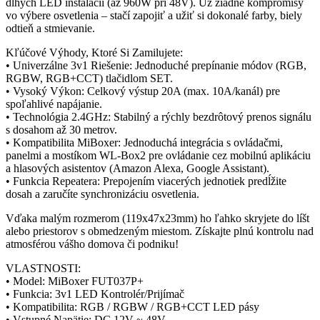
dlhých LED inštalácií (až 960W pri 48V). Už žiadne kompromisy
vo výbere osvetlenia – stačí zapojiť a užiť si dokonalé farby, biely
odtieň a stmievanie.
Kľúčové Výhody, Ktoré Si Zamilujete:
• Univerzálne 3v1 Riešenie: Jednoduché prepínanie módov (RGB,
RGBW, RGB+CCT) tlačidlom SET.
• Vysoký Výkon: Celkový výstup 20A (max. 10A/kanál) pre
spoľahlivé napájanie.
• Technológia 2.4GHz: Stabilný a rýchly bezdrôtový prenos signálu
s dosahom až 30 metrov.
• Kompatibilita MiBoxer: Jednoduchá integrácia s ovládačmi,
panelmi a mostíkom WL-Box2 pre ovládanie cez mobilnú aplikáciu
a hlasových asistentov (Amazon Alexa, Google Assistant).
• Funkcia Repeatera: Prepojením viacerých jednotiek predĺžite
dosah a zaručíte synchronizáciu osvetlenia.
Vďaka malým rozmerom (119x47x23mm) ho ľahko skryjete do líšt
alebo priestorov s obmedzeným miestom. Získajte plnú kontrolu nad
atmosférou vášho domova či podniku!
VLASTNOSTI:
• Model: MiBoxer FUT037P+
• Funkcia: 3v1 LED Kontrolér/Prijímač
• Kompatibilita: RGB / RGBW / RGB+CCT LED pásy
• Vstupné Napätie: DC 12V ~ 48V