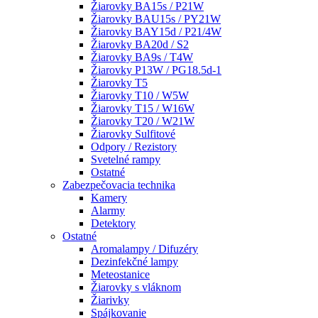
Žiarovky BA15s / P21W
Žiarovky BAU15s / PY21W
Žiarovky BAY15d / P21/4W
Žiarovky BA20d / S2
Žiarovky BA9s / T4W
Žiarovky P13W / PG18.5d-1
Žiarovky T5
Žiarovky T10 / W5W
Žiarovky T15 / W16W
Žiarovky T20 / W21W
Žiarovky Sulfitové
Odpory / Rezistory
Svetelné rampy
Ostatné
Zabezpečovacia technika
Kamery
Alarmy
Detektory
Ostatné
Aromalampy / Difuzéry
Dezinfekčné lampy
Meteostanice
Žiarovky s vláknom
Žiarivky
Spájkovanie