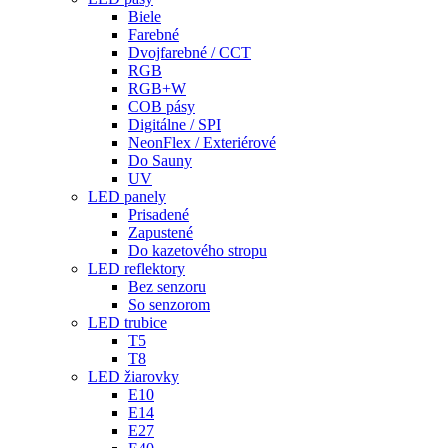
Biele
Farebné
Dvojfarebné / CCT
RGB
RGB+W
COB pásy
Digitálne / SPI
NeonFlex / Exteriérové
Do Sauny
UV
LED panely
Prisadené
Zapustené
Do kazetového stropu
LED reflektory
Bez senzoru
So senzorom
LED trubice
T5
T8
LED žiarovky
E10
E14
E27