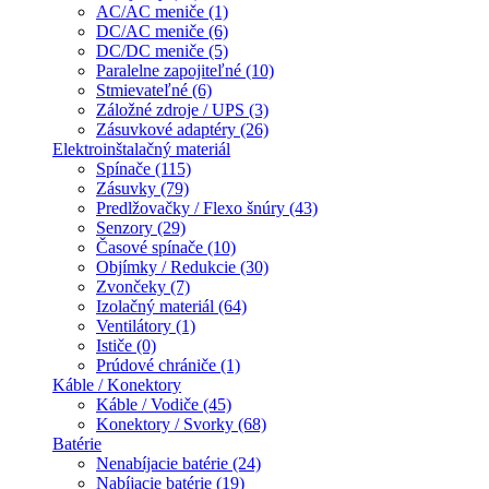
AC/AC meniče (1)
DC/AC meniče (6)
DC/DC meniče (5)
Paralelne zapojiteľné (10)
Stmievateľné (6)
Záložné zdroje / UPS (3)
Zásuvkové adaptéry (26)
Elektroinštalačný materiál
Spínače (115)
Zásuvky (79)
Predlžovačky / Flexo šnúry (43)
Senzory (29)
Časové spínače (10)
Objímky / Redukcie (30)
Zvončeky (7)
Izolačný materiál (64)
Ventilátory (1)
Ističe (0)
Prúdové chrániče (1)
Káble / Konektory
Káble / Vodiče (45)
Konektory / Svorky (68)
Batérie
Nenabíjacie batérie (24)
Nabíjacie batérie (19)