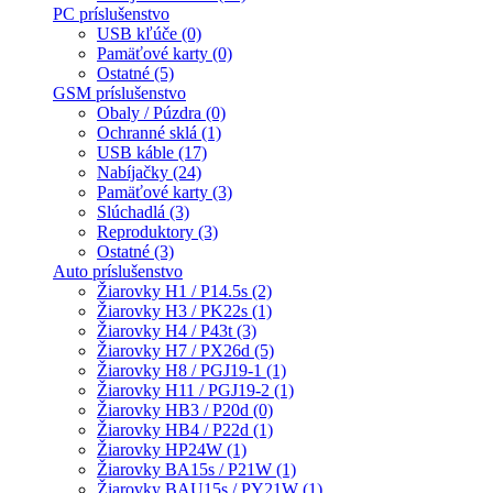
PC príslušenstvo
USB kľúče (0)
Pamäťové karty (0)
Ostatné (5)
GSM príslušenstvo
Obaly / Púzdra (0)
Ochranné sklá (1)
USB káble (17)
Nabíjačky (24)
Pamäťové karty (3)
Slúchadlá (3)
Reproduktory (3)
Ostatné (3)
Auto príslušenstvo
Žiarovky H1 / P14.5s (2)
Žiarovky H3 / PK22s (1)
Žiarovky H4 / P43t (3)
Žiarovky H7 / PX26d (5)
Žiarovky H8 / PGJ19-1 (1)
Žiarovky H11 / PGJ19-2 (1)
Žiarovky HB3 / P20d (0)
Žiarovky HB4 / P22d (1)
Žiarovky HP24W (1)
Žiarovky BA15s / P21W (1)
Žiarovky BAU15s / PY21W (1)