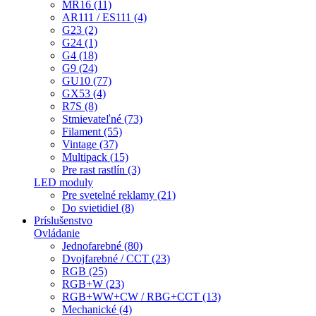
MR16 (11)
AR111 / ES111 (4)
G23 (2)
G24 (1)
G4 (18)
G9 (24)
GU10 (77)
GX53 (4)
R7S (8)
Stmievateľné (73)
Filament (55)
Vintage (37)
Multipack (15)
Pre rast rastlín (3)
LED moduly
Pre svetelné reklamy (21)
Do svietidiel (8)
Príslušenstvo
Ovládanie
Jednofarebné (80)
Dvojfarebné / CCT (23)
RGB (25)
RGB+W (23)
RGB+WW+CW / RBG+CCT (13)
Mechanické (4)