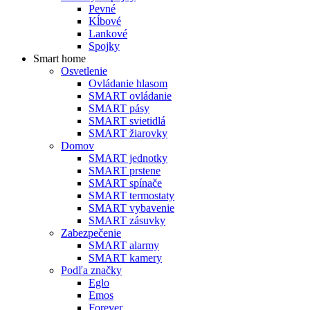
Pevné
Kĺbové
Lankové
Spojky
Smart home
Osvetlenie
Ovládanie hlasom
SMART ovládanie
SMART pásy
SMART svietidlá
SMART žiarovky
Domov
SMART jednotky
SMART prstene
SMART spínače
SMART termostaty
SMART vybavenie
SMART zásuvky
Zabezpečenie
SMART alarmy
SMART kamery
Podľa značky
Eglo
Emos
Forever