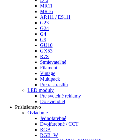
E40
MR11
MR16
AR111 / ES111
G23
G24
G4
G9
GU10
GX53
R7S
Stmievateľné
Filament
Vintage
Multipack
Pre rast rastlín
LED moduly
Pre svetelné reklamy
Do svietidiel
Príslušenstvo
Ovládanie
Jednofarebné
Dvojfarebné / CCT
RGB
RGB+W