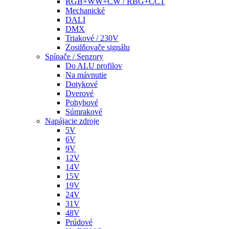
RGB+WW+CW / RBG+CCT
Mechanické
DALI
DMX
Triakové / 230V
Zosilňovače signálu
Spínače / Senzory
Do ALU profilov
Na mávnutie
Dotykové
Dverové
Pohybové
Súmrakové
Napájacie zdroje
5V
6V
9V
12V
14V
15V
19V
24V
31V
48V
Prúdové