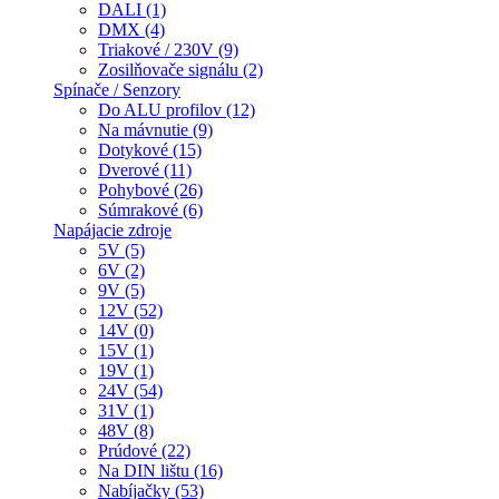
DALI (1)
DMX (4)
Triakové / 230V (9)
Zosilňovače signálu (2)
Spínače / Senzory
Do ALU profilov (12)
Na mávnutie (9)
Dotykové (15)
Dverové (11)
Pohybové (26)
Súmrakové (6)
Napájacie zdroje
5V (5)
6V (2)
9V (5)
12V (52)
14V (0)
15V (1)
19V (1)
24V (54)
31V (1)
48V (8)
Prúdové (22)
Na DIN lištu (16)
Nabíjačky (53)