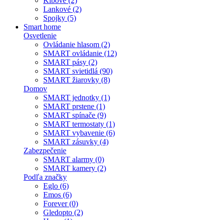
Kĺbové (2)
Lankové (2)
Spojky (5)
Smart home
Osvetlenie
Ovládanie hlasom (2)
SMART ovládanie (12)
SMART pásy (2)
SMART svietidlá (90)
SMART žiarovky (8)
Domov
SMART jednotky (1)
SMART prstene (1)
SMART spínače (9)
SMART termostaty (1)
SMART vybavenie (6)
SMART zásuvky (4)
Zabezpečenie
SMART alarmy (0)
SMART kamery (2)
Podľa značky
Eglo (6)
Emos (6)
Forever (0)
Gledopto (2)