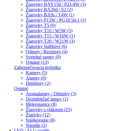
Žiarovky BAY15d / P21/4W (3)
Žiarovky BA20d / S2 (2)
Žiarovky BA9s / T4W (1)
Žiarovky P13W / PG18.5d-1 (1)
Žiarovky T5 (0)
Žiarovky T10 / W5W (5)
Žiarovky T15 / W16W (1)
Žiarovky T20 / W21W (3)
Žiarovky Sulfitové (6)
Odpory / Rezistory (4)
Svetelné rampy (0)
Ostatné (13)
Zabezpečovacia technika
Kamery (5)
Alarmy (0)
Detektory (2)
Ostatné
Aromalampy / Difuzéry (3)
Dezinfekčné lampy (1)
Meteostanice (8)
Žiarovky s vláknom (25)
Žiarivky (12)
Spájkovanie (8)
Náradie (2)
LED / ALU profily