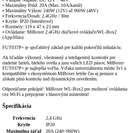
• Maximálny Prúd: 20A (Max. 10A/kanál)
• Maximálny Výkon: 240W (12V) až 960W (48V)
• Frekvencia/Dosah: 2.4GHz / 30m
• Krytie: IP20 (Interiérové)
• Rozmery: 119 x 47 x 23 mm
• Ovládanie: MiBoxer 2.4GHz diaľkové ovládače/WL-Box2
(App/Hlas)
FUT037P+ je spoľahlivý základ pre každú pokročilú inštaláciu.
Ak hľadáte výkonný, všestranný a inteligentný kontrolér pre
riadenie farieb, bieleho svetla a jasu vašich LED pásov, MiBoxer
FUT037P+ je najlepšia voľba. Vďaka univerzálnemu módu 3v1 a
kompatibilite s ekosystémom MiBoxer šetríte čas aj peniaze a
získate plnú kontrolu nad dynamickým osvetlením.
Odporúčame prikúpiť: MiBoxer WL-Box2 pre možnosť ovládania
cez Wi-Fi a prepojenie s hlasovými asistentmi!
Špecifikácia
Frekvencia
2,4 GHz
Krytie
IP20
Maximálna záťaž
20A (240~960W)