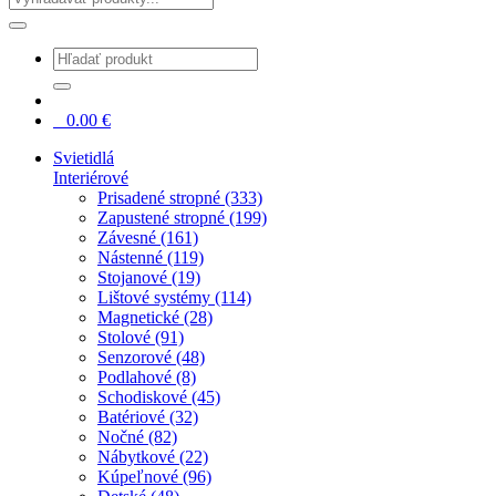
0
0.00
€
Svietidlá
Interiérové
Prisadené stropné (333)
Zapustené stropné (199)
Závesné (161)
Nástenné (119)
Stojanové (19)
Lištové systémy (114)
Magnetické (28)
Stolové (91)
Senzorové (48)
Podlahové (8)
Schodiskové (45)
Batériové (32)
Nočné (82)
Nábytkové (22)
Kúpeľnové (96)