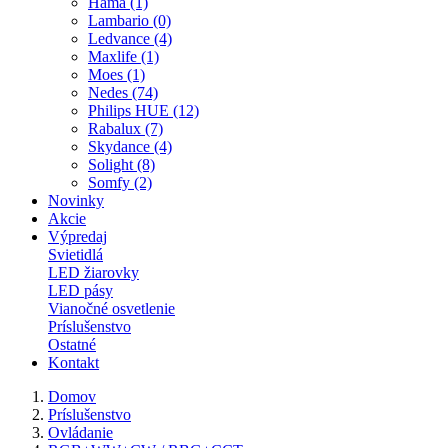
Hama (1)
Lambario (0)
Ledvance (4)
Maxlife (1)
Moes (1)
Nedes (74)
Philips HUE (12)
Rabalux (7)
Skydance (4)
Solight (8)
Somfy (2)
Novinky
Akcie
Výpredaj
Svietidlá
LED žiarovky
LED pásy
Vianočné osvetlenie
Príslušenstvo
Ostatné
Kontakt
Domov
Príslušenstvo
Ovládanie