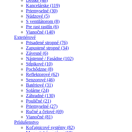
Detské (48)
Kancelárske (119)
Priemyselné (30)
Núdzové (5)
S ventilátorom (8)
Pre rast rastlín (6)
Vianočné (140)
Exteriérové
Prisadené stropné (76)
Zapustené stropné (34)
Závesné (6)
Nástenné / Fasádne (102)
Stĺpikové (10)
Pochôdzne (8)
Reflektorové (62)
Senzorové (46)
Batériové (31)
Solárne (24)
Záhradné (130)
Pouličné (21)
Priemyselné (27)
Ručné a čelové (69)
Vianočné (81)
Príslušenstvo
Koľajnicové systémy (82)