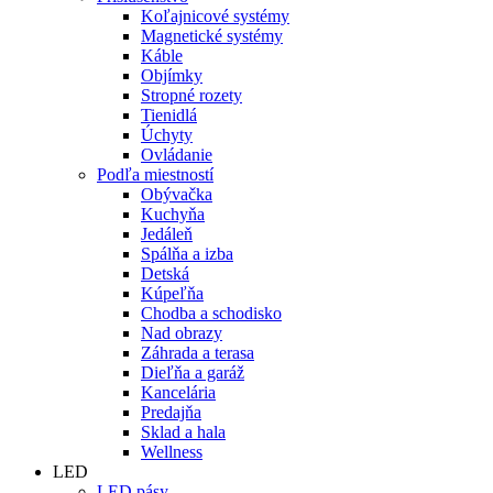
Koľajnicové systémy
Magnetické systémy
Káble
Objímky
Stropné rozety
Tienidlá
Úchyty
Ovládanie
Podľa miestností
Obývačka
Kuchyňa
Jedáleň
Spálňa a izba
Detská
Kúpeľňa
Chodba a schodisko
Nad obrazy
Záhrada a terasa
Dieľňa a garáž
Kancelária
Predajňa
Sklad a hala
Wellness
LED
LED pásy