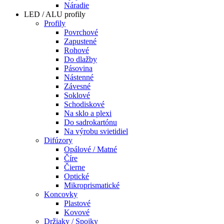
Náradie
LED / ALU profily
Profily
Povrchové
Zapustené
Rohové
Do dlažby
Pásovina
Nástenné
Závesné
Soklové
Schodiskové
Na sklo a plexi
Do sadrokartónu
Na výrobu svietidiel
Difúzory
Opálové / Matné
Číre
Čierne
Optické
Mikroprismatické
Koncovky
Plastové
Kovové
Držiaky / Spojky