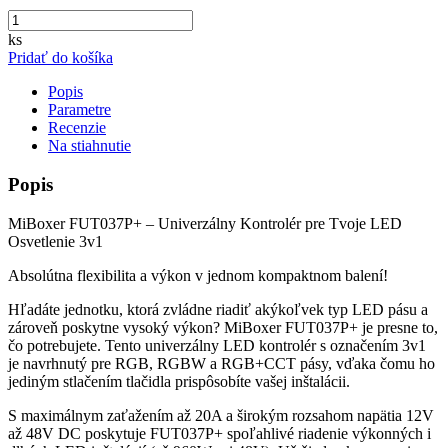
ks
Pridať do košíka
Popis
Parametre
Recenzie
Na stiahnutie
Popis
MiBoxer FUT037P+ – Univerzálny Kontrolér pre Tvoje LED
Osvetlenie 3v1
Absolútna flexibilita a výkon v jednom kompaktnom balení!
Hľadáte jednotku, ktorá zvládne riadiť akýkoľvek typ LED pásu a
zároveň poskytne vysoký výkon? MiBoxer FUT037P+ je presne to,
čo potrebujete. Tento univerzálny LED kontrolér s označením 3v1
je navrhnutý pre RGB, RGBW a RGB+CCT pásy, vďaka čomu ho
jediným stlačením tlačidla prispôsobíte vašej inštalácii.
S maximálnym zaťažením až 20A a širokým rozsahom napätia 12V
až 48V DC poskytuje FUT037P+ spoľahlivé riadenie výkonných i