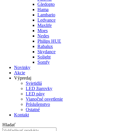
Gledopto
Hama
Lambario
Ledvance
Maxlife
Moes
Nedes
Philips HUE
Rabalux
Skydance
Solight
Somfy
Novinky
Akcie
Výpredaj
Svietidlá
LED žiarovky
LED pásy
Vianočné osvetlenie
Príslušenstvo
Ostatné
Kontakt
Hladať