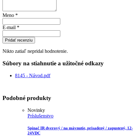
Meno
*
E-mail
*
Pridať recenziu
Nikto zatiaľ nepridal hodnotenie.
Súbory na stiahnutie a užitočné odkazy
8145 - Návod.pdf
Podobné produkty
Novinky
Príslušenstvo
Spínač IR dverový / na mávnutie, prisadený / zapustený, 12-
24VDC