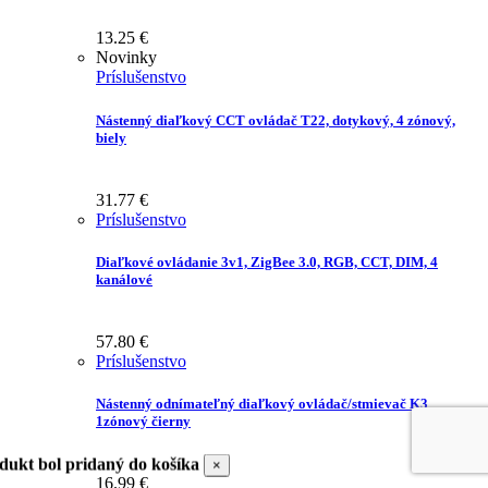
13.25
€
Novinky
Príslušenstvo
Nástenný diaľkový CCT ovládač T22, dotykový, 4 zónový,
biely
31.77
€
Príslušenstvo
Diaľkové ovládanie 3v1, ZigBee 3.0, RGB, CCT, DIM, 4
kanálové
57.80
€
Príslušenstvo
Nástenný odnímateľný diaľkový ovládač/stmievač K3
1zónový čierny
dukt bol pridaný do košíka
×
16.99
€