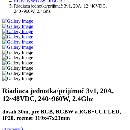
RGB+WW+CW / RBG+CCT
Riadiaca jednotka/prijímač 3v1, 20A, 12~48VDC,
240~960W, 2.4Ghz
Riadiaca jednotka/prijímač 3v1, 20A,
12~48VDC, 240~960W, 2.4Ghz
dosah 30m, pre RGB, RGBW a RGB+CCT LED,
IP20, rozmer 119x47x23mm
(0 recenzií)