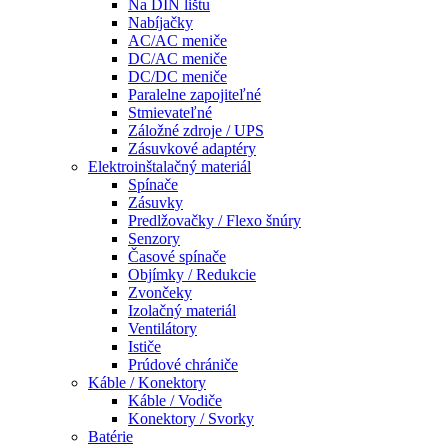
Na DIN lištu
Nabíjačky
AC/AC meniče
DC/AC meniče
DC/DC meniče
Paralelne zapojiteľné
Stmievateľné
Záložné zdroje / UPS
Zásuvkové adaptéry
Elektroinštalačný materiál
Spínače
Zásuvky
Predlžovačky / Flexo šnúry
Senzory
Časové spínače
Objímky / Redukcie
Zvončeky
Izolačný materiál
Ventilátory
Ističe
Prúdové chrániče
Káble / Konektory
Káble / Vodiče
Konektory / Svorky
Batérie