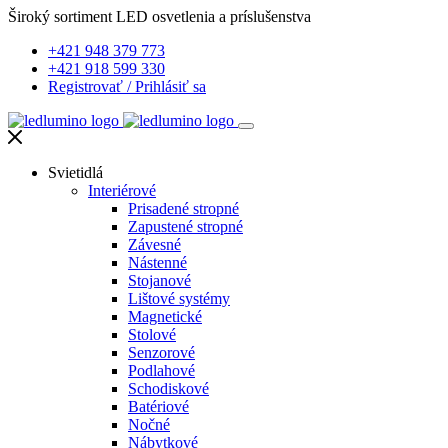
Široký sortiment LED osvetlenia a príslušenstva
+421 948 379 773
+421 918 599 330
Registrovať
/
Prihlásiť sa
Svietidlá
Interiérové
Prisadené stropné
Zapustené stropné
Závesné
Nástenné
Stojanové
Lištové systémy
Magnetické
Stolové
Senzorové
Podlahové
Schodiskové
Batériové
Nočné
Nábytkové