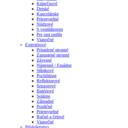
Kúpeľnové
Detské
Kancelárske
Priemyselné
Núdzové
S ventilátorom
Pre rast rastlín
Vianočné
Exteriérové
Prisadené stropné
Zapustené stropné
Závesné
Nástenné / Fasádne
Stĺpikové
Pochôdzne
Reflektorové
Senzorové
Batériové
Solárne
Záhradné
Pouličné
Priemyselné
Ručné a čelové
Vianočné
Príslušenstvo