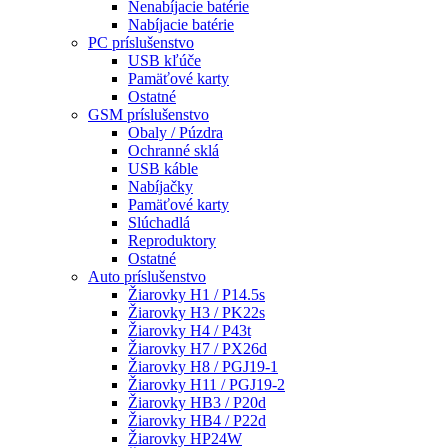
Nenabíjacie batérie
Nabíjacie batérie
PC príslušenstvo
USB kľúče
Pamäťové karty
Ostatné
GSM príslušenstvo
Obaly / Púzdra
Ochranné sklá
USB káble
Nabíjačky
Pamäťové karty
Slúchadlá
Reproduktory
Ostatné
Auto príslušenstvo
Žiarovky H1 / P14.5s
Žiarovky H3 / PK22s
Žiarovky H4 / P43t
Žiarovky H7 / PX26d
Žiarovky H8 / PGJ19-1
Žiarovky H11 / PGJ19-2
Žiarovky HB3 / P20d
Žiarovky HB4 / P22d
Žiarovky HP24W