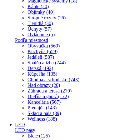
Magnetické systémy (18)
Káble (20)
Objímky (40)
Stropné rozety (26)
Tienidlá (30)
Úchyty (57)
Ovládanie (5)
Podľa miestností
Obývačka (569)
Kuchyňa (659)
Jedáleň (587)
Spálňa a izba (744)
Detská (192)
Kúpeľňa (135)
Chodba a schodisko (743)
Nad obrazy (20)
Záhrada a terasa (270)
Dieľňa a garáž (172)
Kancelária (567)
Predajňa (143)
Sklad a hala (89)
Wellness (188)
LED
LED pásy
Biele (125)